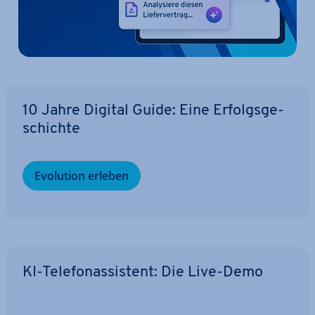
10 Jahre Digital Guide: Eine Er­folgs­ge­
schich­te
Evolution erleben
KI-Te­le­fon­as­sis­tent: Die Live-Demo