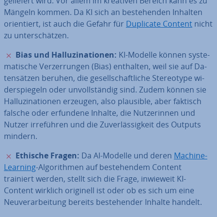
geliefert wird. Vor allem im kreativen Bereich kann es zu
Mängeln kommen. Da KI sich an be­stehen­den Inhalten
ori­en­tiert, ist auch die Gefahr für
Duplicate Content
nicht
zu un­ter­schät­zen.
✗
Bias und Hal­lu­zi­na­tio­nen:
KI-Modelle können sys­te­
ma­ti­sche Ver­zer­run­gen (Bias) enthalten, weil sie auf Da­
ten­sät­zen beruhen, die ge­sell­schaft­li­che Ste­reo­ty­pe wi­
der­spie­geln oder un­voll­stän­dig sind. Zudem können sie
Hal­lu­zi­na­tio­nen erzeugen, also plausible, aber faktisch
falsche oder erfundene Inhalte, die Nut­ze­rin­nen und
Nutzer ir­re­füh­ren und die Zu­ver­läs­sig­keit des Outputs
mindern.
✗
Ethische Fragen:
Da AI-Modelle und deren
Machine-
Learning
-Al­go­rith­men auf be­stehen­dem Content
trainiert werden, stellt sich die Frage, inwieweit KI-
Content wirklich originell ist oder ob es sich um eine
Neu­ver­ar­bei­tung bereits be­stehen­der Inhalte handelt.