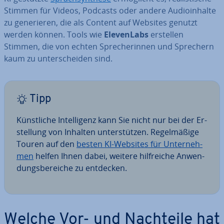
Stimmen für Videos, Podcasts oder andere Au­dio­in­hal­te
zu ge­ne­rie­ren, die als Content auf Websites genutzt
werden können. Tools wie
Ele­ven­Labs
erstellen
Stimmen, die von echten Spre­che­rin­nen und Sprechern
kaum zu un­ter­schei­den sind.
Tipp
Künst­li­che In­tel­li­genz kann Sie nicht nur bei der Er­
stel­lung von Inhalten un­ter­stüt­zen. Re­gel­mä­ßi­ge
Touren auf den
besten KI-Websites für Un­ter­neh­
men
helfen Ihnen dabei, weitere hilf­rei­che An­wen­
dungs­be­rei­che zu entdecken.
Welche Vor- und Nachteile hat