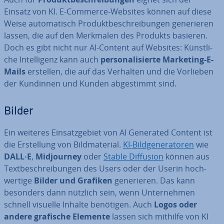
Einsatz von KI. E-Commerce-Websites können auf diese
Weise au­to­ma­tisch Pro­dukt­be­schrei­bun­gen ge­ne­rie­ren
lassen, die auf den Merkmalen des Produkts basieren.
Doch es gibt nicht nur AI-Content auf Websites: Künst­li­
che In­tel­li­genz kann auch
per­so­na­li­sier­te Marketing-E-
Mails
erstellen, die auf das Verhalten und die Vorlieben
der Kundinnen und Kunden ab­ge­stimmt sind.
Bilder
Ein weiteres Ein­satz­ge­biet von AI Generated Content ist
die Er­stel­lung von Bild­ma­te­ri­al.
KI-Bild­ge­ne­ra­to­ren
wie
DALL·E
,
Mid­jour­ney
oder
Stable Diffusion
können aus
Text­be­schrei­bun­gen des Users oder der Userin hoch­
wer­ti­ge
Bilder und Grafiken
ge­ne­rie­ren. Das kann
besonders dann nützlich sein, wenn Un­ter­neh­men
schnell visuelle Inhalte benötigen. Auch
Logos oder
andere grafische Elemente
lassen sich mithilfe von KI