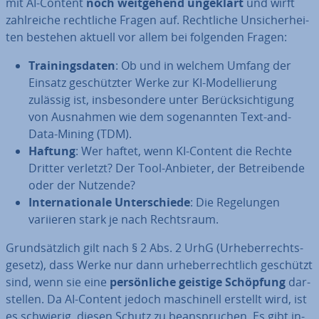
mit AI-Content
noch weit­ge­hend ungeklärt
und wirft
zahl­rei­che recht­li­che Fragen auf. Recht­li­che Un­si­cher­hei­
ten bestehen aktuell vor allem bei folgenden Fragen:
Trai­nings­da­ten
: Ob und in welchem Umfang der
Einsatz ge­schütz­ter Werke zur KI-Mo­del­lie­rung
zulässig ist, ins­be­son­de­re unter Be­rück­sich­ti­gung
von Ausnahmen wie dem so­ge­nann­ten Text-and-
Data-Mining (TDM).
Haftung
: Wer haftet, wenn KI-Content die Rechte
Dritter verletzt? Der Tool-Anbieter, der Be­trei­ben­de
oder der Nutzende?
In­ter­na­tio­na­le Un­ter­schie­de
: Die Re­ge­lun­gen
variieren stark je nach Rechts­raum.
Grund­sätz­lich gilt nach § 2 Abs. 2 UrhG (Ur­he­ber­rechts­
ge­setz), dass Werke nur dann ur­he­ber­recht­lich geschützt
sind, wenn sie eine
per­sön­li­che geistige Schöpfung
dar­
stel­len. Da AI-Content jedoch ma­schi­nell erstellt wird, ist
es schwierig, diesen Schutz zu be­an­spru­chen. Es gibt in­