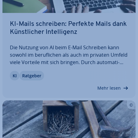
KI-Mails schreiben: Perfekte Mails dank
Künst­li­cher In­tel­li­genz
Die Nutzung von AI beim E-Mail Schreiben kann
sowohl im be­ruf­li­chen als auch im privaten Umfeld
viele Vorteile mit sich bringen. Durch au­to­ma­ti­
sche Tex­terstel­lung und -op­ti­mie­rung wird der
KI
Ratgeber
Schreib­pro­zess be­schleu­nigt und die Qualität der
Nach­rich­ten ver­bes­sert. Sie sollten sich…
Mehr lesen