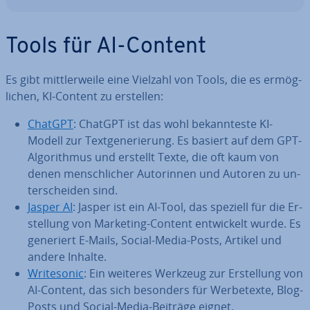
Tools für AI-Content
Es gibt mitt­ler­wei­le eine Vielzahl von Tools, die es er­mög­
li­chen, KI-Content zu erstellen:
ChatGPT
: ChatGPT ist das wohl be­kann­tes­te KI-
Modell zur Text­ge­ne­rie­rung. Es basiert auf dem GPT-
Al­go­rith­mus und erstellt Texte, die oft kaum von
denen mensch­li­cher Au­torin­nen und Autoren zu un­
ter­schei­den sind.
Jasper AI
: Jasper ist ein AI-Tool, das speziell für die Er­
stel­lung von Marketing-Content ent­wi­ckelt wurde. Es
generiert E-Mails, Social-Media-Posts, Artikel und
andere Inhalte.
Wri­te­so­nic
: Ein weiteres Werkzeug zur Er­stel­lung von
AI-Content, das sich besonders für Wer­be­tex­te, Blog-
Posts und Social-Media-Beiträge eignet.