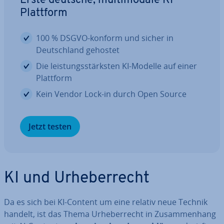
Erste deutsche, mul­ti­mo­da­le KI-
Plattform
100 % DSGVO-konform und sicher in
Deutsch­land gehostet
Die leis­tungs­stärks­ten KI-Modelle auf einer
Plattform
Kein Vendor Lock-in durch Open Source
Jetzt testen
KI und Ur­he­ber­recht
Da es sich bei KI-Content um eine relativ neue Technik
handelt, ist das Thema Ur­he­ber­recht in Zu­sam­men­hang