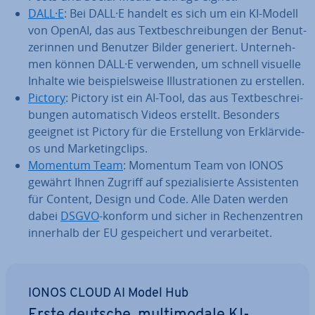
DALL·E
: Bei DALL·E handelt es sich um ein KI-Modell
von OpenAI, das aus Text­be­schrei­bun­gen der Be­nut­
ze­rin­nen und Benutzer Bilder generiert. Un­ter­neh­
men können DALL·E verwenden, um schnell visuelle
Inhalte wie bei­spiels­wei­se Il­lus­tra­tio­nen zu erstellen.
Pictory
: Pictory ist ein AI-Tool, das aus Text­be­schrei­
bun­gen au­to­ma­tisch Videos erstellt. Besonders
geeignet ist Pictory für die Er­stel­lung von Er­klär­vi­de­
os und Mar­ke­ting­clips.
Momentum Team
: Momentum Team von IONOS
gewährt Ihnen Zugriff auf spe­zia­li­sier­te As­sis­ten­ten
für Content, Design und Code. Alle Daten werden
dabei
DSGVO
-konform und sicher in Re­chen­zen­tren
innerhalb der EU ge­spei­chert und ver­ar­bei­tet.
IONOS CLOUD AI Model Hub