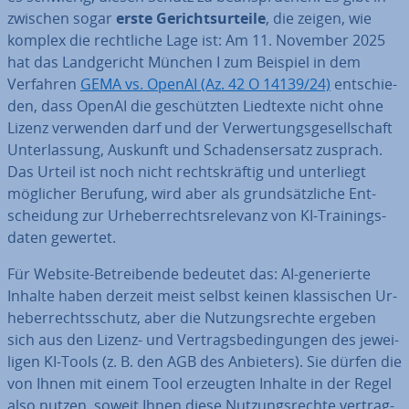
zwi­schen sogar
erste Ge­richts­ur­tei­le
, die zeigen, wie
komplex die recht­li­che Lage ist: Am 11. November 2025
hat das Land­ge­richt München I zum Beispiel in dem
Verfahren
GEMA vs. OpenAI (Az. 42 O 14139/24)
ent­schie­
den, dass OpenAI die ge­schütz­ten Liedtexte nicht ohne
Lizenz verwenden darf und der Ver­wer­tungs­ge­sell­schaft
Un­ter­las­sung, Auskunft und Scha­dens­er­satz zusprach.
Das Urteil ist noch nicht rechts­kräf­tig und un­ter­liegt
möglicher Berufung, wird aber als grund­sätz­li­che Ent­
schei­dung zur Ur­he­ber­rechts­re­le­vanz von KI-Trai­nings­
da­ten gewertet.
Für Website-Be­trei­ben­de bedeutet das: AI-ge­ne­rier­te
Inhalte haben derzeit meist selbst keinen klas­si­schen Ur­
he­ber­rechts­schutz, aber die Nut­zungs­rech­te ergeben
sich aus den Lizenz- und Ver­trags­be­din­gun­gen des je­wei­
li­gen KI-Tools (z. B. den AGB des Anbieters). Sie dürfen die
von Ihnen mit einem Tool erzeugten Inhalte in der Regel
also nutzen, soweit Ihnen diese Nut­zungs­rech­te ver­trag­