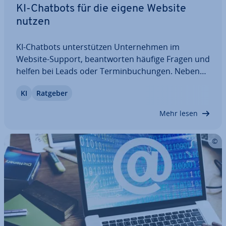
KI-Chatbots für die eigene Website
nutzen
KI-Chatbots un­ter­stüt­zen Un­ter­neh­men im
Website-Support, be­ant­wor­ten häufige Fragen und
helfen bei Leads oder Ter­min­bu­chun­gen. Neben
in­di­vi­du­ell ent­wi­ckel­ten Bots gibt es mitt­ler­wei­le
KI
Ratgeber
auch fertige No-Code-Lösungen, die sich schnell in
Websites einbinden lassen. In diesem Artikel…
Mehr lesen