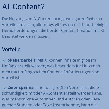
AI-Content?
Die Nutzung von AI-Content bringt eine ganze Reihe an
Vorteilen mit sich, al­ler­dings gibt es natürlich auch einige
Her­aus­for­de­run­gen, die bei der Content Creation mit KI
beachtet werden müssen.
Vorteile
✓
Ska­lier­bar­keit:
Mit KI können Inhalte in großem
Umfang erstellt werden, was besonders für Un­ter­neh­
men mit um­fang­rei­chen Content-An­for­de­run­gen von
Vorteil ist.
✓
Zeit­er­spar­nis:
Einer der größten Vorteile ist die Ge­
schwin­dig­keit, mit der AI-Content erstellt werden kann.
Was mensch­li­che Au­torin­nen und Autoren oder De­si­
gnen­de Stunden oder Tage kosten könnte, kann die