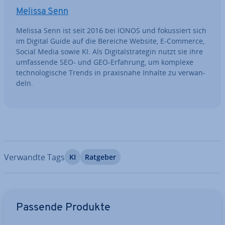
Melissa Senn
Melissa Senn ist seit 2016 bei IONOS und fo­kus­siert sich
im Digital Guide auf die Bereiche Website, E-Commerce,
Social Media sowie KI. Als Di­gi­tal­stra­te­gin nutzt sie ihre
um­fas­sen­de SEO- und GEO-Erfahrung, um komplexe
tech­no­lo­gi­sche Trends in pra­xis­na­he Inhalte zu ver­wan­
deln.
Verwandte Tags
KI
Ratgeber
Zum Hauptmenü
Passende Produkte