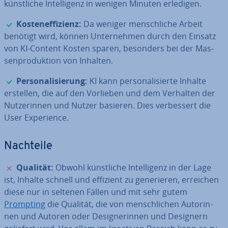
künst­li­che In­tel­li­genz in wenigen Minuten erledigen.
✓
Kos­ten­ef­fi­zi­enz:
Da weniger mensch­li­che Arbeit
benötigt wird, können Un­ter­neh­men durch den Einsatz
von KI-Content Kosten sparen, besonders bei der Mas­
sen­pro­duk­ti­on von Inhalten.
✓
Per­so­na­li­sie­rung:
KI kann per­so­na­li­sier­te Inhalte
erstellen, die auf den Vorlieben und dem Verhalten der
Nut­ze­rin­nen und Nutzer basieren. Dies ver­bes­sert die
User Ex­pe­ri­ence.
Nachteile
✗
Qualität:
Obwohl künst­li­che In­tel­li­genz in der Lage
ist, Inhalte schnell und effizient zu ge­ne­rie­ren, erreichen
diese nur in seltenen Fällen und mit sehr gutem
Prompting
die Qualität, die von mensch­li­chen Au­torin­
nen und Autoren oder De­si­gne­rin­nen und Designern