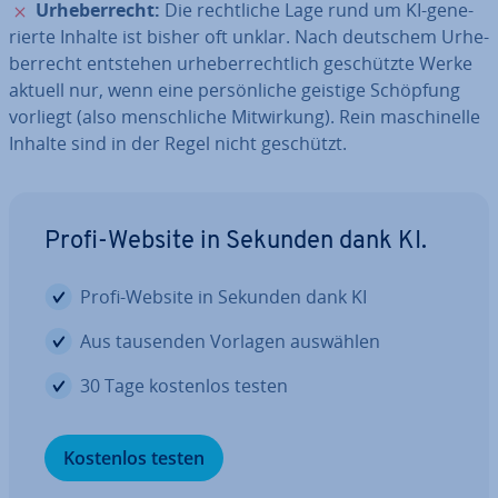
✗
Ur­he­ber­recht:
Die recht­li­che Lage rund um KI-ge­ne­
rier­te Inhalte ist bisher oft unklar. Nach deutschem Ur­he­
ber­recht entstehen ur­he­ber­recht­lich ge­schütz­te Werke
aktuell nur, wenn eine per­sön­li­che geistige Schöpfung
vorliegt (also mensch­li­che Mit­wir­kung). Rein ma­schi­nel­le
Inhalte sind in der Regel nicht geschützt.
Profi-Website in Sekunden dank KI.
Profi-Website in Sekunden dank KI
Aus tausenden Vorlagen auswählen
30 Tage kostenlos testen
Kostenlos testen