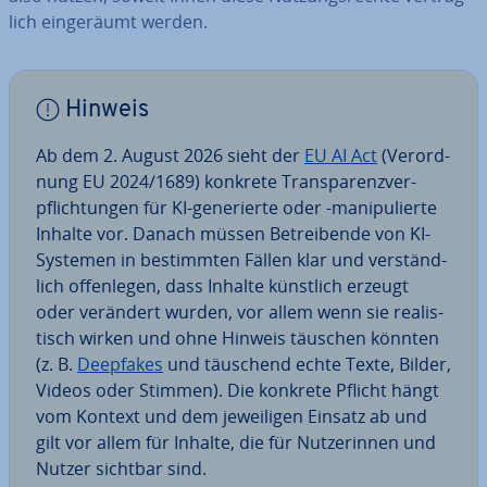
lich ein­ge­räumt werden.
Hinweis
Ab dem 2. August 2026 sieht der
EU AI Act
(Ver­ord­
nung EU 2024/1689) konkrete Trans­pa­renz­ver­
pflich­tun­gen für KI-ge­ne­rier­te oder -ma­ni­pu­lier­te
Inhalte vor. Danach müssen Be­trei­ben­de von KI-
Systemen in be­stimm­ten Fällen klar und ver­ständ­
lich of­fen­le­gen, dass Inhalte künstlich erzeugt
oder verändert wurden, vor allem wenn sie rea­lis­
tisch wirken und ohne Hinweis täuschen könnten
(z. B.
Deepfakes
und täuschend echte Texte, Bilder,
Videos oder Stimmen). Die konkrete Pflicht hängt
vom Kontext und dem je­wei­li­gen Einsatz ab und
gilt vor allem für Inhalte, die für Nut­ze­rin­nen und
Nutzer sichtbar sind.