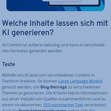
Welche Inhalte lassen sich mit
KI ge­ne­rie­ren?
AI-Content ist äußerst viel­sei­tig und kann in ver­schie­de­
nen Formaten generiert werden.
Texte
Mithilfe von KI lässt sich ver­schie­de­ner Content in
Textform kreieren. So können
Large Language Models
genutzt werden, um
Blog-Beiträge
zu ver­schie­de­nen
Themen zu ge­ne­rie­ren. Die KI kann hierzu In­for­ma­tio­nen
aus einer Vielzahl von Quellen zu­sam­men­füh­ren und zu
einem struk­tu­rier­ten,
SEO-op­ti­mier­ten Text
ver­ar­bei­ten.
Auch für
Pro­dukt­be­schrei­bun­gen
eignet sich der