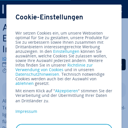
Digital Guide
Cookie-Einstellungen
Zum Haupt­in­halt springen
AI-Content: Au­to­ma­ti­sier­te
Wir setzen Cookies ein, um unsere Webseiten
Er­stel­lung von Website-
optimal für Sie zu gestalten, unsere Produkte für
Sie zu verbessern sowie Ihnen zusammen mit
Drittanbietern interessengerechte Werbung
Inhalten
anzuzeigen. In den
Einstellungen
können Sie
auswählen, welche Cookies Sie zulassen wollen,
IONOS Redaktion
sowie Ihre Auswahl jederzeit ändern. Weitere
Auf Facebook teilen
Auf Twitter teilen
Auf LinkedIn tei
20.01.2026
Infos finden Sie in unserer
Richtlinie zur
Verwendung von Cookies
und in unseren
8 mins
Datenschutzhinweisen
. Technisch notwendige
Cookies werden auch bei der Auswahl von
ablehnen
gesetzt.
In­halts­ver­zeich­nis
Mit einem Klick auf "
Akzeptieren
" stimmen Sie der
Verarbeitung und der Übermittlung Ihrer Daten
AI-Content meint die au­to­ma­ti­sier­te Er­stel­lung von
an Drittländer zu.
Texten, Bildern oder Videos mithilfe von künst­li­cher In­tel­
Impressum
li­genz (KI). Dieser Ansatz er­mög­licht es, effizient Inhalte
für Web­prä­sen­zen zu pro­du­zie­ren, ohne auf manuelle