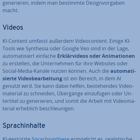
ge­ne­rie­ren, indem man bestimmte De­sign­vor­ga­ben
macht.
Videos
KI-Content umfasst außerdem Vi­deo­con­tent. Einige KI-
Tools wie Synthesia oder Google Veo sind in der Lage,
au­to­ma­ti­siert einfache
Er­klär­vi­de­os oder Ani­ma­tio­nen
zu erstellen, die Un­ter­neh­men für ihre Websites oder
Social-Media-Kanäle nutzen können. Auch die
au­to­ma­ti­
sier­te Vi­deo­be­ar­bei­tung
ist ein Bereich, in dem AI
genutzt wird. Sie kann dabei helfen, be­stehen­des Vi­deo­
ma­te­ri­al zu schneiden, Übergänge ein­zu­fü­gen oder Un­
ter­ti­tel zu ge­ne­rie­ren, und somit die Arbeit mit Vi­deo­ma­
te­ri­al erheblich be­schleu­ni­gen.
Sprach­in­hal­te
KI-gestützte
Sprach­syn­the­se
er­mög­licht es, rea­lis­ti­sche