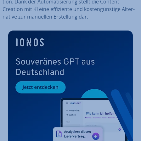
ti­on. Dank der Au­to­ma­ti­sie­rung stellt die Content
Creation mit KI eine ef­fi­zi­en­te und kos­ten­güns­ti­ge Al­ter­
na­ti­ve zur manuellen Er­stel­lung dar.