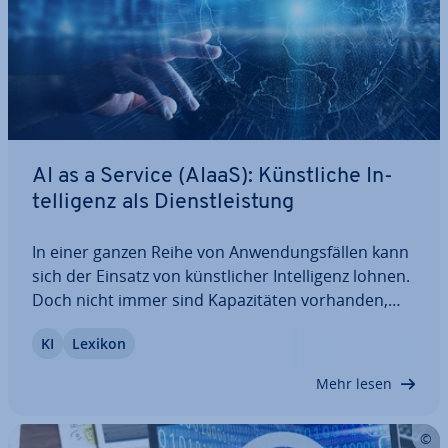
AI as a Service (AIaaS): Künst­li­che In­
tel­li­genz als Dienst­leis­tung
In einer ganzen Reihe von An­wen­dungs­fäl­len kann
sich der Einsatz von künst­li­cher In­tel­li­genz lohnen.
Doch nicht immer sind Ka­pa­zi­tä­ten vorhanden,
eine komplett eigene AI-In­fra­struk­tur zu erstellen.
KI
Lexikon
AI as a Service ist in diesen Fällen eine Lösung.
Erfahren Sie, was AIaaS…
Mehr lesen