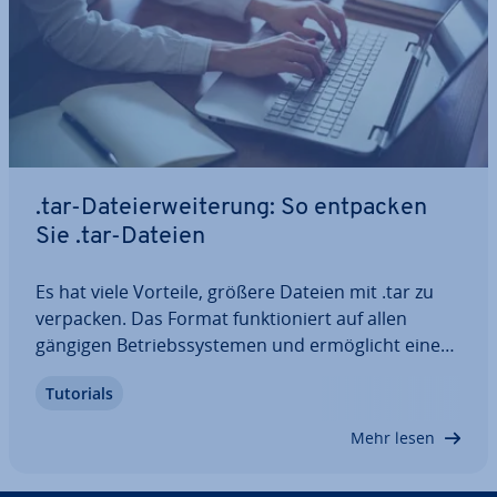
.tar-Da­tei­er­wei­te­rung: So entpacken
Sie .tar-Dateien
Es hat viele Vorteile, größere Dateien mit .tar zu
verpacken. Das Format funk­tio­niert auf allen
gängigen Be­triebs­sys­te­men und er­mög­licht eine
sehr platz­spa­ren­de Spei­che­rung großer Daten
Tutorials
und Da­ten­men­gen. Hier erklären wir Ihnen, was es
mit dem Format auf sich hat, wie eine…
Mehr lesen