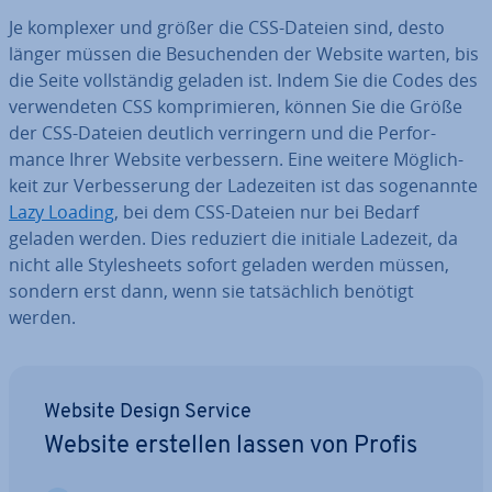
Je komplexer und größer die CSS-Dateien sind, desto
länger müssen die Be­su­chen­den der Website warten, bis
die Seite voll­stän­dig geladen ist. Indem Sie die Codes des
ver­wen­de­ten CSS kom­pri­mie­ren, können Sie die Größe
der CSS-Dateien deutlich ver­rin­gern und die Per­for­
mance Ihrer Website ver­bes­sern. Eine weitere Mög­lich­
keit zur Ver­bes­se­rung der La­de­zei­ten ist das so­ge­nann­te
Lazy Loading
, bei dem CSS-Dateien nur bei Bedarf
geladen werden. Dies reduziert die initiale Ladezeit, da
nicht alle Style­sheets sofort geladen werden müssen,
sondern erst dann, wenn sie tat­säch­lich benötigt
werden.
Website Design Service
Website erstellen lassen von Profis