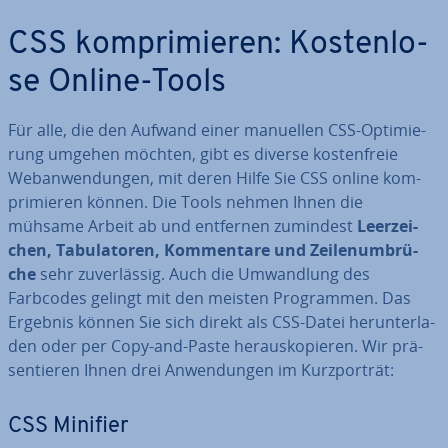
CSS kom­pri­mie­ren: Kos­ten­lo­
se Online-Tools
Für alle, die den Aufwand einer manuellen CSS-Op­ti­mie­
rung umgehen möchten, gibt es diverse kos­ten­freie
Web­an­wen­dun­gen, mit deren Hilfe Sie CSS online kom­
pri­mie­ren können. Die Tools nehmen Ihnen die
mühsame Arbeit ab und entfernen zumindest
Leer­zei­
chen, Ta­bu­la­to­ren, Kom­men­ta­re und Zei­len­um­brü­
che
sehr zu­ver­läs­sig. Auch die Um­wand­lung des
Farbcodes gelingt mit den meisten Pro­gram­men. Das
Ergebnis können Sie sich direkt als CSS-Datei her­un­ter­la­
den oder per Copy-and-Paste her­aus­ko­pie­ren. Wir prä­
sen­tie­ren Ihnen drei An­wen­dun­gen im Kurz­por­trät:
CSS Minifier