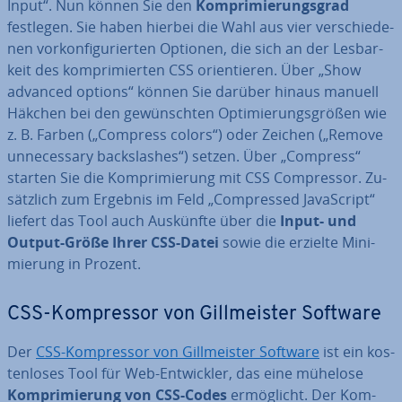
Input“. Nun können Sie den
Kom­pri­mie­rungs­grad
festlegen. Sie haben hierbei die Wahl aus vier ver­schie­de­
nen vor­kon­fi­gu­rier­ten Optionen, die sich an der Les­bar­
keit des kom­pri­mier­ten CSS ori­en­tie­ren. Über „Show
advanced options“ können Sie darüber hinaus manuell
Häkchen bei den ge­wünsch­ten Op­ti­mie­rungs­grö­ßen wie
z. B. Farben („Compress colors“) oder Zeichen („Remove
un­neces­sa­ry back­slas­hes“) setzen. Über „Compress“
starten Sie die Kom­pri­mie­rung mit CSS Com­pres­sor. Zu­
sätz­lich zum Ergebnis im Feld „Com­pres­sed Ja­va­Script“
liefert das Tool auch Auskünfte über die
Input- und
Output-Größe Ihrer CSS-Datei
sowie die erzielte Mi­ni­
mie­rung in Prozent.
CSS-Kom­pres­sor von Gill­meis­ter Software
Der
CSS-Kom­pres­sor von Gill­meis­ter Software
ist ein kos­
ten­lo­ses Tool für Web-Ent­wick­ler, das eine mühelose
Kom­pri­mie­rung von CSS-Codes
er­mög­licht. Der Kom­