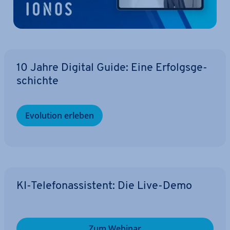
10 Jahre Digital Guide: Eine Er­folgs­ge­
schich­te
Evolution erleben
KI-Te­le­fon­as­sis­tent: Die Live-Demo
Zum Webinar