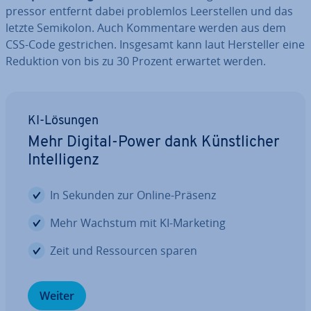
pres­sor entfernt dabei pro­blem­los Leer­stel­len und das
letzte Semikolon. Auch Kom­men­ta­re werden aus dem
CSS-Code ge­stri­chen. Insgesamt kann laut Her­stel­ler eine
Reduktion von bis zu 30 Prozent erwartet werden.
KI-Lösungen
Mehr Digital-Power dank Künst­li­cher
In­tel­li­genz
In Sekunden zur Online-Präsenz
Mehr Wachstum mit KI-Marketing
Zeit und Res­sour­cen sparen
Weiter