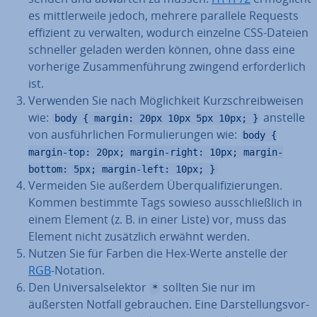
es mitt­ler­wei­le jedoch, mehrere parallele Requests
effizient zu verwalten, wodurch einzelne CSS-Dateien
schneller geladen werden können, ohne dass eine
vorherige Zu­sam­men­füh­rung zwingend er­for­der­lich
ist.
Verwenden Sie nach Mög­lich­keit Kurz­schreib­wei­sen
wie:
anstelle
body { margin: 20px 10px 5px 10px; }
von aus­führ­li­chen For­mu­lie­run­gen wie:
body {
margin-top: 20px; margin-right: 10px; margin-
bottom: 5px; margin-left: 10px; }
Vermeiden Sie außerdem Über­qua­li­fi­zie­run­gen.
Kommen bestimmte Tags sowieso aus­schließ­lich in
einem Element (z. B. in einer Liste) vor, muss das
Element nicht zu­sätz­lich erwähnt werden.
Nutzen Sie für Farben die Hex-Werte anstelle der
RGB
-Notation.
Den Uni­ver­sal­se­lek­tor
sollten Sie nur im
*
äußersten Notfall ge­brau­chen. Eine Dar­stel­lungs­vor­