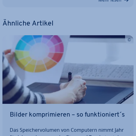
Ähnliche Artikel
Bilder kom­pri­mie­ren – so funk­tio­niert´s
Das Spei­cher­vo­lu­men von Computern nimmt Jahr