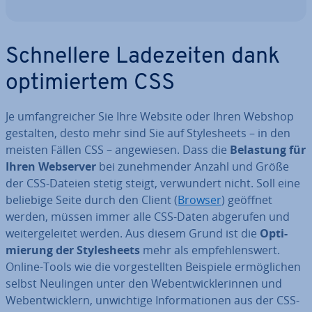
Schnel­le­re La­de­zei­ten dank
op­ti­mier­tem CSS
Je um­fang­rei­cher Sie Ihre Website oder Ihren Webshop
gestalten, desto mehr sind Sie auf Style­sheets – in den
meisten Fällen CSS – an­ge­wie­sen. Dass die
Belastung für
Ihren Webserver
bei zu­neh­men­der Anzahl und Größe
der CSS-Dateien stetig steigt, ver­wun­dert nicht. Soll eine
beliebige Seite durch den Client (
Browser
) geöffnet
werden, müssen immer alle CSS-Daten abgerufen und
wei­ter­ge­lei­tet werden. Aus diesem Grund ist die
Op­ti­
mie­rung der Style­sheets
mehr als emp­feh­lens­wert.
Online-Tools wie die vor­ge­stell­ten Beispiele er­mög­li­chen
selbst Neulingen unter den Web­ent­wick­le­rin­nen und
Web­ent­wick­lern, un­wich­ti­ge In­for­ma­tio­nen aus der CSS-