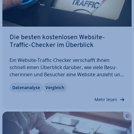
Die besten kos­ten­lo­sen Website-
Traffic-Checker im Überblick
Ein Website-Traffic-Checker ver­schafft Ihnen
schnell einen Überblick darüber, wie viele Be­su­
che­rin­nen und Besucher eine Website anzieht und
auf welchem Wege sie auf die Seite gelangen. Das
Da­ten­ana­ly­se
Vergleich
ist wichtig, um folgende Fragen zu be­ant­wor­ten:
Wie er­folg­reich ist eine Seite? Lohnt sich…
Mehr lesen