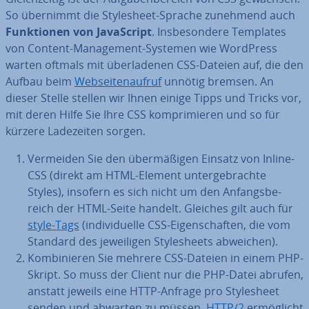
So übernimmt die Style­sheet-Sprache zunehmend auch
Funk­tio­nen von Ja­va­Script
. Ins­be­son­de­re Templates
von Content-Ma­nage­ment-Systemen wie WordPress
warten oftmals mit über­la­de­nen CSS-Dateien auf, die den
Aufbau beim
Web­sei­ten­auf­ruf
unnötig bremsen. An
dieser Stelle stellen wir Ihnen einige Tipps und Tricks vor,
mit deren Hilfe Sie Ihre CSS kom­pri­mie­ren und so für
kürzere La­de­zei­ten sorgen.
Vermeiden Sie den über­mä­ßi­gen Einsatz von Inline-
CSS (direkt am HTML-Element un­ter­ge­brach­te
Styles), insofern es sich nicht um den An­fangs­be­
reich der HTML-Seite handelt. Gleiches gilt auch für
style-Tags
(in­di­vi­du­el­le CSS-Ei­gen­schaf­ten, die vom
Standard des je­wei­li­gen Style­sheets abweichen).
Kom­bi­nie­ren Sie mehrere CSS-Dateien in einem PHP-
Skript. So muss der Client nur die PHP-Datei abrufen,
anstatt jeweils eine HTTP-Anfrage pro Style­sheet
senden und abwarten zu müssen.
HTTP/2
er­mög­licht