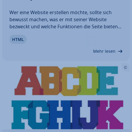
Wer eine Website erstellen möchte, sollte sich
bewusst machen, was er mit seiner Website
bezweckt und welche Funk­tio­nen die Seite bieten
soll. Nur so kann man bei der Web­site­ge­stal­tung
HTML
einem roten Faden folgen: Denn am Anfang des
Web­de­signs steht immer die Planung – auf ihr…
Mehr lesen