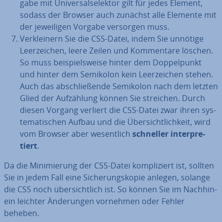
ga­be mit Uni­ver­sal­se­lek­tor gilt für jedes Element,
sodass der Browser auch zunächst alle Elemente mit
der je­wei­li­gen Vorgabe versorgen muss.
Ver­klei­nern Sie die CSS-Datei, indem Sie unnötige
Leer­zei­chen, leere Zeilen und Kom­men­ta­re löschen.
So muss bei­spiels­wei­se hinter dem Dop­pel­punkt
und hinter dem Semikolon kein Leer­zei­chen stehen.
Auch das ab­schlie­ßen­de Semikolon nach dem letzten
Glied der Auf­zäh­lung können Sie streichen. Durch
diesen Vorgang verliert die CSS-Datei zwar ihren sys­
te­ma­ti­schen Aufbau und die Über­sicht­lich­keit, wird
vom Browser aber we­sent­lich
schneller in­ter­pre­
tiert
.
Da die Mi­ni­mie­rung der CSS-Datei kom­pli­ziert ist, sollten
Sie in jedem Fall eine Si­che­rungs­ko­pie anlegen, solange
die CSS noch über­sicht­lich ist. So können Sie im Nach­hin­
ein leichter Än­de­run­gen vornehmen oder Fehler
beheben.