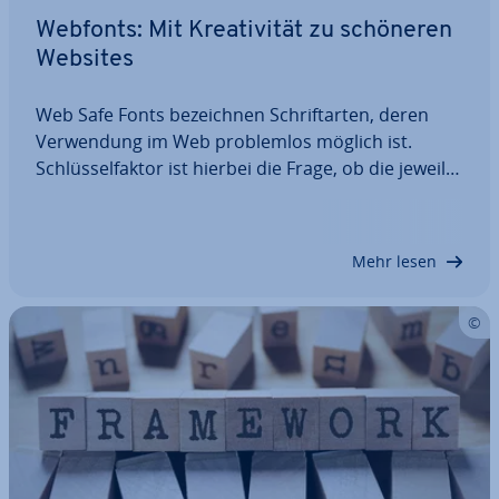
Webfonts: Mit Krea­ti­vi­tät zu schöneren
Websites
Web Safe Fonts be­zeich­nen Schrift­ar­ten, deren
Ver­wen­dung im Web pro­blem­los möglich ist.
Schlüs­sel­fak­tor ist hierbei die Frage, ob die je­wei­li­
gen Fonts von möglichst vielen Browsern richtig
dar­ge­stellt werden können. Warum die Zahl an
web­si­che­ren Schriften stetig wächst und warum…
Mehr lesen