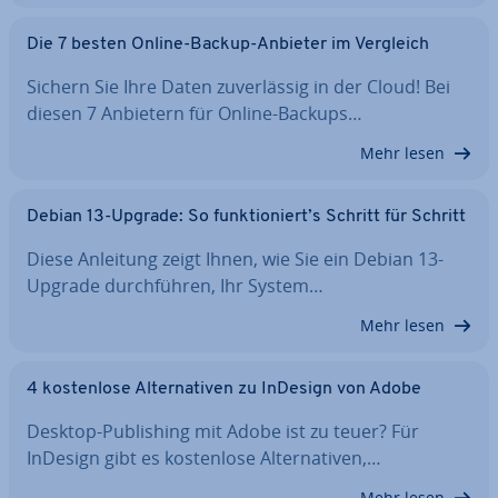
Die 7 besten Online-Backup-Anbieter im Vergleich
Sichern Sie Ihre Daten zu­ver­läs­sig in der Cloud! Bei
diesen 7 Anbietern für Online-Backups…
Mehr lesen
Debian 13-Upgrade: So funk­tio­niert’s Schritt für Schritt
Diese Anleitung zeigt Ihnen, wie Sie ein Debian 13-
Upgrade durch­füh­ren, Ihr System…
Mehr lesen
4 kos­ten­lo­se Al­ter­na­ti­ven zu InDesign von Adobe
Desktop-Pu­bli­shing mit Adobe ist zu teuer? Für
InDesign gibt es kos­ten­lo­se Al­ter­na­ti­ven,…
Mehr lesen