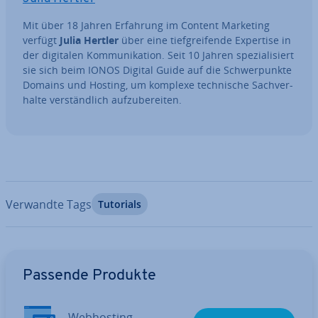
Mit über 18 Jahren Erfahrung im Content Marketing
verfügt
Julia Hertler
über eine tief­grei­fen­de Expertise in
der digitalen Kom­mu­ni­ka­ti­on. Seit 10 Jahren spe­zia­li­siert
sie sich beim IONOS Digital Guide auf die Schwer­punk­te
Domains und Hosting, um komplexe tech­ni­sche Sach­ver­
hal­te ver­ständ­lich auf­zu­be­rei­ten.
Verwandte Tags
Tutorials
Zum Hauptmenü
Passende Produkte
Web­hos­ting