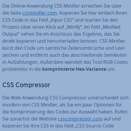
Die Online-Anwendung CSS Minifier erreichen Sie über
die Seite
css­mi­ni­fier.com
. Kopieren Sie hier einfach Ihren
CSS-Code in das Feld „Input CSS“ und starten Sie den
Prozess über einen Klick auf „Minify“. Im Feld „Minified
Output“ sehen Sie im Anschluss das Ergebnis, das Sie
direkt kopieren und her­un­ter­la­den können. CSS Minifier
kürzt den Code um sämtliche Zei­len­um­brü­che und Leer­
zei­chen und entfernt auch das ab­schlie­ßen­de Semikolon
in Auf­zäh­lun­gen. Außerdem wandelt das Tool RGB-Codes
pro­blem­los in die
kom­pri­mier­te Hex-Variante
um.
CSS Com­pres­sor
Die Web-Anwendung CSS Com­pres­sor un­ter­schei­det sich
insofern von CSS Minifier, als Sie ein paar Optionen für
die Kom­pri­mie­rung des Codes zur Auswahl haben. Rufen
Sie zunächst die Website
css­com­pres­sor.com
auf und
kopieren Sie Ihre CSS in das Feld „CSS Source Code