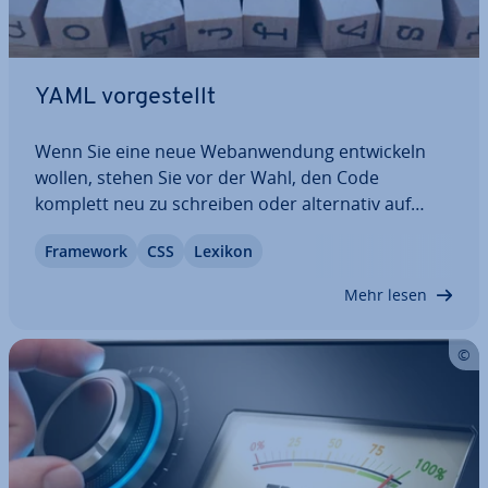
YAML vor­ge­stellt
Wenn Sie eine neue Web­an­wen­dung ent­wi­ckeln
wollen, stehen Sie vor der Wahl, den Code
komplett neu zu schreiben oder al­ter­na­tiv auf
Frame­works zu­rück­zu­grei­fen. Diese Code-Samm­
Framework
CSS
Lexikon
lun­gen enthalten ein an­wen­dungs­be­rei­tes Gerüst,
das Sie in der Folge an die eigenen Vor­stel­lun­gen
Mehr lesen
anpassen…