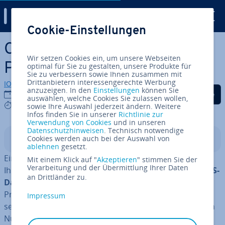
Digital Guide
Cookie-Einstellungen
Zum Haupt­in­halt springen
CSS kom­pri­mie­ren und die
Wir setzen Cookies ein, um unsere Webseiten
Per­for­mance ver­bes­sern
optimal für Sie zu gestalten, unsere Produkte für
Sie zu verbessern sowie Ihnen zusammen mit
Drittanbietern interessengerechte Werbung
IONOS Redaktion
anzuzeigen. In den
Einstellungen
können Sie
Auf Facebook teilen
Auf Twitter teilen
Auf LinkedIn tei
01.04.2025
auswählen, welche Cookies Sie zulassen wollen,
7 mins
sowie Ihre Auswahl jederzeit ändern. Weitere
Infos finden Sie in unserer
Richtlinie zur
Verwendung von Cookies
und in unseren
Datenschutzhinweisen
. Technisch notwendige
Cookies werden auch bei der Auswahl von
In­halts­ver­zeich­nis
ablehnen
gesetzt.
Ein wichtiger Be­stand­teil der Op­ti­mie­rung der Ladezeit
Mit einem Klick auf "
Akzeptieren
" stimmen Sie der
Verarbeitung und der Übermittlung Ihrer Daten
Ihrer Webseiten ist die
ef­fi­zi­en­te Hand­ha­bung von CSS-
an Drittländer zu.
Dateien
. Durch gezielte Kom­pri­mie­rung und Best
Practices lässt sich die Per­for­mance erheblich ver­bes­
Impressum
sern, was zu schnel­le­ren La­de­zei­ten und einer besseren
Nut­zer­er­fah­rung führt.