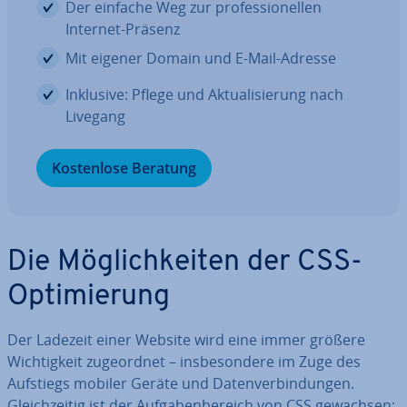
Der einfache Weg zur pro­fes­sio­nel­len
Internet-Präsenz
Mit eigener Domain und E-Mail-Adresse
Inklusive: Pflege und Ak­tua­li­sie­rung nach
Livegang
Kos­ten­lo­se Beratung
Die Mög­lich­kei­ten der CSS-
Op­ti­mie­rung
Der Ladezeit einer Website wird eine immer größere
Wich­tig­keit zu­ge­ord­net – ins­be­son­de­re im Zuge des
Aufstiegs mobiler Geräte und Da­ten­ver­bin­dun­gen.
Gleich­zei­tig ist der Auf­ga­ben­be­reich von CSS gewachsen: