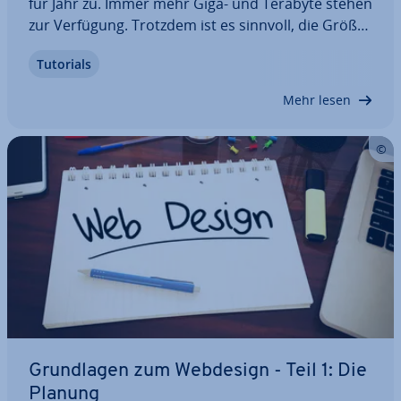
für Jahr zu. Immer mehr Giga- und Terabyte stehen
zur Verfügung. Trotzdem ist es sinnvoll, die Größe
von Dateien gering zu halten – ins­be­son­de­re wenn
Tutorials
Sie eine eigene Website betreiben. Denn kom­pri­
mier­te Daten bedeuten schnel­le­re…
Mehr lesen
Grund­la­gen zum Webdesign - Teil 1: Die
Planung