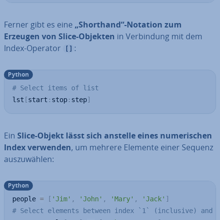
Ferner gibt es eine
„Shorthand“-Notation zum
Erzeugen von Slice-Objekten
in Ver­bin­dung mit dem
Index-Operator
:
[]
Python
# Select items of list
lst
[
start
:
stop
:
step
]
Ein
Slice-Objekt lässt sich anstelle eines nu­me­ri­schen
Index verwenden
, um mehrere Elemente einer Sequenz
aus­zu­wäh­len:
Python
people 
=
[
'Jim'
,
'John'
,
'Mary'
,
'Jack'
]
# Select elements between index `1` (inclusive) and 