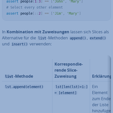
assert
 people
[
1
:
3
]
==
[
'John'
,
'Mary'
]
# Select every other element
assert
 people
[
:
:
2
]
==
[
'Jim'
,
'Mary'
]
In
Kom­bi­na­ti­on mit Zu­wei­sun­gen
lassen sich Slices als
Al­ter­na­ti­ve für die
-Methoden
,
list
append()
extend()
und
verwenden:
insert()
Kor­re­spon­die­
ren­de Slice-
-Methode
Zuweisung
Erklärung
list
Ein
lst.append(element)
lst[len(lst)+1:]
Element
= [element]
zum Ende
der Liste
hin­zu­fü­ge