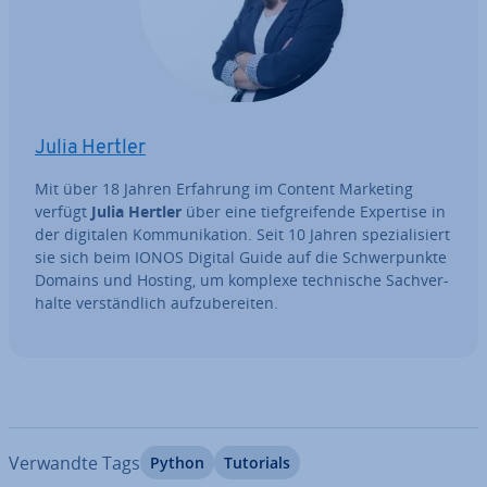
Julia Hertler
Mit über 18 Jahren Erfahrung im Content Marketing
verfügt
Julia Hertler
über eine tief­grei­fen­de Expertise in
der digitalen Kom­mu­ni­ka­ti­on. Seit 10 Jahren spe­zia­li­siert
sie sich beim IONOS Digital Guide auf die Schwer­punk­te
Domains und Hosting, um komplexe tech­ni­sche Sach­ver­
hal­te ver­ständ­lich auf­zu­be­rei­ten.
Verwandte Tags
Python
Tutorials