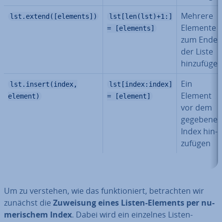
Mehrere
lst.extend([elements])
lst[len(lst)+1:]
Elemente
= [elements]
zum Ende
der Liste
hin­zu­fü­ge
Ein
lst.insert(index,
lst[index:index]
Element
element)
= [element]
vor dem
gegebene
Index hin­
zu­fü­gen
Um zu verstehen, wie das funk­tio­niert, be­trach­ten wir
zunächst die
Zuweisung eines Listen-Elements per nu­
me­ri­schem Index
. Dabei wird ein einzelnes Listen-