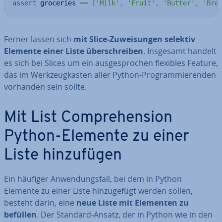
assert
 groceries 
==
[
'Milk'
,
'Fruit'
,
'Butter'
,
'Bre
Ferner lassen sich
mit Slice-Zu­wei­sun­gen selektiv
Elemente einer Liste über­schrei­ben
. Insgesamt handelt
es sich bei Slices um ein aus­ge­spro­chen flexibles Feature,
das im Werk­zeug­kas­ten aller Python-Pro­gram­mie­ren­den
vorhanden sein sollte.
Mit List Com­pre­hen­si­on
Python-Elemente zu einer
Liste hin­zu­fü­gen
Ein häufiger An­wen­dungs­fall, bei dem in Python
Elemente zu einer Liste hin­zu­ge­fügt werden sollen,
besteht darin, eine
neue Liste mit Elementen zu
befüllen
. Der Standard-Ansatz, der in Python wie in den