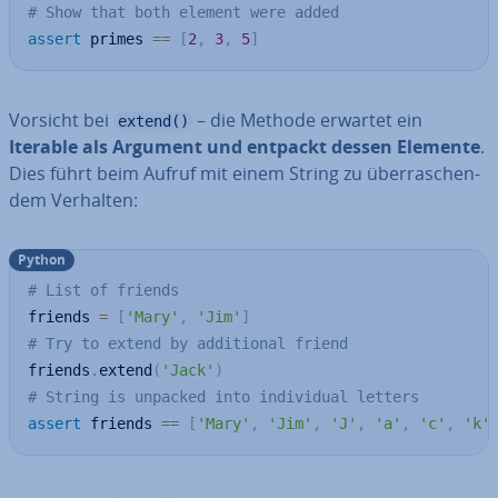
# Show that both element were added
assert
 primes 
==
[
2
,
3
,
5
]
Vorsicht bei
– die Methode erwartet ein
extend()
Iterable als Argument und entpackt dessen Elemente
.
Dies führt beim Aufruf mit einem String zu über­ra­schen­
dem Verhalten:
Python
# List of friends
friends 
=
[
'Mary'
,
'Jim'
]
# Try to extend by additional friend
friends
.
extend
(
'Jack'
)
# String is unpacked into individual letters
assert
 friends 
==
[
'Mary'
,
'Jim'
,
'J'
,
'a'
,
'c'
,
'k'