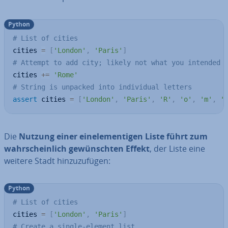
Python
# List of cities
cities 
=
[
'London'
,
'Paris'
]
# Attempt to add city; likely not what you intended
cities 
+=
'Rome'
# String is unpacked into individual letters
assert
 cities 
=
[
'London'
,
'Paris'
,
'R'
,
'o'
,
'm'
,
'
Die
Nutzung einer ein­ele­men­ti­gen Liste führt zum
wahr­schein­lich ge­wünsch­ten Effekt
, der Liste eine
weitere Stadt hin­zu­zu­fü­gen:
Python
# List of cities
cities 
=
[
'London'
,
'Paris'
]
# Create a single-element list