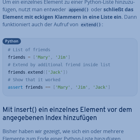
Um ein einzelnes Element zu einer Python-Liste hin­zu­zu­
fü­gen, nutzt man entweder
oder
schließt das
append()
Element mit eckigen Klammern in eine Liste ein
. Dann
funk­tio­niert auch der Aufruf von
:
extend()
Python
# List of friends
friends 
=
[
'Mary'
,
'Jim'
]
# Extend by additional friend inside list
friends
.
extend
(
[
'Jack'
]
)
# Show that it worked
assert
 friends 
==
[
'Mary'
,
'Jim'
,
'Jack'
]
Mit insert() ein einzelnes Element vor dem
an­ge­ge­be­nen Index hin­zu­fü­gen
Bisher haben wir gezeigt, wie sich ein oder mehrere
Elemente zum Ende einer Python-Liste hin­zu­fü­gen