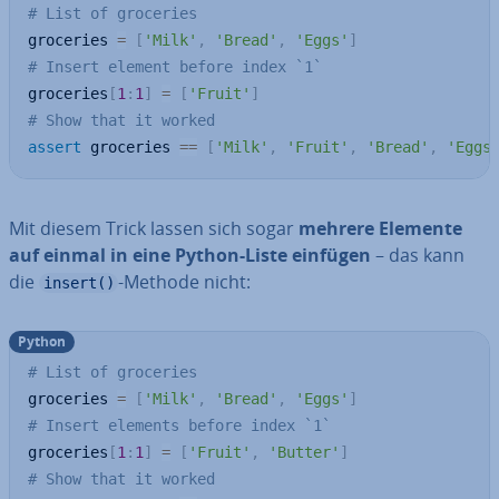
# List of groceries
groceries 
=
[
'Milk'
,
'Bread'
,
'Eggs'
]
# Insert element before index `1`
groceries
[
1
:
1
]
=
[
'Fruit'
]
# Show that it worked
assert
 groceries 
==
[
'Milk'
,
'Fruit'
,
'Bread'
,
'Eggs
Mit diesem Trick lassen sich sogar
mehrere Elemente
auf einmal in eine Python-Liste einfügen
– das kann
die
-Methode nicht:
insert()
Python
# List of groceries
groceries 
=
[
'Milk'
,
'Bread'
,
'Eggs'
]
# Insert elements before index `1`
groceries
[
1
:
1
]
=
[
'Fruit'
,
'Butter'
]
# Show that it worked