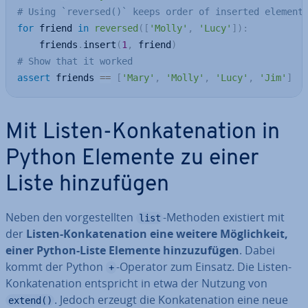
# Using `reversed()` keeps order of inserted element
for
 friend 
in
reversed
(
[
'Molly'
,
'Lucy'
]
)
:
    friends
.
insert
(
1
,
 friend
)
# Show that it worked
assert
 friends 
==
[
'Mary'
,
'Molly'
,
'Lucy'
,
'Jim'
]
Mit Listen-Kon­ka­te­na­ti­on in
Python Elemente zu einer
Liste hin­zu­fü­gen
Neben den vor­ge­stell­ten
-Methoden existiert mit
list
der
Listen-Kon­ka­te­na­ti­on eine weitere Mög­lich­keit,
einer Python-Liste Elemente hin­zu­zu­fü­gen
. Dabei
kommt der Python
-Operator zum Einsatz. Die Listen-
+
Kon­ka­te­na­ti­on ent­spricht in etwa der Nutzung von
. Jedoch erzeugt die Kon­ka­te­na­ti­on eine neue
extend()