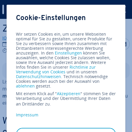
Digital Guide
Cookie-Einstellungen
Zum Haupt­in­halt springen
Zu Python-Liste hin­zu­fü­gen
Wir setzen Cookies ein, um unsere Webseiten
IONOS Redaktion
optimal für Sie zu gestalten, unsere Produkte für
Auf Facebo
Auf Tw
A
Sie zu verbessern sowie Ihnen zusammen mit
06.07.2023
Drittanbietern interessengerechte Werbung
9 mins
anzuzeigen. In den
Einstellungen
können Sie
auswählen, welche Cookies Sie zulassen wollen,
sowie Ihre Auswahl jederzeit ändern. Weitere
Infos finden Sie in unserer
Richtlinie zur
In­halts­ver­zeich­nis
Verwendung von Cookies
und in unseren
Datenschutzhinweisen
. Technisch notwendige
Listen sind grund­le­gen­de Da­ten­struk­tu­ren in der In­for­
Cookies werden auch bei der Auswahl von
ablehnen
gesetzt.
ma­tik. Viele
Al­go­rith­men beruhen darauf, Listen zu
Mit einem Klick auf "
Akzeptieren
" stimmen Sie der
mo­di­fi­zie­ren
. Wir zeigen, wie sich in Python Elemente zu
Verarbeitung und der Übermittlung Ihrer Daten
einer Liste hin­zu­zu­fü­gen lassen.
an Drittländer zu.
Impressum
Wie lassen sich Elemente zu