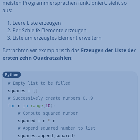
meisten Pro­gram­mier­spra­chen funk­tio­niert, sieht so
aus:
Leere Liste erzeugen
Per Schleife Elemente erzeugen
Liste um erzeugtes Element erweitern
Be­trach­ten wir ex­em­pla­risch das
Erzeugen der Liste der
ersten zehn Qua­drat­zah­len
:
Python
# Empty list to be filled
squares 
=
[
]
# Successively create numbers 0..9
for
 n 
in
range
(
10
)
:
# Compute squared number
    squared 
=
 n 
*
 n

# Append squared number to list
    squares
.
append
(
squared
)