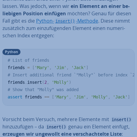
lassen. Was jedoch, wenn wir
ein Element an einer be­
lie­bi­gen Position einfügen
möchten? Genau für diesen
Fall gibt es die
Python-
-Methode
. Diese nimmt
insert()
zu­sätz­lich zum ein­zu­fü­gen­den Element einen nu­me­ri­
schen Index entgegen:
Python
# List of friends
friends 
=
[
'Mary'
,
'Jim'
,
'Jack'
]
# Insert additional friend `"Molly"` before index `2
friends
.
insert
(
2
,
'Molly'
)
# Show that "Molly" was added
assert
 friends 
==
[
'Mary'
,
'Jim'
,
'Molly'
,
'Jack'
]
Vorsicht beim Versuch, mehrere Elemente mit
insert()
hin­zu­zu­fü­gen – da
genau ein Element einfügt,
insert()
erzeugen wir ungewollt eine ver­schach­tel­te Liste
: