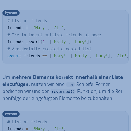
Python
# List of friends
friends 
=
[
'Mary'
,
'Jim'
]
# Try to insert multiple friends at once
friends
.
insert
(
1
,
[
'Molly'
,
'Lucy'
]
)
# Accidentally created a nested list
assert
 friends 
==
[
'Mary'
,
[
'Molly'
,
'Lucy'
]
,
'Jim'
]
Um
mehrere Elemente korrekt innerhalb einer Liste
ein­zu­fü­gen
, nutzen wir eine
-Schleife. Ferner
for
bedienen wir uns der
-Funktion, um die Rei­
reversed()
hen­fol­ge der ein­ge­füg­ten Elemente bei­zu­be­hal­ten:
Python
# List of friends
friends 
=
[
'Mary'
,
'Jim'
]