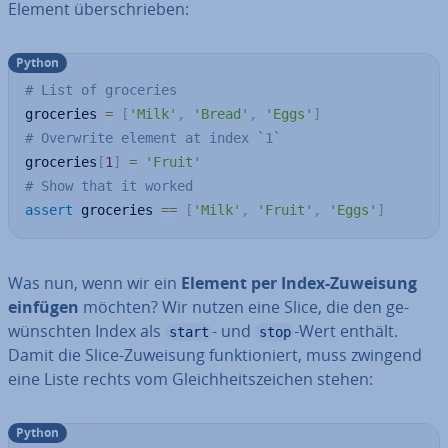
Element über­schrie­ben:
Python
# List of groceries
groceries 
=
[
'Milk'
,
'Bread'
,
'Eggs'
]
# Overwrite element at index `1`
groceries
[
1
]
=
'Fruit'
# Show that it worked
assert
 groceries 
==
[
'Milk'
,
'Fruit'
,
'Eggs'
]
Was nun, wenn wir ein
Element per Index-Zuweisung
einfügen
möchten? Wir nutzen eine Slice, die den ge­
wünsch­ten Index als
- und
-Wert enthält.
start
stop
Damit die Slice-Zuweisung funk­tio­niert, muss zwingend
eine Liste rechts vom Gleich­heits­zei­chen stehen:
Python