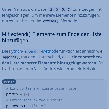
Unser Versuch, die Liste
zu erzeugen, ist
[2, 3, 5, 7]
fehl­ge­schla­gen. Um mehrere Elemente hin­zu­zu­fü­gen,
nutzen wir besser die
-Methode.
extend()
Mit extend() Elemente zum Ende der Liste
hin­zu­fü­gen
Die
Python-
-Methode
funk­tio­niert ähnlich wie
extend()
, mit dem Un­ter­schied, dass
einer be­stehen­
append()
den Liste mehrere Elemente hin­zu­ge­fügt werden
. Be­
trach­ten wir zum Ver­ständ­nis wiederum ein Beispiel:
Python
# List containing single prime number
primes 
=
[
2
]
# Extend list by two elements
primes
.
extend
(
[
3
,
5
]
)