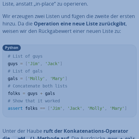
Liste, anstatt „in-place“ zu operieren.
Wir erzeugen zwei Listen und fügen die zweite der ersten
hinzu. Da die
Operation eine neue Liste zu­rück­gibt
,
weisen wir den Rück­ga­be­wert einer neuen Liste zu:
Python
# List of guys
guys 
=
[
'Jim'
,
'Jack'
]
# List of gals
gals 
=
[
'Molly'
,
'Mary'
]
# Concatenate both lists
folks 
=
 guys 
+
# Show that it worked
assert
 folks 
==
[
'Jim'
,
'Jack'
,
'Molly'
,
'Mary'
]
Unter der Haube
ruft der Kon­ka­te­na­ti­ons-Operator
die
-Methode auf
. Die Ausdrücke
__add__()
guys + gals