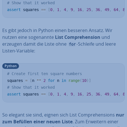
# Show that it worked
assert
 squares 
==
[
0
,
1
,
4
,
9
,
16
,
25
,
36
,
49
,
64
,
8
Es gibt jedoch in Python einen besseren Ansatz. Wir
nutzen eine so­ge­nann­te
List Com­pre­hen­si­on
und
erzeugen damit die Liste ohne
-Schleife und leere
for
Listen-Variable:
Python
# Create first ten square numbers
squares 
=
[
n 
**
2
for
 n 
in
range
(
10
)
]
# Show that it worked
assert
 squares 
==
[
0
,
1
,
4
,
9
,
16
,
25
,
36
,
49
,
64
,
8
So elegant sie sind, eignen sich List Com­pre­hen­si­ons
nur
zum Befüllen einer neuen Liste
. Zum Erweitern einer