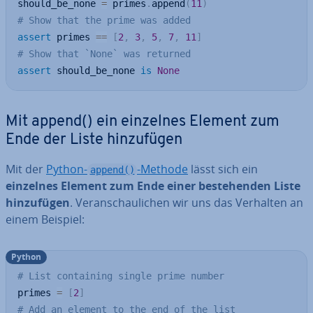
should_be_none 
=
 primes
.
append
(
11
)
# Show that the prime was added
assert
 primes 
==
[
2
,
3
,
5
,
7
,
11
]
# Show that `None` was returned
assert
 should_be_none 
is
None
Mit append() ein einzelnes Element zum
Ende der Liste hin­zu­fü­gen
Mit der
Python-
-Methode
lässt sich ein
append()
einzelnes Element zum Ende einer be­stehen­den Liste
hin­zu­fü­gen
. Ver­an­schau­li­chen wir uns das Verhalten an
einem Beispiel:
Python
# List containing single prime number
primes 
=
[
2
]
# Add an element to the end of the list