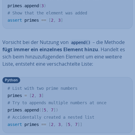
primes
.
append
(
3
)
# Show that the element was added
assert
 primes 
==
[
2
,
3
]
Vorsicht bei der Nutzung von
– die Methode
append()
fügt immer ein einzelnes Element hinzu
. Handelt es
sich beim hin­zu­zu­fü­gen­den Element um eine weitere
Liste, entsteht eine ver­schach­tel­te Liste:
Python
# List with two prime numbers
primes 
=
[
2
,
3
]
# Try to appends multiple numbers at once
primes
.
append
(
[
5
,
7
]
)
# Accidentally created a nested list
assert
 primes 
==
[
2
,
3
,
[
5
,
7
]
]