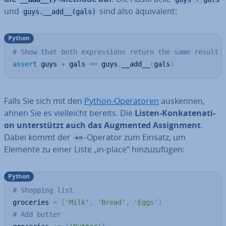
und
sind also äqui­va­lent:
guys.__add__(gals)
Python
# Show that both expressions return the same result
assert
 guys 
+
 gals 
==
 guys
.
__add__
(
gals
)
Falls Sie sich mit den
Python-Ope­ra­to­ren
auskennen,
ahnen Sie es viel­leicht bereits. Die
Listen-Kon­ka­te­na­ti­
on un­ter­stützt auch das Augmented As­sign­ment
.
Dabei kommt der
-Operator zum Einsatz, um
+=
Elemente zu einer Liste „in-place“ hin­zu­zu­fü­gen:
Python
# Shopping list
groceries 
=
[
'Milk'
,
'Bread'
,
'Eggs'
]
# Add butter