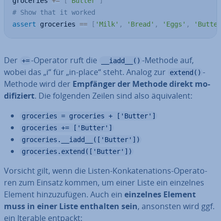
groceries 
+=
[
'Butter'
]
# Show that it worked
assert
 groceries 
==
[
'Milk'
,
'Bread'
,
'Eggs'
,
'Butte
Der
-Operator ruft die
-Methode auf,
+=
__iadd__()
wobei das „i“ für „in-place“ steht. Analog zur
-
extend()
Methode wird der
Empfänger der Methode direkt mo­
di­fi­ziert
. Die folgenden Zeilen sind also äqui­va­lent:
groceries = groceries + ['Butter']
groceries += ['Butter']
groceries.__iadd__(['Butter'])
groceries.extend(['Butter'])
Vorsicht gilt, wenn die Listen-Kon­ka­te­na­ti­ons-Ope­ra­to­
ren zum Einsatz kommen, um einer Liste ein einzelnes
Element hin­zu­zu­fü­gen. Auch ein
einzelnes Element
muss in einer Liste enthalten sein
, ansonsten wird ggf.
ein Iterable entpackt: