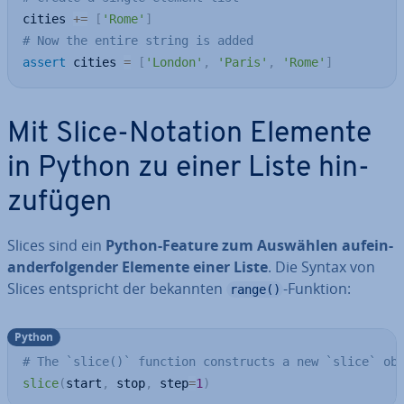
cities 
+=
[
'Rome'
]
# Now the entire string is added
assert
 cities 
=
[
'London'
,
'Paris'
,
'Rome'
]
Mit Slice-Notation Elemente
in Python zu einer Liste hin­
zu­fü­gen
Slices sind ein
Python-Feature zum Auswählen auf­ein­
an­der­fol­gen­der Elemente einer Liste
. Die Syntax von
Slices ent­spricht der bekannten
-Funktion:
range()
Python
# The `slice()` function constructs a new `slice` ob
slice
(
start
,
 stop
,
 step
=
1
)