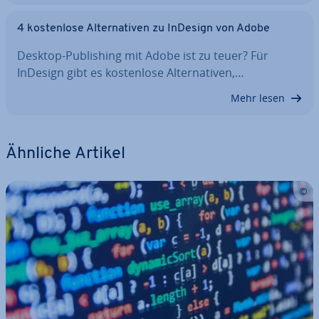
4 kos­ten­lo­se Al­ter­na­ti­ven zu InDesign von Adobe
Desktop-Pu­bli­shing mit Adobe ist zu teuer? Für
InDesign gibt es kos­ten­lo­se Al­ter­na­ti­ven,…
Mehr lesen
Ähnliche Artikel