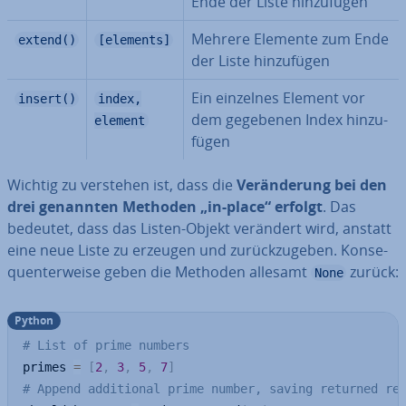
Ende der Liste hin­zu­fü­gen
Mehrere Elemente zum Ende
extend()
[elements]
der Liste hin­zu­fü­gen
Ein einzelnes Element vor
insert()
index,
dem gegebenen Index hin­zu­
element
fü­gen
Wichtig zu verstehen ist, dass die
Ver­än­de­rung bei den
drei genannten Methoden „in-place“ erfolgt
. Das
bedeutet, dass das Listen-Objekt verändert wird, anstatt
eine neue Liste zu erzeugen und zu­rück­zu­ge­ben. Kon­se­
quen­ter­wei­se geben die Methoden allesamt
zurück:
None
Python
# List of prime numbers
primes 
=
[
2
,
3
,
5
,
7
]
# Append additional prime number, saving returned re