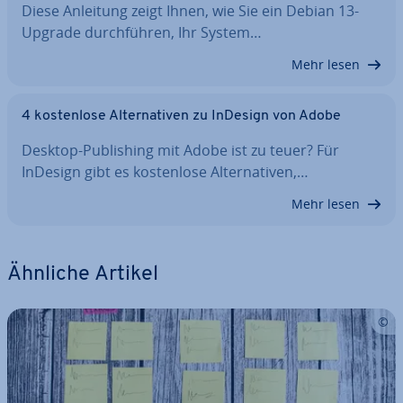
Diese Anleitung zeigt Ihnen, wie Sie ein Debian 13-
Upgrade durch­füh­ren, Ihr System…
Mehr lesen
4 kos­ten­lo­se Al­ter­na­ti­ven zu InDesign von Adobe
Desktop-Pu­bli­shing mit Adobe ist zu teuer? Für
InDesign gibt es kos­ten­lo­se Al­ter­na­ti­ven,…
Mehr lesen
Ähnliche Artikel