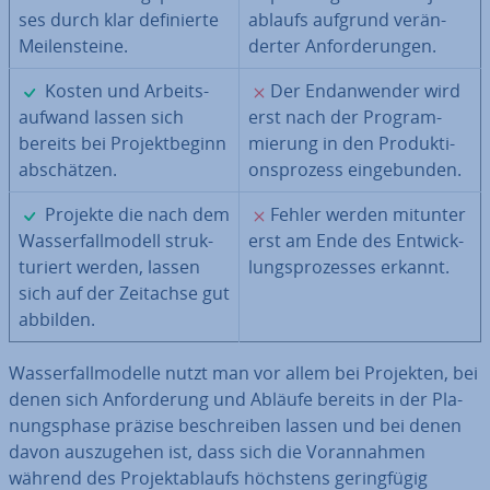
ses durch klar de­fi­nier­te
ab­laufs aufgrund ver­än­
Mei­len­stei­ne.
der­ter An­for­de­run­gen.
✓
✗
Kosten und Ar­beits­
Der End­an­wen­der wird
auf­wand lassen sich
erst nach der Pro­gram­
bereits bei Pro­jekt­be­ginn
mie­rung in den Pro­duk­ti­
ab­schät­zen.
ons­pro­zess ein­ge­bun­den.
✓
✗
Projekte die nach dem
Fehler werden mitunter
Was­ser­fall­mo­dell struk­
erst am Ende des Ent­wick­
tu­riert werden, lassen
lungs­pro­zes­ses erkannt.
sich auf der Zeitachse gut
abbilden.
Was­ser­fall­mo­del­le nutzt man vor allem bei Projekten, bei
denen sich An­for­de­rung und Abläufe bereits in der Pla­
nungs­pha­se präzise be­schrei­ben lassen und bei denen
davon aus­zu­ge­hen ist, dass sich die Vor­an­nah­men
während des Pro­jekt­ab­laufs höchstens ge­ring­fü­gig