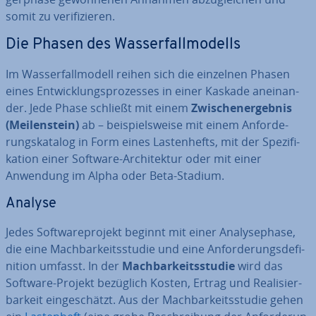
somit zu ve­ri­fi­zie­ren.
Die Phasen des Was­ser­fall­mo­dells
Im Was­ser­fall­mo­dell reihen sich die einzelnen Phasen
eines Ent­wick­lungs­pro­zes­ses in einer Kaskade an­ein­an­
der. Jede Phase schließt mit einem
Zwi­schen­er­geb­nis
(Mei­len­stein)
ab – bei­spiels­wei­se mit einem An­for­de­
rungs­ka­ta­log in Form eines Las­ten­hefts, mit der Spe­zi­fi­
ka­ti­on einer Software-Ar­chi­tek­tur oder mit einer
Anwendung im Alpha oder Beta-Stadium.
Analyse
Jedes Soft­ware­pro­jekt beginnt mit einer Ana­ly­se­pha­se,
die eine Mach­bar­keits­stu­die und eine An­for­de­rungs­de­fi­
ni­ti­on umfasst. In der
Mach­bar­keits­stu­die
wird das
Software-Projekt bezüglich Kosten, Ertrag und Rea­li­sier­
bar­keit ein­ge­schätzt. Aus der Mach­bar­keits­stu­die gehen