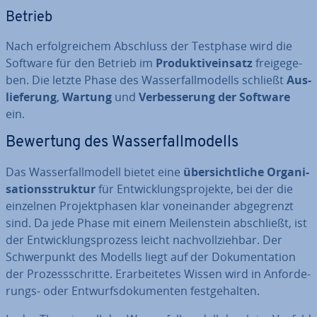
Betrieb
Nach er­folg­rei­chem Abschluss der Testphase wird die
Software für den Betrieb im
Pro­duk­tiv­ein­satz
frei­ge­ge­
ben. Die letzte Phase des Was­ser­fall­mo­dells schließt
Aus­
lie­fe­rung
,
Wartung
und
Ver­bes­se­rung der Software
ein.
Bewertung des Was­ser­fall­mo­dells
Das Was­ser­fall­mo­dell bietet eine
über­sicht­li­che Or­ga­ni­
sa­ti­ons­struk­tur
für Ent­wick­lungs­pro­jek­te, bei der die
einzelnen Pro­jekt­pha­sen klar von­ein­an­der ab­ge­grenzt
sind. Da jede Phase mit einem Mei­len­stein ab­schließt, ist
der Ent­wick­lungs­pro­zess leicht nach­voll­zieh­bar. Der
Schwer­punkt des Modells liegt auf der Do­ku­men­ta­ti­on
der Pro­zess­schrit­te. Er­ar­bei­te­tes Wissen wird in An­for­de­
rungs- oder Ent­wurfs­do­ku­men­ten fest­ge­hal­ten.