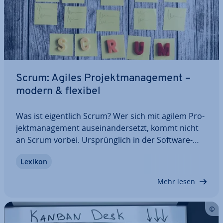
Scrum: Agiles Pro­jekt­ma­nage­ment –
modern & flexibel
Was ist ei­gent­lich Scrum? Wer sich mit agilem Pro­
jekt­ma­nage­ment aus­ein­an­der­setzt, kommt nicht
an Scrum vorbei. Ur­sprüng­lich in der Software-
Ent­wick­lung ein­ge­setzt, ist Scrum in­zwi­schen auch
Lexikon
in vielen anderen Bereichen zu Hause. Fans des
Modells schwärmen von einer höheren…
Mehr lesen