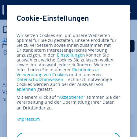
Digital Guide
Cookie-Einstellungen
Zum Haupt­in­halt springen
Das Was­ser­fall­mo­dell
Wir setzen Cookies ein, um unsere Webseiten
IONOS Redaktion
optimal für Sie zu gestalten, unsere Produkte für
Auf Facebook teilen
Auf Twitter teilen
Auf LinkedIn tei
Sie zu verbessern sowie Ihnen zusammen mit
10.03.2020
Drittanbietern interessengerechte Werbung
8 mins
anzuzeigen. In den
Einstellungen
können Sie
auswählen, welche Cookies Sie zulassen wollen,
sowie Ihre Auswahl jederzeit ändern. Weitere
Infos finden Sie in unserer
Richtlinie zur
In­halts­ver­zeich­nis
Verwendung von Cookies
und in unseren
Datenschutzhinweisen
. Technisch notwendige
Als Was­ser­fall­mo­dell be­zeich­net man ein se­quen­zi­el­les
Cookies werden auch bei der Auswahl von
ablehnen
gesetzt.
Vor­ge­hens­mo­dell, mit dem sich Ent­wick­lun­gen anhand
Mit einem Klick auf "
Akzeptieren
" stimmen Sie der
auf­ein­an­der­fol­gen­der Phasen abbilden lassen.
Verarbeitung und der Übermittlung Ihrer Daten
an Drittländer zu.
Impressum
IONOS GPT
Ihr sou­ve­rä­ner KI Assistent für mehr