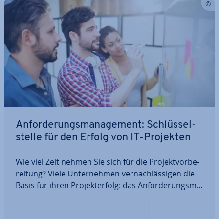
An­for­de­rungs­ma­nage­ment: Schlüs­sel­
stel­le für den Erfolg von IT-Projekten
Wie viel Zeit nehmen Sie sich für die Pro­jekt­vor­be­
rei­tung? Viele Un­ter­neh­men ver­nach­läs­si­gen die
Basis für ihren Pro­jekt­er­folg: das An­for­de­rungs­ma­
nage­ment. Das rächt sich später, wenn Kunden
diverse Än­de­rungs­wün­sche haben und der Pro­