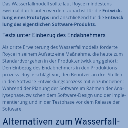
Das Was­ser­fall­mo­dell sollte laut Royce min­des­tens
zweimal durch­lau­fen werden: zunächst für die
Ent­wick­
lung eines Prototyps
und an­schlie­ßend für die
Ent­wick­
lung des ei­gent­li­chen Software-Produkts
.
Tests unter Einbezug des End­ab­neh­mers
Als dritte Er­wei­te­rung des Was­ser­fall­mo­dells forderte
Royce in seinem Aufsatz eine Maßnahme, die heute zum
Stan­dard­vor­ge­hen in der Pro­dukt­ent­wick­lung gehört:
Den Einbezug des End­ab­neh­mers in den Pro­duk­ti­ons­
pro­zess. Royce schlägt vor, den Benutzer an drei Stellen
in den Software-Ent­wick­lungs­pro­zess mit ein­zu­be­zie­hen:
Während der Planung der Software im Rahmen der Ana­
ly­se­pha­se, zwischen dem Software-Design und der Im­ple­
men­tie­rung und in der Testphase vor dem Release der
Software.
Al­ter­na­ti­ven zum Was­ser­fall­