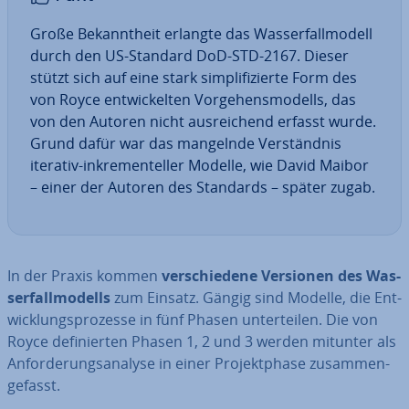
Große Be­kannt­heit erlangte das Was­ser­fall­mo­dell
durch den US-Standard DoD-STD-2167. Dieser
stützt sich auf eine stark sim­pli­fi­zier­te Form des
von Royce ent­wi­ckel­ten Vor­ge­hens­mo­dells, das
von den Autoren nicht aus­rei­chend erfasst wurde.
Grund dafür war das mangelnde Ver­ständ­nis
iterativ-in­kre­men­tel­ler Modelle, wie David Maibor
– einer der Autoren des Standards – später zugab.
In der Praxis kommen
ver­schie­de­ne Versionen des Was­
ser­fall­mo­dells
zum Einsatz. Gängig sind Modelle, die Ent­
wick­lungs­pro­zes­se in fünf Phasen un­ter­tei­len. Die von
Royce de­fi­nier­ten Phasen 1, 2 und 3 werden mitunter als
An­for­de­rungs­ana­ly­se in einer Pro­jekt­pha­se zu­sam­men­
ge­fasst.