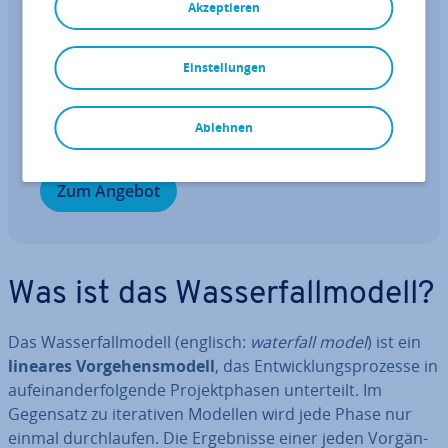
Akzeptieren
Pro­duk­ti­vi­tät.
Fragen, gestalten, re­cher­chie­ren – sicher mit
Einstellungen
IONOS GPT. Die souveräne und günstige Al­ter­na­
ti­ve zu ChatGPT & Co.
Ablehnen
Zum Angebot
Was ist das Was­ser­fall­mo­dell?
Das Was­ser­fall­mo­dell (englisch:
waterfall model
) ist ein
lineares Vor­ge­hens­mo­dell
, das Ent­wick­lungs­pro­zes­se in
auf­ein­an­der­fol­gen­de Pro­jekt­pha­sen un­ter­teilt. Im
Gegensatz zu ite­ra­ti­ven Modellen wird jede Phase nur
einmal durch­lau­fen. Die Er­geb­nis­se einer jeden Vor­gän­