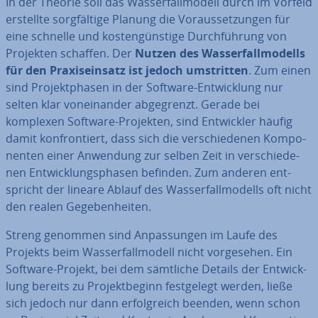
In der Theorie soll das Was­ser­fall­mo­dell durch im Vorfeld
erstellte sorg­fäl­ti­ge Planung die Vor­aus­set­zun­gen für
eine schnelle und kos­ten­güns­ti­ge Durch­füh­rung von
Projekten schaffen. Der
Nutzen des Was­ser­fall­mo­dells
für den Pra­xis­ein­satz ist jedoch um­strit­ten
. Zum einen
sind Pro­jekt­pha­sen in der Software-Ent­wick­lung nur
selten klar von­ein­an­der ab­ge­grenzt. Gerade bei
komplexen Software-Projekten, sind Ent­wick­ler häufig
damit kon­fron­tiert, dass sich die ver­schie­de­nen Kom­po­
nen­ten einer Anwendung zur selben Zeit in ver­schie­de­
nen Ent­wick­lungs­pha­sen befinden. Zum anderen ent­
spricht der lineare Ablauf des Was­ser­fall­mo­dells oft nicht
den realen Ge­ge­ben­hei­ten.
Streng genommen sind An­pas­sun­gen im Laufe des
Projekts beim Was­ser­fall­mo­dell nicht vor­ge­se­hen. Ein
Software-Projekt, bei dem sämtliche Details der Ent­wick­
lung bereits zu Pro­jekt­be­ginn fest­ge­legt werden, ließe
sich jedoch nur dann er­folg­reich beenden, wenn schon