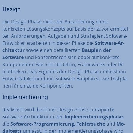
Design
Die Design-Phase dient der Aus­ar­bei­tung eines
konkreten Lö­sungs­kon­zepts auf Basis der zuvor er­mit­tel­
ten An­for­de­run­gen, Aufgaben und Stra­te­gien. Software-
Ent­wick­ler er­ar­bei­ten in dieser Phase die
Software-Ar­
chi­tek­tur
sowie einen de­tail­lier­ten
Bauplan der
Software
und kon­zen­trie­ren sich dabei auf konkrete
Kom­po­nen­ten wie Schnitt­stel­len, Frame­works oder Bi­
blio­the­ken. Das Ergebnis der Design-Phase umfasst ein
Ent­wurfs­do­ku­ment mit Software-Bauplan sowie Test­plä­
nen für einzelne Kom­po­nen­ten.
Im­ple­men­tie­rung
Rea­li­siert wird die in der Design-Phase kon­zi­pier­te
Software-Ar­chi­tek­tur in der
Im­ple­men­tie­rungs­pha­se
,
die
Software-Pro­gram­mie­rung
,
Feh­ler­su­che
und
Mo­
dul­tests
umfasst. In der Im­ple­men­tie­rungs­pha­se wird