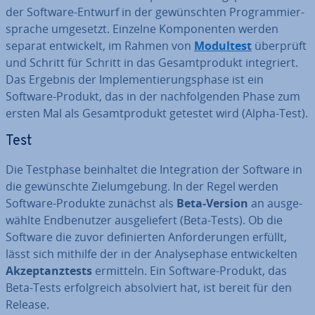
der Software-Entwurf in der ge­wünsch­ten Pro­gram­mier­
spra­che umgesetzt. Einzelne Kom­po­nen­ten werden
separat ent­wi­ckelt, im Rahmen von
Modultest
überprüft
und Schritt für Schritt in das Ge­samt­pro­dukt in­te­griert.
Das Ergebnis der Im­ple­men­tie­rungs­pha­se ist ein
Software-Produkt, das in der nach­fol­gen­den Phase zum
ersten Mal als Ge­samt­pro­dukt getestet wird (Alpha-Test).
Test
Die Testphase be­inhal­tet die In­te­gra­ti­on der Software in
die ge­wünsch­te Ziel­um­ge­bung. In der Regel werden
Software-Produkte zunächst als
Beta-Version
an aus­ge­
wähl­te End­be­nut­zer aus­ge­lie­fert (Beta-Tests). Ob die
Software die zuvor de­fi­nier­ten An­for­de­run­gen erfüllt,
lässt sich mithilfe der in der Ana­ly­se­pha­se ent­wi­ckel­ten
Ak­zep­tanz­tests
ermitteln. Ein Software-Produkt, das
Beta-Tests er­folg­reich ab­sol­viert hat, ist bereit für den
Release.