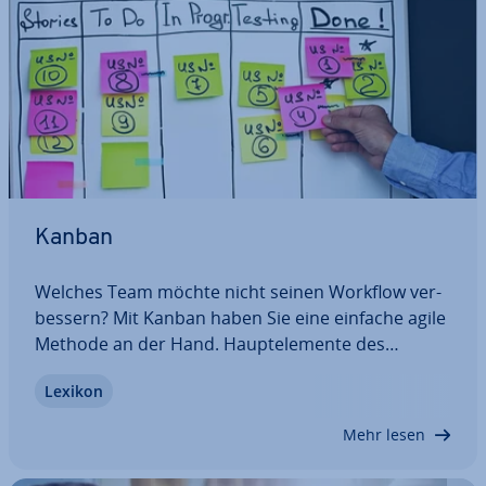
Kanban
Welches Team möchte nicht seinen Workflow ver­
bes­sern? Mit Kanban haben Sie eine einfache agile
Methode an der Hand. Haupt­ele­men­te des
Systems: Vi­sua­li­sie­rung aller Aufträge am Kanban-
Lexikon
Board, Ablehnung von Mul­ti­tas­king und stetige
Ver­bes­se­rung der Abläufe. Aber was ist Kanban
Mehr lesen
genau…