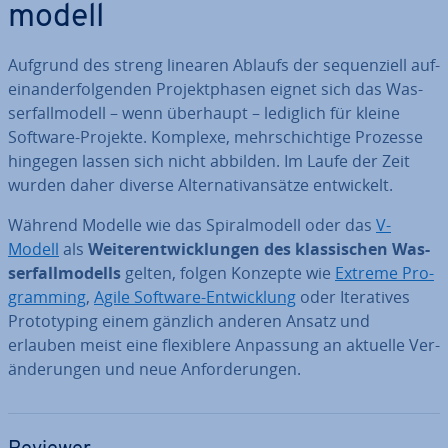
mo­dell
Aufgrund des streng linearen Ablaufs der se­quen­zi­ell auf­
ein­an­der­fol­gen­den Pro­jekt­pha­sen eignet sich das Was­
ser­fall­mo­dell – wenn überhaupt – lediglich für kleine
Software-Projekte. Komplexe, mehr­schich­ti­ge Prozesse
hingegen lassen sich nicht abbilden. Im Laufe der Zeit
wurden daher diverse Al­ter­na­tiv­an­sät­ze ent­wi­ckelt.
Während Modelle wie das Spi­ral­mo­dell oder das
V-
Modell
als
Wei­ter­ent­wick­lun­gen des klas­si­schen Was­
ser­fall­mo­dells
gelten, folgen Konzepte wie
Extreme Pro­
gramming
,
Agile Software-Ent­wick­lung
oder Ite­ra­ti­ves
Pro­to­ty­p­ing einem gänzlich anderen Ansatz und
erlauben meist eine fle­xi­ble­re Anpassung an aktuelle Ver­
än­de­run­gen und neue An­for­de­run­gen.