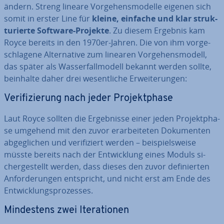
ändern. Streng lineare Vor­ge­hens­mo­del­le eigenen sich
somit in erster Line für
kleine, einfache und klar struk­
tu­rier­te Software-Projekte
. Zu diesem Ergebnis kam
Royce bereits in den 1970er-Jahren. Die von ihm vor­ge­
schla­ge­ne Al­ter­na­ti­ve zum linearen Vor­ge­hens­mo­dell,
das später als Was­ser­fall­mo­dell bekannt werden sollte,
beinhalte daher drei we­sent­li­che Er­wei­te­run­gen:
Ve­ri­fi­zie­rung nach jeder Pro­jekt­pha­se
Laut Royce sollten die Er­geb­nis­se einer jeden Pro­jekt­pha­
se umgehend mit den zuvor er­ar­bei­te­ten Do­ku­men­ten
ab­ge­gli­chen und ve­ri­fi­ziert werden – bei­spiels­wei­se
müsste bereits nach der Ent­wick­lung eines Moduls si­
cher­ge­stellt werden, dass dieses den zuvor de­fi­nier­ten
An­for­de­run­gen ent­spricht, und nicht erst am Ende des
Ent­wick­lungs­pro­zes­ses.
Min­des­tens zwei Ite­ra­tio­nen