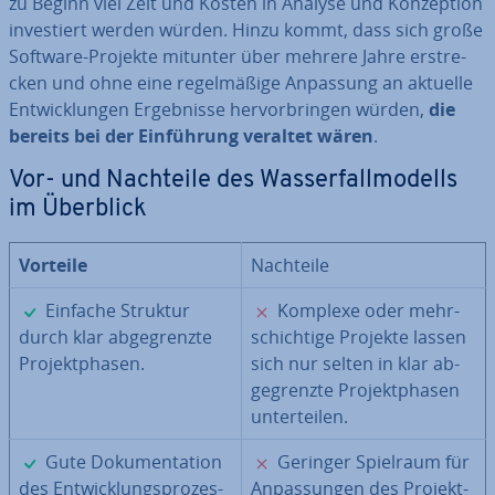
zu Beginn viel Zeit und Kosten in Analyse und Kon­zep­ti­on
in­ves­tiert werden würden. Hinzu kommt, dass sich große
Software-Projekte mitunter über mehrere Jahre er­stre­
cken und ohne eine re­gel­mä­ßi­ge Anpassung an aktuelle
Ent­wick­lun­gen Er­geb­nis­se her­vor­brin­gen würden,
die
bereits bei der Ein­füh­rung veraltet wären
.
Vor- und Nachteile des Was­ser­fall­mo­dells
im Überblick
Vorteile
Nachteile
✓
✗
Einfache Struktur
Komplexe oder mehr­
durch klar ab­ge­grenz­te
schich­ti­ge Projekte lassen
Pro­jekt­pha­sen.
sich nur selten in klar ab­
ge­grenz­te Pro­jekt­pha­sen
un­ter­tei­len.
✓
✗
Gute Do­ku­men­ta­ti­on
Geringer Spielraum für
des Ent­wick­lungs­pro­zes­
An­pas­sun­gen des Pro­jekt­