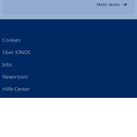
jekt­fort­schritt sich immer weiter verzögert.…
Mehr lesen
Cookies
Über IONOS
Jobs
Newsroom
Hilfe-Center
AGB
Da­ten­schutz
Impressum