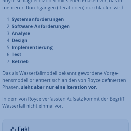
Royce schlägt ein Modell mit sieben Phasen vor, das in
mehreren Durch­gän­gen (Ite­ra­tio­nen) durch­lau­fen wird:
Sys­tem­an­for­de­run­gen
Software-An­for­de­run­gen
Analyse
Design
Im­ple­men­tie­rung
Test
Betrieb
Das als Was­ser­fall­mo­dell bekannt gewordene Vor­ge­
hens­mo­dell ori­en­tiert sich an den von Royce de­fi­nier­ten
Phasen,
sieht aber nur eine Iteration vor
.
In dem von Royce ver­fass­ten Aufsatz kommt der Begriff
Was­ser­fall nicht einmal vor.
Fakt