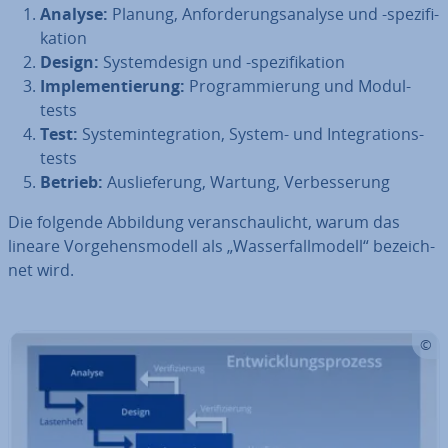
Analyse:
Planung, An­for­de­rungs­ana­ly­se und -spe­zi­fi­
ka­ti­on
Design:
Sys­tem­de­sign und -spe­zi­fi­ka­ti­on
Im­ple­men­tie­rung:
Pro­gram­mie­rung und Mo­dul­
tests
Test:
Sys­tem­in­te­gra­ti­on, System- und In­te­gra­ti­ons­
tests
Betrieb:
Aus­lie­fe­rung, Wartung, Ver­bes­se­rung
Die folgende Abbildung ver­an­schau­licht, warum das
lineare Vor­ge­hens­mo­dell als „Was­ser­fall­mo­dell“ be­zeich­
net wird.