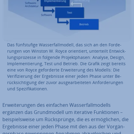
Das fünf­stu­fi­ge Was­ser­fall­mo­dell, das sich an den For­de­
run­gen von Winston W. Royce ori­en­tiert, un­ter­teilt Ent­wick­
lungs­pro­zes­se in folgende Pro­jekt­pha­sen: Analyse, Design,
Im­ple­men­tie­rung, Test und Betrieb. Die Grafik zeigt bereits
eine von Royce ge­for­der­te Er­wei­te­rung des Modells: Die
Ve­ri­fi­zie­rung der Er­geb­nis­se einer jeden Phase unter Be­
rück­sich­ti­gung der zuvor aus­ge­ar­bei­te­ten An­for­de­run­gen
und Spe­zi­fi­ka­tio­nen.
Er­wei­te­run­gen des einfachen Was­ser­fall­mo­dells
ergänzen das Grund­mo­dell um iterative Funk­tio­nen –
bei­spiels­wei­se um Rück­sprün­ge, die es er­mög­li­chen, die
Er­geb­nis­se einer jeden Phase mit den aus der Vor­gän­
ger­pha­se ge­won­ne­nen Annahmen ab­zu­glei­chen und