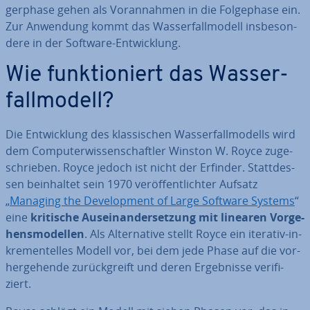
ger­pha­se gehen als Vor­an­nah­men in die Fol­ge­pha­se ein.
Zur Anwendung kommt das Was­ser­fall­mo­dell ins­be­son­
de­re in der Software-Ent­wick­lung.
Wie funk­tio­niert das Was­ser­
fall­mo­dell?
Die Ent­wick­lung des klas­si­schen Was­ser­fall­mo­dells wird
dem Com­pu­ter­wis­sen­schaft­ler Winston W. Royce zu­ge­
schrie­ben. Royce jedoch ist nicht der Erfinder. Statt­des­
sen be­inhal­tet sein 1970 ver­öf­fent­lich­ter Aufsatz
„
Managing the De­ve­lo­p­ment of Large Software Systems
“
eine
kritische Aus­ein­an­der­set­zung mit linearen Vor­ge­
hens­mo­del­len
. Als Al­ter­na­ti­ve stellt Royce ein iterativ-in­
kre­men­tel­les Modell vor, bei dem jede Phase auf die vor­
her­ge­hen­de zu­rück­greift und deren Er­geb­nis­se ve­ri­fi­
ziert.