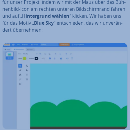
für unser Projekt, indem wir mit der Maus über das Büh­
nen­bild-Icon am rechten unteren Bild­schirm­rand fahren
und auf „
Hin­ter­grund wählen
“ klicken. Wir haben uns
für das Motiv „
Blue Sky
“ ent­schie­den, das wir un­ver­än­
dert über­neh­men: