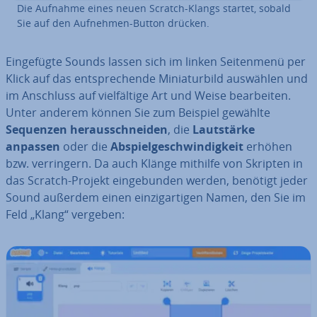
Die Aufnahme eines neuen Scratch-Klangs startet, sobald
Sie auf den Aufnehmen-Button drücken.
Ein­ge­füg­te Sounds lassen sich im linken Sei­ten­me­nü per
Klick auf das ent­spre­chen­de Mi­nia­tur­bild auswählen und
im Anschluss auf viel­fäl­ti­ge Art und Weise be­ar­bei­ten.
Unter anderem können Sie zum Beispiel gewählte
Sequenzen her­aus­schnei­den
, die
Laut­stär­ke
anpassen
oder die
Ab­spiel­ge­schwin­dig­keit
erhöhen
bzw. ver­rin­gern. Da auch Klänge mithilfe von Skripten in
das Scratch-Projekt ein­ge­bun­den werden, benötigt jeder
Sound außerdem einen ein­zig­ar­ti­gen Namen, den Sie im
Feld „Klang“ vergeben: