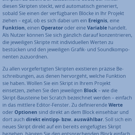
diesen Skripten steckt, wird au­to­ma­tisch generiert,
sobald Sie einen der ver­füg­ba­ren Blöcke in Ihr Projekt
ziehen – egal, ob es sich dabei um ein
Ereignis
, eine
Funktion
, einen
Operator
oder eine
Variable
handelt.
Als Nutzer können Sie sich gänzlich darauf kon­zen­trie­ren,
die je­wei­li­gen Skripte mit in­di­vi­du­el­len Werten zu
bestücken und den je­wei­li­gen Grafik- und Sound­kom­po­
nen­ten zu­zu­ord­nen.
Zu allen vor­ge­fer­tig­ten Skripten exis­tie­ren präzise Be­
schrei­bun­gen, aus denen her­vor­geht, welche Funktion
sie haben. Wollen Sie ein Skript in Ihrem Projekt
einsetzen, ziehen Sie den je­wei­li­gen
Block
– wie die
Skript-Bausteine bei Scratch be­zeich­net werden – einfach
in das mittlere Editor-Fenster. Zu de­fi­nie­ren­de
Werte
oder
Optionen
sind direkt an dem Block einsehbar und
dort auch
direkt eintipp- bzw. aus­wähl­bar
. Soll sich ein
neues Skript direkt auf ein bereits ein­ge­füg­tes Skript
beziehen, hängen Sie den ent­spre­chen­den Block einfach