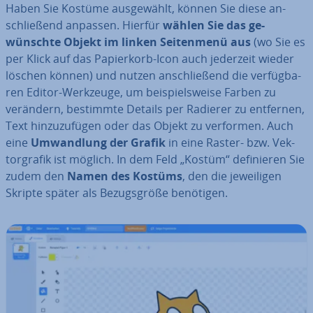
Haben Sie Kostüme aus­ge­wählt, können Sie diese an­
schlie­ßend anpassen. Hierfür
wählen Sie das ge­
wünsch­te Objekt im linken Sei­ten­me­nü aus
(wo Sie es
per Klick auf das Pa­pier­korb-Icon auch jederzeit wieder
löschen können) und nutzen an­schlie­ßend die ver­füg­ba­
ren Editor-Werkzeuge, um bei­spiels­wei­se Farben zu
verändern, bestimmte Details per Radierer zu entfernen,
Text hin­zu­zu­fü­gen oder das Objekt zu verformen. Auch
eine
Um­wand­lung der Grafik
in eine Raster- bzw. Vek­
tor­gra­fik ist möglich. In dem Feld „Kostüm“ de­fi­nie­ren Sie
zudem den
Namen des Kostüms
, den die je­wei­li­gen
Skripte später als Be­zugs­grö­ße benötigen.