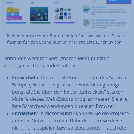
Neben dem Account-Button finden Sie zwei weitere Schalt­
flä­chen für den Schnell­auf­ruf Ihrer Projekte (Ordner-Icon
Hinter den weiteren ver­füg­ba­ren Me­nü­punk­ten
verbergen sich folgende Features:
Ent­wi­ckeln
: Die zentrale Kom­po­nen­te des Scratch-
Web­pro­jekts ist die grafische Ent­wick­lungs­um­ge­
bung, die Sie über den Reiter „Ent­wi­ckeln“ starten.
Mithilfe dieses Web-Editors pro­gram­mie­ren Sie alle
Ihre Scratch-An­wen­dun­gen direkt im Browser.
Entdecken
: In dieser Rubrik können Sie die Projekte
anderer Nutzer aufrufen. Dabei können Sie diese
nicht nur abspielen bzw. spielen, sondern auch die