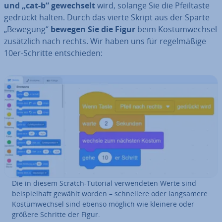
und „cat-b“ ge­wech­selt
wird, solange Sie die Pfeil­tas­te
gedrückt halten. Durch das vierte Skript aus der Sparte
„Bewegung“
bewegen Sie die Figur
beim Kos­tüm­wech­sel
zu­sätz­lich nach rechts. Wir haben uns für re­gel­mä­ßi­ge
10er-Schritte ent­schie­den:
Die in diesem Scratch-Tutorial ver­wen­de­ten Werte sind
bei­spiel­haft gewählt worden – schnel­le­re oder lang­sa­me­re
Kos­tüm­wech­sel sind ebenso möglich wie kleinere oder
größere Schritte der Figur.