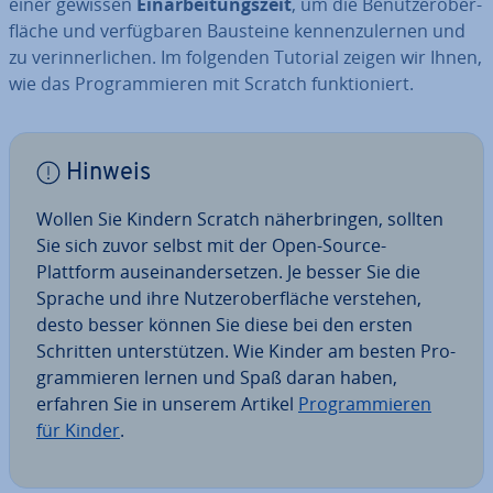
einer gewissen
Ein­ar­bei­tungs­zeit
, um die Be­nut­zer­ober­
flä­che und ver­füg­ba­ren Bausteine ken­nen­zu­ler­nen und
zu ver­in­ner­li­chen. Im folgenden Tutorial zeigen wir Ihnen,
wie das Pro­gram­mie­ren mit Scratch funk­tio­niert.
Hinweis
Wollen Sie Kindern Scratch nä­her­brin­gen, sollten
Sie sich zuvor selbst mit der Open-Source-
Plattform aus­ein­an­der­set­zen. Je besser Sie die
Sprache und ihre Nut­zer­ober­flä­che verstehen,
desto besser können Sie diese bei den ersten
Schritten un­ter­stüt­zen. Wie Kinder am besten Pro­
gram­mie­ren lernen und Spaß daran haben,
erfahren Sie in unserem Artikel
Pro­gram­mie­ren
für Kinder
.