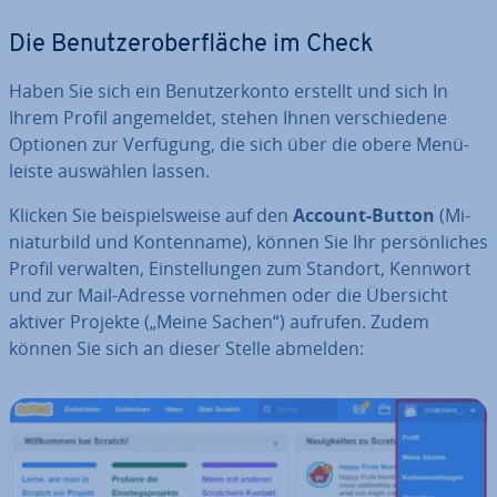
Die Be­nut­zer­ober­flä­che im Check
Haben Sie sich ein Be­nut­zer­kon­to erstellt und sich In
Ihrem Profil an­ge­mel­det, stehen Ihnen ver­schie­de­ne
Optionen zur Verfügung, die sich über die obere Me­nü­
leis­te auswählen lassen.
Klicken Sie bei­spiels­wei­se auf den
Account-Button
(Mi­
nia­tur­bild und Kon­ten­na­me), können Sie Ihr per­sön­li­ches
Profil verwalten, Ein­stel­lun­gen zum Standort, Kennwort
und zur Mail-Adresse vornehmen oder die Übersicht
aktiver Projekte („Meine Sachen“) aufrufen. Zudem
können Sie sich an dieser Stelle abmelden: