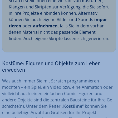
Scratch stellt Ihnen eine Vielzahl von Kostümen,
Klängen und Skripten zur Verfügung, die Sie sofort
in Ihre Projekte einbinden können. Al­ter­na­tiv
können Sie auch eigene Bilder und Sounds
im­por­
tie­ren
oder
aufnehmen
, falls Sie in dem vor­han­
de­nen Material nicht das passende Element
finden. Auch eigene Skripte lassen sich ge­ne­rie­ren.
Kostüme: Figuren und Objekte zum Leben
erwecken
Was auch immer Sie mit Scratch pro­gram­mie­ren
möchten – ein Spiel, ein Video bzw. eine Animation oder
viel­leicht auch einen einfachen Comic: Figuren und
andere Objekte sind die zentralen Bausteine für Ihre Ge­
schich­te(n). Unter dem Reiter „
Kostüme
“ können Sie
eine beliebige Anzahl an Grafiken für Ihr Projekt