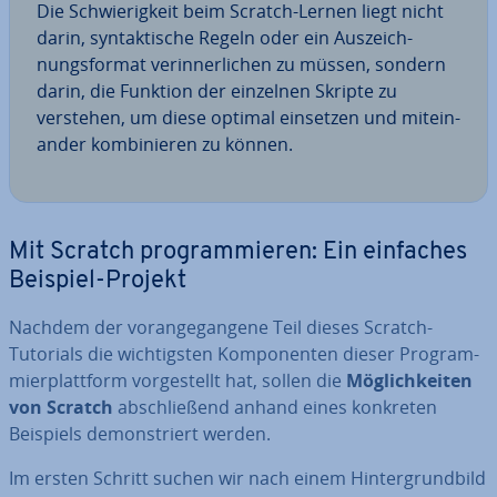
Die Schwie­rig­keit beim Scratch-Lernen liegt nicht
darin, syn­tak­ti­sche Regeln oder ein Aus­zeich­
nungs­for­mat ver­in­ner­li­chen zu müssen, sondern
darin, die Funktion der einzelnen Skripte zu
verstehen, um diese optimal einsetzen und mit­ein­
an­der kom­bi­nie­ren zu können.
Mit Scratch pro­gram­mie­ren: Ein einfaches
Beispiel-Projekt
Nachdem der vor­an­ge­gan­ge­ne Teil dieses Scratch-
Tutorials die wich­tigs­ten Kom­po­nen­ten dieser Pro­gram­
mier­platt­form vor­ge­stellt hat, sollen die
Mög­lich­kei­ten
von Scratch
ab­schlie­ßend anhand eines konkreten
Beispiels de­mons­triert werden.
Im ersten Schritt suchen wir nach einem Hin­ter­grund­bild