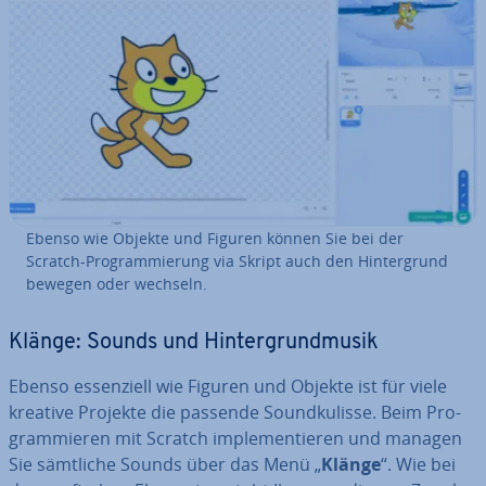
Ebenso wie Objekte und Figuren können Sie bei der
Scratch-Pro­gram­mie­rung via Skript auch den Hin­ter­grund
bewegen oder wechseln.
Klänge: Sounds und Hin­ter­grund­mu­sik
Ebenso es­sen­zi­ell wie Figuren und Objekte ist für viele
kreative Projekte die passende Sound­ku­lis­se. Beim Pro­
gram­mie­ren mit Scratch im­ple­men­tie­ren und managen
Sie sämtliche Sounds über das Menü „
Klänge
“. Wie bei