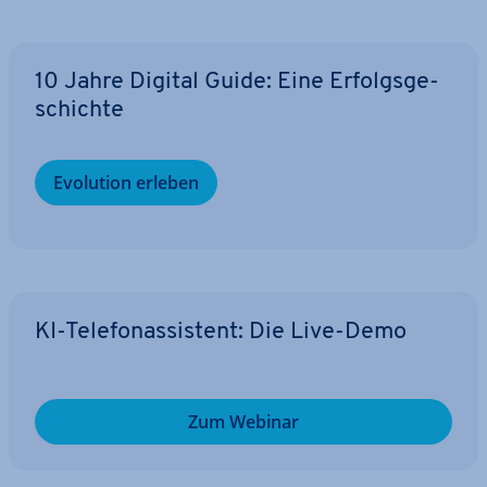
10 Jahre Digital Guide: Eine Er­folgs­ge­
schich­te
Evolution erleben
KI-Te­le­fon­as­sis­tent: Die Live-Demo
Zum Webinar