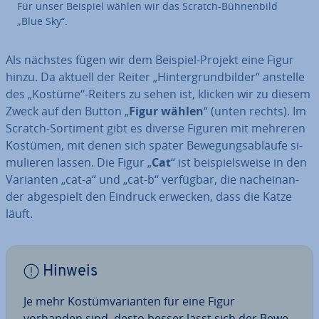
Für unser Beispiel wählen wir das Scratch-Büh­nen­bild
„Blue Sky“.
Als nächstes fügen wir dem Beispiel-Projekt eine Figur
hinzu. Da aktuell der Reiter „Hin­ter­grund­bil­der“ anstelle
des „Kostüme“-Reiters zu sehen ist, klicken wir zu diesem
Zweck auf den Button „
Figur wählen
“ (unten rechts). Im
Scratch-Sortiment gibt es diverse Figuren mit mehreren
Kostümen, mit denen sich später Be­we­gungs­ab­läu­fe si­
mu­lie­ren lassen. Die Figur „
Cat
“ ist bei­spiels­wei­se in den
Varianten „cat-a“ und „cat-b“ verfügbar, die nach­ein­an­
der ab­ge­spielt den Eindruck erwecken, dass die Katze
läuft.
Hinweis
Je mehr Kos­tüm­va­ri­an­ten für eine Figur
vorhanden sind, desto besser lässt sich der Be­we­