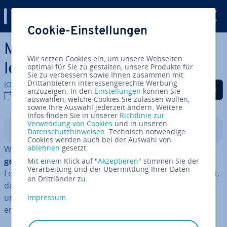
Digital Guide
Cookie-Einstellungen
Zum Haupt­in­halt springen
Mit Scratch pro­gram­mie­ren
Wir setzen Cookies ein, um unsere Webseiten
lernen: So funk­tio­niert’s
optimal für Sie zu gestalten, unsere Produkte für
Sie zu verbessern sowie Ihnen zusammen mit
Drittanbietern interessengerechte Werbung
IONOS Redaktion
Auf Facebook teilen
Auf Twitter teilen
Auf LinkedIn tei
anzuzeigen. In den
Einstellungen
können Sie
21.06.2023
auswählen, welche Cookies Sie zulassen wollen,
sowie Ihre Auswahl jederzeit ändern. Weitere
Infos finden Sie in unserer
Richtlinie zur
Verwendung von Cookies
und in unseren
In­halts­ver­zeich­nis
Datenschutzhinweisen
. Technisch notwendige
Cookies werden auch bei der Auswahl von
ablehnen
gesetzt.
Wer
Pro­gram­mie­ren unter ver­ein­fach­ten Be­din­gun­
gen
lernen möchte, erhält mit
Scratch
die passende
Mit einem Klick auf "
Akzeptieren
" stimmen Sie der
Verarbeitung und der Übermittlung Ihrer Daten
Lösung. Worum es sich bei diesem Pro­gram­mier­pro­jekt,
an Drittländer zu.
das sich in erster Linie an Kinder richtet, genau handelt
und wie das Scratch-Pro­gram­mie­ren funk­tio­niert,
Impressum
erfahren Sie in diesem Scratch-Tutorial.