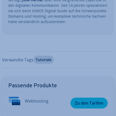
der digitalen Kom­mu­ni­ka­ti­on. Seit 10 Jahren spe­zia­li­siert
sie sich beim IONOS Digital Guide auf die Schwer­punk­te
Domains und Hosting, um komplexe tech­ni­sche Sach­ver­
hal­te ver­ständ­lich auf­zu­be­rei­ten.
Verwandte Tags
Tutorials
Zum Hauptmenü
Passende Produkte
Web­hos­ting
Zu den Tarifen