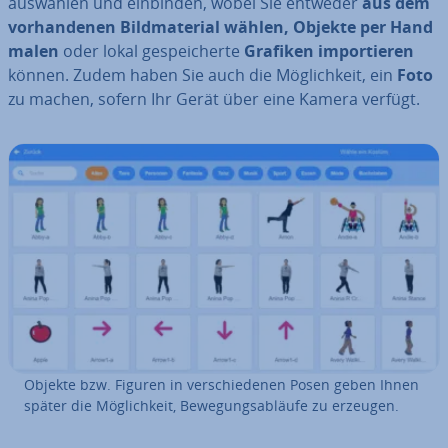
auswählen und einbinden, wobei Sie entweder
aus dem
vor­han­de­nen Bild­ma­te­ri­al wählen, Objekte per Hand
malen
oder lokal ge­spei­cher­te
Grafiken im­por­tie­ren
können. Zudem haben Sie auch die Mög­lich­keit, ein
Foto
zu machen, sofern Ihr Gerät über eine Kamera verfügt.
Objekte bzw. Figuren in ver­schie­de­nen Posen geben Ihnen
später die Mög­lich­keit, Be­we­gungs­ab­läu­fe zu erzeugen.