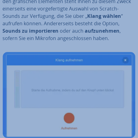
den gra­fi­schen Elementen steht Ihnen zu diesem Zweck
ei­ner­seits eine vor­ge­fer­tig­te Auswahl von Scratch-
Sounds zur Verfügung, die Sie über „
Klang wählen
“
aufrufen können. An­de­rer­seits besteht die Option,
Sounds zu im­por­tie­ren
oder auch
auf­zu­neh­men
,
sofern Sie ein Mikrofon an­ge­schlos­sen haben.