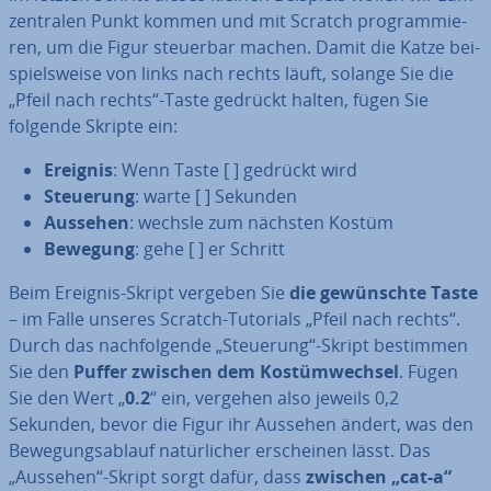
zentralen Punkt kommen und mit Scratch pro­gram­mie­
ren, um die Figur steuerbar machen. Damit die Katze bei­
spiels­wei­se von links nach rechts läuft, solange Sie die
„Pfeil nach rechts“-Taste gedrückt halten, fügen Sie
folgende Skripte ein:
Ereignis
: Wenn Taste [ ] gedrückt wird
Steuerung
: warte [ ] Sekunden
Aussehen
: wechsle zum nächsten Kostüm
Bewegung
: gehe [ ] er Schritt
Beim Ereignis-Skript vergeben Sie
die ge­wünsch­te Taste
– im Falle unseres Scratch-Tutorials „Pfeil nach rechts“.
Durch das nach­fol­gen­de „Steuerung“-Skript bestimmen
Sie den
Puffer zwischen dem Kos­tüm­wech­sel
. Fügen
Sie den Wert „
0.2
“ ein, vergehen also jeweils 0,2
Sekunden, bevor die Figur ihr Aussehen ändert, was den
Be­we­gungs­ab­lauf na­tür­li­cher er­schei­nen lässt. Das
„Aussehen“-Skript sorgt dafür, dass
zwischen „cat-a“