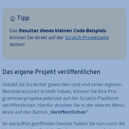
Tipp
Das
Resultat dieses kleinen Code-Beispiels
können Sie direkt auf der
Scratch-Pro­jekt­sei­te
testen!
Das eigene Projekt ver­öf­fent­li­chen
Sobald Sie Scratcher geworden sind und einen eigenen
Be­nut­zer­ac­count erstellt haben, können Sie Ihre Pro­
gram­mier­pro­jek­te jederzeit auf der Scratch-Plattform
ver­öf­fent­li­chen. Hierfür drücken Sie in der oberen Me­nü­
leis­te auf den Button „
Ver­öf­fent­li­chen
“.
Im daraufhin ge­öff­ne­ten Fenster haben Sie nun noch die