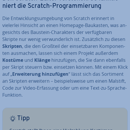
niert die Scratch-Pro­gram­mie­rung
Die Ent­wick­lungs­um­ge­bung von Scratch erinnert in
vielerlei Hinsicht an einen Homepage-Baukasten, was an­
ge­sichts des Baustein-Cha­rak­ters der ver­füg­ba­ren
Skripte nur wenig ver­wun­der­lich ist. Zu­sätz­lich zu diesen
Skripten
, die den Großteil der ein­setz­ba­ren Kom­po­nen­
ten ausmachen, lassen sich einem Projekt außerdem
Kostüme
und
Klänge
hin­zu­fü­gen, die Sie dann ebenfalls
per Skript steuern bzw. einsetzen können. Mit einem Klick
auf „
Er­wei­te­rung hin­zu­fü­gen
“ lässt sich das Sortiment
an Skripten erweitern – bei­spiels­wei­se um einen Malstift,
Code zur Video-Erfassung oder um eine Text-zu-Sprache-
Funktion.
Tipp