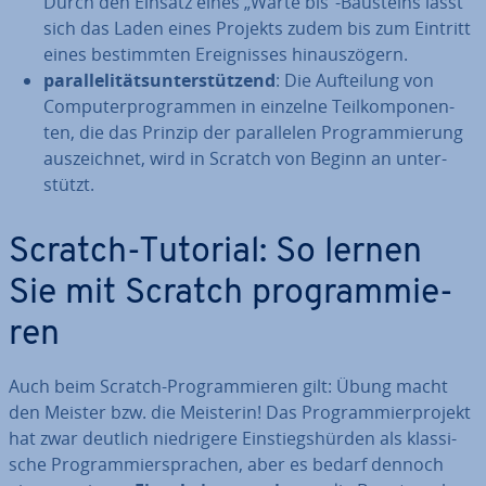
Durch den Einsatz eines „Warte bis“-Bausteins lässt
sich das Laden eines Projekts zudem bis zum Eintritt
eines be­stimm­ten Er­eig­nis­ses hin­aus­zö­gern.
par­al­le­li­täts­un­ter­stüt­zend
: Die Auf­tei­lung von
Com­pu­ter­pro­gram­men in einzelne Teil­kom­po­nen­
ten, die das Prinzip der par­al­le­len Pro­gram­mie­rung
aus­zeich­net, wird in Scratch von Beginn an un­ter­
stützt.
Scratch-Tutorial: So lernen
Sie mit Scratch pro­gram­mie­
ren
Auch beim Scratch-Pro­gram­mie­ren gilt: Übung macht
den Meister bzw. die Meisterin! Das Pro­gram­mier­pro­jekt
hat zwar deutlich nied­ri­ge­re Ein­stiegs­hür­den als klas­si­
sche Pro­gram­mier­spra­chen, aber es bedarf dennoch