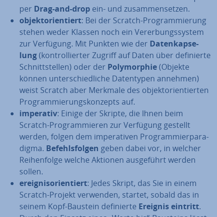
per
Drag-and-drop
ein- und zu­sam­men­set­zen.
ob­jekt­ori­en­tiert
: Bei der Scratch-Pro­gram­mie­rung
stehen weder Klassen noch ein Ver­er­bungs­sys­tem
zur Verfügung. Mit Punkten wie der
Da­ten­kap­se­
lung
(kon­trol­lier­ter Zugriff auf Daten über de­fi­nier­te
Schnitt­stel­len) oder der
Po­ly­mor­phie
(Objekte
können un­ter­schied­li­che Da­ten­ty­pen annehmen)
weist Scratch aber Merkmale des ob­jekt­ori­en­tier­ten
Pro­gram­mie­rungs­kon­zepts auf.
imperativ
: Einige der Skripte, die Ihnen beim
Scratch-Pro­gram­mie­ren zur Verfügung gestellt
werden, folgen dem im­pe­ra­ti­ven Pro­gram­mier­pa­ra­
dig­ma.
Be­fehls­fol­gen
geben dabei vor, in welcher
Rei­hen­fol­ge welche Aktionen aus­ge­führt werden
sollen.
er­eig­nis­ori­en­tiert
: Jedes Skript, das Sie in einem
Scratch-Projekt verwenden, startet, sobald das in
seinem Kopf-Baustein de­fi­nier­te
Ereignis eintritt
.