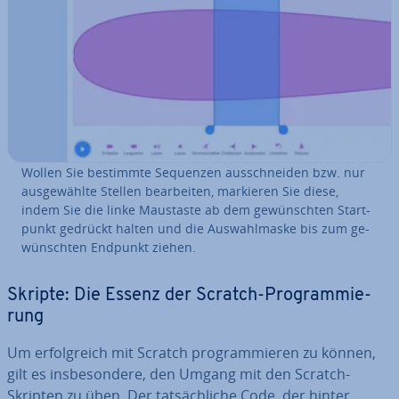
Wollen Sie bestimmte Sequenzen aus­schnei­den bzw. nur
aus­ge­wähl­te Stellen be­ar­bei­ten, markieren Sie diese,
indem Sie die linke Maustaste ab dem ge­wünsch­ten Start­
punkt gedrückt halten und die Aus­wahl­mas­ke bis zum ge­
wünsch­ten Endpunkt ziehen.
Skripte: Die Essenz der Scratch-Pro­gram­mie­
rung
Um er­folg­reich mit Scratch pro­gram­mie­ren zu können,
gilt es ins­be­son­de­re, den Umgang mit den Scratch-
Skripten zu üben. Der tat­säch­li­che Code, der hinter