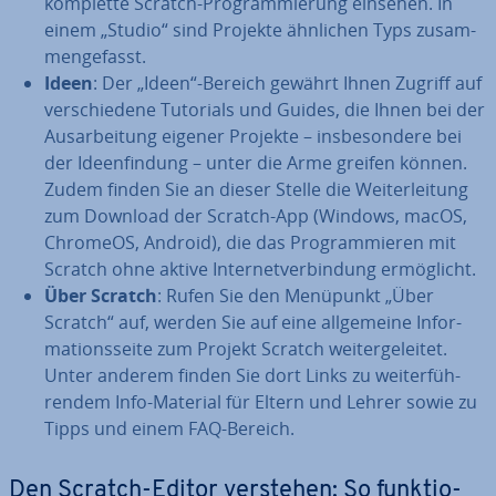
komplette Scratch-Pro­gram­mie­rung einsehen. In
einem „Studio“ sind Projekte ähnlichen Typs zu­sam­
men­ge­fasst.
Ideen
: Der „Ideen“-Bereich gewährt Ihnen Zugriff auf
ver­schie­de­ne Tutorials und Guides, die Ihnen bei der
Aus­ar­bei­tung eigener Projekte – ins­be­son­de­re bei
der Ideen­fin­dung – unter die Arme greifen können.
Zudem finden Sie an dieser Stelle die Wei­ter­lei­tung
zum Download der Scratch-App (Windows, macOS,
ChromeOS, Android), die das Pro­gram­mie­ren mit
Scratch ohne aktive In­ter­net­ver­bin­dung er­mög­licht.
Über Scratch
: Rufen Sie den Menüpunkt „Über
Scratch“ auf, werden Sie auf eine all­ge­mei­ne In­for­
ma­ti­ons­sei­te zum Projekt Scratch wei­ter­ge­lei­tet.
Unter anderem finden Sie dort Links zu wei­ter­füh­
ren­dem Info-Material für Eltern und Lehrer sowie zu
Tipps und einem FAQ-Bereich.
Den Scratch-Editor verstehen: So funk­tio­