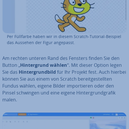
Per Füllfarbe haben wir in diesem Scratch-Tutorial-Beispiel
das Aussehen der Figur angepasst.
Am rechten unteren Rand des Fensters finden Sie den
Button „
Hin­ter­grund wählen
“. Mit dieser Option legen
Sie das
Hin­ter­grund­bild
für Ihr Projekt fest. Auch hierbei
können Sie aus einem von Scratch be­reit­ge­stell­ten
Fundus wählen, eigene Bilder im­por­tie­ren oder den
Pinsel schwingen und eine eigene Hin­ter­grund­gra­fik
malen.