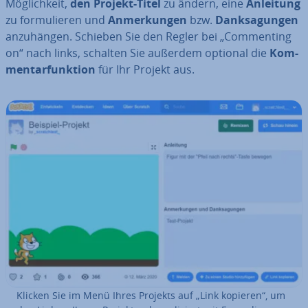
Mög­lich­keit,
den Projekt-Titel
zu ändern, eine
Anleitung
zu for­mu­lie­ren und
An­mer­kun­gen
bzw.
Dank­sa­gun­gen
an­zu­hän­gen. Schieben Sie den Regler bei „Com­men­ting
on“ nach links, schalten Sie außerdem optional die
Kom­
men­tar­funk­ti­on
für Ihr Projekt aus.
Klicken Sie im Menü Ihres Projekts auf „Link kopieren“, um