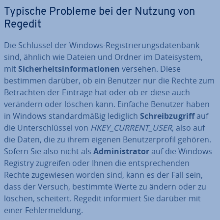
Typische Probleme bei der Nutzung von
Regedit
Die Schlüssel der Windows-Re­gis­trie­rungs­da­ten­bank
sind, ähnlich wie Dateien und Ordner im Da­tei­sys­tem,
mit
Si­cher­heits­in­for­ma­tio­nen
versehen. Diese
bestimmen darüber, ob ein Benutzer nur die Rechte zum
Be­trach­ten der Einträge hat oder ob er diese auch
verändern oder löschen kann. Einfache Benutzer haben
in Windows stan­dard­mä­ßig lediglich
Schreib­zu­griff
auf
die Un­ter­schlüs­sel von
HKEY_CURRENT_USER
, also auf
die Daten, die zu ihrem eigenen Be­nut­zer­pro­fil gehören.
Sofern Sie also nicht als
Ad­mi­nis­tra­tor
auf die Windows-
Registry zugreifen oder Ihnen die ent­spre­chen­den
Rechte zu­ge­wie­sen worden sind, kann es der Fall sein,
dass der Versuch, bestimmte Werte zu ändern oder zu
löschen, scheitert. Regedit in­for­miert Sie darüber mit
einer Feh­ler­mel­dung.