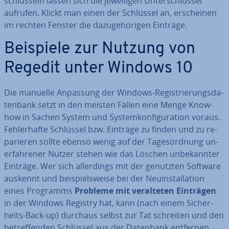
schlüs­seln lassen sich die je­wei­li­gen Un­ter­schlüs­sel
aufrufen. Klickt man einen der Schlüssel an, er­schei­nen
im rechten Fenster die da­zu­ge­hö­ri­gen Einträge.
Beispiele zur Nutzung von
Regedit unter Windows 10
Die manuelle Anpassung der Windows-Re­gis­trie­rungs­da­
ten­bank setzt in den meisten Fällen eine Menge Know-
how in Sachen System und Sys­tem­kon­fi­gu­ra­ti­on voraus.
Feh­ler­haf­te Schlüssel bzw. Einträge zu finden und zu re­
pa­rie­ren sollte ebenso wenig auf der Ta­ges­ord­nung un­
er­fah­re­ner Nutzer stehen wie das Löschen un­be­kann­ter
Einträge. Wer sich al­ler­dings mit der genutzten Software
auskennt und bei­spiels­wei­se bei der Neu­in­stal­la­ti­on
eines Programms
Probleme mit ver­al­te­ten Einträgen
in der Windows Registry hat, kann (nach einem Si­cher­
heits-Back-up) durchaus selbst zur Tat schreiten und den
be­tref­fen­den Schlüssel aus der Datenbank entfernen.