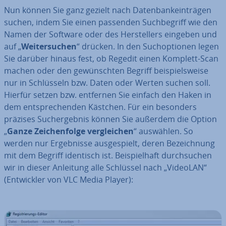
Nun können Sie ganz gezielt nach Da­ten­bank­ein­trä­gen
suchen, indem Sie einen passenden Such­be­griff wie den
Namen der Software oder des Her­stel­lers eingeben und
auf „
Wei­ter­su­chen
“ drücken. In den Such­op­tio­nen legen
Sie darüber hinaus fest, ob Regedit einen Komplett-Scan
machen oder den ge­wünsch­ten Begriff bei­spiels­wei­se
nur in Schlüs­seln bzw. Daten oder Werten suchen soll.
Hierfür setzen bzw. entfernen Sie einfach den Haken in
dem ent­spre­chen­den Kästchen. Für ein besonders
präzises Such­ergeb­nis können Sie außerdem die Option
„
Ganze Zei­chen­fol­ge ver­glei­chen
“ auswählen. So
werden nur Er­geb­nis­se aus­ge­spielt, deren Be­zeich­nung
mit dem Begriff identisch ist. Bei­spiel­haft durch­su­chen
wir in dieser Anleitung alle Schlüssel nach „VideoLAN“
(Ent­wick­ler von VLC Media Player):