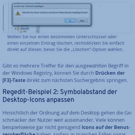
Wollen Sie nur einen be­stimm­ten Un­ter­schlüs­sel oder
einen einzelnen Eintrag löschen, rechts­kli­cken Sie einfach
direkt auf diesen, bevor Sie die „Löschen“-Option wählen.
Gibt es mehrere Treffer für den aus­ge­wähl­ten Begriff in
der Windows Registry, können Sie durch
Drücken der
[F3]-Taste
direkt zum nächsten Such­ergeb­nis springen.
Regedit-Beispiel 2: Sym­bol­ab­stand der
Desktop-Icons anpassen
Hin­sicht­lich der Ordnung auf dem Desktop gehen die Ge­
schmä­cker der Nutzer weit aus­ein­an­der. Viele können
bei­spiels­wei­se gar nicht genügend
Icons auf der Be­nut­
zer­ober­flä­che
haben, sodass in manchen Fällen sogar