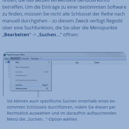
betreffen. Um die Einträge zu einer be­stimm­ten Software
zu finden, müssen Sie nicht alle Schlüssel der Reihe nach
manuell durch­ge­hen – zu diesem Zweck verfügt Regedit
über eine Such­funk­ti­on, die Sie über die Me­nü­punk­te
„
Be­ar­bei­ten
“ -> „
Suchen…
“ öffnen:
Sie können auch spe­zi­fi­sche Suchen innerhalb eines be­
stimm­ten Schlüs­sels durch­füh­ren, indem Sie diesen per
Rechts­klick auswählen und im daraufhin auf­tau­chen­den
Menü die „Suchen…“-Option wählen.