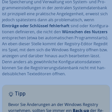
Die Spei­che­rung und Ver­wal­tung von System- und Pro­
gram­mein­stel­lun­gen in der zentralen Sys­tem­da­ten­bank
ist prin­zi­pi­ell eine prak­ti­sche An­ge­le­gen­heit, erweist sich
jedoch spä­tes­tens dann als pro­ble­ma­tisch, wenn
Einträge oder Schlüssel feh­ler­haft
sind oder Kon­fi­gu­ra­
tio­nen de­fi­nie­ren, die nicht den
Wünschen des Nutzers
ent­spre­chen (etwa bei au­to­ma­ti­schen Pro­gramm­starts).
An eben dieser Stelle kommt der Registry-Editor Regedit
ins Spiel, mit dem sich die Windows Registry öffnen bzw.
anzeigen und darüber hinaus auch be­ar­bei­ten lässt.
Denn anders als ge­wöhn­li­che Kon­fi­gu­ra­ti­ons­da­tei­en
können Sie die Re­gis­trie­rungs­da­ten­bank nicht mit han­
dels­üb­li­chen Text­edi­to­ren öffnen.
Tipp
Bevor Sie Än­de­run­gen an der Windows Registry
vornehmen, sollten Sie immer ein
Back-up
der Re­