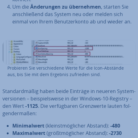
Um die
Än­de­run­gen zu über­neh­men
, starten Sie
an­schlie­ßend das System neu oder melden sich
einmal von Ihrem Be­nut­zer­kon­to ab und wieder an.
Probieren Sie ver­schie­de­ne Werte für die Icon-Abstände
aus, bis Sie mit dem Ergebnis zufrieden sind.
Stan­dard­mä­ßig haben beide Einträge in neueren Sys­tem­
ver­sio­nen – bei­spiels­wei­se in der Windows-10-Registry –
den Wert
-1125
. Die ver­füg­ba­ren Grenz­wer­te lauten fol­
gen­der­ma­ßen:
Mi­ni­mal­wert
(kleinst­mög­li­cher Abstand):
-480
Ma­xi­mal­wert
(größt­mög­li­cher Abstand):
-2730