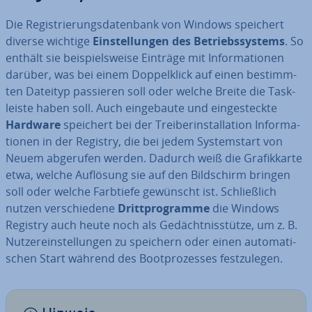
Die Re­gis­trie­rungs­da­ten­bank von Windows speichert
diverse wichtige
Ein­stel­lun­gen des Be­triebs­sys­tems
. So
enthält sie bei­spiels­wei­se Einträge mit In­for­ma­tio­nen
darüber, was bei einem Dop­pel­klick auf einen be­stimm­
ten Dateityp passieren soll oder welche Breite die Task­
leis­te haben soll. Auch ein­ge­bau­te und ein­ge­steck­te
Hardware
speichert bei der Trei­ber­instal­la­ti­on In­for­ma­
tio­nen in der Registry, die bei jedem Sys­tem­start von
Neuem abgerufen werden. Dadurch weiß die Gra­fik­kar­te
etwa, welche Auflösung sie auf den Bild­schirm bringen
soll oder welche Farbtiefe gewünscht ist. Schließ­lich
nutzen ver­schie­de­ne
Dritt­pro­gram­me
die Windows
Registry auch heute noch als Ge­dächt­nis­stüt­ze, um z. B.
Nut­zer­ein­stel­lun­gen zu speichern oder einen au­to­ma­ti­
schen Start während des Boot­pro­zes­ses fest­zu­le­gen.