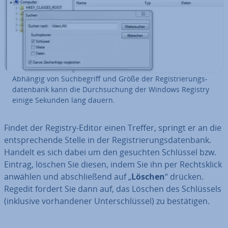
Abhängig von Such­be­griff und Größe der Re­gis­trie­rungs­
da­ten­bank kann die Durch­su­chung der Windows Registry
einige Sekunden lang dauern.
Findet der Registry-Editor einen Treffer, springt er an die
ent­spre­chen­de Stelle in der Re­gis­trie­rungs­da­ten­bank.
Handelt es sich dabei um den gesuchten Schlüssel bzw.
Eintrag, löschen Sie diesen, indem Sie ihn per Rechts­klick
anwählen und ab­schlie­ßend auf „
Löschen
“ drücken.
Regedit fordert Sie dann auf, das Löschen des Schlüs­sels
(inklusive vor­han­de­ner Un­ter­schlüs­sel) zu be­stä­ti­gen.