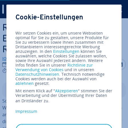
Digital Guide
Cookie-Einstellungen
Zum Haupt­in­halt springen
Regedit: Der haus­ei­ge­ne
Wir setzen Cookies ein, um unsere Webseiten
Editor für die Windows
optimal für Sie zu gestalten, unsere Produkte für
Sie zu verbessern sowie Ihnen zusammen mit
Drittanbietern interessengerechte Werbung
Registry
anzuzeigen. In den
Einstellungen
können Sie
auswählen, welche Cookies Sie zulassen wollen,
IONOS Redaktion
sowie Ihre Auswahl jederzeit ändern. Weitere
Auf Facebo
Auf Tw
A
20.09.2022
Infos finden Sie in unserer
Richtlinie zur
Verwendung von Cookies
und in unseren
9 mins
Datenschutzhinweisen
. Technisch notwendige
Cookies werden auch bei der Auswahl von
ablehnen
gesetzt.
In­halts­ver­zeich­nis
Mit einem Klick auf "
Akzeptieren
" stimmen Sie der
Verarbeitung und der Übermittlung Ihrer Daten
Schon die erste Version des Terminal-Be­triebs­sys­tems
an Drittländer zu.
Windows NT rüstete Microsoft mit einer zentralen, hier­
Impressum
ar­chisch auf­ge­bau­ten
Re­gis­trie­rungs­da­ten­bank
aus,
die bis heute unter dem Namen Windows Registry oder