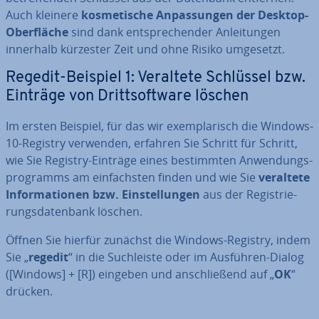
Auch kleinere
kos­me­ti­sche An­pas­sun­gen der Desktop-
Ober­flä­che
sind dank ent­spre­chen­der An­lei­tun­gen
innerhalb kürzester Zeit und ohne Risiko umgesetzt.
Regedit-Beispiel 1: Veraltete Schlüssel bzw.
Einträge von Dritts­oft­ware löschen
Im ersten Beispiel, für das wir ex­em­pla­risch die Windows-
10-Registry verwenden, erfahren Sie Schritt für Schritt,
wie Sie Registry-Einträge eines be­stimm­ten An­wen­dungs­
pro­gramms am ein­fachs­ten finden und wie Sie
veraltete
In­for­ma­tio­nen bzw. Ein­stel­lun­gen
aus der Re­gis­trie­
rungs­da­ten­bank löschen.
Öffnen Sie hierfür zunächst die Windows-Registry, indem
Sie „
regedit
“ in die Such­leis­te oder im Ausführen-Dialog
([Windows] + [R]) eingeben und an­schlie­ßend auf „
OK
“
drücken.