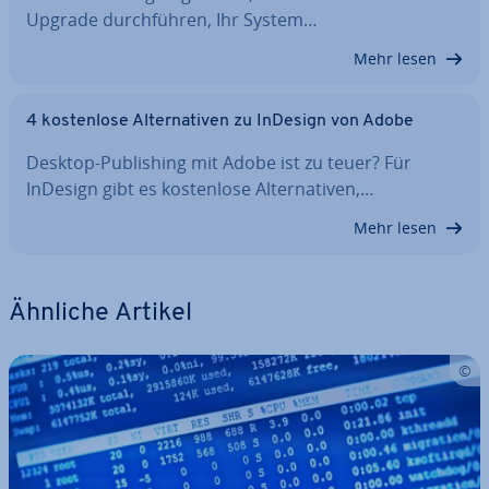
Upgrade durch­füh­ren, Ihr System…
Mehr lesen
4 kos­ten­lo­se Al­ter­na­ti­ven zu InDesign von Adobe
Desktop-Pu­bli­shing mit Adobe ist zu teuer? Für
InDesign gibt es kos­ten­lo­se Al­ter­na­ti­ven,…
Mehr lesen
Ähnliche Artikel