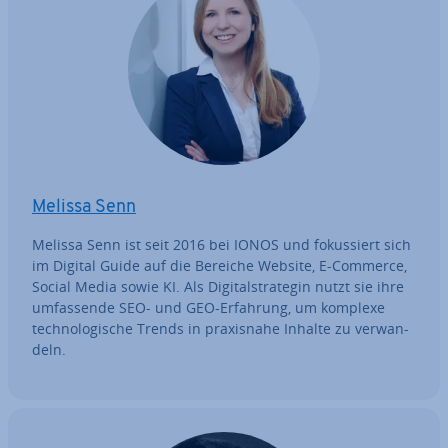
Melissa Senn
Melissa Senn ist seit 2016 bei IONOS und fo­kus­siert sich
im Digital Guide auf die Bereiche Website, E-Commerce,
Social Media sowie KI. Als Di­gi­tal­stra­te­gin nutzt sie ihre
um­fas­sen­de SEO- und GEO-Erfahrung, um komplexe
tech­no­lo­gi­sche Trends in pra­xis­na­he Inhalte zu ver­wan­
deln.