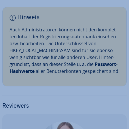
Hinweis
Auch Ad­mi­nis­tra­to­ren können nicht den kom­plet­
ten Inhalt der Re­gis­trie­rungs­da­ten­bank einsehen
bzw. be­ar­bei­ten. Die Un­ter­schlüs­sel von
HKEY_LOCAL_MACHINE\SAM sind für sie ebenso
wenig sichtbar wie für alle anderen User. Hin­ter­
grund ist, dass an dieser Stelle u. a. die
Passwort-
Hashwerte
aller Be­nut­zer­kon­ten ge­spei­chert sind.
Reviewers