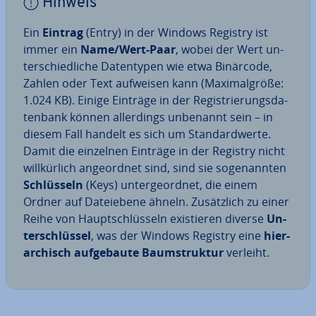
Hinweis
Ein
Eintrag
(Entry) in der Windows Registry ist
immer ein
Name/Wert-Paar
, wobei der Wert un­
ter­schied­li­che Da­ten­ty­pen wie etwa Binärcode,
Zahlen oder Text aufweisen kann (Ma­xi­mal­grö­ße:
1.024 KB). Einige Einträge in der Re­gis­trie­rungs­da­
ten­bank können al­ler­dings unbenannt sein – in
diesem Fall handelt es sich um Stan­dard­wer­te.
Damit die einzelnen Einträge in der Registry nicht
will­kür­lich an­ge­ord­net sind, sind sie so­ge­nann­ten
Schlüs­seln
(Keys) un­ter­ge­ord­net, die einem
Ordner auf Da­tei­ebe­ne ähneln. Zu­sätz­lich zu einer
Reihe von Haupt­schlüs­seln exis­tie­ren diverse
Un­
ter­schlüs­sel
, was der Windows Registry eine
hier­
ar­chisch auf­ge­bau­te Baum­struk­tur
verleiht.