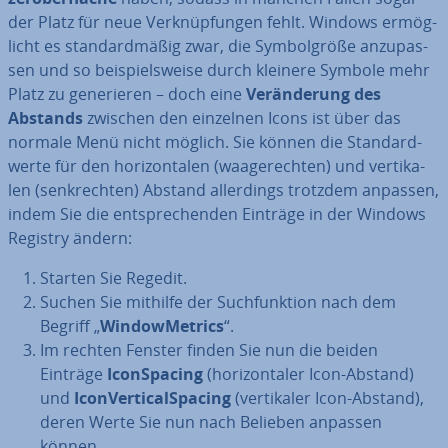
der Platz für neue Ver­knüp­fun­gen fehlt. Windows er­mög­
licht es stan­dard­mä­ßig zwar, die Sym­bol­grö­ße an­zu­pas­
sen und so bei­spiels­wei­se durch kleinere Symbole mehr
Platz zu ge­ne­rie­ren – doch eine
Ver­än­de­rung des
Abstands
zwischen den einzelnen Icons ist über das
normale Menü nicht möglich. Sie können die Stan­dard­
wer­te für den ho­ri­zon­ta­len (waa­ge­rech­ten) und ver­ti­ka­
len (senk­rech­ten) Abstand al­ler­dings trotzdem anpassen,
indem Sie die ent­spre­chen­den Einträge in der Windows
Registry ändern:
Starten Sie Regedit.
Suchen Sie mithilfe der Such­funk­ti­on nach dem
Begriff „
Win­dow­Me­trics
“.
Im rechten Fenster finden Sie nun die beiden
Einträge
Icon­Spa­cing
(ho­ri­zon­ta­ler Icon-Abstand)
und
Icon­Ver­ti­cal­Spa­cing
(ver­ti­ka­ler Icon-Abstand),
deren Werte Sie nun nach Belieben anpassen
können.