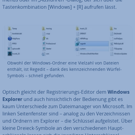
Tas­ten­kom­bi­na­ti­on [Windows] + [R] aufrufen lässt.
Obwohl der Windows-Ordner eine Vielzahl von Dateien
enthält, ist Regedit – dank des kenn­zeich­nen­den Würfel-
Symbols – schnell gefunden.
Optisch gleicht der Re­gis­trie­rungs-Editor dem
Windows
Explorer
und auch hin­sicht­lich der Bedienung gibt es
kaum Un­ter­schie­de zum Da­tei­ma­na­ger von Microsoft. Im
linken Sei­ten­fens­ter sind – analog zu den Ver­zeich­nis­sen
und Ordnern im Explorer – die Schlüssel auf­ge­lis­tet. Über
kleine Dreieck-Symbole an den ver­schie­de­nen Haupt­