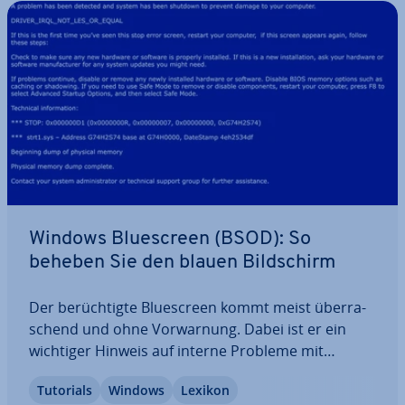
Windows Blue­screen (BSOD): So
beheben Sie den blauen Bild­schirm
Der be­rüch­tig­te Blue­screen kommt meist über­ra­
schend und ohne Vor­war­nung. Dabei ist er ein
wichtiger Hinweis auf interne Probleme mit
Hardware, Software oder Treibern. Wenn Windows
Tutorials
Windows
Lexikon
wegen eines solchen Problems nicht weiter aus­ge­