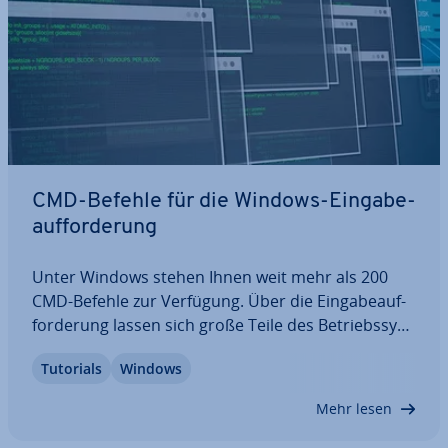
CMD-Befehle für die Windows-Ein­ga­be­
auf­for­de­rung
Unter Windows stehen Ihnen weit mehr als 200
CMD-Befehle zur Verfügung. Über die Ein­ga­be­auf­
for­de­rung lassen sich große Teile des Be­triebs­sys­
tems, des Computers oder der Laufwerke kon­trol­
Tutorials
Windows
lie­ren. Mit den Windows-Kon­so­len­be­feh­len können
Sie außerdem Ihre Dateien or­ga­ni­sie­ren oder…
Mehr lesen