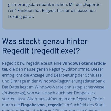
gis­trie­rungs­da­ten­bank machen. Mit der „Ex­por­tie­
ren“-Funktion hat Regedit hierfür die passende
Lösung parat.
Was steckt genau hinter
Regedit (regedit.exe)?
Regedit bzw. regedit.exe ist eine
Windows-Stan­dard­da­
tei
, die den haus­ei­ge­nen Registry-Editor öffnet. Dieser
er­mög­licht die Anzeige und Be­ar­bei­tung der Schlüssel
und Einträge in der Windows-Re­gis­trie­rungs­da­ten­bank.
Die Datei liegt im Windows-Ver­zeich­nis (ty­pi­scher­wei­se
C:\Windows
), von wo sie sich auch per Dop­pel­klick
starten lässt. Al­ter­na­tiv öffnet man den Registry-Editor
durch die
Eingabe von „regedit“
im Suchfeld des Start­
me­nüs oder im „Ausführen“-Dialog, der sich über die