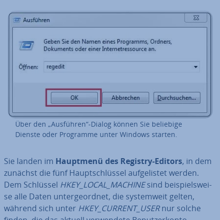
Über den „Ausführen“-Dialog können Sie beliebige
Dienste oder Programme unter Windows starten.
Sie landen im
Hauptmenü des Registry-Editors
, in dem
zunächst die fünf Haupt­schlüs­sel auf­ge­lis­tet werden.
Dem Schlüssel
HKEY_LOCAL_MACHINE
sind bei­spiels­wei­
se alle Daten un­ter­ge­ord­net, die sys­tem­weit gelten,
während sich unter
HKEY_CURRENT_USER
nur solche
finden, die das aktuell ver­wen­de­te Be­nut­zer­kon­to