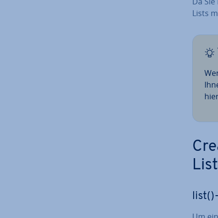
Da Sie 
Lists m
Wen
Ihn
hie
Cre
Lis
list(
Um eine