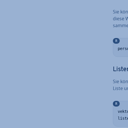
Sie kö
diese W
sam­men
R
pers
Liste
Sie kön
Liste u
R
vekt
list