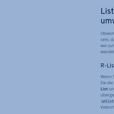
List
um
Obwohl 
sein, d
wie zum
wandeln
R-Lis
Wenn S
Sie di
List
und
übergeb
unlist
Vek­tor