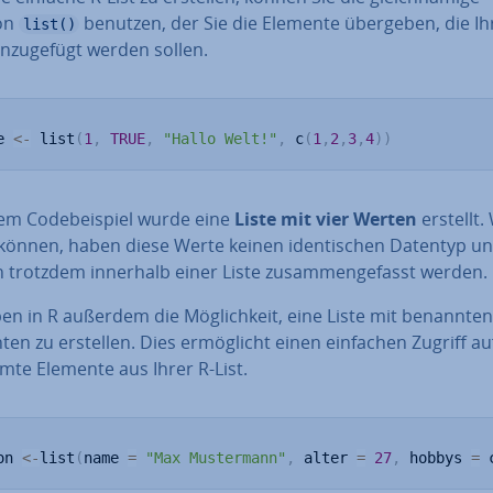
on
benutzen, der Sie die Elemente übergeben, die Ih
list()
in­zu­ge­fügt werden sollen.
e 
<-
 list
(
1
,
TRUE
,
"Hallo Welt!"
,
 c
(
1
,
2
,
3
,
4
)
)
sem Code­bei­spiel wurde eine
Liste mit vier Werten
erstellt.
können, haben diese Werte keinen iden­ti­schen Datentyp u
 trotzdem innerhalb einer Liste zu­sam­men­ge­fasst werden.
en in R außerdem die Mög­lich­keit, eine Liste mit benannten
en zu erstellen. Dies er­mög­licht einen einfachen Zugriff au
mte Elemente aus Ihrer R-List.
on 
<-
list
(
name 
=
"Max Mustermann"
,
 alter 
=
27
,
 hobbys 
=
 