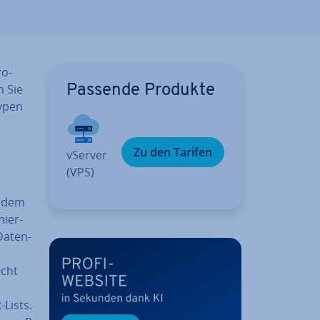
ro­
n Sie
Passende Produkte
y­pen
Zu den Tarifen
vServer
(VPS)
ßerdem
mier­
Da­ten­
icht
-Lists.