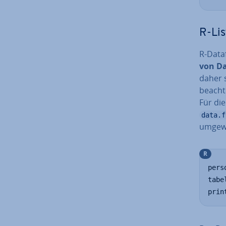
R-Lis
R-Da­t
von Da­
daher s
beacht
Für die
data.f
um­ge­w
R
pers
tabe
prin