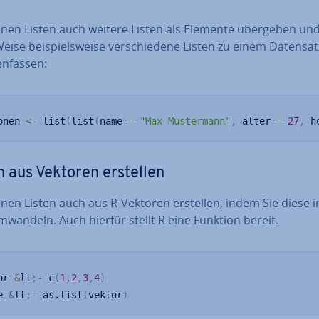
nnen Listen auch weitere Listen als Elemente übergeben und
eise bei­spiels­wei­se ver­schie­de­ne Listen zu einem Datensat
­fas­sen:
onen 
<-
 list
(
list
(
name 
=
"Max Mustermann"
,
 alter 
=
27
,
 h
n aus Vektoren erstellen
nen Listen auch aus R-Vektoren erstellen, indem Sie diese i
mwandeln. Auch hierfür stellt R eine Funktion bereit.
or 
&
lt
;
-
 c
(
1
,
2
,
3
,
4
)
e 
&
lt
;
-
 as.list
(
vektor
)