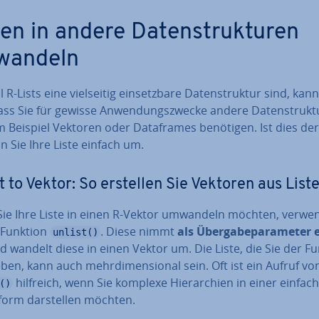
en in andere Da­ten­struk­tu­ren
wandeln
R-Lists eine viel­sei­tig ein­setz­ba­re Da­ten­struk­tur sind, kan
ass Sie für gewisse An­wen­dungs­zwe­cke andere Da­ten­struk­t
 Beispiel Vektoren oder Da­ta­frames benötigen. Ist dies der 
 Sie Ihre Liste einfach um.
t to Vektor: So erstellen Sie Vektoren aus List
ie Ihre Liste in einen R-Vektor umwandeln möchten, verwe
e Funktion
. Diese nimmt
als Über­ga­be­pa­ra­me­ter 
unlist()
 wandelt diese in einen Vektor um. Die Liste, die Sie der F
en, kann auch mehr­di­men­sio­nal sein. Oft ist ein Aufruf vo
hilfreich, wenn Sie komplexe Hier­ar­chien in einer einfac
()
­form dar­stel­len möchten.