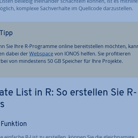
Listen beliebig in­ein­an­der schach­teln können, ist es mithilf
öglich, komplexe Sach­ver­hal­te im Quellcode dar­zu­stel­len.
Tipp
n Sie Ihre R-Programme online be­reit­stel­len möchten, kan
en dabei der
Webspace
von IONOS helfen. Sie pro­fi­tie­ren
rbei von min­des­tens 50 GB Speicher für Ihre Projekte.
ate List in R: So erstellen Sie R-
ts
)-Funktion
 einfache R-List zu erstellen, können Sie die gleich­na­mi­ge