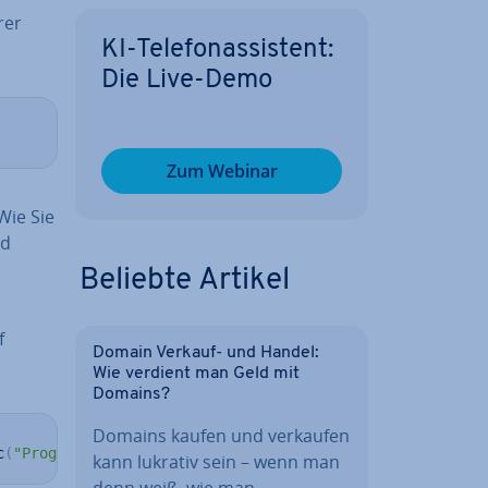
rer
KI-Te­le­fon­as­sis­tent:
Die Live-Demo
Zum Webinar
 Wie Sie
nd
Beliebte Artikel
f
Domain Verkauf- und Handel:
Wie verdient man Geld mit
Domains?
Domains kaufen und verkaufen
c
(
"Programmieren, Kino"
)
)
kann lukrativ sein – wenn man
denn weiß, wie man