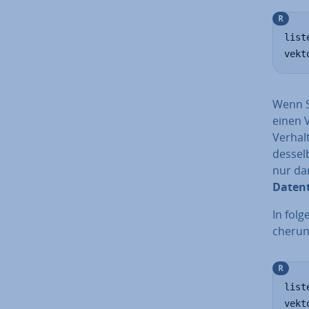
R
list
vekt
Wenn Si
einen V
Verhal
dessel
nur da
Daten
In folg
che­ru
R
list
vekt