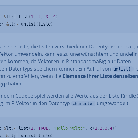
e 
&
lt
;
-
 list
(
1
,
2
,
3
,
4
)
or 
&
lt
;
-
 unlist
(
liste
)
e eine Liste, die Daten ver­schie­de­ner Da­ten­ty­pen enthält, 
ektor umwandeln, kann es zu un­er­wünsch­tem und un­de­fi­n
ten kommen, da Vektoren in R stan­dard­mä­ßig nur Daten
ben Datentyps speichern können. Ein Aufruf von
i
unlist()
nn zu empfehlen, wenn die
Elemente Ihrer Liste denselbe
typ
haben.
endem Code­bei­spiel werden alle Werte aus der Liste für die 
ng im R-Vektor in den Datentyp
um­ge­wan­delt.
character
e 
&
lt
;
-
 list
(
1
,
TRUE
,
"Hallo Welt!"
,
 c
(
1
,
2
,
3
,
4
)
)
or 
&
lt
;
-
 unlist
(
liste
)