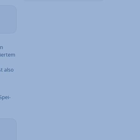
in
ier­tem
st also
n
Spei­