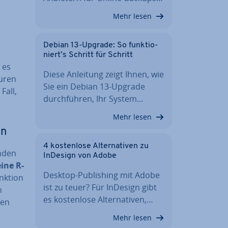
Mehr lesen
Debian 13-Upgrade: So funk­tio­
niert’s Schritt für Schritt
n es
Diese Anleitung zeigt Ihnen, wie
u­ren
Sie ein Debian 13-Upgrade
Fall,
durch­füh­ren, Ihr System…
Mehr lesen
en
4 kos­ten­lo­se Al­ter­na­ti­ven zu
nden
InDesign von Adobe
eine R-
Desktop-Pu­bli­shing mit Adobe
unktion
ist zu teuer? Für InDesign gibt
n
es kos­ten­lo­se Al­ter­na­ti­ven,…
hen
Mehr lesen