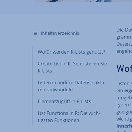
Die Da­
In­halts­ver­zeich­nis
gram­mi
Daten z
angehö
Wofür werden R-Lists genutzt?
Create List in R: So erstellen Sie
Wof
R-Lists
Listen in andere Da­ten­struk­tu­
Listen 
ren umwandeln
ein
eig
um­ge­b
Ele­ment­zu­griff in R-Lists
ty­pen 
geeigne
List Functions in R: Die wich­
wichtig
tigs­ten Funk­tio­nen
innerh