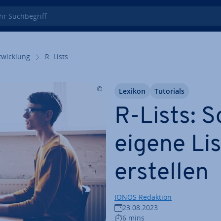
 Such­be­griff
wick­lung
R: Lists
Lexikon
Tutorials
R-Lists: 
eigene Lis
erstellen
IONOS Redaktion
23.08.2023
6 mins