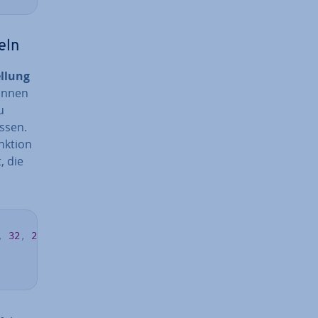
eln
el­lung
können
u
ssen.
unktion
, die
,
32
,
23
)
)