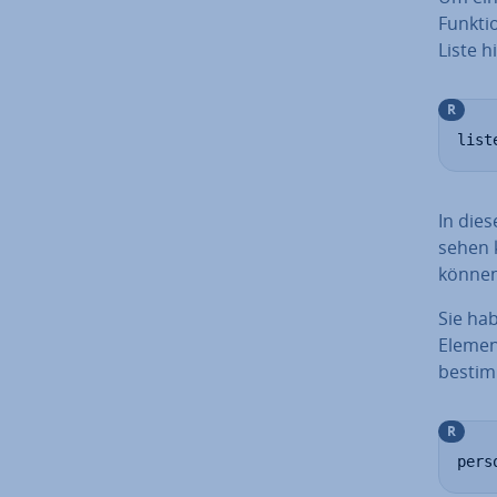
Funkti
Liste h
R
list
In die
sehen 
können
Sie hab
Element
bestim
R
pers