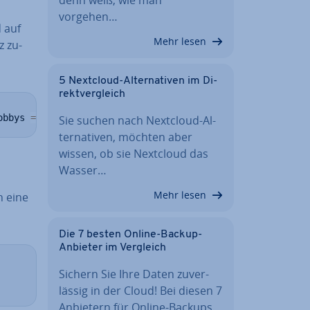
vorgehen…
 auf
Mehr lesen
z zu­
5 Nextcloud-Al­ter­na­ti­ven im Di­
rekt­ver­gleich
obbys 
=
 c
(
"Programmieren, Kino"
)
)
,
 list
(
name 
=
"Mia Must
Sie suchen nach Nextcloud-Al­
ter­na­ti­ven, möchten aber
wissen, ob sie Nextcloud das
Wasser…
Mehr lesen
n eine
Die 7 besten Online-Backup-
Anbieter im Vergleich
Sichern Sie Ihre Daten zu­ver­
läs­sig in der Cloud! Bei diesen 7
Anbietern für Online-Backups…