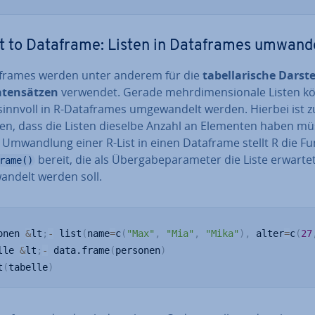
t to Dataframe: Listen in Da­ta­frames umwand
a­frames werden unter anderem für die
ta­bel­la­ri­sche Dar­st
ten­sät­zen
verwendet. Gerade mehr­di­men­sio­na­le Listen 
innvoll in R-Da­ta­frames um­ge­wan­delt werden. Hierbei ist z
en, dass die Listen dieselbe Anzahl an Elementen haben mü
 Um­wand­lung einer R-List in einen Dataframe stellt R die F
bereit, die als Über­ga­be­pa­ra­me­ter die Liste erwartet
rame()
an­delt werden soll.
onen 
&
lt
;
-
 list
(
name
=
c
(
"Max"
,
"Mia"
,
"Mika"
)
,
 alter
=
c
(
27
lle 
&
lt
;
-
 data.frame
(
personen
)
t
(
tabelle
)