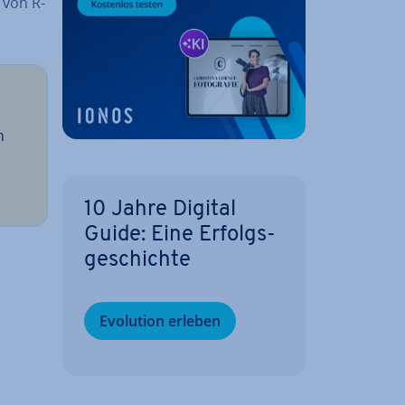
e von R-
n
10 Jahre Digital
Guide: Eine Er­folgs­
ge­schich­te
Evolution erleben