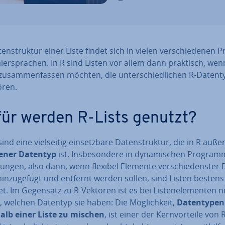
ten­struk­tur einer Liste findet sich in vielen ver­schie­de­nen P
er­spra­chen. In R sind Listen vor allem dann praktisch, wen
u­sam­men­fas­sen möchten, die un­ter­schied­li­chen R-Da­ten­t
ren.
ür werden R-Lists genutzt?
sind eine viel­sei­tig ein­setz­ba­re Da­ten­struk­tur, die in R au
ener Datentyp
ist. Ins­be­son­de­re in dy­na­mi­schen Pro­gram­
un­gen, also dann, wenn flexibel Elemente ver­schie­dens­ter 
hin­zu­ge­fügt und entfernt werden sollen, sind Listen bestens
t. Im Gegensatz zu R-Vektoren ist es bei Lis­ten­ele­men­ten n
, welchen Datentyp sie haben: Die Mög­lich­keit,
Da­ten­ty­pen
alb einer Liste zu mischen
, ist einer der Kern­vor­tei­le von R