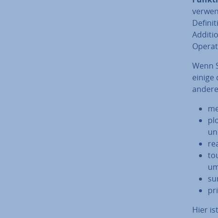
verwen
De­fi­n
Additi
Opera
Wenn S
einige 
andere
me
pl
un
re
to
u
su
pr
Hier is