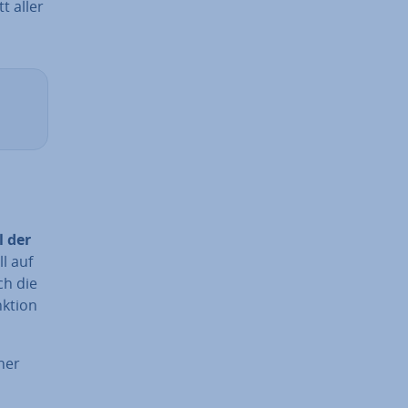
t aller
l der
ll auf
ch die
nktion
ner