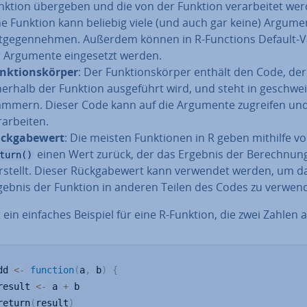
nktion übergeben und die von der Funktion ver­ar­bei­tet wer
ne Funktion kann beliebig viele (und auch gar keine) Argume
t­ge­gen­neh­men. Außerdem können in R-Functions Default-V
r Argumente ein­ge­setzt werden.
nk­ti­ons­kör­per
: Der Funk­ti­ons­kör­per enthält den Code, der
nerhalb der Funktion aus­ge­führt wird, und steht in ge­schwei
ammern. Dieser Code kann auf die Argumente zugreifen und
­ar­bei­ten.
ck­ga­be­wert
: Die meisten Funk­tio­nen in R geben mithilfe v
einen Wert zurück, der das Ergebnis der Be­rech­nun
turn()
rstellt. Dieser Rück­ga­be­wert kann verwendet werden, um d
gebnis der Funktion in anderen Teilen des Codes zu verwen
t ein einfaches Beispiel für eine R-Funktion, die zwei Zahlen a
dd 
<-
function
(
a
,
 b
)
{
result 
<-
 a 
+
 b

return
(
result
)