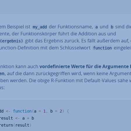
em Beispiel ist
der Funk­ti­ons­na­me,
und
sind di
my_add
a
b
te, der Funk­ti­ons­kör­per führt die Addition aus und
gibt das Ergebnis zurück. Es fällt außerdem auf,
(ergebnis)
unction-De­fi­ni­ti­on mit dem Schlüs­sel­wort
ein­ge­lei
function
unktion kann auch
vor­de­fi­nier­te Werte für die Argumente 
ten
, auf die dann zu­rück­ge­grif­fen wird, wenn keine Argumen
ben werden. Die obige R-Funktion mit Default-Values sähe 
us:
dd 
<-
function
(
a 
=
1
,
 b 
=
2
)
{
result 
<-
 a 
+
 b

return
(
result
)