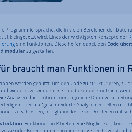
ine Pro­gram­mier­spra­che, die in vielen Bereichen der Da­ten­an
tistik ein­ge­setzt wird. Eines der wich­tigs­ten Konzepte der
R
ie­rung
sind Funk­tio­nen. Diese helfen dabei, den
Code über­
nd modular
zu gestalten.
ür braucht man Funk­tio­nen in 
tio­nen werden genutzt, um den Code zu struk­tu­rie­ren, zu or­
 und wie­der­zu­ver­wen­den. Sie sind besonders nützlich, wenn
e Analysen durch­füh­ren, um­fang­rei­che Da­ten­ver­ar­bei­tung
erledigen oder maß­ge­schnei­der­te Analysen erstellen möcht
tio­nen zu schreiben, bringt eine Reihe von Vorteilen mit sich
­trak­ti­on
: Funk­tio­nen in R bieten eine Mög­lich­keit, komple
zesse oder Be­rech­nun­gen in eine einzige, leicht ver­ständ­li­