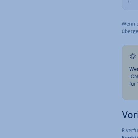
}
Wenn d
überge
Wen
ION
für 
Vor­
R verf
Funk­t