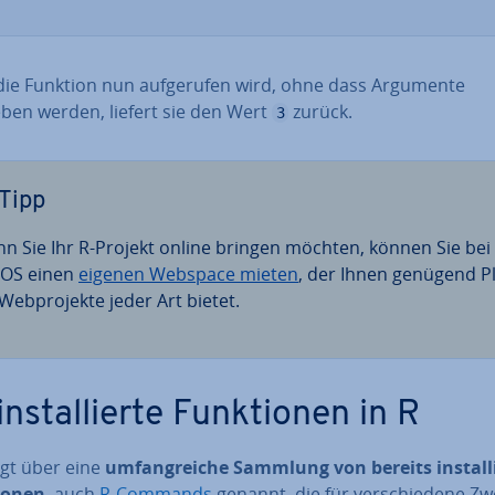
ie Funktion nun auf­ge­ru­fen wird, ohne dass Argumente
ben werden, liefert sie den Wert
zurück.
3
Tipp
n Sie Ihr R-Projekt online bringen möchten, können Sie bei
OS einen
eigenen Webspace mieten
, der Ihnen genügend Pl
Web­pro­jek­te jeder Art bietet.
in­stal­lier­te Funk­tio­nen in R
ügt über eine
um­fang­rei­che Sammlung von bereits in­stal­l
io­nen
, auch
R-Commands
genannt, die für ver­schie­de­ne Z