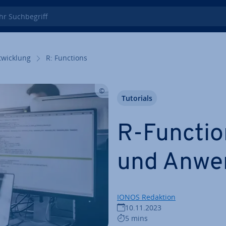
 Such­be­griff
wick­lung
R: Functions
Tutorials
R-Function
und Anwe
IONOS Redaktion
10.11.2023
5 mins