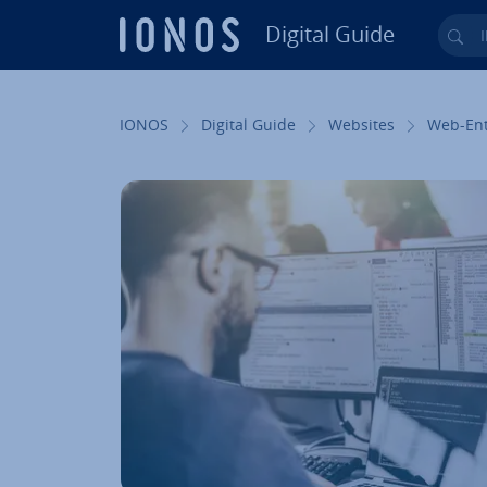
Digital Guide
Ihr
Zum Haupt­in­halt springen
IONOS
Digital Guide
Websites
Web-Ent­