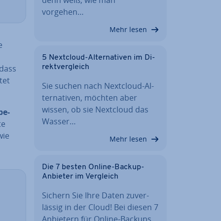
vorgehen…
Mehr lesen
e
5 Nextcloud-Al­ter­na­ti­ven im Di­
 dass
rekt­ver­gleich
­tet
Sie suchen nach Nextcloud-Al­
ter­na­ti­ven, möchten aber
wissen, ob sie Nextcloud das
be­
Wasser…
te
wie
Mehr lesen
Die 7 besten Online-Backup-
Anbieter im Vergleich
Sichern Sie Ihre Daten zu­ver­
läs­sig in der Cloud! Bei diesen 7
Anbietern für Online-Backups…