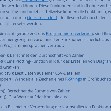
det werden können. Diese Funk­tio­nen sind in R ohne vorhe
i­ti­on verfüg- und nutzbar. Teilweise können die Funk­tio­nen, w
on, auch durch
Ope­ra­to­ren in R
– in diesem Fall durch den
tor
– ersetzt werden.
+
ie nicht gerade erst das
Pro­gram­mie­ren erlernen
, sind Ihn
der hier gezeigten vor­de­fi­nier­ten Funk­tio­nen si­cher­lich aus
n Pro­gram­mier­spra­chen vertraut:
an(): Berechnet den Durch­schnitt von Zahlen
ot(): Eine Plotting-Function in R für das Erstellen von Dia­gr
d Grafiken
ad.csv(): Liest Daten aus einer CSV-Datei ein
upper(): Wandelt alle Zeichen eines
R-Strings
in Groß­buch­st
m
m(): Berechnet die Summe von Zahlen
int(): Gibt Werte auf der Konsole aus
t ein Beispiel zur Ver­wen­dung der vor­in­stal­lier­ten Funktion