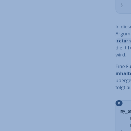
}
In dies
Argumen
return
die R-F
wird.
Eine F
inhal­
überge
folgt a
R
my_a
    
    