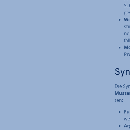
Sc
ge
Wi
st
ne
fäl­
Mo­
Pro
Syn
Die Syn
Muste
ten:
Fu
we
Ar