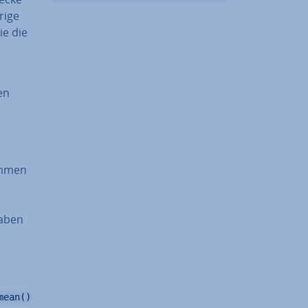
rige
ie die
en
am­men
a­ben
mean()