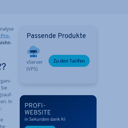
a­ly­se
-Pro­
Passende Produkte
sicht­
Zu den Tarifen
vServer
R?
(VPS)
ga­ni­
 Sie
s­auf­
en. In
:
xe
che