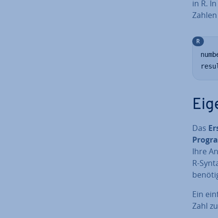
in R. I
Zahle
R
numb
resu
Eig
Das
Er
Pro­gr
Ihre An
R-Synt
benötig
Ein ein
Zahl zu