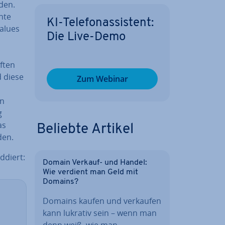
den.
nte
KI-Te­le­fon­as­sis­tent:
alues
Die Live-Demo
f­ten
 diese
Zum Webinar
on
g
as
Beliebte Artikel
den.
ddiert:
Domain Verkauf- und Handel:
Wie verdient man Geld mit
Domains?
Domains kaufen und verkaufen
kann lukrativ sein – wenn man
denn weiß, wie man