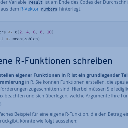
n der Variable
ist am Ende des Codes der Durch­schnit
result
n aus dem
R-Vektor
hin­ter­legt.
numbers
ers 
<-
 c
(
2
,
4
,
6
,
8
,
10
)
lt 
<-
 mean
(
zahlen
)
ene R-Funk­tio­nen schreiben
stellen eigener Funk­tio­nen in R ist ein grund­le­gen­der Tei
am­mie­rung
in R. Sie können Funk­tio­nen erstellen, die spezie
­for­de­run­gen zu­ge­schnit­ten sind. Hierbei müssen Sie ledigli
ax beachten und sich überlegen, welche Argumente Ihre Fu
t.
faches Beispiel für eine eigene R-Funktion, die den Betrag ei
­rück­gibt, könnte wie folgt aussehen: