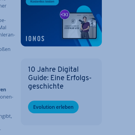
cher
be­
Mal
ler­an­
roßen
10 Jahre Digital
Guide: Eine Er­folgs­
ge­schich­te
ren
po­nen­
Evolution erleben
ngibt,
r