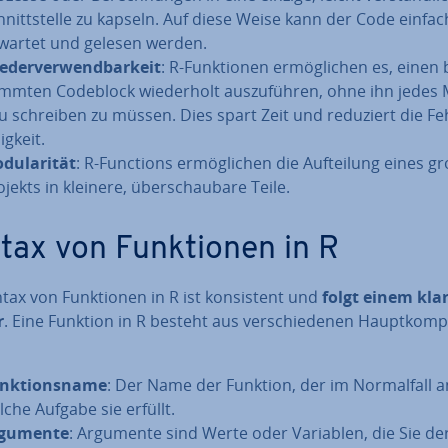
hnitt­stel­le zu kapseln. Auf diese Weise kann der Code einfa
wartet und gelesen werden.
e­der­ver­wend­bar­keit
: R-Funk­tio­nen er­mög­li­chen es, einen 
imm­ten Codeblock wie­der­holt aus­zu­füh­ren, ohne ihn jedes 
u schreiben zu müssen. Dies spart Zeit und reduziert die Feh­
lig­keit.
du­la­ri­tät
: R-Functions er­mög­li­chen die Auf­tei­lung eines g
jekts in kleinere, über­schau­ba­re Teile.
tax von Funk­tio­nen in R
tax von Funk­tio­nen in R ist kon­sis­tent und
folgt einem kla
r
. Eine Funktion in R besteht aus ver­schie­de­nen Haupt­kom­
nk­ti­ons­na­me
: Der Name der Funktion, der im Nor­mal­fall a
lche Aufgabe sie erfüllt.
gumente
: Argumente sind Werte oder Variablen, die Sie de