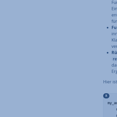
Fu
Ei
en
fü
Fu
in
Kl
ver
Rü
re
da
Er
Hier is
R
my_a
    
    