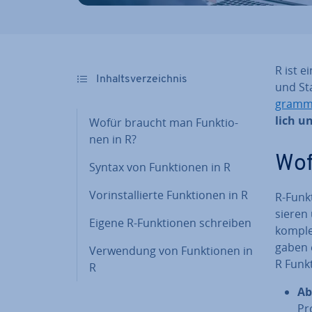
R ist e
In­halts­ver­zeich­nis
und Sta
gram­m
lich u
Wofür braucht man Funk­tio­
nen in R?
Wof
Syntax von Funk­tio­nen in R
Vor­in­stal­lier­te Funk­tio­nen in R
R-Funk­
sie­ren
Eigene R-Funk­tio­nen schreiben
komplex
ga­ben 
Ver­wen­dung von Funk­tio­nen in
R Funk­
R
Abs
Pro