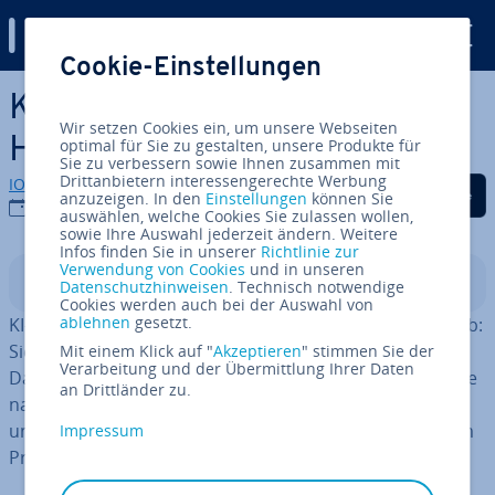
Digital Guide
Cookie-Einstellungen
Zum Haupt­in­halt springen
KI-As­sis­ten­ten: Die smarten
Wir setzen Cookies ein, um unsere Webseiten
Helfer im Überblick
optimal für Sie zu gestalten, unsere Produkte für
Sie zu verbessern sowie Ihnen zusammen mit
Drittanbietern interessengerechte Werbung
IONOS Redaktion
Auf Facebook teilen
Auf Twitter teilen
Auf LinkedIn tei
anzuzeigen. In den
Einstellungen
können Sie
30.07.2026
auswählen, welche Cookies Sie zulassen wollen,
sowie Ihre Auswahl jederzeit ändern. Weitere
Infos finden Sie in unserer
Richtlinie zur
Verwendung von Cookies
und in unseren
In­halts­ver­zeich­nis
Datenschutzhinweisen
. Technisch notwendige
Cookies werden auch bei der Auswahl von
ablehnen
gesetzt.
KI-As­sis­ten­ten sind viel­sei­ti­ge Helfer im Alltag und im Job:
Sie be­ant­wor­ten Fragen, erstellen Inhalte, ana­ly­sie­ren
Mit einem Klick auf "
Akzeptieren
" stimmen Sie der
Verarbeitung und der Übermittlung Ihrer Daten
Daten und au­to­ma­ti­sie­ren wie­der­keh­ren­de Aufgaben. Je
an Drittländer zu.
nach Tool un­ter­stüt­zen sie zum Beispiel beim Telefon-
und E-Mail-Ma­nage­ment, beim Design von Visuals, beim
Impressum
Pro­gram­mie­ren oder bei SEO und Social Media.