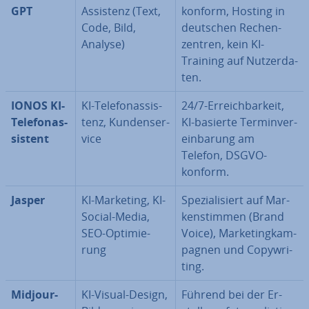
GPT
Assistenz (Text,
konform, Hosting in
Code, Bild,
deutschen Re­chen­
Analyse)
zen­tren, kein KI-
Training auf Nut­zer­da­
ten.
IONOS KI-
KI-Te­le­fon­as­sis­
24/7-Er­reich­bar­keit,
Te­le­fon­as­
tenz, Kun­den­ser­
KI-basierte Ter­min­ver­
sis­tent
vice
ein­ba­rung am
Telefon, DSGVO-
konform.
Jasper
KI-Marketing, KI-
Spe­zia­li­siert auf Mar­
Social-Media,
ken­stim­men (Brand
SEO-Op­ti­mie­
Voice), Mar­ke­ting­kam­
rung
pa­gnen und Co­py­wri­
ting.
Mid­jour­
KI-Visual-Design,
Führend bei der Er­