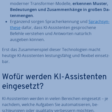
moderner Trans­for­mer-Modelle,
erkennen Muster,
Be­deu­tun­gen und Zu­sam­men­hän­ge in großen Da­
ten­men­gen
.
Ergänzend sorgen Sprach­er­ken­nung und
Sprach­syn­
the­se
dafür, dass KI-As­sis­ten­ten ge­spro­che­ne
Befehle verstehen und Antworten natürlich
ausgeben können.
Erst das Zu­sam­men­spiel dieser Tech­no­lo­gien macht
heutige KI-As­sis­ten­ten leis­tungs­fä­hig und flexibel ein­setz­
bar.
Wofür werden KI-As­sis­ten­ten
ein­ge­setzt?
KI-As­sis­ten­ten werden in vielen Bereichen ein­ge­setzt – je
nachdem, welche Aufgaben Sie au­to­ma­ti­sie­ren, be­
schleu­ni­gen oder qua­li­ta­tiv ver­bes­sern möchten.