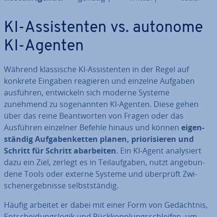
KI-As­sis­ten­ten vs. autonome
KI-Agenten
Während klas­si­sche KI-As­sis­ten­ten in der Regel auf
konkrete Eingaben reagieren und einzelne Aufgaben
ausführen, ent­wi­ckeln sich moderne Systeme
zunehmend zu so­ge­nann­ten KI-Agenten. Diese gehen
über das reine Be­ant­wor­ten von Fragen oder das
Ausführen einzelner Befehle hinaus und können
ei­gen­
stän­dig Auf­ga­ben­ket­ten planen, prio­ri­sie­ren und
Schritt für Schritt ab­ar­bei­ten
. Ein KI-Agent ana­ly­siert
dazu ein Ziel, zerlegt es in Teil­auf­ga­ben, nutzt an­ge­bun­
de­ne Tools oder externe Systeme und überprüft Zwi­
schen­er­geb­nis­se selbst­stän­dig.
Häufig arbeitet er dabei mit einer Form von Ge­dächt­nis,
Ent­schei­dungs­lo­gik und Rück­kopp­lungs­schlei­fen, um