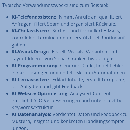
Typische Ver­wen­dungs­zwe­cke sind zum Beispiel:
KI-Te­le­fon­as­sis­tenz:
Nimmt Anrufe an, qua­li­fi­ziert
Anfragen, filtert Spam und or­ga­ni­siert Rückrufe.
KI-Chef­as­sis­tenz:
Sortiert und for­mu­liert E-Mails,
ko­or­di­niert Termine und un­ter­stützt bei Rou­ti­ne­auf­
ga­ben.
KI-Visual-Design:
Erstellt Visuals, Varianten und
Layout-Ideen – von Social-Grafiken bis zu Logos.
KI-Pro­gram­mie­rung:
Generiert Code, findet Fehler,
erklärt Lösungen und erstellt Skripte/Au­to­ma­tio­nen.
KI-Lern­as­sis­tenz:
Erklärt Inhalte, erstellt Lernpläne,
übt Aufgaben und gibt Feedback.
KI-Website-Op­ti­mie­rung:
Ana­ly­siert Content,
empfiehlt SEO-Ver­bes­se­run­gen und un­ter­stützt bei
Keywords/Struktur.
KI-Da­ten­ana­ly­se:
Ver­dich­tet Daten und Feedback zu
Mustern, Insights und konkreten Hand­lungs­emp­feh­
lun­gen.