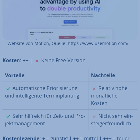
Website von Motion; Quelle: https://www.usemotion.com/
✗
Kosten:
++ |
Keine Free-Version
Vorteile
Nachteile
✓
✗
Au­to­ma­ti­sche Prio­ri­sie­rung
Relativ hohe
und in­tel­li­gen­te Ter­min­pla­nung
mo­nat­li­che
Kosten
✓
✗
Sehr hilfreich für Zeit- und Pro­
Nicht sehr ein­
jekt­ma­nage­ment
steig­er­freund­lich
Kos­ten­le­gen­de:
+ = günstig | ++ = mittel | +++ = teuer