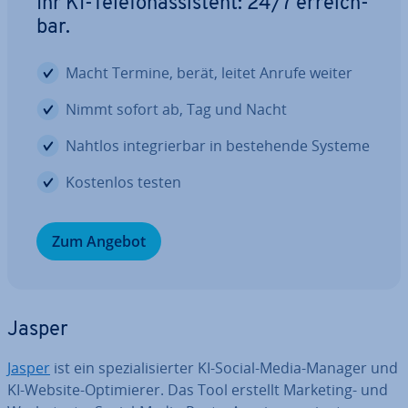
Ihr KI-Te­le­fon­as­sis­tent: 24/7 er­reich­
bar.
Macht Termine, berät, leitet Anrufe weiter
Nimmt sofort ab, Tag und Nacht
Nahtlos in­te­grier­bar in be­stehen­de Systeme
Kostenlos testen
Zum Angebot
Jasper
Jasper
ist ein spe­zia­li­sier­ter KI-Social-Media-Manager und
KI-Website-Op­ti­mie­rer. Das Tool erstellt Marketing- und