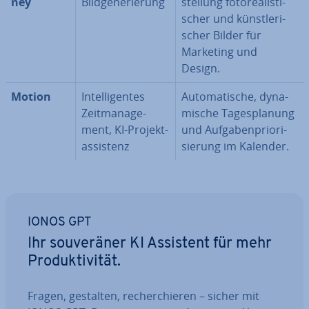
ney
Bild­ge­ne­rie­rung
stel­lung fo­to­rea­lis­ti­
scher und künst­le­ri­
scher Bilder für
Marketing und
Design.
Motion
In­tel­li­gen­tes
Au­to­ma­ti­sche, dy­na­
Zeit­ma­nage­
mi­sche Ta­ges­pla­nung
ment, KI-Pro­jekt­
und Auf­ga­ben­prio­ri­
as­sis­tenz
sie­rung im Kalender.
IONOS GPT
Ihr sou­ve­rä­ner KI Assistent für mehr
Pro­duk­ti­vi­tät.
Fragen, gestalten, re­cher­chie­ren – sicher mit