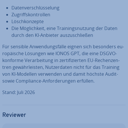
Da­ten­ver­schlüs­se­lung
Zu­griffs­kon­trol­len
Lösch­kon­zep­te
Die Mög­lich­keit, eine Trai­nings­nut­zung der Daten
durch den KI-Anbieter aus­zu­schlie­ßen
Für sensible An­wen­dungs­fäl­le eignen sich besonders eu­
ro­päi­sche Lösungen wie IONOS GPT, die eine DSGVO-
konforme Ver­ar­bei­tung in zer­ti­fi­zier­ten EU-Re­chen­zen­
tren ge­währ­leis­ten, Nut­zer­da­ten nicht für das Training
von KI-Modellen verwenden und damit höchste Audit-
sowie Com­pli­ance-An­for­de­run­gen erfüllen.
Stand: Juli 2026
Reviewer