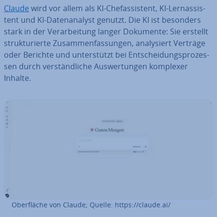
Claude
wird vor allem als KI-Chef­as­sis­tent, KI-Lern­as­sis­
tent und KI-Da­ten­ana­lyst genutzt. Die KI ist besonders
stark in der Ver­ar­bei­tung langer Dokumente: Sie erstellt
struk­tu­rier­te Zu­sam­men­fas­sun­gen, ana­ly­siert Verträge
oder Berichte und un­ter­stützt bei Ent­schei­dungs­pro­zes­
sen durch ver­ständ­li­che Aus­wer­tun­gen komplexer
Inhalte.
Ober­flä­che von Claude; Quelle: https://claude.ai/