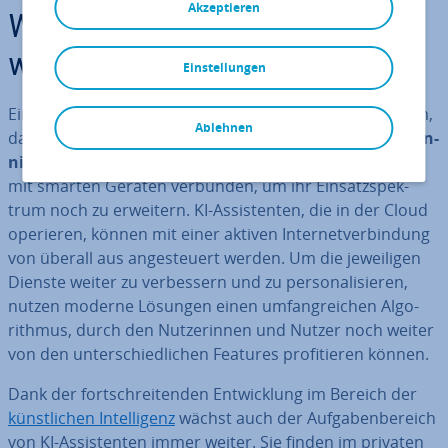
Akzeptieren
Was ist ein KI-Assistent und
was kann er?
Einstellungen
Ein KI-Assistent (englisch: AI Assistant) ist ein Programm,
Ablehnen
das
Befehle auf Basis von Sprache oder Text ent­ge­gen­
nimmt und ausführt
. Viele gängige Optionen werden
mit smarten Geräten verbunden, um ihr Ein­satz­spek­
trum noch zu erweitern. KI-As­sis­ten­ten, die in der Cloud
operieren, können mit einer aktiven In­ter­net­ver­bin­dung
von überall aus an­ge­steu­ert werden. Um die je­wei­li­gen
Dienste weiter zu ver­bes­sern und zu per­so­na­li­sie­ren,
nutzen moderne Lösungen einen um­fang­rei­chen Al­go­
rith­mus, durch den Nut­ze­rin­nen und Nutzer noch weiter
von den un­ter­schied­li­chen Features pro­fi­tie­ren können.
Dank der fort­schrei­ten­den Ent­wick­lung im Bereich der
künst­li­chen In­tel­li­genz
wächst auch der Auf­ga­ben­be­reich
von KI-As­sis­ten­ten immer weiter. Sie finden im privaten