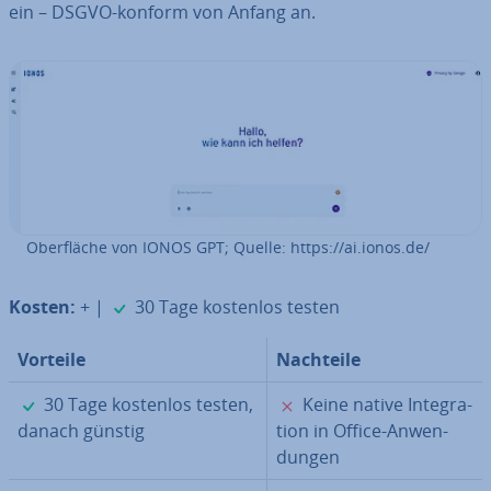
ein – DSGVO-konform von Anfang an.
Ober­flä­che von IONOS GPT; Quelle: https://ai.ionos.de/
✓
Kosten:
+ |
30 Tage kostenlos testen
Vorteile
Nachteile
✓
✗
30 Tage kostenlos testen,
Keine native In­te­gra­
danach günstig
ti­on in Office-An­wen­
dun­gen