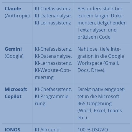
Claude
KI-Chef­as­sis­tenz,
Besonders stark bei
(Anthropic)
KI-Da­ten­ana­ly­se,
extrem langen Do­ku­
KI-Lern­as­sis­tenz
men­ten, tief­ge­hen­den
Text­ana­ly­sen und
präzisem Code.
Gemini
KI-Chef­as­sis­tenz,
Nahtlose, tiefe In­te­
(Google)
KI-Da­ten­ana­ly­se,
gra­ti­on in die Google
KI-Lern­as­sis­tenz,
Workspace (Gmail,
KI-Website-Op­ti­
Docs, Drive).
mie­rung
Microsoft
KI-Chef­as­sis­tenz,
Direkt nativ ein­ge­bet­
Copilot
KI-Pro­gram­mie­
tet in die Microsoft
rung
365-Umgebung
(Word, Excel, Teams
etc.).
IONOS
KI-Allround-
100 % DSGVO-