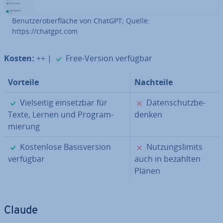
Be­nut­zer­ober­flä­che von ChatGPT; Quelle:
https://chatgpt.com
✓
Kosten:
++ |
Free-Version verfügbar
Vorteile
Nachteile
✓
✗
Viel­sei­tig ein­setz­bar für
Da­ten­schutz­be­
Texte, Lernen und Pro­gram­
den­ken
mie­rung
✓
✗
Kos­ten­lo­se Ba­sis­ver­si­on
Nut­zungs­li­mits
verfügbar
auch in bezahlten
Plänen
Claude