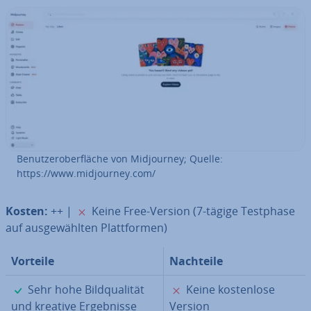
Be­nut­zer­ober­flä­che von Mid­jour­ney; Quelle:
https://www.mid­jour­ney.com/
✗
Kosten:
++ |
Keine Free-Version (7-tägige Testphase
auf aus­ge­wähl­ten Platt­for­men)
Vorteile
Nachteile
✓
✗
Sehr hohe Bild­qua­li­tät
Keine kos­ten­lo­se
und kreative Er­geb­nis­se
Version