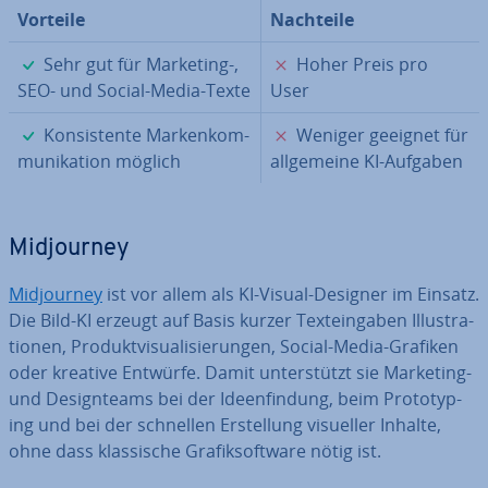
Vorteile
Nachteile
✓
✗
Sehr gut für Marketing-,
Hoher Preis pro
SEO- und Social-Media-Texte
User
✓
✗
Kon­sis­ten­te Mar­ken­kom­
Weniger geeignet für
mu­ni­ka­ti­on möglich
all­ge­mei­ne KI-Aufgaben
Mid­jour­ney
Mid­jour­ney
ist vor allem als KI-Visual-Designer im Einsatz.
Die Bild-KI erzeugt auf Basis kurzer Text­ein­ga­ben Il­lus­tra­
tio­nen, Pro­dukt­vi­sua­li­sie­run­gen, Social-Media-Grafiken
oder kreative Entwürfe. Damit un­ter­stützt sie Marketing-
und De­sign­teams bei der Ideen­fin­dung, beim Pro­to­ty­p­
ing und bei der schnellen Er­stel­lung visueller Inhalte,
ohne dass klas­si­sche Gra­fik­soft­ware nötig ist.