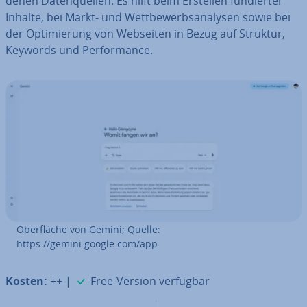
de­nen Da­ten­quel­len. Es hilft beim Erstellen fun­dier­ter
Inhalte, bei Markt- und Wett­be­werbs­ana­ly­sen sowie bei
der Op­ti­mie­rung von Webseiten in Bezug auf Struktur,
Keywords und Per­for­mance.
Ober­flä­che von Gemini; Quelle:
https://gemini.google.com/app
✓
Kosten:
++ |
Free-Version verfügbar