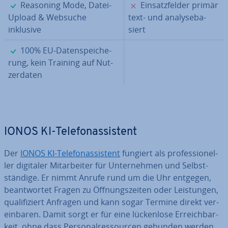
✓
✗
Reasoning Mode, Datei-
Ein­satz­fel­der primär
Upload & Websuche
text- und ana­ly­se­ba­
inklusive
siert
✓
100% EU-Da­ten­spei­che­
rung, kein Training auf Nut­
zer­da­ten
IONOS KI-Te­le­fon­as­sis­tent
Der
IONOS KI-Te­le­fon­as­sis­tent
fungiert als pro­fes­sio­nel­
ler digitaler Mit­ar­bei­ter für Un­ter­neh­men und Selbst­
stän­di­ge. Er nimmt Anrufe rund um die Uhr entgegen,
be­ant­wor­tet Fragen zu Öff­nungs­zei­ten oder Leis­tun­gen,
qua­li­fi­ziert Anfragen und kann sogar Termine direkt ver­
ein­ba­ren. Damit sorgt er für eine lü­cken­lo­se Er­reich­bar­
keit, ohne dass Per­so­nal­res­sour­cen gebunden werden