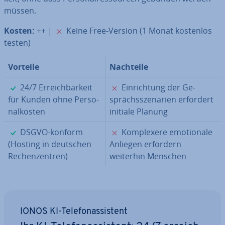
müssen.
✗
Kosten:
++ |
Keine Free-Version (1 Monat kostenlos
testen)
Vorteile
Nachteile
✓
✗
24/7 Er­reich­bar­keit
Ein­rich­tung der Ge­
für Kunden ohne Per­so­
sprächs­sze­na­ri­en erfordert
nal­kos­ten
initiale Planung
✓
✗
DSGVO-konform
Kom­ple­xe­re emo­tio­na­le
(Hosting in deutschen
Anliegen erfordern
Re­chen­zen­tren)
weiterhin Menschen
IONOS KI-Te­le­fon­as­sis­tent