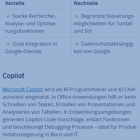
Vorteile
Nachteile
✓
✗
Starke Recherche-,
Begrenzte Steue­rungs­
Analyse- und Op­ti­mie­
mög­lich­kei­ten für Tonfall
rungs­funk­tio­nen
und Stil
✓
✗
Gute In­te­gra­ti­on in
Da­ten­schutz­ab­hän­gig­
Google-Dienste
keit von Google
Copilot
Microsoft Copilot
wird als KI-Pro­gram­mie­rer und KI-Chef­
as­sis­tent ein­ge­setzt. In Office-An­wen­dun­gen hilft er beim
Schreiben von Texten, Erstellen von Prä­sen­ta­tio­nen und
Ana­ly­sie­ren von Tabellen. In Ent­wick­lungs­um­ge­bun­gen
generiert Copilot Code-Vor­schlä­ge, erklärt Funk­tio­nen
und be­schleu­nigt Debugging-Prozesse – ideal für Pro­duk­
ti­vi­täts­stei­ge­rung in Büro und IT.