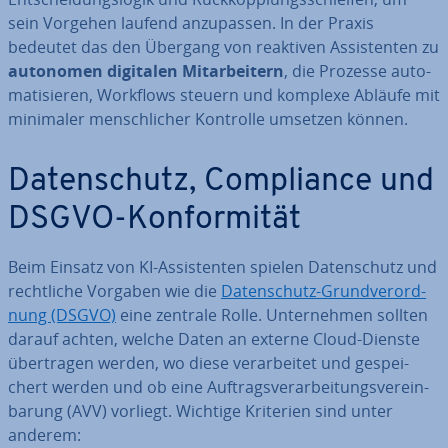
sein Vorgehen laufend an­zu­pas­sen. In der Praxis
bedeutet das den Übergang von reaktiven As­sis­ten­ten zu
autonomen digitalen Mit­ar­bei­tern
, die Prozesse au­to­
ma­ti­sie­ren, Workflows steuern und komplexe Abläufe mit
minimaler mensch­li­cher Kontrolle umsetzen können.
Da­ten­schutz, Com­pli­ance und
DSGVO-Kon­for­mi­tät
Beim Einsatz von KI-As­sis­ten­ten spielen Da­ten­schutz und
recht­li­che Vorgaben wie die
Da­ten­schutz-Grund­ver­ord­
nung (DSGVO)
eine zentrale Rolle. Un­ter­neh­men sollten
darauf achten, welche Daten an externe Cloud-Dienste
über­tra­gen werden, wo diese ver­ar­bei­tet und ge­spei­
chert werden und ob eine Auf­trags­ver­ar­bei­tungs­ver­ein­
ba­rung (AVV) vorliegt. Wichtige Kriterien sind unter
anderem: