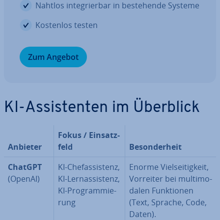
Nahtlos in­te­grier­bar in be­stehen­de Systeme
Kostenlos testen
Zum Angebot
KI-As­sis­ten­ten im Überblick
Fokus / Ein­satz­
Anbieter
feld
Be­son­der­heit
ChatGPT
KI-Chef­as­sis­tenz,
Enorme Viel­sei­tig­keit,
(OpenAI)
KI-Lern­as­sis­tenz,
Vorreiter bei mul­ti­mo­
KI-Pro­gram­mie­
da­len Funk­tio­nen
rung
(Text, Sprache, Code,
Daten).