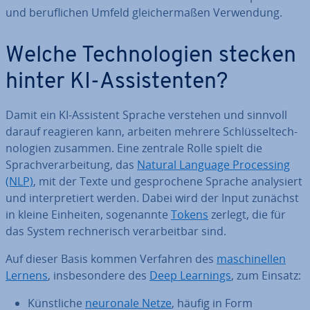
und be­ruf­li­chen Umfeld glei­cher­ma­ßen Ver­wen­dung.
Welche Tech­no­lo­gien stecken
hinter KI-As­sis­ten­ten?
Damit ein KI-Assistent Sprache verstehen und sinnvoll
darauf reagieren kann, arbeiten mehrere Schlüs­sel­tech­
no­lo­gien zusammen. Eine zentrale Rolle spielt die
Sprach­ver­ar­bei­tung, das
Natural Language Pro­ces­sing
(NLP)
, mit der Texte und ge­spro­che­ne Sprache ana­ly­siert
und in­ter­pre­tiert werden. Dabei wird der Input zunächst
in kleine Einheiten, so­ge­nann­te
Tokens
zerlegt, die für
das System rech­ne­risch ver­ar­beit­bar sind.
Auf dieser Basis kommen Verfahren des
ma­schi­nel­len
Lernens
, ins­be­son­de­re des
Deep Learnings
, zum Einsatz:
Künst­li­che
neuronale Netze
, häufig in Form