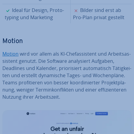
✓
✗
Ideal für Design, Pro­to­
Bilder sind erst ab
ty­p­ing und Marketing
Pro-Plan privat gestellt
Motion
Motion
wird vor allem als KI-Chef­as­sis­tent und Ar­beits­as­
sis­tent genutzt. Die Software ana­ly­siert Aufgaben,
Deadlines und Kalender, prio­ri­siert au­to­ma­tisch Tä­tig­kei­
ten und erstellt dy­na­mi­sche Tages- und Wo­chen­plä­ne.
Teams pro­fi­tie­ren von besser ko­or­di­nier­ter Pro­jekt­pla­
nung, weniger Ter­min­kon­flik­ten und einer ef­fi­zi­en­te­ren
Nutzung ihrer Ar­beits­zeit.