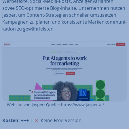
Wer­be­tex­te, Social-Media-Posts, An­zei­gen­va­ri­an­ten
sowie SEO-op­ti­mier­te Blog-Inhalte. Un­ter­neh­men nutzen
Jasper, um Content-Stra­te­gien schneller um­zu­set­zen,
Kampagnen zu planen und kon­sis­ten­te Mar­ken­kom­mu­ni­
ka­ti­on zu ge­währ­leis­ten.
Website von Jasper; Quelle: https://www.jasper.ai/
✗
Kosten:
+++ |
Keine Free-Version