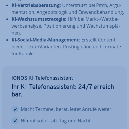
KI-Ver­triebs­be­ra­tung:
Un­ter­stützt bei Pitch, Ar­gu­
men­ta­ti­on, An­ge­bots­lo­gik und Ein­wand­be­hand­lung.
KI-Wachs­tums­stra­te­gie:
Hilft bei Markt-/Wett­be­
werbs­ana­ly­se, Po­si­tio­nie­rung und Wachs­tums­plä­
nen.
KI-Social-Media-Ma­nage­ment:
Erstellt Content-
Ideen, Texte/Varianten, Pos­ting­plä­ne und Formate
für Kanäle.
IONOS KI-Te­le­fon­as­sis­tent
Ihr KI-Te­le­fon­as­sis­tent: 24/7 er­reich­
bar.
Macht Termine, berät, leitet Anrufe weiter
Nimmt sofort ab, Tag und Nacht