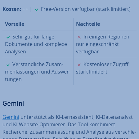
✓
Kosten:
++ |
Free-Version verfügbar (stark limitiert)
Vorteile
Nachteile
✓
✗
Sehr gut für lange
In einigen Regionen
Dokumente und komplexe
nur ein­ge­schränkt
Analysen
verfügbar
✓
✗
Ver­ständ­li­che Zu­sam­
Kos­ten­lo­ser Zugriff
men­fas­sun­gen und Aus­wer­
stark limitiert
tun­gen
Gemini
Gemini
un­ter­stützt als KI-Lern­as­sis­tent, KI-Da­ten­ana­lyst
und KI-Website-Op­ti­mie­rer. Das Tool kom­bi­niert
Recherche, Zu­sam­men­fas­sung und Analyse aus ver­schie­