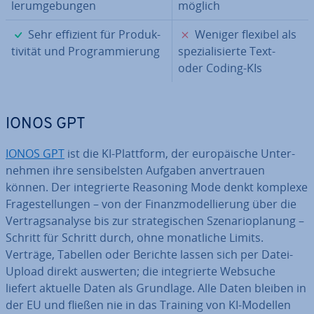
ler­um­ge­bun­gen
möglich
✓
✗
Sehr effizient für Pro­duk­
Weniger flexibel als
ti­vi­tät und Pro­gram­mie­rung
spe­zia­li­sier­te Text-
oder Coding-KIs
IONOS GPT
IONOS GPT
ist die KI-Plattform, der eu­ro­päi­sche Un­ter­
neh­men ihre sen­si­bels­ten Aufgaben an­ver­trau­en
können. Der in­te­grier­te Reasoning Mode denkt komplexe
Fra­ge­stel­lun­gen – von der Fi­nanz­mo­del­lie­rung über die
Ver­trags­ana­ly­se bis zur stra­te­gi­schen Sze­na­rio­pla­nung –
Schritt für Schritt durch, ohne mo­nat­li­che Limits.
Verträge, Tabellen oder Berichte lassen sich per Datei-
Upload direkt auswerten; die in­te­grier­te Websuche
liefert aktuelle Daten als Grundlage. Alle Daten bleiben in
der EU und fließen nie in das Training von KI-Modellen