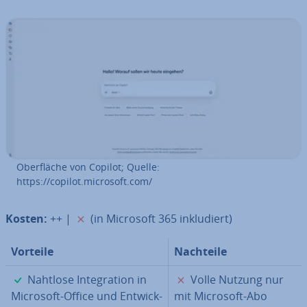
Ober­flä­che von Copilot; Quelle:
https://copilot.microsoft.com/
✗
Kosten:
++ |
(in Microsoft 365 in­klu­diert)
Vorteile
Nachteile
✓
✗
Nahtlose In­te­gra­ti­on in
Volle Nutzung nur
Microsoft-Office und Ent­wick­
mit Microsoft-Abo