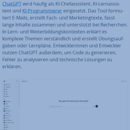
ChatGPT
wird häufig als KI-Chef­as­sis­tent, KI-Lern­as­sis­
tent und
KI-Pro­gram­mie­rer
ein­ge­setzt. Das Tool for­mu­
liert E-Mails, erstellt Fach- und Mar­ke­ting­tex­te, fasst
lange Inhalte zusammen und un­ter­stützt bei Re­cher­chen.
In Lern- und Wei­ter­bil­dungs­kon­tex­ten erklärt es
komplexe Themen ver­ständ­lich und erstellt Übungs­auf­
ga­ben oder Lernpläne. Ent­wick­le­rin­nen und Ent­wick­ler
nutzen ChatGPT außerdem, um Code zu ge­ne­rie­ren,
Fehler zu ana­ly­sie­ren und tech­ni­sche Lösungen zu
erklären.