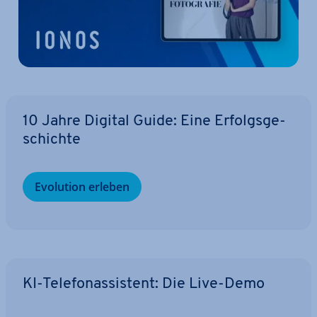
10 Jahre Digital Guide: Eine Er­folgs­ge­
schich­te
Evolution erleben
KI-Te­le­fon­as­sis­tent: Die Live-Demo