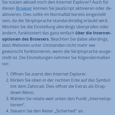
Sie nutzen aktuell noch den Internet Explorer? Auch für
diesen
Browser
können Sie Ja­va­Script ak­ti­vie­ren oder de­
ak­ti­vie­ren. Dies sollte im Nor­mal­fall bereits ein­ge­stellt
sein, da die Skript­spra­che stan­dard­mä­ßig erlaubt wird.
Möchten Sie die Ein­stel­lung al­ler­dings über­prü­fen oder
ändern, funk­tio­niert das ganz einfach
über die In­ter­net­
op­tio­nen des Browsers
. Beachten Sie dabei al­ler­dings,
dass Websites unter Umständen nicht mehr wie
gewünscht funk­tio­nie­ren, wenn die Skript­spra­che aus­ge­
stellt ist. Die Ein­stel­lun­gen nehmen Sie fol­gen­der­ma­ßen
vor:
Öffnen Sie zuerst den Internet Explorer.
Klicken Sie oben in der rechten Ecke auf das Symbol
mit dem Zahnrad. Dies öffnet die Extras als Drop-
down-Menü.
Wählen Sie relativ weit unten den Punkt „In­ter­net­op­
tio­nen“.
Steuern Sie den Reiter „Si­cher­heit“ an.