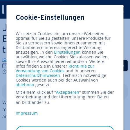
Digital Guide
Cookie-Einstellungen
Zum Haupt­in­halt springen
Ja­va­Script im Internet
Wir setzen Cookies ein, um unsere Webseiten
Explorer ak­ti­vie­ren: So funk­
optimal für Sie zu gestalten, unsere Produkte für
Sie zu verbessern sowie Ihnen zusammen mit
Drittanbietern interessengerechte Werbung
tio­niert es
anzuzeigen. In den
Einstellungen
können Sie
auswählen, welche Cookies Sie zulassen wollen,
IONOS Redaktion
sowie Ihre Auswahl jederzeit ändern. Weitere
Auf Facebook teilen
Auf Twitter teilen
Auf LinkedIn tei
06.12.2023
Infos finden Sie in unserer
Richtlinie zur
Verwendung von Cookies
und in unseren
3 mins
Datenschutzhinweisen
. Technisch notwendige
Cookies werden auch bei der Auswahl von
ablehnen
gesetzt.
In­halts­ver­zeich­nis
Mit einem Klick auf "
Akzeptieren
" stimmen Sie der
Verarbeitung und der Übermittlung Ihrer Daten
Wenn Sie Ja­va­Script für den Internet Explorer ak­ti­vie­ren
an Drittländer zu.
möchten, rufen Sie dafür die In­ter­net­op­tio­nen auf und
Impressum
ändern die ent­spre­chen­den Si­cher­heits­ein­stel­lun­gen.