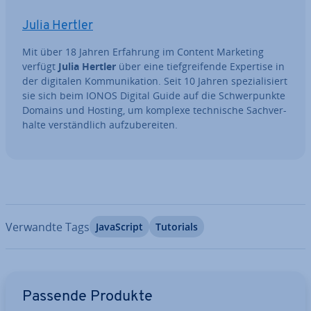
Julia Hertler
Mit über 18 Jahren Erfahrung im Content Marketing
verfügt
Julia Hertler
über eine tief­grei­fen­de Expertise in
der digitalen Kom­mu­ni­ka­ti­on. Seit 10 Jahren spe­zia­li­siert
sie sich beim IONOS Digital Guide auf die Schwer­punk­te
Domains und Hosting, um komplexe tech­ni­sche Sach­ver­
hal­te ver­ständ­lich auf­zu­be­rei­ten.
Verwandte Tags
Ja­va­Script
Tutorials
Zum Hauptmenü
Passende Produkte