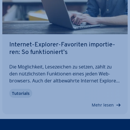
Internet-Explorer-Favoriten im­por­tie­
ren: So funk­tio­niert’s
Die Mög­lich­keit, Le­se­zei­chen zu setzen, zählt zu
den nütz­lichs­ten Funk­tio­nen eines jeden Web­
brow­sers. Auch der alt­be­währ­te Internet Explorer
aus dem Hause Microsoft er­mög­licht das Anlegen
Tutorials
einer eigenen Link-Sammlung, die sich darüber
hinaus jederzeit durch externe Einträge…
Mehr lesen