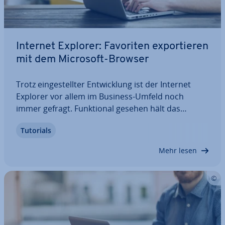
Internet Explorer: Favoriten ex­por­tie­ren
mit dem Microsoft-Browser
Trotz ein­ge­stell­ter Ent­wick­lung ist der Internet
Explorer vor allem im Business-Umfeld noch
immer gefragt. Funk­tio­nal gesehen hält das
Urgestein auch zwei­fels­oh­ne mit modernen
Tutorials
Browsern mit – z. B. in Bezug auf das Managment
und die Sicherung von Le­se­zei­chen. Dieser
Mehr lesen
Ratgeber…