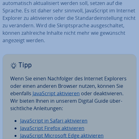
au­to­ma­tisch ak­tua­li­siert werden soll, setzen auf die
Sprache. Es ist daher sehr sinnvoll, Ja­va­Script im Internet
Explorer zu ak­ti­vie­ren oder die Stan­dard­ein­stel­lung nicht
zu verändern. Wird die Skript­spra­che aus­ge­schal­tet,
können zahl­rei­che Inhalte nicht mehr wie gewünscht
angezeigt werden.
Tipp
Wenn Sie einen Nach­fol­ger des Internet Explorers
oder einen anderen Browser nutzen, können Sie
ebenfalls
Ja­va­Script ak­ti­vie­ren
oder de­ak­ti­vie­ren.
Wir bieten Ihnen in unserem Digital Guide über­
sicht­li­che An­lei­tun­gen:
Ja­va­Script in Safari ak­ti­vie­ren
Ja­va­Script Firefox ak­ti­vie­ren
Ja­va­Script Microsoft Edge ak­ti­vie­ren