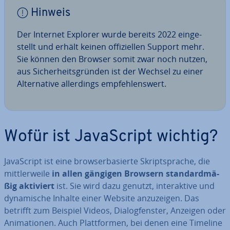
Hinweis
Der Internet Explorer wurde bereits 2022 ein­ge­
stellt und erhält keinen of­fi­zi­el­len Support mehr.
Sie können den Browser somit zwar noch nutzen,
aus Si­cher­heits­grün­den ist der Wechsel zu einer
Al­ter­na­ti­ve al­ler­dings emp­feh­lens­wert.
Wofür ist Ja­va­Script wichtig?
Ja­va­Script ist eine brow­ser­ba­sier­te Skript­spra­che, die
mitt­ler­wei­le
in allen gängigen Browsern stan­dard­mä­
ßig aktiviert
ist. Sie wird dazu genutzt, in­ter­ak­ti­ve und
dy­na­mi­sche Inhalte einer Website an­zu­zei­gen. Das
betrifft zum Beispiel Videos, Dia­log­fens­ter, Anzeigen oder
Ani­ma­tio­nen. Auch Platt­for­men, bei denen eine Timeline