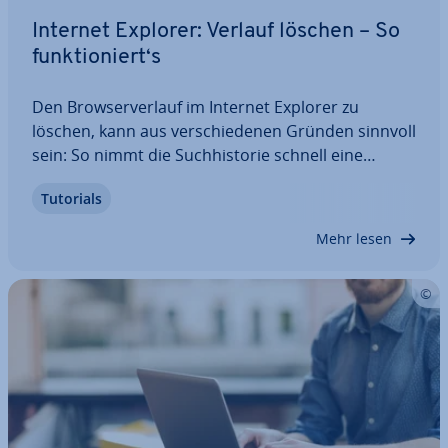
Internet Explorer: Verlauf löschen – So
funk­tio­niert‘s
Den Brow­ser­ver­lauf im Internet Explorer zu
löschen, kann aus ver­schie­de­nen Gründen sinnvoll
sein: So nimmt die Such­his­to­rie schnell eine
Menge Spei­cher­platz ein, der durch die Löschung
Tutorials
wieder frei wird. Zudem bleiben die eigenen Web­
ak­ti­vi­tä­ten vor fremden Blicken sicher. In…
Mehr lesen