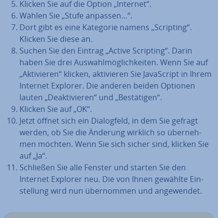
Klicken Sie auf die Option „Internet“.
Wählen Sie „Stufe anpassen…“.
Dort gibt es eine Kategorie namens „Scripting“.
Klicken Sie diese an.
Suchen Sie den Eintrag „Active Scripting“. Darin
haben Sie drei Aus­wahl­mög­lich­kei­ten. Wenn Sie auf
„Ak­ti­vie­ren“ klicken, ak­ti­vie­ren Sie Ja­va­Script in Ihrem
Internet Explorer. Die anderen beiden Optionen
lauten „De­ak­ti­vie­ren“ und „Be­stä­ti­gen“.
Klicken Sie auf „OK“.
Jetzt öffnet sich ein Dia­log­feld, in dem Sie gefragt
werden, ob Sie die Änderung wirklich so über­neh­
men möchten. Wenn Sie sich sicher sind, klicken Sie
auf „Ja“.
Schließen Sie alle Fenster und starten Sie den
Internet Explorer neu. Die von Ihnen gewählte Ein­
stel­lung wird nun über­nom­men und an­ge­wen­det.