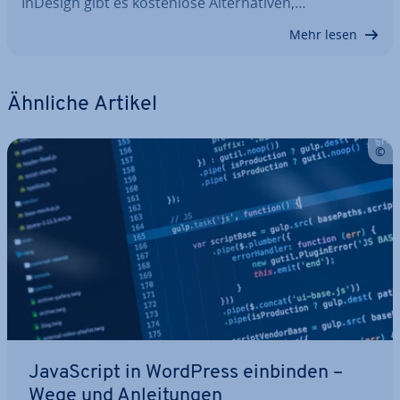
InDesign gibt es kos­ten­lo­se Al­ter­na­ti­ven,…
Mehr lesen
Ähnliche Artikel
Ja­va­Script in WordPress einbinden –
Wege und An­lei­tun­gen