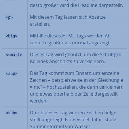
desto größer wird die Headline dar­ge­stellt.
Mit diesem Tag lassen sich Absätze
<p>
erstellen.
Mithilfe dieses HTML-Tags werden Ab­
<big>
schnit­te größer als normal angezeigt.
Dieses Tag wird genutzt, um die Schrift­grö­
<small>
ße eines Ab­schnitts zu ver­klei­nern.
Das Tag kommt zum Einsatz, um einzelne
<sup>
Zeichen – bei­spiels­wei­se in der Gleichung e
= mc² – hoch­zu­stel­len, die dann ver­klei­nert
und etwas oberhalb der Zeile dar­ge­stellt
werden.
Durch dieses Tag werden Zeichen tief­ge­
<sub>
stellt angezeigt. Ein Beispiel dafür ist die
Sum­men­for­mel von Wasser –