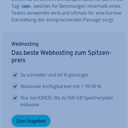
Tag
, welches für Be­to­nun­gen innerhalb eines
<em>
Textes verwendet wird und oftmals für eine kursive
Dar­stel­lung der ent­spre­chen­den Passage sorgt.
Web­hos­ting
Das beste Web­hos­ting zum Spit­zen­
preis
3x schneller und 60 % günstiger
Maximale Ver­füg­bar­keit mit > 99.99 %
Nur bei IONOS: Bis zu 500 GB Spei­cher­platz
inklusive
Zum Angebot