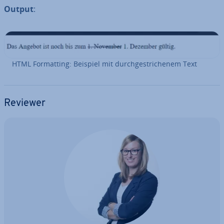
Output
:
HTML For­mat­ting: Beispiel mit durch­ge­stri­che­nem Text
Reviewer