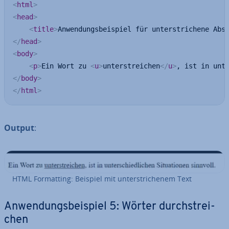
<
html
>
<
head
>
<
title
>
Anwendungsbeispiel für unterstrichene Abs
</
head
>
<
body
>
<
p
>
Ein Wort zu 
<
u
>
unterstreichen
</
u
>
, ist in unt
</
body
>
</
html
>
Output
:
HTML For­mat­ting: Beispiel mit un­ter­stri­che­nem Text
An­wen­dungs­bei­spiel 5: Wörter durch­strei­
chen