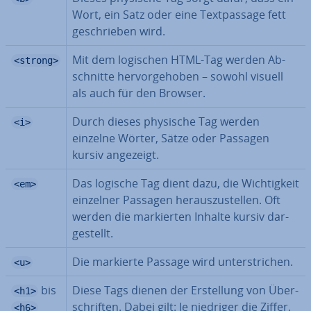
Wort, ein Satz oder eine Text­pas­sa­ge fett
ge­schrie­ben wird.
Mit dem logischen HTML-Tag werden Ab­
<strong>
schnit­te her­vor­ge­ho­ben – sowohl visuell
als auch für den Browser.
Durch dieses physische Tag werden
<i>
einzelne Wörter, Sätze oder Passagen
kursiv angezeigt.
Das logische Tag dient dazu, die Wich­tig­keit
<em>
einzelner Passagen her­aus­zu­stel­len. Oft
werden die mar­kier­ten Inhalte kursiv dar­
ge­stellt.
Die markierte Passage wird un­ter­stri­chen.
<u>
bis
Diese Tags dienen der Er­stel­lung von Über­
<h1>
schrif­ten. Dabei gilt: Je niedriger die Ziffer,
<h6>