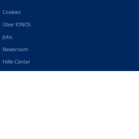
Cookies
Über IONOS
Jobs
Newsroom
Hilfe-Center
AGB
Da­ten­schutz
Impressum
Digital an Ihrer Seite