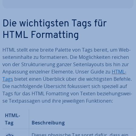
Die wich­tigs­ten Tags für
HTML For­mat­ting
HTML stellt eine breite Palette von Tags bereit, um Web­
sei­ten­in­hal­te zu for­ma­tie­ren. Die Mög­lich­kei­ten reichen
von der Struk­tu­rie­rung ganzer Sei­ten­lay­outs bis hin zur
Anpassung einzelner Elemente. Unser Guide zu
HTML-
Tags
bietet einen Überblick über die wich­tigs­ten Befehle.
Die nach­fol­gen­de Übersicht fo­kus­siert sich speziell auf
Tags für das HTML Fomatting von Texten be­zie­hungs­wei­
se Text­pas­sa­gen und ihre je­wei­li­gen Funk­tio­nen:
HTML-
Tag
Be­schrei­bung
Dieses physische Tag sorgt dafür, dass ein
<b>