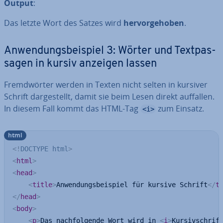
Output
:
Das letzte Wort des Satzes wird
her­vor­ge­ho­ben
.
An­wen­dungs­bei­spiel 3: Wörter und Text­pas­
sa­gen in kursiv anzeigen lassen
Fremd­wör­ter werden in Texten nicht selten in kursiver
Schrift dar­ge­stellt, damit sie beim Lesen direkt auffallen.
In diesem Fall kommt das HTML-Tag
zum Einsatz.
<i>
html
<!
DOCTYPE
html
>
<
html
>
<
head
>
<
title
>
Anwendungsbeispiel für kursive Schrift
</
t
</
head
>
<
body
>
<
p
>
Das nachfolgende Wort wird in 
<
i
>
Kursivschrif