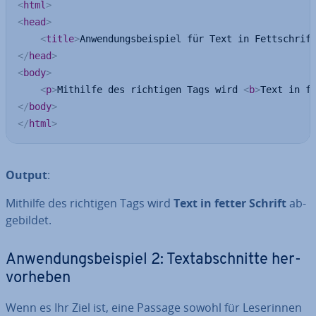
<
html
>
<
head
>
<
title
>
Anwendungsbeispiel für Text in Fettschrif
</
head
>
<
body
>
<
p
>
Mithilfe des richtigen Tags wird 
<
b
>
Text in f
</
body
>
</
html
>
Output
:
Mithilfe des richtigen Tags wird
Text in fetter Schrift
ab­
ge­bil­det.
An­wen­dungs­bei­spiel 2: Text­ab­schnit­te her­
vor­he­ben
Wenn es Ihr Ziel ist, eine Passage sowohl für Le­se­rin­nen