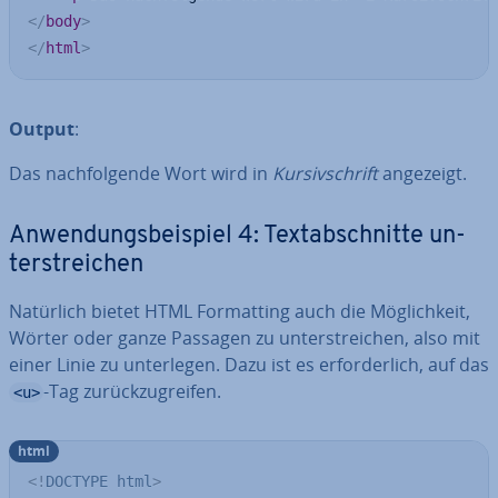
</
body
>
</
html
>
Output
:
Das nach­fol­gen­de Wort wird in
Kur­siv­schrift
angezeigt.
An­wen­dungs­bei­spiel 4: Text­ab­schnit­te un­
ter­strei­chen
Natürlich bietet HTML For­mat­ting auch die Mög­lich­keit,
Wörter oder ganze Passagen zu un­ter­strei­chen, also mit
einer Linie zu un­ter­le­gen. Dazu ist es er­for­der­lich, auf das
-Tag zu­rück­zu­grei­fen.
<u>
html
<!
DOCTYPE
html
>