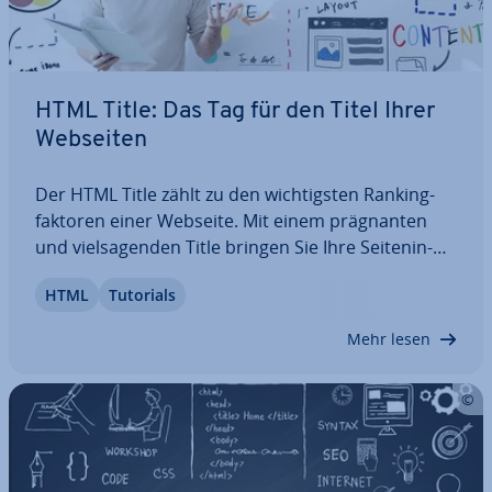
HTML Title: Das Tag für den Titel Ihrer
Webseiten
Der HTML Title zählt zu den wich­tigs­ten Ran­king­
fak­to­ren einer Webseite. Mit einem prä­gnan­ten
und viel­sa­gen­den Title bringen Sie Ihre Sei­ten­in­
hal­te in den Such­ma­schi­nen­er­geb­nis­sen auf den
HTML
Tutorials
Punkt und schaffen Klickan­rei­ze. Das HTML-title-
Tag ist somit auch für Be­su­che­rin­nen und…
Mehr lesen