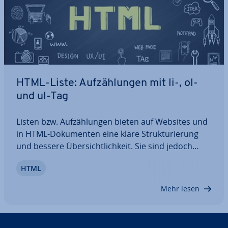
HTML-Liste: Auf­zäh­lun­gen mit li-, ol-
und ul-Tag
Listen bzw. Auf­zäh­lun­gen bieten auf Websites und
in HTML-Do­ku­men­ten eine klare Struk­tu­rie­rung
und bessere Über­sicht­lich­keit. Sie sind jedoch
nicht nur für die Ver­mitt­lung von Inhalten und ein
HTML
an­spre­chen­des Design, sondern auch für die
Such­ma­schi­nen­op­ti­mie­rung einer Seite wichtig.…
Mehr lesen