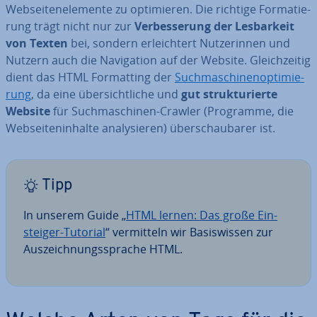
Web­sei­ten­ele­men­te zu op­ti­mie­ren. Die richtige For­ma­tie­
rung trägt nicht nur zur
Ver­bes­se­rung der Les­bar­keit
von Texten
bei, sondern er­leich­tert Nut­ze­rin­nen und
Nutzern auch die Na­vi­ga­ti­on auf der Website. Gleich­zei­tig
dient das HTML For­mat­ting der
Such­ma­schi­nen­op­ti­mie­
rung
, da eine über­sicht­li­che und
gut struk­tu­rier­te
Website
für Such­ma­schi­nen-Crawler (Programme, die
Web­sei­ten­in­hal­te ana­ly­sie­ren) über­schau­ba­rer ist.
Tipp
In unserem Guide „
HTML lernen: Das große Ein­
stei­ger-Tutorial
“ ver­mit­teln wir Ba­sis­wis­sen zur
Aus­zeich­nungs­spra­che HTML.