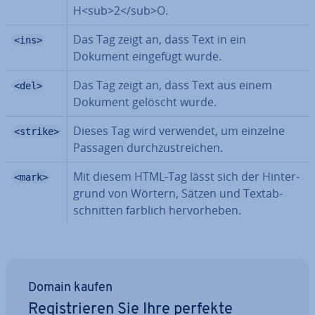
H<sub>2</sub>O.
Das Tag zeigt an, dass Text in ein
<ins>
Dokument eingefügt wurde.
Das Tag zeigt an, dass Text aus einem
<del>
Dokument gelöscht wurde.
Dieses Tag wird verwendet, um einzelne
<strike>
Passagen durch­zu­strei­chen.
Mit diesem HTML-Tag lässt sich der Hin­ter­
<mark>
grund von Wörtern, Sätzen und Text­ab­
schnit­ten farblich her­vor­he­ben.
Domain kaufen
Re­gis­trie­ren Sie Ihre perfekte