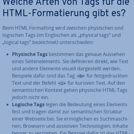
Welche Arten von Tags für die
HTML-For­ma­tie­rung gibt es?
Beim HTML For­mat­ting wird zwischen phy­si­schen und
logischen Tags (im Eng­li­schen als „physical tags” und
„logical tags” be­zeich­net) un­ter­schie­den:
Physische Tags
bestimmen das genaue Aussehen
eines Sei­ten­ele­ments. Sie de­fi­nie­ren direkt, wie Text
und andere Elemente visuell dar­ge­stellt werden.
Beispiele dafür sind das Tag
für fett­ge­druck­ten
<b>
Text und der Befehl
für kursiven Text. Auf den
<i>
se­man­ti­schen Kontext gehen physische HTML-Tags
jedoch nicht ein.
Logische Tags
legen die Bedeutung eines Elements
fest und tragen damit zur se­man­ti­schen Struktur
einer Webseite bei. Sie er­mög­li­chen es Such­ma­schi­
nen, Browsern und as­sis­ti­ven Tech­no­lo­gien, Inhalte
besser zu verstehen. Ein Beispiel dafür ist das HTML-