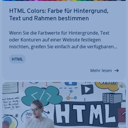
HTML Colors: Farbe für Hin­ter­grund,
Text und Rahmen bestimmen
Wenn Sie die Farbwerte für Hin­ter­grün­de, Text
oder Konturen auf einer Website festlegen
möchten, greifen Sie einfach auf die ver­füg­ba­ren
HTML Colors zurück. In diesem Artikel erklären wir,
HTML
wie HTML-Farben im Code angegeben werden und
für welche Elemente sie verfügbar sind. Zudem…
Mehr lesen