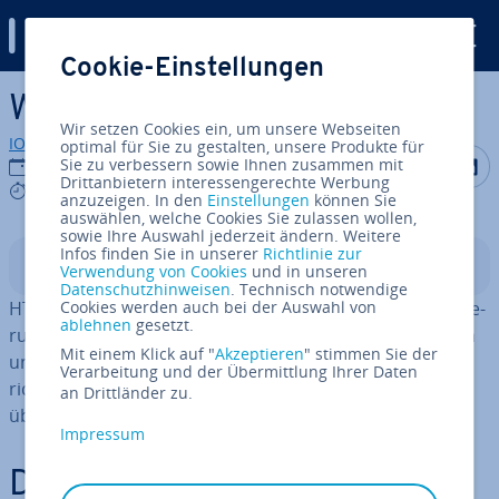
Digital Guide
Cookie-Einstellungen
Zum Haupt­in­halt springen
Was ist HTML For­mat­ting?
Wir setzen Cookies ein, um unsere Webseiten
IONOS Redaktion
optimal für Sie zu gestalten, unsere Produkte für
Auf Facebo
Auf Tw
A
Sie zu verbessern sowie Ihnen zusammen mit
05.11.2024
Drittanbietern interessengerechte Werbung
7 mins
anzuzeigen. In den
Einstellungen
können Sie
auswählen, welche Cookies Sie zulassen wollen,
sowie Ihre Auswahl jederzeit ändern. Weitere
Infos finden Sie in unserer
Richtlinie zur
In­halts­ver­zeich­nis
Verwendung von Cookies
und in unseren
Datenschutzhinweisen
. Technisch notwendige
HTML For­mat­ting be­zeich­net den Prozess der Struk­tu­rie­
Cookies werden auch bei der Auswahl von
ablehnen
gesetzt.
rung und Ge­stal­tung von Web­sei­ten­in­hal­ten wie Texten
Mit einem Klick auf "
Akzeptieren
" stimmen Sie der
und Bildern durch die Ver­wen­dung von HTML-Tags. Die
Verarbeitung und der Übermittlung Ihrer Daten
richtige Nutzung dieser Tags er­mög­licht es, Inhalte klar,
an Drittländer zu.
über­sicht­lich und an­spre­chend dar­zu­stel­len.
Impressum
De­fi­ni­ti­on: Was bedeutet