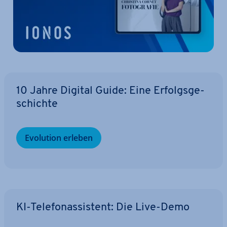
10 Jahre Digital Guide: Eine Er­folgs­ge­
schich­te
Evolution erleben
KI-Te­le­fon­as­sis­tent: Die Live-Demo