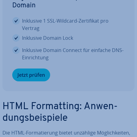
Domain
Inklusive 1 SSL-Wildcard-Zer­ti­fi­kat pro
Vertrag
Inklusive Domain Lock
Inklusive Domain Connect für einfache DNS-
Ein­rich­tung
Jetzt prüfen
HTML For­mat­ting: An­wen­
dungs­bei­spie­le
Die HTML-For­ma­tie­rung bietet unzählige Mög­lich­kei­ten,