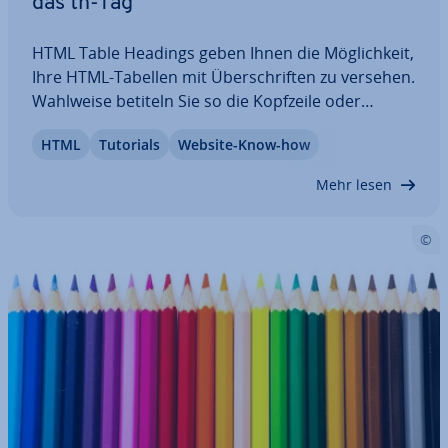
das th-Tag
HTML Table Headings geben Ihnen die Mög­lich­keit,
Ihre HTML-Tabellen mit Über­schrif­ten zu versehen.
Wahlweise betiteln Sie so die Kopfzeile oder
bestimmte Zeilen, um den Inhalt für User und
HTML
Tutorials
Website-Know-how
Such­ma­schi­nen leichter erfassbar zu machen.
Erfahren Sie im Artikel, wie HTML th genau…
Mehr lesen