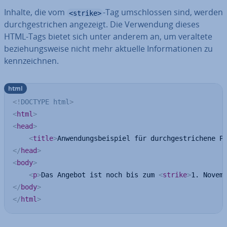
Inhalte, die vom
-Tag um­schlos­sen sind, werden
<strike>
durch­ge­stri­chen angezeigt. Die Ver­wen­dung dieses
HTML-Tags bietet sich unter anderem an, um veraltete
be­zie­hungs­wei­se nicht mehr aktuelle In­for­ma­tio­nen zu
kenn­zeich­nen.
html
<!
DOCTYPE
html
>
<
html
>
<
head
>
<
title
>
Anwendungsbeispiel für durchgestrichene P
</
head
>
<
body
>
<
p
>
Das Angebot ist noch bis zum 
<
strike
>
1. Novem
</
body
>
</
html
>