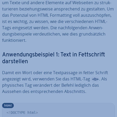
um Texte und andere Elemente auf Webseiten zu struk­
tu­rie­ren be­zie­hungs­wei­se an­spre­chend zu gestalten. Um
das Potenzial von HTML For­mat­ting voll aus­zu­schöp­fen,
ist es wichtig, zu wissen, wie die ver­schie­de­nen HTML-
Tags ein­ge­setzt werden. Die nach­fol­gen­den An­wen­
dungs­bei­spie­le ver­deut­li­chen, wie dies grund­sätz­lich
funk­tio­niert.
An­wen­dungs­bei­spiel 1: Text in Fett­schrift
dar­stel­len
Damit ein Wort oder eine Text­pas­sa­ge in fetter Schrift
angezeigt wird, verwenden Sie das HTML-Tag
. Als
<b>
phy­si­sches Tag verändert der Befehl lediglich das
Aussehen des ent­spre­chen­den Ab­schnitts.
html
<!
DOCTYPE
html
>