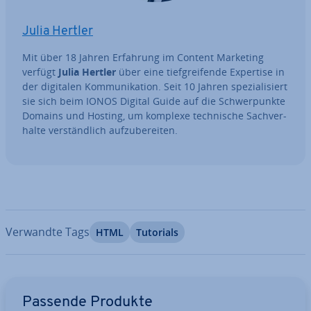
Julia Hertler
Mit über 18 Jahren Erfahrung im Content Marketing
verfügt
Julia Hertler
über eine tief­grei­fen­de Expertise in
der digitalen Kom­mu­ni­ka­ti­on. Seit 10 Jahren spe­zia­li­siert
sie sich beim IONOS Digital Guide auf die Schwer­punk­te
Domains und Hosting, um komplexe tech­ni­sche Sach­ver­
hal­te ver­ständ­lich auf­zu­be­rei­ten.
Verwandte Tags
HTML
Tutorials
Zum Hauptmenü
Passende Produkte