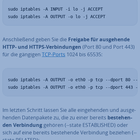
sudo iptables -A INPUT -i lo -j ACCEPT

sudo iptables -A OUTPUT -o lo -j ACCEPT
An­schlie­ßend geben Sie die
Freigabe für aus­ge­hen­de
HTTP- und HTTPS-Ver­bin­dun­gen
(Port 80 und Port 443)
für die gängigen
TCP-Ports
1024 bis 65535:
sudo iptables -A OUTPUT -o eth0 -p tcp --dport 80 --s
sudo iptables -A OUTPUT -o eth0 -p tcp --dport 443 -
Im letzten Schritt lassen Sie alle ein­ge­hen­den und aus­ge­
hen­den Da­ten­pa­ke­te zu, die zu einer bereits
be­stehen­
den Ver­bin­dung
gehören (--state ES­TAB­LISHED) oder
sich auf eine bereits be­stehen­de Ver­bin­dung beziehen (--