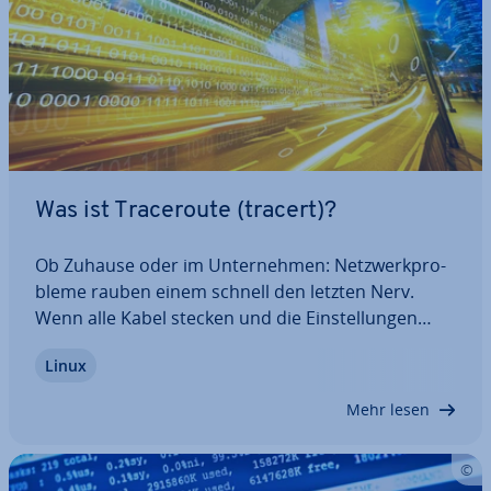
Was ist Tra­ce­rou­te (tracert)?
Ob Zuhause oder im Un­ter­neh­men: Netz­werk­pro­
ble­me rauben einem schnell den letzten Nerv.
Wenn alle Kabel stecken und die Ein­stel­lun­gen
mehrmals überprüft worden sind, ist die Frus­tra­ti­
Linux
on schnell groß. Glück­li­cher­wei­se gibt es nützliche
Tools wie zum Beispiel Tra­ce­rou­te bzw.…
Mehr lesen