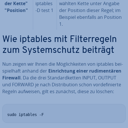
der Kette"
iptables
wähl­ten Kette unter Angabe
"Position"
-D test 1
der Position dieser Regel; im
Beispiel ebenfalls an Position
1.
Wie iptables mit Fil­ter­re­geln
zum Sys­tem­schutz beiträgt
Nun zeigen wir Ihnen die Mög­lich­kei­ten von iptables bei­
spiel­haft anhand der
Ein­rich­tung einer ru­di­men­tä­ren
Firewall
. Da die drei Stan­dard­ket­ten INPUT, OUTPUT
und FORWARD je nach Dis­tri­bu­ti­on schon vor­de­fi­nier­te
Regeln aufweisen, gilt es zunächst, diese zu löschen:
sudo iptables -F