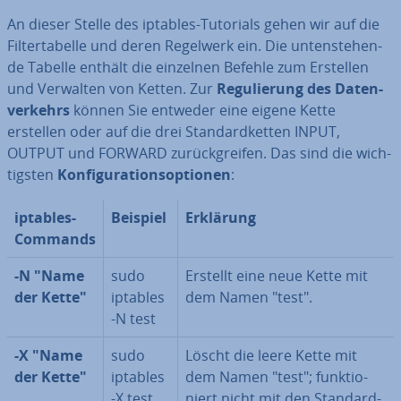
An dieser Stelle des iptables-Tutorials gehen wir auf die
Fil­ter­ta­bel­le und deren Regelwerk ein. Die un­ten­ste­hen­
de Tabelle enthält die einzelnen Befehle zum Erstellen
und Verwalten von Ketten. Zur
Re­gu­lie­rung des Da­ten­
ver­kehrs
können Sie entweder eine eigene Kette
erstellen oder auf die drei Stan­dard­ket­ten INPUT,
OUTPUT und FORWARD zu­rück­grei­fen. Das sind die wich­
tigs­ten
Kon­fi­gu­ra­ti­ons­op­tio­nen
:
iptables-
Beispiel
Erklärung
Commands
-N "Name
sudo
Erstellt eine neue Kette mit
der Kette"
iptables
dem Namen "test".
-N test
-X "Name
sudo
Löscht die leere Kette mit
der Kette"
iptables
dem Namen "test"; funk­tio­
-X test
niert nicht mit den Stan­dard­