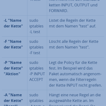
ket­ten INPUT, OUTPUT und
FORWARD.
-L "Name
sudo
Listet die Regeln der Kette
der Kette"
iptables
mit dem Namen "test" auf.
-L test
-F "Name
sudo
Löscht alle Regeln der Kette
der Kette"
iptables
mit dem Namen "test".
-F test
-P "Name
sudo
Legt die Policy für die Kette
der Kette"
iptables
fest. Im Beispiel wird das
"Aktion"
-P INPUT
Paket au­to­ma­tisch an­ge­nom­
ACCEPT
men, wenn die Fil­ter­re­geln
der Kette INPUT nicht greifen.
-A "Name
sudo
Hängt eine neue Regel an die
der Kette"
iptables
aus­ge­wähl­te Kette an. Im