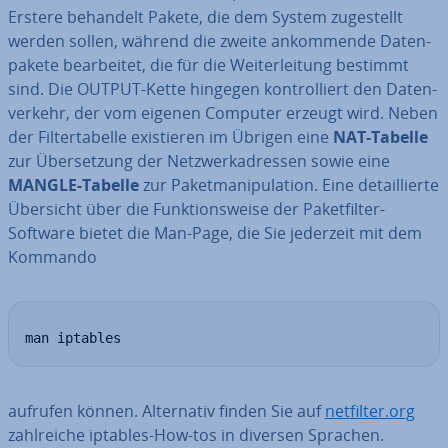
Erstere behandelt Pakete, die dem System zu­ge­stellt
werden sollen, während die zweite an­kom­men­de Da­ten­
pa­ke­te be­ar­bei­tet, die für die Wei­ter­lei­tung bestimmt
sind. Die OUTPUT-Kette hingegen kon­trol­liert den Da­ten­
ver­kehr, der vom eigenen Computer erzeugt wird. Neben
der Fil­ter­ta­bel­le exis­tie­ren im Übrigen eine
NAT-Tabelle
zur Über­set­zung der Netz­werk­adres­sen sowie eine
MANGLE-Tabelle
zur Pa­ket­ma­ni­pu­la­ti­on. Eine de­tail­lier­te
Übersicht über die Funk­ti­ons­wei­se der Pa­ket­fil­ter-
Software bietet die Man-Page, die Sie jederzeit mit dem
Kommando
man iptables
aufrufen können. Al­ter­na­tiv finden Sie auf
netfilter.org
zahl­rei­che iptables-How-tos in diversen Sprachen.