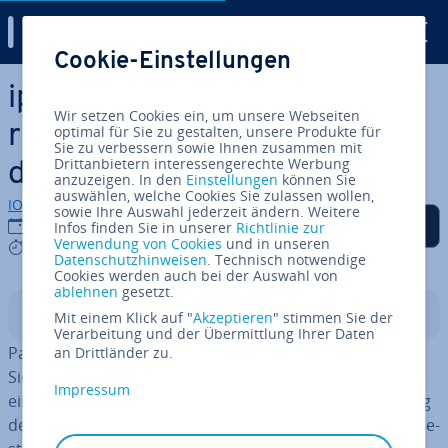
Digital Guide
Cookie-Einstellungen
Zum Haupt­in­halt springen
iptables-Tutorial: So kon­fi­gu­
Wir setzen Cookies ein, um unsere Webseiten
rie­ren Sie die Fil­ter­ta­bel­len
optimal für Sie zu gestalten, unsere Produkte für
Sie zu verbessern sowie Ihnen zusammen mit
Drittanbietern interessengerechte Werbung
des Linux-Kernels
anzuzeigen. In den
Einstellungen
können Sie
auswählen, welche Cookies Sie zulassen wollen,
IONOS Redaktion
sowie Ihre Auswahl jederzeit ändern. Weitere
Auf Facebook teilen
Auf Twitter teilen
Auf LinkedIn teilen
Als be­vor­zug­te Quelle
01.03.2023
Infos finden Sie in unserer
Richtlinie zur
auf Google hin­zu­fü­gen
Verwendung von Cookies
und in unseren
6 mins
Datenschutzhinweisen
. Technisch notwendige
Cookies werden auch bei der Auswahl von
ablehnen
gesetzt.
In­halts­ver­zeich­nis
Mit einem Klick auf "
Akzeptieren
" stimmen Sie der
Verarbeitung und der Übermittlung Ihrer Daten
Pa­ket­fil­te­rung ist eine ent­schei­den­de Kom­po­nen­te des
an Drittländer zu.
Si­cher­heits­kon­zepts aller Com­pu­ter­sys­te­me, die sich in
Impressum
einem Netzwerk befinden. Die Kontrolle und Ver­wal­tung
des ein- und aus­ge­hen­den Da­ten­ver­kehrs – häufig als Be­