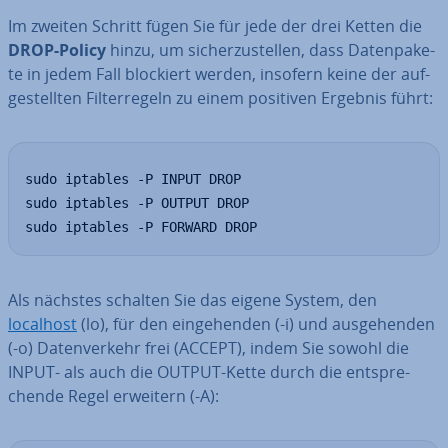
Im zweiten Schritt fügen Sie für jede der drei Ketten die
DROP-Policy
hinzu, um si­cher­zu­stel­len, dass Da­ten­pa­ke­
te in jedem Fall blockiert werden, insofern keine der auf­
ge­stell­ten Fil­ter­re­geln zu einem positiven Ergebnis führt:
sudo iptables -P INPUT DROP

sudo iptables -P OUTPUT DROP

sudo iptables -P FORWARD DROP
Als nächstes schalten Sie das eigene System, den
localhost
(lo), für den ein­ge­hen­den (-i) und aus­ge­hen­den
(-o) Da­ten­ver­kehr frei (ACCEPT), indem Sie sowohl die
INPUT- als auch die OUTPUT-Kette durch die ent­spre­
chen­de Regel erweitern (-A):