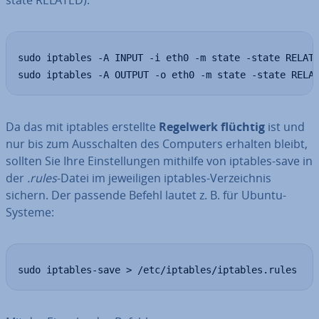
state RELATED):
sudo iptables -A INPUT -i eth0 -m state -state RELATE
sudo iptables -A OUTPUT -o eth0 -m state -state RELA
Da das mit iptables erstellte
Regelwerk flüchtig
ist und
nur bis zum Aus­schal­ten des Computers erhalten bleibt,
sollten Sie Ihre Ein­stel­lun­gen mithilfe von iptables-save in
der
.rules
-Datei im je­wei­li­gen iptables-Ver­zeich­nis
sichern. Der passende Befehl lautet z. B. für Ubuntu-
Systeme:
sudo iptables-save > /etc/iptables/iptables.rules