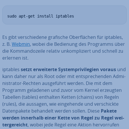
sudo apt-get install iptables
Es gibt ver­schie­de­ne grafische Ober­flä­chen für iptables,
z. B.
Webmin
, wobei die Bedienung des Programms über
die Kom­man­do­zei­le relativ un­kom­pli­ziert und schnell zu
erlernen ist.
iptables
setzt er­wei­ter­te Sys­tem­pri­vi­le­gi­en voraus
und
kann daher nur als Root oder mit ent­spre­chen­den Ad­mi­
nis­tra­tor-Rechten aus­ge­führt werden. Die mit dem
Programm geladenen und zuvor vom Kernel erzeugten
Tabellen (tables) enthalten Ketten (chains) von Regeln
(rules), die aussagen, wie ein­ge­hen­de und ver­schick­te
Da­ten­pa­ke­te behandelt werden sollen. Diese
Pakete
werden
innerhalb einer Kette von Regel zu Regel wei­
ter­ge­reicht
, wobei jede Regel eine Aktion her­vor­ru­fen