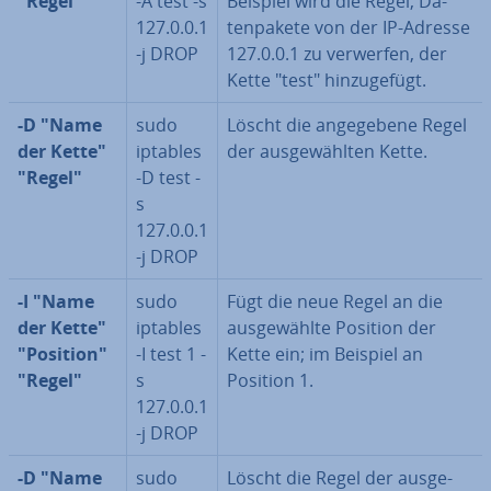
"Regel"
-A test -s
Beispiel wird die Regel, Da­
127.0.0.1
ten­pa­ke­te von der IP-Adresse
-j DROP
127.0.0.1 zu verwerfen, der
Kette "test" hin­zu­ge­fügt.
-D "Name
sudo
Löscht die an­ge­ge­be­ne Regel
der Kette"
iptables
der aus­ge­wähl­ten Kette.
"Regel"
-D test -
s
127.0.0.1
-j DROP
-I "Name
sudo
Fügt die neue Regel an die
der Kette"
iptables
aus­ge­wähl­te Position der
"Position"
-I test 1 -
Kette ein; im Beispiel an
"Regel"
s
Position 1.
127.0.0.1
-j DROP
-D "Name
sudo
Löscht die Regel der aus­ge­