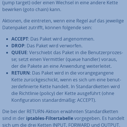
(jump target) oder einen Wechsel in eine andere Kette
bewirken (goto chain) kann.
Aktionen, die eintreten, wenn eine Regel auf das jeweilige
Da­ten­pa­ket zutrifft, können folgende sein:
ACCEPT
: Das Paket wird an­ge­nom­men.
DROP
: Das Paket wird verworfen.
QUEUE
: Ver­schiebt das Paket in die Be­nut­zer­pro­zes­
se; setzt einen Ver­mitt­ler (queue handler) voraus,
der die Pakete an eine Anwendung wei­ter­lei­tet.
RETURN
: Das Paket wird in die vor­an­ge­gan­ge­ne
Kette zu­rück­ge­schickt, wenn es sich um eine be­nut­
zer­de­fi­nier­te Kette handelt. In Stan­dard­ket­ten wird
die Richt­li­nie (policy) der Kette aus­ge­führt (ohne
Kon­fi­gu­ra­ti­on stan­dard­mä­ßig: ACCEPT).
Die bei der RETURN-Aktion erwähnten Stan­dard­ket­ten
sind in der
iptables-Fil­ter­ta­bel­le
vor­ge­ge­ben. Es handelt
sich um die drei Ketten INPUT, FORWARD und OUTPUT.