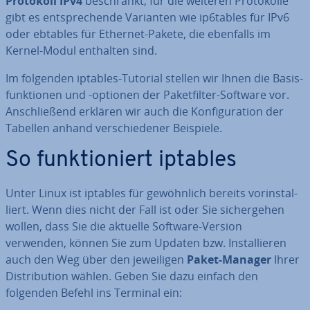
Protokoll IPv4
be­schränkt, für die weiteren Pro­to­kol­le
gibt es ent­spre­chen­de Varianten wie ip6tables für IPv6
oder ebtables für Ethernet-Pakete, die ebenfalls im
Kernel-Modul enthalten sind.
Im folgenden iptables-Tutorial stellen wir Ihnen die Ba­sis­
funk­tio­nen und -optionen der Pa­ket­fil­ter-Software vor.
An­schlie­ßend erklären wir auch die Kon­fi­gu­ra­ti­on der
Tabellen anhand ver­schie­de­ner Beispiele.
So funk­tio­niert iptables
Unter Linux ist iptables für ge­wöhn­lich bereits vor­in­stal­
liert. Wenn dies nicht der Fall ist oder Sie si­cher­ge­hen
wollen, dass Sie die aktuelle Software-Version
verwenden, können Sie zum Updaten bzw. In­stal­lie­ren
auch den Weg über den je­wei­li­gen
Paket-Manager
Ihrer
Dis­tri­bu­ti­on wählen. Geben Sie dazu einfach den
folgenden Befehl ins Terminal ein: