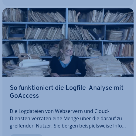
So funk­tio­niert die Logfile-Analyse mit
GoAccess
Die Log­da­tei­en von Web­ser­vern und Cloud-
Diensten verraten eine Menge über die darauf zu­
grei­fen­den Nutzer. Sie bergen bei­spiels­wei­se In­for­
ma­tio­nen darüber, welcher Browser oder welches