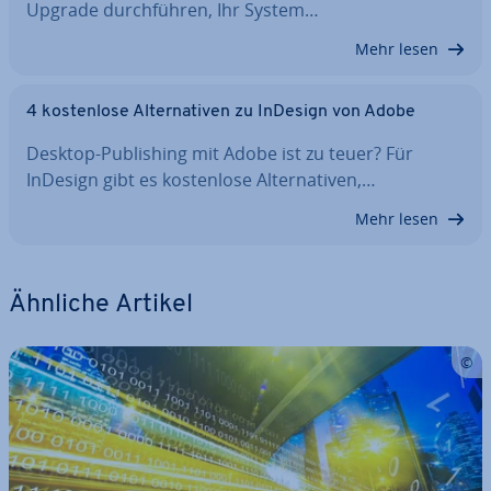
Upgrade durch­füh­ren, Ihr System…
Mehr lesen
4 kos­ten­lo­se Al­ter­na­ti­ven zu InDesign von Adobe
Desktop-Pu­bli­shing mit Adobe ist zu teuer? Für
InDesign gibt es kos­ten­lo­se Al­ter­na­ti­ven,…
Mehr lesen
Ähnliche Artikel