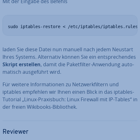
Mit der Eingabe des Befehls
sudo iptables-restore < /etc/iptables/iptables.rules
laden Sie diese Datei nun manuell nach jedem Neustart
Ihres Systems. Al­ter­na­tiv können Sie ein ent­spre­chen­des
Skript erstellen
, damit die Pa­ket­fil­ter-Anwendung au­to­
ma­tisch aus­ge­führt wird.
Für weitere In­for­ma­tio­nen zu Netz­werk­fil­tern und
iptables empfehlen wir Ihnen einen Blick in das iptables-
Tutorial „Linux-Pra­xis­buch: Linux Firewall mit IP-Tables“ in
der freien Wikibooks-Bi­blio­thek.
Reviewer