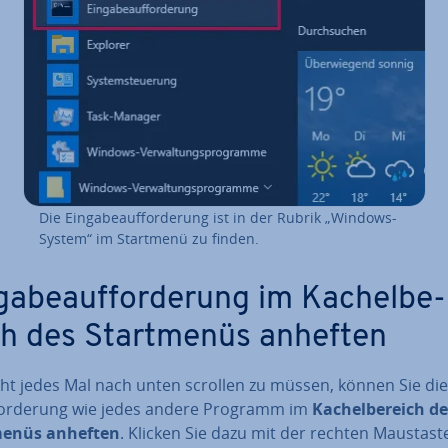
Die Ein­ga­be­auf­for­de­rung ist in der Rubrik „Windows-
System“ im Startmenü zu finden.
ga­be­auf­for­de­rung im Ka­chel­be­
ch des Start­me­nüs anheften
ht jedes Mal nach unten scrollen zu müssen, können Sie die 
­for­de­rung wie jedes andere Programm im
Ka­chel­be­reich d
me­nüs anheften
. Klicken Sie dazu mit der rechten Maustast