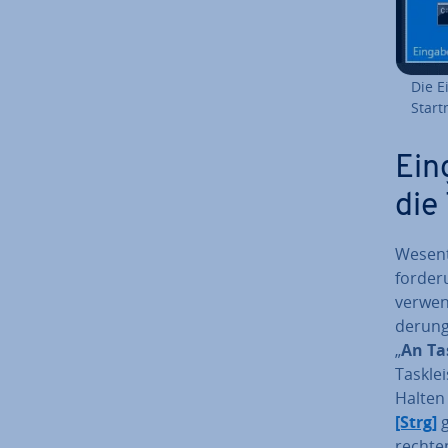
Die E
Start
Ein­
die 
We­sent
for­de­
verwend
de­run
„
An Tas
Task­le
Halten
[Strg]
g
rech­te