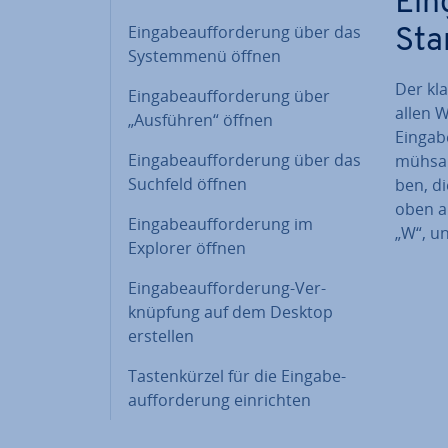
Ein­
Ein­ga­be­auf­for­de­rung über das
Sta
Sys­tem­me­nü öffnen
Der kla
Ein­ga­be­auf­for­de­rung über
allen 
„Ausführen“ öffnen
Ein­ga­
Ein­ga­be­auf­for­de­rung über das
mühsam 
Suchfeld öffnen
ben, di
oben au
Ein­ga­be­auf­for­de­rung im
„W“, un
Explorer öffnen
Ein­ga­be­auf­for­de­rung-Ver­
knüp­fung auf dem Desktop
erstellen
Tas­ten­kür­zel für die Ein­ga­be­
auf­for­de­rung ein­rich­ten