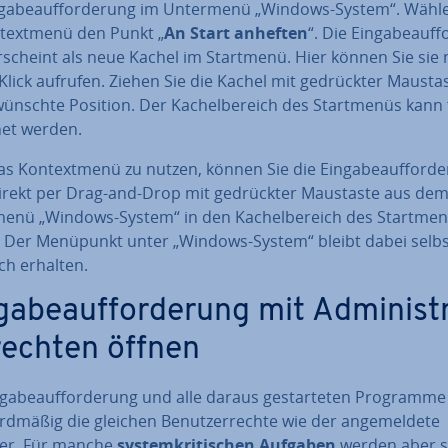
n­ga­be­auf­for­de­rung im Untermenü „Windows-System“. Wähl
text­me­nü den Punkt „
An Start anheften
“. Die Ein­ga­be­auf­f
rscheint als neue Kachel im Startmenü. Hier können Sie sie 
lick aufrufen. Ziehen Sie die Kachel mit ge­drück­ter Mausta
wünsch­te Position. Der Ka­chel­be­reich des Start­me­nüs kann 
net werden.
as Kon­text­me­nü zu nutzen, können Sie die Ein­ga­be­auf­for­de
irekt per Drag-and-Drop mit ge­drück­ter Maustaste aus de
enü „Windows-System“ in den Ka­chel­be­reich des Start­me­
. Der Menüpunkt unter „Windows-System“ bleibt dabei selbst
ich erhalten.
ga­be­auf­for­de­rung mit Ad­mi­nis­t
­rech­ten öffnen
­ga­be­auf­for­de­rung und alle daraus ge­star­te­ten Programm
rd­mä­ßig die gleichen Be­nut­zer­rech­te wie der an­ge­mel­de­te
er. Für manche
sys­tem­kri­ti­schen Aufgaben
werden aber sp