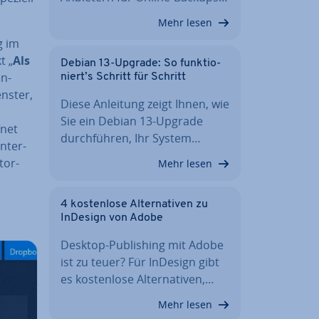
Mehr lesen
g im
t „
Als
Debian 13-Upgrade: So funk­tio­
en­
niert’s Schritt für Schritt
enster,
Diese Anleitung zeigt Ihnen, wie
Sie ein Debian 13-Upgrade
fnet
durch­füh­ren, Ihr System…
n­ter­
tor-
Mehr lesen
4 kos­ten­lo­se Al­ter­na­ti­ven zu
InDesign von Adobe
Desktop-Pu­bli­shing mit Adobe
ist zu teuer? Für InDesign gibt
es kos­ten­lo­se Al­ter­na­ti­ven,…
Mehr lesen