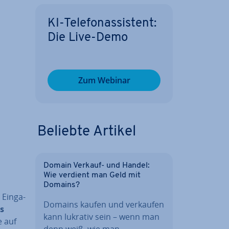
KI-Te­le­fon­as­sis­tent:
Die Live-Demo
Zum Webinar
Beliebte Artikel
Domain Verkauf- und Handel:
Wie verdient man Geld mit
Domains?
Ein­ga­
Domains kaufen und verkaufen
es
kann lukrativ sein – wenn man
e auf
denn weiß, wie man