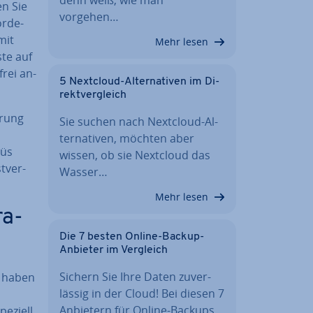
en Sie
vorgehen…
or­de­
mit
Mehr lesen
ste auf
frei an­
5 Nextcloud-Al­ter­na­ti­ven im Di­
rekt­ver­gleich
­rung
Sie suchen nach Nextcloud-Al­
m
ter­na­ti­ven, möchten aber
nüs
wissen, ob sie Nextcloud das
­ver­
Wasser…
Mehr lesen
ra­
Die 7 besten Online-Backup-
Anbieter im Vergleich
Sichern Sie Ihre Daten zu­ver­
e haben
läs­sig in der Cloud! Bei diesen 7
Anbietern für Online-Backups…
eziell