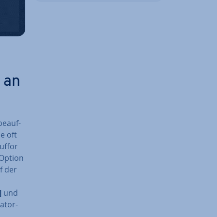
g an
be­auf­
e oft
f­for­
 Option
f der
]
und
a­tor­