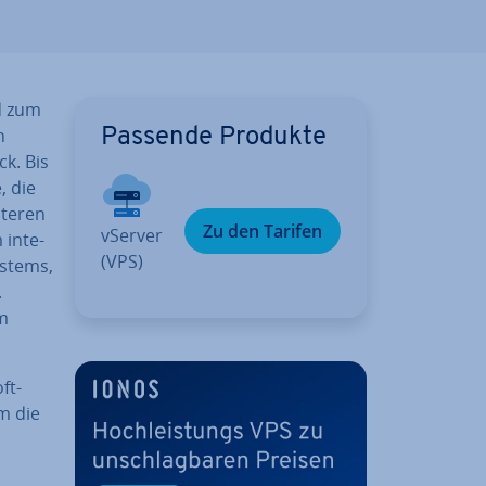
 zum
n
Passende Produkte
k. Bis
, die
äteren
Zu den Tarifen
vServer
in­te­
(VPS)
Systems,
.
em
ft-
m die