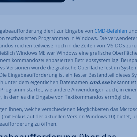
­ga­be­auf­for­de­rung dient zur Eingabe von
CMD-Befehlen
und
on text­ba­sier­ten Pro­gram­men in Windows. Die ver­wen­de­te
dos reichen teilweise noch in die Zeiten von MS-DOS zurüc
ließ­lich Windows ME war Windows eine grafische Ober­flä­che
nem kom­man­do­zei­len­ba­sier­ten Be­triebs­sys­tem lag. Bei sp
-Versionen wurde die grafische Ober­flä­che fest im System 
 Die Ein­ga­be­auf­for­de­rung ist ein fester Be­stand­teil dieses 
h unter dem ei­gent­li­chen Da­tei­na­men
cmd.exe
bekannt ist
 Programm startet, wie andere An­wen­dun­gen auch, in ein
, in dem es die Eingabe von Text­kom­man­dos er­mög­licht.
gen Ihnen, welche ver­schie­de­nen Mög­lich­kei­ten das Microso
 (mit Fokus auf der aktuellen Version Windows 10) bietet, u
be­auf­for­de­rung zu öffnen.