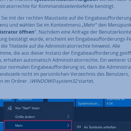
s­tra­tor­rech­te für Kom­man­do­zei­len­be­feh­le benötigt.
 Sie mit der rechten Maustaste auf die Ein­ga­be­auf­for­de­run
enü und wählen Sie im Kon­text­me­nü „Mehr“ den Menüpunk
is­tra­tor öffnen
“. Nachdem eine Anfrage der Be­nut­zer­kon­t
ung bestätigt wurde, erscheint ein Ein­ga­be­auf­for­de­rungs-F
ie Ti­tel­zei­le auf die Ad­mi­nis­tra­tor­rech­te hinweist. Alle
me, die aus dieser Instanz der Ein­ga­be­auf­for­de­rung geöf
 erhalten au­to­ma­tisch Ad­mi­nis­tra­tor­rech­te. Ein weiterer U
zur normalen Ein­ga­be­auf­for­de­rung ist, dass die Ad­mi­nis­tra­
­do­zei­le nicht im per­sön­li­chen Ver­zeich­nis des Benutzers,
n im Ordner
.\WINDOWS\system32
startet.