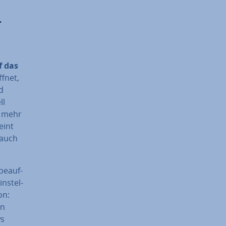
­
f das
fnet,
d
ll
ch mehr
eint
 auch
be­auf­
n­stel­
on:
on
ws