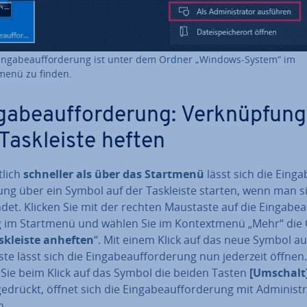
in­ga­be­auf­for­de­rung ist unter dem Ordner „Windows-System“ im
menü zu finden.
ga­be­auf­for­de­rung: Ver­knüp­fun
Task­leis­te heften
­lich
schneller als über das Startmenü
lässt sich die Ein­ga­
rung über ein Symbol auf der Task­leis­te starten, wenn man si
et. Klicken Sie mit der rechten Maustaste auf die Ein­ga­be­au
g im Startmenü und wählen Sie im Kon­text­me­nü „Mehr“ die
k­leis­te anheften
“. Mit einem Klick auf das neue Symbol au
is­te lässt sich die Ein­ga­be­auf­for­de­rung nun jederzeit öffnen.
 Sie beim Klick auf das Symbol die beiden Tasten
[Umschalt
edrückt, öffnet sich die Ein­ga­be­auf­for­de­rung mit Ad­mi­nis­tr
n.