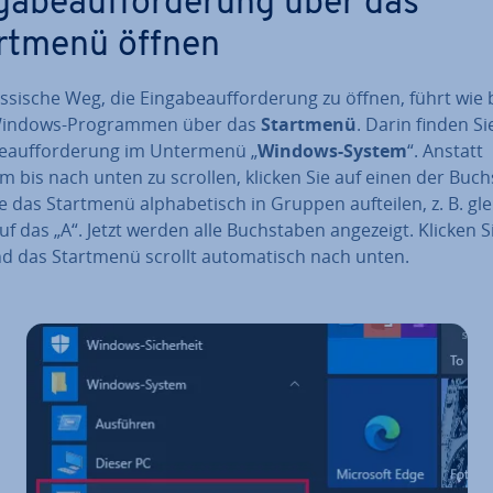
ga­be­auf­for­de­rung über das
rtmenü öffnen
s­si­sche Weg, die Ein­ga­be­auf­for­de­rung zu öffnen, führt wie 
Windows-Pro­gram­men über das
Startmenü
. Darin finden Si
be­auf­for­de­rung im Untermenü „
Windows-System
“. Anstatt
bis nach unten zu scrollen, klicken Sie auf einen der Buch­
e das Startmenü al­pha­be­tisch in Gruppen aufteilen, z. B. gle
f das „A“. Jetzt werden alle Buch­sta­ben angezeigt. Klicken S
d das Startmenü scrollt au­to­ma­tisch nach unten.