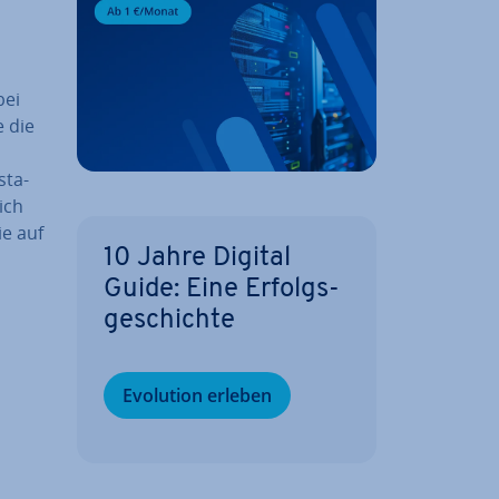
bei
e die
sta­
ich
ie auf
10 Jahre Digital
Guide: Eine Er­folgs­
ge­schich­te
Evolution erleben