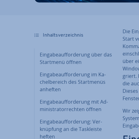
Die Ein
In­halts­ver­zeich­nis
Start v
Komman
ein­sch
Ein­ga­be­auf­for­de­rung über das
über ei
Startmenü öffnen
Windows
Ein­ga­be­auf­for­de­rung im Ka­
griert.
chel­be­reich des Start­me­nüs
die auc
anheften
Dieses
Fenster
Ein­ga­be­auf­for­de­rung mit Ad­
mi­nis­tra­tor­rech­ten öffnen
Wir zei
System
Ein­ga­be­auf­for­de­rung: Ver­
Ein­ga­
knüp­fung an die Task­leis­te
heften