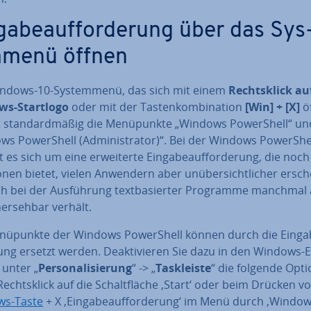
ga­be­auf­for­de­rung über das Sys
­me­nü öffnen
ndows-10-Sys­tem­me­nü, das sich mit einem
Rechts­klick au
ws-Startlogo
oder mit der Tas­ten­kom­bi­na­ti­on
[Win] + [X]
öf
 stan­dard­mä­ßig die Me­nü­punk­te „Windows Power­Shell“ un
s Power­Shell (Ad­mi­nis­tra­tor)“. Bei der Windows Power­She
 es sich um eine er­wei­ter­te Ein­ga­be­auf­for­de­rung, die no
o­nen bietet, vielen Anwendern aber un­über­sicht­li­cher ersch
ch bei der Aus­füh­rung text­ba­sier­ter Programme manchmal
her­seh­bar verhält.
nü­punk­te der Windows Power­Shell können durch die Ein­ga­
rung ersetzt werden. De­ak­ti­vie­ren Sie dazu in den Windows-Ei
 unter „
Per­so­na­li­sie­rung
“ -> „
Task­leis­te
“ die folgende Opti
echts­klick auf die Schalt­flä­che ‚Start‘ oder beim Drücken v
ws-Taste
+ X ‚Ein­ga­be­auf­for­de­rung‘ im Menü durch ‚Windo