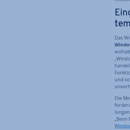
Ein­
tem
Das Wi
Windo
enthält
„Window
handelt
Funk­ti
und si
un­vor­
Die Me­
for­de­
lun­gen
„Beim R
Windo