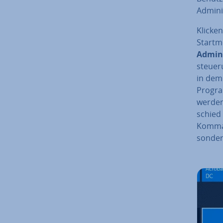
Ad­mi­ni
Klicken
Startm
Ad­mi­n
steue­r
in dem d
Program
werden,
schied 
Kom­man
sonder