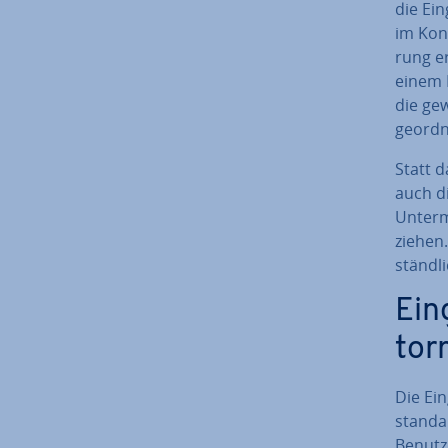
die Ei
im Kon­
rung e
einem K
die ge­
ge­ord­
Statt d
auch d
Unterm
ziehen
ständ­l
Ein­
tor
Die Ein
stan­da
Benutz