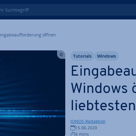
 Such­be­griff
in­ga­be­auf­for­de­rung öffnen
Tutorials
Windows
Ein­ga­be­a
Windows ö
lieb­tes­t
IONOS Redaktion
15.06.2020
6 mins