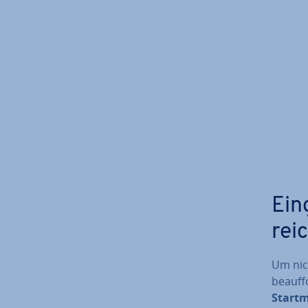
Ein­
rei
Um nic
be­auf
Start­