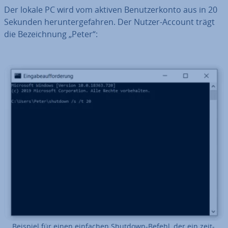
Der lokale PC wird vom aktiven Be­nut­zer­kon­to aus in 20
Sekunden her­un­ter­ge­fah­ren. Der Nutzer-Account trägt
die Be­zeich­nung „Peter“:
Beispiel für einen einfachen Shutdown-Befehl, der ein zeit­