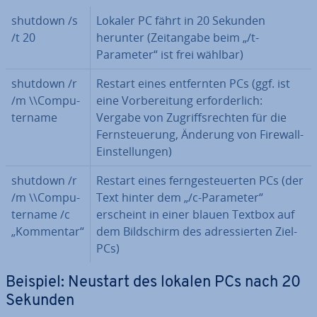
shutdown /s
Lokaler PC fährt in 20 Sekunden
/t 20
herunter (Zeit­an­ga­be beim „/t-
Parameter“ ist frei wählbar)
shutdown /r
Restart eines ent­fern­ten PCs (ggf. ist
/m \\Com­pu­
eine Vor­be­rei­tung er­for­der­lich:
ter­na­me
Vergabe von Zu­griffs­rech­ten für die
Fern­steue­rung, Änderung von Firewall-
Ein­stel­lun­gen)
shutdown /r
Restart eines fern­ge­steu­er­ten PCs (der
/m \\Com­pu­
Text hinter dem „/c-Parameter“
ter­na­me /c
erscheint in einer blauen Textbox auf
„Kommentar“
dem Bild­schirm des adres­sier­ten Ziel-
PCs)
Beispiel: Neustart des lokalen PCs nach 20
Sekunden