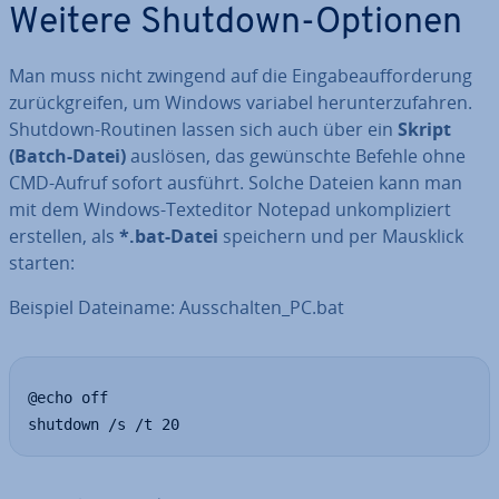
Weitere Shutdown-Optionen
Man muss nicht zwingend auf die Ein­ga­be­auf­for­de­rung
zu­rück­grei­fen, um Windows variabel her­un­ter­zu­fah­ren.
Shutdown-Routinen lassen sich auch über ein
Skript
(Batch-Datei)
auslösen, das ge­wünsch­te Befehle ohne
CMD-Aufruf sofort ausführt. Solche Dateien kann man
mit dem Windows-Text­edi­tor Notepad un­kom­pli­ziert
erstellen, als
*.bat-Datei
speichern und per Mausklick
starten:
Beispiel Dateiname: Aus­schal­ten_PC.bat
@echo off

shutdown /s /t 20