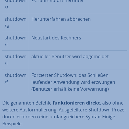
shutdown
PC fährt sofort herunter
/s
shutdown
Her­un­ter­fah­ren abbrechen
/a
shutdown
Neustart des Rechners
/r
shutdown
aktueller Benutzer wird ab­ge­mel­det
/l
shutdown
For­cier­ter Shutdown: das Schließen
/f
laufender Anwendung wird erzwungen
(Benutzer erhält keine Vor­war­nung)
Die genannten Befehle
funk­tio­nie­ren direkt
, also ohne
weitere Aus­for­mu­lie­rung. Aus­ge­feil­te­re Shutdown-Pro­ze­
du­ren erfordern eine um­fang­rei­che­re Syntax. Einige
Beispiele: