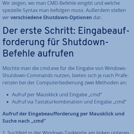
Wir zeigen, wo man CMD-Befehle eingibt und welche
spezielle Syntax man befolgen muss. Außerdem stellen
wir
ver­schie­de­ne Shutdown-Optionen
dar.
Der erste Schritt: Ein­ga­be­auf­
for­de­rung für Shutdown-
Befehle aufrufen
Möchte man die cmd.exe für die Eingabe von Windows-
Shutdown-Commands nutzen, bieten sich je nach Prä­fe­
ren­zen bei der Com­pu­ter­be­die­nung zwei Methoden an:
Aufruf per Mausklick und Eingabe „cmd“
Aufruf via Tas­ta­tur­kom­bi­na­ti­on und Eingabe „cmd“
Aufruf der Ein­ga­be­auf­for­de­rung per Mausklick und
Suche nach „cmd“
1. Suchfeld in der Windows-Task­leis­te am linken unteren