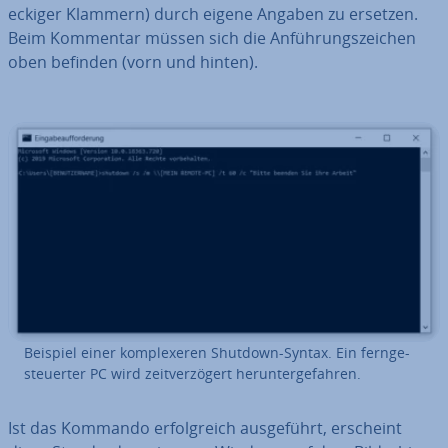
eckiger Klammern) durch eigene Angaben zu ersetzen.
Beim Kommentar müssen sich die An­füh­rungs­zei­chen
oben befinden (vorn und hinten).
Beispiel einer kom­ple­xe­ren Shutdown-Syntax. Ein fern­ge­
steu­er­ter PC wird zeit­ver­zö­gert her­un­ter­ge­fah­ren.
Ist das Kommando er­folg­reich aus­ge­führt, erscheint