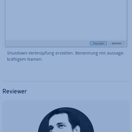
Shutdown-Ver­knüp­fung erstellen: Benennung mit aus­sa­ge­
kräf­ti­gem Namen.
Reviewer