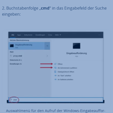
2. Buch­sta­ben­fol­ge „
cmd
“ in das Ein­ga­be­feld der Suche
eingeben:
Aus­wahl­me­nü für den Aufruf der Windows-Ein­ga­be­auf­for­