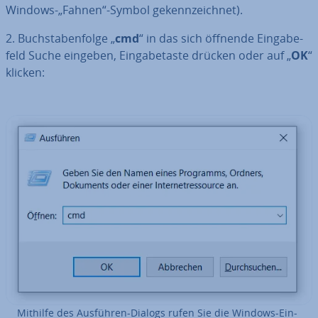
Windows-„Fahnen“-Symbol ge­kenn­zeich­net).
2. Buch­sta­ben­fol­ge „
cmd
“ in das sich öffnende Ein­ga­be­
feld Suche eingeben, Ein­ga­be­tas­te drücken oder auf „
OK
“
klicken:
Mithilfe des Ausführen-Dialogs rufen Sie die Windows-Ein­