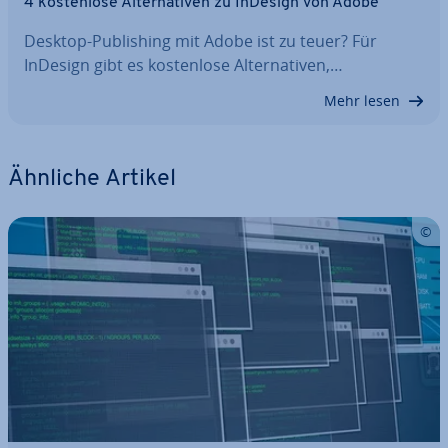
4 kos­ten­lo­se Al­ter­na­ti­ven zu InDesign von Adobe
Desktop-Pu­bli­shing mit Adobe ist zu teuer? Für
InDesign gibt es kos­ten­lo­se Al­ter­na­ti­ven,…
Mehr lesen
Ähnliche Artikel