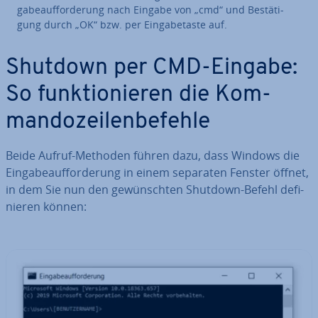
ga­be­auf­for­de­rung nach Eingabe von „cmd“ und Be­stä­ti­
gung durch „OK“ bzw. per Ein­ga­be­tas­te auf.
Shutdown per CMD-Eingabe:
So funk­tio­nie­ren die Kom­
man­do­zei­len­be­feh­le
Beide Aufruf-Methoden führen dazu, dass Windows die
Ein­ga­be­auf­for­de­rung in einem separaten Fenster öffnet,
in dem Sie nun den ge­wünsch­ten Shutdown-Befehl de­fi­
nie­ren können: