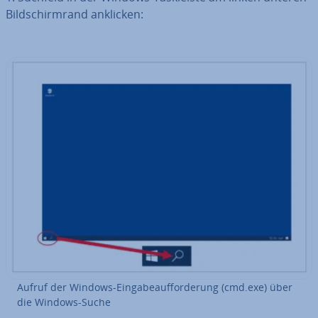
Bild­schirm­rand anklicken:
Aufruf der Windows-Ein­ga­be­auf­for­de­rung (cmd.exe) über
die Windows-Suche