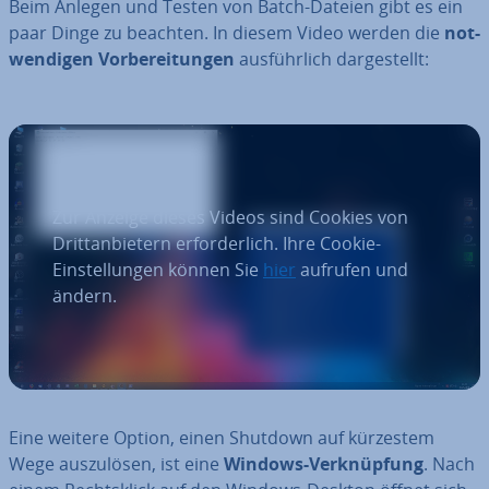
Beim Anlegen und Testen von Batch-Dateien gibt es ein
paar
Dinge zu beachten. In diesem Video werden die
not­
wen­di­gen Vor­be­rei­tun­gen
aus­führ­lich dar­ge­stellt:
Zur Anzeige dieses Videos sind Cookies von
Drittanbietern erforderlich. Ihre Cookie-
Einstellungen können Sie
hier
aufrufen und
ändern.
Eine weitere Option, einen Shutdown auf kürzestem
Wege aus­zu­lö­sen, ist eine
Windows-Ver­knüp­fung
. Nach