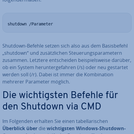
shutdown /Parameter
Shutdown-Befehle setzen sich also aus dem Ba­sis­be­fehl
„shutdown“ und zu­sätz­li­chen Steue­rungs­pa­ra­me­tern
zusammen. Letztere ent­schei­den bei­spiels­wei­se darüber,
ob ein System her­un­ter­ge­fah­ren (/s) oder neu gestartet
werden soll (/r). Dabei ist immer die Kom­bi­na­ti­on
mehrerer Parameter möglich.
Die wich­tigs­ten Befehle für
den Shutdown via CMD
Im Folgenden erhalten Sie einen ta­bel­la­ri­schen
Überblick über
die
wich­tigs­ten Windows-Shutdown-