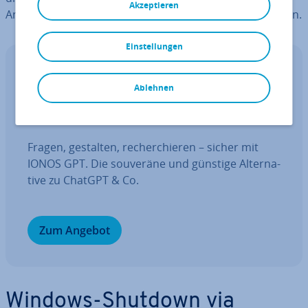
Akzeptieren
Anwender und Windows er­mög­licht, ein­ge­ge­ben werden.
Einstellungen
IONOS GPT
Ablehnen
Ihr sou­ve­rä­ner KI Assistent für mehr
Pro­duk­ti­vi­tät.
Fragen, gestalten, re­cher­chie­ren – sicher mit
IONOS GPT. Die souveräne und günstige Al­ter­na­
ti­ve zu ChatGPT & Co.
Zum Angebot
Windows-Shutdown via