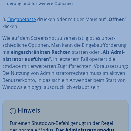
de­rung und für weitere Optionen.
3.
Ein­ga­be­tas­te
drücken oder mit der Maus auf „
Öffnen
“
klicken.
Wie auf dem Screen­shot zu sehen ist, gibt es un­ter­
schied­li­che Optionen. Man kann die Ein­ge­bauf­for­de­rung
mit
ein­ge­schränk­ten Rechten
starten oder „
Als Ad­mi­
nis­tra­tor ausführen
“. In letzterem Fall operiert die
cmd.exe mit er­wei­ter­ten Zu­griffs­rech­ten. Vor­aus­set­zung:
Die Nutzung von Ad­mi­nis­tra­tor­rech­ten muss im aktiven
Be­nut­zer­kon­to, in das sich ein Anwender beim Start von
Windows einloggt, aus­drück­lich erlaubt sein.
Hinweis
Für einen Shutdown-Befehl genügt in der Regel
der normale Modus. Der
Ad­mi­nis­tra­tor­mo­dus