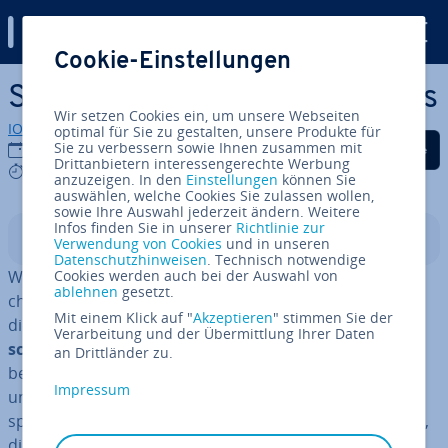
Digital Guide
Cookie-Einstellungen
Zum Haupt­in­halt springen
Shutdown via CMD – so geht’s
Wir setzen Cookies ein, um unsere Webseiten
IONOS Redaktion
optimal für Sie zu gestalten, unsere Produkte für
Auf Facebook teilen
Auf Twitter teilen
Auf LinkedIn tei
Sie zu verbessern sowie Ihnen zusammen mit
12.06.2020
Drittanbietern interessengerechte Werbung
8 mins
anzuzeigen. In den
Einstellungen
können Sie
auswählen, welche Cookies Sie zulassen wollen,
sowie Ihre Auswahl jederzeit ändern. Weitere
Infos finden Sie in unserer
Richtlinie zur
In­halts­ver­zeich­nis
Verwendung von Cookies
und in unseren
Datenschutzhinweisen
. Technisch notwendige
Wie man seinen PC über die Windows-Be­nut­zer­ober­flä­
Cookies werden auch bei der Auswahl von
ablehnen
gesetzt.
che her­un­ter­fährt, weiß jeder Windows-Nutzer. Die Be­
Mit einem Klick auf "
Akzeptieren
" stimmen Sie der
dien­ober­flä­che stellt seinen Nutzern aber nur
ein­ge­
Verarbeitung und der Übermittlung Ihrer Daten
schränk­te Mög­lich­kei­ten
zur Verfügung. Weniger
an Drittländer zu.
bekannt ist, dass sich Computer sehr variabel und auf
Impressum
un­ter­schied­li­che Weisen her­un­ter­fah­ren lassen, indem
spezielle Shutdown-Befehle in die Ein­ga­be­auf­for­de­rung,
die als Be­triebs­sys­tem-Shell eine In­ter­ak­ti­on zwischen