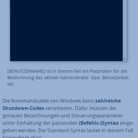
[BE­NUT­ZER­NA­ME] ist in diesem Fall ein Platz­hal­ter für die
Be­zeich­nung des aktiven Ad­mi­nis­tra­tor- bzw. Be­nut­zer­kon­
tos
Die Kom­man­do­zei­le von Windows kann
zahl­rei­che
Shutdown-Codes
ver­ar­bei­ten. Dafür müssen die
genauen Be­zeich­nun­gen und Steue­rungs­pa­ra­me­ter
unter Ein­hal­tung der passenden
(Befehls-)Syntax
ein­ge­
ge­ben werden. Die Standard-Syntax lautet in diesem Fall
fol­gen­der­ma­ßen: