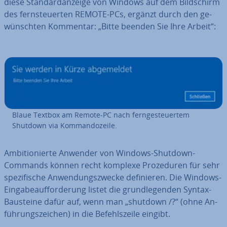
diese Stan­dard­an­zei­ge von Windows auf dem Bild­schirm
des fern­steu­er­ten REMOTE-PCs, ergänzt durch den ge­
wünsch­ten Kommentar: „Bitte beenden Sie Ihre Arbeit“:
Blaue Textbox am Remote-PC nach fern­ge­steu­er­tem
Shutdown via Kom­man­do­zei­le.
Am­bi­tio­nier­te Anwender von Windows-Shutdown-
Commands können recht komplexe Pro­ze­du­ren für sehr
spe­zi­fi­sche An­wen­dungs­zwe­cke de­fi­nie­ren. Die Windows-
Ein­ga­be­auf­for­de­rung listet die grund­le­gen­den Syntax-
Bausteine dafür auf, wenn man „shutdown /?“ (ohne An­
füh­rungs­zei­chen) in die Be­fehls­zei­le eingibt.