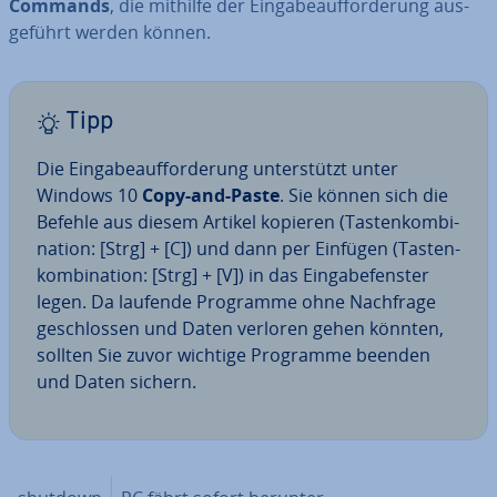
Commands
, die mithilfe der Ein­ga­be­auf­for­de­rung aus­
ge­führt werden können.
Tipp
Die Ein­ga­be­auf­for­de­rung un­ter­stützt unter
Windows 10
Copy-and-Paste
. Sie können sich die
Befehle aus diesem Artikel kopieren (Tas­ten­kom­bi­
na­ti­on: [Strg] + [C]) und dann per Einfügen (Tas­ten­
kom­bi­na­ti­on: [Strg] + [V]) in das Ein­ga­be­fens­ter
legen. Da laufende Programme ohne Nachfrage
ge­schlos­sen und Daten verloren gehen könnten,
sollten Sie zuvor wichtige Programme beenden
und Daten sichern.