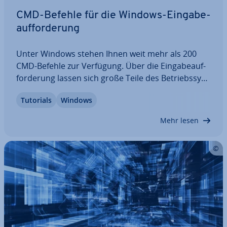
CMD-Befehle für die Windows-Ein­ga­be­
auf­for­de­rung
Unter Windows stehen Ihnen weit mehr als 200
CMD-Befehle zur Verfügung. Über die Ein­ga­be­auf­
for­de­rung lassen sich große Teile des Be­triebs­sys­
tems, des Computers oder der Laufwerke kon­trol­
Tutorials
Windows
lie­ren. Mit den Windows-Kon­so­len­be­feh­len können
Sie außerdem Ihre Dateien or­ga­ni­sie­ren oder…
Mehr lesen