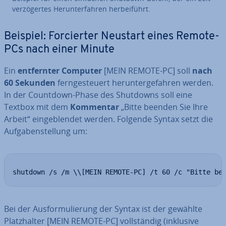
ver­zö­ger­tes Her­un­ter­fah­ren her­bei­führt.
Beispiel: For­cier­ter Neustart eines Remote-
PCs nach einer Minute
Ein
ent­fern­ter Computer
[MEIN REMOTE-PC] soll
nach
60 Sekunden
fern­ge­steu­ert her­un­ter­ge­fah­ren werden.
In der Countdown-Phase des Shutdowns soll eine
Textbox mit dem
Kommentar
„Bitte beenden Sie Ihre
Arbeit“ ein­ge­blen­det werden. Folgende Syntax setzt die
Auf­ga­ben­stel­lung um:
shutdown /s /m \\[MEIN REMOTE-PC] /t 60 /c "Bitte be
Bei der Aus­for­mu­lie­rung der Syntax ist der gewählte
Platz­hal­ter [MEIN REMOTE-PC] voll­stän­dig (inklusive