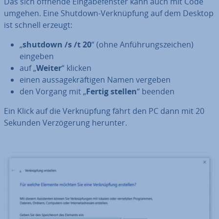
Das sich öffnende Ein­ga­be­fens­ter kann auch mit Code
umgehen. Eine Shutdown-Ver­knüp­fung auf dem Desktop
ist schnell erzeugt:
„
shutdown /s /t 20
“ (ohne An­füh­rungs­zei­chen)
eingeben
auf „
Weiter
“ klicken
einen aus­sa­ge­kräf­ti­gen Namen vergeben
den Vorgang mit „
Fertig stellen
“ beenden
Ein Klick auf die Ver­knüp­fung fährt den PC dann mit 20
Sekunden Ver­zö­ge­rung herunter.