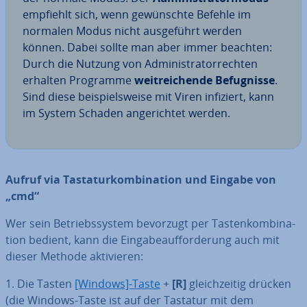
empfiehlt sich, wenn ge­wünsch­te Befehle im
normalen Modus nicht aus­ge­führt werden
können. Dabei sollte man aber immer beachten:
Durch die Nutzung von Ad­mi­nis­tra­tor­rech­ten
erhalten Programme
weit­rei­chen­de Be­fug­nis­se
.
Sind diese bei­spiels­wei­se mit Viren infiziert, kann
im System Schaden an­ge­rich­tet werden.
Aufruf via Tas­ta­tur­kom­bi­na­ti­on und Eingabe von
„cmd“
Wer sein Be­triebs­sys­tem bevorzugt per Tas­ten­kom­bi­na­
ti­on bedient, kann die Ein­ga­be­auf­for­de­rung auch mit
dieser Methode ak­ti­vie­ren:
1. Die Tasten
[Windows]-Taste
+
[R]
gleich­zei­tig drücken
(die Windows-Taste ist auf der Tastatur mit dem