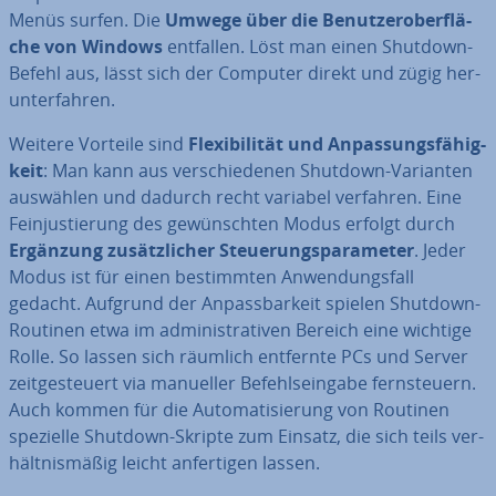
Menüs surfen. Die
Umwege über die Be­nut­zer­ober­flä­
che von Windows
entfallen. Löst man einen Shutdown-
Befehl aus, lässt sich der Computer direkt und zügig her­
un­ter­fah­ren.
Weitere Vorteile sind
Fle­xi­bi­li­tät und An­pas­sungs­fä­hig­
keit
: Man kann aus ver­schie­de­nen Shutdown-Varianten
auswählen und dadurch recht variabel verfahren. Eine
Fein­jus­tie­rung des ge­wünsch­ten Modus erfolgt durch
Ergänzung zu­sätz­li­cher Steue­rungs­pa­ra­me­ter
. Jeder
Modus ist für einen be­stimm­ten An­wen­dungs­fall
gedacht. Aufgrund der An­pass­bar­keit spielen Shutdown-
Routinen etwa im ad­mi­nis­tra­ti­ven Bereich eine wichtige
Rolle. So lassen sich räumlich entfernte PCs und Server
zeit­ge­steu­ert via manueller Be­fehls­ein­ga­be fern­steu­ern.
Auch kommen für die Au­to­ma­ti­sie­rung von Routinen
spezielle Shutdown-Skripte zum Einsatz, die sich teils ver­
hält­nis­mä­ßig leicht an­fer­ti­gen lassen.