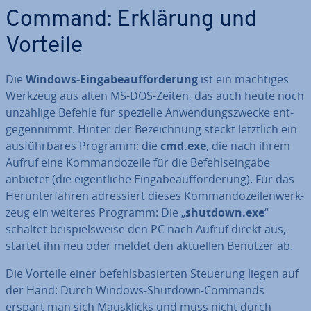
Command: Erklärung und
Vorteile
Die
Windows-Ein­ga­be­auf­for­de­rung
ist ein mächtiges
Werkzeug aus alten MS-DOS-Zeiten, das auch heute noch
unzählige Befehle für spezielle An­wen­dungs­zwe­cke ent­
ge­gen­nimmt. Hinter der Be­zeich­nung steckt letztlich ein
aus­führ­ba­res Programm: die
cmd.exe
, die nach ihrem
Aufruf eine Kom­man­do­zei­le für die Be­fehls­ein­ga­be
anbietet (die ei­gent­li­che Ein­ga­be­auf­for­de­rung). Für das
Her­un­ter­fah­ren adres­siert dieses Kom­man­do­zei­len­werk­
zeug ein weiteres Programm: Die „
shutdown.exe
“
schaltet bei­spiels­wei­se den PC nach Aufruf direkt aus,
startet ihn neu oder meldet den aktuellen Benutzer ab.
Die Vorteile einer be­fehls­ba­sier­ten Steuerung liegen auf
der Hand: Durch Windows-Shutdown-Commands
erspart man sich Maus­klicks und muss nicht durch