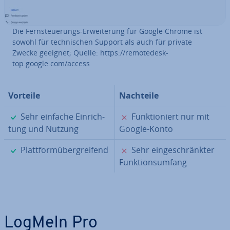
Die Fern­steue­rungs-Er­wei­te­rung für Google Chrome ist
sowohl für tech­ni­schen Support als auch für private
Zwecke geeignet; Quelle: https://re­mo­te­de­sk­
top.google.com/access
Vorteile
Nachteile
✓
✗
Sehr einfache Ein­rich­
Funk­tio­niert nur mit
tung und Nutzung
Google-Konto
✓
✗
Platt­form­über­grei­fend
Sehr ein­ge­schränk­ter
Funk­ti­ons­um­fang
LogMeIn Pro