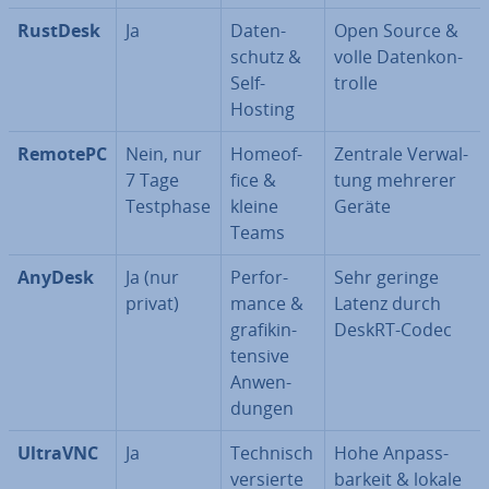
RustDesk
Ja
Da­ten­
Open Source &
schutz &
volle Da­ten­kon­
Self-
trol­le
Hosting
RemotePC
Nein, nur
Ho­me­of­
Zentrale Ver­wal­
7 Tage
fice &
tung mehrerer
Testphase
kleine
Geräte
Teams
AnyDesk
Ja (nur
Per­for­
Sehr geringe
privat)
mance &
Latenz durch
gra­fik­in­
DeskRT-Codec
ten­si­ve
An­wen­
dun­gen
UltraVNC
Ja
Technisch
Hohe An­pass­
versierte
bar­keit & lokale