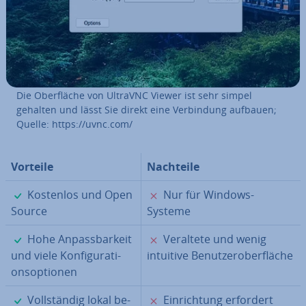
Die Ober­flä­che von UltraVNC Viewer ist sehr simpel
gehalten und lässt Sie direkt eine Ver­bin­dung aufbauen;
Quelle: https://uvnc.com/
Vorteile
Nachteile
✓
✗
Kostenlos und Open
Nur für Windows-
Source
Systeme
✓
✗
Hohe An­pass­bar­keit
Veraltete und wenig
und viele Kon­fi­gu­ra­ti­
intuitive Be­nut­zer­ober­flä­che
ons­op­tio­nen
✓
✗
Voll­stän­dig lokal be­
Ein­rich­tung erfordert