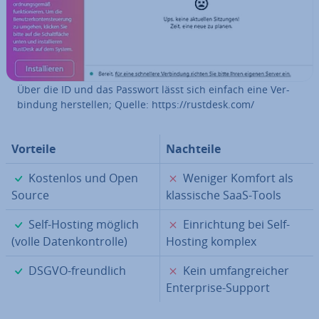
Über die ID und das Passwort lässt sich einfach eine Ver­
bin­dung her­stel­len; Quelle: https://rustdesk.com/
Vorteile
Nachteile
✓
✗
Kostenlos und Open
Weniger Komfort als
Source
klas­si­sche SaaS-Tools
✓
✗
Self-Hosting möglich
Ein­rich­tung bei Self-
(volle Da­ten­kon­trol­le)
Hosting komplex
✓
✗
DSGVO-freund­lich
Kein um­fang­rei­cher
En­ter­pri­se-Support