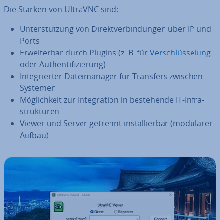
Die Stärken von UltraVNC sind:
Un­ter­stüt­zung von Di­rekt­ver­bin­dun­gen über IP und
Ports
Er­wei­ter­bar durch Plugins (z. B. für
Ver­schlüs­se­lung
oder Au­then­ti­fi­zie­rung)
In­te­grier­ter Da­tei­ma­na­ger für Transfers zwischen
Systemen
Mög­lich­keit zur In­te­gra­ti­on in be­stehen­de IT-In­fra­
struk­tu­ren
Viewer und Server getrennt in­stal­lier­bar (modularer
Aufbau)