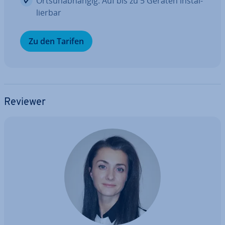
Orts­un­ab­hän­gig: Auf bis zu 5 Geräten in­stal­
lier­bar
Zu den Tarifen
Reviewer