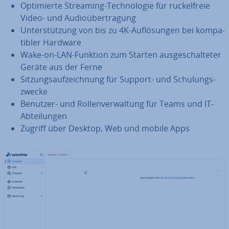
Op­ti­mier­te Streaming-Tech­no­lo­gie für ru­ck­el­freie
Video- und Au­dio­über­tra­gung
Un­ter­stüt­zung von bis zu 4K-Auf­lö­sun­gen bei kom­pa­
ti­bler Hardware
Wake-on-LAN-Funktion zum Starten aus­ge­schal­te­ter
Geräte aus der Ferne
Sit­zungs­auf­zeich­nung für Support- und Schu­lungs­
zwe­cke
Benutzer- und Rol­len­ver­wal­tung für Teams und IT-
Ab­tei­lun­gen
Zugriff über Desktop, Web und mobile Apps