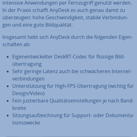
in­ten­si­ve An­wen­dun­gen per Fern­zu­griff genutzt werden.
In der Praxis schafft AnyDesk es auch genau damit zu
über­zeu­gen: hohe Ge­schwin­dig­keit, stabile Ver­bin­dun­
gen und eine gute Bild­qua­li­tät.
Insgesamt hebt sich AnyDesk durch die folgenden Ei­gen­
schaf­ten ab:
Ei­gen­ent­wi­ckel­ter DeskRT-Codec für flüssige Bild­
über­tra­gung
Sehr geringe Latenz auch bei schwä­che­ren In­ter­net­
ver­bin­dun­gen
Un­ter­stüt­zung für High-FPS-Über­tra­gung (wichtig für
Design/Video)
Fein jus­tier­ba­re Qua­li­täts­ein­stel­lun­gen je nach Band­
brei­te
Sit­zungs­auf­zeich­nung für Support- oder Do­ku­men­ta­
ti­ons­zwe­cke