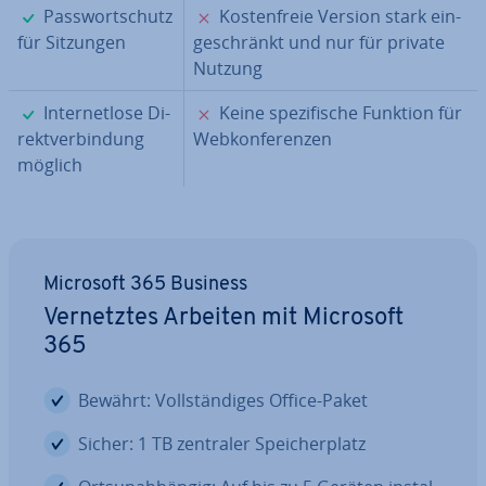
✓
✗
Pass­wort­schutz
Kos­ten­freie Version stark ein­
für Sitzungen
ge­schränkt und nur für private
Nutzung
✓
✗
In­ter­net­lo­se Di­
Keine spe­zi­fi­sche Funktion für
rekt­ver­bin­dung
Web­kon­fe­ren­zen
möglich
Microsoft 365 Business
Ver­netz­tes Arbeiten mit Microsoft
365
Bewährt: Voll­stän­di­ges Office-Paket
Sicher: 1 TB zentraler Spei­cher­platz