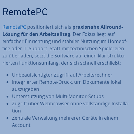
RemotePC
RemotePC
po­si­tio­niert sich als
pra­xis­na­he Allround-
Lösung für den Ar­beits­all­tag
. Der Fokus liegt auf
einfacher Ein­rich­tung und stabiler Nutzung im Ho­me­of­
fice oder IT-Support. Statt mit tech­ni­schen Spie­le­rei­en
zu überladen, setzt die Software auf einen klar struk­tu­
rier­ten Funk­ti­ons­um­fang, der sich schnell er­schließt:
Un­be­auf­sich­tig­ter Zugriff auf Ar­beits­rech­ner
In­te­grier­ter Remote-Druck, um Dokumente lokal
aus­zu­ge­ben
Un­ter­stüt­zung von Multi-Monitor-Setups
Zugriff über Web­brow­ser ohne voll­stän­di­ge In­stal­la­
ti­on
Zentrale Ver­wal­tung mehrerer Geräte in einem
Account