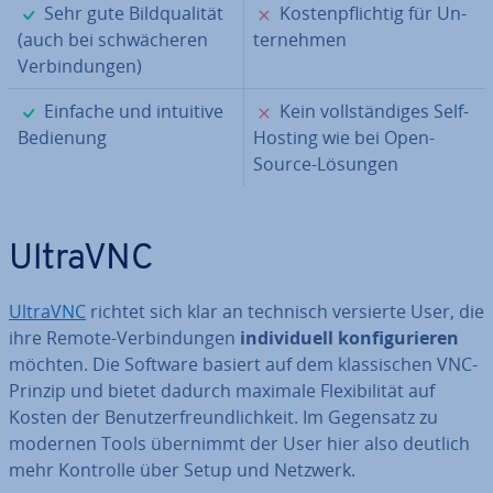
✓
✗
Sehr gute Bild­qua­li­tät
Kos­ten­pflich­tig für Un­
(auch bei schwä­che­ren
ter­neh­men
Ver­bin­dun­gen)
✓
✗
Einfache und intuitive
Kein voll­stän­di­ges Self-
Bedienung
Hosting wie bei Open-
Source-Lösungen
UltraVNC
UltraVNC
richtet sich klar an technisch versierte User, die
ihre Remote-Ver­bin­dun­gen
in­di­vi­du­ell kon­fi­gu­rie­ren
möchten. Die Software basiert auf dem klas­si­schen VNC-
Prinzip und bietet dadurch maximale Fle­xi­bi­li­tät auf
Kosten der Be­nut­zer­freund­lich­keit. Im Gegensatz zu
modernen Tools übernimmt der User hier also deutlich
mehr Kontrolle über Setup und Netzwerk.