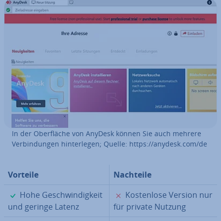
In der Ober­flä­che von AnyDesk können Sie auch mehrere
Ver­bin­dun­gen hin­ter­le­gen; Quelle: https://anydesk.com/de
Vorteile
Nachteile
✓
✗
Hohe Ge­schwin­dig­keit
Kos­ten­lo­se Version nur
und geringe Latenz
für private Nutzung