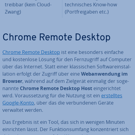
treib­bar (kein Cloud-
tech­ni­sches Know-how
Zwang)
(Port­frei­ga­ben etc.)
Chrome Remote Desktop
Chrome Remote Desktop
ist eine besonders einfache
und kos­ten­lo­se Lösung für den Fern­zu­griff auf Computer
über das Internet. Statt einer klas­si­schen Soft­ware­instal­
la­ti­on erfolgt der Zugriff über eine
Web­an­wen­dung im
Browser
, während auf dem Zielgerät einmalig der so­ge­
nann­te
Chrome Remote Desktop Host
ein­ge­rich­tet
wird. Vor­aus­set­zung für die Nutzung ist ein
er­stell­tes
Google-Konto
, über das die ver­bun­de­nen Geräte
verwaltet werden.
Das Ergebnis ist ein Tool, das sich in wenigen Minuten
ein­rich­ten lässt. Der Funk­ti­ons­um­fang kon­zen­triert sich