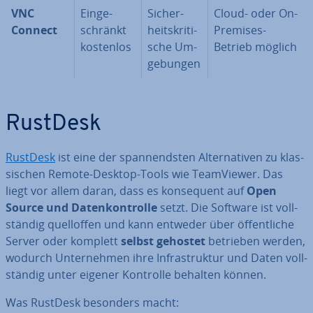
VNC
Ein­ge­
Si­cher­
Cloud- oder On-
Connect
schränkt
heits­kri­ti­
Premises-
kostenlos
sche Um­
Betrieb möglich
ge­bun­gen
RustDesk
RustDesk
ist eine der span­nends­ten Al­ter­na­ti­ven zu klas­
si­schen Remote-Desktop-Tools wie Team­View­er. Das
liegt vor allem daran, dass es kon­se­quent auf
Open
Source und Da­ten­kon­trol­le
setzt. Die Software ist voll­
stän­dig quell­of­fen und kann entweder über öf­fent­li­che
Server oder komplett
selbst gehostet
betrieben werden,
wodurch Un­ter­neh­men ihre In­fra­struk­tur und Daten voll­
stän­dig unter eigener Kontrolle behalten können.
Was RustDesk besonders macht: