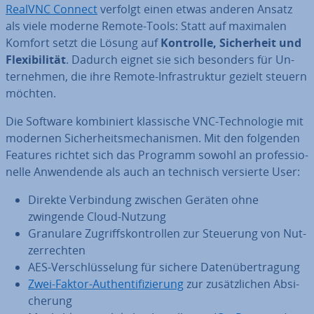
RealVNC Connect
verfolgt einen etwas anderen Ansatz
als viele moderne Remote-Tools: Statt auf maximalen
Komfort setzt die Lösung auf
Kontrolle, Si­cher­heit und
Fle­xi­bi­li­tät
. Dadurch eignet sie sich besonders für Un­
ter­neh­men, die ihre Remote-In­fra­struk­tur gezielt steuern
möchten.
Die Software kom­bi­niert klas­si­sche VNC-Tech­no­lo­gie mit
modernen Si­cher­heits­me­cha­nis­men. Mit den folgenden
Features richtet sich das Programm sowohl an pro­fes­sio­
nel­le An­wen­den­de als auch an technisch versierte User:
Direkte Ver­bin­dung zwischen Geräten ohne
zwingende Cloud-Nutzung
Granulare Zu­griffs­kon­trol­len zur Steuerung von Nut­
zer­rech­ten
AES-Ver­schlüs­se­lung für sichere Da­ten­über­tra­gung
Zwei-Faktor-Au­then­ti­fi­zie­rung
zur zu­sätz­li­chen Ab­si­
che­rung