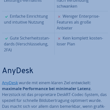
Leistungs-Ver­hält­nis
nach Ver­bin­dung
schwanken
✓
✗
Einfache Ein­rich­tung
Weniger En­ter­pri­se-
und intuitive Nutzung
Features als große
Anbieter
✓
✗
Gute Si­cher­heits­stan­
Kein komplett kos­ten­
dards (Ver­schlüs­se­lung,
lo­ser Plan
2FA)
AnyDesk
AnyDesk
wurde mit einem klaren Ziel ent­wi­ckelt:
maximale Per­for­mance bei minimaler Latenz
.
Herzstück ist das pro­prie­tä­re DeskRT-Codec-System, das
speziell für schnelle Bild­über­tra­gung optimiert wurde.
Das macht sich vor allem dann bemerkbar, wenn gra­fik­