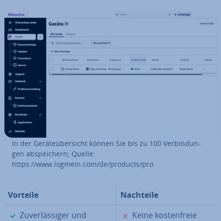
In der Ge­rä­te­über­sicht können Sie bis zu 100 Ver­bin­dun­
gen ab­spei­chern; Quelle:
https://www.logmein.com/de/products/pro
Vorteile
Nachteile
✓
✗
Zu­ver­läs­si­ger und
Keine kos­ten­freie