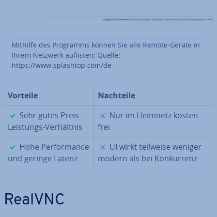
Mithilfe des Programms können Sie alle Remote-Geräte in
Ihrem Netzwerk auflisten; Quelle:
https://www.splashtop.com/de
Vorteile
Nachteile
✓
✗
Sehr gutes Preis-
Nur im Heimnetz kos­ten­
Leistungs-Ver­hält­nis
frei
✓
✗
Hohe Per­for­mance
UI wirkt teilweise weniger
und geringe Latenz
modern als bei Kon­kur­renz
RealVNC