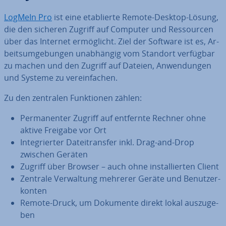
LogMeIn Pro
ist eine eta­blier­te Remote-Desktop-Lösung,
die den sicheren Zugriff auf Computer und Res­sour­cen
über das Internet er­mög­licht. Ziel der Software ist es, Ar­
beits­um­ge­bun­gen un­ab­hän­gig vom Standort verfügbar
zu machen und den Zugriff auf Dateien, An­wen­dun­gen
und Systeme zu ver­ein­fa­chen.
Zu den zentralen Funk­tio­nen zählen:
Per­ma­nen­ter Zugriff auf entfernte Rechner ohne
aktive Freigabe vor Ort
In­te­grier­ter Da­tei­trans­fer inkl. Drag-and-Drop
zwischen Geräten
Zugriff über Browser – auch ohne in­stal­lier­ten Client
Zentrale Ver­wal­tung mehrerer Geräte und Be­nut­zer­
kon­ten
Remote-Druck, um Dokumente direkt lokal aus­zu­ge­
ben