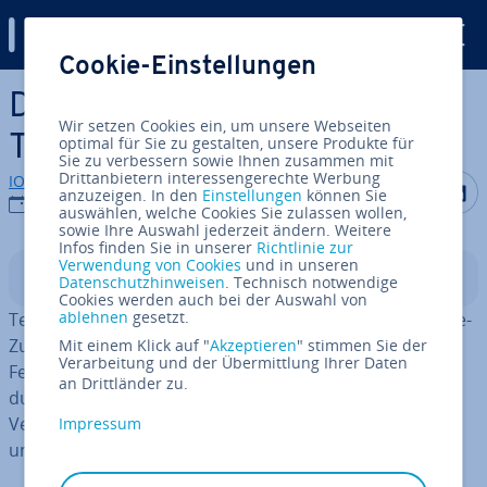
Digital Guide
Cookie-Einstellungen
Zum Haupt­in­halt springen
Die 8 besten Al­ter­na­ti­ven zu
Wir setzen Cookies ein, um unsere Webseiten
Team­View­er
optimal für Sie zu gestalten, unsere Produkte für
Sie zu verbessern sowie Ihnen zusammen mit
Drittanbietern interessengerechte Werbung
IONOS Redaktion
Auf Facebo
Auf Tw
A
anzuzeigen. In den
Einstellungen
können Sie
28.07.2026
auswählen, welche Cookies Sie zulassen wollen,
sowie Ihre Auswahl jederzeit ändern. Weitere
Infos finden Sie in unserer
Richtlinie zur
Verwendung von Cookies
und in unseren
In­halts­ver­zeich­nis
Datenschutzhinweisen
. Technisch notwendige
Cookies werden auch bei der Auswahl von
ablehnen
gesetzt.
Team­View­er ist eine Software für Fern­zu­griff und Online-
Zu­sam­men­ar­beit. Sie er­mög­licht es, Computer aus der
Mit einem Klick auf "
Akzeptieren
" stimmen Sie der
Verarbeitung und der Übermittlung Ihrer Daten
Ferne zu steuern, Support zu leisten oder Meetings
an Drittländer zu.
durch­zu­füh­ren. Je nach Einsatz stehen Al­ter­na­ti­ven zur
Verfügung, die sich deutlich in Per­for­mance, Si­cher­heit
Impressum
und Funk­ti­ons­um­fang un­ter­schei­den.