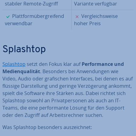
stabiler Remote-Zugriff
Variante verfügbar
✓
✗
Platt­form­über­grei­fend
Ver­gleichs­wei­se
ver­wend­bar
hoher Preis
Splashtop
Splashtop
setzt den Fokus klar auf
Per­for­mance und
Me­di­en­qua­li­tät
. Besonders bei An­wen­dun­gen wie
Video, Audio oder gra­fi­schen In­ter­faces, bei denen es auf
flüssige Dar­stel­lung und geringe Ver­zö­ge­rung ankommt,
spielt die Software ihre Stärken aus. Dabei richtet sich
Splashtop sowohl an Pri­vat­per­so­nen als auch an IT-
Teams, die eine per­for­man­te Lösung für den Support
oder den Zugriff auf Ar­beits­rech­ner suchen.
Was Splashtop besonders aus­zeich­net: