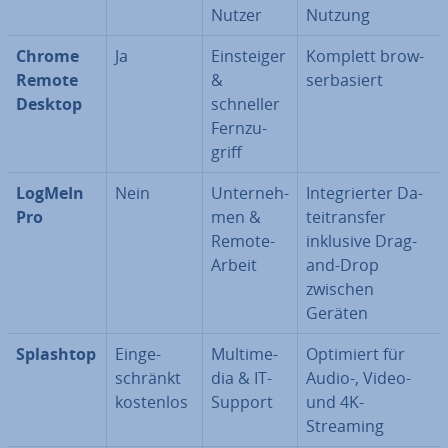
Nutzer
Nutzung
Chrome
Ja
Ein­stei­ger
Komplett brow­
Remote
&
ser­ba­siert
Desktop
schneller
Fern­zu­
griff
LogMeIn
Nein
Un­ter­neh­
In­te­grier­ter Da­
Pro
men &
tei­trans­fer
Remote-
inklusive Drag-
Arbeit
and-Drop
zwischen
Geräten
Splashtop
Ein­ge­
Mul­ti­me­
Optimiert für
schränkt
dia & IT-
Audio-, Video-
kostenlos
Support
und 4K-
Streaming