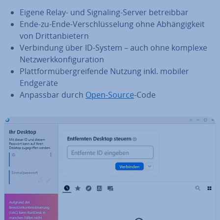
Eigene Relay- und Signaling-Server be­treib­bar
Ende-zu-Ende-Ver­schlüs­se­lung ohne Ab­hän­gig­keit
von Dritt­an­bie­tern
Ver­bin­dung über ID-System – auch ohne komplexe
Netz­werk­kon­fi­gu­ra­ti­on
Platt­form­über­grei­fen­de Nutzung inkl. mobiler
Endgeräte
Anpassbar durch
Open-Source
-Code