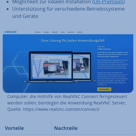
Mög­lich­keit zur lokalen In­stal­la­ti­on (
On-Premises
)
Un­ter­stüt­zung für ver­schie­de­ne Be­triebs­sys­te­me
und Geräte
Computer, die mithilfe von RealVNC Connect fern­ge­steu­ert
werden sollen, benötigen die Anwendung RealVNC Server;
Quelle: https://www.realvnc.com/en/connect/
Vorteile
Nachteile