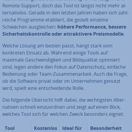
Remote-Support, doch das Tool ist längst nicht mehr al­
ter­na­tiv­los. Gerade in den letzten Jahren haben sich zahl­
rei­che Programme etabliert, die gezielt einzelne
Schwächen aus­glei­chen:
höhere Per­for­mance, bessere
Si­cher­heits­kon­trol­le oder at­trak­ti­ve­re Preis­mo­del­le
.
Welche Lösung am besten passt, hängt stark vom
konkreten Einsatz ab. Während einige Tools auf
maximale Ge­schwin­dig­keit und Bild­qua­li­tät optimiert
sind, legen andere den Fokus auf Da­ten­schutz, einfache
Bedienung oder Team-Zu­sam­men­ar­beit. Auch die Frage,
ob die Software privat oder im Un­ter­neh­men genutzt
wird, spielt eine ent­schei­den­de Rolle.
Die folgende Übersicht hilft dabei, die wich­tigs­ten Al­ter­
na­ti­ven schnell ein­zu­ord­nen und zeigt auf einen Blick,
welches Tool sich für welchen Zweck besonders eignet:
Tool
Kostenlos
Ideal für
Be­son­der­heit