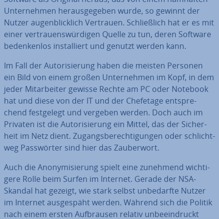
Un­ter­neh­men her­aus­ge­ge­ben wurde, so gewinnt der
Nutzer au­gen­blick­lich Vertrauen. Schließ­lich hat er es mit
einer ver­trau­ens­wür­di­gen Quelle zu tun, deren Software
be­den­ken­los in­stal­liert und genutzt werden kann.
Im Fall der Au­to­ri­sie­rung haben die meisten Personen
ein Bild von einem großen Un­ter­neh­men im Kopf, in dem
jeder Mit­ar­bei­ter gewisse Rechte am PC oder Notebook
hat und diese von der IT und der Chefetage ent­spre­
chend fest­ge­legt und vergeben werden. Doch auch im
Privaten ist die Au­to­ri­sie­rung ein Mittel, das der Si­cher­
heit im Netz dient. Zu­gangs­be­rech­ti­gun­gen oder schlicht­
weg Pass­wör­ter sind hier das Zau­ber­wort.
Auch die An­ony­mi­sie­rung spielt eine zunehmend wich­ti­
ge­re Rolle beim Surfen im Internet. Gerade der NSA-
Skandal hat gezeigt, wie stark selbst un­be­darf­te Nutzer
im Internet aus­ge­späht werden. Während sich die Politik
nach einem ersten Auf­brau­sen relativ un­be­ein­druckt