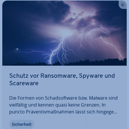
Schutz vor Ran­som­wa­re, Spyware und
Scareware
Die Formen von Schad­soft­ware bzw. Malware sind
viel­fäl­tig und kennen quasi keine Grenzen. In
puncto Prä­ven­tiv­maß­nah­men lässt sich hingegen
ein klares Muster fest­hal­ten, das gute Chancen im
Si­cher­heit
Kampf gegen schäd­li­che An­wen­dun­gen ver­spricht.