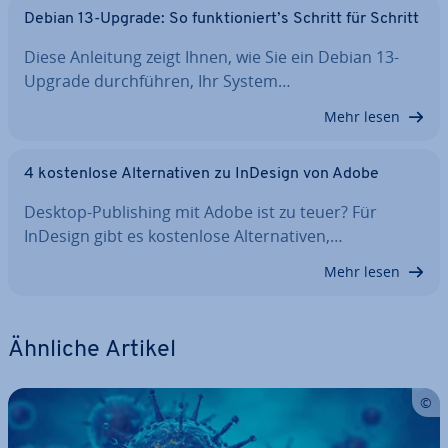
Debian 13-Upgrade: So funk­tio­niert’s Schritt für Schritt
Diese Anleitung zeigt Ihnen, wie Sie ein Debian 13-
Upgrade durch­füh­ren, Ihr System…
Mehr lesen
4 kos­ten­lo­se Al­ter­na­ti­ven zu InDesign von Adobe
Desktop-Pu­bli­shing mit Adobe ist zu teuer? Für
InDesign gibt es kos­ten­lo­se Al­ter­na­ti­ven,…
Mehr lesen
Ähnliche Artikel