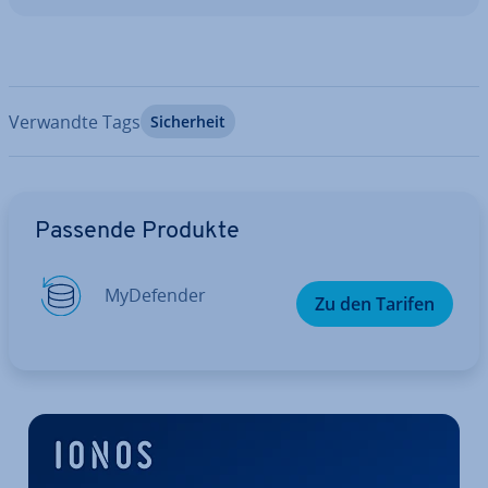
Verwandte Tags
Si­cher­heit
Zum Hauptmenü
Passende Produkte
My­De­fen­der
Zu den Tarifen