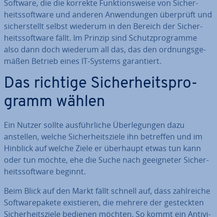
Software, die die korrekte Funk­ti­ons­wei­se von Si­cher­
heits­soft­ware und anderen An­wen­dun­gen überprüft und
si­cher­stellt selbst wiederum in den Bereich der Si­cher­
heits­soft­ware fällt. Im Prinzip sind Schutz­pro­gram­me
also dann doch wiederum all das, das den ord­nungs­ge­
mä­ßen Betrieb eines IT-Systems ga­ran­tiert.
Das richtige Si­cher­heits­pro­
gramm wählen
Ein Nutzer sollte aus­führ­li­che Über­le­gun­gen dazu
anstellen, welche Si­cher­heits­zie­le ihn betreffen und im
Hinblick auf welche Ziele er überhaupt etwas tun kann
oder tun möchte, ehe die Suche nach ge­eig­ne­ter Si­cher­
heits­soft­ware beginnt.
Beim Blick auf den Markt fällt schnell auf, dass zahl­rei­che
Soft­ware­pa­ke­te exis­tie­ren, die mehrere der ge­steck­ten
Si­cher­heits­zie­le bedienen möchten. So kommt ein An­ti­vi­