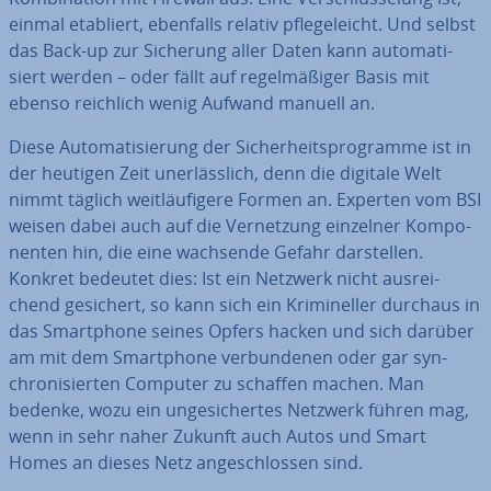
einmal etabliert, ebenfalls relativ pfle­ge­leicht. Und selbst
das Back-up zur Sicherung aller Daten kann au­to­ma­ti­
siert werden – oder fällt auf re­gel­mä­ßi­ger Basis mit
ebenso reichlich wenig Aufwand manuell an.
Diese Au­to­ma­ti­sie­rung der Si­cher­heits­pro­gram­me ist in
der heutigen Zeit un­er­läss­lich, denn die digitale Welt
nimmt täglich weit­läu­fi­ge­re Formen an. Experten vom BSI
weisen dabei auch auf die Ver­net­zung einzelner Kom­po­
nen­ten hin, die eine wachsende Gefahr dar­stel­len.
Konkret bedeutet dies: Ist ein Netzwerk nicht aus­rei­
chend gesichert, so kann sich ein Kri­mi­nel­ler durchaus in
das Smart­phone seines Opfers hacken und sich darüber
am mit dem Smart­phone ver­bun­de­nen oder gar syn­
chro­ni­sier­ten Computer zu schaffen machen. Man
bedenke, wozu ein un­ge­si­cher­tes Netzwerk führen mag,
wenn in sehr naher Zukunft auch Autos und Smart
Homes an dieses Netz an­ge­schlos­sen sind.