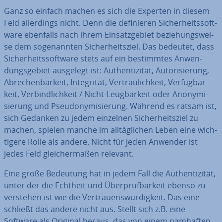
Ganz so einfach machen es sich die Experten in diesem
Feld al­ler­dings nicht. Denn die de­fi­nie­ren Si­cher­heits­soft­
ware ebenfalls nach ihrem Ein­satz­ge­biet be­zie­hungs­wei­
se dem so­ge­nann­ten Si­cher­heits­ziel. Das bedeutet, dass
Si­cher­heits­soft­ware stets auf ein be­stimm­tes An­wen­
dungs­ge­biet ausgelegt ist: Au­then­ti­zi­tät, Au­to­ri­sie­rung,
Ab­re­chen­bar­keit, In­te­gri­tät, Ver­trau­lich­keit, Ver­füg­bar­
keit, Ver­bind­lich­keit / Nicht-Leug­bar­keit oder An­ony­mi­
sie­rung und Pseud­ony­mi­sie­rung. Während es ratsam ist,
sich Gedanken zu jedem einzelnen Si­cher­heits­ziel zu
machen, spielen manche im all­täg­li­chen Leben eine wich­
ti­ge­re Rolle als andere. Nicht für jeden Anwender ist
jedes Feld glei­cher­ma­ßen relevant.
Eine große Bedeutung hat in jedem Fall die Au­then­ti­zi­tät,
unter der die Echtheit und Über­prüf­bar­keit ebenso zu
verstehen ist wie die Ver­trau­ens­wür­dig­keit. Das eine
schließt das andere nicht aus. Stellt sich z.B. eine
Software als Original heraus, das von einem namhaften