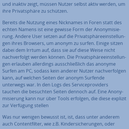
und inaktiv zeigt, müssen Nutzer selbst aktiv werden, um
ihre Pri­vat­sphä­re zu schützen.
Bereits die Nutzung eines Nicknames in Foren statt des
echten Namens ist eine gewisse Form der An­ony­mi­sie­
rung. Andere User setzen auf die Pri­vat­sphä­re­ein­stel­lun­
gen ihres Browsers, um anonym zu surfen. Einige sitzen
dabei dem Irrtum auf, dass sie auf diese Weise nicht
nach­ver­folgt werden können. Die Pri­vat­sphä­re­ein­stel­lun­
gen erlauben al­ler­dings aus­schließ­lich das anonyme
Surfen am PC, sodass kein anderer Nutzer nach­ver­fol­gen
kann, auf welchen Seiten der anonym Surfende
unterwegs war. In den Logs des Ser­vice­pro­vi­ders
tauchen die besuchten Seiten dennoch auf. Eine An­ony­
mi­sie­rung kann nur über Tools erfolgen, die diese explizit
zur Verfügung stellen
Was nur wenigen bewusst ist, ist, dass unter anderem
auch Con­tent­fil­ter, wie z.B. Kin­der­si­che­run­gen, oder