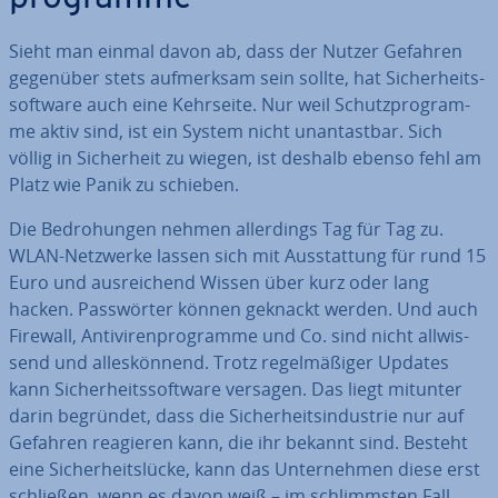
Sieht man einmal davon ab, dass der Nutzer Gefahren
gegenüber stets auf­merk­sam sein sollte, hat Si­cher­heits­
soft­ware auch eine Kehrseite. Nur weil Schutz­pro­gram­
me aktiv sind, ist ein System nicht un­an­tast­bar. Sich
völlig in Si­cher­heit zu wiegen, ist deshalb ebenso fehl am
Platz wie Panik zu schieben.
Die Be­dro­hun­gen nehmen al­ler­dings Tag für Tag zu.
WLAN-Netzwerke lassen sich mit Aus­stat­tung für rund 15
Euro und aus­rei­chend Wissen über kurz oder lang
hacken. Pass­wör­ter können geknackt werden. Und auch
Firewall, An­ti­vi­ren­pro­gram­me und Co. sind nicht all­wis­
send und al­les­kön­nend. Trotz re­gel­mä­ßi­ger Updates
kann Si­cher­heits­soft­ware versagen. Das liegt mitunter
darin begründet, dass die Si­cher­heits­in­dus­trie nur auf
Gefahren reagieren kann, die ihr bekannt sind. Besteht
eine Si­cher­heits­lü­cke, kann das Un­ter­neh­men diese erst
schließen, wenn es davon weiß – im schlimms­ten Fall,