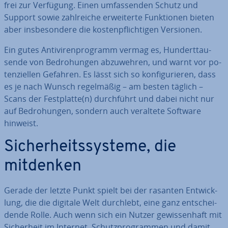
frei zur Verfügung. Einen um­fas­sen­den Schutz und
Support sowie zahl­rei­che er­wei­ter­te Funk­tio­nen bieten
aber ins­be­son­de­re die kos­ten­pflich­ti­gen Versionen.
Ein gutes An­ti­vi­ren­pro­gramm vermag es, Hun­dert­tau­
sen­de von Be­dro­hun­gen ab­zu­weh­ren, und warnt vor po­
ten­zi­el­len Gefahren. Es lässt sich so kon­fi­gu­rie­ren, dass
es je nach Wunsch re­gel­mä­ßig – am besten täglich –
Scans der Fest­plat­te(n) durch­führt und dabei nicht nur
auf Be­dro­hun­gen, sondern auch veraltete Software
hinweist.
Si­cher­heits­sys­te­me, die
mitdenken
Gerade der letzte Punkt spielt bei der rasanten Ent­wick­
lung, die die digitale Welt durchlebt, eine ganz ent­schei­
den­de Rolle. Auch wenn sich ein Nutzer ge­wis­sen­haft mit
Si­cher­heit im Internet, Schutz­pro­gram­men und damit