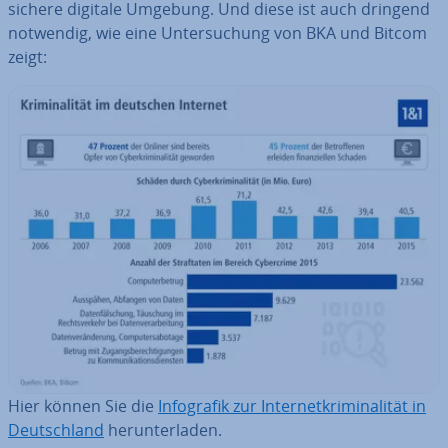
sichere digitale Umgebung. Und diese ist auch dringend
notwendig, wie eine Un­ter­su­chung von BKA und Bitcom
zeigt:
Hier können Sie die
In­fo­gra­fik zur In­ter­net­kri­mi­na­li­tät in
Deutsch­land
her­un­ter­la­den.