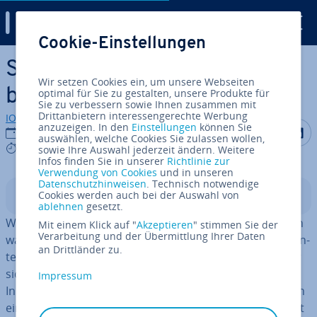
Digital Guide
Cookie-Einstellungen
Zum Haupt­in­halt springen
Si­cher­heits­soft­ware – Gut
Wir setzen Cookies ein, um unsere Webseiten
beraten durchs Netz
optimal für Sie zu gestalten, unsere Produkte für
Sie zu verbessern sowie Ihnen zusammen mit
Drittanbietern interessengerechte Werbung
IONOS Redaktion
anzuzeigen. In den
Einstellungen
können Sie
Auf Facebo
Auf Tw
A
11.01.2018
auswählen, welche Cookies Sie zulassen wollen,
9 mins
sowie Ihre Auswahl jederzeit ändern. Weitere
Infos finden Sie in unserer
Richtlinie zur
Verwendung von Cookies
und in unseren
Datenschutzhinweisen
. Technisch notwendige
Cookies werden auch bei der Auswahl von
In­halts­ver­zeich­nis
ablehnen
gesetzt.
Wer un­ge­schützt im Internet surft, der begibt sich in ein
Mit einem Klick auf "
Akzeptieren
" stimmen Sie der
Verarbeitung und der Übermittlung Ihrer Daten
wahres Minenfeld. An jeder Ecke lauern Gefahren der un­
an Drittländer zu.
ter­schied­lichs­ten Art. Das kann ein Kri­mi­nel­ler sein, der
sich Zugang zum WLAN ver­schafft und darüber illegale
Impressum
Inhalte hoch- und / oder run­ter­lädt. Das kann aber auch
eine Website sein, die re­gel­recht von Viren verseucht ist