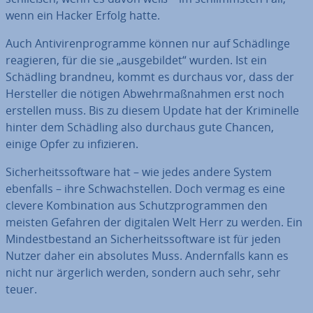
wenn ein Hacker Erfolg hatte.
Auch An­ti­vi­ren­pro­gram­me können nur auf Schäd­lin­ge
reagieren, für die sie „aus­ge­bil­det“ wurden. Ist ein
Schädling brandneu, kommt es durchaus vor, dass der
Her­stel­ler die nötigen Ab­wehr­maß­nah­men erst noch
erstellen muss. Bis zu diesem Update hat der Kri­mi­nel­le
hinter dem Schädling also durchaus gute Chancen,
einige Opfer zu in­fi­zie­ren.
Si­cher­heits­soft­ware hat – wie jedes andere System
ebenfalls – ihre Schwach­stel­len. Doch vermag es eine
clevere Kom­bi­na­ti­on aus Schutz­pro­gram­men den
meisten Gefahren der digitalen Welt Herr zu werden. Ein
Min­dest­be­stand an Si­cher­heits­soft­ware ist für jeden
Nutzer daher ein absolutes Muss. An­dern­falls kann es
nicht nur ärgerlich werden, sondern auch sehr, sehr
teuer.