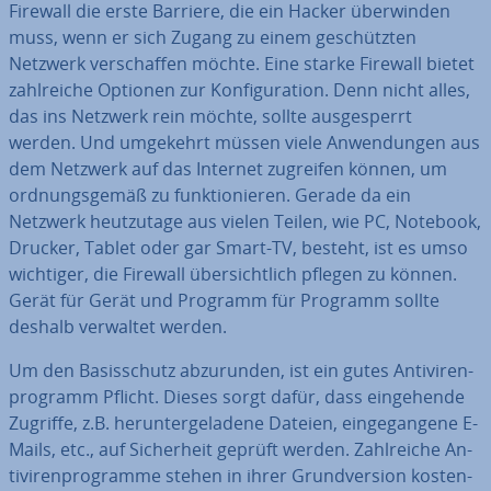
Firewall die erste Barriere, die ein Hacker über­win­den
muss, wenn er sich Zugang zu einem ge­schütz­ten
Netzwerk ver­schaf­fen möchte. Eine starke Firewall bietet
zahl­rei­che Optionen zur Kon­fi­gu­ra­ti­on. Denn nicht alles,
das ins Netzwerk rein möchte, sollte aus­ge­sperrt
werden. Und umgekehrt müssen viele An­wen­dun­gen aus
dem Netzwerk auf das Internet zugreifen können, um
ord­nungs­ge­mäß zu funk­tio­nie­ren. Gerade da ein
Netzwerk heut­zu­ta­ge aus vielen Teilen, wie PC, Notebook,
Drucker, Tablet oder gar Smart-TV, besteht, ist es umso
wichtiger, die Firewall über­sicht­lich pflegen zu können.
Gerät für Gerät und Programm für Programm sollte
deshalb verwaltet werden.
Um den Ba­sis­schutz ab­zu­run­den, ist ein gutes An­ti­vi­ren­
pro­gramm Pflicht. Dieses sorgt dafür, dass ein­ge­hen­de
Zugriffe, z.B. her­un­ter­ge­la­de­ne Dateien, ein­ge­gan­ge­ne E-
Mails, etc., auf Si­cher­heit geprüft werden. Zahl­rei­che An­
ti­vi­ren­pro­gram­me stehen in ihrer Grund­ver­si­on kos­ten­