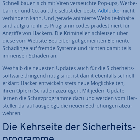
Schnell bauen sich mit Viren ver­seuch­te Pop-ups, Wer­be­
ban­ner und Co. auf, die selbst der beste
Adblocker
nicht
ver­hin­dern kann. Und gerade animierte Website-Inhalte
sind aufgrund ihres Pro­gramm­codes prä­de­sti­niert für
Angriffe von Hackern. Die Kri­mi­nel­len schleusen über
diese vom Website-Betreiber gut gemeinten Elemente
Schäd­lin­ge auf fremde Systeme und richten damit teils
immensen Schaden an.
Weshalb die neuesten Updates auch für die Si­cher­heits­
soft­ware dringend nötig sind, ist damit ebenfalls schnell
erklärt: Hacker ent­wi­ckeln stets neue Mög­lich­kei­ten,
ihren Opfern Schaden zuzufügen. Mit jedem Update
lernen die Schutz­pro­gram­me dazu und werden vom Her­
stel­ler darauf ausgelegt, die neuen Be­dro­hun­gen ab­zu­
weh­ren.
Die Kehrseite der Si­cher­heits­
pro­gram­me