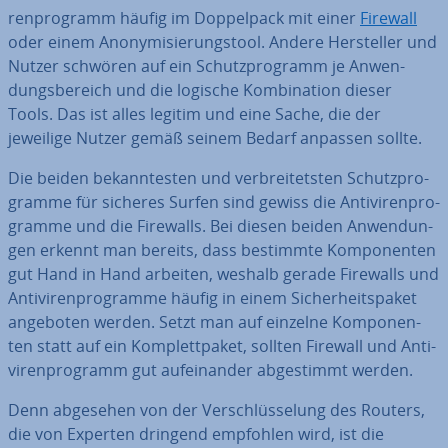
ren­pro­gramm häufig im Dop­pel­pack mit einer
Firewall
oder einem An­ony­mi­sie­rungs­tool. Andere Her­stel­ler und
Nutzer schwören auf ein Schutz­pro­gramm je An­wen­
dungs­be­reich und die logische Kom­bi­na­ti­on dieser
Tools. Das ist alles legitim und eine Sache, die der
jeweilige Nutzer gemäß seinem Bedarf anpassen sollte.
Die beiden be­kann­tes­ten und ver­brei­tets­ten Schutz­pro­
gram­me für sicheres Surfen sind gewiss die An­ti­vi­ren­pro­
gram­me und die Firewalls. Bei diesen beiden An­wen­dun­
gen erkennt man bereits, dass bestimmte Kom­po­nen­ten
gut Hand in Hand arbeiten, weshalb gerade Firewalls und
An­ti­vi­ren­pro­gram­me häufig in einem Si­cher­heits­pa­ket
angeboten werden. Setzt man auf einzelne Kom­po­nen­
ten statt auf ein Kom­plett­pa­ket, sollten Firewall und An­ti­
vi­ren­pro­gramm gut auf­ein­an­der ab­ge­stimmt werden.
Denn abgesehen von der Ver­schlüs­se­lung des Routers,
die von Experten dringend empfohlen wird, ist die