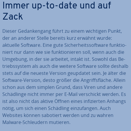
Immer up-to-date und auf
Zack
Dieser Ge­dan­ken­gang führt zu einem wichtigen Punkt,
der an anderer Stelle bereits kurz erwähnt wurde:
aktuelle Software. Eine gute Si­cher­heits­soft­ware funk­tio­
niert nur dann wie sie funk­tio­nie­ren soll, wenn auch die
Umgebung, in der sie arbeitet, intakt ist. Sowohl das Be­
triebs­sys­tem als auch die weitere Software sollte deshalb
stets auf die neueste Version geupdatet sein. Je älter die
Software-Version, desto größer die An­griffs­flä­che. Allein
schon aus dem simplen Grund, dass Viren und andere
Schäd­lin­ge nicht immer per E-Mail ver­schickt werden. Es
ist also nicht das aktive Öffnen eines in­fi­zier­ten Anhangs
nötig, um sich einen Schädling ein­zu­fan­gen. Auch
Websites können sabotiert werden und zu wahren
Malware-Schleu­dern mutieren.