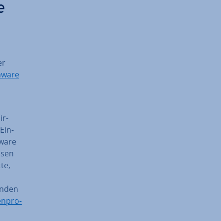
e
er
­wa­re
ir­
Ein­
wa­re
s­sen
tte,
enden
ren­pro­