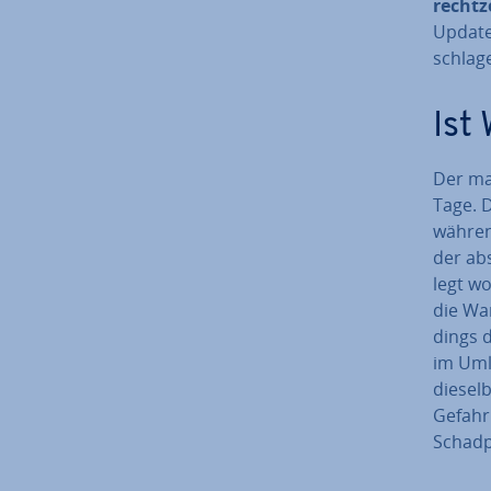
recht­
Update
schla­g
Ist
Der mas
Tage. D
währen
der ab­
legt wo
die Wan
dings 
im Uml
dieselb
Gefahr
Schad­p