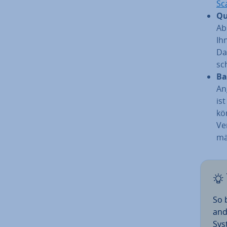
Sc
Qu
Ab
Ih
Da­
sc
Ba
An
is
kö
Ve
mä­
So 
and
Sys