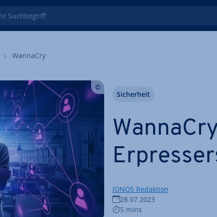
 Such­be­griff
WannaCry
Si­cher­heit
WannaCry:
Er­pres­ser
IONOS Redaktion
28.07.2023
5 mins