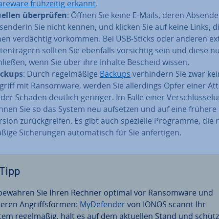
areware früh­zei­tig erkannt
.
ellen über­prü­fen
: Öffnen Sie keine E-Mails, deren Absende
­sen­de­rin Sie nicht kennen, und klicken Sie auf keine Links, d
nen ver­däch­tig vorkommen. Bei USB-Sticks oder anderen e
ten­trä­gern sollten Sie ebenfalls vor­sich­tig sein und diese n
hlie­ßen, wenn Sie über ihre Inhalte Bescheid wissen.
ckups
: Durch re­gel­mä­ßi­ge
Backups
ver­hin­dern Sie zwar ke
griff mit Ran­som­wa­re, werden Sie al­ler­dings Opfer einer At
t der Schaden deutlich geringer. Im Falle einer Ver­schlüs­se­l
nnen Sie so das System neu aufsetzen und auf eine frühere
rsion zu­rück­grei­fen. Es gibt auch spezielle Programme, die r
ßi­ge Si­che­run­gen au­to­ma­tisch für Sie an­fer­ti­gen.
Tipp
bewahren Sie Ihren Rechner optimal vor Ran­som­wa­re und
eren An­griffs­for­men:
My­De­fen­der
von IONOS scannt Ihr
tem re­gel­mä­ßig, hält es auf dem aktuellen Stand und schütz