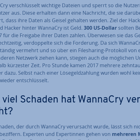
y ver­schlüs­selt wichtige Dateien und sperrt so die Nut­ze­r
zer aus. Diese erhalten dann eine Nachricht, die sie darübe
rt, dass ihre Daten als Geisel gehalten werden. Ziel der Ha­cke
d Hacker hinter WannaCry ist Geld.
300 US-Dollar
sollten Be­
 für die Freigabe ihrer Daten zahlen. Über­wie­sen sie das G
echt­zei­tig, ver­dop­pel­te sich die Forderung. Da sich WannaC
stän­dig vermehrt und so über ein File­sha­ring-Protokoll von
deren Netzwerk ziehen kann, stiegen auch die möglichen 
alb kürzester Zeit. Pro Stunde kamen 2017 mehrere zehn­tau
 dazu. Selbst nach einer Lö­se­geld­zah­lung wurden wohl ke
ieder ent­schlüs­selt.
 viel Schaden hat WannaCry ver­
ht?
haden, der durch WannaCry ver­ur­sacht wurde, lässt sich ni
beziffern. Experten und Ex­per­tin­nen gehen von
mehreren Mil