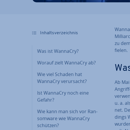
WannaCr
In­halts­ver­zeich­nis
Mil­li­
zu dem
fielen.
Was ist WannaCry?
Worauf zielt WannaCry ab?
Was
Wie viel Schaden hat
WannaCry ver­ur­sacht?
Ab Mai
Angrif
Ist WannaCry noch eine
ver­we
Gefahr?
u. a. a
net. De
Wie kann man sich vor Ran­
dings 
som­wa­re wie WannaCry
wurden 
schützen?