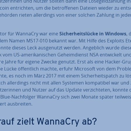
ut­ze­rin­nen und Nutzer sollten dann eine Lö­se­geld­zah­lung 
coin ent­rich­ten, um die be­trof­fe­nen Dateien wieder zu ent­s
ehörden rieten al­ler­dings von einer solchen Zahlung in jede
ls­tor für WannaCry war eine
Si­cher­heits­lü­cke in Windows
, 
dem Namen MS17-010 bekannt war. Mit Hilfe des Exploits Ete
onnte dieses Leck aus­ge­nutzt werden. Angeblich wurde dies
 vom US-ame­ri­ka­ni­schen Ge­heim­dienst NSA ent­wi­ckelt un
 Jahre für eigene Zwecke genutzt. Erst als eine Hacker-Grup
ie Lücke öf­fent­lich machte, erfuhr Microsoft von dem Prob
te, es noch im März 2017 mit einem Si­cher­heits­patch zu lö
ch al­ler­dings nicht mit allen Systemen kom­pa­ti­bel war und z
­ze­rin­nen und Nutzer auf das Update ver­zich­te­ten, konnte 
l­Blue-Nach­fol­ger WannaCry sich zwei Monate später teilwei
ert aus­brei­ten.
auf zielt WannaCry ab?