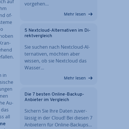
ich auf
vorgehen…
nahm
Mehr lesen
nd öf­
ysteme
so
5 Nextcloud-Al­ter­na­ti­ven im Di­
cho­ben
rekt­ver­gleich
Kran­
Sie suchen nach Nextcloud-Al­
e­hend
ter­na­ti­ven, möchten aber
fallen.
wissen, ob sie Nextcloud das
Wasser…
h in
Mehr lesen
sische
kun­gen
Die 7 besten Online-Backup-
h­men
Anbieter im Vergleich
he Au­
e das
Sichern Sie Ihre Daten zu­ver­
ss all
läs­sig in der Cloud! Bei diesen 7
me
Anbietern für Online-Backups…