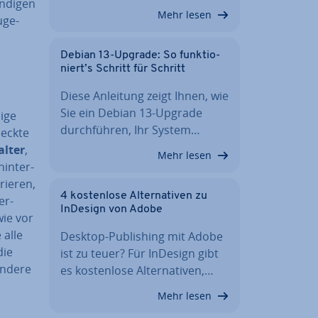
n­di­gen
Mehr lesen
­ge­
Debian 13-Upgrade: So funk­tio­
niert’s Schritt für Schritt
Diese Anleitung zeigt Ihnen, wie
Sie ein Debian 13-Upgrade
nige
durch­füh­ren, Ihr System…
deckte
l­ter
,
Mehr lesen
in­ter­
ie­ren,
4 kos­ten­lo­se Al­ter­na­ti­ven zu
er­
InDesign von Adobe
ie vor
 alle
Desktop-Pu­bli­shing mit Adobe
die
ist zu teuer? Für InDesign gibt
Andere
es kos­ten­lo­se Al­ter­na­ti­ven,…
Mehr lesen