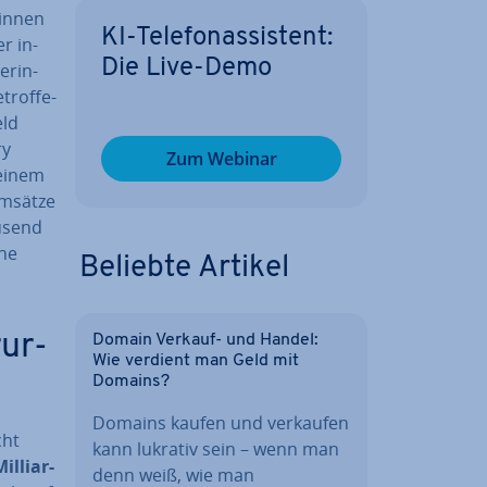
in­nen
KI-Te­le­fon­as­sis­tent:
r in­
Die Live-Demo
­rin­
trof­fe­
eld
ry
Zum Webinar
 einem
Umsätze
­send
ine
Beliebte Artikel
ur­
Domain Verkauf- und Handel:
Wie verdient man Geld mit
Domains?
Domains kaufen und verkaufen
cht
kann lukrativ sein – wenn man
­li­ar­
denn weiß, wie man