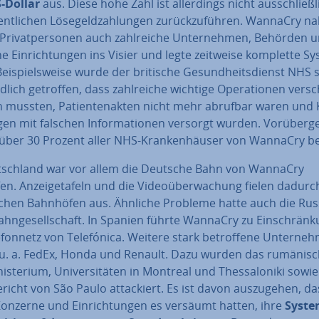
-Dollar
aus. Diese hohe Zahl ist al­ler­dings nicht aus­schließ­l
gent­li­chen Lö­se­geld­zah­lun­gen zu­rück­zu­füh­ren. WannaCry 
ri­vat­per­so­nen auch zahl­rei­che Un­ter­neh­men, Behörden u
­che Ein­rich­tun­gen ins Visier und legte zeitweise komplette S
ei­spiels­wei­se wurde der britische Ge­sund­heits­dienst NHS 
d­lich getroffen, dass zahl­rei­che wichtige Ope­ra­tio­nen ver­s
 mussten, Pa­ti­en­ten­ak­ten nicht mehr abrufbar waren und 
gen mit falschen In­for­ma­tio­nen versorgt wurden. Vor­über­g
über 30 Prozent aller NHS-Kran­ken­häu­ser von WannaCry be
tsch­land war vor allem die Deutsche Bahn von WannaCry
en. An­zei­ge­ta­feln und die Vi­deo­über­wa­chung fielen dadurc
ei­chen Bahnhöfen aus. Ähnliche Probleme hatte auch die Rus
bahn­ge­sell­schaft. In Spanien führte WannaCry zu Ein­schrän­
­fon­netz von Te­le­fó­ni­ca. Weitere stark be­trof­fe­ne Un­ter­ne
u. a. FedEx, Honda und Renault. Dazu wurden das ru­mä­ni­sc
is­te­ri­um, Uni­ver­si­tä­ten in Montreal und Thes­sa­lo­ni­ki sowi
ge­richt von São Paulo at­ta­ckiert. Es ist davon aus­zu­ge­hen, da
onzerne und Ein­rich­tun­gen es versäumt hatten, ihre
Syste