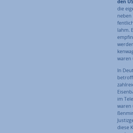
den US
die ei­
neben P
fent­li
lahm. B
emp­fin
werden
ken­wa­
waren 
In Deu
betroff
zahl­r
Ei­sen­
im Te­le
waren 
ßen­mi­n
Jus­tiz­
diese K