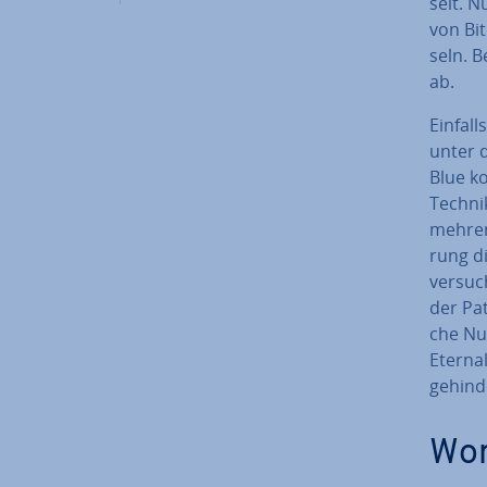
selt. N
von Bit
seln. B
ab.
Ein­fal
unter 
Blue k
Technik
mehrere
rung d
versuch
der Pat
che Nut
Eter­na
ge­hin­d
Wor