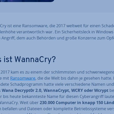
y ist eine Ran­som­wa­re, die 2017 weltweit für einen Schad
ar­den­hö­he ver­ant­wort­lich war. Ein Si­cher­heits­leck in Window
 Angriff, dem auch Behörden und große Konzerne zum Opf
 ist WannaCry?
 2017 kam es zu einem der schlimms­ten und schwer­wie­gend
fe mit
Ran­som­wa­re
, die die Welt bis dahin je gesehen hatte.
n­de­te Schad­pro­gramm hatte viele ver­schie­de­ne Namen un
ls
Wana Decrypt0r 2.0, Wan­naCrypt, WCRY oder Wcrypt
be­
r bis heute be­kann­tes­te Name für diesen Cy­ber­an­griff lautet
WannaCry. Weit über
230.000 Computer in knapp 150 Län
befallen und Dateien oder komplette Be­triebs­sys­te­me ver­