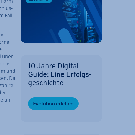
in Form
chlüs­
m Fall
die
r­nal­
e
d über
­pie­
10 Jahre Digital
lem und
Guide: Eine Er­folgs­
sen. Da
ge­schich­te
ahl­rei­
der
se un­
Evolution erleben