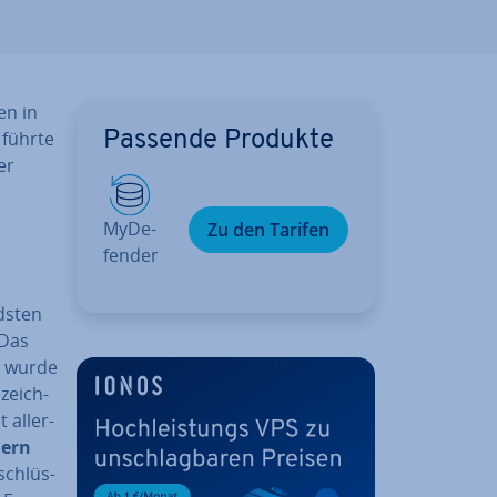
en in
s führte
Passende Produkte
er
My­De­
Zu den Tarifen
fen­der
s­ten
 Das
d wurde
zeich­
 al­ler­
dern
schlüs­