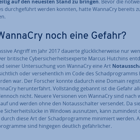
zei­tig auf den neuesten Stand zu bringen
. Bevor die not­we
s durch­ge­führt werden konnten, hatte WannaCry bereits zu
en.
 WannaCry noch eine Gefahr?
sive Angriff im Jahr 2017 dauerte glück­li­cher­wei­se nur we
er britische Cy­ber­si­cher­heits­exper­te Marcus Hutchins ent
d seiner Un­ter­su­chung von WannaCry eine Art
Not­aus­scha
sicht­lich oder ver­se­hent­lich im Code des Schad­pro­gramms h
rden war. Der Forscher konnte dadurch eine Domain re­gis­tr
naCry her­un­ter­fährt. Voll­stän­dig gebannt ist die Gefahr al­l
dennoch nicht. Neuere Versionen von WannaCry sind nach w
auf und werden ohne den Not­aus­schal­ter versendet. Da sie
e Si­cher­heits­lü­cke in Windows ausnutzen, kann zumindest 
 durch diese Art der Schad­pro­gram­me minimiert werden. 
ro­gram­me sind hingegen deutlich ge­fähr­li­cher.