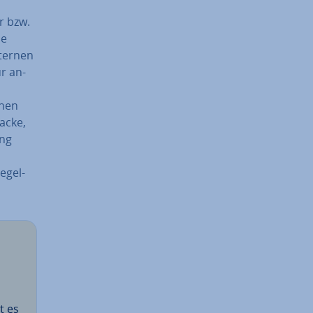
r bzw.
ie
xternen
ur an­
inen
tacke,
ung
e­gel­
t es