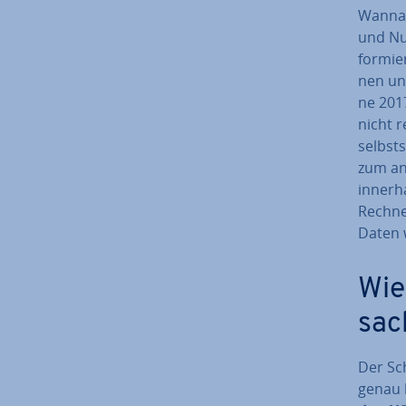
WannaCr
und Nut
for­mie
nen un
ne 2017
nicht r
selbst­
zum an
innerh
Rechner
Daten w
Wie
sac
Der Sc
genau 