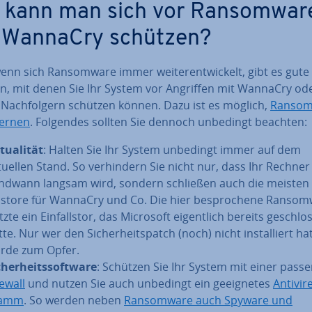
 kann man sich vor Ran­som­wa­r
 WannaCry schützen?
nn sich Ran­som­wa­re immer wei­ter­ent­wi­ckelt, gibt es gute
en, mit denen Sie Ihr System vor Angriffen mit WannaCry od
 Nach­fol­gern schützen können. Dazu ist es möglich,
Ran­som
fernen
. Folgendes sollten Sie dennoch unbedingt beachten:
tua­li­tät
: Halten Sie Ihr System unbedingt immer auf dem
tuellen Stand. So ver­hin­dern Sie nicht nur, dass Ihr Rechner 
nd­wann langsam wird, sondern schließen auch die meisten 
lls­to­re für WannaCry und Co. Die hier be­spro­che­ne Ran­som­
zte ein Ein­falls­tor, das Microsoft ei­gent­lich bereits ge­schlo
te. Nur wer den Si­cher­heits­patch (noch) nicht in­stal­liert ha
rde zum Opfer.
cher­heits­soft­ware
: Schützen Sie Ihr System mit einer pass
rewall
und nutzen Sie auch unbedingt ein ge­eig­ne­tes
An­ti­vi­
ramm
. So werden neben
Ran­som­wa­re auch Spyware und