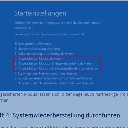
­ge­si­cher­ten Modus lassen sich in der Regel auch hart­nä­cki­ge Tro
rnen.
t 4: Sys­tem­wie­der­her­stel­lung durch­füh­ren
uch der ab­ge­si­cher­te Modus nicht zum ge­wünsch­ten Erfolg