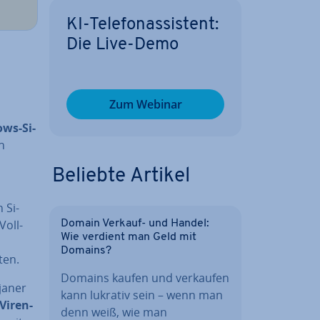
KI-Te­le­fon­as­sis­tent:
Die Live-Demo
Zum Webinar
ws-Si­
n
Beliebte Artikel
 Si­
Voll­
Domain Verkauf- und Handel:
Wie verdient man Geld mit
Domains?
ten.
Domains kaufen und verkaufen
ojaner
kann lukrativ sein – wenn man
Vi­ren­
denn weiß, wie man