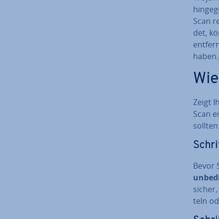
hingeg
Scan re
det, k
entfern
haben.
Wie
Zeigt 
Scan ei
sollten
Schrit
Bevor S
unbedi
sicher,
teln od