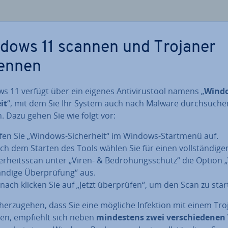
dows 11 scannen und Trojaner
ennen
 11 verfügt über ein eigenes An­ti­vi­rus­t­ool namens „
Windo
it
“, mit dem Sie Ihr System auch nach Malware durch­su­che
 Dazu gehen Sie wie folgt vor:
fen Sie „Windows-Si­cher­heit“ im Windows-Startmenü auf.
ch dem Starten des Tools wählen Sie für einen voll­stän­di­gen
er­heits­scan unter „Viren- & Be­dro­hungs­schutz“ die Option „
n­di­ge Über­prü­fung“ aus.
nach klicken Sie auf „Jetzt über­prü­fen“, um den Scan zu star
her­zu­ge­hen, dass Sie eine mögliche Infektion mit einem Tr
en, empfiehlt sich neben
min­des­tens zwei ver­schie­de­nen 