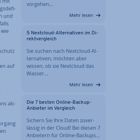
n mit
vorgehen…
­de­fi­
Mehr lesen
en und
 falls
 wie
5 Nextcloud-Al­ter­na­ti­ven im Di­
rekt­ver­gleich
Sie suchen nach Nextcloud-Al­
­schutz
ter­na­ti­ven, möchten aber
wissen, ob sie Nextcloud das
ken auf
Wasser…
Mehr lesen
.
Die 7 besten Online-Backup-
cans ab­
Anbieter im Vergleich
Sichern Sie Ihre Daten zu­ver­
or­gang
läs­sig in der Cloud! Bei diesen 7
nen
Anbietern für Online-Backups…