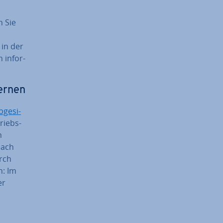
n Sie
m
 in der
 in­for­
fernen
­ge­si­
triebs­
n
nach
urch
n: Im
er