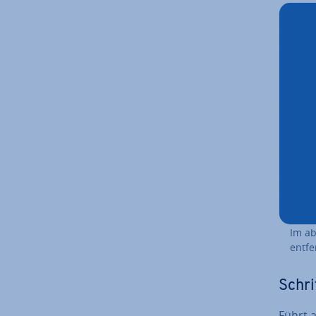
Im ab
entfe
Schrit
Führt a