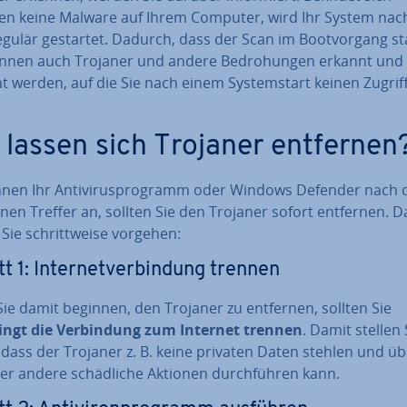
en keine Malware auf Ihrem Computer, wird Ihr System na
gulär gestartet. Dadurch, dass der Scan im Boot­vor­gang stat
önnen auch Trojaner und andere Be­dro­hun­gen erkannt und
t werden, auf die Sie nach einem Sys­tem­start keinen Zugri
 lassen sich Trojaner entfernen
Ihnen Ihr An­ti­vi­rus­pro­gramm oder Windows Defender nach
nen Treffer an, sollten Sie den Trojaner sofort entfernen. D
 Sie schritt­wei­se vorgehen:
t 1: In­ter­net­ver­bin­dung trennen
ie damit beginnen, den Trojaner zu entfernen, sollten Sie
ngt die Ver­bin­dung zum Internet trennen
. Damit stellen 
 dass der Trojaner z. B. keine privaten Daten stehlen und üb
er andere schäd­li­che Aktionen durch­füh­ren kann.