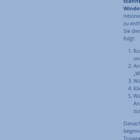
scan­n
Window
ni­tio­
zu ent
Sie die
folgt:
Ru
und
An­
„W
Wä
Kl
Wä
Ans
zu­
Danach 
beginnt
Trojane