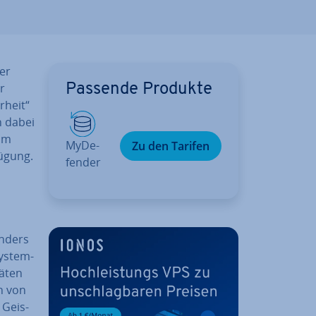
er
r
Passende Produkte
r­heit“
n dabei
 im
My­De­
Zu den Tarifen
fügung.
fen­der
onders
ys­tem­
ä­ten
en von
 Geis­