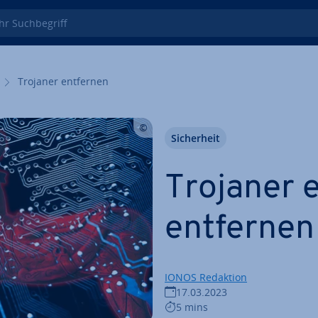
 Such­be­griff
Trojaner entfernen
Si­cher­heit
Trojaner 
entfernen
IONOS Redaktion
17.03.2023
5 mins