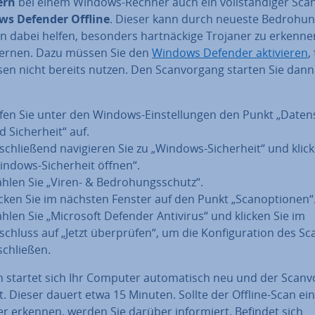
ern
bei einem Windows-Rechner auch ein voll­stän­di­ger Sca
s Defender Offline
. Dieser kann durch neueste Be­dro­hungs
nen dabei helfen, besonders hart­nä­cki­ge Trojaner zu erkenn
fernen. Dazu müssen Sie den
Windows Defender ak­ti­vie­ren
,
sen nicht bereits nutzen. Den Scan­vor­gang starten Sie dann
fen Sie unter den Windows-Ein­stel­lun­gen den Punkt „Da­ten
 Si­cher­heit“ auf.
schlie­ßend na­vi­gie­ren Sie zu „Windows-Si­cher­heit“ und klic
indows-Si­cher­heit öffnen“.
hlen Sie „Viren- & Be­dro­hungs­schutz“.
icken Sie im nächsten Fenster auf den Punkt „Scan­op­tio­nen“
hlen Sie „Microsoft Defender Antivirus“ und klicken Sie im
chluss auf „Jetzt über­prü­fen“, um die Kon­fi­gu­ra­ti­on des S
schlie­ßen.
startet sich Ihr Computer au­to­ma­tisch neu und der Scan­v
. Dieser dauert etwa 15 Minuten. Sollte der Offline-Scan ei
r erkennen, werden Sie darüber in­for­miert. Befindet sich