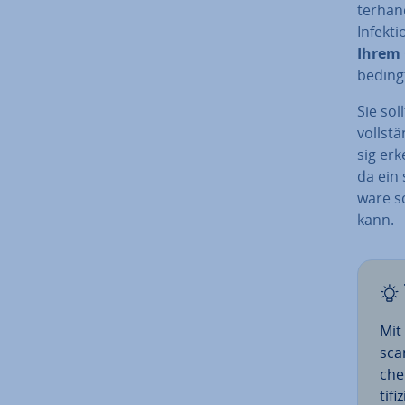
ter­ha
Infekti
Ihrem 
beding
Sie sol
voll­st
sig erk
da ein
ware sc
kann.
Mit
scan
che
ti­f