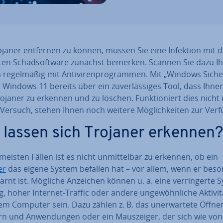
janer entfernen zu können, müssen Sie eine Infektion mit d
ten Schad­soft­ware zunächst bemerken. Scannen Sie dazu Ih
re­gel­mä­ßig mit An­ti­vi­ren­pro­gram­men. Mit „Windows Si­che
 Windows 11 bereits über ein zu­ver­läs­si­ges Tool, dass Ihne
Trojaner zu erkennen und zu löschen. Funk­tio­niert dies nicht
Versuch, stehen Ihnen noch weitere Mög­lich­kei­ten zur Ver
 lassen sich Trojaner erkennen?
meisten Fällen ist es nicht un­mit­tel­bar zu erkennen, ob ein
er
das eigene System befallen hat – vor allem, wenn er bes
arnt ist. Mögliche Anzeichen können u. a. eine ver­rin­ger­te S
ng, hoher Internet-Traffic oder andere un­ge­wöhn­li­che Ak­ti­vi­t
em Computer sein. Dazu zählen z. B. das un­er­war­te­te Öffn
n und An­wen­dun­gen oder ein Maus­zei­ger, der sich wie von