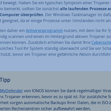
nd bewegt. Haben Sie ein typisches Symptom einer Trojaner-
on bemerkt, sollten Sie zunächst
alle laufenden Prozesse a
Computer über­prü­fen
. Der Windows-Task­ma­na­ger ist daf
t geeignet, da er einige Prozesse unter Umständen nicht anz
lten daher ein
An­ti­vi­ren­pro­gramm
nutzen, mit dem Sie Ihr 
än­dig scannen und einen im Hin­ter­grund aktiven Trojaner zu­v
ennen können. Zu­sätz­lich erhöhen Sie damit Ihre
Cy­ber­si­ch
 solches Tool Ihr System ständig überwacht und Sie vor Schad
hützt, bevor ein Trojaner eine ge­fähr­li­che Aktion durch­füh­
Tipp
My­De­fen­der
von IONOS können Sie dank re­gel­mä­ßi­ger Vi­re
s Trojaner erkennen, bevor es zu spät ist. Für zu­sätz­li­che Si
r­heit sorgen au­to­ma­ti­sche Backups Ihrer Daten, die in ISO-z
i­zier­ten Re­chen­zen­tren sicher auf­be­wahrt werden.