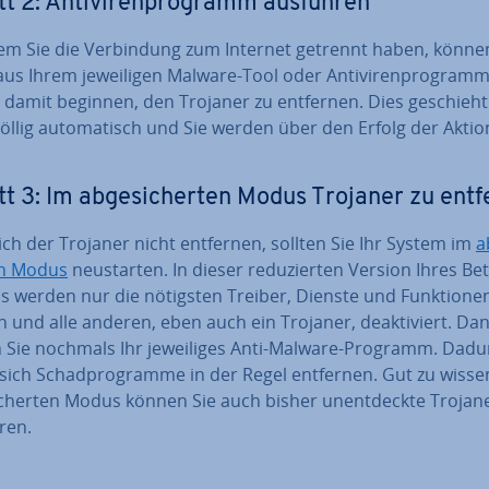
tt 2: An­ti­vi­ren­pro­gramm ausführen
m Sie die Ver­bin­dung zum Internet getrennt haben, könne
aus Ihrem je­wei­li­gen Malware-Tool oder An­ti­vi­ren­pro­gram
 damit beginnen, den Trojaner zu entfernen. Dies geschieht
öllig au­to­ma­tisch und Sie werden über den Erfolg der Aktion
tt 3: Im ab­ge­si­cher­ten Modus Trojaner zu ent
ich der Trojaner nicht entfernen, sollten Sie Ihr System im
ab
en Modus
neu­star­ten. In dieser re­du­zier­ten Version Ihres Be­
s werden nur die nötigsten Treiber, Dienste und Funk­tio­ne
 und alle anderen, eben auch ein Trojaner, de­ak­ti­viert. Da
n Sie nochmals Ihr je­wei­li­ges Anti-Malware-Programm. Dad
sich Schad­pro­gram­me in der Regel entfernen. Gut zu wisse
i­cher­ten Modus können Sie auch bisher un­ent­deck­te Trojan
ren.