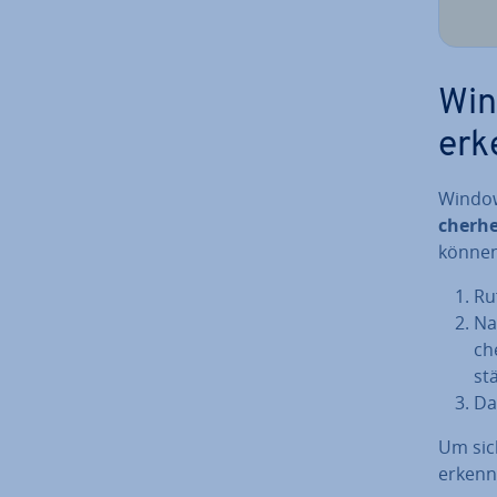
Win
erk
Windows
cher­he
können.
Ru
Na
ch
stä
Da
Um si­c
erkenn