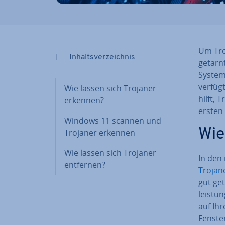
Um Tro
In­halts­ver­zeich­nis
getarn
System 
verfügt
Wie lassen sich Trojaner
hilft, 
erkennen?
ersten 
Windows 11 scannen und
Wie
Trojaner erkennen
Wie lassen sich Trojaner
In den 
entfernen?
Trojan
gut get
leis­tu
auf Ihr
Fenster