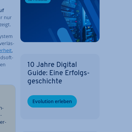
uf
ür nur
eigt.
System
er­läs­
er­heit
,
­soft­
ren
10 Jahre Digital
Guide: Eine Er­folgs­
ge­schich­te
Evolution erleben
n­
­
er­