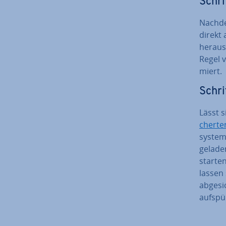
Schri
Nachde
direkt 
heraus
Regel v
miert.
Schri
Lässt s
cher­t
sys­tem
geladen
starte
lassen 
ab­ge­s
aufspü