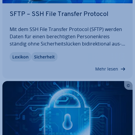
SFTP – SSH File Transfer Protocol
Mit dem SSH File Transfer Protocol (SFTP) werden
Daten für einen be­rech­tig­ten Per­so­nen­kreis
ständig ohne Si­cher­heits­lü­cken bi­di­rek­tio­nal aus­
ge­tauscht. Der Transfer erfolgt zwischen Client
Lexikon
Si­cher­heit
und Server über eine ver­schlüs­sel­te in­ter­net­ba­
sier­te Da­ten­lei­tung. Das „File Transfer…
Mehr lesen