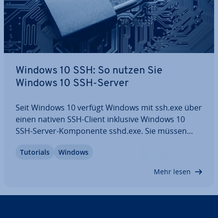
Windows 10 SSH: So nutzen Sie
Windows 10 SSH-Server
Seit Windows 10 verfügt Windows mit ssh.exe über
einen nativen SSH-Client inklusive Windows 10
SSH-Server-Kom­po­nen­te sshd.exe. Sie müssen
somit nicht mehr Dritt­an­bie­ter-Programme in­stal­
Tutorials
Windows
lie­ren, sondern nutzen einfach den haus­ei­ge­nen
SSH-Client und mit­ge­lie­fer­te SSH-Tools per…
Mehr lesen