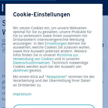
Digital Guide
Cookie-Einstellungen
Zum Haupt­in­halt springen
SSH-Key mit PuTTY unter
Wir setzen Cookies ein, um unsere Webseiten
Windows verwenden
optimal für Sie zu gestalten, unsere Produkte für
Sie zu verbessern sowie Ihnen zusammen mit
Drittanbietern interessengerechte Werbung
IONOS Redaktion
anzuzeigen. In den
Einstellungen
können Sie
Auf Facebo
Auf Tw
A
26.01.2023
auswählen, welche Cookies Sie zulassen wollen,
5 mins
sowie Ihre Auswahl jederzeit ändern. Weitere
Infos finden Sie in unserer
Richtlinie zur
Verwendung von Cookies
und in unseren
Datenschutzhinweisen
. Technisch notwendige
Cookies werden auch bei der Auswahl von
In­halts­ver­zeich­nis
ablehnen
gesetzt.
Der SSH-Client PuTTY für Windows verwendet nicht das
Mit einem Klick auf "
Akzeptieren
" stimmen Sie der
Verarbeitung und der Übermittlung Ihrer Daten
gleiche Schlüs­sel­for­mat wie der OpenSSH-Client. Wollen
an Drittländer zu.
Sie PuTTY verwenden, müssen Sie einen neuen öf­fent­li­
chen und privaten SSH-Key ge­ne­rie­ren oder einen vor­
Impressum
han­de­nen privaten OpenSSH-Key kon­ver­tie­ren.