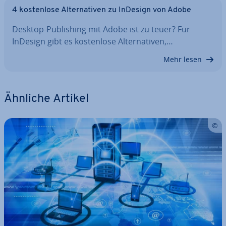
4 kos­ten­lo­se Al­ter­na­ti­ven zu InDesign von Adobe
Desktop-Pu­bli­shing mit Adobe ist zu teuer? Für
InDesign gibt es kos­ten­lo­se Al­ter­na­ti­ven,…
Mehr lesen
Ähnliche Artikel