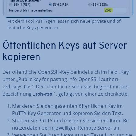
Mit dem Tool PuTTYgen lassen sich neue private und öf­
fent­li­che Keys ge­ne­rie­ren.
Öf­fent­li­chen Keys auf Server
kopieren
Der öf­fent­li­che OpenSSH-Key befindet sich im Feld „Key“
unter „Public key for pasting info OpenSSH aut­ho­ri­
zed_keys file:“. Der öf­fent­li­che Schlüssel beginnt mit der
Be­zeich­nung
„ssh-rsa“
, gefolgt von einer Zei­chen­ket­te.
Markieren Sie den gesamten öf­fent­li­chen Key im
PuTTY Key Generator und kopieren Sie den Text.
Starten Sie PuTTY und melden Sie sich mit Ihren Be­
nut­zer­da­ten beim je­wei­li­gen Remote-Server an.
Verwenden Sie Ihren be­vor­zug­ten Text­edi­tor, um die