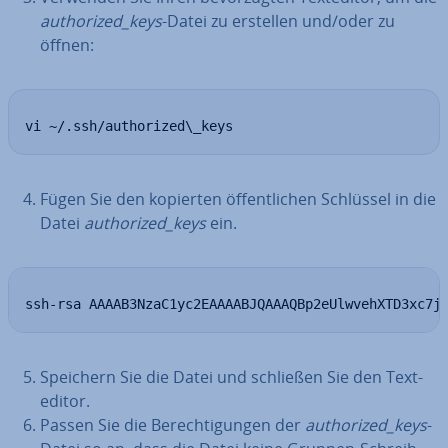
aut­ho­ri­zed_keys
-Datei zu erstellen und/oder zu
öffnen:
vi ~/.ssh/authorized\_keys
Fügen Sie den kopierten öf­fent­li­chen Schlüssel in die
Datei
aut­ho­ri­zed_keys
ein.
ssh-rsa AAAAB3NzaC1yc2EAAAABJQAAAQBp2eUlwvehXTD3xc7j
Speichern Sie die Datei und schließen Sie den Text­
edi­tor.
Passen Sie die Be­rech­ti­gun­gen der
aut­ho­ri­zed_keys
-