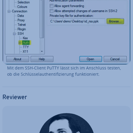
Mit dem SSH-Client PuTTY lässt sich im Anschluss testen,
ob die Schlüs­sel­au­then­ti­fi­zie­rung funk­tio­niert.
Reviewer