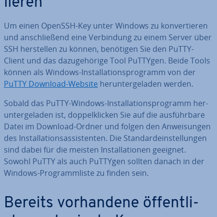
lie­ren
Um einen OpenSSH-Key unter Windows zu kon­ver­tie­ren
und an­schlie­ßend eine Ver­bin­dung zu einem Server über
SSH her­stel­len zu können, benötigen Sie den PuTTY-
Client und das da­zu­ge­hö­ri­ge Tool PuTTYgen. Beide Tools
können als Windows-In­stal­la­ti­ons­pro­gramm von der
PuTTY Download-Website
her­un­ter­ge­la­den werden.
Sobald das PuTTY-Windows-In­stal­la­ti­ons­pro­gramm her­
un­ter­ge­la­den ist, dop­pel­kli­cken Sie auf die aus­führ­ba­re
Datei im Download-Ordner und folgen den An­wei­sun­gen
des In­stal­la­ti­ons­as­sis­ten­ten. Die Stan­dard­ein­stel­lun­gen
sind dabei für die meisten In­stal­la­tio­nen geeignet.
Sowohl PuTTY als auch PuTTYgen sollten danach in der
Windows-Pro­gramm­lis­te zu finden sein.
Bereits vor­han­de­ne öf­fent­li­