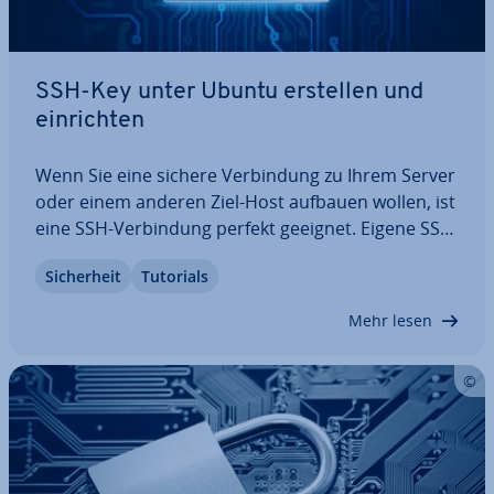
SSH-Key unter Ubuntu erstellen und
ein­rich­ten
Wenn Sie eine sichere Ver­bin­dung zu Ihrem Server
oder einem anderen Ziel-Host aufbauen wollen, ist
eine SSH-Ver­bin­dung perfekt geeignet. Eigene SSH-
Keys erstellen Sie in Ubuntu mit wenigen Schritten
Si­cher­heit
Tutorials
– und ebenso schnell funk­tio­niert die Über­tra­gung
zum Ziel­sys­tem. Wie lässt sich…
Mehr lesen