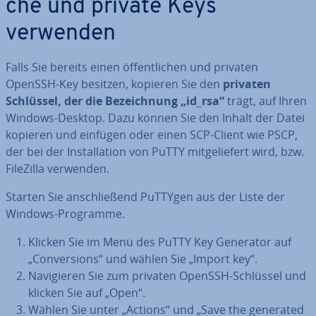
che und private Keys
verwenden
Falls Sie bereits einen öf­fent­li­chen und privaten
OpenSSH-Key besitzen, kopieren Sie den
privaten
Schlüssel, der die Be­zeich­nung „id_rsa“
trägt, auf Ihren
Windows-Desktop. Dazu können Sie den Inhalt der Datei
kopieren und einfügen oder einen SCP-Client wie PSCP,
der bei der In­stal­la­ti­on von PuTTY mit­ge­lie­fert wird, bzw.
FileZilla verwenden.
Starten Sie an­schlie­ßend PuTTYgen aus der Liste der
Windows-Programme.
Klicken Sie im Menü des PuTTY Key Generator auf
„Con­ver­si­ons“ und wählen Sie „Import key“.
Na­vi­gie­ren Sie zum privaten OpenSSH-Schlüssel und
klicken Sie auf „Open“.
Wählen Sie unter „Actions“ und „Save the generated