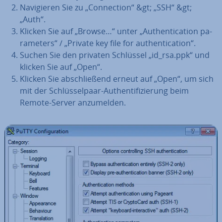
Na­vi­gie­ren Sie zu „Con­nec­tion“ &gt; „SSH“ &gt;
„Auth“.
Klicken Sie auf „Browse…“ unter „Au­then­ti­ca­ti­on pa­
ra­me­ters“ / „Private key file for au­then­ti­ca­ti­on“.
Suchen Sie den privaten Schlüssel „id_rsa.ppk“ und
klicken Sie auf „Open“.
Klicken Sie ab­schlie­ßend erneut auf „Open“, um sich
mit der Schlüs­sel­paar-Au­then­ti­fi­zie­rung beim
Remote-Server an­zu­mel­den.