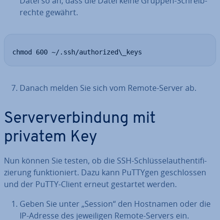
Datei so an, dass die Datei keine Gruppen-Schreib­
rech­te gewährt.
chmod 600 ~/.ssh/authorized\_keys
Danach melden Sie sich vom Remote-Server ab.
Ser­ver­ver­bin­dung mit
privatem Key
Nun können Sie testen, ob die SSH-Schlüs­sel­au­then­ti­fi­
zie­rung funk­tio­niert. Dazu kann PuTTYgen ge­schlos­sen
und der PuTTY-Client erneut gestartet werden.
Geben Sie unter „Session“ den Hostnamen oder die
IP-Adresse des je­wei­li­gen Remote-Servers ein.