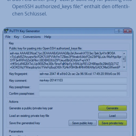
OpenSSH aut­ho­ri­zed_keys file:“ enthält den öf­fent­li­
chen Schlüssel.