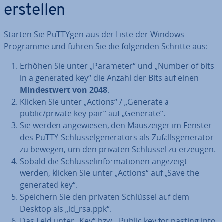
erstellen
Starten Sie PuTTYgen aus der Liste der Windows-
Programme und führen Sie die folgenden Schritte aus:
Erhöhen Sie unter „Parameter“ und „Number of bits
in a generated key“ die Anzahl der Bits auf einen
Min­dest­wert von 2048
.
Klicken Sie unter „Actions“ / „Generate a
public/private key pair“ auf „Generate“.
Sie werden an­ge­wie­sen, den Maus­zei­ger im Fenster
des PuTTY-Schlüs­sel­ge­ne­ra­tors als Zu­falls­ge­nera­tor
zu bewegen, um den privaten Schlüssel zu erzeugen.
Sobald die Schlüs­sel­in­for­ma­tio­nen angezeigt
werden, klicken Sie unter „Actions“ auf „Save the
generated key“.
Speichern Sie den privaten Schlüssel auf dem
Desktop als „id_rsa.ppk“.
Das Feld unter „Key“ bzw. „Public key for pasting into