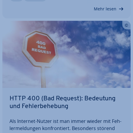
reich­bar­keit des DNS-Servers ein­schrän­ken,…
Mehr lesen
HTTP 400 (Bad Request): Bedeutung
und Feh­ler­be­he­bung
Als Internet-Nutzer ist man immer wieder mit Feh­
ler­mel­dun­gen kon­fron­tiert. Besonders störend