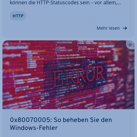
können die HTTP-Sta­tus­codes sein – vor allem,
wenn man nicht versteht, was sie bedeuten. Auch
HTTP
die Meldung „HTTP 400 – der Bad Request“ – ist für
viele In­ter­net­nut­zer ein Rätsel. Aber es…
Mehr lesen
0x80070005: So beheben Sie den
Windows-Fehler