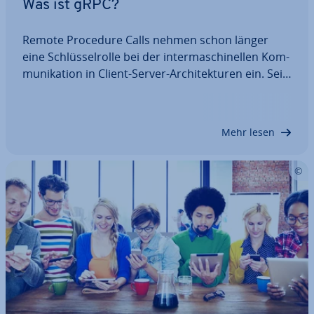
Was ist gRPC?
Remote Procedure Calls nehmen schon länger
eine Schlüs­sel­rol­le bei der in­ter­ma­schi­nel­len Kom­
mu­ni­ka­ti­on in Client-Server-Ar­chi­tek­tu­ren ein. Seit
einigen Jahren gibt es mit gRPC einen würdigen
Nach­fol­ger, der mit besonders leis­tungs­fä­hi­gen
Stra­te­gien den ge­stie­ge­nen An­for­de­run­gen…
Mehr lesen