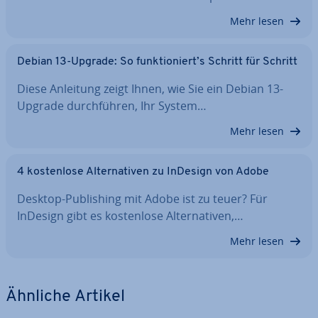
Mehr lesen
Debian 13-Upgrade: So funk­tio­niert’s Schritt für Schritt
Diese Anleitung zeigt Ihnen, wie Sie ein Debian 13-
Upgrade durch­füh­ren, Ihr System…
Mehr lesen
4 kos­ten­lo­se Al­ter­na­ti­ven zu InDesign von Adobe
Desktop-Pu­bli­shing mit Adobe ist zu teuer? Für
InDesign gibt es kos­ten­lo­se Al­ter­na­ti­ven,…
Mehr lesen
Ähnliche Artikel