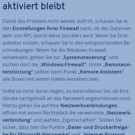
aktiviert bleibt
Damit das Problem nicht wieder auftritt, schauen Sie in
den
Ein­stel­lun­gen Ihrer
Firewall
nach, ob der Da­ten­ver­
kehr von RPC durch diese blockiert wird. Wenn Sie Dritt­
an­bie­ter nutzen, schauen Sie in den ent­spre­chen­den Be­
schrei­bun­gen. Wenn Sie die Windows-Firewall
verwenden, gehen Sie zur „
Sys­tem­steue­rung
“ und
suchen dort die „
Windows-Firewall“
. Unter „
Re­mo­te­un­
ter­stüt­zung“
sollten beim Punkt „
Remote Assistent
“
alle Boxen mit einem Haken versehen sein.
Sollte es nicht daran liegen, so kon­trol­lie­ren Sie, ob Ihre
Geräte sachgemäß an das Netzwerk an­ge­schlos­sen sind.
Hierzu gehen Sie auf Ihre
Netz­werk­ver­bin­dun­gen
,
öffnen mit einem Rechts­klick die ver­wen­de­te „
Netz­werk­
ver­bin­dung
“ und wählen „Ei­gen­schaf­ten“. Stellen Sie
sicher, dass hier die Punkte „
Datei- und Dru­cker­frei­ga­
be für Microsoft-Netzwerke“
und „
Internet Protocol