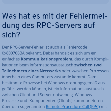
Was hat es mit der Feh­ler­mel­
dung des RPC-Servers auf
sich?
Der RPC-Server-Fehler ist auch als Feh­ler­code
0x800706BA bekannt. Dabei handelt es sich um ein
einfaches
Kom­mu­ni­ka­ti­ons­pro­blem
, das durch Kom­pli­
ka­tio­nen beim In­for­ma­ti­ons­aus­tausch
zwischen zwei
Teil­neh­mern eines Netzwerks
oder zwischen Prozessen
innerhalb eines Computers zustande kommt. Damit
bestimmte Prozesse bei Windows ord­nungs­ge­mäß aus­
ge­führt werden können, ist ein In­for­ma­ti­ons­aus­tausch
zwischen Client und Server notwendig. Windows-
Prozesse und -Kom­po­nen­ten (Clients) kom­mu­ni­zie­ren
über den so­ge­nann­ten
Remote Procedure Call (RPC)
mit