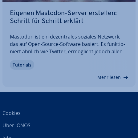
Eigenen Mastodon-Server erstellen:
Schritt für Schritt erklärt
Mastodon ist ein de­zen­tra­les soziales Netzwerk,
das auf Open-Source-Software basiert. Es funk­tio­
niert ähnlich wie Twitter, er­mög­licht jedoch allen
Be­nut­ze­rin­nen und Benutzern oder jeder Or­ga­ni­
Tutorials
sa­ti­on, einen eigenen Server (Instanz) zu
betreiben. Sie können Ihren Mastodon-Server je…
Mehr lesen
Cookies
Über IONOS
Jobs