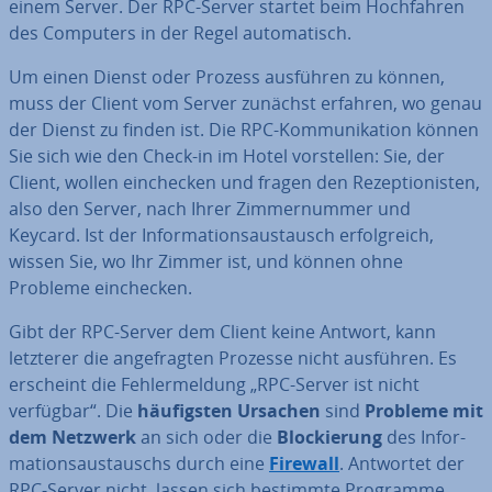
einem Server. Der RPC-Server startet beim Hoch­fah­ren
des Computers in der Regel au­to­ma­tisch.
Um einen Dienst oder Prozess ausführen zu können,
muss der Client vom Server zunächst erfahren, wo genau
der Dienst zu finden ist. Die RPC-Kom­mu­ni­ka­ti­on können
Sie sich wie den Check-in im Hotel vor­stel­len: Sie, der
Client, wollen ein­che­cken und fragen den Re­zep­tio­nis­ten,
also den Server, nach Ihrer Zim­mer­num­mer und
Keycard. Ist der In­for­ma­ti­ons­aus­tausch er­folg­reich,
wissen Sie, wo Ihr Zimmer ist, und können ohne
Probleme ein­che­cken.
Gibt der RPC-Server dem Client keine Antwort, kann
letzterer die an­ge­frag­ten Prozesse nicht ausführen. Es
erscheint die Feh­ler­mel­dung „RPC-Server ist nicht
verfügbar“. Die
häu­figs­ten Ursachen
sind
Probleme mit
dem Netzwerk
an sich oder die
Blo­ckie­rung
des In­for­
ma­ti­ons­aus­tauschs durch eine
Firewall
. Antwortet der
RPC-Server nicht, lassen sich bestimmte Programme