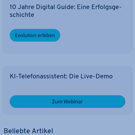
10 Jahre Digital Guide: Eine Er­folgs­ge­
schich­te
Evolution erleben
KI-Te­le­fon­as­sis­tent: Die Live-Demo
Zum Webinar
Beliebte Artikel