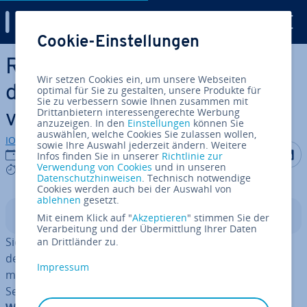
Digital Guide
Cookie-Einstellungen
Zum Haupt­in­halt springen
RPC-Server: Was tun, wenn
Wir setzen Cookies ein, um unsere Webseiten
der RPC-Server nicht
optimal für Sie zu gestalten, unsere Produkte für
Sie zu verbessern sowie Ihnen zusammen mit
Drittanbietern interessengerechte Werbung
verfügbar ist?
anzuzeigen. In den
Einstellungen
können Sie
auswählen, welche Cookies Sie zulassen wollen,
IONOS Redaktion
sowie Ihre Auswahl jederzeit ändern. Weitere
Auf Facebo
Auf Tw
A
10.03.2020
Infos finden Sie in unserer
Richtlinie zur
Verwendung von Cookies
und in unseren
3 mins
Datenschutzhinweisen
. Technisch notwendige
Cookies werden auch bei der Auswahl von
ablehnen
gesetzt.
In­halts­ver­zeich­nis
Mit einem Klick auf "
Akzeptieren
" stimmen Sie der
Verarbeitung und der Übermittlung Ihrer Daten
Sie möchten eine Hardware in­stal­lie­ren, doch während
an Drittländer zu.
der Ein­rich­tung erscheint in einem Fenster die Feh­ler­
Impressum
mel­dung „
RPC-Server ist nicht verfügbar
“ oder „RPC-
Server un­available“. Die Meldung ist besonders unter