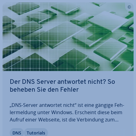
Der DNS Server antwortet nicht? So
beheben Sie den Fehler
„DNS-Server antwortet nicht“ ist eine gängige Feh­
ler­mel­dung unter Windows. Erscheint diese beim
Aufruf einer Webseite, ist die Ver­bin­dung zum
Internet gestört. Dies kann ver­schie­de­ne Ursachen
DNS
Tutorials
haben. Neben Netz­werk­pro­ble­men, die die Er­