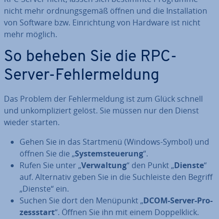
nicht mehr ord­nungs­ge­mäß öffnen und die In­stal­la­ti­on
von Software bzw. Ein­rich­tung von Hardware ist nicht
mehr möglich.
So beheben Sie die RPC-
Server-Feh­ler­mel­dung
Das Problem der Feh­ler­mel­dung ist zum Glück schnell
und un­kom­pli­ziert gelöst. Sie müssen nur den Dienst
wieder starten.
Gehen Sie in das Startmenü (Windows-Symbol) und
öffnen Sie die „
Sys­tem­steue­rung
“.
Rufen Sie unter „
Ver­wal­tung
“ den Punkt „
Dienste
“
auf. Al­ter­na­tiv geben Sie in die Such­leis­te den Begriff
„Dienste“ ein.
Suchen Sie dort den Menüpunkt „
DCOM-Server-Pro­
zess­start
“. Öffnen Sie ihn mit einem Dop­pel­klick.