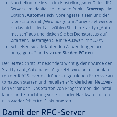
Nun befinden Sie sich im Ein­stel­lungs­me­nü des RPC-
Servers. Im Idealfall sollte beim Punkt „
Starttyp
“ die
Option „
Au­to­ma­tisch
“ vor­ein­ge­stellt sein und der
Dienst­staus mit „Wird aus­ge­führt“ angezeigt werden.
Ist das nicht der Fall, wählen Sie den Starttyp „Au­to­
ma­tisch“ aus und klicken Sie bei Dienst­sta­tus auf
„Starten“. Be­stä­ti­gen Sie Ihre Auswahl mit „OK“.
Schließen Sie alle laufenden An­wen­dun­gen ord­
nungs­ge­mäß und
starten Sie den PC neu
.
Der letzte Schritt ist besonders wichtig, denn wurde der
Starttyp auf „Au­to­ma­tisch“ gesetzt, wird beim Hoch­fah­
ren der RPC-Server die früher auf­ge­ru­fe­nen Prozesse au­
to­ma­tisch starten und mit allen er­for­der­li­chen Netz­wer­
ken verbinden. Das Starten von Pro­gram­men, die In­stal­
la­ti­on und Ein­rich­tung von Soft- oder Hardware sollten
nun wieder feh­ler­frei funk­tio­nie­ren.
Damit der RPC-Server