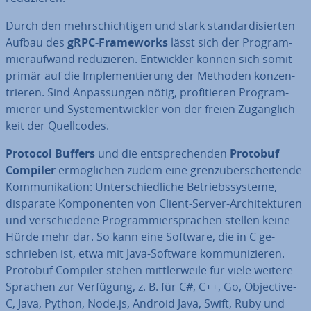
Durch den mehr­schich­ti­gen und stark stan­dar­di­sier­ten
Aufbau des
gRPC-Frame­works
lässt sich der Pro­gram­
mier­auf­wand re­du­zie­ren. Ent­wick­ler können sich somit
primär auf die Im­ple­men­tie­rung der Methoden kon­zen­
trie­ren. Sind An­pas­sun­gen nötig, pro­fi­tie­ren Pro­gram­
mie­rer und Sys­tem­ent­wick­ler von der freien Zu­gäng­lich­
keit der Quell­codes.
Protocol Buffers
und die ent­spre­chen­den
Protobuf
Compiler
er­mög­li­chen zudem eine grenz­über­schei­ten­de
Kom­mu­ni­ka­ti­on: Un­ter­schied­li­che Be­triebs­sys­te­me,
disparate Kom­po­nen­ten von Client-Server-Ar­chi­tek­tu­ren
und ver­schie­de­ne Pro­gram­mier­spra­chen stellen keine
Hürde mehr dar. So kann eine Software, die in C ge­
schrie­ben ist, etwa mit Java-Software kom­mu­ni­zie­ren.
Protobuf Compiler stehen mitt­ler­wei­le für viele weitere
Sprachen zur Verfügung, z. B. für C#, C++, Go, Objective-
C, Java, Python, Node.js, Android Java, Swift, Ruby und