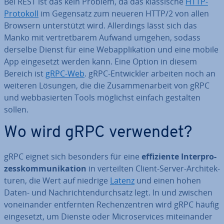
Bei REST ist das kein Problem, da das klas­si­sche
HTTP-
Protokoll
im Gegensatz zum neueren HTTP/2 von allen
Browsern un­ter­stützt wird. Al­ler­dings lässt sich das
Manko mit ver­tret­ba­rem Aufwand umgehen, sodass
derselbe Dienst für eine Web­ap­pli­ka­ti­on und eine mobile
App ein­ge­setzt werden kann. Eine Option in diesem
Bereich ist
gRPC-Web
. gRPC-Ent­wick­ler arbeiten noch an
weiteren Lösungen, die die Zu­sam­men­ar­beit von gRPC
und web­ba­sier­ten Tools möglichst einfach gestalten
sollen.
Wo wird gRPC verwendet?
gRPC eignet sich besonders für eine
ef­fi­zi­en­te In­ter­pro­
zess­kom­mu­ni­ka­ti­on
in ver­teil­ten Client-Server-Ar­chi­tek­
tu­ren, die Wert auf niedrige
Latenz
und einen hohen
Daten- und Nach­rich­ten­durch­satz legt. In und zwischen
von­ein­an­der ent­fern­ten Re­chen­zen­tren wird gRPC häufig
ein­ge­setzt, um Dienste oder Mi­cro­ser­vices mit­ein­an­der