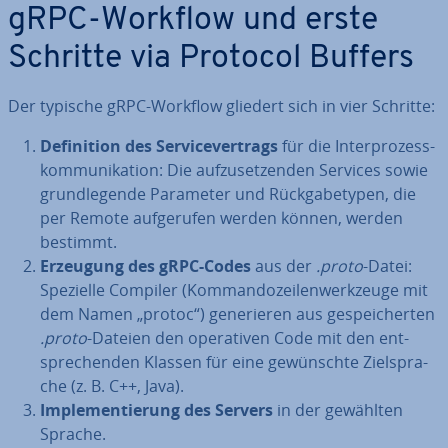
gRPC-Workflow und erste
Schritte via Protocol Buffers
Der typische gRPC-Workflow gliedert sich in vier Schritte:
De­fi­ni­ti­on des Ser­vice­ver­trags
für die In­ter­pro­zess­
kom­mu­ni­ka­ti­on: Die auf­zu­set­zen­den Services sowie
grund­le­gen­de Parameter und Rück­ga­be­ty­pen, die
per Remote auf­ge­ru­fen werden können, werden
bestimmt.
Erzeugung des gRPC-Codes
aus der
.proto
-Datei:
Spezielle Compiler (Kom­man­do­zei­len­werk­zeu­ge mit
dem Namen „protoc“) ge­ne­rie­ren aus ge­spei­cher­ten
.proto
-Dateien den ope­ra­ti­ven Code mit den ent­
spre­chen­den Klassen für eine ge­wünsch­te Ziel­spra­
che (z. B. C++, Java).
Im­ple­men­tie­rung des Servers
in der gewählten
Sprache.