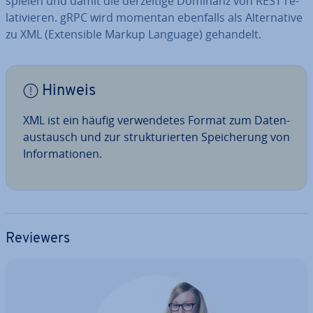
spielen und damit die der­zei­ti­ge Dominanz von REST re­
la­ti­vie­ren. gRPC wird momentan ebenfalls als Al­ter­na­ti­ve
zu XML (Ex­ten­si­ble Markup Language) gehandelt.
Hinweis
XML ist ein häufig ver­wen­de­tes Format zum Da­ten­
aus­tausch und zur struk­tu­rier­ten Spei­che­rung von
In­for­ma­tio­nen.
Reviewers