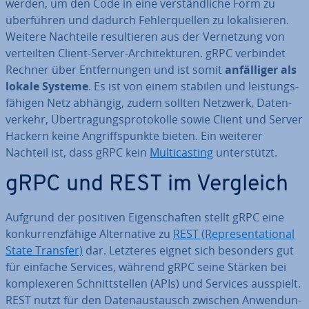
werden, um den Code in eine ver­ständ­li­che Form zu
über­füh­ren und dadurch Feh­ler­quel­len zu lo­ka­li­sie­ren.
Weitere Nachteile re­sul­tie­ren aus der Ver­net­zung von
ver­teil­ten Client-Server-Ar­chi­tek­tu­ren. gRPC verbindet
Rechner über Ent­fer­nun­gen und ist somit
an­fäl­li­ger als
lokale Systeme
. Es ist von einem stabilen und leis­tungs­
fä­hi­gen Netz abhängig, zudem sollten Netzwerk, Da­ten­
ver­kehr, Über­tra­gungs­pro­to­kol­le sowie Client und Server
Hackern keine An­griffs­punk­te bieten. Ein weiterer
Nachteil ist, dass gRPC kein
Mul­ti­cas­ting
un­ter­stützt.
gRPC und REST im Vergleich
Aufgrund der positiven Ei­gen­schaf­ten stellt gRPC eine
kon­kur­renz­fä­hi­ge Al­ter­na­ti­ve zu
REST (Re­pre­sen­ta­tio­nal
State Transfer)
dar. Letzteres eignet sich besonders gut
für einfache Services, während gRPC seine Stärken bei
kom­ple­xe­ren Schnitt­stel­len (APIs) und Services ausspielt.
REST nutzt für den Da­ten­aus­tausch zwischen An­wen­dun­