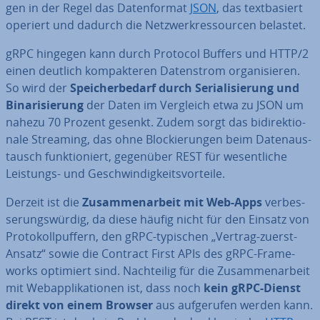
gen in der Regel das Da­ten­for­mat
JSON
, das text­ba­siert
operiert und dadurch die Netz­werk­res­sour­cen belastet.
gRPC hingegen kann durch Protocol Buffers und HTTP/2
einen deutlich kom­pak­te­ren Da­ten­strom or­ga­ni­sie­ren.
So wird der
Spei­cher­be­darf durch Se­ria­li­sie­rung und
Bi­na­ri­sie­rung
der Daten im Vergleich etwa zu JSON um
nahezu 70 Prozent gesenkt. Zudem sorgt das bi­di­rek­tio­
na­le Streaming, das ohne Blo­ckie­run­gen beim Da­ten­aus­
tausch funk­tio­niert, gegenüber REST für we­sent­li­che
Leistungs- und Ge­schwin­dig­keits­vor­tei­le.
Derzeit ist die
Zu­sam­men­ar­beit mit Web-Apps
ver­bes­
se­rungs­wür­dig, da diese häufig nicht für den Einsatz von
Pro­to­koll­puf­fern, den gRPC-typischen „Vertrag-zuerst-
Ansatz“ sowie die Contract First APIs des gRPC-Frame­
works optimiert sind. Nach­tei­lig für die Zu­sam­men­ar­beit
mit Web­ap­pli­ka­tio­nen ist, dass noch
kein gRPC-Dienst
direkt von einem Browser
aus auf­ge­ru­fen werden kann.