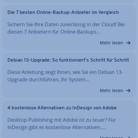
Die 7 besten Online-Backup-Anbieter im Vergleich
Sichern Sie Ihre Daten zu­ver­läs­sig in der Cloud! Bei
diesen 7 Anbietern für Online-Backups…
Mehr lesen
Debian 13-Upgrade: So funk­tio­niert’s Schritt für Schritt
Diese Anleitung zeigt Ihnen, wie Sie ein Debian 13-
Upgrade durch­füh­ren, Ihr System…
Mehr lesen
4 kos­ten­lo­se Al­ter­na­ti­ven zu InDesign von Adobe
Desktop-Pu­bli­shing mit Adobe ist zu teuer? Für
InDesign gibt es kos­ten­lo­se Al­ter­na­ti­ven,…