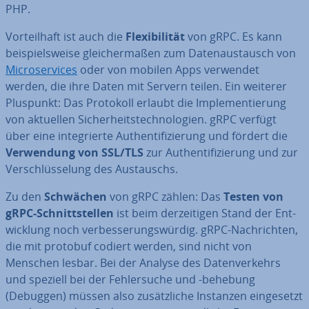
PHP.
Vor­teil­haft ist auch die
Fle­xi­bi­li­tät
von gRPC. Es kann
bei­spiels­wei­se glei­cher­ma­ßen zum Da­ten­aus­tausch von
Mi­cro­ser­vices
oder von mobilen Apps verwendet
werden, die ihre Daten mit Servern teilen. Ein weiterer
Pluspunkt: Das Protokoll erlaubt die Im­ple­men­tie­rung
von aktuellen Si­cher­heits­tech­no­lo­gien. gRPC verfügt
über eine in­te­grier­te Au­then­ti­fi­zie­rung und fördert die
Ver­wen­dung von
SSL/TLS
zur Au­then­ti­fi­zie­rung und zur
Ver­schlüs­se­lung des Aus­tauschs.
Zu den
Schwächen
von gRPC zählen: Das
Testen von
gRPC-Schnitt­stel­len
ist beim der­zei­ti­gen Stand der Ent­
wick­lung noch ver­bes­se­rungs­wür­dig. gRPC-Nach­rich­ten,
die mit protobuf codiert werden, sind nicht von
Menschen lesbar. Bei der Analyse des Da­ten­ver­kehrs
und speziell bei der Feh­ler­su­che und -behebung
(Debuggen) müssen also zu­sätz­li­che Instanzen ein­ge­setzt