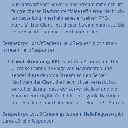
Rück­ant­wort vom Server einen Stream mit einer um­
fang­rei­che­ren Nach­rich­ten­fol­ge (ef­fi­zi­en­te Nach­rich­
ten­be­stel­lung innerhalb eines einzelnen RPC-
Aufrufs). Der Client liest diesen Stream dann aus, bis
keine Nach­rich­ten mehr vorhanden sind.
Beispiel: rpc Lot­sOf­Re­pli­es (Hell­o­Re­quest) gibt zurück
(stream Hell­o­Re­spon­se)
Client-Streaming-RPC
kehrt den Prozess um: Der
Client schreibt eine Folge von Nach­rich­ten und
sendet diese dann via Stream an den Server.
Nachdem der Client die Nach­rich­ten verfasst hat,
wartet er darauf, dass der Server sie liest und die
Antwort zu­rück­gibt. Auch hier erfolgt die Nach­rich­
ten­be­stel­lung innerhalb eines einzelnen RPC-Aufrufs.
Beispiel: rpc Lot­sOf­Gree­tings (stream Hell­o­Re­quest) gibt
zurück (Hell­o­Re­spon­se)