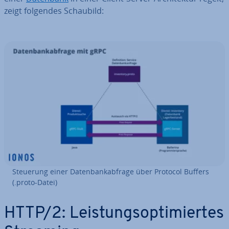
zeigt folgendes Schaubild:
Steuerung einer Da­ten­bank­ab­fra­ge über Protocol Buffers
(.proto-Datei)
HTTP/2: Leis­tungs­op­ti­mier­tes