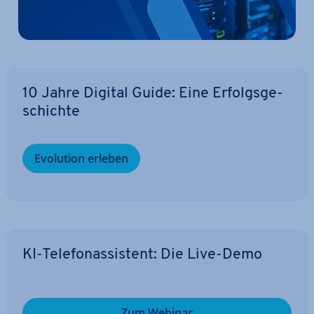
10 Jahre Digital Guide: Eine Er­folgs­ge­
schich­te
Evolution erleben
KI-Te­le­fon­as­sis­tent: Die Live-Demo
Zum Webinar