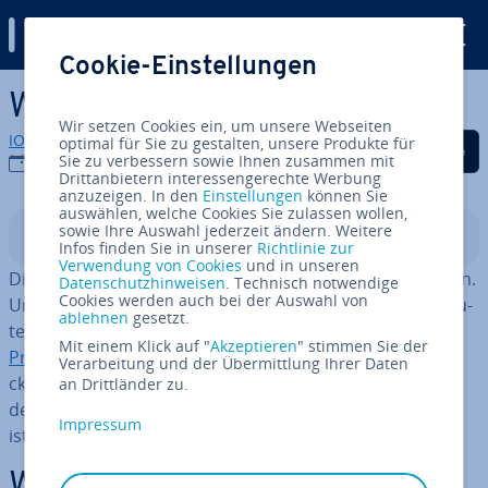
Digital Guide
Cookie-Einstellungen
Zum Haupt­in­halt springen
Was ist gRPC?
Wir setzen Cookies ein, um unsere Webseiten
IONOS Redaktion
optimal für Sie zu gestalten, unsere Produkte für
Auf Facebook teilen
Auf Twitter teilen
Auf LinkedIn tei
Sie zu verbessern sowie Ihnen zusammen mit
13.05.2020
Drittanbietern interessengerechte Werbung
anzuzeigen. In den
Einstellungen
können Sie
auswählen, welche Cookies Sie zulassen wollen,
sowie Ihre Auswahl jederzeit ändern. Weitere
In­halts­ver­zeich­nis
Infos finden Sie in unserer
Richtlinie zur
Verwendung von Cookies
und in unseren
Die Netz­werk­tech­nik schreitet nach wie vor rasant voran.
Datenschutzhinweisen
. Technisch notwendige
Cookies werden auch bei der Auswahl von
Um den stei­gen­den An­for­de­run­gen in ver­teil­ten Com­pu­
ablehnen
gesetzt.
ter­sys­te­men gerecht zu werden, wurde für
Remote
Mit einem Klick auf "
Akzeptieren
" stimmen Sie der
Procedure Calls
ein neues System namens gRPC ent­wi­
Verarbeitung und der Übermittlung Ihrer Daten
ckelt. Das „g“ steht dabei für Google, die maß­geb­lich an
an Drittländer zu.
der Ent­wick­lung beteiligt waren. Wir erklären, was gRPC
Impressum
ist, wie es funk­tio­niert und wo es verwendet wird.
Was ist gRPC?