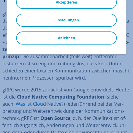
Akzeptieren
gRPC ist ein modernes Remote-Procedure-Call-System,
das mit neu­ar­ti­gen Ver­fah­rens­tech­ni­ken die Kom­mu­ni­ka­
Einstellungen
ti­on in ver­teil­ten Client-Server-Ar­chi­tek­tu­ren besonders
effizient abwickelt. Dabei setzt es – wie der Vorläufer RPC
Ablehnen
– auf Pro­zess­ebe­ne an. Cha­rak­te­ris­tisch für die
In­ter­pro­
zess­kom­mu­ni­ka­ti­on
über gRPC ist das
Trans­pa­renz­
prin­zip
: Die Zu­sam­men­ar­beit (teils weit) ent­fern­ter
Instanzen ist so eng und rei­bungs­los, dass kein Un­ter­
schied zu einer lokalen Kom­mu­ni­ka­ti­on zwischen ma­schi­
nen­in­ter­nen Prozessen spürbar wird.
gRPC wurde 2015 zunächst von Google ent­wi­ckelt. Heute
ist die
Cloud Native Computing Foun­da­ti­on
(siehe
auch:
Was ist Cloud Native?
) fe­der­füh­rend bei der Ver­
brei­tung und Wei­ter­ent­wick­lung der Kom­mu­ni­ka­ti­ons­
tech­nik. gRPC ist
Open Source
, d. h. der Quelltext ist öf­
fent­lich zu­gäng­lich, Än­de­run­gen und Wei­ter­ent­wick­lun­
gen des Codes durch Dritte sind erwünscht und erlaubt.