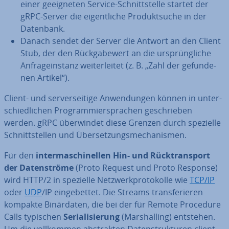
einer ge­eig­ne­ten Service-Schnitt­stel­le startet der
gRPC-Server die ei­gent­li­che Pro­dukt­su­che in der
Datenbank.
Danach sendet der Server die Antwort an den Client
Stub, der den Rück­ga­be­wert an die ur­sprüng­li­che
An­fra­ge­instanz wei­ter­lei­tet (z. B. „Zahl der ge­fun­de­
nen Artikel“).
Client- und ser­ver­sei­ti­ge An­wen­dun­gen können in un­ter­
schied­li­chen Pro­gram­mier­spra­chen ge­schrie­ben
werden. gRPC über­win­det diese Grenzen durch spezielle
Schnitt­stel­len und Über­set­zungs­me­cha­nis­men.
Für den
in­ter­ma­schi­nel­len Hin- und Rück­trans­port
der Da­ten­strö­me
(Proto Request und Proto Response)
wird HTTP/2 in spezielle Netz­werk­pro­to­kol­le wie
TCP/IP
oder
UDP
/IP ein­ge­bet­tet. Die Streams trans­fe­rie­ren
kompakte Bi­när­da­ten, die bei der für Remote Procedure
Calls typischen
Se­ria­li­sie­rung
(Mar­shalling) entstehen.