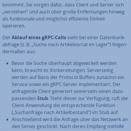
bestimmt. Sie sorgen dafür, dass Client und Server sich
„verstehen“ und auch über große Ent­fer­nun­gen hinweg
als funk­tio­na­le und möglichst ef­fi­zi­en­te Einheit
operieren.
Der
Ablauf eines gRPC-Calls
sieht bei einer Da­ten­bank­
ab­fra­ge (z. B. „Suche nach Ar­ti­kel­vor­rat im Lager“) fol­gen­
der­ma­ßen aus:
Bevor die Suche überhaupt ab­ge­wi­ckelt werden
kann, braucht es Vor­be­rei­tun­gen. Ser­ver­sei­tig
werden auf Basis der Protocol Buffers zunächst ein
Service sowie ein gRPC-Server im­ple­men­tiert. Der
an­fra­gen­de Client generiert sei­ner­seits einen dazu
passenden
Stub
. Steht dieser zur Verfügung, ruft die
Client-Anwendung die ent­spre­chen­de Funktion
(„Such­an­fra­ge nach Ar­ti­kel­be­stand“) im Stub auf.
An­schlie­ßend wird die Anfrage über das Netzwerk an
den Server geschickt. Nach deren Empfang mithilfe