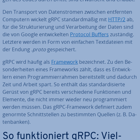
Den Transport von Da­ten­strö­men zwischen ent­fern­ten
Computern wickelt gRPC stan­dard­mä­ßig mit
HTTP/2
ab,
für die Struk­tu­rie­rung und Ver­ar­bei­tung der Daten sind
die von Google ent­wi­ckel­ten
Protocol Buffers
zuständig.
Letztere werden in Form von einfachen Text­da­tei­en mit
der Endung
.proto
ge­spei­chert.
gRPC wird häufig als
Framework
be­zeich­net. Zu den Be­
son­der­hei­ten eines Frame­works zählt, dass es Ent­wick­
lern einen Pro­gram­mier­rah­men be­reit­stellt und dadurch
Zeit und Arbeit spart. So enthält das stan­dar­di­sier­te
Gerüst von gRPC bereits ver­schie­de­ne Funk­tio­nen und
Elemente, die nicht immer wieder neu pro­gram­miert
werden müssen. Das gRPC-Framework definiert zudem
genormte Schnitt­stel­len zu be­stimm­ten Quellen (z. B. Da­
ten­ban­ken).
So funk­tio­niert gRPC: Viel­