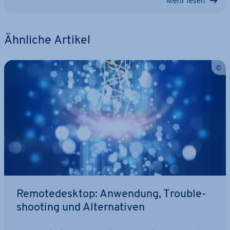
Mehr lesen
Ähnliche Artikel
Re­mo­te­de­sk­top: Anwendung, Trou­ble­
shoo­ting und Al­ter­na­ti­ven