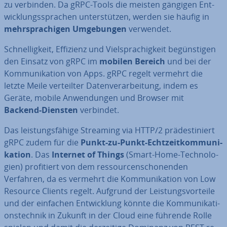
zu verbinden. Da gRPC-Tools die meisten gängigen Ent­
wick­lungs­spra­chen un­ter­stüt­zen, werden sie häufig in
mehr­spra­chi­gen Um­ge­bun­gen
verwendet.
Schnel­lig­keit, Effizienz und Viel­spra­chig­keit be­güns­ti­gen
den Einsatz von gRPC im
mobilen Bereich
und bei der
Kom­mu­ni­ka­ti­on von Apps. gRPC regelt vermehrt die
letzte Meile ver­teil­ter Da­ten­ver­ar­bei­tung, indem es
Geräte, mobile An­wen­dun­gen und Browser mit
Backend-Diensten
verbindet.
Das leis­tungs­fä­hi­ge Streaming via HTTP/2 prä­de­sti­niert
gRPC zudem für die
Punkt-zu-Punkt-Echt­zeit­kom­mu­ni­
ka­ti­on
. Das
Internet of Things
(Smart-Home-Tech­no­lo­
gien) pro­fi­tiert von dem res­sour­cen­scho­nen­den
Verfahren, da es vermehrt die Kom­mu­ni­ka­ti­on von Low
Resource Clients regelt. Aufgrund der Leis­tungs­vor­tei­le
und der einfachen Ent­wick­lung könnte die Kom­mu­ni­ka­ti­
ons­tech­nik in Zukunft in der Cloud eine führende Rolle