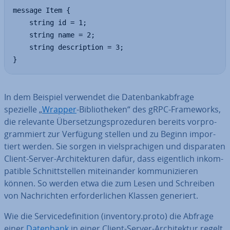
message Item {

	string id = 1;

	string name = 2;

	string description = 3;

}
In dem Beispiel verwendet die Da­ten­bank­ab­fra­ge
spezielle „
Wrapper
-Bi­blio­the­ken“ des gRPC-Frame­works,
die relevante Über­set­zungs­pro­ze­du­ren bereits vor­pro­
gram­miert zur Verfügung stellen und zu Beginn im­por­
tiert werden. Sie sorgen in viel­spra­chi­gen und dis­pa­ra­ten
Client-Server-Ar­chi­tek­tu­ren dafür, dass ei­gent­lich in­kom­
pa­ti­ble Schnitt­stel­len mit­ein­an­der kom­mu­ni­zie­ren
können. So werden etwa die zum Lesen und Schreiben
von Nach­rich­ten er­for­der­li­chen Klassen generiert.
Wie die Ser­vice­de­fi­ni­ti­on (inventory.proto) die Abfrage
einer
Datenbank
in einer Client-Server-Ar­chi­tek­tur regelt,