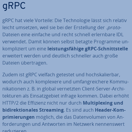
gRPC
gRPC hat viele Vorteile: Die Tech­no­lo­gie lässt sich relativ
leicht umsetzen, weil sie bei der Er­stel­lung der
.proto
-
Dateien eine einfache und recht schnell er­lern­ba­re IDL
verwendet. Damit können selbst betagte Programme un­
kom­pli­ziert um eine
leis­tungs­fä­hi­ge gRPC-Schnitt­stel­le
erweitert werden und deutlich schneller auch große
Dateien über­tra­gen.
Zudem ist gRPC vielfach getestet und hoch­ska­lier­bar,
wodurch auch kom­ple­xe­re und um­fang­rei­che­re Kom­mu­
ni­ka­tio­nen z. B. in global ver­netz­ten Client-Server-Ar­chi­
tek­tu­ren als Ein­satz­ge­biet infrage kommen. Dabei erhöht
HTTP/2 die Effizienz nicht nur durch
Mul­ti­plex­ing und
bi­di­rek­tio­na­les Streaming
. Es sind auch
Header-Kom­
pri­mie­run­gen
möglich, die das Da­ten­vo­lu­men von An­
for­de­run­gen und Antworten im Netzwerk nen­nens­wert
re­du­zie­ren.