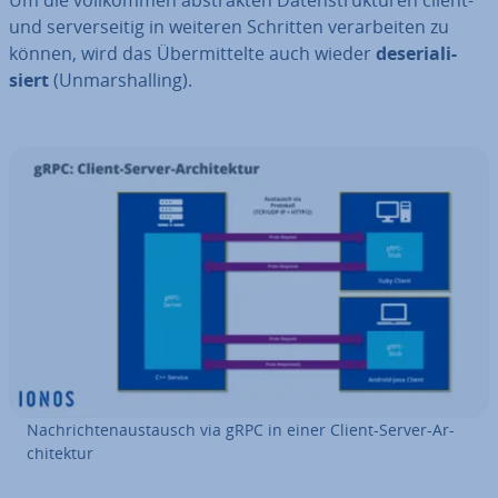
Um die voll­kom­men abs­trak­ten Da­ten­struk­tu­ren client-
und ser­ver­sei­tig in weiteren Schritten ver­ar­bei­ten zu
können, wird das Über­mit­tel­te auch wieder
de­se­ria­li­
siert
(Un­mar­shalling).
Nach­rich­ten­aus­tausch via gRPC in einer Client-Server-Ar­
chi­tek­tur