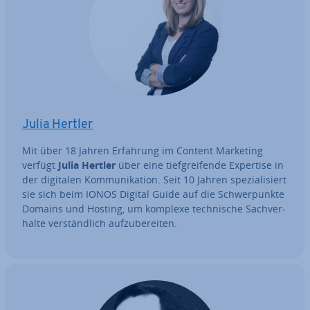
Julia Hertler
Mit über 18 Jahren Erfahrung im Content Marketing
verfügt
Julia Hertler
über eine tief­grei­fen­de Expertise in
der digitalen Kom­mu­ni­ka­ti­on. Seit 10 Jahren spe­zia­li­siert
sie sich beim IONOS Digital Guide auf die Schwer­punk­te
Domains und Hosting, um komplexe tech­ni­sche Sach­ver­
hal­te ver­ständ­lich auf­zu­be­rei­ten.