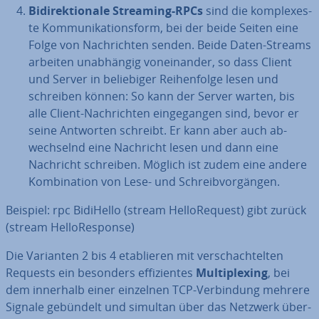
Bi­di­rek­tio­na­le Streaming-RPCs
sind die kom­ple­xes­
te Kom­mu­ni­ka­ti­ons­form, bei der beide Seiten eine
Folge von Nach­rich­ten senden. Beide Daten-Streams
arbeiten un­ab­hän­gig von­ein­an­der, so dass Client
und Server in be­lie­bi­ger Rei­hen­fol­ge lesen und
schreiben können: So kann der Server warten, bis
alle Client-Nach­rich­ten ein­ge­gan­gen sind, bevor er
seine Antworten schreibt. Er kann aber auch ab­
wech­selnd eine Nachricht lesen und dann eine
Nachricht schreiben. Möglich ist zudem eine andere
Kom­bi­na­ti­on von Lese- und Schreib­vor­gän­gen.
Beispiel: rpc BidiHello (stream Hell­o­Re­quest) gibt zurück
(stream Hell­o­Re­spon­se)
Die Varianten 2 bis 4 eta­blie­ren mit ver­schach­tel­ten
Requests ein besonders ef­fi­zi­en­tes
Mul­ti­plex­ing
, bei
dem innerhalb einer einzelnen TCP-Ver­bin­dung mehrere
Signale gebündelt und simultan über das Netzwerk über­