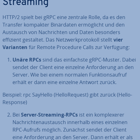
Streaming
HTTP/2 spielt bei gRPC eine zentrale Rolle, da es den
Transfer kompakter Bi­när­da­ten er­mög­licht und den
Austausch von Nach­rich­ten und Daten besonders
effizient gestaltet. Das Netz­werk­pro­to­koll stellt
vier
Varianten
für Remote Procedure Calls zur Verfügung:
Unäre RPCs
sind das ein­fachs­te gRPC-Muster. Dabei
sendet der
Client eine einzelne An­for­de­rung an den
Server. Wie bei einem normalen Funk­ti­ons­auf­ruf
erhält er dann eine einzelne Antwort zurück.
Beispiel: rpc SayHello (Hell­o­Re­quest) gibt zurück (Hell­o­
Re­spon­se)
Bei
Server-Streaming-RPCs
ist ein kom­ple­xe­rer
Nach­rich­ten­aus­tausch innerhalb eines einzelnen
RPC-Aufrufs möglich. Zunächst sendet der Client
eine An­for­de­rung an den Server. Dann erhält er als