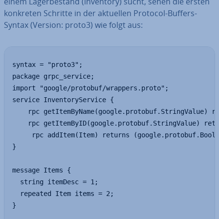
einem La­ger­be­stand (inventory) sucht, sehen die ersten
konkreten Schritte in der aktuellen Protocol-Buffers-
Syntax (Version: proto3) wie folgt aus:
syntax = "proto3";

package grpc_service;

import "google/protobuf/wrappers.proto";

service InventoryService {

	rpc getItemByName(google.protobuf.StringValue) returns (Items);

	rpc getItemByID(google.protobuf.StringValue) returns (Item);

	 rpc addItem(Item) returns (google.protobuf.BoolValue);

}

message Items {

  string itemDesc = 1;

  repeated Item items = 2;

}
