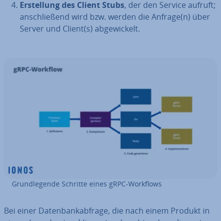
Er­stel­lung des Client Stubs
, der den Service aufruft;
an­schlie­ßend wird bzw. werden die Anfrage(n) über
Server und Client(s) ab­ge­wi­ckelt.
Grund­le­gen­de Schritte eines gRPC-Workflows
Bei einer Da­ten­bank­ab­fra­ge, die nach einem Produkt in