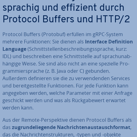
spra­chig und effizient durch
Protocol Buffers und HTTP/2
Protocol Buffers (Protobuf) erfüllen im gRPC-System
mehrere Funk­tio­nen: Sie dienen als
Interface De­fi­ni­ti­on
Language
(Schnitt­stel­len­be­schrei­bungs­spra­che, kurz:
IDL) und be­schrei­ben eine Schnitt­stel­le auf sprach­un­ab­
hän­gi­ge Weise. Sie sind also nicht an eine spezielle Pro­
gram­mier­spra­che (z. B. Java oder C) gebunden.
Außerdem de­fi­nie­ren sie die zu ver­wen­den­den Services
und be­reit­ge­stell­te Funk­tio­nen. Für jede Funktion kann
angegeben werden, welche Parameter mit einer Anfrage
geschickt werden und was als Rück­ga­be­wert erwartet
werden kann.
Aus der Remote-Per­spek­ti­ve dienen Protocol Buffers als
das
zu­grun­de­lie­gen­de Nach­rich­ten­aus­tausch­for­mat
,
das die Nach­rich­ten­struk­tu­ren, -typen und -objekte