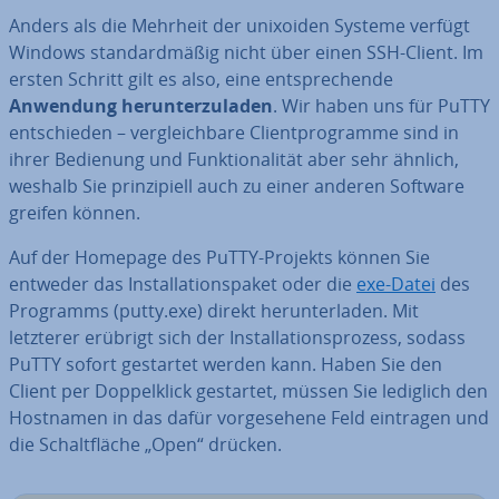
Anders als die Mehrheit der unixoiden Systeme verfügt
Windows stan­dard­mä­ßig nicht über einen SSH-Client. Im
ersten Schritt gilt es also, eine ent­spre­chen­de
Anwendung her­un­ter­zu­la­den
. Wir haben uns für PuTTY
ent­schie­den – ver­gleich­ba­re Cli­ent­pro­gram­me sind in
ihrer Bedienung und Funk­tio­na­li­tät aber sehr ähnlich,
weshalb Sie prin­zi­pi­ell auch zu einer anderen Software
greifen können.
Auf der Homepage des PuTTY-Projekts können Sie
entweder das In­stal­la­ti­ons­pa­ket oder die
exe-Datei
des
Programms (putty.exe) direkt her­un­ter­la­den. Mit
letzterer erübrigt sich der In­stal­la­ti­ons­pro­zess, sodass
PuTTY sofort gestartet werden kann. Haben Sie den
Client per Dop­pel­klick gestartet, müssen Sie lediglich den
Hostnamen in das dafür vor­ge­se­he­ne Feld eintragen und
die Schalt­flä­che „Open“ drücken.