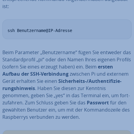
ist:
ssh Benutzername@IP-Adresse
Beim Parameter „Be­nut­zer­na­me“ fügen Sie entweder das
Stan­dard­pro­fil „pi“ oder den Namen Ihres eigenen Profils
(sofern Sie eines erzeugt haben) ein. Beim
ersten
Aufbau der SSH-Ver­bin­dung
zwischen Pi und externem
Gerät erhalten Sie einen
Si­cher­heits-/Au­then­ti­fi­zie­
rungs­hin­weis
. Haben Sie diesen zur Kenntnis
genommen, geben Sie „yes“ in das Terminal ein, um fort­
zu­fah­ren. Zum Schluss geben Sie das
Passwort
für den
gewählten Benutzer ein, um mit der Kom­man­do­zei­le des
Raspber­rys verbunden zu werden.