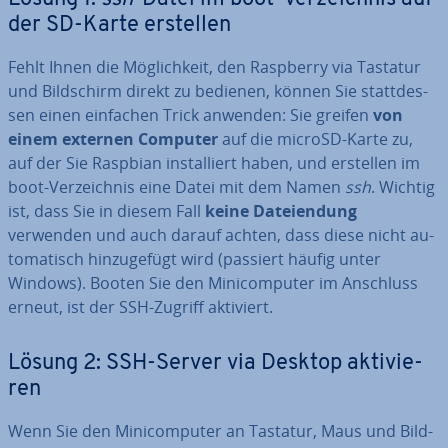
der SD-Karte erstellen
Fehlt Ihnen die Mög­lich­keit, den Raspberry via Tastatur
und Bild­schirm direkt zu bedienen, können Sie statt­des­
sen einen einfachen Trick anwenden: Sie greifen
von
einem externen Computer
auf die microSD-Karte zu,
auf der Sie Raspbian in­stal­liert haben, und erstellen im
boot-Ver­zeich­nis eine Datei mit dem Namen
ssh
. Wichtig
ist, dass Sie in diesem Fall
keine Da­tei­endung
verwenden und auch darauf achten, dass diese nicht au­
to­ma­tisch hin­zu­ge­fügt wird (passiert häufig unter
Windows). Booten Sie den Mi­ni­com­pu­ter im Anschluss
erneut, ist der SSH-Zugriff aktiviert.
Lösung 2: SSH-Server via Desktop ak­ti­vie­
ren
Wenn Sie den Mi­ni­com­pu­ter an Tastatur, Maus und Bild­