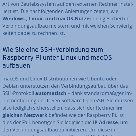
Art von Be­triebs­sys­tem auf dem externen Rechner in­stal­
liert ist. Die nach­fol­gen­den An­lei­tun­gen zeigen, wie
Windows-, Linux- und macOS-Nutzer
den ge­si­cher­ten
Ver­bin­dungs­auf­bau meistern und mit welchen Schwie­rig­
kei­ten dabei zu rechnen ist.
Wie Sie eine SSH-Ver­bin­dung zum
Raspberry Pi unter Linux und macOS
aufbauen
macOS und Linux-Dis­tri­bu­tio­nen wie Ubuntu oder
Debian un­ter­stüt­zen den Ver­bin­dungs­auf­bau über das
SSH-Protokoll
au­to­ma­tisch
– dank stan­dard­mä­ßi­ger Im­
ple­men­tie­rung der freien Software OpenSSH. Sie müssen
also lediglich si­cher­stel­len, dass sich der Rechner
im
gleichen Netzwerk
befindet wie der Raspberry Pi. Ist
dies der Fall, benötigen Sie lediglich die
IP-Adresse
, um
den Ver­bin­dungs­auf­bau zu in­iti­ie­ren. Um diese in