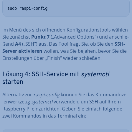
sudo raspi-config
Im Menü des sich öffnenden Kon­fi­gu­ra­ti­ons­tools wählen
Sie zunächst
Punkt 7
(„Advanced Options“) und an­schlie­
ßend
A4
(„SSH“) aus. Das Tool fragt Sie, ob Sie den
SSH-
Server ak­ti­vie­ren
wollen, was Sie bejahen, bevor Sie die
Ein­stel­lun­gen über „Finish“ wieder schließen.
Lösung 4: SSH-Service mit
systemctl
starten
Al­ter­na­tiv zur
raspi-config
können Sie das Kom­man­do­zei­
len­werk­zeug
systemctl
verwenden, um SSH auf Ihrem
Raspberry Pi ein­zu­rich­ten. Geben Sie einfach folgende
zwei Kommandos in das Terminal ein: