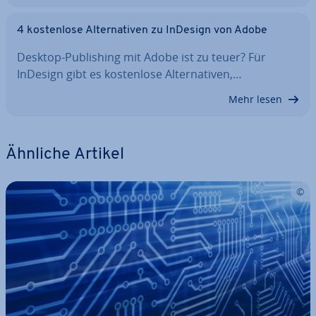
4 kos­ten­lo­se Al­ter­na­ti­ven zu InDesign von Adobe
Desktop-Pu­bli­shing mit Adobe ist zu teuer? Für
InDesign gibt es kos­ten­lo­se Al­ter­na­ti­ven,…
Mehr lesen
Ähnliche Artikel