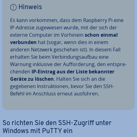
Hinweis
Es kann vorkommen, dass dem Raspberry Pi eine
IP-Adresse zu­ge­wie­sen wurde, mit der sich der
externe Computer im Vorhinein
schon einmal
verbunden
hat (sogar, wenn dies in einem
anderen Netzwerk geschehen ist). In diesem Fall
erhalten Sie beim Ver­bin­dungs­auf­bau eine
Warnung inklusive der Auf­for­de­rung, den ent­spre­
chen­den
IP-Eintrag aus der Liste bekannter
Geräte zu löschen
. Halten Sie sich an die
gegebenen In­struk­tio­nen, bevor Sie den SSH-
Befehl im Anschluss erneut ausführen.
So richten Sie den SSH-Zugriff unter
Windows mit PuTTY ein