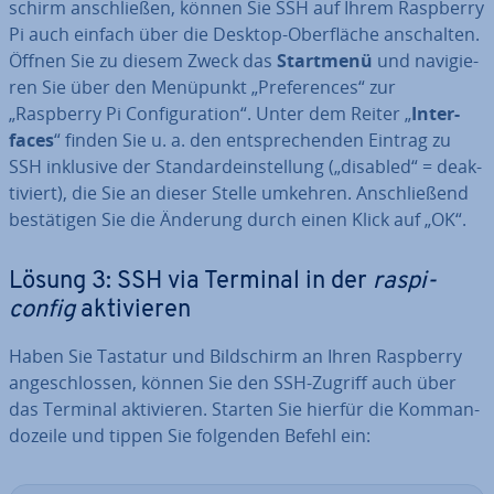
schirm an­schlie­ßen, können Sie SSH auf Ihrem Raspberry
Pi auch einfach über die Desktop-Ober­flä­che an­schal­ten.
Öffnen Sie zu diesem Zweck das
Startmenü
und na­vi­gie­
ren Sie über den Menüpunkt „Pre­fe­ren­ces“ zur
„Raspberry Pi Con­fi­gu­ra­ti­on“. Unter dem Reiter „
In­ter­
faces
“ finden Sie u. a. den ent­spre­chen­den Eintrag zu
SSH inklusive der Stan­dard­ein­stel­lung („disabled“ = de­ak­
ti­viert), die Sie an dieser Stelle umkehren. An­schlie­ßend
be­stä­ti­gen Sie die Änderung durch einen Klick auf „OK“.
Lösung 3: SSH via Terminal in der
raspi-
config
ak­ti­vie­ren
Haben Sie Tastatur und Bild­schirm an Ihren Raspberry
an­ge­schlos­sen, können Sie den SSH-Zugriff auch über
das Terminal ak­ti­vie­ren. Starten Sie hierfür die Kom­man­
do­zei­le und tippen Sie folgenden Befehl ein: