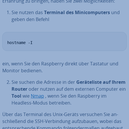
Erfahrung zu bringen, haben Sie zwei Mög­lich­kei­ten:
Sie nutzen das
Terminal des Mi­ni­com­pu­ters
und
geben den Befehl
hostname -I
ein, wenn Sie den Raspberry direkt über Tastatur und
Monitor bedienen.
Sie suchen die Adresse in der
Ge­rä­te­lis­te auf Ihrem
Router
oder nutzen auf dem externen Computer ein
Tool
wie
Nmap
, wenn Sie den Raspberry im
Headless-Modus betreiben.
Über das Terminal des Unix-Geräts versuchen Sie an­
schlie­ßend die SSH-Ver­bin­dung auf­zu­bau­en, wobei das
ent­spre­chen­de Kommando fol­gen­der­ma­ßen aufgebaut