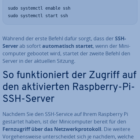
sudo systemctl enable ssh

sudo systemctl start ssh
Während der erste Befehl dafür sorgt, dass der
SSH-
Server
ab sofort
au­to­ma­tisch startet
, wenn der Mi­ni­
com­pu­ter gebootet wird, startet der zweite Befehl den
Server in der aktuellen Sitzung.
So funk­tio­niert der Zugriff auf
den ak­ti­vier­ten Raspberry-Pi-
SSH-Server
Nachdem Sie den SSH-Service auf Ihrem Raspberry Pi
gestartet haben, ist der Mi­ni­com­pu­ter bereit für den
Fern­zu­griff über das Netz­werk­pro­to­koll
. Die weitere
Vor­ge­hens­wei­se un­ter­schei­det sich je nachdem, welche