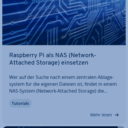
Raspberry Pi als NAS (Network-
Attached Storage) einsetzen
Wer auf der Suche nach einem zentralen Ab­la­ge­
sys­tem für die eigenen Dateien ist, findet in einem
NAS-System (Network-Attached Storage) die
passende Lösung. Da ent­spre­chen­de Fer­tig­bo­xen
Tutorials
häufig nicht gerade preis­güns­tig sind, gewinnt die
Nutzung des Raspberry Pi als NAS-Server…
Mehr lesen