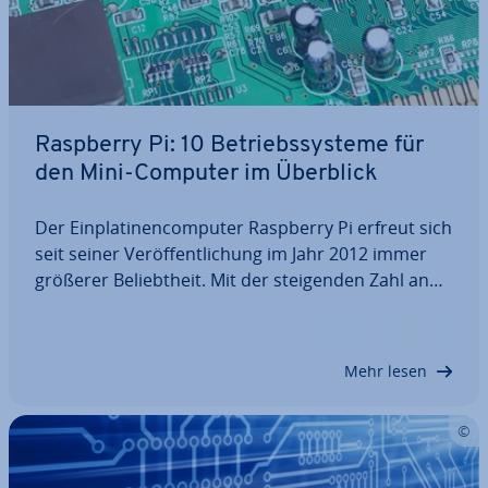
Raspberry Pi: 10 Be­triebs­sys­te­me für
den Mini-Computer im Überblick
Der Ein­pla­ti­nen­com­pu­ter Raspberry Pi erfreut sich
seit seiner Ver­öf­fent­li­chung im Jahr 2012 immer
größerer Be­liebt­heit. Mit der stei­gen­den Zahl an
An­wen­dungs­mög­lich­kei­ten ist der Mi­ni­com­pu­ter
mitt­ler­wei­le für diverse In­dus­trie­zwei­ge zu einer in­
ter­es­san­ten und prak­ti­schen Lösung…
Mehr lesen