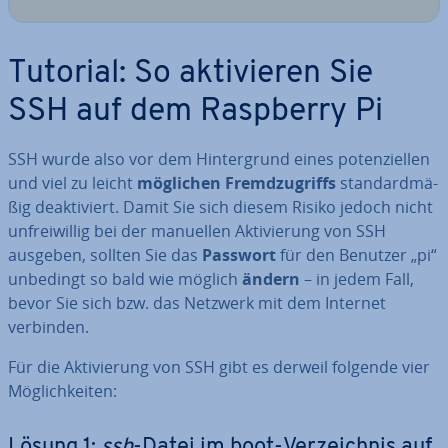
Tutorial: So ak­ti­vie­ren Sie
SSH auf dem Raspberry Pi
SSH wurde also vor dem Hin­ter­grund eines po­ten­zi­el­len
und viel zu leicht
möglichen Fremd­zu­griffs
stan­dard­mä­
ßig de­ak­ti­viert. Damit Sie sich diesem Risiko jedoch nicht
un­frei­wil­lig bei der manuellen Ak­ti­vie­rung von SSH
ausgeben, sollten Sie das
Passwort
für den Benutzer „pi“
unbedingt so bald wie möglich
ändern
– in jedem Fall,
bevor Sie sich bzw. das Netzwerk mit dem Internet
verbinden.
Für die Ak­ti­vie­rung von SSH gibt es derweil folgende vier
Mög­lich­kei­ten:
Lösung 1:
ssh
-Datei im boot-Ver­zeich­nis auf