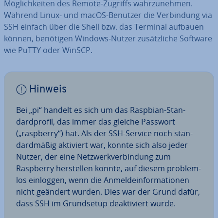
Mög­lich­kei­ten des Remote-Zugriffs wahr­zu­neh­men.
Während Linux- und macOS-Benutzer die Ver­bin­dung via
SSH einfach über die Shell bzw. das Terminal aufbauen
können, benötigen Windows-Nutzer zu­sätz­li­che Software
wie PuTTY oder WinSCP.
Hinweis
Bei „pi“ handelt es sich um das Raspbian-Stan­
dard­pro­fil, das immer das gleiche Passwort
(„raspberry“) hat. Als der SSH-Service noch stan­
dard­mä­ßig aktiviert war, konnte sich also jeder
Nutzer, der eine Netz­werk­ver­bin­dung zum
Raspberry her­stel­len konnte, auf diesem pro­blem­
los einloggen, wenn die An­mel­de­infor­ma­tio­nen
nicht geändert wurden. Dies war der Grund dafür,
dass SSH im Grund­set­up de­ak­ti­viert wurde.