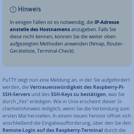
Hinweis
In einigen Fällen ist es notwendig, die
IP-Adresse
anstelle des Host­na­mens
anzugeben. Falls Sie
diese nicht kennen, können Sie die weiter oben
auf­ge­zeig­ten Methoden anwenden (Nmap, Router-
Ge­rä­te­lis­te, Terminal-Check).
PuTTY zeigt nun eine Meldung an, in der Sie auf­ge­for­dert
werden, die
Ver­trau­ens­wür­dig­keit des Raspberry-Pi-
SSH-Servers
und des
SSH-Keys zu be­stä­ti­gen
, was Sie
durch „Yes“ erledigen. Wie in Unix erscheint dieser Si­
cher­heits­hin­weis lediglich, wenn Sie die Ver­bin­dung zum
ersten Mal her­stel­len. In einem neuen Fenster öffnet sich
an­schlie­ßend die Ein­ga­be­auf­for­de­rung, über den Sie den
Remote-Login auf das Raspberry-Terminal
durch die