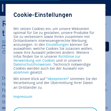
Digital Guide
Cookie-Einstellungen
Zum Haupt­in­halt springen
Raspberry Pi SSH-Zugriff ak­
Wir setzen Cookies ein, um unsere Webseiten
ti­vie­ren und nutzen
optimal für Sie zu gestalten, unsere Produkte für
Sie zu verbessern sowie Ihnen zusammen mit
Drittanbietern interessengerechte Werbung
IONOS Redaktion
anzuzeigen. In den
Einstellungen
können Sie
Auf Facebook teilen
Auf Twitter teilen
Auf LinkedIn tei
24.09.2020
auswählen, welche Cookies Sie zulassen wollen,
7 mins
sowie Ihre Auswahl jederzeit ändern. Weitere
Infos finden Sie in unserer
Richtlinie zur
Verwendung von Cookies
und in unseren
Datenschutzhinweisen
. Technisch notwendige
Cookies werden auch bei der Auswahl von
In­halts­ver­zeich­nis
ablehnen
gesetzt.
Der Raspberry Pi macht nicht nur als ele­men­ta­re
Mit einem Klick auf "
Akzeptieren
" stimmen Sie der
Verarbeitung und der Übermittlung Ihrer Daten
Hardware-Kom­po­nen­te kreativer DIY-Projekte eine gute
an Drittländer zu.
Figur. Der britische Mi­ni­com­pu­ter ist aufgrund seiner or­
dent­li­chen Re­chen­leis­tung und des mi­ni­ma­lis­ti­schen
Impressum
Strom­ver­brauchs auch stark als Basis für den
Betrieb
von Servern
ver­schie­dens­ter Art (z. B. Cloud-, DNS-, oder