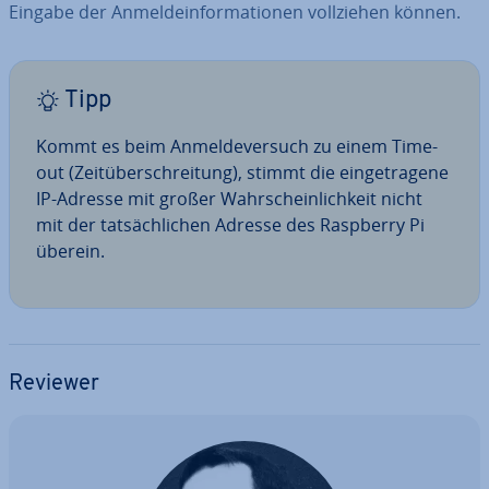
Eingabe der An­mel­de­infor­ma­tio­nen voll­zie­hen können.
Tipp
Kommt es beim An­mel­de­ver­such zu einem Time-
out (Zeit­über­schrei­tung), stimmt die ein­ge­tra­ge­ne
IP-Adresse mit großer Wahr­schein­lich­keit nicht
mit der tat­säch­li­chen Adresse des Raspberry Pi
überein.
Reviewer