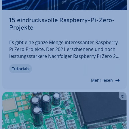
15 ein­drucks­vol­le Raspberry-Pi-Zero-
Projekte
Es gibt eine ganze Menge in­ter­es­san­ter Raspberry
Pi Zero Projekte. Der 2021 er­schie­ne­ne und noch
leis­tungs­stär­ke­re Nach­fol­ger Raspberry Pi Zero 2
W er­mög­licht Ihnen sogar das Ent­wi­ckeln von noch
Tutorials
um­fang­rei­che­ren An­wen­dun­gen. In diesem Artikel
stellen wir Ihnen 15 spannende…
Mehr lesen