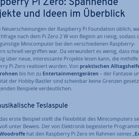
pberry Pi Zero: Spannende
jekte und Ideen im Überblick
 Neu­erschei­nun­gen der Raspberry Pi Foun­da­ti­on üblich, w
chfrage nach dem Pi Zero 2 W von Beginn an riesig, sodass 
­güns­ti­ge Mi­ni­com­pu­ter bei den ver­schie­de­nen Raspberry-
n schnell ver­grif­fen war. Da ver­wun­dert es wenig, dass ma
ßig über neue, in­ter­es­san­te Projekte lesen kann, die mithilf
ry Pi Zero rea­li­siert wurden. Von
prak­ti­schen All­tags­hel­
rohnen
bis hin zu
En­ter­tain­ment­ge­rä­ten
– der Fantasie u
­vi­tät der Hobby-Bastler sind scheinbar keine Grenzen gesetz
genden Beispiele ver­deut­li­chen.
­si­ka­li­sche Tes­la­spu­le
as erste Beispiel stellt die Fle­xi­bi­li­tät des Mi­ni­com­pu­ters s
voll unter Beweis. Der von Elek­tro­nik be­geis­ter­te Pro­gram­m
 Woodroffe
hat den Raspberry Pi Zero im Rahmen seines „
E