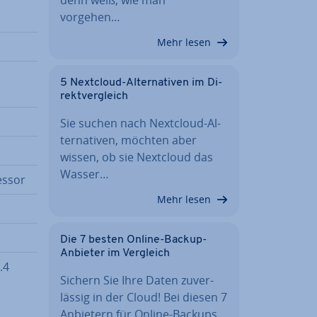
vorgehen…
Mehr lesen
5 Nextcloud-Al­ter­na­ti­ven im Di­
rekt­ver­gleich
Sie suchen nach Nextcloud-Al­
ter­na­ti­ven, möchten aber
wissen, ob sie Nextcloud das
Wasser…
essor
Mehr lesen
Die 7 besten Online-Backup-
Anbieter im Vergleich
.4
Sichern Sie Ihre Daten zu­ver­
läs­sig in der Cloud! Bei diesen 7
Anbietern für Online-Backups…