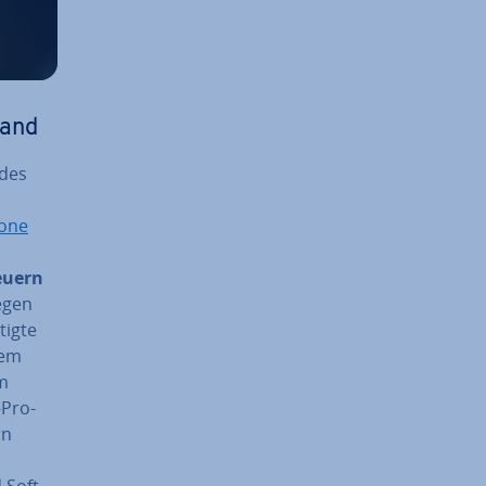
land
 des
rone
teuern
iegen
tigte
tem
em
-Pro­
rn