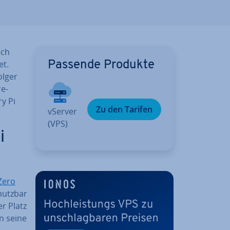
ich
et.
Passende Produkte
l­ger
e-
y Pi
Zu den Tarifen
vServer
(VPS)
i
Zero
 nutzbar
er Platz
on seine