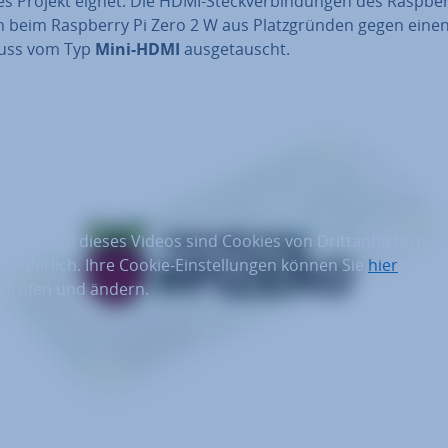
es Projekt eignet. Die HDMI-Steck­ver­bin­dun­gen des Raspber
 beim Raspberry Pi Zero 2 W aus Platz­grün­den gegen eine
uss vom Typ
Mini-HDMI
aus­ge­tauscht.
ur Anzeige dieses Videos sind Cookies von Drittanbietern
rforderlich. Ihre Cookie-Einstellungen können Sie
hier
ufrufen und ändern.