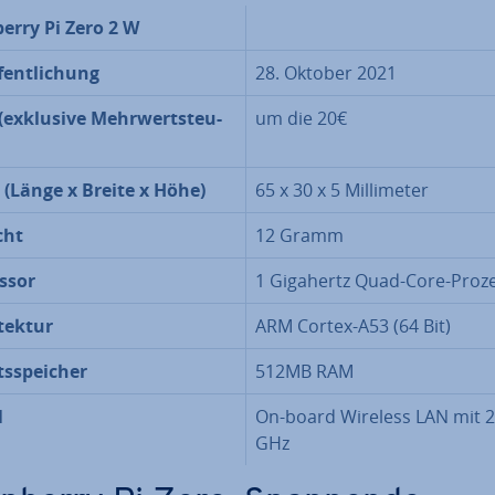
erry Pi Zero 2 W
­fent­li­chung
28. Oktober 2021
 (exklusive Mehr­wert­steu­
um die 20€
(Länge x Breite x Höhe)
65 x 30 x 5 Mil­li­me­ter
cht
12 Gramm
ssor
1 Gigahertz Quad-Core-Proz
­tek­tur
ARM Cortex-A53 (64 Bit)
ts­spei­cher
512MB RAM
N
On-board Wireless LAN mit 2
GHz