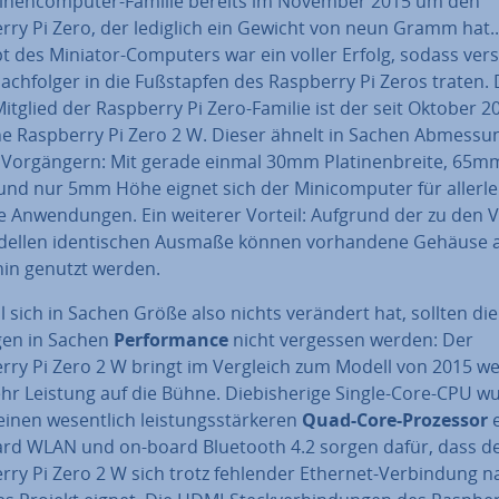
­ti­nen­com­pu­ter-Familie bereits im November 2015 um den
rry Pi Zero, der lediglich ein Gewicht von neun Gramm hat.
 des Miniator-Computers war ein voller Erfolg, sodass ver­s
ach­fol­ger in die Fuß­stap­fen des Raspberry Pi Zeros traten.
Mitglied der Raspberry Pi Zero-Familie ist der seit Oktober 2
­che Raspberry Pi Zero 2 W. Dieser ähnelt in Sachen Ab­mes­su
Vor­gän­gern: Mit gerade einmal 30mm Pla­ti­nen­brei­te, 65m
nd nur 5mm Höhe eignet sich der Mi­ni­com­pu­ter für allerlei 
te An­wen­dun­gen. Ein weiterer Vorteil: Aufgrund der zu den V
­del­len iden­ti­schen Ausmaße können vor­han­de­ne Gehäuse
hin genutzt werden.
sich in Sachen Größe also nichts verändert hat, sollten die
­gen in Sachen
Per­for­mance
nicht vergessen werden: Der
rry Pi Zero 2 W bringt im Vergleich zum Modell von 2015 we
hr Leistung auf die Bühne. Die­bis­he­ri­ge Single-Core-CPU w
inen we­sent­lich leis­tungs­stär­ke­ren
Quad-Core-Prozessor
e
rd WLAN und on-board Bluetooth 4.2 sorgen dafür, dass d
rry Pi Zero 2 W sich trotz fehlender Ethernet-Ver­bin­dung 