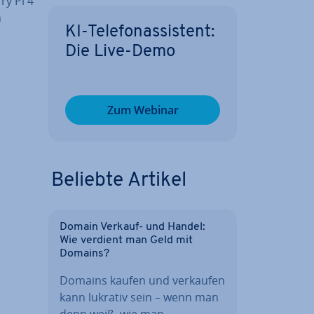
ry Pi 4
n
KI-Te­le­fon­as­sis­tent:
Die Live-Demo
Zum Webinar
Beliebte Artikel
Domain Verkauf- und Handel:
Wie verdient man Geld mit
Domains?
Domains kaufen und verkaufen
kann lukrativ sein – wenn man
denn weiß, wie man