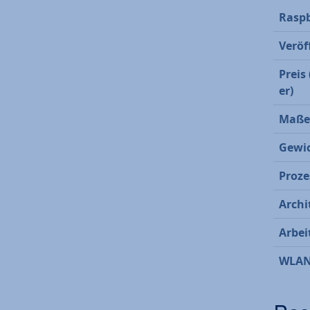
Raspb
Ver­öf
Preis
er)
Maße 
Gewi
Proze
Ar­chi
Ar­bei
WLA