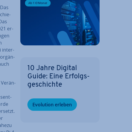
.Das
chie­
 Das
021 er­
n­gen
m
in­ter­
or­gän­
 auch
10 Jahre Digital
Guide: Eine Er­folgs­
 Ver­än­
ge­schich­te
­sent­
urde
Evolution erleben
rsetzt.
er
nahezu