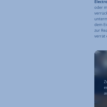
Elec­tr
oder 
verrück
unterma
dem Ein
zur Rea
verrät
Z
e
a