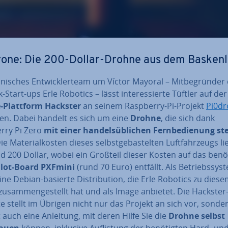
one: Die 200-Dollar-Drohne aus dem Bas­ken­
­ni­sches Ent­wick­ler­team um Víctor Mayoral – Mit­be­grün­der
-Start-ups Erle Robotics – lässt in­ter­es­sier­te Tüftler auf der
-Plattform Hackster
an seinem Raspberry-Pi-Projekt
Pi0d
ben. Dabei handelt es sich um eine
Drohne
, die sich dank
rry Pi Zero
mit einer han­dels­üb­li­chen Fern­be­die­nung s
ie Ma­te­ri­al­kos­ten dieses selbst­ge­bas­tel­ten Luft­fahr­zeugs l
d 200 Dollar, wobei ein Großteil dieser Kosten auf das benö
lot-Board PXFmini
(rund 70 Euro) entfällt. Als Be­triebs­sys­
ine Debian-basierte Dis­tri­bu­ti­on, die Erle Robotics zu dies
u­sam­men­ge­stellt hat und als Image anbietet. Die Hackster
i­te stellt im Übrigen nicht nur das Projekt an sich vor, sonde
 auch eine Anleitung, mit deren Hilfe Sie die
Drohne selbst