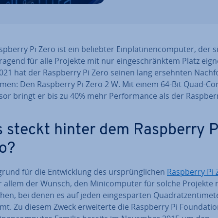
pberry Pi Zero ist ein beliebter Ein­pla­ti­nen­com­pu­ter, der s
­ra­gend für alle Projekte mit nur ein­ge­schränk­tem Platz eign
021 hat der Raspberry Pi Zero seinen lang ersehnten Nach­fo
en: Den Raspberry Pi Zero 2 W. Mit einem 64-Bit Quad-Cor
sor bringt er bis zu 40% mehr Per­for­mance als der Raspberr
 steckt hinter dem Raspberry P
o?
­grund für die Ent­wick­lung des ur­sprüng­li­chen
Raspberry Pi 
 allem der Wunsch, den Mi­ni­com­pu­ter für solche Projekte
en, bei denen es auf jeden ein­ge­spar­ten Qua­drat­zen­ti­me­t
. Zu diesem Zweck er­wei­ter­te die Raspberry Pi Foun­da­ti­