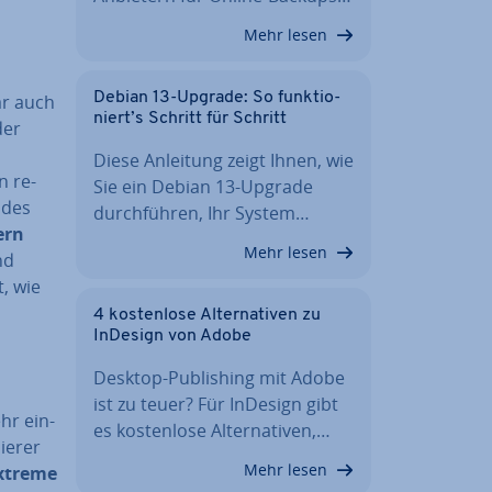
Mehr lesen
Debian 13-Upgrade: So funk­tio­
ar auch
niert’s Schritt für Schritt
der
Diese Anleitung zeigt Ihnen, wie
n re­
Sie ein Debian 13-Upgrade
e des
durch­füh­ren, Ihr System…
fern
Mehr lesen
nd
t, wie
4 kos­ten­lo­se Al­ter­na­ti­ven zu
InDesign von Adobe
Desktop-Pu­bli­shing mit Adobe
ist zu teuer? Für InDesign gibt
ehr ein­
es kos­ten­lo­se Al­ter­na­ti­ven,…
ie­rer
Mehr lesen
xtreme