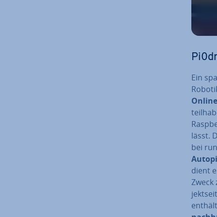
Pi0dr
Ein spa
Robotik
Online
teilha
Raspbe
lässt. D
bei run
Autopi
dient e
Zweck z
jekt­se
enthält