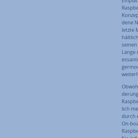
Ein­pla
Raspbe
Konzept
de­ne N
letzte 
hält­li
seinen 
Länge u
es­san­
ger­mo
weiter
Obwohl 
de­run
Raspbe
lich me
durch e
On-boa
Raspbe