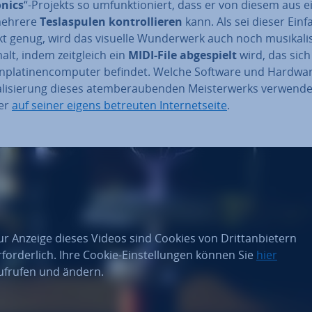
o­nics
“-Projekts so um­funk­tio­niert, dass er von diesem aus e
mehrere
Tes­la­spu­len kon­trol­lie­ren
kann. Als sei dieser Einfa
t genug, wird das visuelle Wun­der­werk auch noch mu­si­ka­li
lt, indem zeit­gleich ein
MIDI-File ab­ge­spielt
wird, das sich
­pla­ti­nen­com­pu­ter befindet. Welche Software und Hardwa
­li­sie­rung dieses atem­be­rau­ben­den Meis­ter­werks verwende
 er
auf seiner eigens betreuten In­ter­net­sei­te
.
ur Anzeige dieses Videos sind Cookies von Drittanbietern
rforderlich. Ihre Cookie-Einstellungen können Sie
hier
ufrufen und ändern.