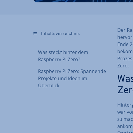
Der Ras
In­halts­ver­zeich­nis
her­vor
Ende 2
bekomm
Was steckt hinter dem
Prozes
Raspberry Pi Zero?
Zero.
Raspberry Pi Zero: Spannende
Was
Projekte und Ideen im
Überblick
Zer
Hin­ter
war vor
zu mach
ankommt