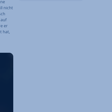
ine
ll nicht
sch
 auf
re er
t hat,