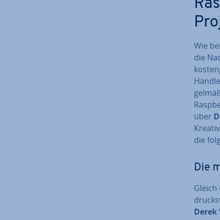
Ras
Pro
Wie bei
die Na
kos­ten
Händler
gel­mä­
Raspber
über
D
Krea­ti
die fol
Die mu
Gleich d
drucks­
Derek