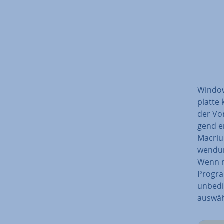
Window
plat­te
der Vo
gend e
Macriu
wen­dung
Wenn me
Pro­gr
unbedin
auswäh