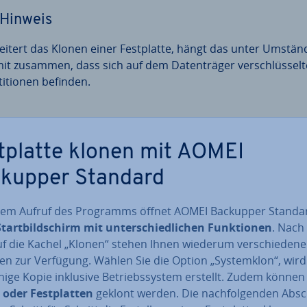
Hinweis
eitert das Klonen einer Fest­plat­te, hängt das unter Umstä
it zusammen, dass sich auf dem Da­ten­trä­ger ver­schlüs­sel­t
ti­tio­nen befinden.
t­plat­te klonen mit AOMEI
kupper Standard
em Aufruf des Programms öffnet AOMEI Backupper Standa
Start­bild­schirm mit un­ter­schied­li­chen Funk­tio­nen
. Nach
uf die Kachel „Klonen“ stehen Ihnen wiederum ver­schie­de­ne
n zur Verfügung. Wählen Sie die Option „Sys­tem­klon“, wird
­hi­ge Kopie inklusive Be­triebs­sys­tem erstellt. Zudem könne
 oder Fest­plat­ten
geklont werden. Die nach­fol­gen­den Ab­sc