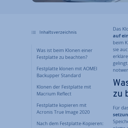
Das Klo
In­halts­ver­zeich­nis
auf ei
beim K
sie auc
Was ist beim Klonen einer
erkläre
Fest­plat­te zu beachten?
gelingt
Fest­plat­te klonen mit AOMEI
notwen
Backupper Standard
Was
Klonen der Fest­plat­te mit
zu 
Macrium Reflect
Fest­plat­te kopieren mit
Für da
Acronis True Image 2020
set­zun
Spei­ch
Nach dem Fest­plat­te-Kopieren: