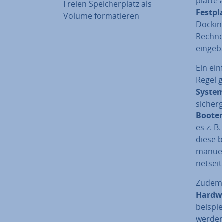
plat­te
Freien Spei­cher­platz als
Fest­p
Volume for­ma­tie­ren
Do­ckin
Rechner
eingeba
Ein ein
Regel g
Syste
si­cher
Boote
es z. 
diese b
manuell
net­sei­
Zudem 
Hardw
bei­spi
werden.