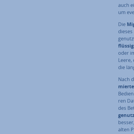
auch e
um even
Die
Mig
dieses 
genutzt
flüs­si
oder im
Leere, 
die lä
Nach d
mier­t
Bedien
ren Da­
des Be­
genutz
besser,
alten P