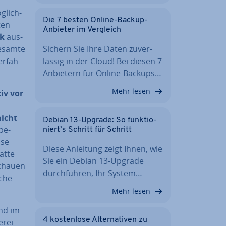
­lich­
Die 7 besten Online-Backup-
ten
Anbieter im Vergleich
rk
aus­
gesamte
Sichern Sie Ihre Daten zu­ver­
r­fah­
läs­sig in der Cloud! Bei diesen 7
Anbietern für Online-Backups…
Mehr lesen
iv vor
nicht
Debian 13-Upgrade: So funk­tio­
be­
niert’s Schritt für Schritt
­se
Diese Anleitung zeigt Ihnen, wie
at­te
Sie ein Debian 13-Upgrade
schauen
durch­füh­ren, Ihr System…
­che­
Mehr lesen
und im
4 kos­ten­lo­se Al­ter­na­ti­ven zu
­rei­