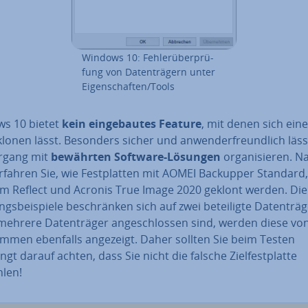
Windows 10: Feh­ler­über­prü­
fung von Da­ten­trä­gern unter
Ei­gen­schaf­ten/Tools
s 10 bietet
kein ein­ge­bau­tes Feature
, mit denen sich eine
 klonen lässt. Besonders sicher und an­wen­der­freund­lich läss
rgang mit
bewährten Software-Lösungen
or­ga­ni­sie­ren. Na
rfahren Sie, wie Fest­plat­ten mit AOMEI Backupper Standard,
m Reflect und Acronis True Image 2020 geklont werden. Die
s­bei­spie­le be­schrän­ken sich auf zwei be­tei­lig­te Da­ten­trä­g
hrere Da­ten­trä­ger an­ge­schlos­sen sind, werden diese vo
am­men ebenfalls angezeigt. Daher sollten Sie beim Testen
gt darauf achten, dass Sie nicht die falsche Ziel­fest­plat­te
len!