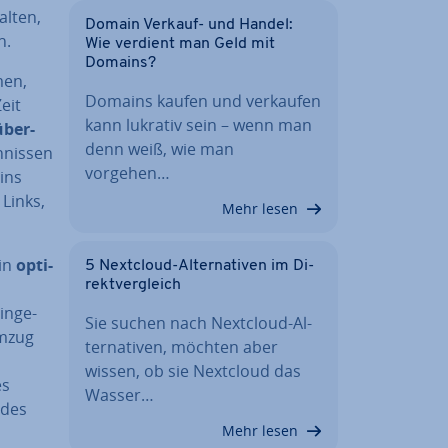
l­ten,
Domain Verkauf- und Handel:
n.
Wie verdient man Geld mit
Domains?
men,
Domains kaufen und verkaufen
eit
kann lukrativ sein – wenn man
über­
denn weiß, wie man
h­nis­sen
vorgehen…
ins
 Links,
Mehr lesen
ein
op­ti­
5 Nextcloud-Al­ter­na­ti­ven im Di­
rekt­ver­gleich
n­ge­
Sie suchen nach Nextcloud-Al­
Umzug
ter­na­ti­ven, möchten aber
wissen, ob sie Nextcloud das
es
Wasser…
 des
Mehr lesen