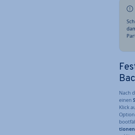
Sch
dam
Par­
Fes
Bac
Nach d
einen
Klick a
Optione
boot­fä
tio­nen