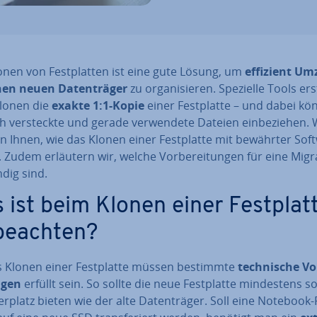
nen von Fest­plat­ten ist eine gute Lösung, um
effizient Um
nen neuen Da­ten­trä­ger
zu or­ga­ni­sie­ren. Spezielle Tools er
lonen die
exakte 1:1-Kopie
einer Fest­plat­te – und dabei k
h ver­steck­te und gerade ver­wen­de­te Dateien ein­be­zie­hen. 
n Ihnen, wie das Klonen einer Fest­plat­te mit bewährter Sof
. Zudem erläutern wir, welche Vor­be­rei­tun­gen für eine Migr
dig sind.
 ist beim Klonen einer Fest­plat­
beachten?
s Klonen einer Fest­plat­te müssen bestimmte
tech­ni­sche Vo
­gen
erfüllt sein. So sollte die neue Fest­plat­te min­des­tens so
er­platz bieten wie der alte Da­ten­trä­ger. Soll eine Notebook-