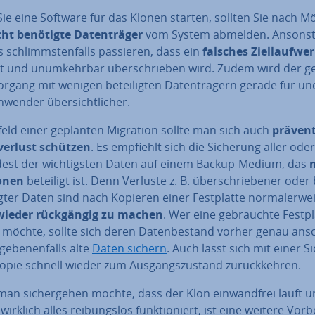
ie eine Software für das Klonen starten, sollten Sie nach Mög
cht benötigte Da­ten­trä­ger
vom System abmelden. Ansons
 schlimms­ten­falls passieren, dass ein
falsches Ziel­lauf­we
lt und un­um­kehr­bar über­schrie­ben wird. Zudem wird der 
rgang mit wenigen be­tei­lig­ten Da­ten­trä­gern gerade für un­e
nwender über­sicht­li­cher.
feld einer geplanten Migration sollte man sich auch
prävent
­ver­lust schützen
. Es empfiehlt sich die Sicherung aller oder
est der wich­tigs­ten Daten auf einem Backup-Medium, das
onen
beteiligt ist. Denn Verluste z. B. über­schrie­be­ner oder 
g­ter Daten sind nach Kopieren einer Fest­plat­te nor­ma­ler­wei
wieder rück­gän­gig zu machen
. Wer eine ge­brauch­te Fest­pl
 möchte, sollte sich deren Da­ten­be­stand vorher genau an
ge­be­nen­falls alte
Daten sichern
. Auch lässt sich mit einer Si
o­pie schnell wieder zum Aus­gangs­zu­stand zu­rück­keh­ren.
n si­cher­ge­hen möchte, dass der Klon ein­wand­frei läuft 
wirklich alles rei­bungs­los funk­tio­niert, ist eine weitere Vor­be