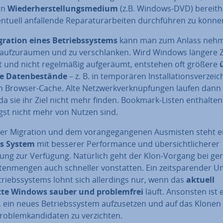
in
Wie­der­her­stel­lungs­me­di­um
(z.B. Windows-DVD) be­reit­ha
tuell an­fal­len­de Re­pa­ra­tur­ar­bei­ten durch­füh­ren zu könne
ration eines Be­triebs­sys­tems
kann man zum Anlass neh
auf­zu­räu­men und zu ver­schlan­ken. Wird Windows längere Z
 und nicht re­gel­mä­ßig auf­ge­räumt, entstehen oft größere
­ge Da­ten­be­stän­de
– z. B. in tem­po­rä­ren In­stal­la­ti­ons­ver­zeic
 Browser-Cache. Alte Netz­werk­ver­knüp­fun­gen laufen dann 
da sie ihr Ziel nicht mehr finden. Bookmark-Listen enthalten
ngst nicht mehr von Nutzen sind.
er Migration und dem vor­an­ge­gan­ge­nen Ausmisten steht 
es System
mit besserer Per­for­mance und über­sicht­li­che­rer
ung zur Verfügung. Natürlich geht der Klon-Vorgang bei ge­ri
ten­men­gen auch schneller von­stat­ten. Ein zeit­spa­ren­der 
triebs­sys­tems lohnt sich al­ler­dings nur, wenn das
aktuell
te Windows sauber und pro­blem­frei
läuft. Ansonsten ist 
 ein neues Be­triebs­sys­tem auf­zu­set­zen und auf das Klonen
ro­blem­kan­di­da­ten zu ver­zich­ten.