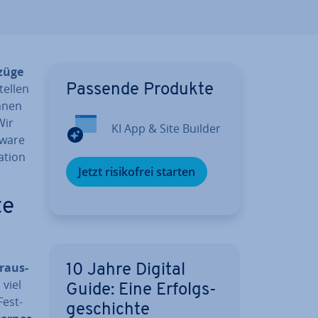
züge
stellen
Passende Produkte
önnen
Wir
KI App & Site Builder
tware
ation
Jetzt ri­si­ko­frei starten
te
r­aus­
10 Jahre Digital
 viel
Guide: Eine Er­folgs­
Fest­
ge­schich­te