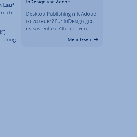
InDesign von Adobe
h Lauf­
reicht
Desktop-Pu­bli­shing mit Adobe
ist zu teuer? Für InDesign gibt
es kos­ten­lo­se Al­ter­na­ti­ven,…
:“)
prü­fung
Mehr lesen