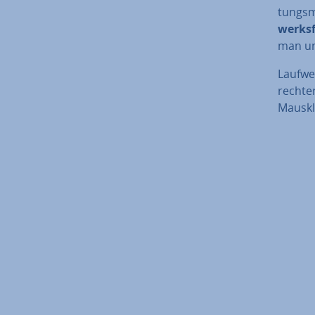
tungs­
werks­
man un
Lauf­we
rechter
Mauskl