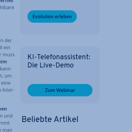
ternes
hl­ba­re
Evolution erleben
 in der
l ein
er muss
KI-Te­le­fon­as­sis­tent:
eim
Die Live-Demo
 kann
gt, um
r eine
 In­ter­
Zum Webinar
euen
en und
Beliebte Artikel
timmt
te man