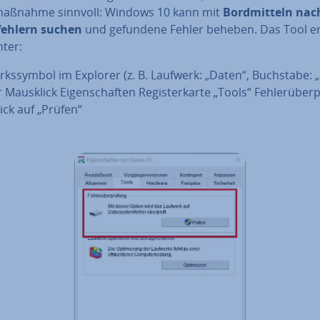
maß­nah­me sinnvoll: Windows 10 kann mit
Bord­mit­teln nac
feh­lern suchen
und gefundene Fehler beheben. Das Tool er
ter:
rks­sym­bol im Explorer (z. B. Laufwerk: „Daten“, Buchstabe: „I
 Mausklick Ei­gen­schaf­ten Re­gis­ter­kar­te „Tools“ Feh­ler­über­
ick auf „Prüfen“