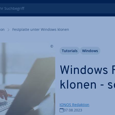
 Such­be­griff
i­on
Fest­plat­te unter Windows klonen
Tutorials
Windows
Windows Fe
klonen - s
IONOS Redaktion
07.08.2023