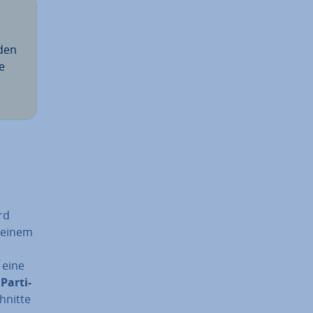
nden
e
rd
 einem
 eine
n
Par­ti­
hnit­te