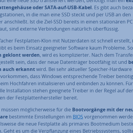
 auf eine neue SSD trans­fe­riert werden, benötigt man ein
ex
lat­ten­ge­häu­se oder SATA-auf-USB-Kabel
. Es gibt auch be­za
g­sta­tio­nen, in die man eine SSD steckt und per USB an den
 an­schließt. Ist die Ziel-SSD bereits in einen sta­tio­nä­ren PC
ut, sind externe Ver­bin­dun­gen natürlich über­flüs­sig.
facher Fest­plat­ten-Klon mit Nut­zer­da­ten ist schnell erstellt,
ibt es beim Einsatz ge­eig­ne­ter Software kaum Probleme. Sol
m geklont werden
, wird es kom­pli­zier­ter. Nach dem Transf
­ge­stellt sein, dass der neue Da­ten­trä­ger bootfähig ist und
b
n auch erkannt
wird. Bei sehr aktueller Speicher-Hardware
B. vorkommen, dass Windows ent­spre­chen­de Treiber benöti
eim Hoch­fah­ren in­itia­li­sie­ren und einbinden zu können. Fü
e In­stal­la­ti­on stehen geeignete Treiber in der Regel auf den
ten der Fest­plat­ten­her­stel­ler bereit.
müssen mög­li­cher­wei­se für die
Boot­vor­gän­ge mit der n
are
bestimmte Ein­stel­lun­gen im
BIOS
vor­ge­nom­men werd
els­wei­se die neue Fest­plat­te als primäres Boot­me­di­um bes
 Geht es um die Ver­pflan­zung eines Be­triebs­sys­tems, soll