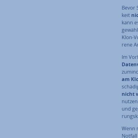
Bevor S
keit
ni
kann es
ge­wäh
Klon-Vo
re­ne A
Im Vor
Da­ten
zumind
am Kl
schä­di
nicht 
nutzen
und ge­
rungs­k
Wenn ma
Notfall 