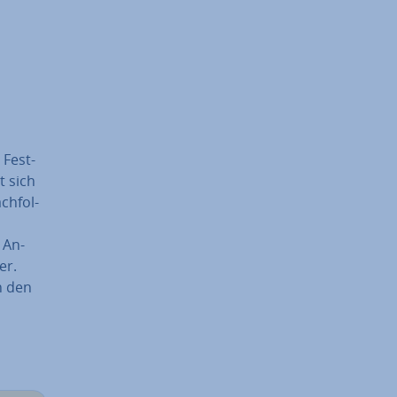
 Fest­
t sich
ch­fol­
 An­
er.
n den