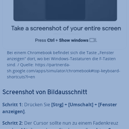
Bei einem Chrome­book befindet sich die Taste „Fenster
anzeigen“ dort, wo bei Windows-Tas­ta­tu­ren die F-Tasten
sind. / Quelle: https://part­ner­da­
sh.google.com/apps/simulator/chrome­book#top-keyboard-
shortcuts?l=en
Screen­shot von Bild­aus­schnitt
Schritt 1:
Drücken Sie
[Strg] + [Umschalt] + [Fenster
anzeigen]
.
Schritt 2:
Der Cursor sollte nun zu einem Fa­den­kreuz