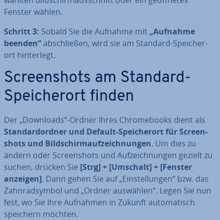
wähl­ten Bild­schirm­aus­schnitt oder ein ge­öff­ne­tes
Fenster wählen.
Schritt 3:
Sobald Sie die Aufnahme mit
„Aufnahme
beenden“
ab­schlie­ßen, wird sie am Standard-Spei­cher­
ort hin­ter­legt.
Screen­shots am Standard-
Spei­cher­ort finden
Der „Downloads“-Ordner Ihres Chrome­books dient als
Stan­dard­ord­ner und Default-Spei­cher­ort
für Screen­
shots und Bild­schirm­auf­zeich­nun­gen
. Um dies zu
ändern oder Screen­shots und Auf­zeich­nun­gen gezielt zu
suchen, drücken Sie
[Strg] + [Umschalt] + [Fenster
anzeigen]
. Dann gehen Sie auf „Ein­stel­lun­gen“ bzw. das
Zahn­rad­sym­bol und „Ordner auswählen“. Legen Sie nun
fest, wo Sie Ihre Aufnahmen in Zukunft au­to­ma­tisch
speichern möchten.