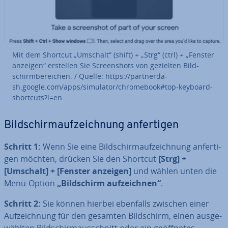
Mit dem Shortcut „Umschalt“ (shift) + „Strg“ (ctrl) + „Fenster
anzeigen“ erstellen Sie Screen­shots von gezielten Bild­
schirm­be­rei­chen. / Quelle: https://part­ner­da­
sh.google.com/apps/simulator/chrome­book#top-keyboard-
shortcuts?l=en
Bild­schirm­auf­zeich­nung an­fer­ti­gen
Schritt 1:
Wenn Sie eine Bild­schirm­auf­zeich­nung an­fer­ti­
gen möchten, drücken Sie den Shortcut
[Strg] +
[Umschalt] + [Fenster anzeigen]
und wählen unten die
Menü-Option
„Bild­schirm auf­zeich­nen“
.
Schritt 2:
Sie können hierbei ebenfalls zwischen einer
Auf­zeich­nung für den gesamten Bild­schirm, einen aus­ge­