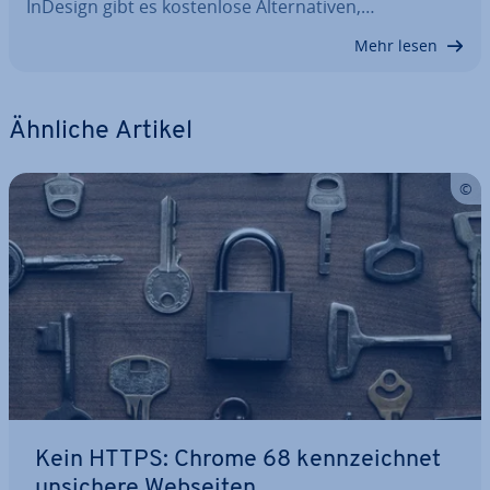
InDesign gibt es kos­ten­lo­se Al­ter­na­ti­ven,…
Mehr lesen
Ähnliche Artikel
Kein HTTPS: Chrome 68 kenn­zeich­net
unsichere Webseiten