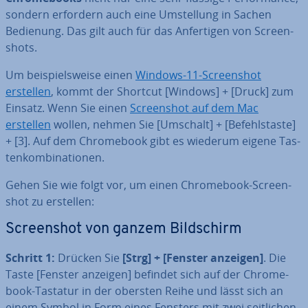
sondern erfordern auch eine Um­stel­lung in Sachen
Bedienung. Das gilt auch für das An­fer­ti­gen von Screen­
shots.
Um bei­spiels­wei­se einen
Windows-11-Screen­shot
erstellen
, kommt der Shortcut [Windows] + [Druck] zum
Einsatz. Wenn Sie einen
Screen­shot auf dem Mac
erstellen
wollen, nehmen Sie [Umschalt] + [Be­fehls­tas­te]
+ [3]. Auf dem Chrome­book gibt es wiederum eigene Tas­
ten­kom­bi­na­tio­nen.
Gehen Sie wie folgt vor, um einen Chrome­book-Screen­
shot zu erstellen:
Screen­shot von ganzem Bild­schirm
Schritt 1:
Drücken Sie
[Strg] + [Fenster anzeigen]
. Die
Taste [Fenster anzeigen] befindet sich auf der Chrome­
book-Tastatur in der obersten Reihe und lässt sich an
einem Symbol in Form eines Fensters mit zwei seit­li­chen