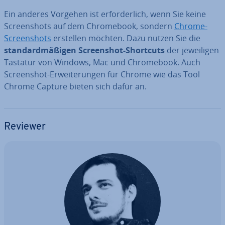
Ein anderes Vorgehen ist er­for­der­lich, wenn Sie keine
Screen­shots auf dem Chrome­book, sondern
Chrome-
Screen­shots
erstellen möchten. Dazu nutzen Sie die
stan­dard­mä­ßi­gen Screen­shot-Shortcuts
der je­wei­li­gen
Tastatur von Windows, Mac und Chrome­book. Auch
Screen­shot-Er­wei­te­run­gen für Chrome wie das Tool
Chrome Capture bieten sich dafür an.
Reviewer