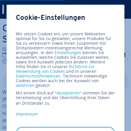
Digital Guide
Cookie-Einstellungen
Zum Haupt­in­halt springen
Chrome­book-Screen­shot:
Wir setzen Cookies ein, um unsere Webseiten
Schritt für Schritt erklärt
optimal für Sie zu gestalten, unsere Produkte für
Sie zu verbessern sowie Ihnen zusammen mit
Drittanbietern interessengerechte Werbung
IONOS Redaktion
anzuzeigen. In den
Einstellungen
können Sie
Auf Facebo
Auf Tw
A
18.01.2023
auswählen, welche Cookies Sie zulassen wollen,
3 mins
sowie Ihre Auswahl jederzeit ändern. Weitere
Infos finden Sie in unserer
Richtlinie zur
Verwendung von Cookies
und in unseren
Datenschutzhinweisen
. Technisch notwendige
Cookies werden auch bei der Auswahl von
In­halts­ver­zeich­nis
ablehnen
gesetzt.
Was unter Windows mit dem gängigen Shortcut
Mit einem Klick auf "
Akzeptieren
" stimmen Sie der
Verarbeitung und der Übermittlung Ihrer Daten
[Windows] + [Druck] funk­tio­niert, erfordert auf dem
an Drittländer zu.
Chrome­book eine kleine Um­stel­lung. Dort kommen
hierzu vor allem die Shortcuts [Strag] + [Fenster
Impressum
anzeigen] für einen Screen­shot vom ganzen Bild­schirm
oder [Strg] + [Umschalt] + [Fenster anzeigen] für einen