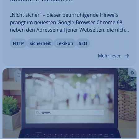
„Nicht sicher“ – dieser be­un­ru­hi­gen­de Hinweis
prangt im neuesten Google-Browser Chrome 68
neben den Adressen all jener Webseiten, die nicht
mittels HTTPS vor un­be­fug­tem Zugriff geschützt
HTTP
Si­cher­heit
Lexikon
SEO
sind. Google folgt mit dem Update weiterhin
seiner Strategie, das Internet für die Nutzer…
Mehr lesen