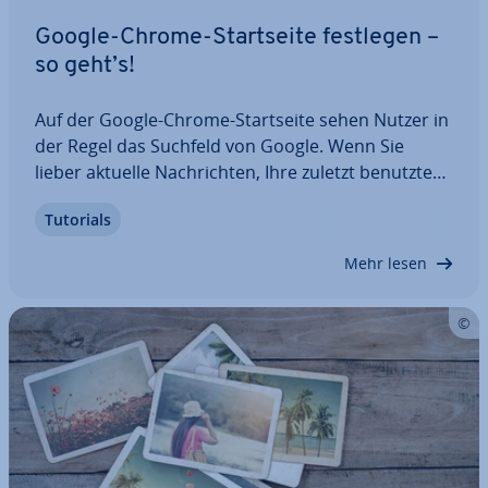
Google-Chrome-Start­sei­te festlegen –
so geht’s!
Auf der Google-Chrome-Start­sei­te sehen Nutzer in
der Regel das Suchfeld von Google. Wenn Sie
lieber aktuelle Nach­rich­ten, Ihre zuletzt benutzten
Tabs oder einfach eine leere Seite als Chrome
Tutorials
Start­sei­te festlegen möchten, so ist das pro­blem­
los möglich. Erfahren Sie hier, wie Sie…
Mehr lesen