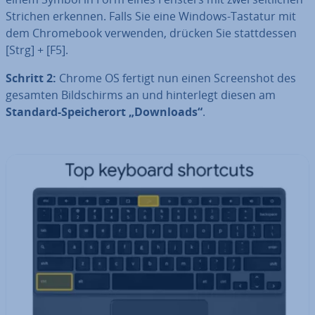
Strichen erkennen. Falls Sie eine Windows-Tastatur mit
dem Chrome­book verwenden, drücken Sie statt­des­sen
[Strg] + [F5].
Schritt 2:
Chrome OS fertigt nun einen Screen­shot des
gesamten Bild­schirms an und hin­ter­legt diesen am
Standard-Spei­cher­ort „Downloads“
.