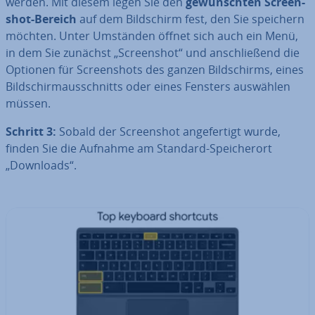
werden. Mit diesem legen Sie den
ge­wünsch­ten Screen­
shot-Bereich
auf dem Bild­schirm fest, den Sie speichern
möchten. Unter Umständen öffnet sich auch ein Menü,
in dem Sie zunächst „Screen­shot“ und an­schlie­ßend die
Optionen für Screen­shots des ganzen Bild­schirms, eines
Bild­schirm­aus­schnitts oder eines Fensters auswählen
müssen.
Schritt 3:
Sobald der Screen­shot an­ge­fer­tigt wurde,
finden Sie die Aufnahme am Standard-Spei­cher­ort
„Downloads“.