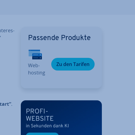
ter­es­
“
Passende Produkte
Zu den Tarifen
Web­
hos­ting
tart“
.