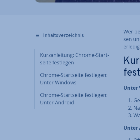
Wer b
In­halts­ver­zeich­nis
sen und
erledig
Kurz­an­lei­tung: Chrome-Start­
Kurz
sei­te festlegen
fes
Chrome-Start­sei­te festlegen:
Unter Windows
Unter
Chrome-Start­sei­te festlegen:
Ge
Unter Android
Na
Wä
Unter 