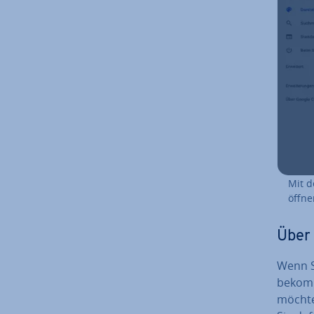
Mit d
öffnen
Über 
Wenn Si
bekomme
möchte