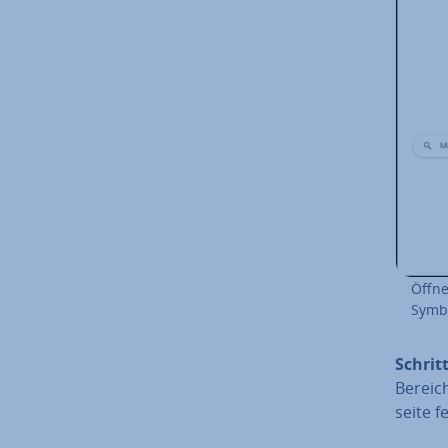
Öffne
Symbo
Schritt
Bereic
sei­te 