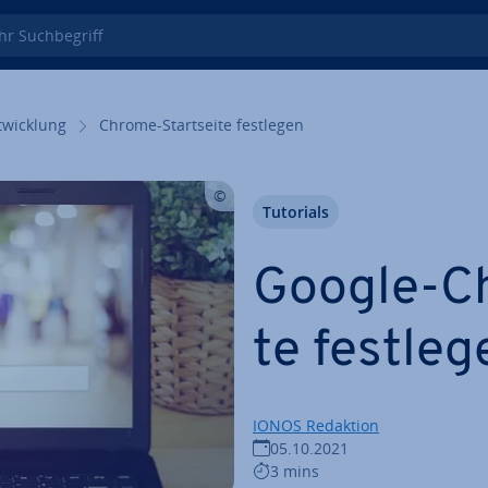
 Such­be­griff
wick­lung
Chrome-Start­sei­te festlegen
Tutorials
Google-Ch
te festleg
IONOS Redaktion
05.10.2021
3 mins