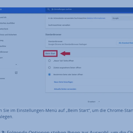
 Sie im Ein­stel­lun­gen-Menü auf „Beim Start“, um die Chrome-Start­
u­le­gen.
 3:
Folgende Optionen stehen Ihnen zur Auswahl, um die C