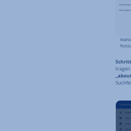
Wähle
fest­z
Schritt
tragen
„about
Suchfe