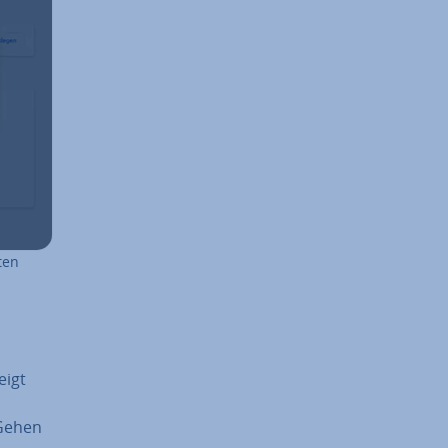
ten
eigt
 Gehen