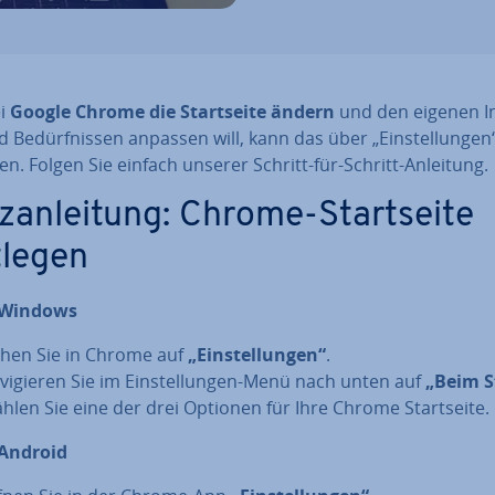
ei
Google Chrome die Start­sei­te ändern
und den eigenen In­
 Be­dürf­nis­sen anpassen will, kann das über „Ein­stel­lun­gen
en. Folgen Sie einfach unserer Schritt-für-Schritt-Anleitung.
­an­lei­tung: Chrome-Start­sei­te
tlegen
 Windows
hen Sie in Chrome auf
„Ein­stel­lun­gen“
.
­vi­gie­ren Sie im Ein­stel­lun­gen-Menü nach unten auf
„Beim S
hlen Sie eine der drei Optionen für Ihre Chrome Start­sei­te.
Android