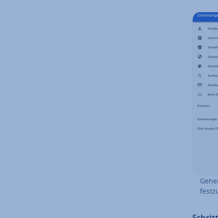
Gehen
fest­z
Schritt