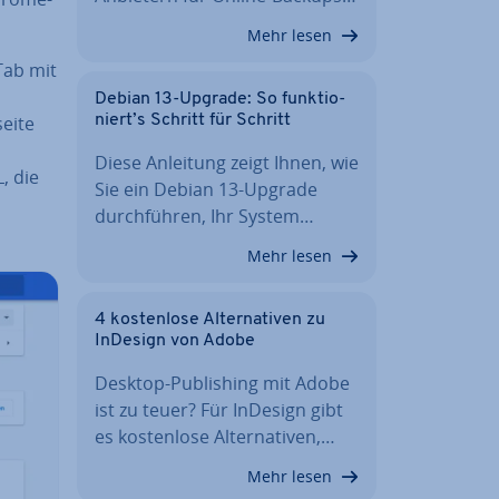
Mehr lesen
Tab mit
Debian 13-Upgrade: So funk­tio­
ei­te
niert’s Schritt für Schritt
Diese Anleitung zeigt Ihnen, wie
, die
Sie ein Debian 13-Upgrade
durch­füh­ren, Ihr System…
Mehr lesen
4 kos­ten­lo­se Al­ter­na­ti­ven zu
InDesign von Adobe
Desktop-Pu­bli­shing mit Adobe
ist zu teuer? Für InDesign gibt
es kos­ten­lo­se Al­ter­na­ti­ven,…
Mehr lesen