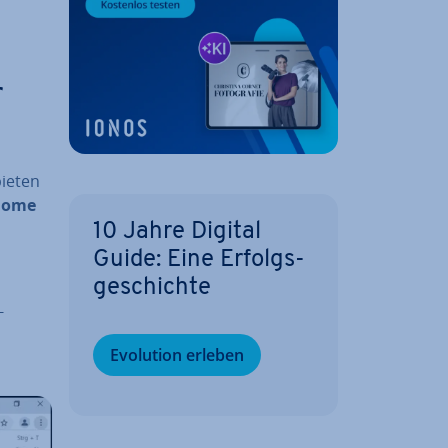
r
bieten
Home
10 Jahre Digital
Guide: Eine Er­folgs­
ge­schich­te
-
Evolution erleben