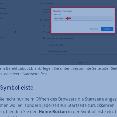
em Befehl „about:blank“ legen Sie unter „Bestimmte Seite oder Sei
“ eine leere Start­sei­te fest.
Sym­bol­leis­te
e nicht nur beim Öffnen des Browsers die Start­sei­te angez
n wollen, sondern jederzeit zur Start­sei­te zu­rück­keh­ren
n, blenden Sie den
Home-Button
in der Sym­bol­leis­te ein.