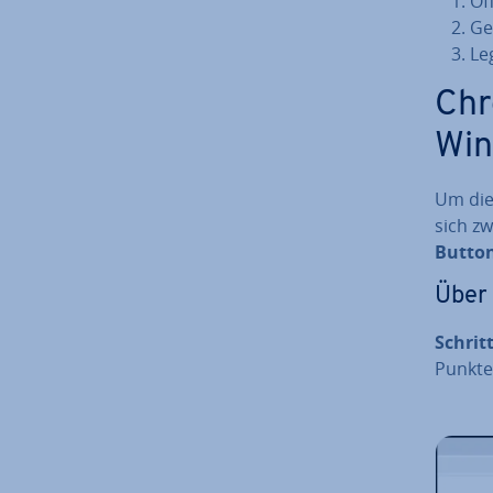
Öf
Ge
Le
Chr
Wi
Um die
sich zw
Butto
Über 
Schritt
Punkte-