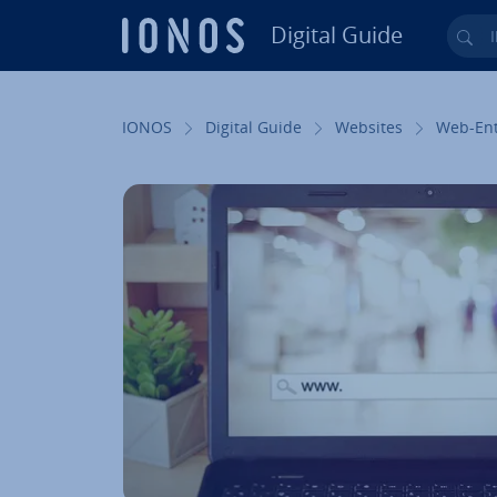
Digital Guide
Ihr
Zum Haupt­in­halt springen
IONOS
Digital Guide
Websites
Web-Ent­