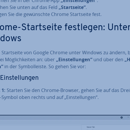
fnen Sie in der Chrome-App
„Ein­stel­lun­gen“
.
hen Sie unten auf das Feld
„Start­sei­te“
.
gen Sie die ge­wünsch­te Chrome Start­sei­te fest.
ome-Start­sei­te festlegen: Unte
ndows
 Start­sei­te von Google Chrome unter Windows zu ändern, 
ei Mög­lich­kei­ten an: über
„Ein­stel­lun­gen“
und über den
„
n“
in der Sym­bol­leis­te. So gehen Sie vor:
Ein­stel­lun­gen
 1:
Starten Sie den Chrome-Browser, gehen Sie auf das Drei
Symbol oben rechts und auf „Ein­stel­lun­gen“.