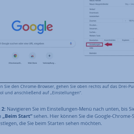
n Sie den Chrome-Browser, gehen Sie oben rechts auf das Drei-Pu
l und an­schlie­ßend auf „Ein­stel­lun­gen“.
 2:
Na­vi­gie­ren Sie im Ein­stel­lun­gen-Menü nach unten, bis S
h
„Beim Start“
sehen. Hier können Sie die Google-Chrome-S
festlegen, die Sie beim Starten sehen möchten.