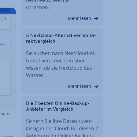
vorgehen…
Mehr lesen
5 Nextcloud-Al­ter­na­ti­ven im Di­
rekt­ver­gleich
Sie suchen nach Nextcloud-Al­
ter­na­ti­ven, möchten aber
wissen, ob sie Nextcloud das
Wasser…
Mehr lesen
Die 7 besten Online-Backup-
Anbieter im Vergleich
sei­te
Sichern Sie Ihre Daten zu­ver­
läs­sig in der Cloud! Bei diesen 7
Anbietern für Online-Backups…
hrome-