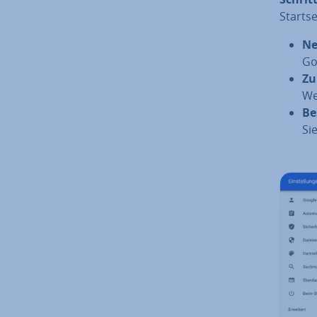
Start­s
Ne
Go
Zu
We
Be
Si