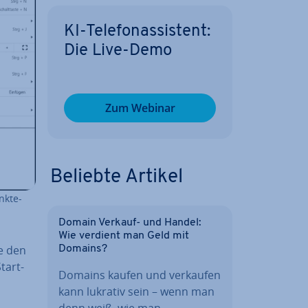
KI-Te­le­fon­as­sis­tent:
Die Live-Demo
Zum Webinar
Beliebte Artikel
nkte-
Domain Verkauf- und Handel:
Wie verdient man Geld mit
ie den
Domains?
tart­
Domains kaufen und verkaufen
kann lukrativ sein – wenn man
denn weiß, wie man