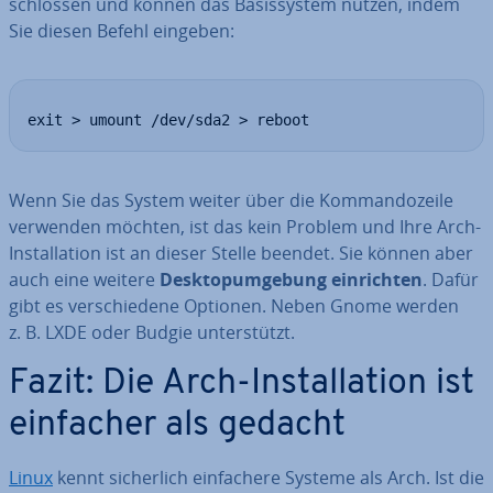
schlos­sen und können das Ba­sis­sys­tem nutzen, indem
Sie diesen Befehl eingeben:
exit > umount /dev/sda2 > reboot
Wenn Sie das System weiter über die Kom­man­do­zei­le
verwenden möchten, ist das kein Problem und Ihre Arch-
In­stal­la­ti­on ist an dieser Stelle beendet. Sie können aber
auch eine weitere
Desk­top­um­ge­bung ein­rich­ten
. Dafür
gibt es ver­schie­de­ne Optionen. Neben Gnome werden
z. B. LXDE oder Budgie un­ter­stützt.
Fazit: Die Arch-In­stal­la­ti­on ist
einfacher als gedacht
Linux
kennt si­cher­lich ein­fa­che­re Systeme als Arch. Ist die