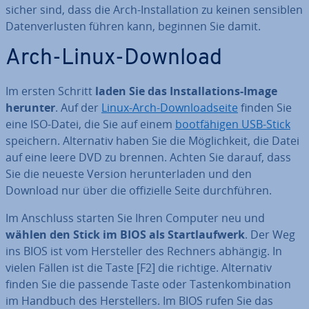
sicher sind, dass die Arch-In­stal­la­ti­on zu keinen sensiblen
Da­ten­ver­lus­ten führen kann, beginnen Sie damit.
Arch-Linux-Download
Im ersten Schritt
laden Sie das In­stal­la­ti­ons-Image
herunter
. Auf der
Linux-Arch-Down­load­sei­te
finden Sie
eine ISO-Datei, die Sie auf einem
boot­fä­hi­gen USB-Stick
speichern. Al­ter­na­tiv haben Sie die Mög­lich­keit, die Datei
auf eine leere DVD zu brennen. Achten Sie darauf, dass
Sie die neueste Version her­un­ter­la­den und den
Download nur über die of­fi­zi­el­le Seite durch­füh­ren.
Im Anschluss starten Sie Ihren Computer neu und
wählen den Stick im BIOS als Start­lauf­werk
. Der Weg
ins BIOS ist vom Her­stel­ler des Rechners abhängig. In
vielen Fällen ist die Taste [F2] die richtige. Al­ter­na­tiv
finden Sie die passende Taste oder Tas­ten­kom­bi­na­ti­on
im Handbuch des Her­stel­lers. Im BIOS rufen Sie das