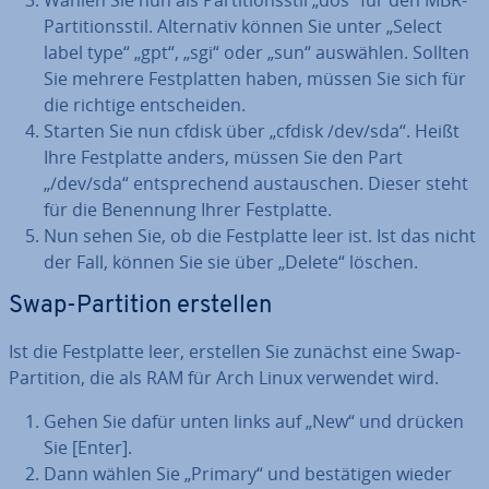
Wählen Sie nun als Par­ti­ti­ons­stil „dos“ für den MBR-
Par­ti­ti­ons­stil. Al­ter­na­tiv können Sie unter „Select
label type“ „gpt“, „sgi“ oder „sun“ auswählen. Sollten
Sie mehrere Fest­plat­ten haben, müssen Sie sich für
die richtige ent­schei­den.
Starten Sie nun cfdisk über „cfdisk /dev/sda“. Heißt
Ihre Fest­plat­te anders, müssen Sie den Part
„/dev/sda“ ent­spre­chend aus­tau­schen. Dieser steht
für die Benennung Ihrer Fest­plat­te.
Nun sehen Sie, ob die Fest­plat­te leer ist. Ist das nicht
der Fall, können Sie sie über „Delete“ löschen.
Swap-Partition erstellen
Ist die Fest­plat­te leer, erstellen Sie zunächst eine Swap-
Partition, die als RAM für Arch Linux verwendet wird.
Gehen Sie dafür unten links auf „New“ und drücken
Sie [Enter].
Dann wählen Sie „Primary“ und be­stä­ti­gen wieder