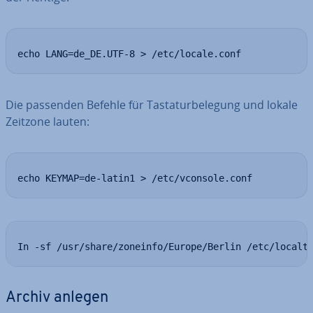
echo LANG=de_DE.UTF-8 > /etc/locale.conf
Die passenden Befehle für Tas­ta­tur­be­le­gung und lokale
Zeitzone lauten:
echo KEYMAP=de-latin1 > /etc/vconsole.conf
In -sf /usr/share/zoneinfo/Europe/Berlin /etc/localt
Archiv anlegen