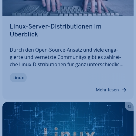
Linux-Server-Dis­tri­bu­tio­nen im
Überblick
Durch den Open-Source-Ansatz und viele en­ga­
gier­te und vernetzte Com­mu­ni­tys gibt es zahl­rei­
che Linux-Dis­tri­bu­tio­nen für ganz un­ter­schied­li­che
Ein­satz­zwe­cke. In unserer Übersicht stellen wir
Linux
Ihnen die besten Anbieter vor, erläutern deren
Vor- und Nachteile und zeigen Ihnen so,…
Mehr lesen