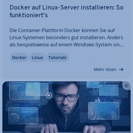
Docker auf Linux-Server in­stal­lie­ren: So
funk­tio­niert’s
Die Container-Plattform Docker können Sie auf
Linux-Systemen besonders gut in­stal­lie­ren. Anders
als bei­spiels­wei­se auf einem Windows-System sind
Sie dabei nicht auf die GUI-Anwendung Docker
Docker
Linux
Tutorials
Desktop an­ge­wie­sen. Welche An­for­de­run­gen stellt
die In­stal­la­ti­on der Docker Engine? Und…
Mehr lesen