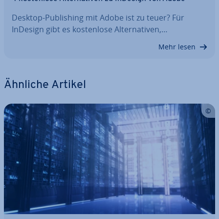
Desktop-Pu­bli­shing mit Adobe ist zu teuer? Für
InDesign gibt es kos­ten­lo­se Al­ter­na­ti­ven,…
Mehr lesen
Ähnliche Artikel