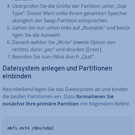
Über­prü­fen Sie die Größe der Partition unter „Size
Type“. Dieser Wert sollte Ihrem gesamten Speicher
abzüglich der Swap-Partition ent­spre­chen.
Gehen Sie nun unten links auf „Bootable“ und be­stä­
ti­gen Sie die Auswahl.
Danach wählen Sie „Write“ (zweite Option von
rechts), dann „yes“ und drücken [Enter].
Beenden Sie nun cfdisk durch „Quit“.
Da­tei­sys­tem anlegen und Par­ti­tio­nen
einbinden
Ab­schlie­ßend legen Sie das Da­tei­sys­tem an und binden
die beiden Par­ti­tio­nen ein. Dazu
for­ma­tie­ren Sie
zunächst Ihre primäre Partition
mit folgendem Befehl:
mkfs.ext4 /dev/sda2