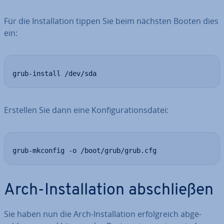
Für die In­stal­la­ti­on tippen Sie beim nächsten Booten dies
ein:
grub-install /dev/sda
Erstellen Sie dann eine Kon­fi­gu­ra­ti­ons­da­tei:
grub-mkconfig -o /boot/grub/grub.cfg
Arch-In­stal­la­ti­on ab­schlie­ßen
Sie haben nun die Arch-In­stal­la­ti­on er­folg­reich ab­ge­