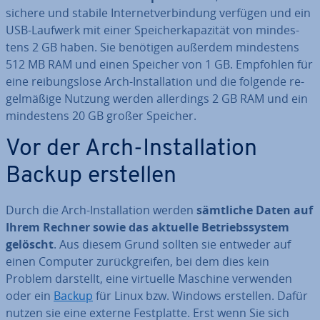
sichere und stabile In­ter­net­ver­bin­dung verfügen und ein
USB-Laufwerk mit einer Spei­cher­ka­pa­zi­tät von min­des­
tens 2 GB haben. Sie benötigen außerdem min­des­tens
512 MB RAM und einen Speicher von 1 GB. Empfohlen für
eine rei­bungs­lo­se Arch-In­stal­la­ti­on und die folgende re­
gel­mä­ßi­ge Nutzung werden al­ler­dings 2 GB RAM und ein
min­des­tens 20 GB großer Speicher.
Vor der Arch-In­stal­la­ti­on
Backup erstellen
Durch die Arch-In­stal­la­ti­on werden
sämtliche Daten auf
Ihrem Rechner sowie das aktuelle Be­triebs­sys­tem
gelöscht
. Aus diesem Grund sollten sie entweder auf
einen Computer zu­rück­grei­fen, bei dem dies kein
Problem darstellt, eine virtuelle Maschine verwenden
oder ein
Backup
für Linux bzw. Windows erstellen. Dafür
nutzen sie eine externe Fest­plat­te. Erst wenn Sie sich