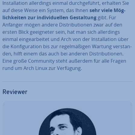
In­stal­la­ti­on al­ler­dings einmal durch­ge­führt, erhalten Sie
auf diese Weise ein System, das Ihnen
sehr viele Mög­
lich­kei­ten zur in­di­vi­du­el­len Ge­stal­tung
gibt. Für
Anfänger mögen andere Dis­tri­bu­tio­nen zwar auf den
ersten Blick ge­eig­ne­ter sein, hat man sich al­ler­dings
einmal ein­ge­ar­bei­tet und Arch von der In­stal­la­ti­on über
die Kon­fi­gu­ra­ti­on bis zur re­gel­mä­ßi­gen Wartung ver­stan­
den, hilft einem das auch bei anderen Dis­tri­bu­tio­nen.
Eine große Community steht außerdem für alle Fragen
rund um Arch Linux zur Verfügung.
Reviewer