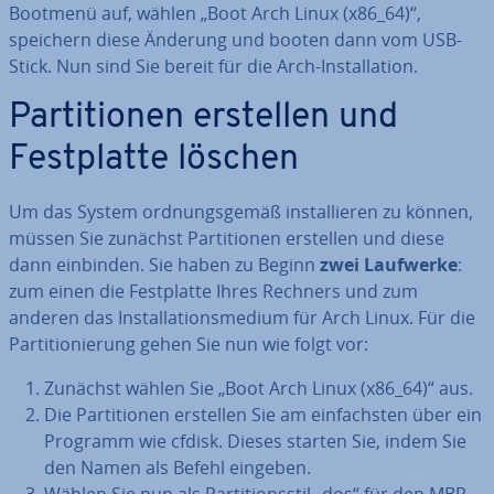
Bootmenü auf, wählen „Boot Arch Linux (x86_64)“,
speichern diese Änderung und booten dann vom USB-
Stick. Nun sind Sie bereit für die Arch-In­stal­la­ti­on.
Par­ti­tio­nen erstellen und
Fest­plat­te löschen
Um das System ord­nungs­ge­mäß in­stal­lie­ren zu können,
müssen Sie zunächst Par­ti­tio­nen erstellen und diese
dann einbinden. Sie haben zu Beginn
zwei Laufwerke
:
zum einen die Fest­plat­te Ihres Rechners und zum
anderen das In­stal­la­ti­ons­me­di­um für Arch Linux. Für die
Par­ti­tio­nie­rung gehen Sie nun wie folgt vor:
Zunächst wählen Sie „Boot Arch Linux (x86_64)“ aus.
Die Par­ti­tio­nen erstellen Sie am ein­fachs­ten über ein
Programm wie cfdisk. Dieses starten Sie, indem Sie
den Namen als Befehl eingeben.