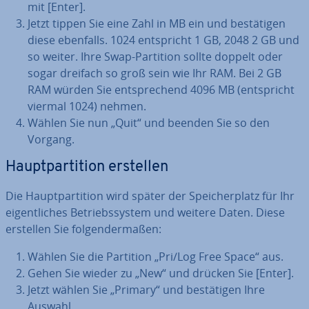
mit [Enter].
Jetzt tippen Sie eine Zahl in MB ein und be­stä­ti­gen
diese ebenfalls. 1024 ent­spricht 1 GB, 2048 2 GB und
so weiter. Ihre Swap-Partition sollte doppelt oder
sogar dreifach so groß sein wie Ihr RAM. Bei 2 GB
RAM würden Sie ent­spre­chend 4096 MB (ent­spricht
viermal 1024) nehmen.
Wählen Sie nun „Quit“ und beenden Sie so den
Vorgang.
Haupt­par­ti­ti­on erstellen
Die Haupt­par­ti­ti­on wird später der Spei­cher­platz für Ihr
ei­gent­li­ches Be­triebs­sys­tem und weitere Daten. Diese
erstellen Sie fol­gen­der­ma­ßen:
Wählen Sie die Partition „Pri/Log Free Space“ aus.
Gehen Sie wieder zu „New“ und drücken Sie [Enter].
Jetzt wählen Sie „Primary“ und be­stä­ti­gen Ihre
Auswahl.