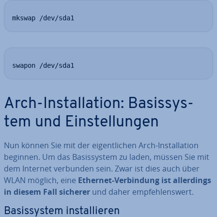
mkswap /dev/sda1
swapon /dev/sda1
Arch-In­stal­la­ti­on: Ba­sis­sys­
tem und Ein­stel­lun­gen
Nun können Sie mit der ei­gent­li­chen Arch-In­stal­la­ti­on
beginnen. Um das Ba­sis­sys­tem zu laden, müssen Sie mit
dem Internet verbunden sein. Zwar ist dies auch über
WLAN möglich, eine
Ethernet-Ver­bin­dung ist al­ler­dings
in diesem Fall sicherer
und daher emp­feh­lens­wert.
Ba­sis­sys­tem in­stal­lie­ren