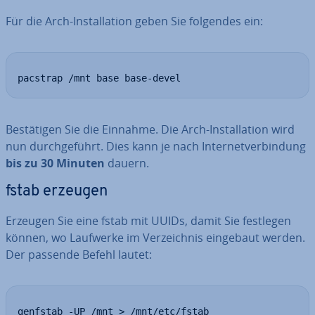
Für die Arch-In­stal­la­ti­on geben Sie folgendes ein:
pacstrap /mnt base base-devel
Be­stä­ti­gen Sie die Einnahme. Die Arch-In­stal­la­ti­on wird
nun durch­ge­führt. Dies kann je nach In­ter­net­ver­bin­dung
bis zu 30 Minuten
dauern.
fstab erzeugen
Erzeugen Sie eine fstab mit UUIDs, damit Sie festlegen
können, wo Laufwerke im Ver­zeich­nis eingebaut werden.
Der passende Befehl lautet:
genfstab -UP /mnt > /mnt/etc/fstab