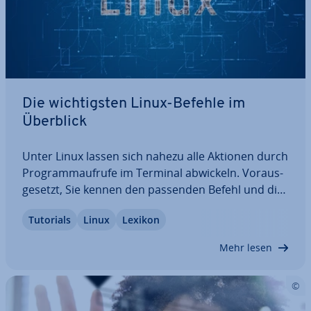
Die wich­tigs­ten Linux-Befehle im
Überblick
Unter Linux lassen sich nahezu alle Aktionen durch
Pro­gramm­auf­ru­fe im Terminal abwickeln. Vor­aus­
ge­setzt, Sie kennen den passenden Befehl und die
korrekte Syntax dazu. Wir möchten Ihnen den
Tutorials
Linux
Lexikon
Einstig in die Arbeit mit dem Terminal er­leich­tern.
In diesem Artikel bekommen Sie eine…
Mehr lesen