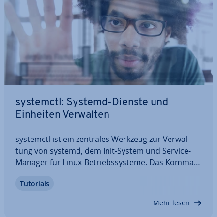
systemctl: Systemd-Dienste und
Einheiten Verwalten
systemctl ist ein zentrales Werkzeug zur Ver­wal­
tung von systemd, dem Init-System und Service-
Manager für Linux-Be­triebs­sys­te­me. Das Kom­man­
do­zei­len­werk­zeug bietet Funk­tio­nen zur Sys­tem­
Tutorials
ver­wal­tung und er­mög­licht Be­nut­ze­rin­nen und
Benutzern die Kontrolle und Ver­wal­tung von…
Mehr lesen