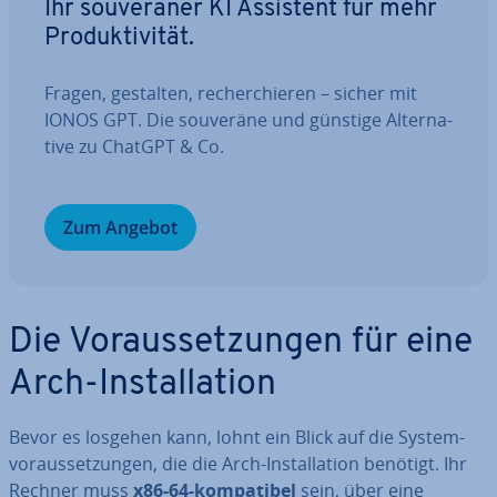
Ihr sou­ve­rä­ner KI Assistent für mehr
Pro­duk­ti­vi­tät.
Fragen, gestalten, re­cher­chie­ren – sicher mit
IONOS GPT. Die souveräne und günstige Al­ter­na­
ti­ve zu ChatGPT & Co.
Zum Angebot
Die Vor­aus­set­zun­gen für eine
Arch-In­stal­la­ti­on
Bevor es losgehen kann, lohnt ein Blick auf die Sys­tem­
vor­aus­set­zun­gen, die die Arch-In­stal­la­ti­on benötigt. Ihr
Rechner muss
x86-64-kom­pa­ti­bel
sein, über eine