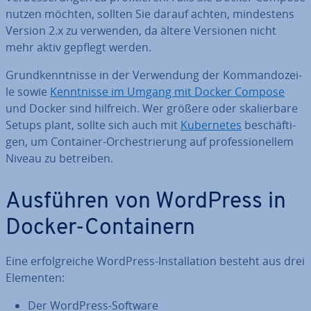
nutzen möchten, sollten Sie darauf achten, min­des­tens
Version 2.x zu verwenden, da ältere Versionen nicht
mehr aktiv gepflegt werden.
Grund­kennt­nis­se in der Ver­wen­dung der Kom­man­do­zei­
le sowie
Kennt­nis­se im Umgang mit Docker Compose
und Docker sind hilfreich. Wer größere oder ska­lier­ba­re
Setups plant, sollte sich auch mit
Ku­ber­netes
be­schäf­ti­
gen, um Container-Or­ches­trie­rung auf pro­fes­sio­nel­lem
Niveau zu betreiben.
Ausführen von WordPress in
Docker-Con­tai­nern
Eine er­folg­rei­che WordPress-In­stal­la­ti­on besteht aus drei
Elementen:
Der WordPress-Software