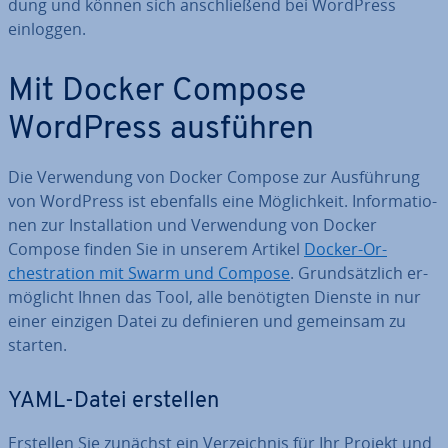
dung und können sich an­schlie­ßend bei WordPress
einloggen.
Mit Docker Compose
WordPress ausführen
Die Ver­wen­dung von Docker Compose zur Aus­füh­rung
von WordPress ist ebenfalls eine Mög­lich­keit. In­for­ma­tio­
nen zur In­stal­la­ti­on und Ver­wen­dung von Docker
Compose finden Sie in unserem Artikel
Docker-Or­
chestra­ti­on mit Swarm und Compose
. Grund­sätz­lich er­
mög­licht Ihnen das Tool, alle be­nö­tig­ten Dienste in nur
einer einzigen Datei zu de­fi­nie­ren und gemeinsam zu
starten.
YAML-Datei erstellen
Erstellen Sie zunächst ein Ver­zeich­nis für Ihr Projekt und