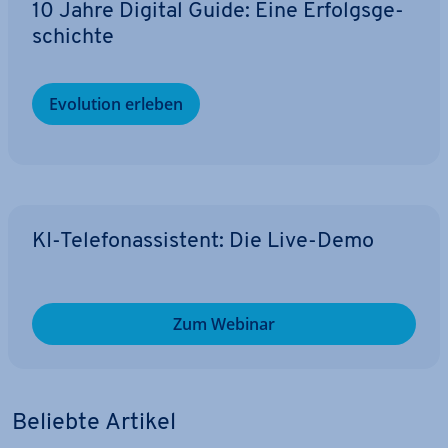
10 Jahre Digital Guide: Eine Er­folgs­ge­
schich­te
Evolution erleben
KI-Te­le­fon­as­sis­tent: Die Live-Demo
Zum Webinar
Beliebte Artikel