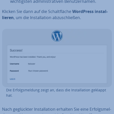
wich­tigs­ten ad­mi­nis­tra­ti­ven Be­nut­zer­na­men.
Klicken Sie dann auf die Schalt­flä­che
WordPress in­stal­
lie­ren
, um die In­stal­la­ti­on ab­zu­schlie­ßen.
Die Er­folgs­mel­dung zeigt an, dass die In­stal­la­ti­on geklappt
hat.
Nach ge­glück­ter In­stal­la­ti­on erhalten Sie eine Er­folgs­mel­