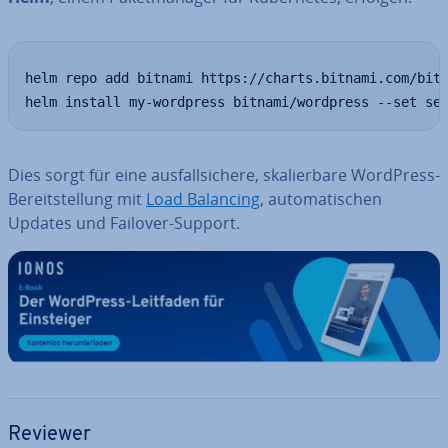
helm repo add bitnami https://charts.bitnami.com/bitn
helm install my-wordpress bitnami/wordpress --set se
Dies sorgt für eine aus­fall­si­che­re, ska­lier­ba­re WordPress-
Be­reit­stel­lung mit
Load Balancing
, au­to­ma­ti­schen
Updates und Failover-Support.
Reviewer