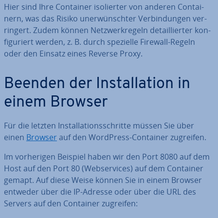
Hier sind Ihre Container iso­lier­ter von anderen Con­tai­
nern, was das Risiko un­er­wünsch­ter Ver­bin­dun­gen ver­
rin­gert. Zudem können Netz­werk­re­geln de­tail­lier­ter kon­
fi­gu­riert werden, z. B. durch spezielle Firewall-Regeln
oder den Einsatz eines Reverse Proxy.
Beenden der In­stal­la­ti­on in
einem Browser
Für die letzten In­stal­la­ti­ons­schrit­te müssen Sie über
einen
Browser
auf den WordPress-Container zugreifen.
Im vor­he­ri­gen Beispiel haben wir den Port 8080 auf dem
Host auf den Port 80 (Web­ser­vices) auf dem Container
gemapt. Auf diese Weise können Sie in einem Browser
entweder über die IP-Adresse oder über die URL des
Servers auf den Container zugreifen: