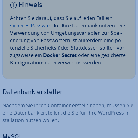
Hinweis
Achten Sie darauf, dass Sie auf jeden Fall ein
sicheres Passwort
für Ihre Datenbank nutzen. Die
Ver­wen­dung von Um­ge­bungs­va­ria­blen zur Spei­
che­rung von Pass­wör­tern ist außerdem eine po­
ten­zi­el­le Si­cher­heits­lü­cke. Statt­des­sen sollten vor­
zugs­wei­se ein
Docker Secret
oder eine ge­si­cher­te
Kon­fi­gu­ra­ti­ons­da­tei verwendet werden.
Datenbank erstellen
Nachdem Sie Ihren Container erstellt haben, müssen Sie
eine Datenbank erstellen, die Sie für Ihre WordPress-In­
stal­la­ti­on nutzen wollen.
MySQL