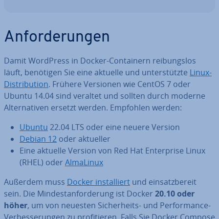
An­for­de­run­gen
Damit WordPress in Docker-Con­tai­nern rei­bungs­los
läuft, benötigen Sie eine aktuelle und un­ter­stütz­te
Linux-
Dis­tri­bu­ti­on
. Frühere Versionen wie CentOS 7 oder
Ubuntu 14.04 sind veraltet und sollten durch moderne
Al­ter­na­ti­ven ersetzt werden. Empfohlen werden:
Ubuntu
22.04 LTS oder eine neuere Version
Debian 12
oder aktueller
Eine aktuelle Version von Red Hat En­ter­pri­se Linux
(RHEL) oder
AlmaLinux
Außerdem muss
Docker in­stal­liert
und ein­satz­be­reit
sein. Die Min­dest­an­for­de­rung ist Docker
20.10 oder
höher
, um von neuesten Si­cher­heits- und Per­for­mance-
Ver­bes­se­run­gen zu pro­fi­tie­ren. Falls Sie Docker Compose