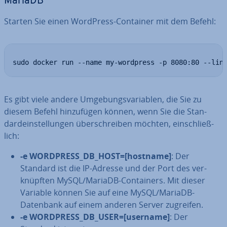
MariaDB
Starten Sie einen WordPress-Container mit dem Befehl:
sudo docker run --name my-wordpress -p 8080:80 --lin
Es gibt viele andere Um­ge­bungs­va­ria­blen, die Sie zu
diesem Befehl hin­zu­fü­gen können, wenn Sie die Stan­
dard­ein­stel­lun­gen über­schrei­ben möchten, ein­schließ­
lich:
-e WORDPRESS_DB_HOST=[hostname]
: Der
Standard ist die IP-Adresse und der Port des ver­
knüpf­ten MySQL/MariaDB-Con­tai­ners. Mit dieser
Variable können Sie auf eine MySQL/MariaDB-
Datenbank auf einem anderen Server zugreifen.
-e WORDPRESS_DB_USER=[username]
: Der