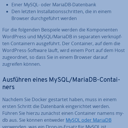
Einer MySQL- oder MariaDB-Datenbank
Den letzten In­stal­la­ti­ons­schrit­ten, die in einem
Browser durch­ge­führt werden
Für die folgenden Beispiele werden die Kom­po­nen­ten
WordPress und MySQL/MariaDB in separaten ver­knüpf­
ten Con­tai­nern aus­ge­führt. Der Container, auf dem die
WordPress-Software läuft, wird einem Port auf dem Host
zu­ge­ord­net, so dass Sie in einem Browser darauf
zugreifen können.
Ausführen eines MySQL/MariaDB-Con­tai­
ners
Nachdem Sie Docker gestartet haben, muss in einem
ersten Schritt die Datenbank ein­ge­rich­tet werden.
Führen Sie hierzu zunächst einen Container namens my-
db aus. Sie können entweder
MySQL oder MariaDB
verwenden, was ein Drop-in-Ersatz für MySQL ist.