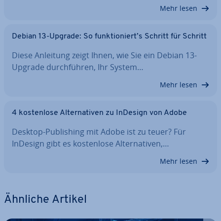
Mehr lesen
Debian 13-Upgrade: So funk­tio­niert’s Schritt für Schritt
Diese Anleitung zeigt Ihnen, wie Sie ein Debian 13-
Upgrade durch­füh­ren, Ihr System…
Mehr lesen
4 kos­ten­lo­se Al­ter­na­ti­ven zu InDesign von Adobe
Desktop-Pu­bli­shing mit Adobe ist zu teuer? Für
InDesign gibt es kos­ten­lo­se Al­ter­na­ti­ven,…
Mehr lesen
Ähnliche Artikel