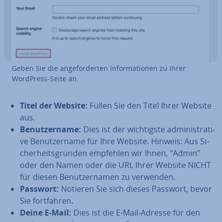
Geben Sie die an­ge­for­der­ten In­for­ma­tio­nen zu Ihrer
WordPress-Seite an.
Titel der Website:
Füllen Sie den Titel Ihrer Website
aus.
Be­nut­zer­na­me:
Dies ist der wich­tigs­te ad­mi­nis­tra­ti­
ve Be­nut­zer­na­me für Ihre Website. Hinweis: Aus Si­
cher­heits­grün­den empfehlen wir Ihnen, “Admin”
oder den Namen oder die URL Ihrer Website NICHT
für diesen Be­nut­zer­na­men zu verwenden.
Passwort:
Notieren Sie sich dieses Passwort, bevor
Sie fort­fah­ren.
Deine E-Mail:
Dies ist die E-Mail-Adresse für den