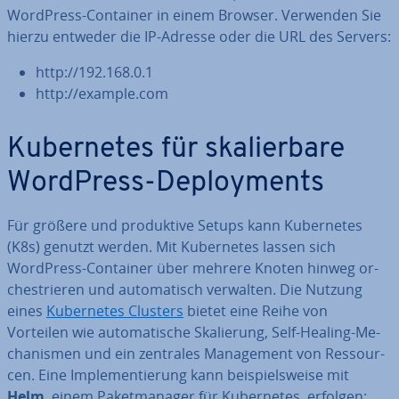
WordPress-Container in einem Browser. Verwenden Sie
hierzu entweder die IP-Adresse oder die URL des Servers:
http://192.168.0.1
http://example.com
Ku­ber­netes für ska­lier­ba­re
WordPress-De­ploy­ments
Für größere und pro­duk­ti­ve Setups kann Ku­ber­netes
(K8s) genutzt werden. Mit Ku­ber­netes lassen sich
WordPress-Container über mehrere Knoten hinweg or­
ches­trie­ren und au­to­ma­tisch verwalten. Die Nutzung
eines
Ku­ber­netes Clusters
bietet eine Reihe von
Vorteilen wie au­to­ma­ti­sche Ska­lie­rung, Self-Healing-Me­
cha­nis­men und ein zentrales Ma­nage­ment von Res­sour­
cen. Eine Im­ple­men­tie­rung kann bei­spiels­wei­se mit
Helm
, einem Pa­ket­ma­na­ger für Ku­ber­netes, erfolgen: