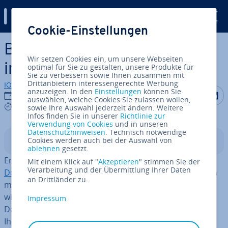
Digital Guide
Cookie-Einstellungen
Zum Haupt­in­halt springen
Be­reit­stel­len von WordPress
Wir setzen Cookies ein, um unsere Webseiten
in Docker Con­tai­nern
optimal für Sie zu gestalten, unsere Produkte für
Sie zu verbessern sowie Ihnen zusammen mit
Drittanbietern interessengerechte Werbung
IONOS Redaktion
anzuzeigen. In den
Einstellungen
können Sie
Auf Facebo
Auf Tw
A
08.07.2021
auswählen, welche Cookies Sie zulassen wollen,
9 mins
sowie Ihre Auswahl jederzeit ändern. Weitere
Infos finden Sie in unserer
Richtlinie zur
Verwendung von Cookies
und in unseren
Datenschutzhinweisen
. Technisch notwendige
Cookies werden auch bei der Auswahl von
In­halts­ver­zeich­nis
ablehnen
gesetzt.
Erfahren Sie, wie Sie eine WordPress-In­stal­la­ti­on in
Mit einem Klick auf "
Akzeptieren
" stimmen Sie der
Verarbeitung und der Übermittlung Ihrer Daten
Docker
-Con­tai­nern ausführen, sowohl manuell als auch
an Drittländer zu.
mit Docker Compose. WordPress-Ent­wick­ler und -Ent­
wick­le­rin­nen werden es nützlich finden, WordPress in
Impressum
Docker-Con­tai­nern ein­zu­set­zen. Docker er­mög­licht es
Ihnen, mit mehreren WordPress-Kon­fi­gu­ra­tio­nen zu