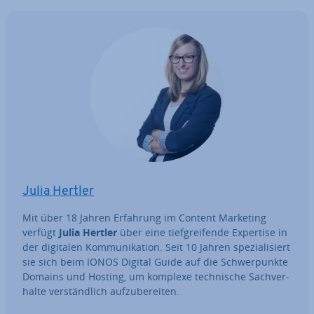
Julia Hertler
Mit über 18 Jahren Erfahrung im Content Marketing
verfügt
Julia Hertler
über eine tief­grei­fen­de Expertise in
der digitalen Kom­mu­ni­ka­ti­on. Seit 10 Jahren spe­zia­li­siert
sie sich beim IONOS Digital Guide auf die Schwer­punk­te
Domains und Hosting, um komplexe tech­ni­sche Sach­ver­
hal­te ver­ständ­lich auf­zu­be­rei­ten.