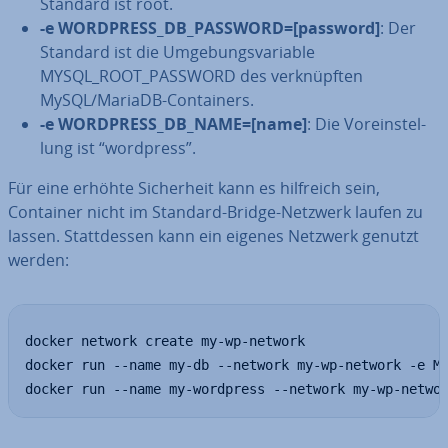
Standard ist root.
-e WORDPRESS_DB_PASSWORD=[password]
: Der
Standard ist die Um­ge­bungs­va­ria­ble
MYSQL_ROOT_PASSWORD des ver­knüpf­ten
MySQL/MariaDB-Con­tai­ners.
-e WORDPRESS_DB_NAME=[name]
: Die Vor­ein­stel­
lung ist “wordpress”.
Für eine erhöhte Si­cher­heit kann es hilfreich sein,
Container nicht im Standard-Bridge-Netzwerk laufen zu
lassen. Statt­des­sen kann ein eigenes Netzwerk genutzt
werden:
docker network create my-wp-network

docker run --name my-db --network my-wp-network -e MY
docker run --name my-wordpress --network my-wp-netwo