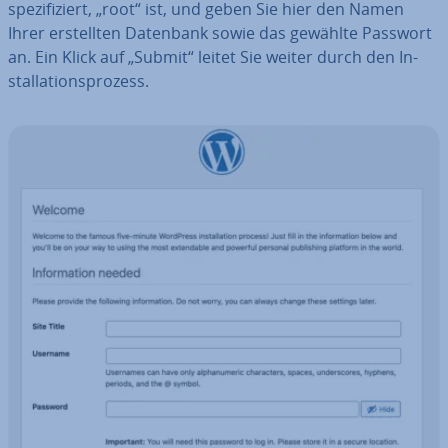
spe­zi­fi­ziert, „root“ ist, und geben Sie hier den Namen
Ihrer er­stell­ten Datenbank sowie das gewählte Passwort
an. Ein Klick auf „Submit“ leitet Sie weiter durch den In­
stal­la­ti­ons­pro­zess.