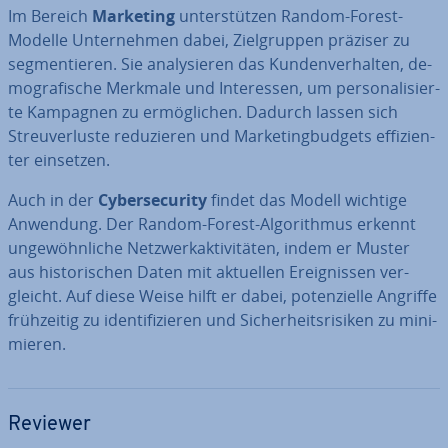
Im Bereich
Marketing
un­ter­stüt­zen Random-Forest-
Modelle Un­ter­neh­men dabei, Ziel­grup­pen präziser zu
seg­men­tie­ren. Sie ana­ly­sie­ren das Kun­den­ver­hal­ten, de­
mo­gra­fi­sche Merkmale und In­ter­es­sen, um per­so­na­li­sier­
te Kampagnen zu er­mög­li­chen. Dadurch lassen sich
Streu­ver­lus­te re­du­zie­ren und Mar­ke­ting­bud­gets ef­fi­zi­en­
ter einsetzen.
Auch in der
Cy­ber­se­cu­ri­ty
findet das Modell wichtige
Anwendung. Der Random-Forest-Al­go­rith­mus erkennt
un­ge­wöhn­li­che Netz­werk­ak­ti­vi­tä­ten, indem er Muster
aus his­to­ri­schen Daten mit aktuellen Er­eig­nis­sen ver­
gleicht. Auf diese Weise hilft er dabei, po­ten­zi­el­le Angriffe
früh­zei­tig zu iden­ti­fi­zie­ren und Si­cher­heits­ri­si­ken zu mi­ni­
mie­ren.
Reviewer