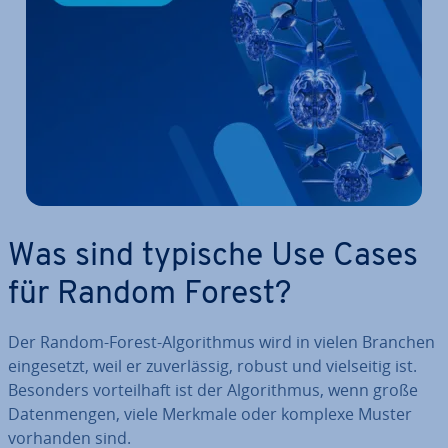
Was sind typische Use Cases
für Random Forest?
Der Random-Forest-Al­go­rith­mus wird in vielen Branchen
ein­ge­setzt, weil er zu­ver­läs­sig, robust und viel­sei­tig ist.
Besonders vor­teil­haft ist der Al­go­rith­mus, wenn große
Da­ten­men­gen, viele Merkmale oder komplexe Muster
vorhanden sind.