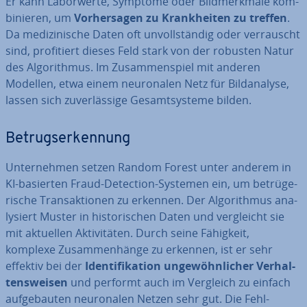
Er kann La­bor­wer­te, Symptome oder Bild­merk­ma­le kom­
bi­nie­ren, um
Vor­her­sa­gen zu Krank­hei­ten zu treffen
.
Da me­di­zi­ni­sche Daten oft un­voll­stän­dig oder ver­rauscht
sind, pro­fi­tiert dieses Feld stark von der robusten Natur
des Al­go­rith­mus. Im Zu­sam­men­spiel mit anderen
Modellen, etwa einem neu­ro­na­len Netz für Bild­ana­ly­se,
lassen sich zu­ver­läs­si­ge Ge­samt­sys­te­me bilden.
Be­trugs­er­ken­nung
Un­ter­neh­men setzen Random Forest unter anderem in
KI-basierten Fraud-Detection-Systemen ein, um be­trü­ge­
ri­sche Trans­ak­tio­nen zu erkennen. Der Al­go­rith­mus ana­
ly­siert Muster in his­to­ri­schen Daten und ver­gleicht sie
mit aktuellen Ak­ti­vi­tä­ten. Durch seine Fähigkeit,
komplexe Zu­sam­men­hän­ge zu erkennen, ist er sehr
effektiv bei der
Iden­ti­fi­ka­ti­on un­ge­wöhn­li­cher Ver­hal­
tens­wei­sen
und performt auch im Vergleich zu einfach
auf­ge­bau­ten neu­ro­na­len Netzen sehr gut. Die Fehl-