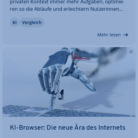
privaten Kontext immer mehr Aufgaben, op­ti­mie­
ren so die Abläufe und er­leich­tern Nut­ze­rin­nen
und Nutzern das Leben. Hier erfahren Sie, was ein
KI
Vergleich
KI-Assistent genau ist, wo die Programme zum
Einsatz kommen und welche die fünf besten…
Mehr lesen
KI-Browser: Die neue Ära des Internets