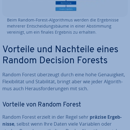
Beim Random-Forest-Al­go­rith­mus werden die Er­geb­nis­se
mehrerer Ent­schei­dungs­bäu­me in einer Ab­stim­mung
vereinigt, um ein finales Ergebnis zu erhalten.
Vorteile und Nachteile eines
Random Decision Forests
Random Forest überzeugt durch eine hohe Ge­nau­ig­keit,
Fle­xi­bi­li­tät und Sta­bi­li­tät, bringt aber wie jeder Al­go­rith­
mus auch Her­aus­for­de­run­gen mit sich.
Vorteile von Random Forest
Random Forest erzielt in der Regel sehr
präzise Er­geb­
nis­se
, selbst wenn Ihre Daten viele Variablen oder