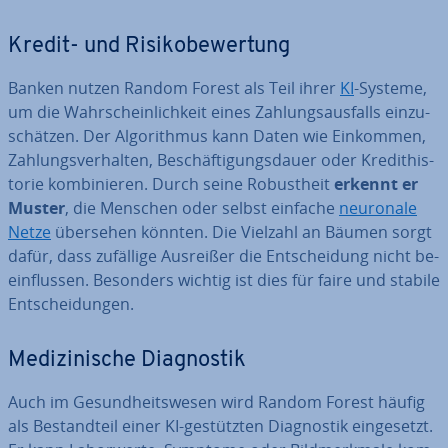
Kredit- und Ri­si­ko­be­wer­tung
Banken nutzen Random Forest als Teil ihrer
KI
-Systeme,
um die Wahr­schein­lich­keit eines Zah­lungs­aus­falls ein­zu­
schät­zen. Der Al­go­rith­mus kann Daten wie Einkommen,
Zah­lungs­ver­hal­ten, Be­schäf­ti­gungs­dau­er oder Kre­di­t­his­
to­rie kom­bi­nie­ren. Durch seine Ro­bust­heit
erkennt er
Muster
, die Menschen oder selbst einfache
neuronale
Netze
übersehen könnten. Die Vielzahl an Bäumen sorgt
dafür, dass zufällige Ausreißer die Ent­schei­dung nicht be­
ein­flus­sen. Besonders wichtig ist dies für faire und stabile
Ent­schei­dun­gen.
Me­di­zi­ni­sche Dia­gnos­tik
Auch im Ge­sund­heits­we­sen wird Random Forest häufig
als Be­stand­teil einer KI-ge­stütz­ten Dia­gnos­tik ein­ge­setzt.