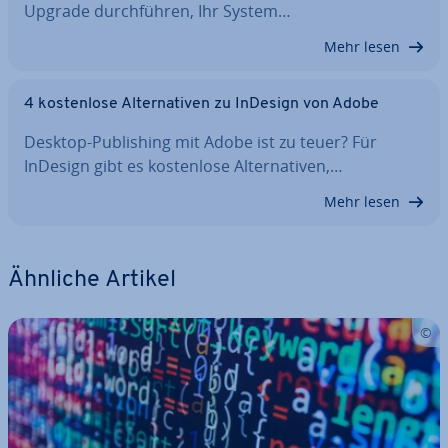
Upgrade durch­füh­ren, Ihr System…
Mehr lesen
4 kos­ten­lo­se Al­ter­na­ti­ven zu InDesign von Adobe
Desktop-Pu­bli­shing mit Adobe ist zu teuer? Für
InDesign gibt es kos­ten­lo­se Al­ter­na­ti­ven,…
Mehr lesen
Ähnliche Artikel