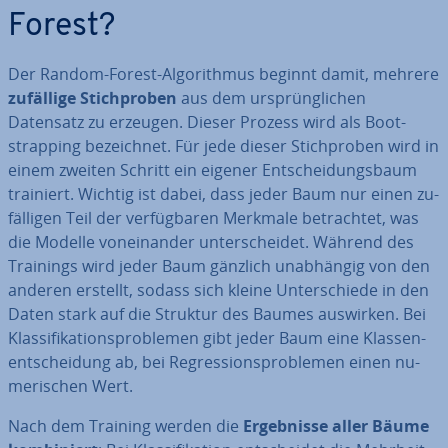
Forest?
Der Random-Forest-Al­go­rith­mus beginnt damit, mehrere
zufällige Stich­pro­ben
aus dem ur­sprüng­li­chen
Datensatz zu erzeugen. Dieser Prozess wird als Boot­
strap­ping be­zeich­net. Für jede dieser Stich­pro­ben wird in
einem zweiten Schritt ein eigener Ent­schei­dungs­baum
trainiert. Wichtig ist dabei, dass jeder Baum nur einen zu­
fäl­li­gen Teil der ver­füg­ba­ren Merkmale be­trach­tet, was
die Modelle von­ein­an­der un­ter­schei­det. Während des
Trainings wird jeder Baum gänzlich un­ab­hän­gig von den
anderen erstellt, sodass sich kleine Un­ter­schie­de in den
Daten stark auf die Struktur des Baumes auswirken. Bei
Klas­si­fi­ka­ti­ons­pro­ble­men gibt jeder Baum eine Klas­sen­
ent­schei­dung ab, bei Re­gres­si­ons­pro­ble­men einen nu­
me­ri­schen Wert.
Nach dem Training werden die
Er­geb­nis­se aller Bäume