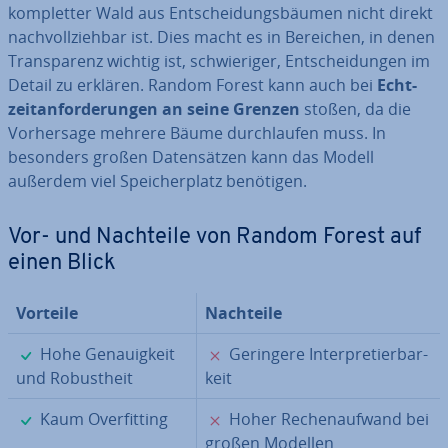
kom­plet­ter Wald aus Ent­schei­dungs­bäu­men nicht direkt
nach­voll­zieh­bar ist. Dies macht es in Bereichen, in denen
Trans­pa­renz wichtig ist, schwie­ri­ger, Ent­schei­dun­gen im
Detail zu erklären. Random Forest kann auch bei
Echt­
zeit­an­for­de­run­gen an seine Grenzen
stoßen, da die
Vor­her­sa­ge mehrere Bäume durch­lau­fen muss. In
besonders großen Da­ten­sät­zen kann das Modell
außerdem viel Spei­cher­platz benötigen.
Vor- und Nachteile von Random Forest auf
einen Blick
Vorteile
Nachteile
✓
✗
Hohe Ge­nau­ig­keit
Geringere In­ter­pre­tier­bar­
und Ro­bust­heit
keit
✓
✗
Kaum Over­fit­ting
Hoher Re­chen­auf­wand bei
großen Modellen