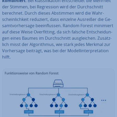
kom­bi­niert
: Bei Klas­si­fi­ka­ti­on ent­schei­det die Mehrheit
der Stimmen, bei Re­gres­si­on wird der Durch­schnitt
berechnet. Durch dieses Abstimmen wird die Wahr­
schein­lich­keit reduziert, dass einzelne Ausreißer die Ge­
samt­vor­her­sa­ge be­ein­flus­sen. Random Forest minimiert
auf diese Weise Over­fit­ting, da sich falsche Ent­schei­dun­
gen eines Baumes im Durch­schnitt aus­glei­chen. Zu­sätz­
lich misst der Al­go­rith­mus, wie stark jedes Merkmal zur
Vor­her­sa­ge beiträgt, was bei der Mo­dell­in­ter­pre­ta­ti­on
hilft.