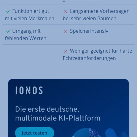
✓
✗
Funk­tio­niert gut
Lang­sa­me­re Vor­her­sa­gen
mit vielen Merkmalen
bei sehr vielen Bäumen
✓
✗
Umgang mit
Spei­cher­in­ten­siv
fehlenden Werten
✗
Weniger geeignet für harte
Echt­zeit­an­for­de­run­gen