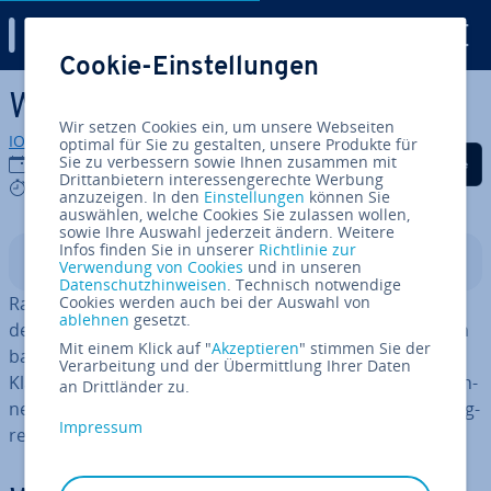
Digital Guide
Cookie-Einstellungen
Zum Haupt­in­halt springen
Was ist Random Forest?
Wir setzen Cookies ein, um unsere Webseiten
IONOS Redaktion
optimal für Sie zu gestalten, unsere Produkte für
Auf Facebook teilen
Auf Twitter teilen
Auf LinkedIn tei
Sie zu verbessern sowie Ihnen zusammen mit
22.12.2025
Drittanbietern interessengerechte Werbung
6 mins
anzuzeigen. In den
Einstellungen
können Sie
auswählen, welche Cookies Sie zulassen wollen,
sowie Ihre Auswahl jederzeit ändern. Weitere
Infos finden Sie in unserer
Richtlinie zur
In­halts­ver­zeich­nis
Verwendung von Cookies
und in unseren
Datenschutzhinweisen
. Technisch notwendige
Random Forest ist ein Machine-Learning-Al­go­rith­mus,
Cookies werden auch bei der Auswahl von
ablehnen
gesetzt.
der auf einer großen Anzahl von Ent­schei­dungs­bäu­men
Mit einem Klick auf "
Akzeptieren
" stimmen Sie der
basiert. Er gehört zu den zu­ver­läs­sigs­ten Methoden für
Verarbeitung und der Übermittlung Ihrer Daten
Klas­si­fi­ka­ti­on und Re­gres­si­on. Besonders für An­fän­ge­rin­
an Drittländer zu.
nen und Anfänger bietet er eine Mög­lich­keit, erste er­folg­
Impressum
rei­che Modelle zu ent­wi­ckeln.