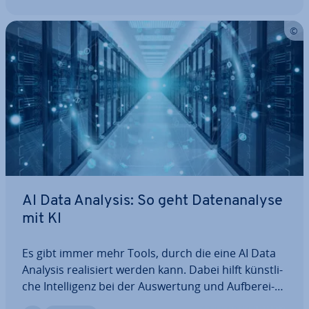
AI Data Analysis: So geht Da­ten­ana­ly­se
mit KI
Es gibt immer mehr Tools, durch die eine AI Data
Analysis rea­li­siert werden kann. Dabei hilft künst­li­
che In­tel­li­genz bei der Aus­wer­tung und Auf­be­rei­
tung selbst großer und he­te­ro­ge­ner Da­ten­sät­ze. In