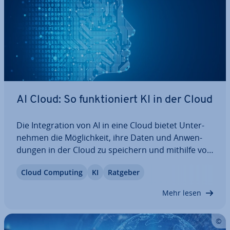
AI Cloud: So funk­tio­niert KI in der Cloud
Die In­te­gra­ti­on von AI in eine Cloud bietet Un­ter­
neh­men die Mög­lich­keit, ihre Daten und An­wen­
dun­gen in der Cloud zu speichern und mithilfe von
KI-An­wen­dun­gen zu ver­ar­bei­ten. Erfahren Sie hier,
Cloud Computing
KI
Ratgeber
was genau man unter dem Begriff der „AI Cloud“
versteht und welche…
Mehr lesen