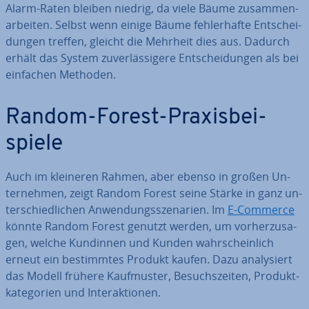
Alarm-Raten bleiben niedrig, da viele Bäume zu­sam­men­
ar­bei­ten. Selbst wenn einige Bäume feh­ler­haf­te Ent­schei­
dun­gen treffen, gleicht die Mehrheit dies aus. Dadurch
erhält das System zu­ver­läs­si­ge­re Ent­schei­dun­gen als bei
einfachen Methoden.
Random-Forest-Pra­xis­bei­
spie­le
Auch im kleineren Rahmen, aber ebenso in großen Un­
ter­neh­men, zeigt Random Forest seine Stärke in ganz un­
ter­schied­li­chen An­wen­dungs­sze­na­ri­en. Im
E-Commerce
könnte Random Forest genutzt werden, um vor­her­zu­sa­
gen, welche Kundinnen und Kunden wahr­schein­lich
erneut ein be­stimm­tes Produkt kaufen. Dazu ana­ly­siert
das Modell frühere Kauf­mus­ter, Be­suchs­zei­ten, Pro­dukt­
ka­te­go­rien und In­ter­ak­tio­nen.