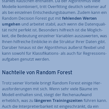
starkes Rauschen enthalten. Da der Al­go­rith­mus viele
Modelle kom­bi­niert, tritt Over­fit­ting deutlich seltener auf
als bei einzelnen Ent­schei­dungs­bäu­men. Zudem kann ein
Random Decision Forest gut mit
fehlenden Werten
umgehen
und arbeitet stabil, auch wenn die Da­ten­qua­li­
tät nicht perfekt ist. Besonders hilfreich ist die Mög­lich­
keit, die Bedeutung einzelner Variablen aus­zu­wer­ten, was
Ihnen hilf­rei­che Einblicke in die Struktur Ihrer Daten gibt.
Darüber hinaus ist der Al­go­rith­mus äußerst flexibel und
kann sowohl für Klas­si­fi­ka­ti­ons- als auch für Re­gres­si­ons­
auf­ga­ben genutzt werden.
Nachteile von Random Forest
Trotz seiner Vorteile bringt Random Forest einige Her­
aus­for­de­run­gen mit sich. Wenn sehr viele Bäume im
Modell enthalten sind, steigt der Re­chen­auf­wand
erheblich, was zu
längeren Trai­nings­zei­ten
führen kann.
Auch die In­ter­pre­tier­bar­keit ist ein­ge­schränkt, da ein