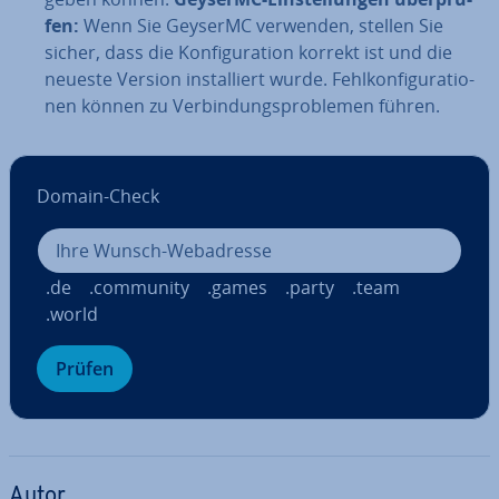
fen:
Wenn Sie GeyserMC verwenden, stellen Sie
sicher, dass die Kon­fi­gu­ra­ti­on korrekt ist und die
neueste Version in­stal­liert wurde. Fehl­kon­fi­gu­ra­tio­
nen können zu Ver­bin­dungs­pro­ble­men führen.
Domain-Check
.de
.community
.games
.party
.team
.world
Prüfen
Autor