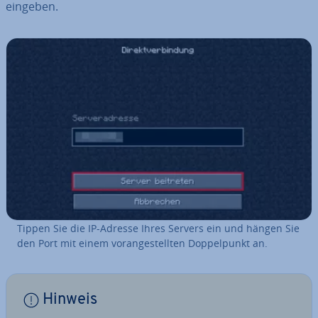
eingeben.
Tippen Sie die IP-Adresse Ihres Servers ein und hängen Sie
den Port mit einem vor­an­ge­stell­ten Dop­pel­punkt an.
Hinweis