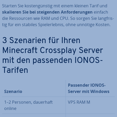
Starten Sie kos­ten­güns­tig mit einem kleinen Tarif und
skalieren Sie bei stei­gen­den An­for­de­run­gen
einfach
die Res­sour­cen wie RAM und CPU. So sorgen Sie lang­fris­
tig für ein stabiles Spiel­erleb­nis, ohne unnötige Kosten.
3 Szenarien für Ihren
Minecraft Crossplay Server
mit den passenden IONOS-
Tarifen
Passender IONOS-
Szenario
Server mit Windows
1–2 Personen, dauerhaft
VPS RAM M
online