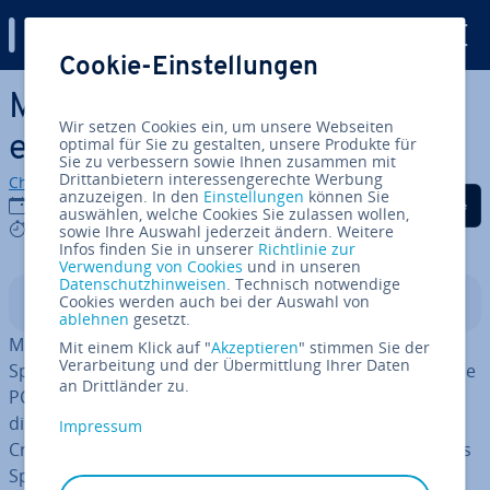
Digital Guide
Cookie-Einstellungen
Zum Haupt­in­halt springen
Minecraft Crossplay Server
Wir setzen Cookies ein, um unsere Webseiten
erstellen – so geht’s
optimal für Sie zu gestalten, unsere Produkte für
Sie zu verbessern sowie Ihnen zusammen mit
Drittanbietern interessengerechte Werbung
Christian Heldmaier
anzuzeigen. In den
Einstellungen
können Sie
Auf Facebook teilen
Auf Twitter teilen
Auf LinkedIn tei
09.12.2024
auswählen, welche Cookies Sie zulassen wollen,
8 mins
sowie Ihre Auswahl jederzeit ändern. Weitere
Infos finden Sie in unserer
Richtlinie zur
Verwendung von Cookies
und in unseren
Datenschutzhinweisen
. Technisch notwendige
Cookies werden auch bei der Auswahl von
In­halts­ver­zeich­nis
ablehnen
gesetzt.
Mit einem Minecraft Crossplay Server können mehrere
Mit einem Klick auf "
Akzeptieren
" stimmen Sie der
Verarbeitung und der Übermittlung Ihrer Daten
Spie­le­rin­nen und Spieler von ver­schie­de­nen Geräten wie
an Drittländer zu.
PC, Konsole oder Mo­bil­ge­rät aus gemeinsam spielen. In
dieser Anleitung erfahren Sie, wie Sie einen Minecraft
Impressum
Crossplay Server erstellen, der platt­form­über­grei­fen­des
Spielen er­mög­licht.