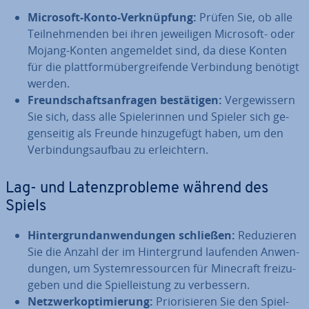
Microsoft-Konto-Ver­knüp­fung:
Prüfen Sie, ob alle
Teil­neh­men­den bei ihren je­wei­li­gen Microsoft- oder
Mojang-Konten an­ge­mel­det sind, da diese Konten
für die platt­form­über­grei­fen­de Ver­bin­dung benötigt
werden.
Freund­schafts­an­fra­gen be­stä­ti­gen:
Ver­ge­wis­sern
Sie sich, dass alle Spie­le­rin­nen und Spieler sich ge­
gen­sei­tig als Freunde hin­zu­ge­fügt haben, um den
Ver­bin­dungs­auf­bau zu er­leich­tern.
Lag- und La­tenz­pro­ble­me während des
Spiels
Hin­ter­grund­an­wen­dun­gen schließen:
Re­du­zie­ren
Sie die Anzahl der im Hin­ter­grund laufenden An­wen­
dun­gen, um Sys­tem­res­sour­cen für Minecraft frei­zu­
ge­ben und die Spiel­leis­tung zu ver­bes­sern.
Netz­werk­op­ti­mie­rung:
Prio­ri­sie­ren Sie den Spiel­