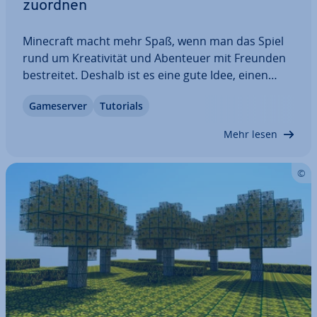
zuordnen
Minecraft macht mehr Spaß, wenn man das Spiel
rund um Krea­ti­vi­tät und Abenteuer mit Freunden
be­strei­tet. Deshalb ist es eine gute Idee, einen
eigenen Server ein­zu­rich­ten. Damit Sie und Ihre
Game­ser­ver
Tutorials
Mit­spie­ler für die Ver­bin­dung nicht eine sperrige
IP-Adresse eintragen müssen, können Sie…
Mehr lesen