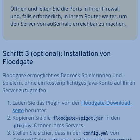
Öffnen und leiten Sie die Ports in Ihrer Firewall
und, falls er­for­der­lich, in Ihrem Router weiter, um
den Server von außerhalb er­reich­bar zu machen.
Schritt 3 (optional): In­stal­la­ti­on von
Floodgate
Floodgate er­mög­licht es Bedrock-Spie­le­rin­nen und -
Spielern, ohne ein kos­ten­pflich­ti­ges Java-Konto auf Ihren
Server zu­zu­grei­fen.
Laden Sie das Plugin von der
Floodgate-Down­load­
sei­te
herunter.
Kopieren Sie die
in den
floodgate-spigot.jar
-Ordner Ihres Servers.
plugins
Stellen Sie sicher, dass in der
von
config.yml