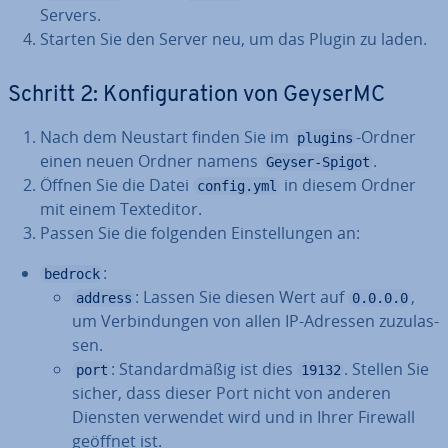
Servers.
Starten Sie den Server neu, um das Plugin zu laden.
Schritt 2: Kon­fi­gu­ra­ti­on von GeyserMC
Nach dem Neustart finden Sie im
-Ordner
plugins
einen neuen Ordner namens
.
Geyser-Spigot
Öffnen Sie die Datei
in diesem Ordner
config.yml
mit einem Text­edi­tor.
Passen Sie die folgenden Ein­stel­lun­gen an:
:
bedrock
: Lassen Sie diesen Wert auf
,
address
0.0.0.0
um Ver­bin­dun­gen von allen IP-Adressen zu­zu­las­
sen.
: Stan­dard­mä­ßig ist dies
. Stellen Sie
port
19132
sicher, dass dieser Port nicht von anderen
Diensten verwendet wird und in Ihrer Firewall
geöffnet ist.