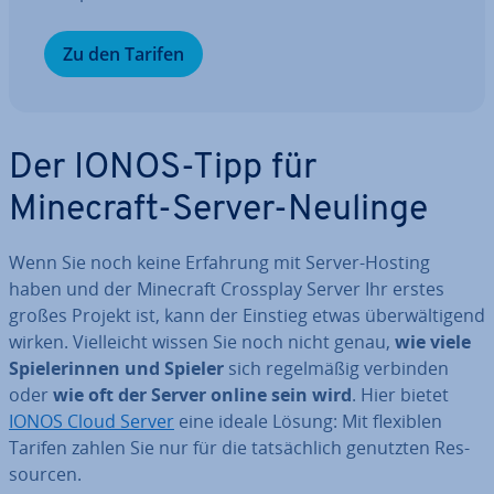
Zu den Tarifen
Der IONOS-Tipp für
Minecraft-Server-Neulinge
Wenn Sie noch keine Erfahrung mit Server-Hosting
haben und der Minecraft Crossplay Server Ihr erstes
großes Projekt ist, kann der Einstieg etwas über­wäl­ti­gend
wirken. Viel­leicht wissen Sie noch nicht genau,
wie viele
Spie­le­rin­nen und Spieler
sich re­gel­mä­ßig verbinden
oder
wie oft der Server online sein wird
. Hier bietet
IONOS Cloud Server
eine ideale Lösung: Mit flexiblen
Tarifen zahlen Sie nur für die tat­säch­lich genutzten Res­
sour­cen.