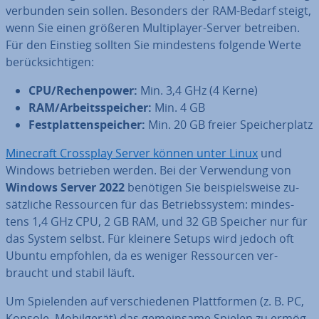
verbunden sein sollen. Besonders der RAM-Bedarf steigt,
wenn Sie einen größeren Mul­ti­play­er-Server betreiben.
Für den Einstieg sollten Sie min­des­tens folgende Werte
be­rück­sich­ti­gen:
CPU/Re­chen­power:
Min. 3,4 GHz (4 Kerne)
RAM/Ar­beits­spei­cher:
Min. 4 GB
Fest­plat­ten­spei­cher:
Min. 20 GB freier Spei­cher­platz
Minecraft Crossplay Server können unter Linux
und
Windows betrieben werden. Bei der Ver­wen­dung von
Windows Server 2022
benötigen Sie bei­spiels­wei­se zu­
sätz­li­che Res­sour­cen für das Be­triebs­sys­tem: min­des­
tens 1,4 GHz CPU, 2 GB RAM, und 32 GB Speicher nur für
das System selbst. Für kleinere Setups wird jedoch oft
Ubuntu empfohlen, da es weniger Res­sour­cen ver­
braucht und stabil läuft.
Um Spie­len­den auf ver­schie­de­nen Platt­for­men (z. B. PC,
Konsole, Mo­bil­ge­rät) das ge­mein­sa­me Spielen zu er­mög­