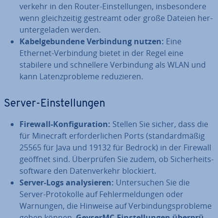
ver­kehr in den Router-Ein­stel­lun­gen, ins­be­son­de­re
wenn gleich­zei­tig gestreamt oder große Dateien her­
un­ter­ge­la­den werden.
Ka­bel­ge­bun­de­ne Ver­bin­dung nutzen:
Eine
Ethernet-Ver­bin­dung bietet in der Regel eine
stabilere und schnel­le­re Ver­bin­dung als WLAN und
kann La­tenz­pro­ble­me re­du­zie­ren.
Server-Ein­stel­lun­gen
Firewall-Kon­fi­gu­ra­ti­on:
Stellen Sie sicher, dass die
für Minecraft er­for­der­li­chen Ports (stan­dard­mä­ßig
25565 für Java und 19132 für Bedrock) in der Firewall
geöffnet sind. Über­prü­fen Sie zudem, ob Si­cher­heits­
soft­ware den Da­ten­ver­kehr blockiert.
Server-Logs ana­ly­sie­ren:
Un­ter­su­chen Sie die
Server-Pro­to­kol­le auf Feh­ler­mel­dun­gen oder
Warnungen, die Hinweise auf Ver­bin­dungs­pro­ble­me
geben können.
GeyserMC-Ein­stel­lun­gen über­prü­