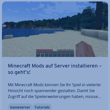
Minecraft Mods auf Server in­stal­lie­ren –
so geht’s!
Mit Minecraft Mods können Sie Ihr Spiel in vielerlei
Hinsicht noch span­nen­der gestalten. Damit Sie
Zugriff auf die Spie­ler­wei­te­run­gen haben, müssen
Sie diese zuvor in­stal­lie­ren. Dies geht mit einigen
Game­ser­ver
Tutorials
Tools in nur wenigen Schritten. Wir stellen Ihnen