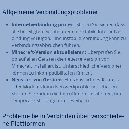
All­ge­mei­ne Ver­bin­dungs­pro­ble­me
In­ter­net­ver­bin­dung prüfen:
Stellen Sie sicher, dass
alle be­tei­lig­ten Geräte über eine stabile In­ter­net­ver­
bin­dung verfügen. Eine instabile Ver­bin­dung kann zu
Ver­bin­dungs­ab­brü­chen führen.
Minecraft-Version ak­tua­li­sie­ren:
Über­prü­fen Sie,
ob auf allen Geräten die neueste Version von
Minecraft in­stal­liert ist. Un­ter­schied­li­che Versionen
können zu In­kom­pa­ti­bi­li­tä­ten führen.
Neustart von Geräten:
Ein Neustart des Routers
oder Modems kann Netz­werk­pro­ble­me beheben.
Starten Sie zudem die be­trof­fe­nen Geräte neu, um
temporäre Störungen zu be­sei­ti­gen.
Probleme beim Verbinden über ver­schie­de­
ne Platt­for­men