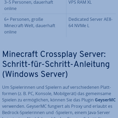
3–5 Personen, dauerhaft
VPS RAM XL
online
6+ Personen, große
Dedicated Server AE8-
Minecraft-Welt, dauerhaft
64 NVMe L
online
Minecraft Crossplay Server:
Schritt-für-Schritt-Anleitung
(Windows Server)
Um Spie­le­rin­nen und Spielern auf ver­schie­de­nen Platt­
for­men (z. B. PC, Konsole, Mo­bil­ge­rät) das ge­mein­sa­me
Spielen zu er­mög­li­chen, können Sie das Plugin
GeyserMC
verwenden. GeyserMC fungiert als Proxy und erlaubt es
Bedrock-Spie­le­rin­nen und -Spielern, einem Java-Server