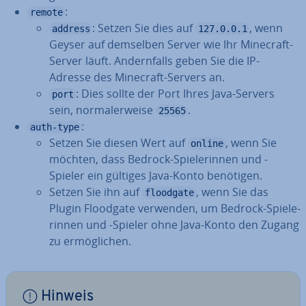
:
remote
: Setzen Sie dies auf
, wenn
address
127.0.0.1
Geyser auf demselben Server wie Ihr Minecraft-
Server läuft. An­dern­falls geben Sie die IP-
Adresse des Minecraft-Servers an.
: Dies sollte der Port Ihres Java-Servers
port
sein, nor­ma­ler­wei­se
.
25565
:
auth-type
Setzen Sie diesen Wert auf
, wenn Sie
online
möchten, dass Bedrock-Spie­le­rin­nen und -
Spieler ein gültiges Java-Konto benötigen.
Setzen Sie ihn auf
, wenn Sie das
floodgate
Plugin Floodgate verwenden, um Bedrock-Spie­le­
rin­nen und -Spieler ohne Java-Konto den Zugang
zu er­mög­li­chen.
Hinweis