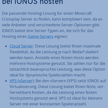
bei IONOS hosten
Die passende Hosting-Lösung für einen Minecraft
Crossplay Server zu finden, kann kom­pli­ziert sein, da es
viele Anbieter und ver­schie­de­ne Server-Optionen gibt.
IONOS bietet drei Server-Typen an, die sich für das
Hosting eines
Game-Servers
eignen:
Cloud Server
: Diese Lösung bietet Ihnen maximale
Fle­xi­bi­li­tät, da die Leistung je nach Bedarf skaliert
werden kann. Anstelle eines festen Hosts werden
mehrere Host­sys­te­me genutzt. Sie zahlen nur für die
tat­säch­lich be­an­spruch­te Leistung, was diese Option
ideal für dy­na­mi­sche Spie­ler­zah­len macht.
VPS (vServer)
: Bei den vServern (VPS) setzt IONOS auf
Vir­tua­li­sie­rung. Diese Lösung bietet Ihnen feste, vor­
her­seh­ba­re Kosten, da die Leistung eines festen
Host­sys­tems genutzt wird. VPS ist ideal für kleinere
Server mit einer kon­stan­ten Spie­ler­an­zahl.