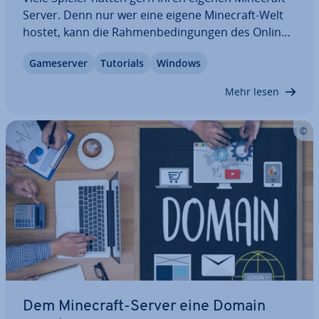
Server. Denn nur wer eine eigene Minecraft-Welt
hostet, kann die Rah­men­be­din­gun­gen des Online-
Mul­ti­play­er-Modus frei bestimmen. Die Ein­rich­
Game­ser­ver
Tutorials
Windows
tung ist tat­säch­lich gar nicht so schwer. Erfahren
Sie, wie Sie einen Minecraft-Server…
Mehr lesen
Dem Minecraft-Server eine Domain