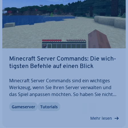
Minecraft Server Commands: Die wich­
tigs­ten Befehle auf einen Blick
Minecraft Server Commands sind ein wichtiges
Werkzeug, wenn Sie Ihren Server verwalten und
das Spiel anpassen möchten. So haben Sie nicht
nur die Mög­lich­keit, auf Verstöße zu reagieren,
Game­ser­ver
Tutorials
sondern können auch Items und Spawn­punk­te be­
ar­bei­ten. Wir erklären, wie Sie weitere Ope­ra­to­
Mehr lesen
ren…