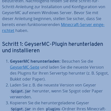
bei­zu­tre­ten. Nach­fol­gend finden Sie eine Schritt-für-
Schritt-Anleitung zur In­stal­la­ti­on und Kon­fi­gu­ra­ti­on von
GeyserMC auf einem Windows Server. Bevor Sie mit
dieser Anleitung beginnen, stellen Sie sicher, dass Sie
bereits einen funk­tio­nie­ren­den
Minecraft-Server ein­ge­
rich­tet
haben.
Schritt 1: GeyserMC-Plugin her­un­ter­la­den
und in­stal­lie­ren
GeyserMC her­un­ter­la­den:
Besuchen Sie die
GeyserMC-Seite
und laden Sie die neueste Version
des Plugins für Ihren Servertyp herunter (z. B. Spigot,
Bukkit oder Paper).
Laden Sie z. B. die neueste Version von Geyser
herunter, wenn Sie Spigot oder Paper
Spigot.jar
verwenden.
Kopieren Sie die her­un­ter­ge­la­de­ne Geyser
in den
-Ordner Ihres Minecraft-
Spigot.jar
plugins