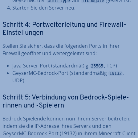
GeyserMC der
auf
gesetzt ist.
auth-type
floodgate
Starten Sie den Server neu.
Schritt 4: Port­wei­ter­lei­tung und Firewall-
Ein­stel­lun­gen
Stellen Sie sicher, dass die folgenden Ports in Ihrer
Firewall geöffnet und wei­ter­ge­lei­tet sind:
Java-Server-Port (stan­dard­mä­ßig
, TCP)
25565
GeyserMC-Bedrock-Port (stan­dard­mä­ßig
,
19132
UDP)
Schritt 5: Ver­bin­dung von Bedrock-Spie­le­
rin­nen und -Spielern
Bedrock-Spielende können nun Ihrem Server beitreten,
indem sie die IP-Adresse Ihres Servers und den
GeyserMC-Bedrock-Port (19132) in ihrem Minecraft-Client