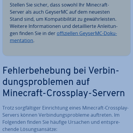
Stellen Sie sicher, dass sowohl Ihr Minecraft-
Server als auch GeyserMC auf dem neuesten
Stand sind, um Kom­pa­ti­bi­li­tät zu ge­währ­leis­ten.
Weitere In­for­ma­tio­nen und de­tail­lier­te An­lei­tun­
gen finden Sie in der
of­fi­zi­el­len GeyserMC-Do­ku­
men­ta­ti­on
.
Feh­ler­be­he­bung bei Ver­bin­
dungs­pro­ble­men auf
Minecraft-Crossplay-Servern
Trotz sorg­fäl­ti­ger Ein­rich­tung eines Minecraft-Crossplay-
Servers können Ver­bin­dungs­pro­ble­me auftreten. Im
Folgenden finden Sie häufige Ursachen und ent­spre­
chen­de Lö­sungs­an­sät­ze: