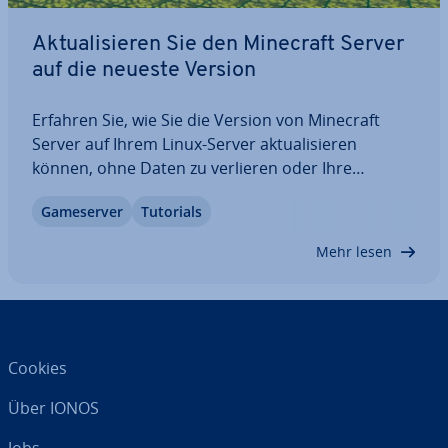
Ak­tua­li­sie­ren Sie den Minecraft Server
auf die neueste Version
Erfahren Sie, wie Sie die Version von Minecraft
Server auf Ihrem Linux-Server ak­tua­li­sie­ren
können, ohne Daten zu verlieren oder Ihre
Weltdatei zu über­schrei­ben. Wenn Mojang ein
Game­ser­ver
Tutorials
Minecraft-Update her­aus­gibt, müssen Minecraft-
Ser­ver­ad­mi­nis­tra­to­ren die Version von Minecraft,
Mehr lesen
die auf…
Cookies
Über IONOS