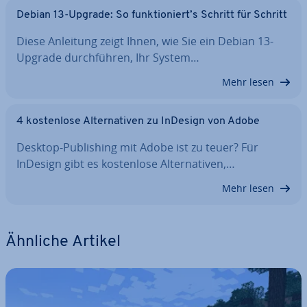
Debian 13-Upgrade: So funk­tio­niert’s Schritt für Schritt
Diese Anleitung zeigt Ihnen, wie Sie ein Debian 13-
Upgrade durch­füh­ren, Ihr System…
Mehr lesen
4 kos­ten­lo­se Al­ter­na­ti­ven zu InDesign von Adobe
Desktop-Pu­bli­shing mit Adobe ist zu teuer? Für
InDesign gibt es kos­ten­lo­se Al­ter­na­ti­ven,…
Mehr lesen
Ähnliche Artikel