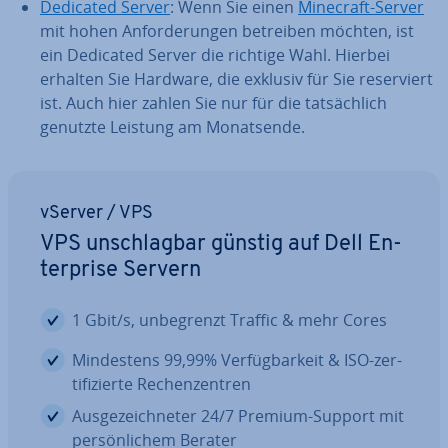
Dedicated Server
: Wenn Sie einen
Minecraft-Server
mit hohen An­for­de­run­gen betreiben möchten, ist
ein Dedicated Server die richtige Wahl. Hierbei
erhalten Sie Hardware, die exklusiv für Sie re­ser­viert
ist. Auch hier zahlen Sie nur für die tat­säch­lich
genutzte Leistung am Mo­nats­en­de.
vServer / VPS
VPS un­schlag­bar günstig auf Dell En­
ter­pri­se Servern
1 Gbit/s, un­be­grenzt Traffic & mehr Cores
Min­des­tens 99,99% Ver­füg­bar­keit & ISO-zer­
ti­fi­zier­te Re­chen­zen­tren
Aus­ge­zeich­ne­ter 24/7 Premium-Support mit
per­sön­li­chem Berater