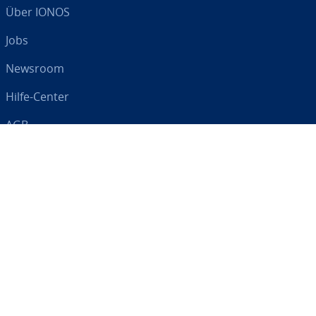
Über IONOS
Jobs
Newsroom
Hilfe-Center
AGB
Da­ten­schutz
Impressum
Digital an Ihrer Seite