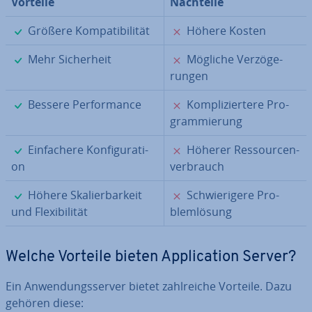
Vorteile
Nachteile
✓
✗
Größere Kom­pa­ti­bi­li­tät
Höhere Kosten
✓
✗
Mehr Si­cher­heit
Mögliche Ver­zö­ge­
run­gen
✓
✗
Bessere Per­for­mance
Kom­pli­zier­te­re Pro­
gram­mie­rung
✓
✗
Ein­fa­che­re Kon­fi­gu­ra­ti­
Höherer Res­sour­cen­
on
ver­brauch
✓
✗
Höhere Ska­lier­bar­keit
Schwie­ri­ge­re Pro­
und Fle­xi­bi­li­tät
blem­lö­sung
Welche Vorteile bieten Ap­pli­ca­ti­on Server?
Ein An­wen­dungs­ser­ver bietet zahl­rei­che Vorteile. Dazu
gehören diese: