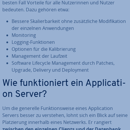
besten Fall Vorteile für alle Nut­ze­rin­nen und Nutzer
bedeuten. Dazu gehören etwa:
Bessere Ska­lier­bar­keit ohne zu­sätz­li­che Mo­di­fi­ka­ti­on
der einzelnen An­wen­dun­gen
Mo­ni­to­ring
Logging-Funk­tio­nen
Optionen für die Ka­li­brie­rung
Ma­nage­ment der Laufzeit
Software Lifecycle Ma­nage­ment durch Patches,
Upgrade, Delivery und De­ploy­ment
Wie funk­tio­niert ein Ap­pli­ca­ti­
on Server?
Um die generelle Funk­ti­ons­wei­se eines Ap­pli­ca­ti­on
Servers besser zu verstehen, lohnt sich ein Blick auf seine
Plat­zie­rung innerhalb eines Netzwerks. Er rangiert
zwischen den einzelnen Clients und der Datenbank
.