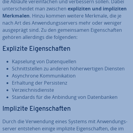
die Abläufe ver­ein­fa­chen und ver­bes­sern sollen. Dabei
un­ter­schei­det man zwischen
ex­pli­zi­ten und im­pli­zi­ten
Merkmalen
. Hinzu kommen weitere Merkmale, die je
nach Art des An­wen­dungs­ser­vers mehr oder weniger
aus­ge­prägt sind. Zu den ge­mein­sa­men Ei­gen­schaf­ten
gehören al­ler­dings die folgenden:
Explizite Ei­gen­schaf­ten
Kapselung von Da­ten­quel­len
Schnitt­stel­len zu anderen hö­her­wer­ti­gen Diensten
Asyn­chro­ne Kom­mu­ni­ka­ti­on
Erhaltung der Per­sis­tenz
Ver­zeich­nis­diens­te
Standards für die Anbindung von Da­ten­ban­ken
Implizite Ei­gen­schaf­ten
Durch die Ver­wen­dung eines Systems mit An­wen­dungs­
ser­ver entstehen einige implizite Ei­gen­schaf­ten, die im