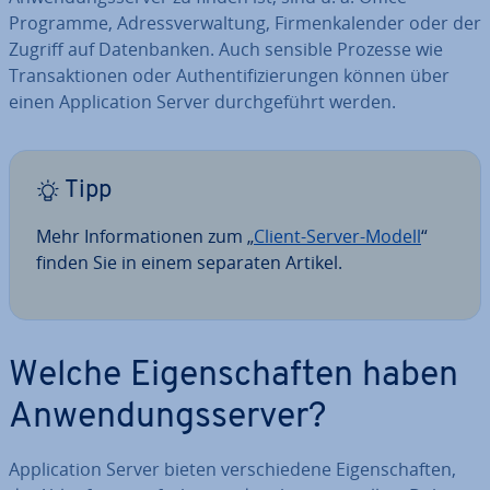
Programme, Adress­ver­wal­tung, Fir­men­ka­len­der oder der
Zugriff auf Da­ten­ban­ken. Auch sensible Prozesse wie
Trans­ak­tio­nen oder Au­then­ti­fi­zie­run­gen können über
einen Ap­pli­ca­ti­on Server durch­ge­führt werden.
Tipp
Mehr In­for­ma­tio­nen zum „
Client-Server-Modell
“
finden Sie in einem separaten Artikel.
Welche Ei­gen­schaf­ten haben
An­wen­dungs­ser­ver?
Ap­pli­ca­ti­on Server bieten ver­schie­de­ne Ei­gen­schaf­ten,