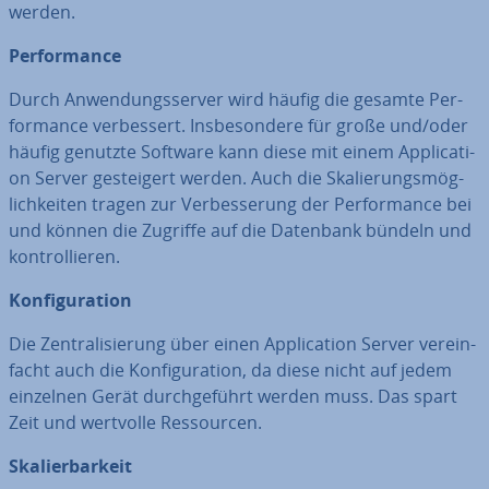
werden.
Per­for­mance
Durch An­wen­dungs­ser­ver wird häufig die gesamte Per­
for­mance ver­bes­sert. Ins­be­son­de­re für große und/oder
häufig genutzte Software kann diese mit einem Ap­pli­ca­ti­
on Server ge­stei­gert werden. Auch die Ska­lie­rungs­mög­
lich­kei­ten tragen zur Ver­bes­se­rung der Per­for­mance bei
und können die Zugriffe auf die Datenbank bündeln und
kon­trol­lie­ren.
Kon­fi­gu­ra­ti­on
Die Zen­tra­li­sie­rung über einen Ap­pli­ca­ti­on Server ver­ein­
facht auch die Kon­fi­gu­ra­ti­on, da diese nicht auf jedem
einzelnen Gerät durch­ge­führt werden muss. Das spart
Zeit und wertvolle Res­sour­cen.
Ska­lier­bar­keit