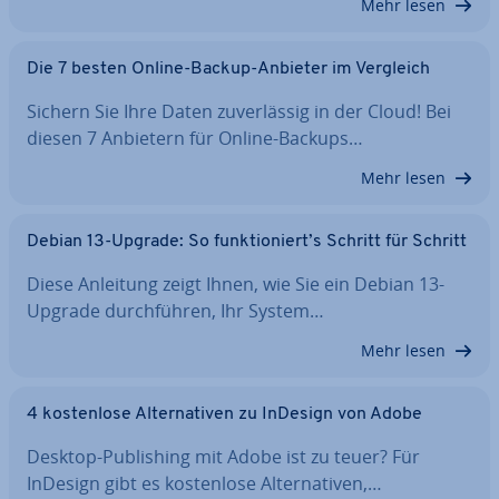
Mehr lesen
Die 7 besten Online-Backup-Anbieter im Vergleich
Sichern Sie Ihre Daten zu­ver­läs­sig in der Cloud! Bei
diesen 7 Anbietern für Online-Backups…
Mehr lesen
Debian 13-Upgrade: So funk­tio­niert’s Schritt für Schritt
Diese Anleitung zeigt Ihnen, wie Sie ein Debian 13-
Upgrade durch­füh­ren, Ihr System…
Mehr lesen
4 kos­ten­lo­se Al­ter­na­ti­ven zu InDesign von Adobe
Desktop-Pu­bli­shing mit Adobe ist zu teuer? Für
InDesign gibt es kos­ten­lo­se Al­ter­na­ti­ven,…