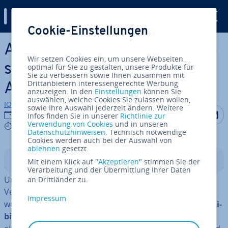
Digital Guide
Cookie-Einstellungen
Zum Haupt­in­halt springen
Ap­pli­ca­ti­on Server: Alles Wis­
Wir setzen Cookies ein, um unsere Webseiten
sens­wer­te zur Nutzung von
optimal für Sie zu gestalten, unsere Produkte für
Sie zu verbessern sowie Ihnen zusammen mit
Drittanbietern interessengerechte Werbung
An­wen­dungs­ser­vern
anzuzeigen. In den
Einstellungen
können Sie
auswählen, welche Cookies Sie zulassen wollen,
IONOS Redaktion
sowie Ihre Auswahl jederzeit ändern. Weitere
Auf Facebo
Auf Tw
A
03.03.2023
Infos finden Sie in unserer
Richtlinie zur
Verwendung von Cookies
und in unseren
6 mins
Datenschutzhinweisen
. Technisch notwendige
Cookies werden auch bei der Auswahl von
ablehnen
gesetzt.
In­halts­ver­zeich­nis
Mit einem Klick auf "
Akzeptieren
" stimmen Sie der
Verarbeitung und der Übermittlung Ihrer Daten
Um einem
Client
in einem Netzwerk Software zur
an Drittländer zu.
Verfügung zu stellen, ist ein Ap­pli­ca­ti­on Server oder An­
Impressum
wen­dungs­ser­ver gerade
aus Si­cher­heits- und Kom­pa­ti­
bi­li­täts­grün­den eine gute Wahl
. Mögliche Nachteile