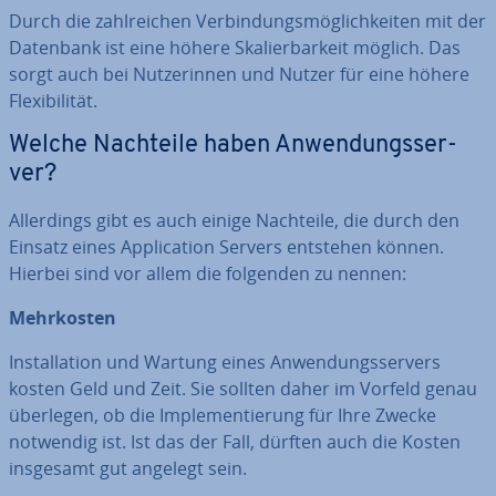
Durch die zahl­rei­chen Ver­bin­dungs­mög­lich­kei­ten mit der
Datenbank ist eine höhere Ska­lier­bar­keit möglich. Das
sorgt auch bei Nut­ze­rin­nen und Nutzer für eine höhere
Fle­xi­bi­li­tät.
Welche Nachteile haben An­wen­dungs­ser­
ver?
Al­ler­dings gibt es auch einige Nachteile, die durch den
Einsatz eines Ap­pli­ca­ti­on Servers entstehen können.
Hierbei sind vor allem die folgenden zu nennen:
Mehr­kos­ten
In­stal­la­ti­on und Wartung eines An­wen­dungs­ser­vers
kosten Geld und Zeit. Sie sollten daher im Vorfeld genau
überlegen, ob die Im­ple­men­tie­rung für Ihre Zwecke
notwendig ist. Ist das der Fall, dürften auch die Kosten
insgesamt gut angelegt sein.