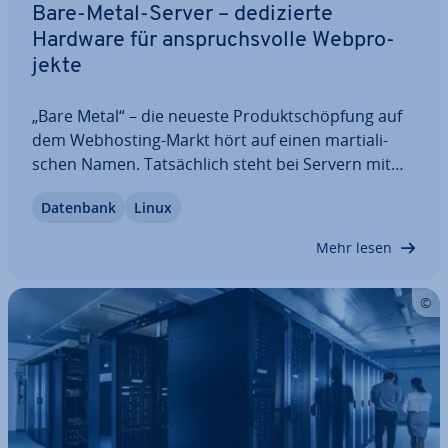
Bare-Metal-Server – de­di­zier­te
Hardware für an­spruchs­vol­le Web­pro­
jek­te
„Bare Metal“ – die neueste Pro­dukt­schöp­fung auf
dem Web­hos­ting-Markt hört auf einen mar­tia­li­
schen Namen. Tat­säch­lich steht bei Servern mit
diesem Beinamen die leis­tungs­star­ke Hardware im
Datenbank
Linux
Fokus. Bei einem Bare-Metal-Server reicht der
Zugriff des Nutzers quasi bis aufs blanke…
Mehr lesen