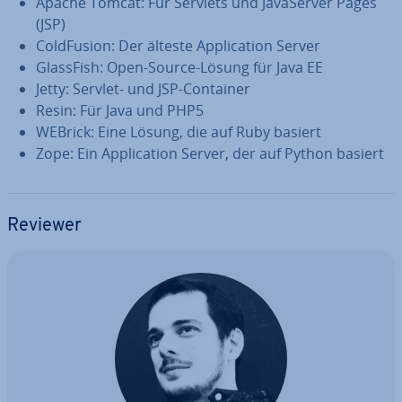
Apache Tomcat: Für Servlets und Ja­va­Ser­ver Pages
(JSP)
Cold­Fu­si­on: Der älteste Ap­pli­ca­ti­on Server
GlassFish: Open-Source-Lösung für Java EE
Jetty: Servlet- und JSP-Container
Resin: Für Java und PHP5
WEBrick: Eine Lösung, die auf Ruby basiert
Zope: Ein Ap­pli­ca­ti­on Server, der auf Python basiert
Reviewer