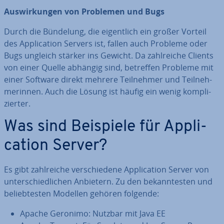
Aus­wir­kun­gen von Problemen und Bugs
Durch die Bündelung, die ei­gent­lich ein großer Vorteil
des Ap­pli­ca­ti­on Servers ist, fallen auch Probleme oder
Bugs ungleich stärker ins Gewicht. Da zahl­rei­che Clients
von einer Quelle abhängig sind, betreffen Probleme mit
einer Software direkt mehrere Teil­neh­mer und Teil­neh­
me­rin­nen. Auch die Lösung ist häufig ein wenig kom­pli­
zier­ter.
Was sind Beispiele für Ap­pli­
ca­ti­on Server?
Es gibt zahl­rei­che ver­schie­de­ne Ap­pli­ca­ti­on Server von
un­ter­schied­li­chen Anbietern. Zu den be­kann­tes­ten und
be­lieb­tes­ten Modellen gehören folgende:
Apache Geronimo: Nutzbar mit Java EE