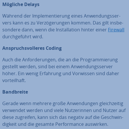
Mögliche Delays
Während der Im­ple­men­tie­rung eines An­wen­dungs­ser­
vers kann es zu Ver­zö­ge­run­gen kommen. Das gilt ins­be­
son­de­re dann, wenn die In­stal­la­ti­on hinter einer
Firewall
durch­ge­führt wird.
An­spruchs­vol­le­res Coding
Auch die An­for­de­run­gen, die an die Pro­gram­mie­rung
gestellt werden, sind bei einem An­wen­dungs­ser­ver
höher. Ein wenig Erfahrung und Vorwissen sind daher
vor­teil­haft.
Band­brei­te
Gerade wenn mehrere große An­wen­dun­gen gleich­zei­tig
verwendet werden und viele Nut­ze­rin­nen und Nutzer auf
diese zugreifen, kann sich das negativ auf die Ge­schwin­
dig­keit und die gesamte Per­for­mance auswirken.