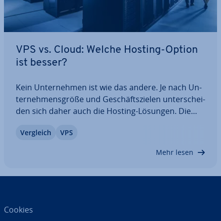
VPS vs. Cloud: Welche Hosting-Option
ist besser?
Kein Un­ter­neh­men ist wie das andere. Je nach Un­
ter­neh­mens­grö­ße und Ge­schäfts­zie­len un­ter­schei­
den sich daher auch die Hosting-Lösungen. Die
Varianten VPS (Virtual Private Server) und Cloud-
Vergleich
VPS
Hosting stehen sich hier oftmals gegenüber.
Während VPS sich eher an mit­tel­stän­di­sche…
Mehr lesen
Cookies