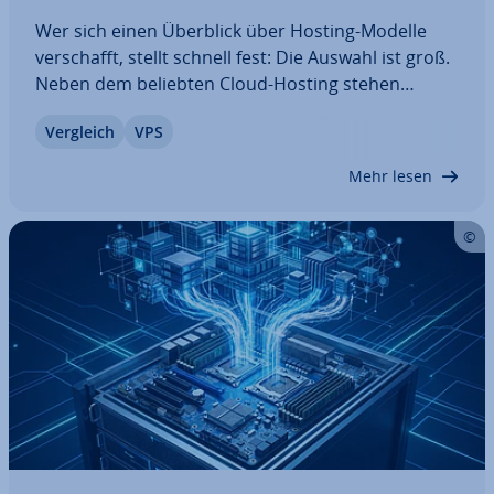
Wer sich einen Überblick über Hosting-Modelle
ver­schafft, stellt schnell fest: Die Auswahl ist groß.
Neben dem beliebten Cloud-Hosting stehen
hierbei auch VPS-Hosting oder ein Dedicated
Vergleich
VPS
Server zur Wahl. Beide bieten hin­sicht­lich de­di­zier­
ter Res­sour­cen und Fle­xi­bi­li­tät viele…
Mehr lesen