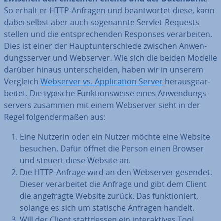
So erhält er HTTP-Anfragen und be­ant­wor­tet diese, kann
dabei selbst aber auch so­ge­nann­te Servlet-Requests
stellen und die ent­spre­chen­den Responses ver­ar­bei­ten.
Dies ist einer der Haupt­un­ter­schie­de zwischen An­wen­
dungs­ser­ver und Webserver. Wie sich die beiden Modelle
darüber hinaus un­ter­schei­den, haben wir in unserem
Vergleich
Webserver vs. Ap­pli­ca­ti­on Server
her­aus­ge­ar­
bei­tet. Die typische Funk­ti­ons­wei­se eines An­wen­dungs­
ser­vers zusammen mit einem Webserver sieht in der
Regel fol­gen­der­ma­ßen aus:
Eine Nutzerin oder ein Nutzer möchte eine Website
besuchen. Dafür öffnet die Person einen Browser
und steuert diese Website an.
Die HTTP-Anfrage wird an den Webserver gesendet.
Dieser ver­ar­bei­tet die Anfrage und gibt dem Client
die an­ge­frag­te Website zurück. Das funk­tio­niert,
solange es sich um statische Anfragen handelt.
Will der Client statt­des­sen ein in­ter­ak­ti­ves Tool