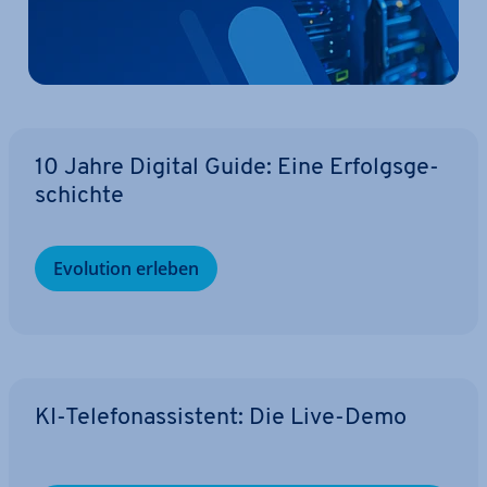
10 Jahre Digital Guide: Eine Er­folgs­ge­
schich­te
Evolution erleben
KI-Te­le­fon­as­sis­tent: Die Live-Demo