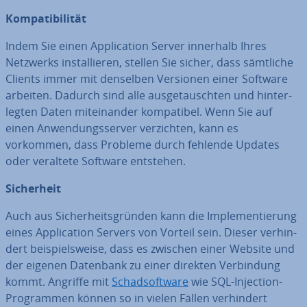
Kom­pa­ti­bi­li­tät
Indem Sie einen Ap­pli­ca­ti­on Server innerhalb Ihres
Netzwerks in­stal­lie­ren, stellen Sie sicher, dass sämtliche
Clients immer mit denselben Versionen einer Software
arbeiten. Dadurch sind alle aus­ge­tausch­ten und hin­ter­
leg­ten Daten mit­ein­an­der kom­pa­ti­bel. Wenn Sie auf
einen An­wen­dungs­ser­ver ver­zich­ten, kann es
vorkommen, dass Probleme durch fehlende Updates
oder veraltete Software entstehen.
Si­cher­heit
Auch aus Si­cher­heits­grün­den kann die Im­ple­men­tie­rung
eines Ap­pli­ca­ti­on Servers von Vorteil sein. Dieser ver­hin­
dert bei­spiels­wei­se, dass es zwischen einer Website und
der eigenen Datenbank zu einer direkten Ver­bin­dung
kommt. Angriffe mit
Schad­soft­ware
wie SQL-Injection-
Pro­gram­men können so in vielen Fällen ver­hin­dert