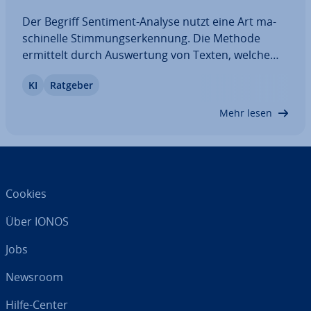
Der Begriff Sentiment-Analyse nutzt eine Art ma­
schi­nel­le Stim­mungs­er­ken­nung. Die Methode
ermittelt durch Aus­wer­tung von Texten, welche
Haltung die Menschen gegenüber einem be­stimm­
KI
Ratgeber
ten Produkt oder gegenüber einer be­stimm­ten
Marke einnehmen. Mit den so ge­won­ne­nen Er­
Mehr lesen
kennt­nis­sen…
Cookies
Über IONOS
Jobs
Newsroom
Hilfe-Center