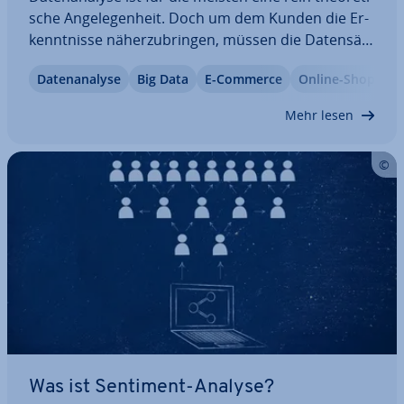
sche An­ge­le­gen­heit. Doch um dem Kunden die Er­
kennt­nis­se nä­her­zu­brin­gen, müssen die Da­ten­sät­
ze visuell auf­be­rei­tet werden. Mit Google Data
Da­ten­ana­ly­se
Big Data
E-Commerce
Online-Shop
Studio können Sie Daten aus den ver­schie­dens­ten
Quellen zu einem an­schau­li­chen Bericht…
Mehr lesen
Was ist Sentiment-Analyse?