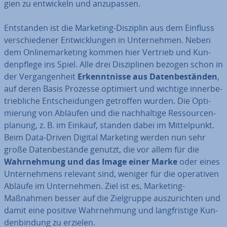
gien zu ent­wi­ckeln und an­zu­pas­sen.
Ent­stan­den ist die Marketing-Disziplin aus dem Einfluss
ver­schie­de­ner Ent­wick­lun­gen in Un­ter­neh­men. Neben
dem On­line­mar­ke­ting kommen hier Vertrieb und Kun­
den­pfle­ge ins Spiel. Alle drei Dis­zi­pli­nen bezogen schon in
der Ver­gan­gen­heit
Er­kennt­nis­se aus Da­ten­be­stän­den
,
auf deren Basis Prozesse optimiert und wichtige in­ner­be­
trieb­li­che Ent­schei­dun­gen getroffen wurden. Die Op­ti­
mie­rung von Abläufen und die nach­hal­ti­ge Res­sour­cen­
pla­nung, z. B. im Einkauf, standen dabei im Mit­tel­punkt.
Beim Data-Driven Digital Marketing werden nun sehr
große Da­ten­be­stän­de genutzt, die vor allem für die
Wahr­neh­mung und das Image einer Marke
oder eines
Un­ter­neh­mens relevant sind, weniger für die ope­ra­ti­ven
Abläufe im Un­ter­neh­men. Ziel ist es, Marketing-
Maßnahmen besser auf die Ziel­grup­pe aus­zu­rich­ten und
damit eine positive Wahr­neh­mung und lang­fris­ti­ge Kun­
den­bin­dung zu erzielen.