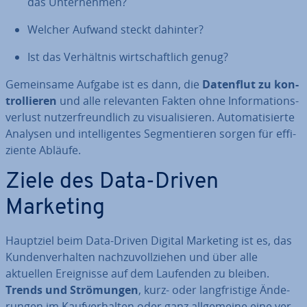
das Un­ter­neh­men?
Welcher Aufwand steckt dahinter?
Ist das Ver­hält­nis wirt­schaft­lich genug?
Ge­mein­sa­me Aufgabe ist es dann, die
Datenflut zu kon­
trol­lie­ren
und alle re­le­van­ten Fakten ohne In­for­ma­ti­ons­
ver­lust nut­zer­freund­lich zu vi­sua­li­sie­ren. Au­to­ma­ti­sier­te
Analysen und in­tel­li­gen­tes Seg­men­tie­ren sorgen für ef­fi­
zi­en­te Abläufe.
Ziele des Data-Driven
Marketing
Hauptziel beim Data-Driven Digital Marketing ist es, das
Kun­den­ver­hal­ten nach­zu­voll­zie­hen und über alle
aktuellen Er­eig­nis­se auf dem Laufenden zu bleiben.
Trends und Strö­mun­gen
, kurz- oder lang­fris­ti­ge Än­de­
run­gen im Kauf­ver­hal­ten oder ganz all­ge­mei­ne eine ver­