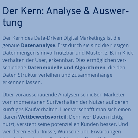
Der Kern: Analyse & Aus­wer­
tung
Der Kern des Data-Driven Digital Mar­ke­tings ist die
genaue
Da­ten­ana­ly­se
. Erst durch sie sind die riesigen
Da­ten­men­gen sinnvoll nutzbar und Muster, z. B. im Klick­
ver­hal­ten der User, erkennbar. Dies er­mög­li­chen ver­
schie­de­ne
Da­ten­mo­del­le und Al­go­rith­men
, die den
Daten Struktur verleihen und Zu­sam­men­hän­ge
erkennen lassen.
Über vor­aus­schau­en­de Analysen schließen Marketer
vom mo­men­ta­nen Surf­ver­hal­ten der Nutzer auf deren
künftiges Kauf­ver­hal­ten. Hier ver­schafft man sich einen
klaren
Wett­be­werbs­vor­teil
: Denn wer Daten richtig
nutzt, versteht seine po­ten­zi­el­len Kunden besser. Und
wer deren Be­dürf­nis­se, Wünsche und Er­war­tun­gen