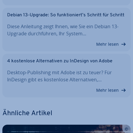
Debian 13-Upgrade: So funk­tio­niert’s Schritt für Schritt
Diese Anleitung zeigt Ihnen, wie Sie ein Debian 13-
Upgrade durch­füh­ren, Ihr System…
Mehr lesen
4 kos­ten­lo­se Al­ter­na­ti­ven zu InDesign von Adobe
Desktop-Pu­bli­shing mit Adobe ist zu teuer? Für
InDesign gibt es kos­ten­lo­se Al­ter­na­ti­ven,…
Mehr lesen
Ähnliche Artikel