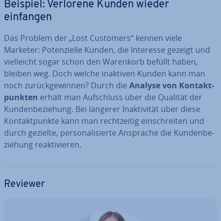
Beispiel: Verlorene Kunden wieder
einfangen
Das Problem der „Lost Customers“ kennen viele
Marketer: Po­ten­zi­el­le Kunden, die Interesse gezeigt und
viel­leicht sogar schon den Warenkorb befüllt haben,
bleiben weg. Doch welche inaktiven Kunden kann man
noch zu­rück­ge­win­nen? Durch die
Analyse von Kon­takt­
punk­ten
erhält man Auf­schluss über die Qualität der
Kun­den­be­zie­hung. Bei längerer In­ak­ti­vi­tät über diese
Kon­takt­punk­te kann man recht­zei­tig ein­schrei­ten und
durch gezielte, per­so­na­li­sier­te Ansprache die Kun­den­be­
zie­hung re­ak­ti­vie­ren.
Reviewer