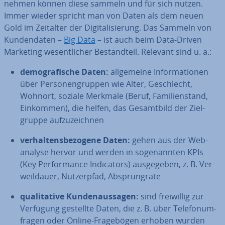
neh­men können diese sammeln und für sich nutzen.
Immer wieder spricht man von Daten als dem neuen
Gold im Zeitalter der Di­gi­ta­li­sie­rung. Das Sammeln von
Kun­den­da­ten –
Big Data
– ist auch beim Data-Driven
Marketing we­sent­li­cher Be­stand­teil. Relevant sind u. a.:
de­mo­gra­fi­sche Daten:
all­ge­mei­ne In­for­ma­tio­nen
über Per­so­nen­grup­pen wie Alter, Ge­schlecht,
Wohnort, soziale Merkmale (Beruf, Fa­mi­li­en­stand,
Einkommen), die helfen, das Ge­samt­bild der Ziel­
grup­pe auf­zu­zeich­nen
ver­hal­tens­be­zo­ge­ne Daten:
gehen aus der Web­
ana­ly­se hervor und werden in so­ge­nann­ten KPIs
(Key Per­for­mance In­di­ca­tors) aus­ge­ge­ben, z. B. Ver­
weil­dau­er, Nut­zer­pfad, Ab­sprungra­te
qua­li­ta­ti­ve Kun­den­aus­sa­gen:
sind frei­wil­lig zur
Verfügung gestellte Daten, die z. B. über Te­le­fon­um­
fra­gen oder Online-Fra­ge­bö­gen erhoben wurden