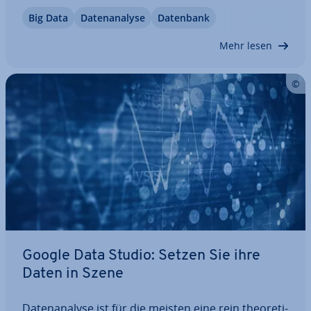
ten­sät­zen dennoch die ge­wünsch­ten In­for­ma­tio­
Big Data
Da­ten­ana­ly­se
Datenbank
nen zu entlocken, verwendet man Data-Mining-
Tools. Diese ex­tra­hie­ren wie­der­keh­ren­de Muster
Mehr lesen
aus…
Google Data Studio: Setzen Sie ihre
Daten in Szene
Da­ten­ana­ly­se ist für die meisten eine rein theo­re­ti­