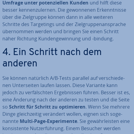
Umfrage unter po­ten­zi­el­len Kunden
und hilft diese
besser ken­nen­zu­ler­nen. Die ge­won­ne­nen Er­kennt­nis­se
über die Ziel­grup­pe können dann in alle weiteren
Schritte des Tar­ge­tings und der Ziel­grup­pen­an­spra­che
über­nom­men werden und bringen Sie einen Schritt
näher Richtung Kun­den­ge­win­nung und -bindung.
4. Ein Schritt nach dem
anderen
Sie können natürlich A/B-Tests parallel auf ver­schie­de­
nen Un­ter­sei­ten laufen lassen. Diese Variante kann
jedoch zu ver­fälsch­ten Er­geb­nis­sen führen. Besser ist es,
eine Änderung nach der anderen zu testen und die Seite
so
Schritt für Schritt zu op­ti­mie­ren
. Wenn Sie mehrere
Dinge gleich­zei­tig verändert wollen, eignen sich so­ge­
nann­te
Multi-Page-Ex­pe­ri­men­te
. Sie ge­währ­leis­ten eine
kon­sis­ten­te Nut­zer­füh­rung. Einem Besucher werden