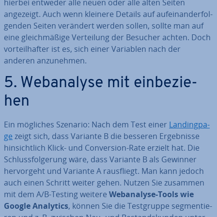
hierbei entweder alle neuen oder alle alten Seiten
angezeigt. Auch wenn kleinere Details auf auf­ein­an­der­fol­
gen­den Seiten verändert werden sollen, sollte man auf
eine gleich­mä­ßi­ge Ver­tei­lung der Besucher achten. Doch
vor­teil­haf­ter ist es, sich einer Variablen nach der
anderen an­zu­neh­men.
5. Web­ana­ly­se mit ein­be­zie­
hen
Ein mögliches Szenario: Nach dem Test einer
Landing­pa­
ge
zeigt sich, dass Variante B die besseren Er­geb­nis­se
hin­sicht­lich Klick- und Con­ver­si­on-Rate erzielt hat. Die
Schluss­fol­ge­rung wäre, dass Variante B als Gewinner
her­vor­geht und Variante A raus­fliegt. Man kann jedoch
auch einen Schritt weiter gehen. Nutzen Sie zusammen
mit dem A/B-Testing weitere
Web­ana­ly­se-Tools wie
Google Analytics
, können Sie die Test­grup­pe seg­men­tie­