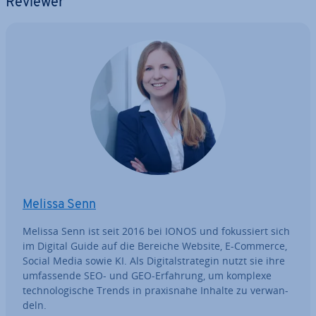
Reviewer
Melissa Senn
Melissa Senn ist seit 2016 bei IONOS und fo­kus­siert sich
im Digital Guide auf die Bereiche Website, E-Commerce,
Social Media sowie KI. Als Di­gi­tal­stra­te­gin nutzt sie ihre
um­fas­sen­de SEO- und GEO-Erfahrung, um komplexe
tech­no­lo­gi­sche Trends in pra­xis­na­he Inhalte zu ver­wan­
deln.