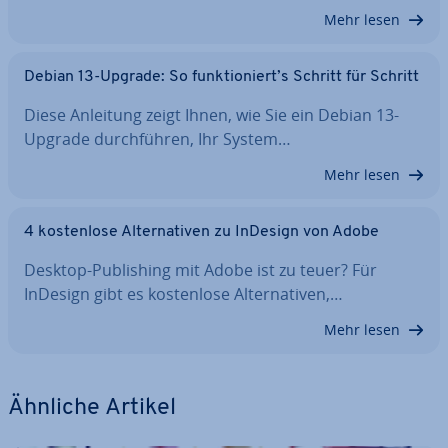
Mehr lesen
Debian 13-Upgrade: So funk­tio­niert’s Schritt für Schritt
Diese Anleitung zeigt Ihnen, wie Sie ein Debian 13-
Upgrade durch­füh­ren, Ihr System…
Mehr lesen
4 kos­ten­lo­se Al­ter­na­ti­ven zu InDesign von Adobe
Desktop-Pu­bli­shing mit Adobe ist zu teuer? Für
InDesign gibt es kos­ten­lo­se Al­ter­na­ti­ven,…
Mehr lesen
Ähnliche Artikel