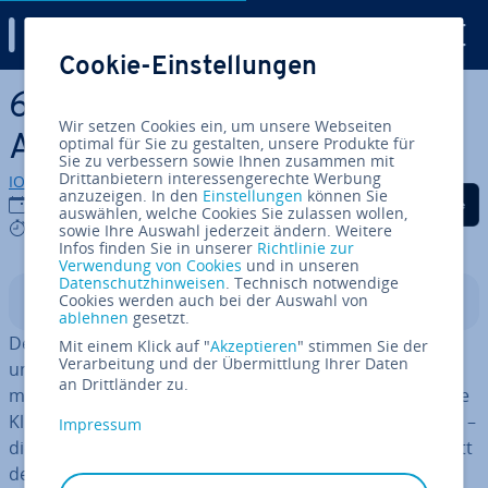
Digital Guide
Cookie-Einstellungen
Zum Haupt­in­halt springen
6 Tipps für aus­sa­ge­kräf­ti­ge
Wir setzen Cookies ein, um unsere Webseiten
A/B-Tests
optimal für Sie zu gestalten, unsere Produkte für
Sie zu verbessern sowie Ihnen zusammen mit
Drittanbietern interessengerechte Werbung
IONOS Redaktion
anzuzeigen. In den
Einstellungen
können Sie
Auf Facebook teilen
Auf Twitter teilen
Auf LinkedIn tei
15.08.2019
auswählen, welche Cookies Sie zulassen wollen,
4 mins
sowie Ihre Auswahl jederzeit ändern. Weitere
Infos finden Sie in unserer
Richtlinie zur
Verwendung von Cookies
und in unseren
Datenschutzhinweisen
. Technisch notwendige
Cookies werden auch bei der Auswahl von
In­halts­ver­zeich­nis
ablehnen
gesetzt.
Der A/B-Test ist ein nütz­li­ches In­stru­ment für Marketer,
Mit einem Klick auf "
Akzeptieren
" stimmen Sie der
Verarbeitung und der Übermittlung Ihrer Daten
um einzelne Elemente einer Website oder einer Wer­be­
an Drittländer zu.
maß­nah­me zu op­ti­mie­ren. Das Ergebnis können höhere
Klick­zah­len oder eine ver­bes­ser­te Con­ver­si­on-Rate sein –
Impressum
die richtige Testing-Methode bringt Sie Schritt für Schritt
dem Erfolg im On­line­busi­ness näher. Doch beim A/B-