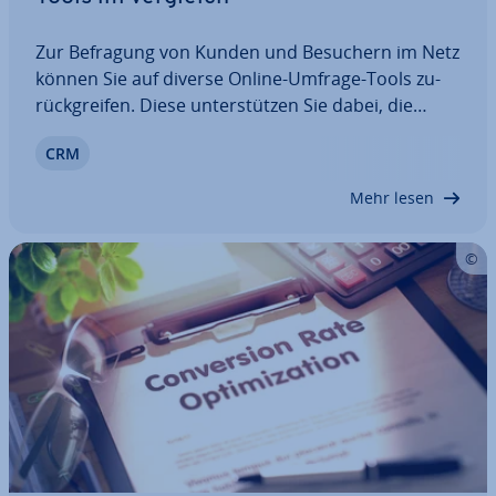
Zur Befragung von Kunden und Besuchern im Netz
können Sie auf diverse Online-Umfrage-Tools zu­
rück­grei­fen. Diese un­ter­stüt­zen Sie dabei, die
Umfragen zu erstellen, an die ge­wünsch­ten Ziel­
CRM
per­so­nen zu senden und die Er­geb­nis­se am Ende
zu ana­ly­sie­ren. Welche An­wen­dun­gen eignen
Mehr lesen
sich…