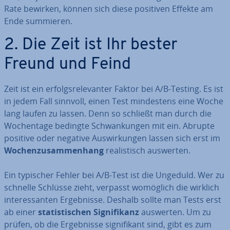
Rate bewirken, können sich diese positiven Effekte am
Ende summieren.
2. Die Zeit ist Ihr bester
Freund und Feind
Zeit ist ein er­folgs­re­le­van­ter Faktor bei A/B-Testing. Es ist
in jedem Fall sinnvoll, einen Test min­des­tens eine Woche
lang laufen zu lassen. Denn so schließt man durch die
Wo­chen­ta­ge bedingte Schwan­kun­gen mit ein. Abrupte
positive oder negative Aus­wir­kun­gen lassen sich erst im
Wo­chen­zu­sam­men­hang
rea­lis­tisch auswerten.
Ein typischer Fehler bei A/B-Test ist die Ungeduld. Wer zu
schnelle Schlüsse zieht, verpasst womöglich die wirklich
in­ter­es­san­ten Er­geb­nis­se. Deshalb sollte man Tests erst
ab einer
sta­tis­ti­schen Si­gni­fi­kanz
auswerten. Um zu
prüfen, ob die Er­geb­nis­se si­gni­fi­kant sind, gibt es zum