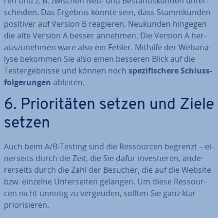
ren und z. B. zwischen Neu- und Be­stands­kun­den un­ter­
schei­den. Das Ergebnis könnte sein, dass Stamm­kun­den
positiver auf Version B reagieren, Neukunden hingegen
die alte Version A besser annehmen. Die Version A her­
aus­zu­neh­men wäre also ein Fehler. Mithilfe der Web­ana­
ly­se bekommen Sie also einen besseren Blick auf die
Test­ergeb­nis­se und können noch
spe­zi­fi­sche­re Schluss­
fol­ge­run­gen
ableiten.
6. Prio­ri­tä­ten setzen und Ziele
setzen
Auch beim A/B-Testing sind die Res­sour­cen begrenzt – ei­
ner­seits durch die Zeit, die Sie dafür in­ves­tie­ren, an­de­
rer­seits durch die Zahl der Besucher, die auf die Website
bzw. einzelne Un­ter­sei­ten gelangen. Um diese Res­sour­
cen nicht unnötig zu vergeuden, sollten Sie ganz klar
prio­ri­sie­ren.