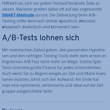
Hilfreich ist, sich vor jedem Testlauf konkrete Ziele zu
setzen. Marketer greifen dabei oft auf das so­ge­nann­te
SMART-Methode
zurück. Die Ziel­set­zung beim A/B-
Testing sollte demnach immer
s
pezifisch,
m
essbar,
a
kzeptiert,
r
ea­lis­tisch und
t
erminiert sein.
A/B-Tests lohnen sich
Mit rea­lis­ti­schen Ziel­vor­ga­ben, den passenden Hy­po­the­
sen und den richtigen Testing-Tools steht dem ersten er­
folg­rei­chen A/B-Test nicht mehr im Wege. Solche Split-
Tests sind eine große Chance für jedes Un­ter­neh­men.
Auch wenn Sie zu Beginn einiges an Zeit und Mühe in­ves­
tie­ren müssen, lohnt sich der Aufwand: Am Ende hat
man eine op­ti­mier­te, ver­bes­ser­te und ideal auf die Ziel­
grup­pe aus­ge­rich­te­te Seite.