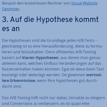
Beispiel den kos­ten­lo­sen Rechner von
Visual Website
Optimizer
.
3. Auf die Hypothese kommt
es an
Die Hy­po­the­sen sind die Grundlage jedes A/B-Tests –
gleich­zei­tig ist es eine Her­aus­for­de­rung, diese zu for­mu­
lie­ren und fest­zu­hal­ten. Denn ef­fi­zi­en­tes A/B-Testing
basiert auf
klaren Hy­po­the­sen
, aus denen man genau
ableiten kann, welchen Einfluss Ver­än­de­run­gen auf das
Nut­zer­ver­hal­ten haben könnten. Egal ob diese beim Test
bestätigt oder widerlegt werden: Sie gewinnen
wert­vol­
le­re Er­kennt­nis­se
, wenn Ihre Hy­po­the­sen gut durch­
dacht sind.
Das A/B-Testing hilft nicht nur dabei, Umsätze zu steigern
und Con­ver­si­ons zu ver­bes­sern, es ist quasi eine