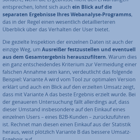
ent­spre­chen, lohnt sich auch
ein Blick auf die
separaten Er­geb­nis­se Ihres Web­ana­ly­se-Programms
,
das in der Regel einen we­sent­lich de­tail­lier­te­ren
Überblick über das Verhalten der User bietet.
Die gezielte In­spek­ti­on der einzelnen Daten ist auch der
einzige Weg, um
Ausreißer fest­zu­stel­len und eventuell
aus dem Ge­samt­ergeb­nis her­aus­zu­fil­tern
. Warum dies
ein ganz ent­schei­den­des Kriterium zur Ver­mei­dung einer
falschen Annahme sein kann, ver­deut­licht das folgende
Beispiel: Variante A wird vom Tool zur optimalen Version
erklärt und auch ein Blick auf den erzielten Umsatz zeigt,
dass mit Variante A das beste Ergebnis erzielt wurde. Bei
der genaueren Un­ter­su­chung fällt al­ler­dings auf, dass
dieser Umstand ins­be­son­de­re auf den Einkauf eines
einzelnen Users – eines B2B-Kunden – zu­rück­zu­füh­ren
ist. Rechnet man diesen einen Einkauf aus der Statistik
heraus, weist plötzlich Variante B das bessere Umsatz-
Ergebnis auf.