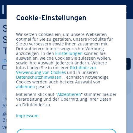
Digital Guide
Cookie-Einstellungen
Zum Haupt­in­halt springen
Statistik-Fallen und andere
Wir setzen Cookies ein, um unsere Webseiten
Stol­per­stei­ne beim A/B-
optimal für Sie zu gestalten, unsere Produkte für
Sie zu verbessern sowie Ihnen zusammen mit
Drittanbietern interessengerechte Werbung
Testing
anzuzeigen. In den
Einstellungen
können Sie
auswählen, welche Cookies Sie zulassen wollen,
IONOS Redaktion
Auf Facebook teilen
Auf Twitter teilen
Auf LinkedIn tei
sowie Ihre Auswahl jederzeit ändern. Weitere
15.08.2019
Infos finden Sie in unserer
Richtlinie zur
Verwendung von Cookies
und in unseren
Datenschutzhinweisen
. Technisch notwendige
Cookies werden auch bei der Auswahl von
ablehnen
gesetzt.
In­halts­ver­zeich­nis
Mit einem Klick auf "
Akzeptieren
" stimmen Sie der
Die Funk­tio­na­li­tät ver­schie­de­ner Elemente mithilfe von
Verarbeitung und der Übermittlung Ihrer Daten
an Drittländer zu.
A/B-Tests zu über­prü­fen, gehört mitt­ler­wei­le zur
gängigen Praxis der meisten Website-Ent­wick­ler und -
Impressum
Betreiber. Sofern aus­rei­chend Traffic vorhanden ist,
verrät dieses Test­ver­fah­ren schnell, ob ein Szenario A