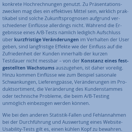
konkrete Hoch­rech­nun­gen genutzt. Zu Prä­sen­ta­ti­ons­
zwe­cken mag dies ein ef­fek­ti­ves Mittel sein, wirklich prak­
ti­ka­bel sind solche Zu­kunfts­pro­gno­sen aufgrund ver­
schie­de­ner Einflüsse al­ler­dings nicht. Während die Er­
geb­nis­se eines A/B-Tests nämlich lediglich Auf­schluss
über
kurz­fris­ti­ge Ver­än­de­run­gen
im Verhalten der User
geben, sind lang­fris­ti­ge Effekte wie der Einfluss auf die
Zu­frie­den­heit der Kunden innerhalb der kurzen
Testdauer nicht messbar – von der
Konstanz eines fest­
ge­stell­ten Wachstums
aus­zu­ge­hen, ist daher voreilig.
Hinzu kommen Einflüsse wie zum Beispiel saisonale
Schwan­kun­gen, Lie­fer­eng­päs­se, Ver­än­de­run­gen im Pro­
dukt­sor­ti­ment, die Ver­än­de­rung des Kun­den­stam­mes
oder tech­ni­sche Probleme, die beim A/B-Testing
unmöglich ein­be­zo­gen werden können.
Wie bei den anderen Statistik-Fallen und Fehl­an­nah­men
bei der Durch­füh­rung und Aus­wer­tung eines Website-
Usability-Tests gilt es, einen kühlen Kopf zu bewahren.