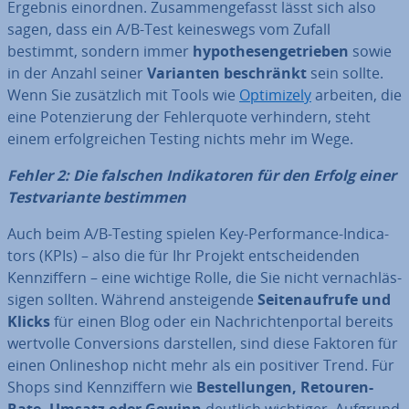
Ergebnis einordnen. Zu­sam­men­ge­fasst lässt sich also
sagen, dass ein A/B-Test kei­nes­wegs vom Zufall
bestimmt, sondern immer
hy­po­the­sen­ge­trie­ben
sowie
in der Anzahl seiner
Varianten be­schränkt
sein sollte.
Wenn Sie zu­sätz­lich mit Tools wie
Op­ti­mi­ze­ly
arbeiten, die
eine Po­ten­zie­rung der Feh­ler­quo­te ver­hin­dern, steht
einem er­folg­rei­chen Testing nichts mehr im Wege.
Fehler 2: Die falschen In­di­ka­to­ren für den Erfolg einer
Test­va­ri­an­te bestimmen
Auch beim A/B-Testing spielen Key-Per­for­mance-In­di­ca­
tors (KPIs) – also die für Ihr Projekt ent­schei­den­den
Kenn­zif­fern – eine wichtige Rolle, die Sie nicht ver­nach­läs­
si­gen sollten. Während an­stei­gen­de
Sei­ten­auf­ru­fe und
Klicks
für einen Blog oder ein Nach­rich­ten­por­tal bereits
wertvolle Con­ver­si­ons dar­stel­len, sind diese Faktoren für
einen On­line­shop nicht mehr als ein positiver Trend. Für
Shops sind Kenn­zif­fern wie
Be­stel­lun­gen, Retouren-