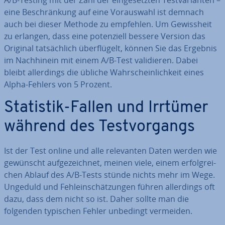
A/B-Testing mit der Zahl der ein­ge­setz­ten Test­va­ri­an­ten –
eine Be­schrän­kung auf eine Vor­auswahl ist demnach
auch bei dieser Methode zu empfehlen. Um Ge­wiss­heit
zu erlangen, dass eine po­ten­zi­ell bessere Version das
Original tat­säch­lich über­flü­gelt, können Sie das Ergebnis
im Nach­hin­ein mit einem A/B-Test va­li­die­ren. Dabei
bleibt al­ler­dings die übliche Wahr­schein­lich­keit eines
Alpha-Fehlers von 5 Prozent.
Statistik-Fallen und Irrtümer
während des Test­vor­gangs
Ist der Test online und alle re­le­van­ten Daten werden wie
gewünscht auf­ge­zeich­net, meinen viele, einem er­folg­rei­
chen Ablauf des A/B-Tests stünde nichts mehr im Wege.
Ungeduld und Fehl­ein­schät­zun­gen führen al­ler­dings oft
dazu, dass dem nicht so ist. Daher sollte man die
folgenden typischen Fehler unbedingt vermeiden.