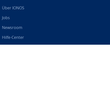
Über IONOS
Jobs
Newsroom
Hilfe-Center
AGB
Da­ten­schutz
Impressum
Digital an Ihrer Seite