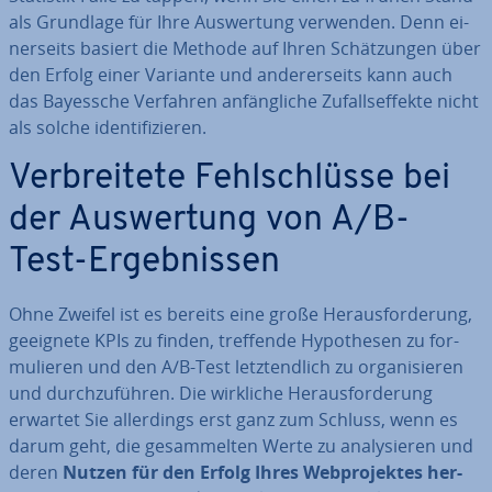
als Grundlage für Ihre Aus­wer­tung verwenden. Denn ei­
ner­seits basiert die Methode auf Ihren Schät­zun­gen über
den Erfolg einer Variante und an­de­rer­seits kann auch
das Bayessche Verfahren an­fäng­li­che Zu­falls­ef­fek­te nicht
als solche iden­ti­fi­zie­ren.
Ver­brei­te­te Fehl­schlüs­se bei
der Aus­wer­tung von A/B-
Test-Er­geb­nis­sen
Ohne Zweifel ist es bereits eine große Her­aus­for­de­rung,
geeignete KPIs zu finden, treffende Hy­po­the­sen zu for­
mu­lie­ren und den A/B-Test letzt­end­lich zu or­ga­ni­sie­ren
und durch­zu­füh­ren. Die wirkliche Her­aus­for­de­rung
erwartet Sie al­ler­dings erst ganz zum Schluss, wenn es
darum geht, die ge­sam­mel­ten Werte zu ana­ly­sie­ren und
deren
Nutzen für den Erfolg Ihres Web­pro­jek­tes
her­