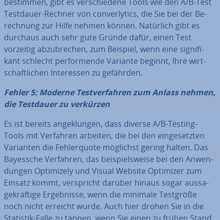
bestimmen, gibt es ver­schie­de­ne Tools wie den A/B-Test
Testdauer-Rechner von con­ver­ly­tics, die Sie bei der Be­
rech­nung zur Hilfe nehmen können. Natürlich gibt es
durchaus auch sehr gute Gründe dafür, einen Test
vorzeitig ab­zu­bre­chen, zum Beispiel, wenn eine si­gni­fi­
kant schlecht per­for­men­de Variante beginnt, Ihre wirt­
schaft­li­chen In­ter­es­sen zu gefährden.
Fehler 5: Moderne Test­ver­fah­ren zum Anlass nehmen,
die Testdauer zu verkürzen
Es ist bereits an­ge­klun­gen, dass diverse A/B-Testing-
Tools mit Verfahren arbeiten, die bei den ein­ge­setz­ten
Varianten die Feh­ler­quo­te möglichst gering halten. Das
Bayessche Verfahren, das bei­spiels­wei­se bei den An­wen­
dun­gen Op­ti­mi­ze­ly und Visual Website Optimizer zum
Einsatz kommt, ver­spricht darüber hinaus sogar aus­sa­
ge­kräf­ti­ge Er­geb­nis­se, wenn die minimale Testgröße
noch nicht erreicht wurde. Auch hier drohen Sie in die
Statistik-Falle zu tappen, wenn Sie einen zu frühen Stand