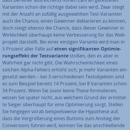
dass bei einer aus­rei­chend hohen Zahl an ge­tes­te­ten
Varianten schon die richtige dabei sein wird. Zwar steigt
mit der Anzahl an zufällig aus­ge­wähl­ten Test-Varianten
auch die Chance, einen Gewinner de­kla­rie­ren zu können,
doch steigt ebenso die Chance, dass dieser Gewinner in
Wirk­lich­keit überhaupt keine Ver­bes­se­rung für das Web­
pro­jekt darstellt. Bei einer einzigen Variante wird man in
5 Prozent aller Fälle auf
einen si­gni­fi­kan­ten Op­ti­mie­
rungs­ef­fekt der Test­va­ri­an­te
stoßen, den es aber in
Wahrheit gar nicht gibt. Die Wahr­schein­lich­keit eines
solchen Alpha-Fehlers erhöht sich, je mehr Varianten ein­
ge­setzt werden – bei 3 ver­schie­de­nen Test­ob­jek­ten sind
es zum Beispiel bereits 14 Prozent, bei 8 Varianten schon
34 Prozent. Wenn Sie zuvor keine These for­mu­lie­ren,
wissen Sie später nicht, aus welchem Grund der er­mit­tel­
te Sieger überhaupt für eine Op­ti­mie­rung sorgt. Stellen
Sie hingegen vorab bei­spiels­wei­se die Hypothese auf,
dass die Ver­grö­ße­rung eines Buttons zum Anstieg der
Con­ver­si­ons führen wird, können Sie das an­schlie­ßen­de