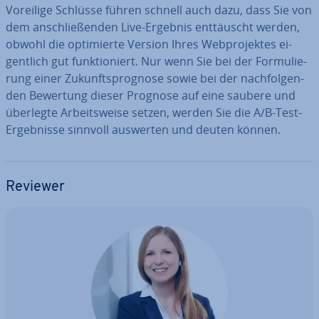
Voreilige Schlüsse führen schnell auch dazu, dass Sie von
dem an­schlie­ßen­den Live-Ergebnis ent­täuscht werden,
obwohl die op­ti­mier­te Version Ihres Web­pro­jek­tes ei­
gent­lich gut funk­tio­niert. Nur wenn Sie bei der For­mu­lie­
rung einer Zu­kunfts­pro­gno­se sowie bei der nach­fol­gen­
den Bewertung dieser Prognose auf eine saubere und
überlegte Ar­beits­wei­se setzen, werden Sie die A/B-Test-
Er­geb­nis­se sinnvoll auswerten und deuten können.
Reviewer