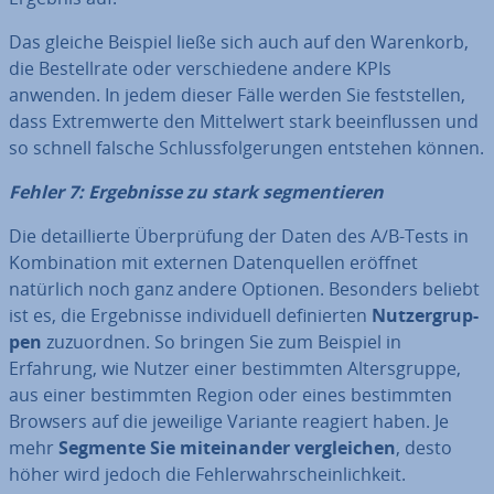
Das gleiche Beispiel ließe sich auch auf den Warenkorb,
die Be­stell­ra­te oder ver­schie­de­ne andere KPIs
anwenden. In jedem dieser Fälle werden Sie fest­stel­len,
dass Ex­trem­wer­te den Mit­tel­wert stark be­ein­flus­sen und
so schnell falsche Schluss­fol­ge­run­gen entstehen können.
Fehler 7: Er­geb­nis­se zu stark seg­men­tie­ren
Die de­tail­lier­te Über­prü­fung der Daten des A/B-Tests in
Kom­bi­na­ti­on mit externen Da­ten­quel­len eröffnet
natürlich noch ganz andere Optionen. Besonders beliebt
ist es, die Er­geb­nis­se in­di­vi­du­ell de­fi­nier­ten
Nut­zer­grup­
pen
zu­zu­ord­nen. So bringen Sie zum Beispiel in
Erfahrung, wie Nutzer einer be­stimm­ten Al­ters­grup­pe,
aus einer be­stimm­ten Region oder eines be­stimm­ten
Browsers auf die jeweilige Variante reagiert haben. Je
mehr
Segmente
Sie
mit­ein­an­der ver­glei­chen
, desto
höher wird jedoch die Feh­ler­wahr­schein­lich­keit.