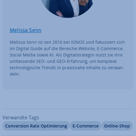
Melissa Senn
Melissa Senn ist seit 2016 bei IONOS und fo­kus­siert sich
im Digital Guide auf die Bereiche Website, E-Commerce,
Social Media sowie KI. Als Di­gi­tal­stra­te­gin nutzt sie ihre
um­fas­sen­de SEO- und GEO-Erfahrung, um komplexe
tech­no­lo­gi­sche Trends in pra­xis­na­he Inhalte zu ver­wan­
deln.
Verwandte Tags
Con­ver­si­on Rate Op­ti­mie­rung
E-Commerce
Online-Shop