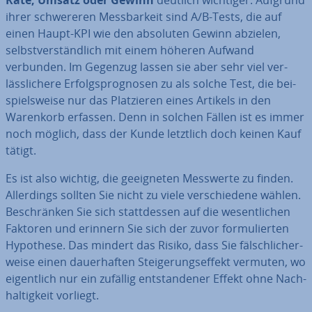
Rate, Umsatz oder Gewinn
deutlich wichtiger. Aufgrund
ihrer schwe­re­ren Mess­bar­keit sind A/B-Tests, die auf
einen Haupt-KPI wie den absoluten Gewinn abzielen,
selbst­ver­ständ­lich mit einem höheren Aufwand
verbunden. Im Gegenzug lassen sie aber sehr viel ver­
läss­li­che­re Er­folgs­pro­gno­sen zu als solche Test, die bei­
spiels­wei­se nur das Plat­zie­ren eines Artikels in den
Warenkorb erfassen. Denn in solchen Fällen ist es immer
noch möglich, dass der Kunde letztlich doch keinen Kauf
tätigt.
Es ist also wichtig, die ge­eig­ne­ten Messwerte zu finden.
Al­ler­dings sollten Sie nicht zu viele ver­schie­de­ne wählen.
Be­schrän­ken Sie sich statt­des­sen auf die we­sent­li­chen
Faktoren und erinnern Sie sich der zuvor for­mu­lier­ten
Hypothese. Das mindert das Risiko, dass Sie fälsch­li­cher­
wei­se einen dau­er­haf­ten Stei­ge­rungs­ef­fekt vermuten, wo
ei­gent­lich nur ein zufällig ent­stan­de­ner Effekt ohne Nach­
hal­tig­keit vorliegt.