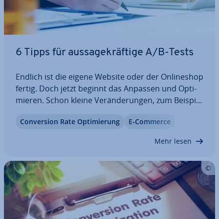
6 Tipps für aus­sa­ge­kräf­ti­ge A/B-Tests
Endlich ist die eigene Website oder der On­line­shop
fertig. Doch jetzt beginnt das Anpassen und Op­ti­
mie­ren. Schon kleine Ver­än­de­run­gen, zum Beispiel
die Plat­zie­rung eines Formulars oder eines CTA-
Con­ver­si­on Rate Op­ti­mie­rung
E-Commerce
Buttons, können große positive Aus­wir­kun­gen
haben. Mithilfe einfacher…
Mehr lesen