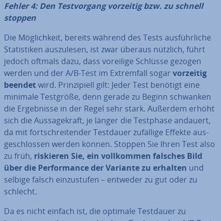
Fehler 4: Den Test­vor­gang vorzeitig bzw. zu schnell
stoppen
Die Mög­lich­keit, bereits während des Tests aus­führ­li­che
Sta­tis­ti­ken aus­zu­le­sen, ist zwar überaus nützlich, führt
jedoch oftmals dazu, dass voreilige Schlüsse gezogen
werden und der A/B-Test im Ex­trem­fall sogar
vorzeitig
beendet
wird. Prin­zi­pi­ell gilt: Jeder Test benötigt eine
minimale Testgröße, denn gerade zu Beginn schwanken
die Er­geb­nis­se in der Regel sehr stark. Außerdem erhöht
sich die Aus­sa­ge­kraft, je länger die Testphase andauert,
da mit fort­schrei­ten­der Testdauer zufällige Effekte aus­
ge­schlos­sen werden können. Stoppen Sie Ihren Test also
zu früh,
riskieren Sie, ein voll­kom­men falsches Bild
über die Per­for­mance der Variante zu erhalten
und
selbige falsch ein­zu­stu­fen – entweder zu gut oder zu
schlecht.
Da es nicht einfach ist, die optimale Testdauer zu