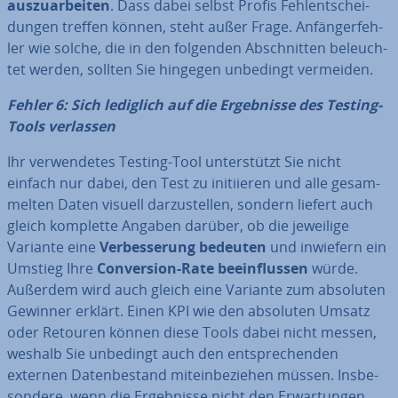
aus­zu­ar­bei­ten
. Dass dabei selbst Profis Fehl­ent­schei­
dun­gen treffen können, steht außer Frage. An­fän­ger­feh­
ler wie solche, die in den folgenden Ab­schnit­ten be­leuch­
tet werden, sollten Sie hingegen unbedingt vermeiden.
Fehler 6: Sich lediglich auf die Er­geb­nis­se des Testing-
Tools verlassen
Ihr ver­wen­de­tes Testing-Tool un­ter­stützt Sie nicht
einfach nur dabei, den Test zu in­iti­ie­ren und alle ge­sam­
mel­ten Daten visuell dar­zu­stel­len, sondern liefert auch
gleich komplette Angaben darüber, ob die jeweilige
Variante eine
Ver­bes­se­rung bedeuten
und inwiefern ein
Umstieg Ihre
Con­ver­si­on-Rate be­ein­flus­sen
würde.
Außerdem wird auch gleich eine Variante zum absoluten
Gewinner erklärt. Einen KPI wie den absoluten Umsatz
oder Retouren können diese Tools dabei nicht messen,
weshalb Sie unbedingt auch den ent­spre­chen­den
externen Da­ten­be­stand mit­ein­be­zie­hen müssen. Ins­be­
son­de­re, wenn die Er­geb­nis­se nicht den Er­war­tun­gen