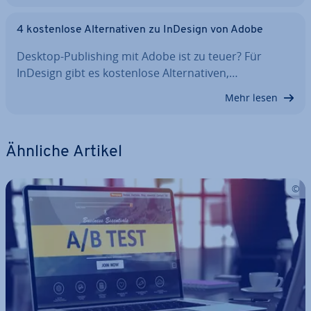
4 kos­ten­lo­se Al­ter­na­ti­ven zu InDesign von Adobe
Desktop-Pu­bli­shing mit Adobe ist zu teuer? Für
InDesign gibt es kos­ten­lo­se Al­ter­na­ti­ven,…
Mehr lesen
Ähnliche Artikel