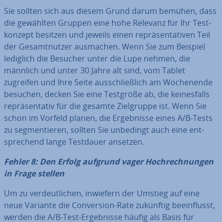
Sie sollten sich aus diesem Grund darum bemühen, dass
die gewählten Gruppen eine hohe Relevanz für Ihr Test­
kon­zept besitzen und jeweils einen re­prä­sen­ta­ti­ven Teil
der Ge­samt­nut­zer ausmachen. Wenn Sie zum Beispiel
lediglich die Besucher unter die Lupe nehmen, die
männlich und unter 30 Jahre alt sind, vom Tablet
zugreifen und Ihre Seite aus­schließ­lich am Wo­chen­en­de
besuchen, decken Sie eine Testgröße ab, die kei­nes­falls
re­prä­sen­ta­tiv für die gesamte Ziel­grup­pe ist. Wenn Sie
schon im Vorfeld planen, die Er­geb­nis­se eines A/B-Tests
zu seg­men­tie­ren, sollten Sie unbedingt auch eine ent­
spre­chend lange Testdauer ansetzen.
Fehler 8: Den Erfolg aufgrund vager Hoch­rech­nun­gen
in Frage stellen
Um zu ver­deut­li­chen, inwiefern der Umstieg auf eine
neue Variante die Con­ver­si­on-Rate zukünftig be­ein­flusst,
werden die A/B-Test-Er­geb­nis­se häufig als Basis für