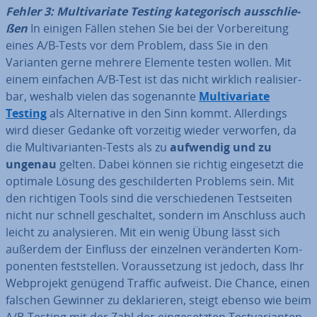
Fehler 3: Mul­ti­va­ria­te Testing ka­te­go­risch aus­schlie­
ßen
In einigen Fällen stehen Sie bei der Vor­be­rei­tung
eines A/B-Tests vor dem Problem, dass Sie in den
Varianten gerne mehrere Elemente testen wollen. Mit
einem einfachen A/B-Test ist das nicht wirklich rea­li­sier­
bar, weshalb vielen das so­ge­nann­te
Mul­ti­va­ria­te
Testing
als Al­ter­na­ti­ve in den Sinn kommt. Al­ler­dings
wird dieser Gedanke oft vorzeitig wieder verworfen, da
die Mul­ti­va­ri­an­ten-Tests als zu
aufwendig und zu
ungenau
gelten. Dabei können sie richtig ein­ge­setzt die
optimale Lösung des ge­schil­der­ten Problems sein. Mit
den richtigen Tools sind die ver­schie­de­nen Test­sei­ten
nicht nur schnell ge­schal­tet, sondern im Anschluss auch
leicht zu ana­ly­sie­ren. Mit ein wenig Übung lässt sich
außerdem der Einfluss der einzelnen ver­än­der­ten Kom­
po­nen­ten fest­stel­len. Vor­aus­set­zung ist jedoch, dass Ihr
Web­pro­jekt genügend Traffic aufweist. Die Chance, einen
falschen Gewinner zu de­kla­rie­ren, steigt ebenso wie beim