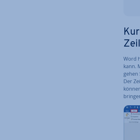
Kur
Zei
Word h
kann. 
gehen S
Der Zei
können 
bringen