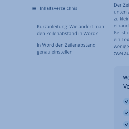
Der Ze
In­halts­ver­zeich­nis
unten z
zu klei
ein­an­
Kurz­an­lei­tung: Wie ändert man
ße ist 
den Zei­len­ab­stand in Word?
ein Tex
In Word den Zei­len­ab­stand
wenige
genau ein­stel­len
zwei au
Wo
Ve