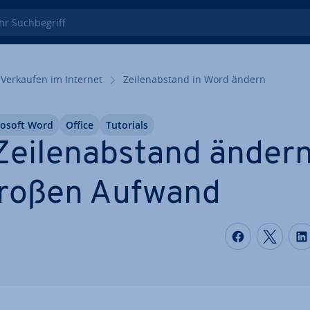
 Such­be­griff
Verkaufen im Internet
Zei­len­ab­stand in Word ändern
rosoft Word
Office
Tutorials
ei­len­ab­stand ändern
roßen Aufwand
Auf Faceb
Auf T