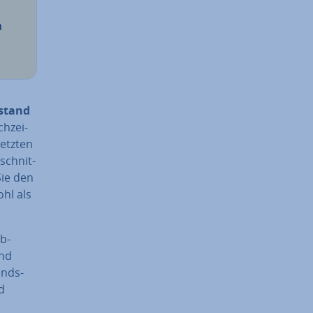
h
b­stand
h­zei­
letzten
schnit­
Sie den
hl als
ab­
und
ands­
d