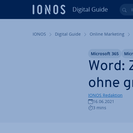
Digital Guide
Ihr
Zum Haupt­in­halt springen
IONOS
Digital Guide
Online Marketing
Microsoft 365
Mic
Word: Z
ohne g
IONOS Redaktion
16.06.2021
3 mins