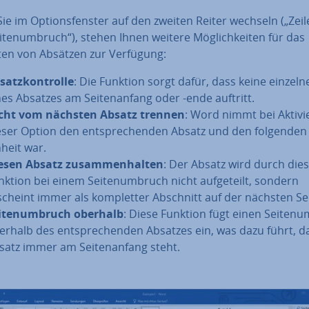
e im Op­ti­ons­fens­ter auf den zweiten Reiter wechseln („Zeil
­ten­um­bruch“), stehen Ihnen weitere Mög­lich­kei­ten für das
ten von Absätzen zur Verfügung:
satz­kon­trol­le
: Die Funktion sorgt dafür, dass keine einzelne
nes Absatzes am Sei­ten­an­fang oder -ende auftritt.
cht vom nächsten Absatz trennen
: Word nimmt bei Ak­ti­vi
eser Option den ent­spre­chen­den Absatz und den folgenden 
nheit war.
esen Absatz zu­sam­men­hal­ten
: Der Absatz wird durch die
nktion bei einem Sei­ten­um­bruch nicht auf­ge­teilt, sondern
scheint immer als kom­plet­ter Abschnitt auf der nächsten Sei
i­ten­um­bruch oberhalb
: Diese Funktion fügt einen Sei­ten­
erhalb des ent­spre­chen­den Absatzes ein, was dazu führt, d
satz immer am Sei­ten­an­fang steht.