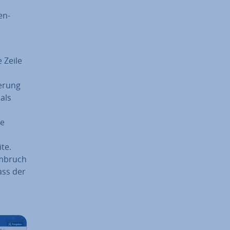
en-
 Zeile
e­rung
als
se
te.
um­bruch
ass der