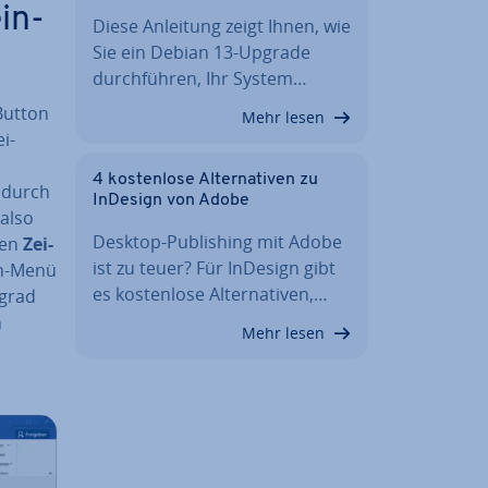
in­
Diese Anleitung zeigt Ihnen, wie
Sie ein Debian 13-Upgrade
durch­füh­ren, Ihr System…
Button
Mehr lesen
ei­
4 kos­ten­lo­se Al­ter­na­ti­ven zu
wodurch
InDesign von Adobe
(also
Desktop-Pu­bli­shing mit Adobe
den
Zei­
ist zu teuer? Für InDesign gibt
wn-Menü
es kos­ten­lo­se Al­ter­na­ti­ven,…
­grad
n
Mehr lesen