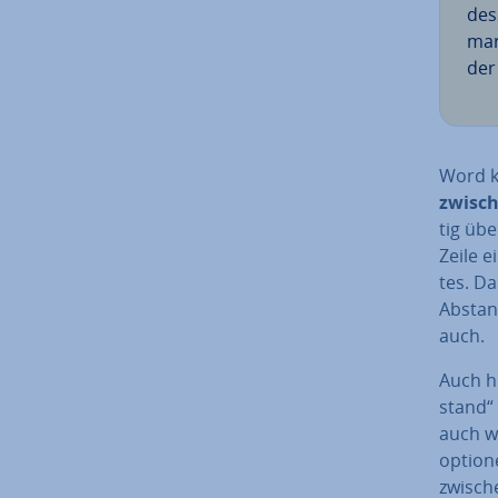
des
mark
der
Word k
zwisc
tig übe
Zeile e
tes. D
Abstan
auch.
Auch hi
stand“ 
auch wi
op­tio­
zwische