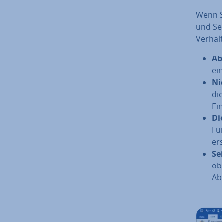
Wenn Si
und Sei
Verhal
Ab­
ei
Ni
di
Ei
Di
Fu
er
Se
ob
Ab