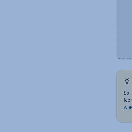
Sol
lee
wie