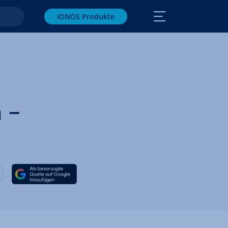
IONOS Produkte
 –
ook teilen
witter teilen
Auf LinkedIn teilen