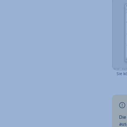
Sie k
Die
aus