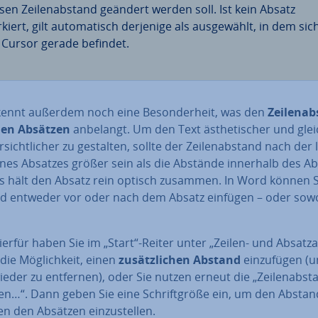
sen Zei­len­ab­stand geändert werden soll. Ist kein Absatz
iert, gilt au­to­ma­tisch derjenige als aus­ge­wählt, in dem sic
 Cursor gerade befindet.
ennt außerdem noch eine Be­son­der­heit, was den
Zei­len­a
hen Absätzen
anbelangt. Um den Text äs­the­ti­scher und gleic
r­sicht­li­cher zu gestalten, sollte der Zei­len­ab­stand nach der 
ines Absatzes größer sein als die Abstände innerhalb des Ab­
as hält den Absatz rein optisch zusammen. In Word können 
d entweder vor oder nach dem Absatz einfügen – oder sowo
erfür haben Sie im „Start“-Reiter unter „Zeilen- und Ab­satz­
die Mög­lich­keit, einen
zu­sätz­li­chen Abstand
ein­zu­fü­gen (
eder zu entfernen), oder Sie nutzen erneut die „Zei­len­ab­st
nen…“. Dann geben Sie eine Schrift­grö­ße ein, um den Abstan
n den Absätzen ein­zu­stel­len.