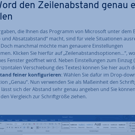
Word den Zei­len­ab­stand genau e
­len
rgaben, die Ihnen das Programm von Microsoft unter dem 
- und Ab­satz­ab­stand“ macht, sind für viele Si­tua­tio­nen aus­r
 Doch manchmal möchte man genauere Ein­stel­lun­gen
en. Klicken Sie hierfür auf „Zei­len­ab­stands­op­tio­nen…“, 
es Fenster geöffnet wird. Neben Ein­stel­lun­gen zum Einzug 
ri­zon­ta­len Ver­schie­bung des Textes) können Sie hier auch 
stand feiner kon­fi­gu­rie­ren
: Wählen Sie dafür im Drop-do
ion „Genau“. Nun verwenden Sie als Maß­ein­heit den Schrift
So lässt sich der Abstand sehr genau angeben und Sie könne
en Vergleich zur Schrift­grö­ße ziehen.