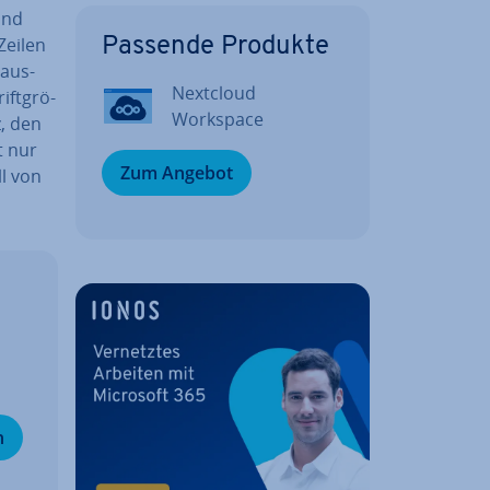
und
Zeilen
Passende Produkte
 aus­
Nextcloud
ift­grö­
Workspace
z, den
t nur
Zum Angebot
l von
n