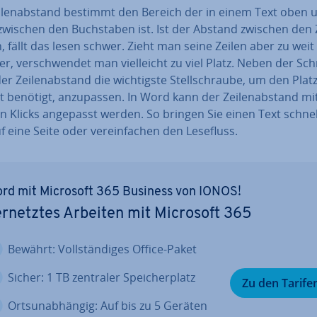
i­len­ab­stand bestimmt den Bereich der in einem Text oben 
wischen den Buch­sta­ben ist. Ist der Abstand zwischen den 
n, fällt das lesen schwer. Zieht man seine Zeilen aber zu weit
der, ver­schwen­det man viel­leicht zu viel Platz. Neben der Schr
der Zei­len­ab­stand die wich­tigs­te Stell­schrau­be, um den Plat
t benötigt, an­zu­pas­sen. In Word kann der Zei­len­ab­stand mi
n Klicks angepasst werden. So bringen Sie einen Text schnel
f eine Seite oder ver­ein­fa­chen den Lesefluss.
rd mit Microsoft 365 Business von IONOS!
r­netz­tes Arbeiten mit Microsoft 365
Bewährt: Voll­stän­di­ges Office-Paket
Sicher: 1 TB zentraler Spei­cher­platz
Zu den Tarife
Orts­un­ab­hän­gig: Auf bis zu 5 Geräten