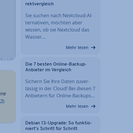
rekt­ver­gleich
Sie suchen nach Nextcloud-Al­
ter­na­ti­ven, möchten aber
wissen, ob sie Nextcloud das
Wasser…
Mehr lesen
Die 7 besten Online-Backup-
Anbieter im Vergleich
Sichern Sie Ihre Daten zu­ver­
läs­sig in der Cloud! Bei diesen 7
ine
Anbietern für Online-Backups…
ch
Mehr lesen
Debian 13-Upgrade: So funk­tio­
niert’s Schritt für Schritt