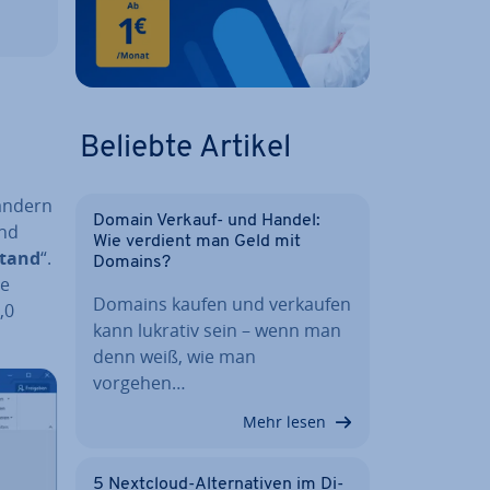
Beliebte Artikel
 ändern
Domain Verkauf- und Handel:
und
Wie verdient man Geld mit
stand
“.
Domains?
ie
Domains kaufen und verkaufen
,0
kann lukrativ sein – wenn man
denn weiß, wie man
vorgehen…
Mehr lesen
5 Nextcloud-Al­ter­na­ti­ven im Di­