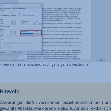
önnen den Zei­len­ab­stand auch ganz genau bestimmen.
Hinweis
 Än­de­run­gen, die Sie vornehmen, beziehen sich immer nur 
­ge­wähl­te Absätze. Markieren Sie also zuvor den Text­be­reich