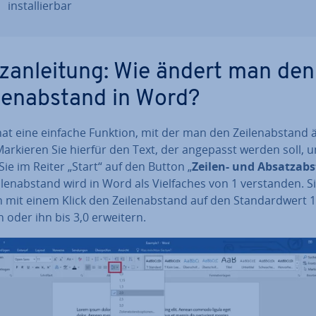
in­stal­lier­bar
z­an­lei­tung: Wie ändert man den
­len­ab­stand in Word?
at eine einfache Funktion, mit der man den Zei­len­ab­stand
Markieren Sie hierfür den Text, der angepasst werden soll, 
ie im Reiter „Start“ auf den Button „
Zeilen- und Ab­satz­ab­
­len­ab­stand wird in Word als Viel­fa­ches von 1 ver­stan­den. S
mit einem Klick den Zei­len­ab­stand auf den Stan­dard­wert 1
 oder ihn bis 3,0 erweitern.