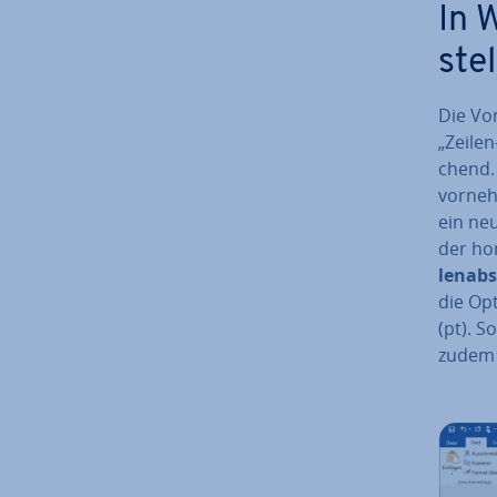
In 
stel
Die Vo
„Zeilen
chend.
vornehm
ein neu
der ho­
len­ab­
die Opt
(pt). 
zudem d