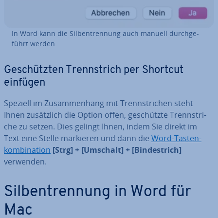
In Word kann die Sil­ben­tren­nung auch manuell durch­ge­
führt werden.
Ge­schütz­ten Trenn­strich per Shortcut
einfügen
Speziell im Zu­sam­men­hang mit Trenn­stri­chen steht
Ihnen zu­sätz­lich die Option offen, ge­schütz­te Trenn­stri­
che zu setzen. Dies gelingt Ihnen, indem Sie direkt im
Text eine Stelle markieren und dann die
Word-Tas­ten­
kom­bi­na­ti­on
[Strg] + [Umschalt] + [Bin­de­strich]
verwenden.
Sil­ben­tren­nung in Word für
Mac