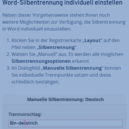
Word-Sil­ben­tren­nung in­di­vi­du­ell ein­stel­len
Neben dieser Vor­ge­hens­wei­se stehen Ihnen noch
weitere Mög­lich­kei­ten zur Verfügung, die Sil­ben­tren­nung
in Word in­di­vi­du­ell ein­zu­stel­len:
Klicken Sie in der Re­gis­trier­kar­te „
Layout
“ auf den
Pfeil neben „
Sil­ben­tren­nung
“.
Wählen Sie „Manuell“ aus. Es werden alle möglichen
Sil­ben­tren­nungs­op­tio­nen
erkannt.
Im Dia­log­feld „
Manuelle Sil­ben­tren­nung
“ können
Sie in­di­vi­du­el­le Trenn­punk­te setzen und diese
schließ­lich be­stä­ti­gen.