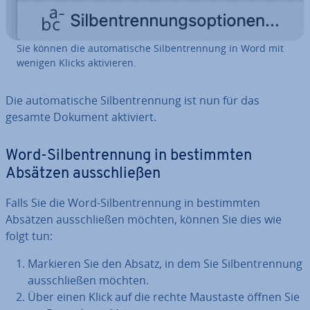
Sie können die au­to­ma­ti­sche Sil­ben­tren­nung in Word mit
wenigen Klicks ak­ti­vie­ren.
Die au­to­ma­ti­sche Sil­ben­tren­nung ist nun für das
gesamte Dokument aktiviert.
Word-Sil­ben­tren­nung in be­stimm­ten
Absätzen aus­schlie­ßen
Falls Sie die Word-Sil­ben­tren­nung in be­stimm­ten
Absätzen aus­schlie­ßen möchten, können Sie dies wie
folgt tun:
Markieren Sie den Absatz, in dem Sie Sil­ben­tren­nung
aus­schlie­ßen möchten.
Über einen Klick auf die rechte Maustaste öffnen Sie