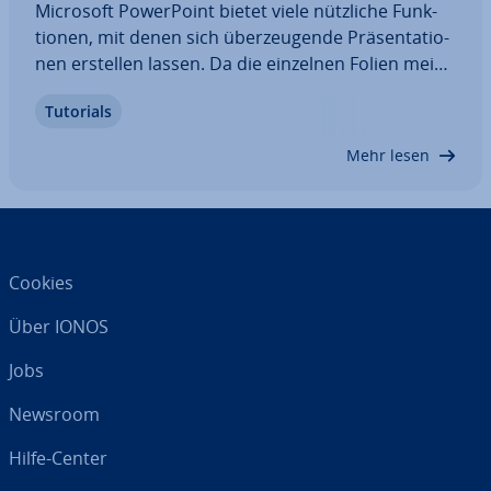
Microsoft Power­Point bietet viele nützliche Funk­
tio­nen, mit denen sich über­zeu­gen­de Prä­sen­ta­tio­
nen erstellen lassen. Da die einzelnen Folien meist
wenig Text enthalten, hat man eine au­to­ma­ti­sche
Tutorials
Sil­ben­tren­nung in Power­Point jedoch nicht in­te­
griert. Wir erklären, wie Sie mithilfe…
Mehr lesen
Cookies
Über IONOS
Jobs
Newsroom
Hilfe-Center