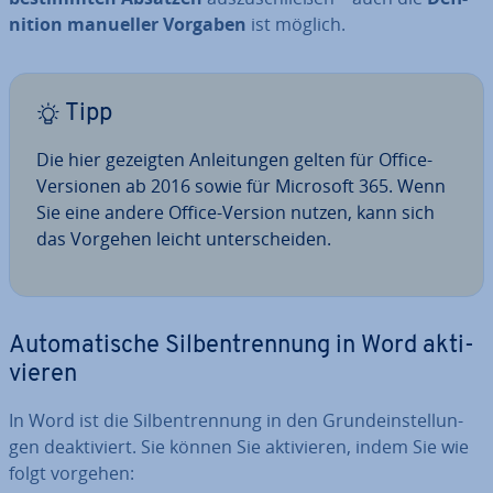
ni­ti­on manueller Vorgaben
ist möglich.
Tipp
Die hier gezeigten An­lei­tun­gen gelten für Office-
Versionen ab 2016 sowie für Microsoft 365. Wenn
Sie eine andere Office-Version nutzen, kann sich
das Vorgehen leicht un­ter­schei­den.
Au­to­ma­ti­sche Sil­ben­tren­nung in Word ak­ti­
vie­ren
In Word ist die Sil­ben­tren­nung in den Grund­ein­stel­lun­
gen de­ak­ti­viert. Sie können Sie ak­ti­vie­ren, indem Sie wie
folgt vorgehen: