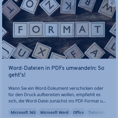
Word-Dateien in PDFs umwandeln: So
geht’s!
Wenn Sie ein Word-Dokument ver­schi­cken oder
für den Druck auf­be­rei­ten wollen, empfiehlt es
sich, die Word-Datei zunächst ins PDF-Format um­
zu­wan­deln. So können Sie si­cher­ge­hen, dass sich
Microsoft 365
Microsoft Word
Office
Tutorials
an der For­ma­tie­rung des Dokuments nichts