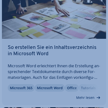
So erstellen Sie ein In­halts­ver­zeich­nis
in Microsoft Word
Microsoft Word er­leich­tert Ihnen die Er­stel­lung an­
spre­chen­der Text­do­ku­men­te durch diverse For­
mat­vor­la­gen. Auch für das Einfügen vor­kon­fi­gu­
rier­ter In­halts­ver­zeich­nis­se steht eine Funktion zur
Microsoft 365
Microsoft Word
Office
Tutorials
Verfügung. Wir zeigen Ihnen anhand einer be­bil­
der­ten Schritt-für-Schritt-Anleitung, wo…
Mehr lesen