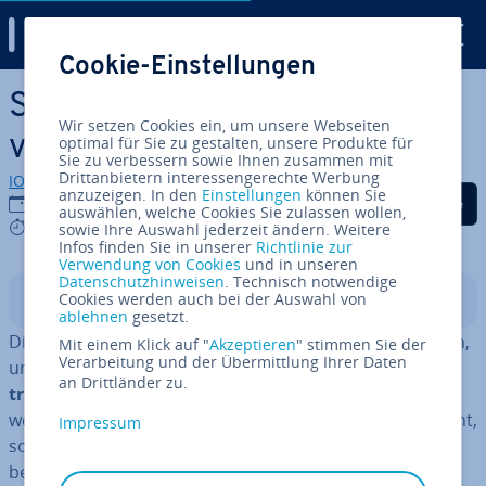
Digital Guide
Cookie-Einstellungen
Zum Haupt­in­halt springen
Sil­ben­tren­nung in Word ak­ti­
Wir setzen Cookies ein, um unsere Webseiten
vie­ren und anpassen
optimal für Sie zu gestalten, unsere Produkte für
Sie zu verbessern sowie Ihnen zusammen mit
Drittanbietern interessengerechte Werbung
IONOS Redaktion
anzuzeigen. In den
Einstellungen
können Sie
Auf Facebook teilen
Auf Twitter teilen
Auf LinkedIn tei
25.03.2024
auswählen, welche Cookies Sie zulassen wollen,
5 mins
sowie Ihre Auswahl jederzeit ändern. Weitere
Infos finden Sie in unserer
Richtlinie zur
Verwendung von Cookies
und in unseren
Datenschutzhinweisen
. Technisch notwendige
Cookies werden auch bei der Auswahl von
In­halts­ver­zeich­nis
ablehnen
gesetzt.
Die Sil­ben­tren­nung in Word ist eine prak­ti­sche Funktion,
Mit einem Klick auf "
Akzeptieren
" stimmen Sie der
Verarbeitung und der Übermittlung Ihrer Daten
um Wörter an Zei­len­en­den
sprach­lich korrekt zu
an Drittländer zu.
trennen
. Sie kann auf Wunsch ein- und aus­ge­stellt
werden. Bei De­ak­ti­vie­rung werden Wörter nicht getrennt,
Impressum
sondern es wird für zu lange Wörter eine neue Zeile
begonnen.