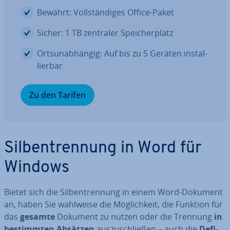
Bewährt: Voll­stän­di­ges Office-Paket
Sicher: 1 TB zentraler Spei­cher­platz
Orts­un­ab­hän­gig: Auf bis zu 5 Geräten in­stal­
lier­bar
Zu den Tarifen
Sil­ben­tren­nung in Word für
Windows
Bietet sich die Sil­ben­tren­nung in einem Word-Dokument
an, haben Sie wahlweise die Mög­lich­keit, die Funktion für
das
gesamte
Dokument zu nutzen oder die Trennung
in
be­stimm­ten Absätzen
aus­zu­schlie­ßen – auch die
De­fi­