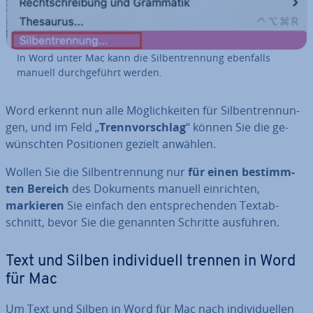
In Word unter Mac kann die Sil­ben­tren­nung ebenfalls
manuell durch­ge­führt werden.
Word erkennt nun alle Mög­lich­kei­ten für Sil­ben­tren­nun­
gen, und im Feld „
Trenn­vor­schlag
“ können Sie die ge­
wünsch­ten Po­si­tio­nen gezielt anwählen.
Wollen Sie die Sil­ben­tren­nung nur
für einen be­stimm­
ten Bereich
des Dokuments manuell ein­rich­ten,
markieren
Sie einfach den ent­spre­chen­den Text­ab­
schnitt, bevor Sie die genannten Schritte ausführen.
Text und Silben in­di­vi­du­ell trennen in Word
für Mac
Um Text und Silben in Word für Mac nach in­di­vi­du­el­len