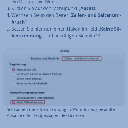
ein Drop-down-Menü.
Klicken Sie auf den Menüpunkt „
Absatz
“.
Wechseln Sie in den Reiter „
Zeilen- und Sei­ten­um­
bruch
“.
Setzen Sie hier nun einen Haken im Feld „
Keine Sil­
ben­tren­nung
“ und be­stä­ti­gen Sie mit OK.
Sie können die Sil­ben­tren­nung in Word für aus­ge­wähl­te
Absätze oder Text­pas­sa­gen de­ak­ti­vie­ren.