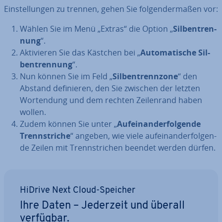
Ein­stel­lun­gen zu trennen, gehen Sie fol­gen­der­ma­ßen vor:
Wählen Sie im Menü „Extras“ die Option „
Sil­ben­tren­
nung
“.
Ak­ti­vie­ren Sie das Kästchen bei „
Au­to­ma­ti­sche Sil­
ben­tren­nung
“.
Nun können Sie im Feld „
Sil­ben­trenn­zo­ne
“ den
Abstand de­fi­nie­ren, den Sie zwischen der letzten
Wort­endung und dem rechten Zei­len­rand haben
wollen.
Zudem können Sie unter „
Auf­ein­an­der­fol­gen­de
Trenn­stri­che
“ angeben, wie viele auf­ein­an­der­fol­gen­
de Zeilen mit Trenn­stri­chen beendet werden dürfen.
HiDrive Next Cloud-Speicher
Ihre Daten – Jederzeit und überall
verfügbar.