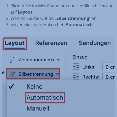
Klicken Sie im Menüband am oberen Bild­schirm­rand
auf
Layout
.
Wählen Sie die Option „
Sil­ben­tren­nung
“ an.
Setzen Sie einen Haken bei „
Au­to­ma­tisch
“.