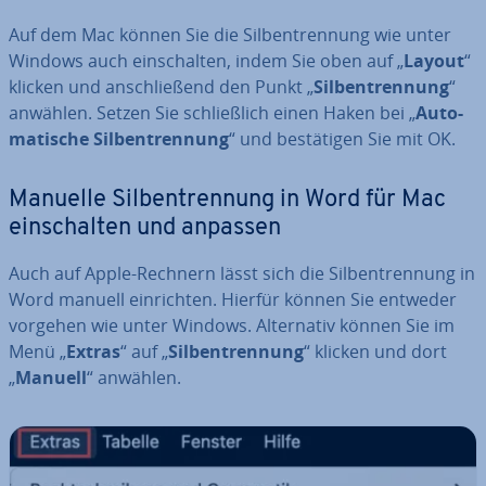
Auf dem Mac können Sie die Sil­ben­tren­nung wie unter
Windows auch ein­schal­ten, indem Sie oben auf „
Layout
“
klicken und an­schlie­ßend den Punkt „
Sil­ben­tren­nung
“
anwählen. Setzen Sie schließ­lich einen Haken bei „
Au­to­
ma­ti­sche Sil­ben­tren­nung
“ und be­stä­ti­gen Sie mit OK.
Manuelle Sil­ben­tren­nung in Word für Mac
ein­schal­ten und anpassen
Auch auf Apple-Rechnern lässt sich die Sil­ben­tren­nung in
Word manuell ein­rich­ten. Hierfür können Sie entweder
vorgehen wie unter Windows. Al­ter­na­tiv können Sie im
Menü „
Extras
“ auf „
Sil­ben­tren­nung
“ klicken und dort
„
Manuell
“ anwählen.