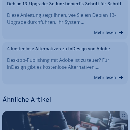
Debian 13-Upgrade: So funk­tio­niert’s Schritt für Schritt
Diese Anleitung zeigt Ihnen, wie Sie ein Debian 13-
Upgrade durch­füh­ren, Ihr System…
Mehr lesen
4 kos­ten­lo­se Al­ter­na­ti­ven zu InDesign von Adobe
Desktop-Pu­bli­shing mit Adobe ist zu teuer? Für
InDesign gibt es kos­ten­lo­se Al­ter­na­ti­ven,…
Mehr lesen
Ähnliche Artikel