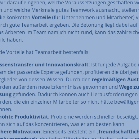
ir darauf eingehen, welche Vor­aus­set­zun­gen ge­schaf­fen 
 und welche Merkmale gutes Teamwork ausmacht, stellen 
die konkreten
Vorteile
(für Un­ter­neh­men und Mit­ar­bei­ter) v
rch gute Team­ar­beit ergeben. Die Betonung liegt dabei auf 
as Arbeiten im Team nämlich nicht rund, kann das zahl­rei­ch
ile haben.
e Vorteile hat Team­ar­beit bes­ten­falls:
­sens­trans­fer und In­no­va­ti­ons­kraft:
Ist für jede Aufgabe 
am der passende Experte gefunden, pro­fi­tie­ren die übrige
t­glie­der von dessen Wissen. Durch den
re­gel­mä­ßi­gen Au
rden außerdem neue Er­kennt­nis­se gewonnen und
Wege zu
sung
gefunden. Dadurch können auch Her­aus­for­de­run­gen 
den, die ein einzelner Mit­ar­bei­ter so nicht hätte be­wäl­ti­ge
nnen.
öhte Pro­duk­ti­vi­tät:
Probleme werden schneller beseitigt,
nn sich auf das kon­zen­trie­ren, was er am besten kann.
here Mo­ti­va­ti­on:
Ei­ner­seits entsteht ein „
freund­schaft­li­c
n­kur­renz­druck
, der jeden Mit­ar­bei­ter zu Höchst- oder zu