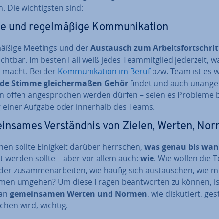
 Die wich­tigs­ten sind:
 und re­gel­mä­ßi­ge Kom­mu­ni­ka­ti­on
mä­ßi­ge Meetings und der
Austausch zum Ar­beits­fort­schrit
zicht­bar. Im besten Fall weiß jedes Team­mit­glied jederzeit, w
 macht. Bei der
Kom­mu­ni­ka­ti­on im Beruf
bzw. Team ist es w
ede Stimme glei­cher­ma­ßen Gehör
findet und auch un­an­ge
 offen an­ge­spro­chen werden dürfen – seien es Probleme b
 einer Aufgabe oder innerhalb des Teams.
in­sa­mes Ver­ständ­nis von Zielen, Werten, No
nen sollte Einigkeit darüber herrschen,
was genau bis wa
t werden sollte – aber vor allem auch:
wie
. Wie wollen die 
e­der zu­sam­men­ar­bei­ten, wie häufig sich aus­tau­schen, wie m
men umgehen? Um diese Fragen be­ant­wor­ten zu können, is
 an
ge­mein­sa­men Werten und Normen
, wie dis­ku­tiert, ge­s
­chen wird, wichtig.