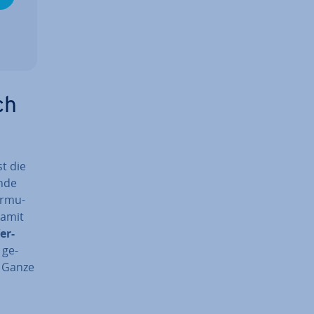
ch
st die
n­de
or­mu­
damit
er­
ge­
 Ganze