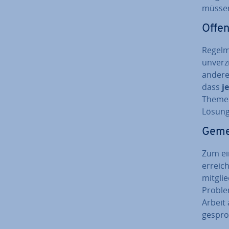
müssen.
Offene
Re­gel­
un­ver­
andere
dass
j
Themen
Lösung
Ge­me
Zum ei
erreich
mit­gli
Proble
Arbeit
ge­spro