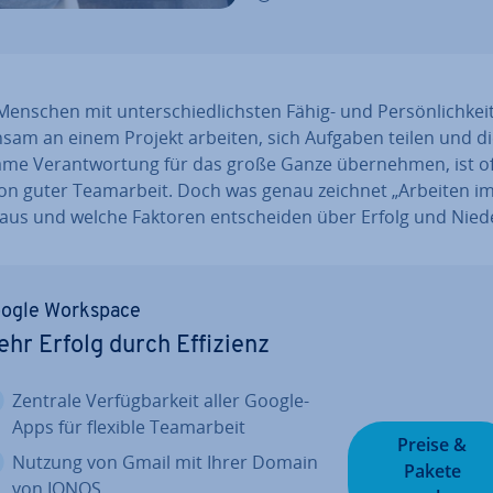
nschen mit un­ter­schied­lichs­ten Fähig- und Per­sön­lich­kei­
sam an einem Projekt arbeiten, sich Aufgaben teilen und di
­me Ver­ant­wor­tung für das große Ganze über­neh­men, ist of
on guter Team­ar­beit. Doch was genau zeichnet „Arbeiten i
us und welche Faktoren ent­schei­den über Erfolg und Nie­der
ogle Workspace
hr Erfolg durch Effizienz
Zentrale Ver­füg­bar­keit aller Google-
Apps für flexible Team­ar­beit
Preise &
Nutzung von Gmail mit Ihrer Domain
Pakete
von IONOS