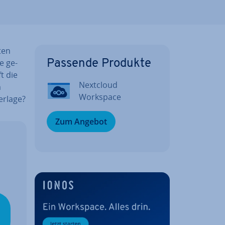
ten
e ge­
Passende Produkte
t die
Nextcloud
m
Workspace
­la­ge?
Zum Angebot