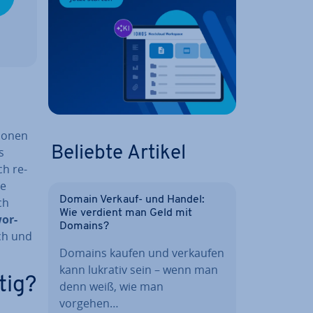
rsonen
Beliebte Artikel
s
ch re­
ie
Domain Verkauf- und Handel:
ch
Wie verdient man Geld mit
wor­
Domains?
ich und
Domains kaufen und verkaufen
kann lukrativ sein – wenn man
tig?
denn weiß, wie man
vorgehen…