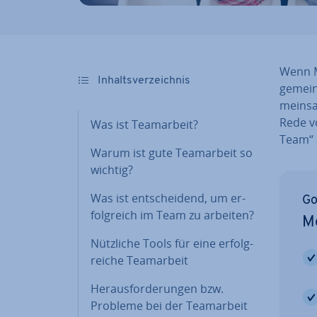
Wenn Me
In­halts­ver­zeich­nis
gemein
mein­sa
Rede v
Was ist Team­ar­beit?
Team“ a
Warum ist gute Team­ar­beit so
wichtig?
Was ist ent­schei­dend, um er­
Go
folg­reich im Team zu arbeiten?
Me
Nützliche Tools für eine er­folg­
rei­che Team­ar­beit
Her­aus­for­de­run­gen bzw.
Probleme bei der Team­ar­beit