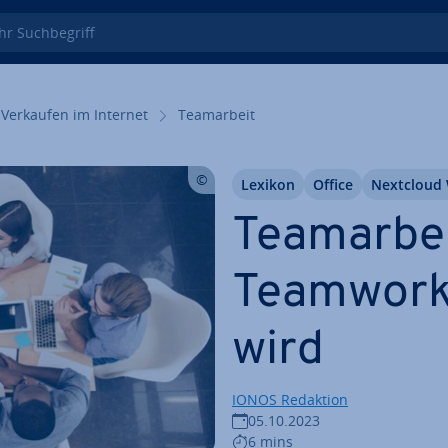
 Such­be­griff
Verkaufen im Internet
Team­ar­beit
Lexikon
Office
Nextcloud
Team­ar­be
Teamwork
wird
IONOS Redaktion
05.10.2023
6 mins