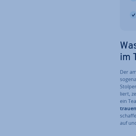
Was 
im 
Der ame
so­ge­n
Stol­pe
liert,
ein Tea
trau­e
schaf­
auf und