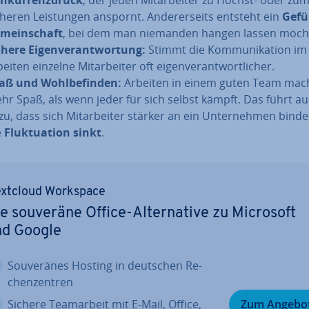
heren Leis­tun­gen anspornt. An­de­rer­seits entsteht ein
Gefü
­mein­schaft
, bei dem man niemanden hängen lassen möch
here Ei­gen­ver­ant­wor­tung:
Stimmt die Kom­mu­ni­ka­ti­on i
eiten einzelne Mit­ar­bei­ter oft ei­gen­ver­ant­wort­li­cher.
aß und Wohl­be­fin­den:
Arbeiten in einem guten Team mac
hr Spaß, als wenn jeder für sich selbst kämpft. Das führt a
zu, dass sich Mit­ar­bei­ter stärker an ein Un­ter­neh­men bind
e
Fluk­tua­ti­on sinkt
.
xtcloud Workspace
e souveräne Office-Al­ter­na­ti­ve zu Microsoft
nd Google
Sou­ve­rä­nes Hosting in deutschen Re­
chen­zen­tren
Sichere Team­ar­beit mit E-Mail, Office,
Zum Angebo