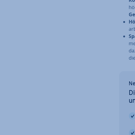
hö
Ge
Hö
arb
Sp
me
da
di
Ne
Di
u