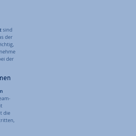
t
sind
as der
ichtig,
­neh­me
ei der
rmen
nn
Team­
it
t die
trit­ten,