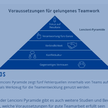
encioni Pyramide zeigt fünf Feh­ler­quel­len innerhalb von Teams au
als Werkzeug für die Team­ent­wick­lung genutzt werden.
der Lencioni Pyramide gibt es auch weitere Studien und Be­
, welche Vor­aus­set­zun­gen für gute Team­ar­beit erfüllt sein