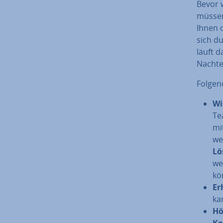
Bevor w
müssen
Ihnen 
sich du
läuft d
Nachte
Folgend
Wis
Te
mi
we
Lö
wer
kö
Erh
ka
Hö
Ko