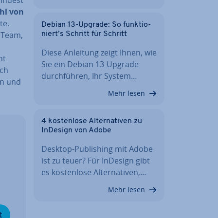
hl von
te.
Debian 13-Upgrade: So funk­tio­
m Team,
niert’s Schritt für Schritt
Diese Anleitung zeigt Ihnen, wie
ht
Sie ein Debian 13-Upgrade
uch
durch­füh­ren, Ihr System…
en und
Mehr lesen
4 kos­ten­lo­se Al­ter­na­ti­ven zu
InDesign von Adobe
Desktop-Pu­bli­shing mit Adobe
ist zu teuer? Für InDesign gibt
es kos­ten­lo­se Al­ter­na­ti­ven,…
Mehr lesen
t