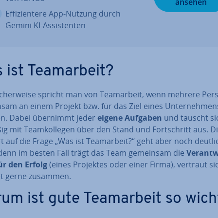
ansehen
Ef­fi­zi­en­te­re App-Nutzung durch
Gemini KI-As­sis­ten­ten
 ist Team­ar­beit?
­scher­wei­se spricht man von Team­ar­beit, wenn mehrere Pe
sam an einem Projekt bzw. für das Ziel eines Un­ter­neh­men
en. Dabei übernimmt jeder
eigene Aufgaben
und tauscht si
ßig mit Team­kol­le­gen über den Stand und Fort­schritt aus. D
 auf die Frage „Was ist Team­ar­beit?“ geht aber noch deutli
, denn im besten Fall trägt das Team gemeinsam die
Ver­ant­
ür den Erfolg
(eines Projektes oder einer Firma), vertraut s
et gerne zusammen.
um ist gute Team­ar­beit so wich