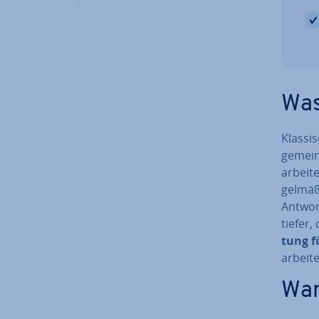
Was
Klas­si
gemein
arbeit
gel­mä­
Antwort
tiefer
tung f
arbeit
War