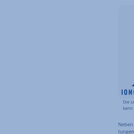
Die L
kann 
Neben 
tun­gen