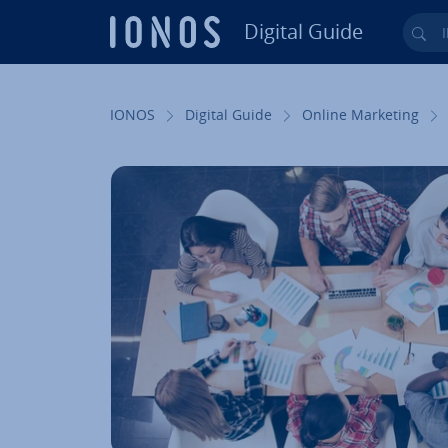
Digital Guide
Ihr
Zum Haupt­in­halt springen
IONOS
Digital Guide
Online Marketing