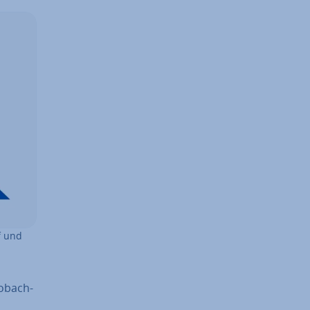
f und
ob­ach­