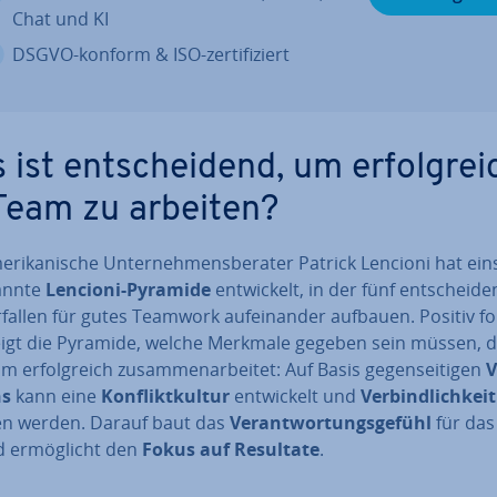
Chat und KI
DSGVO-konform & ISO-zer­ti­fi­ziert
ist ent­schei­dend, um er­folg­rei
Team zu arbeiten?
­ri­ka­ni­sche Un­ter­neh­mens­be­ra­ter Patrick Lencioni hat ein
ann­te
Lencioni-Pyramide
ent­wi­ckelt, in der fünf ent­schei­de
r­fal­len für gutes Teamwork auf­ein­an­der aufbauen. Positiv f
 zeigt die Pyramide, welche Merkmale gegeben sein müssen, 
m er­folg­reich zu­sam­men­ar­bei­tet: Auf Basis ge­gen­sei­ti­gen
V
ns
kann eine
Kon­flikt­kul­tur
ent­wi­ckelt und
Ver­bind­lich­keit
fen werden. Darauf baut das
Ver­ant­wor­tungs­ge­fühl
für das
 er­mög­licht den
Fokus auf Resultate
.