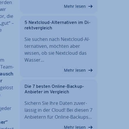
werden
Mehr lesen
wir
or, die
„gut“ –
5 Nextcloud-Al­ter­na­ti­ven im Di­
rekt­ver­gleich
e
Sie suchen nach Nextcloud-Al­
ter­na­ti­ven, möchten aber
wissen, ob sie Nextcloud das
im
Wasser…
n Team­
Mehr lesen
stausch
r
gelöst
Die 7 besten Online-Backup-
Anbieter im Vergleich
n
Sichern Sie Ihre Daten zu­ver­
 jeder
läs­sig in der Cloud! Bei diesen 7
Anbietern für Online-Backups…
her“
Mehr lesen
mindest