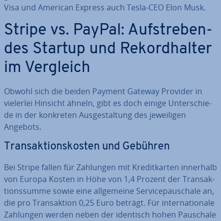
Visa und American Express auch Tesla-CEO Elon Musk.
Stripe vs. PayPal: Auf­stre­ben­
des Startup und Re­kord­hal­ter
im Vergleich
Obwohl sich die beiden Payment Gateway Provider in
vielerlei Hinsicht ähneln, gibt es doch einige Un­ter­schie­
de in der konkreten Aus­ge­stal­tung des je­wei­li­gen
Angebots.
Trans­ak­ti­ons­kos­ten und Gebühren
Bei Stripe fallen für Zahlungen mit Kre­dit­kar­ten innerhalb
von Europa Kosten in Höhe von 1,4 Prozent der Trans­ak­
ti­ons­sum­me sowie eine all­ge­mei­ne Ser­vice­pau­scha­le an,
die pro Trans­ak­ti­on 0,25 Euro beträgt. Für in­ter­na­tio­na­le
Zahlungen werden neben der identisch hohen Pauschale