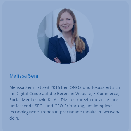
Melissa Senn
Melissa Senn ist seit 2016 bei IONOS und fo­kus­siert sich
im Digital Guide auf die Bereiche Website, E-Commerce,
Social Media sowie KI. Als Di­gi­tal­stra­te­gin nutzt sie ihre
um­fas­sen­de SEO- und GEO-Erfahrung, um komplexe
tech­no­lo­gi­sche Trends in pra­xis­na­he Inhalte zu ver­wan­
deln.