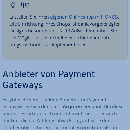
Tipp
Erstellen Sie Ihren
eigenen On­line­shop mit IONOS
.
Die Ein­rich­tung Ihres Shops ist dank vor­ge­fer­tig­ter
Designs besonders einfach! Außerdem haben Sie
die Mög­lich­keit, eine Reihe ver­schie­de­ner Zah­
lungs­me­tho­den zu im­ple­men­tie­ren.
Anbieter von Payment
Gateways
Es gibt viele ver­schie­de­ne Anbieter für Payment
Gateways; sie werden auch
Acquirer
genannt. Bei diesen
handelt es sich vielfach um Un­ter­neh­men oder auch
Banken, die die Zah­lungs­ab­wick­lung auf Seite der
Händler über­neh­men. Hierfür fallen pro Trans­ak­ti­on