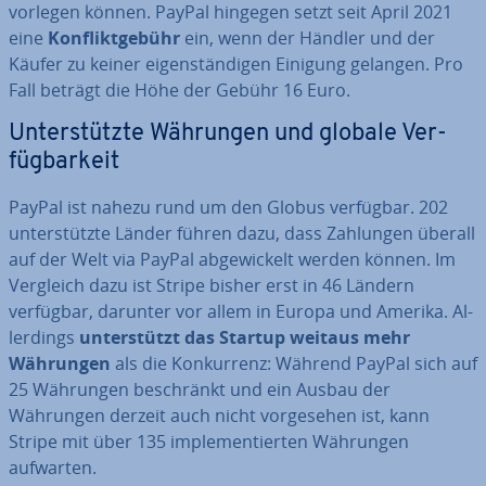
vorlegen können. PayPal hingegen setzt seit April 2021
eine
Kon­flikt­ge­bühr
ein, wenn der Händler und der
Käufer zu keiner ei­gen­stän­di­gen Einigung gelangen. Pro
Fall beträgt die Höhe der Gebühr 16 Euro.
Un­ter­stütz­te Währungen und globale Ver­
füg­bar­keit
PayPal ist nahezu rund um den Globus verfügbar. 202
un­ter­stütz­te Länder führen dazu, dass Zahlungen überall
auf der Welt via PayPal ab­ge­wi­ckelt werden können. Im
Vergleich dazu ist Stripe bisher erst in 46 Ländern
verfügbar, darunter vor allem in Europa und Amerika. Al­
ler­dings
un­ter­stützt das Startup weitaus mehr
Währungen
als die Kon­kur­renz: Während PayPal sich auf
25 Währungen be­schränkt und ein Ausbau der
Währungen derzeit auch nicht vor­ge­se­hen ist, kann
Stripe mit über 135 im­ple­men­tier­ten Währungen
aufwarten.