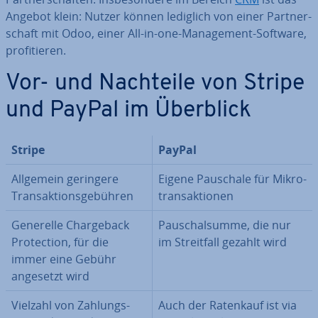
Angebot klein: Nutzer können lediglich von einer Part­ner­
schaft mit Odoo, einer All-in-one-Ma­nage­ment-Software,
pro­fi­tie­ren.
Vor- und Nachteile von Stripe
und PayPal im Überblick
Stripe
PayPal
Allgemein geringere
Eigene Pauschale für Mi­kro­
Trans­ak­ti­ons­ge­büh­ren
trans­ak­tio­nen
Generelle Char­ge­back
Pau­schalsum­me, die nur
Pro­tec­tion, für die
im Streit­fall gezahlt wird
immer eine Gebühr
angesetzt wird
Vielzahl von Zah­lungs­
Auch der Ratenkauf ist via