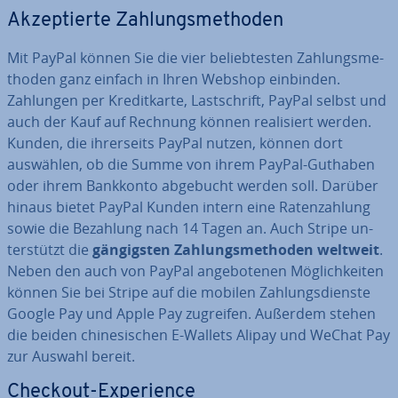
Ak­zep­tier­te Zah­lungs­me­tho­den
Mit PayPal können Sie die vier be­lieb­tes­ten Zah­lungs­me­
tho­den ganz einfach in Ihren Webshop einbinden.
Zahlungen per Kre­dit­kar­te, Last­schrift, PayPal selbst und
auch der Kauf auf Rechnung können rea­li­siert werden.
Kunden, die ih­rer­seits PayPal nutzen, können dort
auswählen, ob die Summe von ihrem PayPal-Guthaben
oder ihrem Bankkonto abgebucht werden soll. Darüber
hinaus bietet PayPal Kunden intern eine Ra­ten­zah­lung
sowie die Bezahlung nach 14 Tagen an. Auch Stripe un­
ter­stützt die
gän­gigs­ten Zah­lungs­me­tho­den weltweit
.
Neben den auch von PayPal an­ge­bo­te­nen Mög­lich­kei­ten
können Sie bei Stripe auf die mobilen Zah­lungs­diens­te
Google Pay und Apple Pay zugreifen. Außerdem stehen
die beiden chi­ne­si­schen E-Wallets Alipay und WeChat Pay
zur Auswahl bereit.
Checkout-Ex­pe­ri­ence