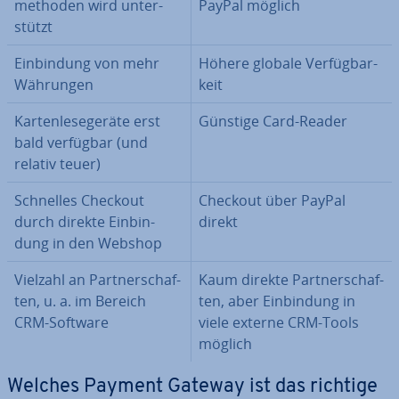
me­tho­den wird un­ter­
PayPal möglich
stützt
Ein­bin­dung von mehr
Höhere globale Ver­füg­bar­
Währungen
keit
Kar­ten­le­se­ge­rä­te erst
Günstige Card-Reader
bald verfügbar (und
relativ teuer)
Schnelles Checkout
Checkout über PayPal
durch direkte Ein­bin­
direkt
dung in den Webshop
Vielzahl an Part­ner­schaf­
Kaum direkte Part­ner­schaf­
ten, u. a. im Bereich
ten, aber Ein­bin­dung in
CRM-Software
viele externe CRM-Tools
möglich
Welches Payment Gateway ist das richtige