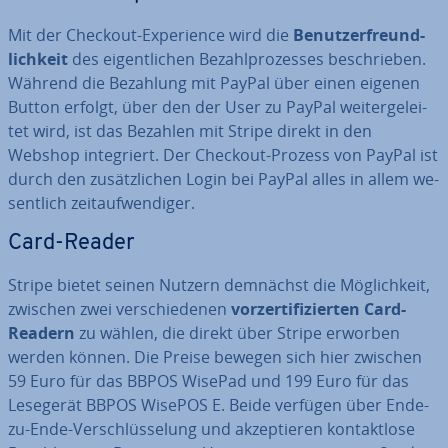
Mit der Checkout-Ex­pe­ri­ence wird die
Be­nut­zer­freund­
lich­keit
des ei­gent­li­chen Be­zahl­pro­zes­ses be­schrie­ben.
Während die Bezahlung mit PayPal über einen eigenen
Button erfolgt, über den der User zu PayPal wei­ter­ge­lei­
tet wird, ist das Bezahlen mit Stripe direkt in den
Webshop in­te­griert. Der Checkout-Prozess von PayPal ist
durch den zu­sätz­li­chen Login bei PayPal alles in allem we­
sent­lich zeit­auf­wen­di­ger.
Card-Reader
Stripe bietet seinen Nutzern demnächst die Mög­lich­keit,
zwischen zwei ver­schie­de­nen
vor­zer­ti­fi­zier­ten Card-
Readern
zu wählen, die direkt über Stripe erworben
werden können. Die Preise bewegen sich hier zwischen
59 Euro für das BBPOS WisePad und 199 Euro für das
Lesegerät BBPOS WisePOS E. Beide verfügen über Ende-
zu-Ende-Ver­schlüs­se­lung und ak­zep­tie­ren kon­takt­lo­se