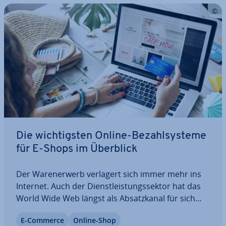
Die wich­tigs­ten Online-Be­zahl­sys­te­me
für E-Shops im Überblick
Der Wa­ren­er­werb verlagert sich immer mehr ins
Internet. Auch der Dienst­leis­tungs­sek­tor hat das
World Wide Web längst als Ab­satz­ka­nal für sich
entdeckt. Aus­ge­bremst wird der E-Commerce
E-Commerce
Online-Shop
jedoch nach wie vor durch Bedenken beim