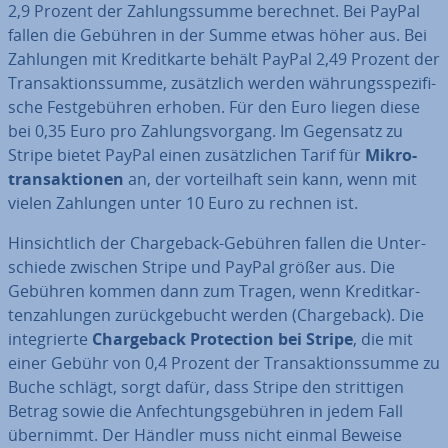
2,9 Prozent der Zah­lungs­sum­me berechnet. Bei PayPal
fallen die Gebühren in der Summe etwas höher aus. Bei
Zahlungen mit Kre­dit­kar­te behält PayPal 2,49 Prozent der
Trans­ak­ti­ons­sum­me, zu­sätz­lich werden wäh­rungs­spe­zi­fi­
sche Fest­ge­büh­ren erhoben. Für den Euro liegen diese
bei 0,35 Euro pro Zah­lungs­vor­gang. Im Gegensatz zu
Stripe bietet PayPal einen zu­sätz­li­chen Tarif für
Mi­kro­
trans­ak­tio­nen
an, der vor­teil­haft sein kann, wenn mit
vielen Zahlungen unter 10 Euro zu rechnen ist.
Hin­sicht­lich der Char­ge­back-Gebühren fallen die Un­ter­
schie­de zwischen Stripe und PayPal größer aus. Die
Gebühren kommen dann zum Tragen, wenn Kre­dit­kar­
ten­zah­lun­gen zu­rück­ge­bucht werden (Char­ge­back). Die
in­te­grier­te
Char­ge­back Pro­tec­tion bei Stripe
, die mit
einer Gebühr von 0,4 Prozent der Trans­ak­ti­ons­sum­me zu
Buche schlägt, sorgt dafür, dass Stripe den strit­ti­gen
Betrag sowie die An­fech­tungs­ge­büh­ren in jedem Fall
übernimmt. Der Händler muss nicht einmal Beweise