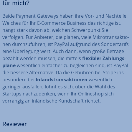
für mich?
Beide Payment Gateways haben ihre Vor- und Nachteile.
Welches für Ihr E-Commerce Business das richtige ist,
hängt stark davon ab, welchen Schwer­punkt Sie
verfolgen. Für Anbieter, die planen, viele Mi­kro­trans­ak­tio­
nen durch­zu­füh­ren, ist PayPal aufgrund des Son­der­ta­rifs
eine Über­le­gung wert. Auch dann, wenn große Beträge
bezahlt werden müssen, die mittels
flexibler Zah­lungs­
plä­ne
we­sent­lich einfacher zu be­glei­chen sind, ist PayPal
die bessere Al­ter­na­ti­ve. Da die Gebühren bei Stripe ins­
be­son­de­re bei
In­lands­trans­ak­tio­nen
we­sent­lich
geringer ausfallen, lohnt es sich, über die Wahl des
Startups nach­zu­den­ken, wenn Ihr On­line­shop sich
vorrangig an in­län­di­sche Kund­schaft richtet.
Reviewer