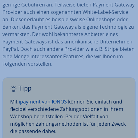
geringe Gebühren an. Teilweise bieten Payment Gateway
Provider auch einen so­ge­nann­ten White-Label-Service
an. Dieser erlaubt es bei­spiels­wei­se On­line­shops oder
Banken, das Payment Gateway als eigene Tech­no­lo­gie zu
ver­mark­ten. Der wohl be­kann­tes­te Anbieter eines
Payment Gateways ist das ame­ri­ka­ni­sche Un­ter­neh­men
PayPal. Doch auch andere Provider wie z. B. Stripe bieten
eine Menge in­ter­es­san­ter Features, die wir Ihnen im
Folgenden vor­stel­len.
Tipp
Mit
ipayment von IONOS
können Sie einfach und
flexibel ver­schie­de­ne Zah­lungs­op­tio­nen in Ihrem
Webshop be­reit­stel­len. Bei der Vielfalt von
möglichen Zah­lungs­me­tho­den ist für jeden Zweck
die passende dabei.