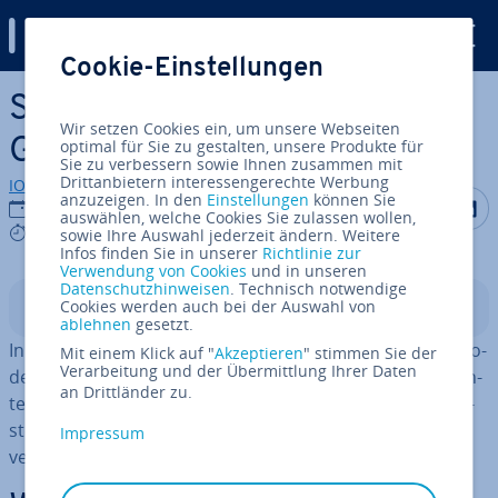
Digital Guide
Cookie-Einstellungen
Zum Haupt­in­halt springen
Stripe vs. PayPal – Payment
Wir setzen Cookies ein, um unsere Webseiten
Gateways im Überblick
optimal für Sie zu gestalten, unsere Produkte für
Sie zu verbessern sowie Ihnen zusammen mit
Drittanbietern interessengerechte Werbung
IONOS Redaktion
anzuzeigen. In den
Einstellungen
können Sie
Auf Facebo
Auf Tw
A
25.11.2021
auswählen, welche Cookies Sie zulassen wollen,
7 mins
sowie Ihre Auswahl jederzeit ändern. Weitere
Infos finden Sie in unserer
Richtlinie zur
Verwendung von Cookies
und in unseren
Datenschutzhinweisen
. Technisch notwendige
Cookies werden auch bei der Auswahl von
In­halts­ver­zeich­nis
ablehnen
gesetzt.
In vielen On­line­shops stehen ver­schie­de­ne Be­zahl­me­tho­
Mit einem Klick auf "
Akzeptieren
" stimmen Sie der
Verarbeitung und der Übermittlung Ihrer Daten
den zur Auswahl. Für all diese Zahlungen sind so­ge­nann­
an Drittländer zu.
te Payment Gateways relevant. Diese bilden die Schnitt­
stel­le zwischen dem On­line­händ­ler und dem Zah­lungs­
Impressum
ver­ar­bei­ter.