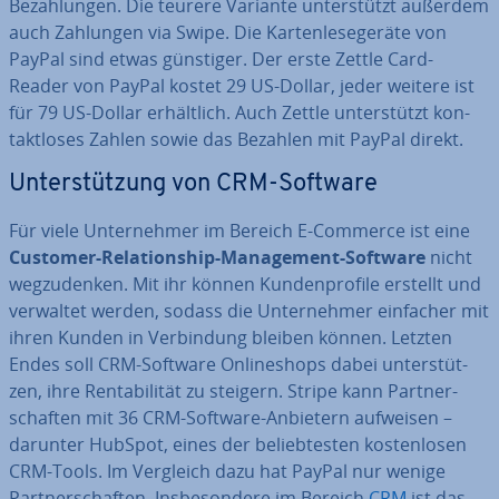
Be­zah­lun­gen. Die teurere Variante un­ter­stützt außerdem
auch Zahlungen via Swipe. Die Kar­ten­le­se­ge­rä­te von
PayPal sind etwas günstiger. Der erste Zettle Card-
Reader von PayPal kostet 29 US-Dollar, jeder weitere ist
für 79 US-Dollar er­hält­lich. Auch Zettle un­ter­stützt kon­
takt­lo­ses Zahlen sowie das Bezahlen mit PayPal direkt.
Un­ter­stüt­zung von CRM-Software
Für viele Un­ter­neh­mer im Bereich E-Commerce ist eine
Customer-Re­la­ti­onship-Ma­nage­ment-Software
nicht
weg­zu­den­ken. Mit ihr können Kun­den­pro­fi­le erstellt und
verwaltet werden, sodass die Un­ter­neh­mer einfacher mit
ihren Kunden in Ver­bin­dung bleiben können. Letzten
Endes soll CRM-Software On­line­shops dabei un­ter­stüt­
zen, ihre Ren­ta­bi­li­tät zu steigern. Stripe kann Part­ner­
schaf­ten mit 36 CRM-Software-Anbietern aufweisen –
darunter HubSpot, eines der be­lieb­tes­ten kos­ten­lo­sen
CRM-Tools. Im Vergleich dazu hat PayPal nur wenige
Part­ner­schaf­ten. Ins­be­son­de­re im Bereich
CRM
ist das