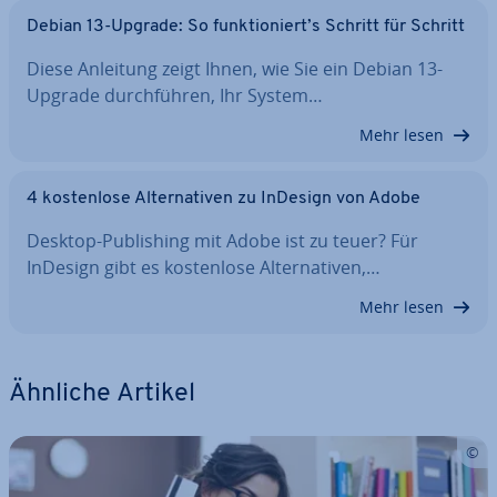
Debian 13-Upgrade: So funk­tio­niert’s Schritt für Schritt
Diese Anleitung zeigt Ihnen, wie Sie ein Debian 13-
Upgrade durch­füh­ren, Ihr System…
Mehr lesen
4 kos­ten­lo­se Al­ter­na­ti­ven zu InDesign von Adobe
Desktop-Pu­bli­shing mit Adobe ist zu teuer? Für
InDesign gibt es kos­ten­lo­se Al­ter­na­ti­ven,…
Mehr lesen
Ähnliche Artikel