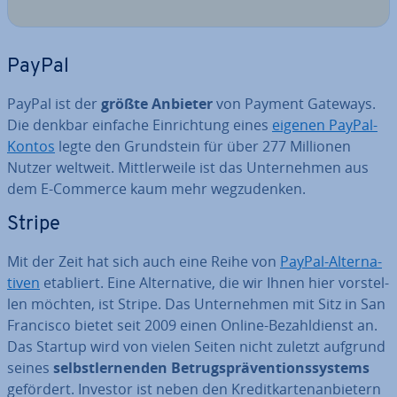
PayPal
PayPal ist der
größte Anbieter
von Payment Gateways.
Die denkbar einfache Ein­rich­tung eines
eigenen PayPal-
Kontos
legte den Grund­stein für über 277 Millionen
Nutzer weltweit. Mitt­ler­wei­le ist das Un­ter­neh­men aus
dem E-Commerce kaum mehr weg­zu­den­ken.
Stripe
Mit der Zeit hat sich auch eine Reihe von
PayPal-Al­ter­na­
ti­ven
etabliert. Eine Al­ter­na­ti­ve, die wir Ihnen hier vor­stel­
len möchten, ist Stripe. Das Un­ter­neh­men mit Sitz in San
Francisco bietet seit 2009 einen Online-Be­zahl­dienst an.
Das Startup wird von vielen Seiten nicht zuletzt aufgrund
seines
selbst­ler­nen­den Be­trugs­prä­ven­ti­ons­sys­tems
gefördert. Investor ist neben den Kre­dit­kar­ten­an­bie­tern