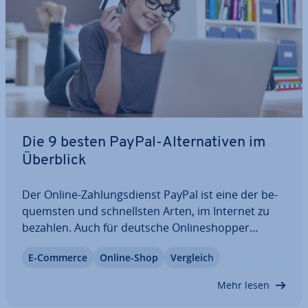
Die 9 besten PayPal-Al­ter­na­ti­ven im
Überblick
Der Online-Zah­lungs­dienst PayPal ist eine der be­
quems­ten und schnells­ten Arten, im Internet zu
bezahlen. Auch für deutsche On­line­shop­per
gehört die E-Wallet zu den be­lieb­tes­ten Zah­lungs­
E-Commerce
Online-Shop
Vergleich
me­tho­den. Doch nicht jeder will seine sensiblen
Daten beim Bran­chen­pri­mus hin­ter­le­gen, oft…
Mehr lesen