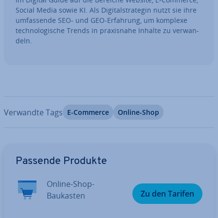
Social Media sowie KI. Als Di­gi­tal­stra­te­gin nutzt sie ihre
um­fas­sen­de SEO- und GEO-Erfahrung, um komplexe
tech­no­lo­gi­sche Trends in pra­xis­na­he Inhalte zu ver­wan­
deln.
Verwandte Tags
E-Commerce
Online-Shop
Zum Hauptmenü
Passende Produkte
Online-Shop-
Zu den Tarifen
Baukasten