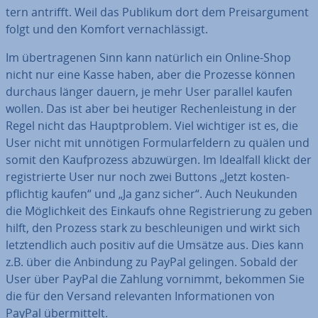
tern antrifft. Weil das Publikum dort dem Preisar­gu­ment
folgt und den Komfort ver­nach­läs­sigt.
Im über­tra­ge­nen Sinn kann natürlich ein Online-Shop
nicht nur eine Kasse haben, aber die Prozesse können
durchaus länger dauern, je mehr User parallel kaufen
wollen. Das ist aber bei heutiger Re­chen­leis­tung in der
Regel nicht das Haupt­pro­blem. Viel wichtiger ist es, die
User nicht mit unnötigen For­mu­lar­fel­dern zu quälen und
somit den Kauf­pro­zess ab­zu­wür­gen. Im Idealfall klickt der
re­gis­trier­te User nur noch zwei Buttons „Jetzt kos­ten­
pflich­tig kaufen“ und „Ja ganz sicher“. Auch Neukunden
die Mög­lich­keit des Einkaufs ohne Re­gis­trie­rung zu geben
hilft, den Prozess stark zu be­schleu­ni­gen und wirkt sich
letzt­end­lich auch positiv auf die Umsätze aus. Dies kann
z.B. über die Anbindung zu PayPal gelingen. Sobald der
User über PayPal die Zahlung vornimmt, bekommen Sie
die für den Versand re­le­van­ten In­for­ma­tio­nen von
PayPal über­mit­telt.