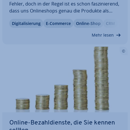
Fehler, doch in der Regel ist es schon fas­zi­nie­rend,
dass uns On­line­shops genau die Produkte als
Emp­feh­lung anzeigen, die uns auch tat­säch­lich
Di­gi­ta­li­sie­rung
E-Commerce
Online-Shop
CRM
gefallen. Beim Streamen von Filmen und Serien
trifft die jeweilige Plattform ziemlich oft…
Mehr lesen
Online-Be­zahl­diens­te, die Sie kennen