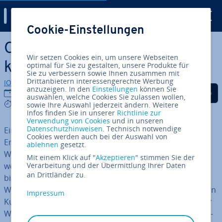
Digital Guide
Cookie-Einstellungen
Zum Haupt­in­halt springen
Online-Shops: Ge­schwin­dig­
Wir setzen Cookies ein, um unsere Webseiten
keit zählt!
optimal für Sie zu gestalten, unsere Produkte für
Sie zu verbessern sowie Ihnen zusammen mit
Drittanbietern interessengerechte Werbung
IONOS Redaktion
anzuzeigen. In den
Einstellungen
können Sie
Auf Facebook teilen
Auf Twitter teilen
Auf LinkedIn tei
31.01.2019
auswählen, welche Cookies Sie zulassen wollen,
4 mins
sowie Ihre Auswahl jederzeit ändern. Weitere
Infos finden Sie in unserer
Richtlinie zur
Verwendung von Cookies
und in unseren
Datenschutzhinweisen
. Technisch notwendige
Ein­zel­händ­ler haben im Lauf der letzten Jahr­zehn­te viel
Cookies werden auch bei der Auswahl von
Erfahrung gesammelt, um ihre Prozesse zu op­ti­mie­ren:
ablehnen
gesetzt.
Wie platziere ich Produkte? Was ist relevant, was
Mit einem Klick auf "
Akzeptieren
" stimmen Sie der
weniger? Wie führe ich den Kunden zum Produkt und
Verarbeitung und der Übermittlung Ihrer Daten
an Drittländer zu.
biete ihm auf dem Weg dorthin weitere Kauf­an­rei­ze?
Womit locke ich Kunden in den Laden? Wie binde ich den
Impressum
Kunden an mich? Längst sind in solche Fragen nicht nur
Wer­be­agen­tu­ren, sondern auch Psy­cho­lo­gen ein­ge­bun­