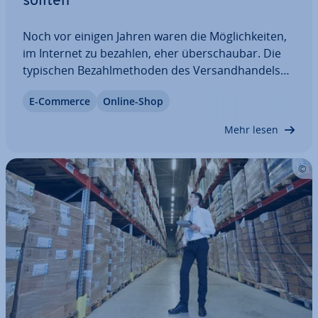
sollten
Noch vor einigen Jahren waren die Mög­lich­kei­ten,
im Internet zu bezahlen, eher über­schau­bar. Die
typischen Be­zahl­me­tho­den des Ver­sand­han­dels
wie Rechnung, Last­schrift­ver­fah­ren oder
E-Commerce
Online-Shop
Nachnahme wurden dabei nicht einmal von allen
Webshops bedient. In­zwi­schen gibt es mehrere…
Mehr lesen