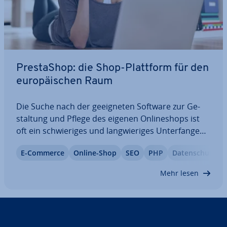
PrestaShop: die Shop-Plattform für den
eu­ro­päi­schen Raum
Die Suche nach der ge­eig­ne­ten Software zur Ge­
stal­tung und Pflege des eigenen On­line­shops ist
oft ein schwie­ri­ges und lang­wie­ri­ges Un­ter­fan­gen.
Während mit der einen Plattform das geplante
E-Commerce
Online-Shop
SEO
PHP
Da­ten­schutz
Design nicht rea­li­siert werden kann, fehlen der
anderen wichtige Shop-Funk­tio­nen wie…
Mehr lesen