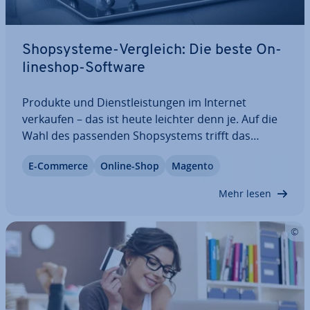
Shop­sys­te­me-Vergleich: Die beste On­
line­shop-Software
Produkte und Dienst­leis­tun­gen im Internet
verkaufen – das ist heute leichter denn je. Auf die
Wahl des passenden Shop­sys­tems trifft das
Gegenteil zu: Dabei gibt es ein breites Spektrum an
E-Commerce
Online-Shop
Magento
Angeboten pro­fes­sio­nel­ler On­line­shop-Software.
Doch welches Produkt wird den An­sprü­chen…
Mehr lesen