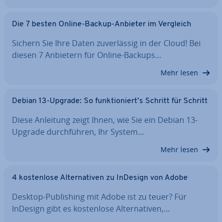
Die 7 besten Online-Backup-Anbieter im Vergleich
Sichern Sie Ihre Daten zu­ver­läs­sig in der Cloud! Bei
diesen 7 Anbietern für Online-Backups…
Mehr lesen
Debian 13-Upgrade: So funk­tio­niert’s Schritt für Schritt
Diese Anleitung zeigt Ihnen, wie Sie ein Debian 13-
Upgrade durch­füh­ren, Ihr System…
Mehr lesen
4 kos­ten­lo­se Al­ter­na­ti­ven zu InDesign von Adobe
Desktop-Pu­bli­shing mit Adobe ist zu teuer? Für
InDesign gibt es kos­ten­lo­se Al­ter­na­ti­ven,…