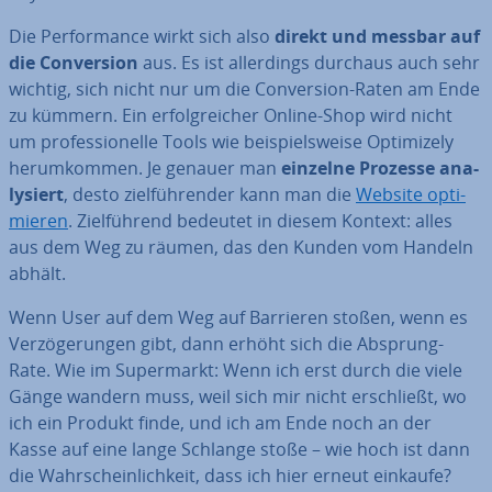
Die Per­for­mance wirkt sich also
direkt und messbar auf
die Con­ver­si­on
aus. Es ist al­ler­dings durchaus auch sehr
wichtig, sich nicht nur um die Con­ver­si­on-Raten am Ende
zu kümmern. Ein er­folg­rei­cher Online-Shop wird nicht
um pro­fes­sio­nel­le Tools wie bei­spiels­wei­se Op­ti­mi­ze­ly
her­um­kom­men. Je genauer man
einzelne Prozesse ana­
ly­siert
, desto ziel­füh­ren­der kann man die
Website op­ti­
mie­ren
. Ziel­füh­rend bedeutet in diesem Kontext: alles
aus dem Weg zu räumen, das den Kunden vom Handeln
abhält.
Wenn User auf dem Weg auf Barrieren stoßen, wenn es
Ver­zö­ge­run­gen gibt, dann erhöht sich die Absprung-
Rate. Wie im Su­per­markt: Wenn ich erst durch die viele
Gänge wandern muss, weil sich mir nicht er­schließt, wo
ich ein Produkt finde, und ich am Ende noch an der
Kasse auf eine lange Schlange stoße – wie hoch ist dann
die Wahr­schein­lich­keit, dass ich hier erneut einkaufe?