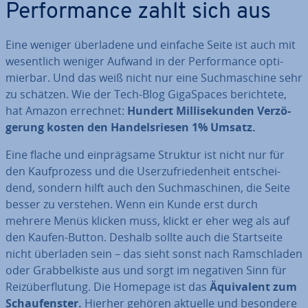
Per­for­mance zahlt sich aus
Eine weniger über­la­de­ne und einfache Seite ist auch mit
we­sent­lich weniger Aufwand in der Per­for­mance op­ti­
mier­bar. Und das weiß nicht nur eine Such­ma­schi­ne sehr
zu schätzen. Wie der Tech-Blog Gi­gaSpaces be­rich­te­te,
hat Amazon errechnet:
Hundert Mil­li­se­kun­den Ver­zö­
ge­rung kosten den Han­dels­rie­sen 1% Umsatz.
Eine flache und ein­präg­sa­me Struktur ist nicht nur für
den Kauf­pro­zess und die User­zu­frie­den­heit ent­schei­
dend, sondern hilft auch den Such­ma­schi­nen, die Seite
besser zu verstehen. Wenn ein Kunde erst durch
mehrere Menüs klicken muss, klickt er eher weg als auf
den Kaufen-Button. Deshalb sollte auch die Start­sei­te
nicht überladen sein – das sieht sonst nach Ramsch­la­den
oder Grab­bel­kis­te aus und sorgt im negativen Sinn für
Reiz­über­flu­tung. Die Homepage ist das
Äqui­va­lent zum
Schau­fens­ter.
Hierher gehören aktuelle und besondere