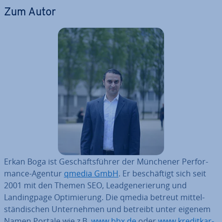
Zum Autor
Erkan Boga ist Ge­schäfts­füh­rer der Münchener Per­for­
mance-Agentur
qmedia GmbH
. Er be­schäf­tigt sich seit
2001 mit den Themen SEO, Lead­ge­ne­rie­rung und
Landing­pa­ge Op­ti­mie­rung. Die qmedia betreut mit­tel­
stän­di­schen Un­ter­neh­men und betreibt unter eigenem
Namen Portale wie z.B.
www.bbx.de
oder
www.kre­dit­kar­