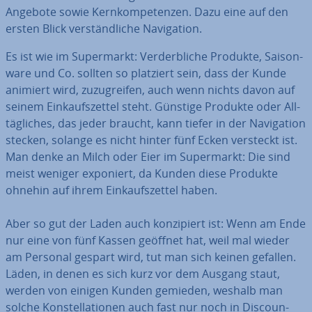
Angebote sowie Kern­kom­pe­ten­zen. Dazu eine auf den
ersten Blick ver­ständ­li­che Na­vi­ga­ti­on.
Es ist wie im Su­per­markt: Ver­derb­li­che Produkte, Sai­son­
wa­re und Co. sollten so platziert sein, dass der Kunde
animiert wird, zu­zu­grei­fen, auch wenn nichts davon auf
seinem Ein­kaufs­zet­tel steht. Günstige Produkte oder All­
täg­li­ches, das jeder braucht, kann tiefer in der Na­vi­ga­ti­on
stecken, solange es nicht hinter fünf Ecken versteckt ist.
Man denke an Milch oder Eier im Su­per­markt: Die sind
meist weniger exponiert, da Kunden diese Produkte
ohnehin auf ihrem Ein­kaufs­zet­tel haben.
Aber so gut der Laden auch kon­zi­piert ist: Wenn am Ende
nur eine von fünf Kassen geöffnet hat, weil mal wieder
am Personal gespart wird, tut man sich keinen gefallen.
Läden, in denen es sich kurz vor dem Ausgang staut,
werden von einigen Kunden gemieden, weshalb man
solche Kon­stel­la­tio­nen auch fast nur noch in Dis­coun­