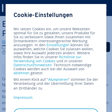
Digital Guide
Cookie-Einstellungen
Zum Haupt­in­halt springen
Er­folg­reich im E-Commerce:
Wir setzen Cookies ein, um unsere Webseiten
Pro­dukt­tex­te, die verkaufen
optimal für Sie zu gestalten, unsere Produkte für
Sie zu verbessern sowie Ihnen zusammen mit
Drittanbietern interessengerechte Werbung
IONOS Redaktion
anzuzeigen. In den
Einstellungen
können Sie
Auf Facebook teilen
Auf Twitter teilen
Auf LinkedIn tei
29.01.2021
auswählen, welche Cookies Sie zulassen wollen,
8 mins
sowie Ihre Auswahl jederzeit ändern. Weitere
Infos finden Sie in unserer
Richtlinie zur
Verwendung von Cookies
und in unseren
Datenschutzhinweisen
. Technisch notwendige
Cookies werden auch bei der Auswahl von
In­halts­ver­zeich­nis
ablehnen
gesetzt.
Guter Content ist nicht nur für Magazine, Blogs und
Mit einem Klick auf "
Akzeptieren
" stimmen Sie der
Verarbeitung und der Übermittlung Ihrer Daten
News­sei­ten wichtig, um im hart um­kämpf­ten On­line­busi­
an Drittländer zu.
ness zu bestehen. Auch
On­line­shops
müssen sich Tag
für Tag aufs Neue gegen die
Kon­kur­renz
durch­set­zen –
Impressum
im Kampf um Kunden und die beste Such­ma­schi­nen­plat­
zie­rung.