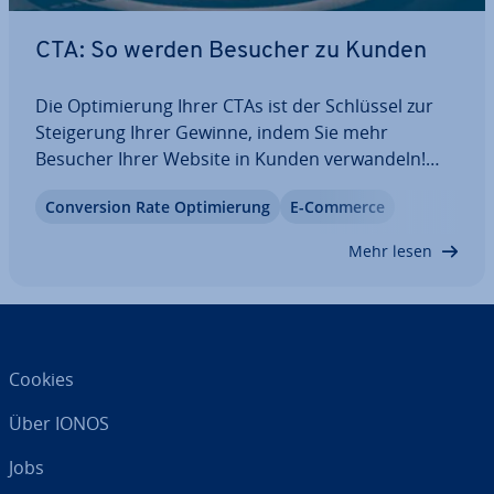
CTA: So werden Besucher zu Kunden
Die Op­ti­mie­rung Ihrer CTAs ist der Schlüssel zur
Stei­ge­rung Ihrer Gewinne, indem Sie mehr
Besucher Ihrer Website in Kunden ver­wan­deln!
CTAs ver­bes­sern nicht nur Ihr Kun­den­er­leb­nis,
Con­ver­si­on Rate Op­ti­mie­rung
E-Commerce
sondern können auch Ihre SEO-Rankings ver­bes­
sern. Erfahren Sie mehr in diesem Artikel.
Mehr lesen
Cookies
Über IONOS
Jobs