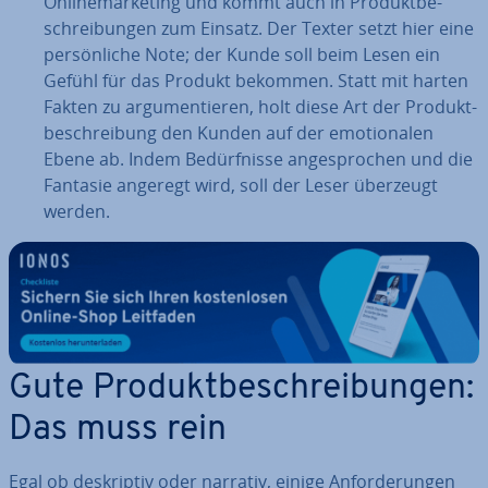
On­line­mar­ke­ting und kommt auch in Pro­dukt­be­
schrei­bun­gen zum Einsatz. Der Texter setzt hier eine
per­sön­li­che Note; der Kunde soll beim Lesen ein
Gefühl für das Produkt bekommen. Statt mit harten
Fakten zu ar­gu­men­tie­ren, holt diese Art der Pro­dukt­
be­schrei­bung den Kunden auf der emo­tio­na­len
Ebene ab. Indem Be­dürf­nis­se an­ge­spro­chen und die
Fantasie angeregt wird, soll der Leser überzeugt
werden.
Gute Pro­dukt­be­schrei­bun­gen:
Das muss rein
Egal ob de­skrip­tiv oder narrativ, einige An­for­de­run­gen