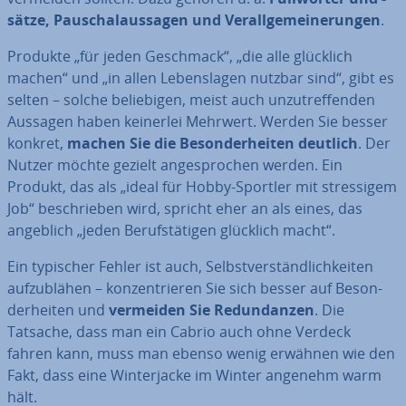
sätze,
Pau­schal­aus­sa­gen und Ver­all­ge­mei­ne­run­gen
.
Produkte „für jeden Geschmack“, „die alle glücklich
machen“ und „in allen Le­bens­la­gen nutzbar sind“, gibt es
selten – solche be­lie­bi­gen, meist auch un­zu­tref­fen­den
Aussagen haben keinerlei Mehrwert. Werden Sie besser
konkret,
machen Sie die Be­son­der­hei­ten deutlich
. Der
Nutzer möchte gezielt an­ge­spro­chen werden. Ein
Produkt, das als „ideal für Hobby-Sportler mit stres­si­gem
Job“ be­schrie­ben wird, spricht eher an als eines, das
angeblich „jeden Be­rufs­tä­ti­gen glücklich macht“.
Ein typischer Fehler ist auch, Selbst­ver­ständ­lich­kei­ten
auf­zu­blä­hen – kon­zen­trie­ren Sie sich besser auf Be­son­
der­hei­ten und
vermeiden Sie Red­un­dan­zen
. Die
Tatsache, dass man ein Cabrio auch ohne Verdeck
fahren kann, muss man ebenso wenig erwähnen wie den
Fakt, dass eine Win­ter­ja­cke im Winter angenehm warm
hält.