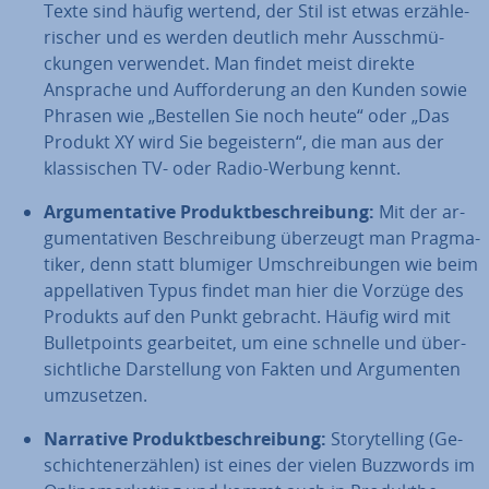
Texte sind häufig wertend, der Stil ist etwas er­zäh­le­
ri­scher und es werden deutlich mehr Aus­schmü­
ckun­gen verwendet. Man findet meist direkte
Ansprache und Auf­for­de­rung an den Kunden sowie
Phrasen wie „Bestellen Sie noch heute“ oder „Das
Produkt XY wird Sie be­geis­tern“, die man aus der
klas­si­schen TV- oder Radio-Werbung kennt.
Ar­gu­men­ta­ti­ve Pro­dukt­be­schrei­bung:
Mit der ar­
gu­men­ta­ti­ven Be­schrei­bung überzeugt man Prag­ma­
ti­ker, denn statt blumiger Um­schrei­bun­gen wie beim
ap­pel­la­ti­ven Typus findet man hier die Vorzüge des
Produkts auf den Punkt gebracht. Häufig wird mit
Bul­let­points ge­ar­bei­tet, um eine schnelle und über­
sicht­li­che Dar­stel­lung von Fakten und Ar­gu­men­ten
um­zu­set­zen.
Narrative Pro­dukt­be­schrei­bung:
Sto­rytel­ling (Ge­
schich­ten­er­zäh­len) ist eines der vielen Buzzwords im