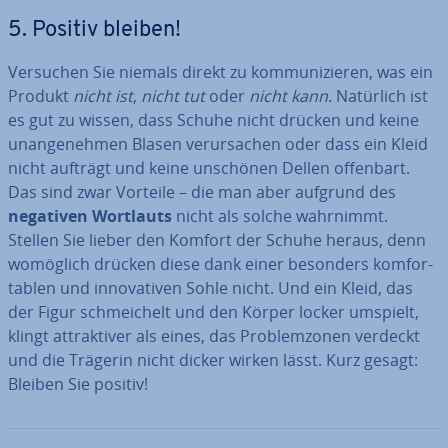
5. Positiv bleiben!
Versuchen Sie niemals direkt zu kom­mu­ni­zie­ren, was ein
Produkt
nicht ist
,
nicht tut
oder
nicht kann.
Natürlich ist
es gut zu wissen, dass Schuhe nicht drücken und keine
un­an­ge­neh­men Blasen ver­ur­sa­chen oder dass ein Kleid
nicht aufträgt und keine unschönen Dellen offenbart.
Das sind zwar Vorteile – die man aber aufgrund des
negativen Wortlauts
nicht als solche wahrnimmt.
Stellen Sie lieber den Komfort der Schuhe heraus, denn
womöglich drücken diese dank einer besonders kom­for­
ta­blen und in­no­va­ti­ven Sohle nicht. Und ein Kleid, das
der Figur schmei­chelt und den Körper locker umspielt,
klingt at­trak­ti­ver als eines, das Pro­blem­zo­nen verdeckt
und die Trägerin nicht dicker wirken lässt. Kurz gesagt:
Bleiben Sie positiv!