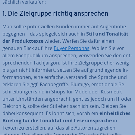
säch­lich verkaufen:
1. Die Ziel­grup­pe richtig an­spre­chen
Man sollte po­ten­zi­el­len Kunden immer auf Augenhöhe
begegnen – das spiegelt sich auch in
Stil und Tonalität
der Pro­dukt­tex­te
wieder. Werfen Sie dafür einen
genauen Blick auf ihre
Buyer Personas
. Wollen Sie vor
allem Fach­pu­bli­kum an­spre­chen, verwenden Sie den ent­
spre­chen­den Fach­jar­gon. Ist Ihre Ziel­grup­pe eher wenig
bis gar nicht in­for­miert, setzen Sie auf grund­le­gen­de In­
for­ma­tio­nen, eine einfache, ver­ständ­li­che Sprache und
erklären Sie ggf. Fach­be­grif­fe. Blumige, emo­tio­na­le Be­
schrei­bun­gen sind in Shops für Mode oder Kosmetik
unter Umständen an­ge­bracht, geht es jedoch um IT oder
Elek­tro­nik, sollte der Stil eher sachlich sein. Bleiben Sie
dabei kon­se­quent. Es lohnt sich, vorab ein
ein­heit­li­ches
Briefing für die Tonalität und Le­ser­an­spra­che
in
Texten zu erstellen, auf das alle Autoren zugreifen