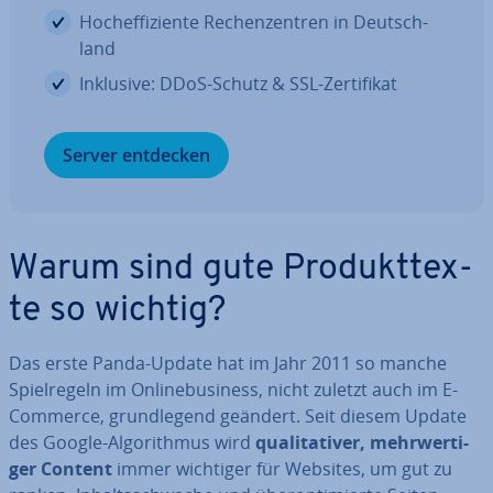
Hoch­ef­fi­zi­en­te Re­chen­zen­tren in Deutsch­
land
Inklusive: DDoS-Schutz & SSL-Zer­ti­fi­kat
Server entdecken
Warum sind gute Pro­dukt­tex­
te so wichtig?
Das erste Panda-Update hat im Jahr 2011 so manche
Spiel­re­geln im On­line­busi­ness, nicht zuletzt auch im E-
Commerce, grund­le­gend geändert. Seit diesem Update
des Google-Al­go­rith­mus wird
qua­li­ta­ti­ver, mehr­wer­ti­
ger Content
immer wichtiger für Websites, um gut zu