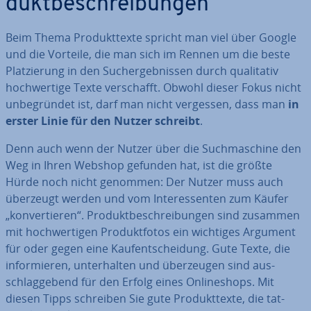
dukt­be­schrei­bun­gen
Beim Thema Pro­dukt­tex­te spricht man viel über Google
und die Vorteile, die man sich im Rennen um die beste
Plat­zie­rung in den Such­ergeb­nis­sen durch qua­li­ta­tiv
hoch­wer­ti­ge Texte ver­schafft. Obwohl dieser Fokus nicht
un­be­grün­det ist, darf man nicht vergessen, dass man
in
erster Linie für den Nutzer schreibt
.
Denn auch wenn der Nutzer über die Such­ma­schi­ne den
Weg in Ihren Webshop gefunden hat, ist die größte
Hürde noch nicht genommen: Der Nutzer muss auch
überzeugt werden und vom In­ter­es­sen­ten zum Käufer
„kon­ver­tie­ren“. Pro­dukt­be­schrei­bun­gen sind zusammen
mit hoch­wer­ti­gen Pro­dukt­fo­tos ein wichtiges Argument
für oder gegen eine Kauf­ent­schei­dung. Gute Texte, die
in­for­mie­ren, un­ter­hal­ten und über­zeu­gen sind aus­
schlag­ge­bend für den Erfolg eines On­line­shops. Mit
diesen Tipps schreiben Sie gute Pro­dukt­tex­te, die tat­