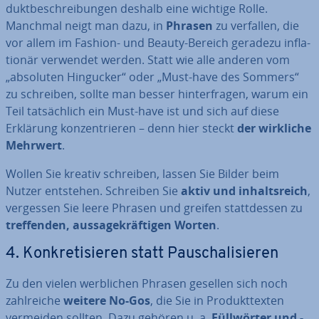
dukt­be­schrei­bun­gen deshalb eine wichtige Rolle.
Manchmal neigt man dazu, in
Phrasen
zu verfallen, die
vor allem im Fashion- und Beauty-Bereich geradezu in­fla­
tio­när verwendet werden. Statt wie alle anderen vom
„absoluten Hingucker“ oder „Must-have des Sommers“
zu schreiben, sollte man besser hin­ter­fra­gen, warum ein
Teil tat­säch­lich ein Must-have ist und sich auf diese
Erklärung kon­zen­trie­ren – denn hier steckt
der wirkliche
Mehrwert
.
Wollen Sie kreativ schreiben, lassen Sie Bilder beim
Nutzer entstehen. Schreiben Sie
aktiv und in­halts­reich
,
vergessen Sie leere Phrasen und greifen statt­des­sen zu
tref­fen­den, aus­sa­ge­kräf­ti­gen Worten
.
4. Kon­kre­ti­sie­ren statt Pau­scha­li­sie­ren
Zu den vielen werb­li­chen Phrasen gesellen sich noch
zahl­rei­che
weitere No-Gos
, die Sie in Pro­dukt­tex­ten
vermeiden sollten. Dazu gehören u. a.
Füll­wör­ter und -