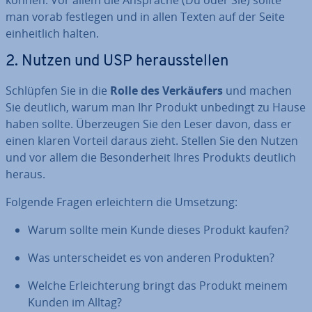
können. Vor allem die Ansprache (Du oder Sie) sollte
man vorab festlegen und in allen Texten auf der Seite
ein­heit­lich halten.
2. Nutzen und USP her­aus­stel­len
Schlüpfen Sie in die
Rolle des Ver­käu­fers
und machen
Sie deutlich, warum man Ihr Produkt unbedingt zu Hause
haben sollte. Über­zeu­gen Sie den Leser davon, dass er
einen klaren Vorteil daraus zieht. Stellen Sie den Nutzen
und vor allem die Be­son­der­heit Ihres Produkts deutlich
heraus.
Folgende Fragen er­leich­tern die Umsetzung:
Warum sollte mein Kunde dieses Produkt kaufen?
Was un­ter­schei­det es von anderen Produkten?
Welche Er­leich­te­rung bringt das Produkt meinem
Kunden im Alltag?