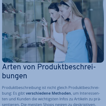
Arten von Pro­dukt­be­schrei­
bun­gen
Pro­dukt­be­schrei­bung ist nicht gleich Pro­dukt­be­schrei­
bung: Es gibt
ver­schie­de­ne Methoden
, um In­ter­es­sen­
ten und Kunden die wich­tigs­ten Infos zu Artikeln zu prä­
sen­tie­ren. Die meisten Shops neigen zu de­skrip­ti­ven,