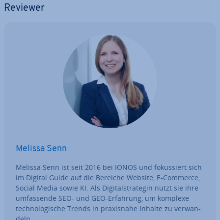
Reviewer
Melissa Senn
Melissa Senn ist seit 2016 bei IONOS und fo­kus­siert sich
im Digital Guide auf die Bereiche Website, E-Commerce,
Social Media sowie KI. Als Di­gi­tal­stra­te­gin nutzt sie ihre
um­fas­sen­de SEO- und GEO-Erfahrung, um komplexe
tech­no­lo­gi­sche Trends in pra­xis­na­he Inhalte zu ver­wan­
deln.