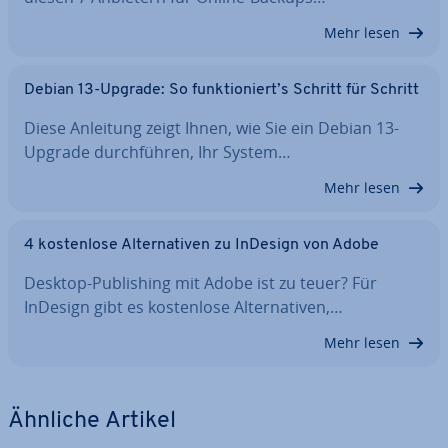
Mehr lesen
Debian 13-Upgrade: So funk­tio­niert’s Schritt für Schritt
Diese Anleitung zeigt Ihnen, wie Sie ein Debian 13-
Upgrade durch­füh­ren, Ihr System…
Mehr lesen
4 kos­ten­lo­se Al­ter­na­ti­ven zu InDesign von Adobe
Desktop-Pu­bli­shing mit Adobe ist zu teuer? Für
InDesign gibt es kos­ten­lo­se Al­ter­na­ti­ven,…
Mehr lesen
Ähnliche Artikel