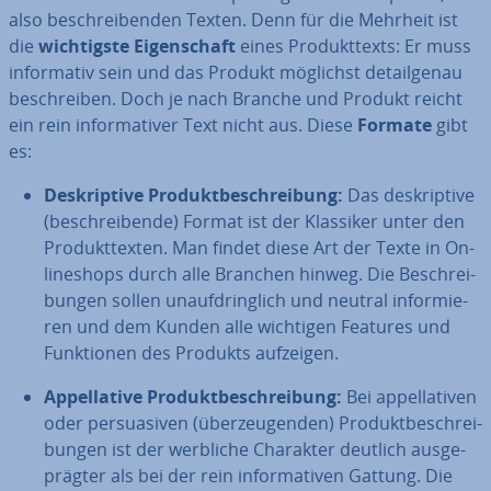
also be­schrei­ben­den Texten. Denn für die Mehrheit ist
die
wich­tigs­te Ei­gen­schaft
eines Pro­dukt­texts: Er muss
in­for­ma­tiv sein und das Produkt möglichst de­tail­ge­nau
be­schrei­ben. Doch je nach Branche und Produkt reicht
ein rein in­for­ma­ti­ver Text nicht aus. Diese
Formate
gibt
es:
De­skrip­ti­ve Pro­dukt­be­schrei­bung:
Das de­skrip­ti­ve
(be­schrei­ben­de) Format ist der Klassiker unter den
Pro­dukt­tex­ten. Man findet diese Art der Texte in On­
line­shops durch alle Branchen hinweg. Die Be­schrei­
bun­gen sollen un­auf­dring­lich und neutral in­for­mie­
ren und dem Kunden alle wichtigen Features und
Funk­tio­nen des Produkts aufzeigen.
Ap­pel­la­ti­ve Pro­dukt­be­schrei­bung:
Bei ap­pel­la­ti­ven
oder per­sua­si­ven (über­zeu­gen­den) Pro­dukt­be­schrei­
bun­gen ist der werbliche Charakter deutlich aus­ge­
präg­ter als bei der rein in­for­ma­ti­ven Gattung. Die