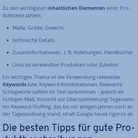
Zu den wich­tigs­ten
in­halt­li­chen Elementen
einer Pro­
dukt­sei­te zählen:
Maße, Größe, Gewicht
tech­ni­sche Details
Zu­satz­in­for­ma­tio­nen, z. B. An­lei­tun­gen, Hand­bü­cher
Links zu ver­wand­ten Produkten oder Zubehör
Ein wichtiges Thema ist die Ver­wen­dung re­le­van­ter
Keywords
bzw. Keyword-Kom­bi­na­tio­nen. Relevante
Schlag­wor­te sollten im Text vorkommen – jedoch im
richtigen Maß. Vorsicht vor Über­op­ti­mie­rung! So­ge­nann­
tes Keyword-Stuffing, das bis vor einigen Jahren noch an
der Ta­ges­ord­nung stand, straft Google heute rigoros ab.
Die besten Tipps für gute Pro­