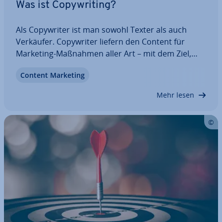
Was ist Co­py­wri­ting?
Als Co­py­wri­ter ist man sowohl Texter als auch
Verkäufer. Co­py­wri­ter liefern den Content für
Marketing-Maßnahmen aller Art – mit dem Ziel,
eine Reaktion bei den Lesern aus­zu­lö­sen. Er­kun­di­
Content Marketing
gen sich diese nach einem Produkt oder Service,
ab­bo­nie­ren sie einen News­let­ter oder schließen…
Mehr lesen