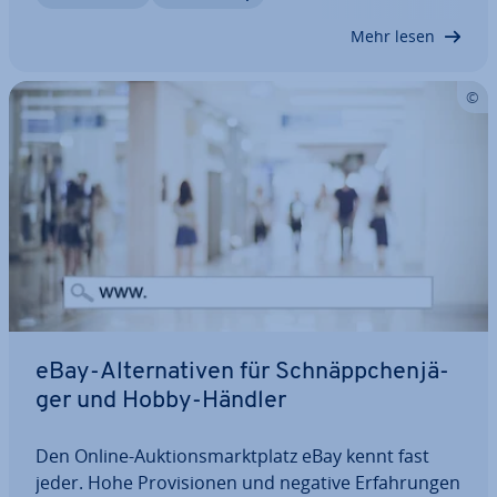
den Weg in den Shop findet? Deshalb steht und…
Mehr lesen
eBay-Al­ter­na­ti­ven für Schnäpp­chen­jä­
ger und Hobby-Händler
Den Online-Auk­ti­ons­markt­platz eBay kennt fast
jeder. Hohe Pro­vi­sio­nen und negative Er­fah­run­gen