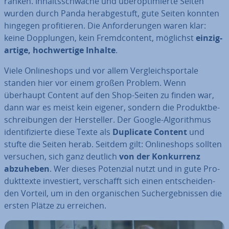
ranken. In­halts­schwa­che und über­op­ti­mier­te Seiten
wurden durch Panda her­ab­ge­stuft, gute Seiten konnten
hingegen pro­fi­tie­ren. Die An­for­de­run­gen waren klar:
keine Dopp­lun­gen, kein Fremd­con­tent, möglichst
ein­zig­
ar­ti­ge, hoch­wer­ti­ge Inhalte
.
Viele On­line­shops und vor allem Ver­gleichs­por­ta­le
standen hier vor einem großen Problem. Wenn
überhaupt Content auf den Shop-Seiten zu finden war,
dann war es meist kein eigener, sondern die Pro­dukt­be­
schrei­bun­gen der Her­stel­ler. Der Google-Al­go­rith­mus
iden­ti­fi­zier­te diese Texte als
Duplicate Content
und
stufte die Seiten herab. Seitdem gilt: On­line­shops sollten
versuchen, sich ganz deutlich
von der Kon­kur­renz
abzuheben
. Wer dieses Potenzial nutzt und in gute Pro­
dukt­tex­te in­ves­tiert, ver­schafft sich einen ent­schei­den­
den Vorteil, um in den or­ga­ni­schen Such­ergeb­nis­sen die
ersten Plätze zu erreichen.