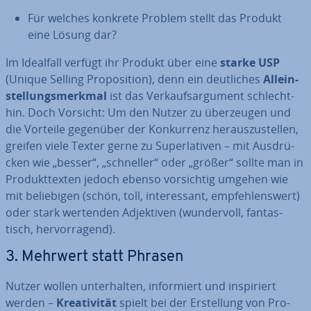
Für welches konkrete Problem stellt das Produkt
eine Lösung dar?
Im Idealfall verfügt ihr Produkt über eine
starke USP
(Unique Selling Pro­po­si­ti­on), denn ein deut­li­ches
Al­lein­
stel­lungs­merk­mal
ist das Ver­kaufs­ar­gu­ment schlecht­
hin. Doch Vorsicht: Um den Nutzer zu über­zeu­gen und
die Vorteile gegenüber der Kon­kur­renz her­aus­zu­stel­len,
greifen viele Texter gerne zu Su­per­la­ti­ven – mit Aus­drü­
cken wie „besser“, „schneller“ oder „größer“ sollte man in
Pro­dukt­tex­ten jedoch ebenso vor­sich­tig umgehen wie
mit be­lie­bi­gen (schön, toll, in­ter­es­sant, emp­feh­lens­wert)
oder stark wertenden Ad­jek­ti­ven (wun­der­voll, fan­tas­
tisch, her­vor­ra­gend).
3. Mehrwert statt Phrasen
Nutzer wollen un­ter­hal­ten, in­for­miert und in­spi­riert
werden –
Krea­ti­vi­tät
spielt bei der Er­stel­lung von Pro­