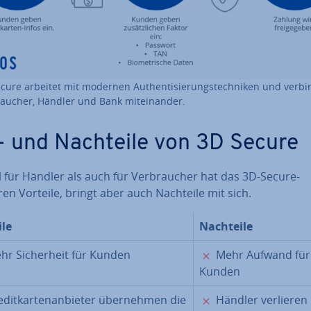
cure arbeitet mit modernen Au­then­ti­sie­rungs­tech­ni­ken und verbi
rau­cher, Händler und Bank mit­ein­an­der.
- und Nachteile von 3D Secure
 für Händler als auch für Ver­brau­cher hat das 3D-Secure-
en Vorteile, bringt aber auch Nachteile mit sich.
ile
Nachteile
✓
✗
r Si­cher­heit für Kunden
Mehr Aufwand für
Kunden
✓
✗
­dit­kar­ten­an­bie­ter über­neh­men die
Händler verlieren