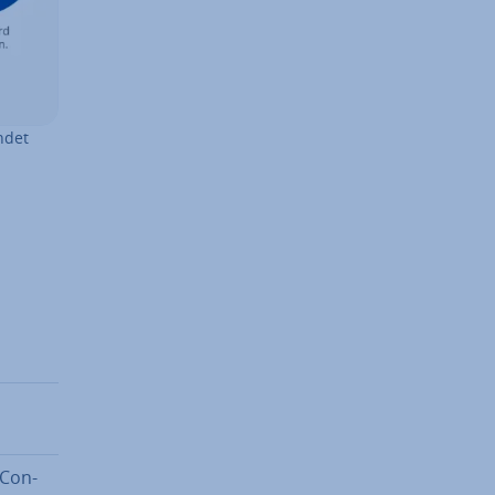
ndet
 Con­