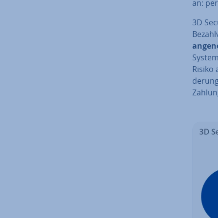
an: per
3D Secu
Be­zah
an­ge­n
System 
Risiko 
de­run
Zahlun