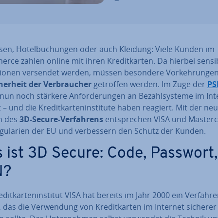
i­sen, Ho­tel­bu­chun­gen oder auch Kleidung: Viele Kunden im
ce zahlen online mit ihren Kre­dit­kar­ten. Da hierbei sensib
­tio­nen versendet werden, müssen besondere Vor­keh­run­gen
cher­heit der Ver­brau­cher
getroffen werden. Im Zuge der
PS
nun noch stärkere An­for­de­run­gen an Be­zahl­sys­te­me im In
t – und die Kre­dit­kar­ten­in­sti­tu­te haben reagiert. Mit der ne
n des
3D-Secure-Ver­fah­rens
ent­spre­chen VISA und Mas­ter­
gu­la­ri­en der EU und ver­bes­sern den Schutz der Kunden.
 ist 3D Secure: Code, Passwort,
N?
­dit­kar­ten­in­sti­tut VISA hat bereits im Jahr 2000 ein Verfahr
t, das die Ver­wen­dung von Kre­dit­kar­ten im Internet sicherer