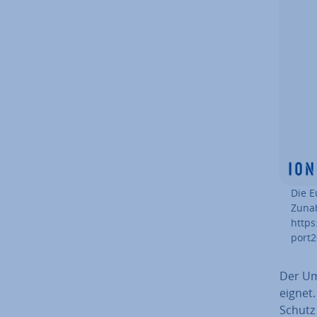
Die E
Zunah
https
port2
Der Umg
eig­net
Schutz 