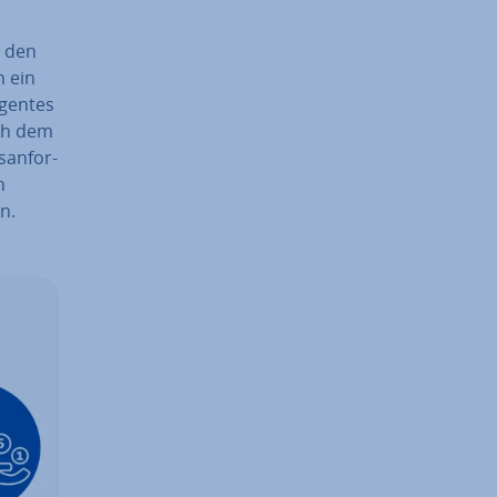
n den
n ein
­gen­tes
ach dem
­an­for­
n
n.