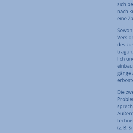
sich be
nach kr
eine Z
Sowohl
Versio
des zu­
tra­gun
lich un
einbau
gän­ge 
erbost
Die zw
Problem
spre­c
Außerde
tech­ni
(z. B. 