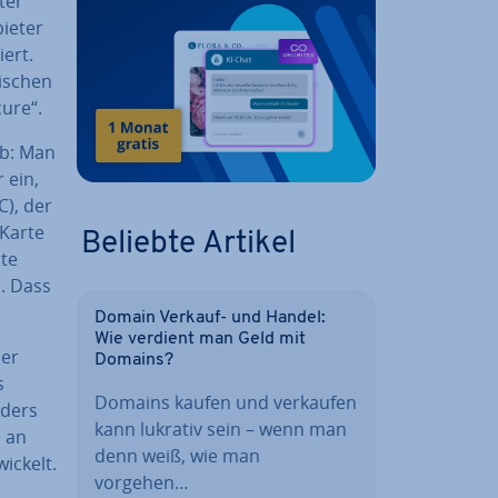
ter
bieter
iert.
i­schen
cure“.
ab: Man
r ein,
C), der
 Karte
Beliebte Artikel
nte
n. Dass
Domain Verkauf- und Handel:
Wie verdient man Geld mit
mer
Domains?
s
Domains kaufen und verkaufen
nders
kann lukrativ sein – wenn man
h an
denn weiß, wie man
­ckelt.
vorgehen…