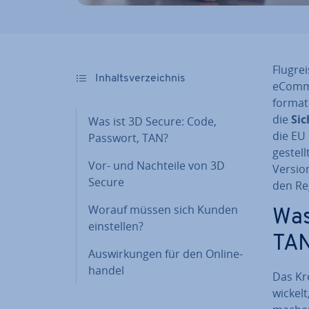
Flug­re
In­halts­ver­zeich­nis
eCommer
for­ma
die
Si­
Was ist 3D Secure: Code,
die EU 
Passwort, TAN?
gestell
Vor- und Nachteile von 3D
Versio
Secure
den Re­
Worauf müssen sich Kunden
Was
ein­stel­len?
TA
Aus­wir­kun­gen für den On­line­
han­del
Das Kre
wi­ckel