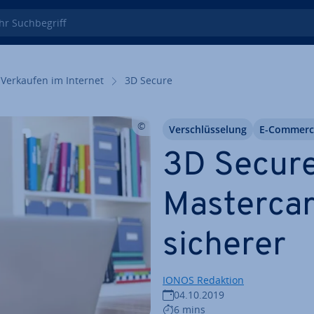
 Such­be­griff
Verkaufen im Internet
3D Secure
Ver­schlüs­se­lung
E-Commerc
3D Secure
Mas­ter­c
sicherer
IONOS Redaktion
04.10.2019
6 mins