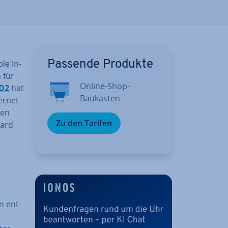
le In­
Passende Produkte
 für
Online-Shop-
D2
hat
Baukasten
ternet
uen
Zu den Tarifen
card
en ent­