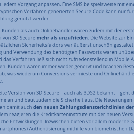
i jedem Vorgang anpassen. Eine SMS bei­spiels­wei­se mit ei
yp­ti­schen Verfahren ge­ne­rier­ten Secure-Code kann nur für
ahlung genutzt werden.
 Kunden als auch On­line­händ­ler waren zudem mit der erst
n von 3D Secure
mehr als un­zu­frie­den
. Die Website zur Ei
sätz­li­chen Si­cher­heits­fak­tors war äußerst unschön gestaltet
g und Ver­wen­dung des be­nö­tig­ten Passworts waren un­über
d das Verfahren ließ sich nicht zu­frie­den­stel­lend in Mobile 
en. Kunden waren immer wieder genervt und brachen Be­stel
ab, was wiederum Con­ver­si­ons vermieste und On­line­händ­l
e.
eite Version von 3D Secure – auch als 3DS2 bekannt – geht 
e an und baut zudem die Si­cher­heit aus. Die Neue­run­gen 
hen damit auch
den neuen Zah­lungs­dienste­richt­li­ni­en de
m reagieren die Kre­dit­kar­ten­in­sti­tu­te mit der neuen Vers
­sche Ent­wick­lun­gen. In­zwi­schen bieten vor allem moderne 
Smart­phones) Au­then­ti­sie­rung mithilfe von bio­me­tri­schen 