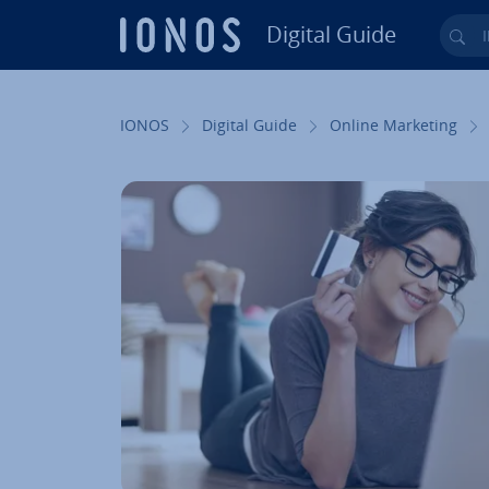
Digital Guide
Ihr
Zum Haupt­in­halt springen
IONOS
Digital Guide
Online Marketing