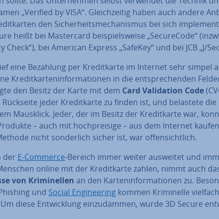
 sollte. Das Un­ter­neh­men selbst verwendet die Technik un
men „Verified by VISA“. Gleich­zei­tig haben auch andere An
­dit­kar­ten den Si­cher­heits­me­cha­nis­mus bei sich im­ple­men­t
re heißt bei Mas­ter­card bei­spiels­wei­se „Se­cu­re­Code“ (in­zw
ty Check“), bei American Express „SafeKey“ und bei JCB „J/Se
ief eine Bezahlung per Kre­dit­kar­te im Internet sehr simpel 
ne Kre­dit­kar­ten­in­for­ma­tio­nen in die ent­spre­chen­den Felde
tig­te den Besitz der Karte mit dem
Card Va­li­da­ti­on Code
(CV
 Rückseite jeder Kre­dit­kar­te zu finden ist, und belastete die
em Mausklick. Jeder, der im Besitz der Kre­dit­kar­te war, kon
rodukte – auch mit hoch­prei­si­ge – aus dem Internet kaufe
ethode nicht son­der­lich sicher ist, war of­fen­sicht­lich.
h der
E-Commerce
-Bereich immer weiter ausweitet und im
enschen online mit der Kre­dit­kar­te zahlen, nimmt auch da
se von Kri­mi­nel­len
an den Kar­ten­in­for­ma­tio­nen zu. Beso
Phishing und
Social En­gi­nee­ring
kommen Kri­mi­nel­le vielfac
Um diese Ent­wick­lung ein­zu­däm­men, wurde 3D Secure ent­wi