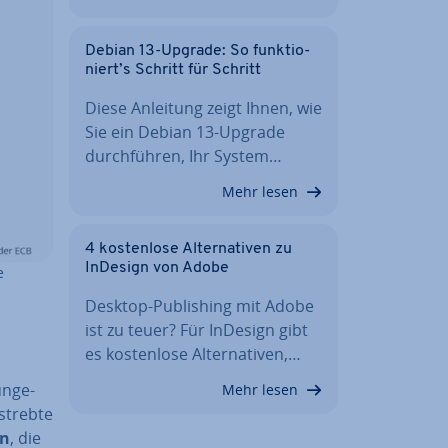
Debian 13-Upgrade: So funk­tio­
niert’s Schritt für Schritt
Diese Anleitung zeigt Ihnen, wie
Sie ein Debian 13-Upgrade
durch­füh­ren, Ihr System…
Mehr lesen
4 kos­ten­lo­se Al­ter­na­ti­ven zu
InDesign von Adobe
e
Desktop-Pu­bli­shing mit Adobe
ist zu teuer? Für InDesign gibt
es kos­ten­lo­se Al­ter­na­ti­ven,…
un­ge­
Mehr lesen
streb­te
en
, die