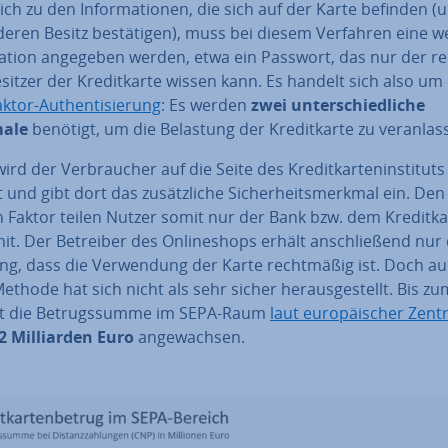
­lich zu den In­for­ma­tio­nen, die sich auf der Karte befinden (
eren Besitz be­stä­ti­gen), muss bei diesem Verfahren eine w
ma­ti­on angegeben werden, etwa ein Passwort, das nur der re
esitzer der Kre­dit­kar­te wissen kann. Es handelt sich also um
ktor-Au­then­ti­sie­rung
: Es werden
zwei un­ter­schied­li­che
ale
benötigt, um die Belastung der Kre­dit­kar­te zu ver­an­las­
ird der Ver­brau­cher auf die Seite des Kre­dit­kar­ten­in­sti­tuts 
tet und gibt dort das zu­sätz­li­che Si­cher­heits­merk­mal ein. Den
 Faktor teilen Nutzer somit nur der Bank bzw. dem Kre­dit­kar
 mit. Der Betreiber des On­line­shops erhält an­schlie­ßend nur 
gung, dass die Ver­wen­dung der Karte recht­mä­ßig ist. Doch a
ethode hat sich nicht als sehr sicher her­aus­ge­stellt. Bis zu
st die Be­trugs­sum­me im SEPA-Raum
laut eu­ro­päi­scher Zen­t
2 Mil­li­ar­den Euro
an­ge­wach­sen.