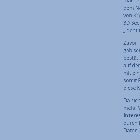
machen
dem Na
von Kre
3D Secu
„Identi
Zuvor l
gab sei
be­stä­
auf der
mit ein
somit P
diese M
Da sic
mehr M
Interes
durch 
Daten. 