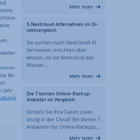
und
Mehr lesen
eitere
cht­mä­
 eine
5 Nextcloud-Al­ter­na­ti­ven im Di­
rekt­ver­gleich
sen.
Sie suchen nach Nextcloud-Al­
ter­na­ti­ven, möchten aber
wei­ter­
wissen, ob sie Nextcloud das
Wasser…
­ten­in­
die Be­
Mehr lesen
uch
m Jahr
Die 7 besten Online-Backup-
ral­bank
Anbieter im Vergleich
Sichern Sie Ihre Daten zu­ver­
läs­sig in der Cloud! Bei diesen 7
Anbietern für Online-Backups…
Mehr lesen