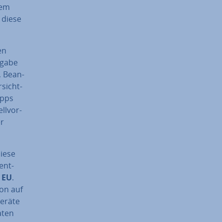
nem
 diese
en
ngabe
, Be­an­
­sicht­
Apps
l­vor­
er
diese
ent­
r EU
.
ion auf
Geräte
Daten