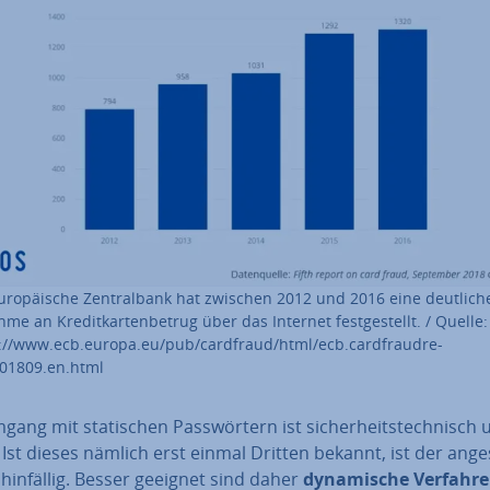
u­ro­päi­sche Zen­tral­bank hat zwischen 2012 und 2016 eine deutlich
me an Kre­dit­kar­ten­be­trug über das Internet fest­ge­stellt. / Quelle:
://www.ecb.europa.eu/pub/cardfraud/html/ecb.card­fraud­re­
01809.en.html
ang mit sta­ti­schen Pass­wör­tern ist si­cher­heits­tech­nisch 
. Ist dieses nämlich erst einmal Dritten bekannt, ist der an­ge­
hinfällig. Besser geeignet sind daher
dy­na­mi­sche Verfahr