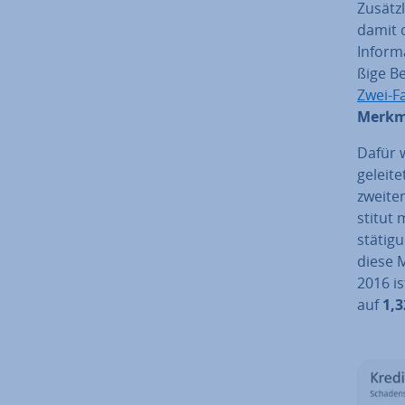
Zu­sätz
damit d
In­for­
ßi­ge B
Zwei-Fa
Merkm
Dafür w
ge­lei­
zweiten
sti­tut
stä­ti­
diese M
2016 i
auf
1,3