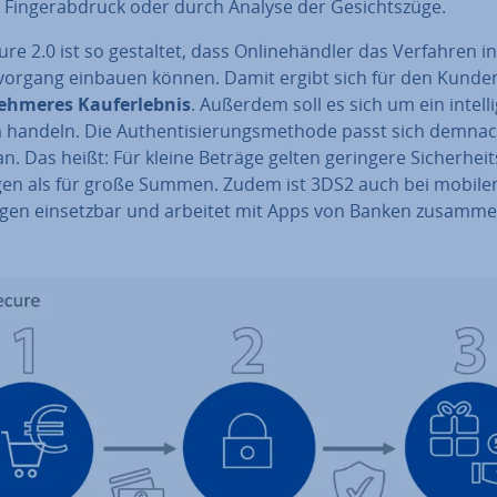
 Fin­ger­ab­druck oder durch Analyse der Ge­sichts­zü­ge.
re 2.0 ist so gestaltet, dass On­line­händ­ler das Verfahren i
l­vor­gang einbauen können. Damit ergibt sich für den Kunde
eh­me­res Kauf­erleb­nis
. Außerdem soll es sich um ein in­tel­li
handeln. Die Au­then­ti­sie­rungs­me­tho­de passt sich demn
an. Das heißt: Für kleine Beträge gelten geringere Si­cher­heits
­gen als für große Summen. Zudem ist 3DS2 auch bei mobile
gen ein­setz­bar und arbeitet mit Apps von Banken zusamme