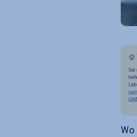
Sie
tie
Lab
sam
GN
Wo 