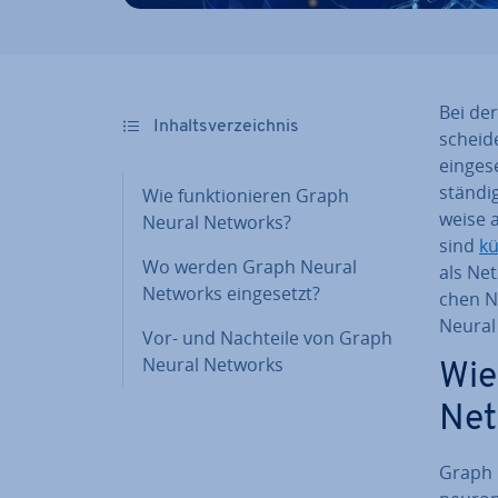
Bei der
In­halts­ver­zeich­nis
schei­
ein­ge­
stän­di
Wie funk­tio­nie­ren Graph
wei­se
Neural Networks?
sind
kü
Wo werden Graph Neural
als Net
Networks ein­ge­setzt?
chen Ne
Neural 
Vor- und Nachteile von Graph
Neural Networks
Wie
Net
Graph 