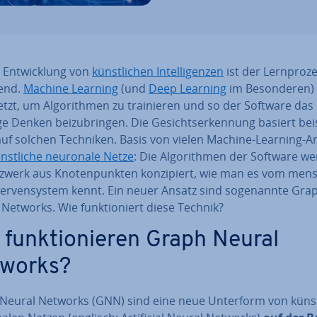
 Ent­wick­lung von
künst­li­chen In­tel­li­gen­zen
ist der Lern­pro­z
dend.
Machine Learning
(und
Deep Learning
im Be­son­de­ren)
setzt, um Al­go­rith­men zu trai­nie­ren und so der Software das 
­ge Denken bei­zu­brin­gen. Die Ge­sichts­er­ken­nung basiert bei­
 auf solchen Techniken. Basis von vielen Machine-Learning-A
nst­li­che neuronale Netze
: Die Al­go­rith­men der Software w
zwerk aus Kno­ten­punk­ten kon­zi­piert, wie man es vom mensc
r­ven­sys­tem kennt. Ein neuer Ansatz sind so­ge­nann­te Gra
Networks. Wie funk­tio­niert diese Technik?
 funk­tio­nie­ren Graph Neural
works?
Neural Networks (GNN) sind eine neue Unterform von künst­