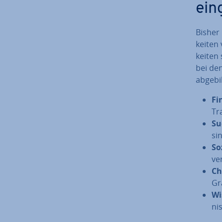
ein­
Bisher 
kei­ten
kei­ten
bei den
ab­ge­b
Fi
Tra
Su
si
So
ve
Ch
Gr
Wi
nis