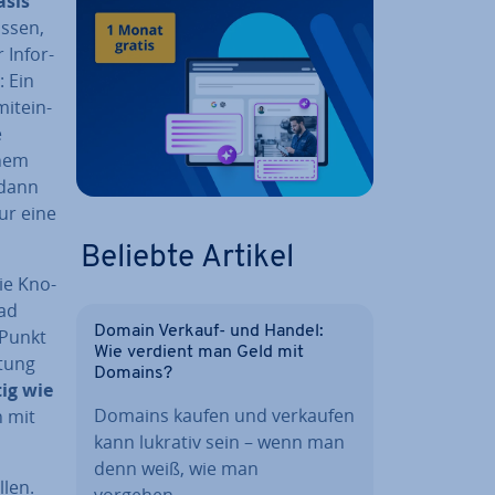
asis
ssen,
In­for­
: Ein
mit­ein­
e
inem
 dann
ur eine
Beliebte Artikel
ie Kno­
fad
Domain Verkauf- und Handel:
 Punkt
Wie verdient man Geld mit
htung
Domains?
tig wie
Domains kaufen und verkaufen
n mit
kann lukrativ sein – wenn man
denn weiß, wie man
­len.
vorgehen…