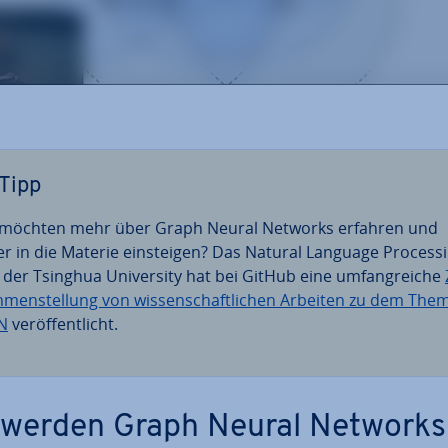
Tipp
 möchten mehr über Graph Neural Networks erfahren und
fer in die Materie ein­stei­gen? Das Natural Language Pro­ces­s
 der Tsinghua Uni­ver­si­ty hat bei GitHub eine um­fang­rei­che
­men­stel­lung von wis­sen­schaft­li­chen Arbeiten zu dem The
N
ver­öf­fent­licht.
werden Graph Neural Networks