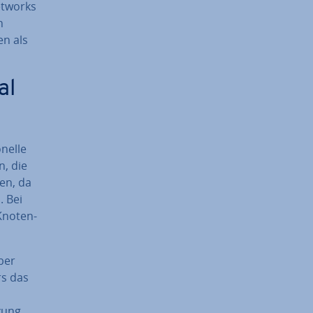
tworks
n
en als
al
nel­le
n, die
ten, da
. Bei
no­ten­
ber
rs das
­zung