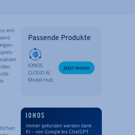
ess ent­
 wird
Passende Produkte
ei­gen­
spiels­
nsätzen
IONOS
erden
Jetzt testen
CLOUD AI
h­li­
Model Hub
ph
li­chen