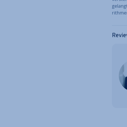
gelangt
rith­me
Revie
Zum Ha