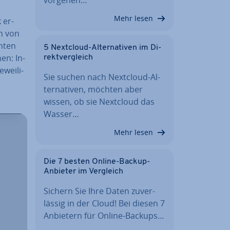
Mehr lesen
 er­
n von
h­ten
5 Nextcloud-Al­ter­na­ti­ven im Di­
en: In­
rekt­ver­gleich
wei­li­
Sie suchen nach Nextcloud-Al­
ter­na­ti­ven, möchten aber
wissen, ob sie Nextcloud das
Wasser…
Mehr lesen
Die 7 besten Online-Backup-
Anbieter im Vergleich
Sichern Sie Ihre Daten zu­ver­
läs­sig in der Cloud! Bei diesen 7
Anbietern für Online-Backups…