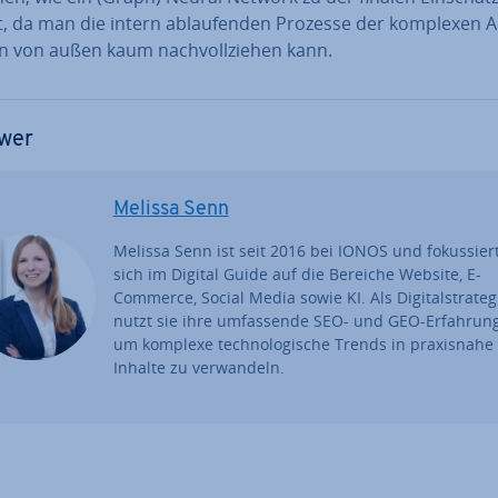
, da man die intern ab­lau­fen­den Prozesse der komplexen Al
n von außen kaum nach­voll­zie­hen kann.
wer
Melissa Senn
Melissa Senn ist seit 2016 bei IONOS und fo­kus­sier
sich im Digital Guide auf die Bereiche Website, E-
Commerce, Social Media sowie KI. Als Di­gi­tal­stra­te­g
nutzt sie ihre um­fas­sen­de SEO- und GEO-Erfahrung
um komplexe tech­no­lo­gi­sche Trends in pra­xis­na­he
Inhalte zu ver­wan­deln.
uptmenü