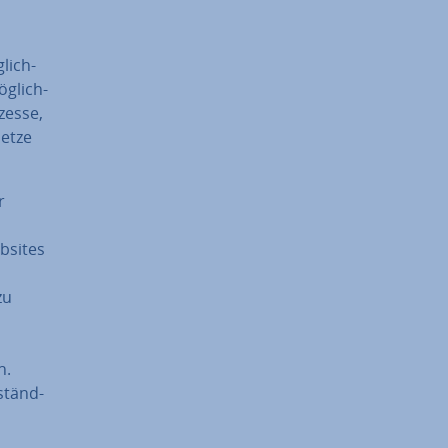
­lich­
g­lich­
ozesse,
Netze
r
ebsites
zu
n.
­ständ­