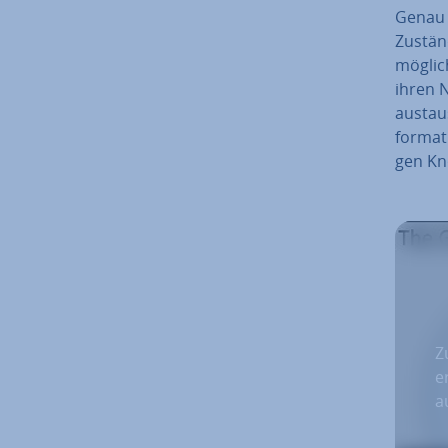
Genau d
Zustän
mög­li
ihren N
aus­ta
for­ma­
gen Kn
Z
e
a