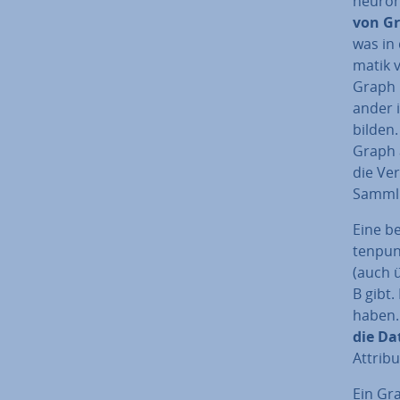
neu­ro­
von G
was in 
ma­tik
Graph 
an­der
bilden
Graph a
die Ver
Sammlu
Eine b
ten­pun
(auch 
B gibt
haben.
die Da
At­tri­
Ein Gra