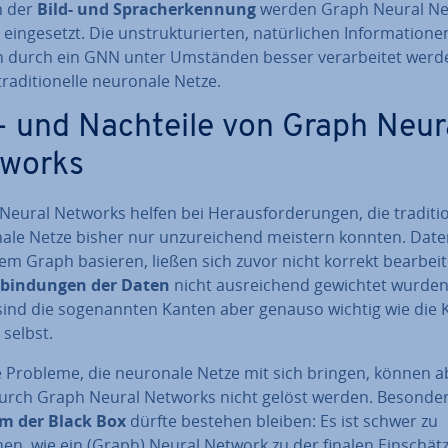
n der
Bild- und Sprach­er­ken­nung
werden Graph Neural Ne
ein­ge­setzt. Die un­struk­tu­rier­ten, na­tür­li­chen In­for­ma­tio­ne
 durch ein GNN unter Umständen besser ver­ar­bei­tet werd
ra­di­tio­nel­le neuronale Netze.
- und Nachteile von Graph Neur
works
eural Networks helfen bei Her­aus­for­de­run­gen, die tra­di­tio­
ale Netze bisher nur un­zu­rei­chend meistern konnten. Date
em Graph basieren, ließen sich zuvor nicht korrekt be­ar­bei­
­bin­dun­gen der Daten
nicht aus­rei­chend gewichtet wurden
ind die so­ge­nann­ten Kanten aber genauso wichtig wie die K
 selbst.
 Probleme, die neuronale Netze mit sich bringen, können a
urch Graph Neural Networks nicht gelöst werden. Besonde
m der Black Box
dürfte bestehen bleiben: Es ist schwer zu
en, wie ein (Graph) Neural Network zu der finalen Ein­schät