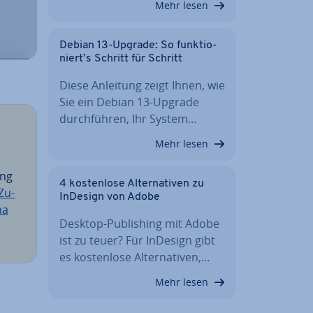
Mehr lesen
Debian 13-Upgrade: So funk­tio­
niert’s Schritt für Schritt
Diese Anleitung zeigt Ihnen, wie
Sie ein Debian 13-Upgrade
durch­füh­ren, Ihr System…
Mehr lesen
ing
4 kos­ten­lo­se Al­ter­na­ti­ven zu
Zu­
InDesign von Adobe
ma
Desktop-Pu­bli­shing mit Adobe
ist zu teuer? Für InDesign gibt
es kos­ten­lo­se Al­ter­na­ti­ven,…
Mehr lesen