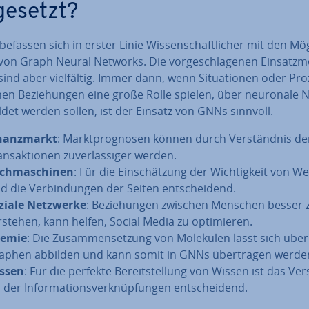
ge­setzt?
befassen sich in erster Linie Wis­sen­schaft­li­cher mit den Mög
 von Graph Neural Networks. Die vor­ge­schla­ge­nen Ein­satz­mö
 sind aber viel­fäl­tig. Immer dann, wenn Si­tua­tio­nen oder Pr
en Be­zie­hun­gen eine große Rolle spielen, über neuronale 
il­det werden sollen, ist der Einsatz von GNNs sinnvoll.
­nanz­markt
: Markt­pro­gno­sen können durch Ver­ständ­nis de
ns­ak­tio­nen zu­ver­läs­si­ger werden.
ch­ma­schi­nen
: Für die Ein­schät­zung der Wich­tig­keit von W
nd die Ver­bin­dun­gen der Seiten ent­schei­dend.
ziale Netzwerke
: Be­zie­hun­gen zwischen Menschen besser 
rstehen, kann helfen, Social Media zu op­ti­mie­ren.
emie
: Die Zu­sam­men­set­zung von Molekülen lässt sich über
aphen abbilden und kann somit in GNNs über­tra­gen werde
ssen
: Für die perfekte Be­reit­stel­lung von Wissen ist das Ver
 der In­for­ma­ti­ons­ver­knüp­fun­gen ent­schei­dend.