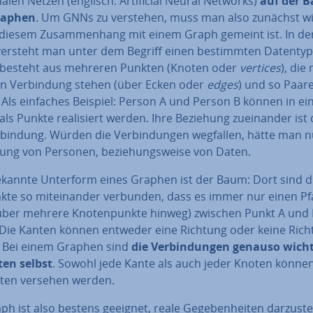
na­len Netzen (englisch: Ar­ti­fi­ci­al Neural Networks)
auf der B
raphen
. Um GNNs zu verstehen, muss man also zunächst wi
diesem Zu­sam­men­hang mit einem Graph gemeint ist. In der 
 versteht man unter dem Begriff einen be­stimm­ten Datentyp
besteht aus mehreren Punkten (Knoten oder
vertices
), die 
 in Ver­bin­dung stehen (über Ecken oder
edges
) und so Paar
. Als einfaches Beispiel: Person A und Person B können in e
ls Punkte rea­li­siert werden. Ihre Beziehung zu­ein­an­der ist
­bin­dung. Würden die Ver­bin­dun­gen wegfallen, hätte man n
ng von Personen, be­zie­hungs­wei­se von Daten.
ekannte Unterform eines Graphen ist der Baum: Dort sind d
k­te so mit­ein­an­der verbunden, dass es immer nur einen P
über mehrere Kno­ten­punk­te hinweg) zwischen Punkt A und
. Die Kanten können entweder eine Richtung oder keine Ric
 Bei einem Graphen sind
die Ver­bin­dun­gen genauso wich
ten selbst
. Sowohl jede Kante als auch jeder Knoten könne
bu­ten versehen werden.
ph ist also bestens geeignet, reale Ge­ge­ben­hei­ten dar­zu­stel