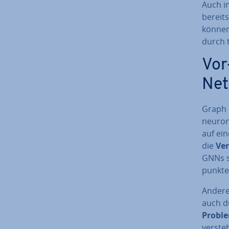
Auch i
bereits 
können
durch t
Vor
Net
Graph N
neuron
auf ein
die
Ver
GNNs s
punk­te
Andere
auch d
Proble
versteh