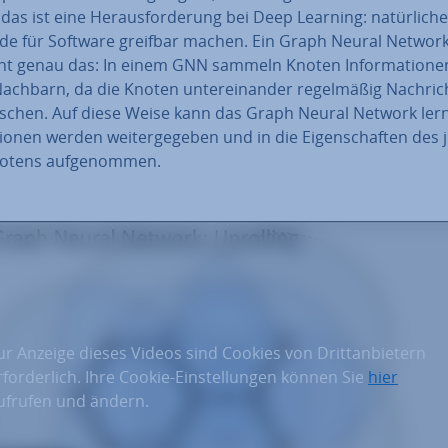
as ist eine Her­aus­for­de­rung bei Deep Learning: na­tür­li­che
de für Software greifbar machen. Ein Graph Neural Network
cht genau das: In einem GNN sammeln Knoten In­for­ma­tio­ne
achbarn, da die Knoten un­ter­ein­an­der re­gel­mä­ßig Nach­ric
u­schen. Auf diese Weise kann das Graph Neural Network lern
tio­nen werden wei­ter­ge­ge­ben und in die Ei­gen­schaf­ten des je­
otens auf­ge­nom­men.
ur Anzeige dieses Videos sind Cookies von Drittanbietern
rforderlich. Ihre Cookie-Einstellungen können Sie
hier
ufrufen und ändern.