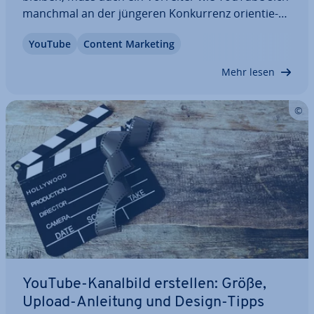
manchmal an der jüngeren Kon­kur­renz ori­en­tie­
ren. YouTube hat sich dazu ent­schie­den, zu­sätz­lich
YouTube
Content Marketing
zur „Community-Funktion“ einen weiteren Kom­mu­
ni­ka­ti­ons­ka­nal an­zu­bie­ten. Wie In­sta­gramm…
Mehr lesen
YouTube-Kanalbild erstellen: Größe,
Upload-Anleitung und Design-Tipps