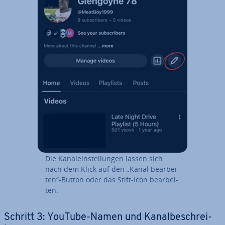
Die Ka­nal­ein­stel­lun­gen lassen sich
nach dem Klick auf den „Kanal be­ar­bei­
ten“-Button oder das Stift-Icon be­ar­bei­
ten.
Schritt 3: YouTube-Namen und Ka­nal­be­schrei­