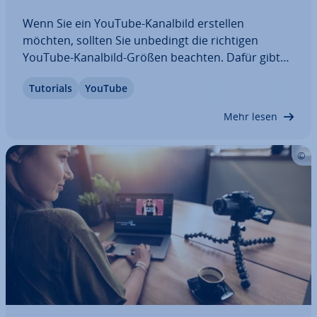
Wenn Sie ein YouTube-Kanalbild erstellen
möchten, sollten Sie unbedingt die richtigen
YouTube-Kanalbild-Größen beachten. Dafür gibt
es Stan­dard­vor­ga­ben, die wir Ihnen hier einfach
Tutorials
YouTube
und über­sicht­lich erläutern. Lesen Sie zudem, was
Sie beim Umgang mit Text­ele­men­ten wie Ihrem…
Mehr lesen