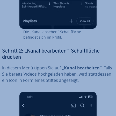
Die „Kanal ansehen“-Schalt­flä­che
befindet sich im Profil.
Schritt 2: „Kanal be­ar­bei­ten“-Schalt­flä­che
drücken
In diesem Menü tippen Sie auf
„Kanal be­ar­bei­ten“
. Falls
Sie bereits Videos hoch­ge­la­den haben, wird statt­des­sen
ein Icon in Form eines Stiftes angezeigt.