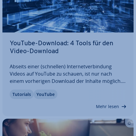
YouTube-Download: 4 Tools für den
Video-Download
Abseits einer (schnellen) In­ter­net­ver­bin­dung
Videos auf YouTube zu schauen, ist nur nach
einem vor­he­ri­gen Download der Inhalte möglich.
Dank ver­schie­de­ner Tools für Windows und Mac
Tutorials
YouTube
ist das Her­un­ter­la­den in ver­schie­de­nen Formaten
und Auf­lö­sun­gen möglich. Wir stellen Ihnen vier…
Mehr lesen