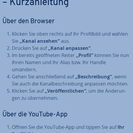
– Kurz­an­lei­tung
Über den Browser
Klicken Sie oben rechts auf Ihr Pro­fil­bild und wählen
Sie
„Kanal ansehen“
aus.
Drücken Sie auf
„Kanal anpassen“
.
Im bereits ge­öff­ne­ten Reiter
„Profil“
können Sie nun
Ihren Namen und Ihr Alias bzw. Ihr Handle
umändern.
Gehen Sie an­schlie­ßend auf
„Be­schrei­bung“
, wenn
Sie auch die Ka­nal­be­schrei­bung anpassen möchten.
Klicken Sie auf
„Ver­öf­fent­li­chen“
, um die Än­de­run­
gen zu über­neh­men.
Über die YouTube-App
Öffnen Sie die YouTube-App und tippen Sie auf
Ihr