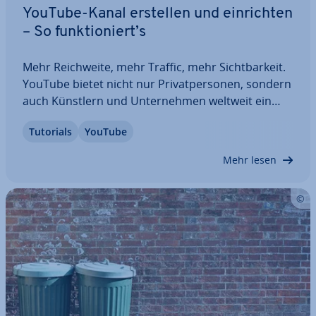
YouTube-Kanal erstellen und ein­rich­ten
– So funk­tio­niert’s
Mehr Reich­wei­te, mehr Traffic, mehr Sicht­bar­keit.
YouTube bietet nicht nur Pri­vat­per­so­nen, sondern
auch Künstlern und Un­ter­neh­men weltweit ein
riesiges Marketing-Potential. Einen eigenen
Tutorials
YouTube
YouTube-Kanal zu erstellen und ein­zu­rich­ten,
dauert dabei nur wenige Minuten. Wir erklären,…
Mehr lesen