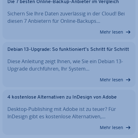
Die 7 besten Online-Backup-Anbieter im Vergleich
Sichern Sie Ihre Daten zu­ver­läs­sig in der Cloud! Bei
diesen 7 Anbietern für Online-Backups…
Mehr lesen
Debian 13-Upgrade: So funk­tio­niert’s Schritt für Schritt
Diese Anleitung zeigt Ihnen, wie Sie ein Debian 13-
Upgrade durch­füh­ren, Ihr System…
Mehr lesen
4 kos­ten­lo­se Al­ter­na­ti­ven zu InDesign von Adobe
Desktop-Pu­bli­shing mit Adobe ist zu teuer? Für
InDesign gibt es kos­ten­lo­se Al­ter­na­ti­ven,…
Mehr lesen