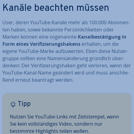
Kanäle beachten müssen
User, deren YouTube-Kanäle mehr als 100.000 Abon­nen­
ten haben, sowie bekannte Per­sön­lich­kei­ten oder
Marken können eine so­ge­nann­te
Ka­nal­be­stä­ti­gung in
Form eines Ve­ri­fi­zie­rungs­ha­kens
erhalten, um die
eigene YouTube-Marke auf­zu­wer­ten. Eben diese Nut­zer­
grup­pe sollten eine Na­mens­än­de­rung gründlich über­
den­ken: Der Ve­ri­fi­zie­rungs­ha­ken geht verloren, wenn der
YouTube-Kanal-Name geändert wird und muss an­schlie­
ßend erneut beantragt werden.
Tipp
Nutzen Sie YouTube-Links mit Zeit­stem­pel, wenn
Sie kein voll­stän­di­ges Video, sondern nur
bestimmte High­lights teilen wollen.