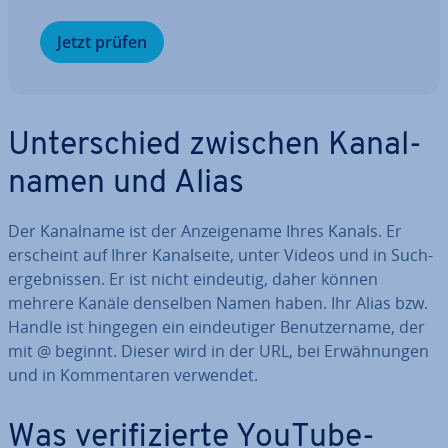
Jetzt prüfen
Un­ter­schied zwischen Ka­nal­
na­men und Alias
Der Kanalname ist der An­zei­ge­na­me Ihres Kanals. Er
erscheint auf Ihrer Ka­nal­sei­te, unter Videos und in Such­
ergeb­nis­sen. Er ist nicht eindeutig, daher können
mehrere Kanäle denselben Namen haben. Ihr Alias bzw.
Handle ist hingegen ein ein­deu­ti­ger Be­nut­zer­na­me, der
mit @ beginnt. Dieser wird in der URL, bei Er­wäh­nun­gen
und in Kom­men­ta­ren verwendet.
Was ve­ri­fi­zier­te YouTube-