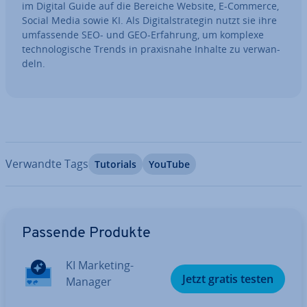
im Digital Guide auf die Bereiche Website, E-Commerce,
Social Media sowie KI. Als Di­gi­tal­stra­te­gin nutzt sie ihre
um­fas­sen­de SEO- und GEO-Erfahrung, um komplexe
tech­no­lo­gi­sche Trends in pra­xis­na­he Inhalte zu ver­wan­
deln.
Verwandte Tags
Tutorials
YouTube
Zum Hauptmenü
Passende Produkte
KI Marketing-
Jetzt gratis testen
Manager