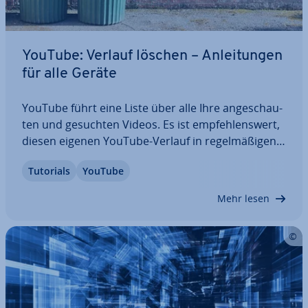
YouTube: Verlauf löschen – An­lei­tun­gen
für alle Geräte
YouTube führt eine Liste über alle Ihre an­ge­schau­
ten und gesuchten Videos. Es ist emp­feh­lens­wert,
diesen eigenen YouTube-Verlauf in re­gel­mä­ßi­gen
Abständen zu löschen. Auf diese Weise schaffen
Tutorials
YouTube
Sie Ordnung in Ihren au­to­ma­ti­schen YouTube-
Emp­feh­lun­gen und ver­rin­gern das Risiko, dass…
Mehr lesen