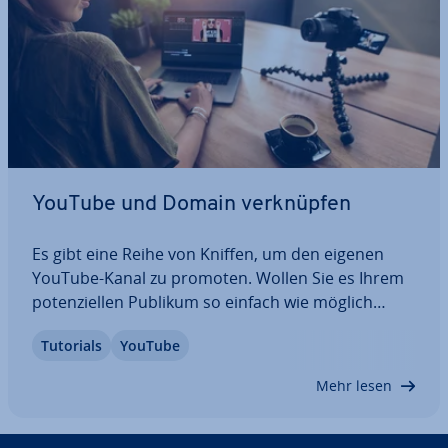
YouTube und Domain ver­knüp­fen
Es gibt eine Reihe von Kniffen, um den eigenen
YouTube-Kanal zu promoten. Wollen Sie es Ihrem
po­ten­zi­el­len Publikum so einfach wie möglich
machen, Ihren Content auf­zu­ru­fen, verbinden Sie
Tutorials
YouTube
Ihr Profil auf YouTube einfach mit einer eigenen
Domain. Hierfür re­gis­trie­ren Sie eine…
Mehr lesen