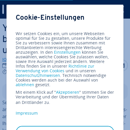
Digital Guide
Cookie-Einstellungen
Zum Haupt­in­halt springen
YouTube-Namen ändern: So
Wir setzen Cookies ein, um unsere Webseiten
benennen Sie Ihren Channel
optimal für Sie zu gestalten, unsere Produkte für
Sie zu verbessern sowie Ihnen zusammen mit
Drittanbietern interessengerechte Werbung
um
anzuzeigen. In den
Einstellungen
können Sie
auswählen, welche Cookies Sie zulassen wollen,
IONOS Redaktion
sowie Ihre Auswahl jederzeit ändern. Weitere
Auf Facebo
Auf Tw
A
13.01.2026
Infos finden Sie in unserer
Richtlinie zur
Verwendung von Cookies
und in unseren
5 mins
Datenschutzhinweisen
. Technisch notwendige
Cookies werden auch bei der Auswahl von
ablehnen
gesetzt.
In­halts­ver­zeich­nis
Mit einem Klick auf "
Akzeptieren
" stimmen Sie der
Verarbeitung und der Übermittlung Ihrer Daten
Seit 2021 lässt sich der Channel-Name bei YouTube
an Drittländer zu.
ändern, ohne dass der Google-Account von der Na­mens­
Impressum
an­pas­sung betroffen ist. Dafür müssen Sie lediglich über
Ihr Pro­fil­bild auf Ihren Kanal gehen und die Ka­nal­ein­stel­