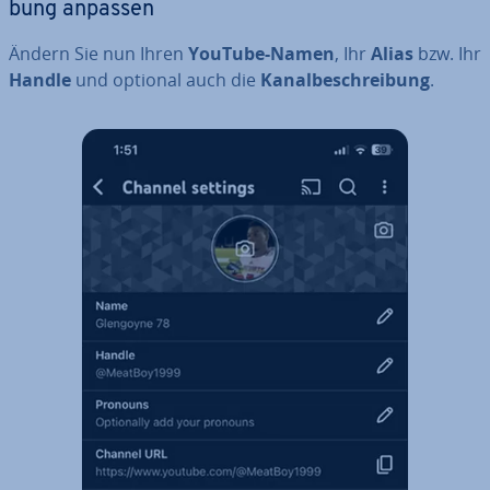
bung anpassen
Ändern Sie nun Ihren
YouTube-Namen
, Ihr
Alias
bzw. Ihr
Handle
und optional auch die
Ka­nal­be­schrei­bung
.