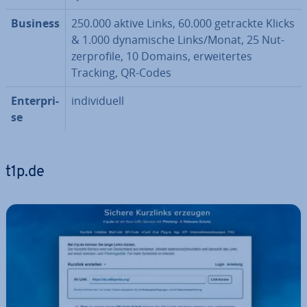
Business
250.000 aktive Links, 60.000 getrackte Klicks
& 1.000 dy­na­mi­sche Links/Monat, 25 Nut­
zer­pro­fi­le, 10 Domains, er­wei­ter­tes
Tracking, QR-Codes
En­ter­pri­
in­di­vi­du­ell
se
t1p.de