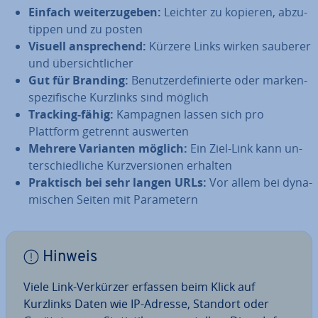
Einfach wei­ter­zu­ge­ben:
Leichter zu kopieren, ab­zu­
tip­pen und zu posten
Visuell an­spre­chend:
Kürzere Links wirken sauberer
und über­sicht­li­cher
Gut für Branding:
Be­nut­zer­de­fi­nier­te oder mar­ken­
spe­zi­fi­sche Kurzlinks sind möglich
Tracking-fähig:
Kampagnen lassen sich pro
Plattform getrennt auswerten
Mehrere Varianten möglich:
Ein Ziel-Link kann un­
ter­schied­li­che Kurz­ver­sio­nen erhalten
Praktisch bei sehr langen URLs:
Vor allem bei dy­na­
mi­schen Seiten mit Pa­ra­me­tern
Hinweis
Viele Link-Verkürzer erfassen beim Klick auf
Kurzlinks Daten wie IP-Adresse, Standort oder