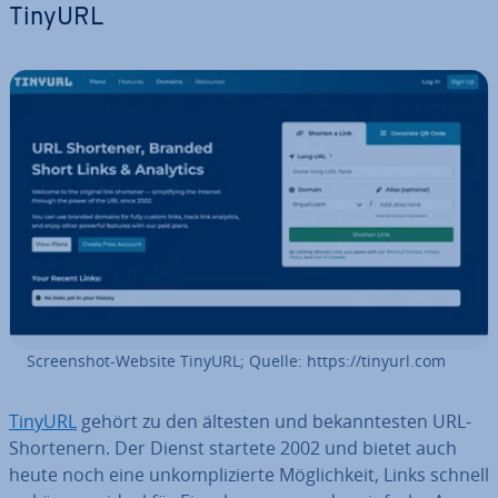
TinyURL
Screen­shot-Website TinyURL; Quelle: https://tinyurl.com
TinyURL
gehört zu den ältesten und be­kann­tes­ten URL-
Shor­ten­ern. Der Dienst startete 2002 und bietet auch
heute noch eine un­kom­pli­zier­te Mög­lich­keit, Links schnell