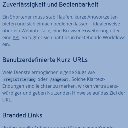
Zu­ver­läs­sig­keit und Be­dien­bar­keit
Ein Shortener muss stabil laufen, kurze Ant­wort­zei­ten
bieten und sich einfach bedienen lassen – idea­ler­wei­se
über ein Web­in­ter­face, eine Browser-Er­wei­te­rung oder
eine
API
. So fügt er sich nahtlos in be­stehen­de Workflows
ein.
Be­nut­zer­de­fi­nier­te Kurz-URLs
Viele Dienste er­mög­li­chen eigene Slugs wie
oder
. Solche Klartext-
/registrierung
/angebot
Endungen sind leichter zu merken, wirken ver­trau­ens­
wür­di­ger und geben Nutzenden Hinweise auf das Ziel der
URL.
Branded Links
Pro­fes­sio­nel­le Anbieter un­ter­stüt­zen eigene Kurz­do­