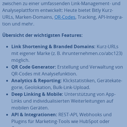
zwi­schen zu einer um­fas­sen­den Link-Ma­nage­ment- und
Ana­ly­se­platt­form ent­wi­ckelt: Heute bietet Bitly Kurz-
URLs, Marken-Domains,
QR-Codes
, Tracking, API-In­te­gra­
ti­on und mehr.
Übersicht der wich­tigs­ten Features:
Link Shor­tening & Branded Domains:
Kurz-URLs
mit eigener Marke (z. B. ihr­un­ter­neh­men.co/abc123)
möglich.
QR Code Generator:
Er­stel­lung und Ver­wal­tung von
QR-Codes mit Ana­ly­se­funk­ti­on.
Analytics & Reporting:
Klick­sta­tis­ti­ken, Ge­rä­te­ka­te­
go­rie, Geo­lo­ka­ti­on, Bulk-Link-Upload.
Deep Linking & Mobile:
Un­ter­stüt­zung von App-
Links und in­di­vi­dua­li­sier­ten Wei­ter­lei­tun­gen auf
mobilen Geräten.
API & In­te­gra­tio­nen:
REST-API, Webhooks und
Plugins für Marketing‐Tools wie HubSpot oder