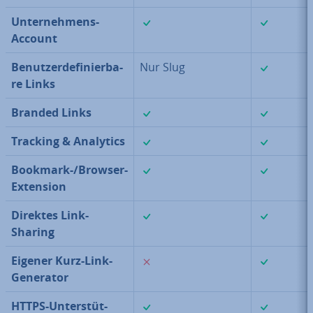
✓
✓
Un­ter­neh­mens-
Account
✓
Be­nut­zer­de­fi­nier­ba­
Nur Slug
re Links
✓
✓
Branded Links
✓
✓
Tracking & Analytics
✓
✓
Bookmark-/Browser-
Extension
✓
✓
Direktes Link-
Sharing
✗
✓
Eigener Kurz-Link-
Generator
✓
✓
HTTPS-Un­ter­stüt­