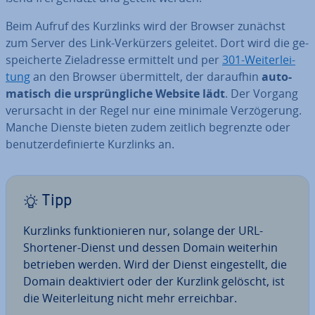
Beim Aufruf des Kurzlinks wird der Browser zunächst
zum Server des Link-Ver­kür­zers geleitet. Dort wird die ge­
spei­cher­te Ziel­adres­se ermittelt und per
301-Wei­ter­lei­
tung
an den Browser über­mit­telt, der daraufhin
au­to­
ma­tisch die ur­sprüng­li­che Website lädt
. Der Vorgang
ver­ur­sacht in der Regel nur eine minimale Ver­zö­ge­rung.
Manche Dienste bieten zudem zeitlich begrenzte oder
be­nut­zer­de­fi­nier­te Kurzlinks an.
Tipp
Kurzlinks funk­tio­nie­ren nur, solange der URL-
Shortener-Dienst und dessen Domain weiterhin
betrieben werden. Wird der Dienst ein­ge­stellt, die
Domain de­ak­ti­viert oder der Kurzlink gelöscht, ist
die Wei­ter­lei­tung nicht mehr er­reich­bar.