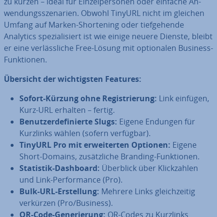
zu kürzen – ideal für Ein­zel­per­so­nen oder einfache An­
wen­dungs­sze­na­ri­en. Obwohl TinyURL nicht im gleichen
Umfang auf Marken-Shor­tening oder tief­ge­hen­de
Analytics spe­zia­li­siert ist wie einige neuere Dienste, bleibt
er eine ver­läss­li­che Free-Lösung mit op­tio­na­len Business-
Funk­tio­nen.
Übersicht der wich­tigs­ten Features:
Sofort-Kürzung ohne Re­gis­trie­rung:
Link einfügen,
Kurz-URL erhalten – fertig.
Be­nut­zer­de­fi­nier­te Slugs:
Eigene Endungen für
Kurzlinks wählen (sofern verfügbar).
TinyURL Pro mit er­wei­ter­ten Optionen:
Eigene
Short-Domains, zu­sätz­li­che Branding-Funk­tio­nen.
Statistik-Dashboard:
Überblick über Klick­zah­len
und Link-Per­for­mance (Pro).
Bulk-URL-Er­stel­lung:
Mehrere Links gleich­zei­tig
verkürzen (Pro/Business).
QR-Code-Ge­ne­rie­rung:
QR-Codes zu Kurzlinks