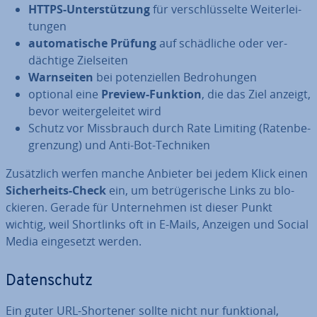
HTTPS-Un­ter­stüt­zung
für ver­schlüs­sel­te Wei­ter­lei­
tun­gen
au­to­ma­ti­sche Prüfung
auf schäd­li­che oder ver­
däch­ti­ge Ziel­sei­ten
Warn­sei­ten
bei po­ten­zi­el­len Be­dro­hun­gen
optional eine
Preview-Funktion
, die das Ziel anzeigt,
bevor wei­ter­ge­lei­tet wird
Schutz vor Miss­brauch durch Rate Limiting (Ra­ten­be­
gren­zung) und Anti-Bot-Techniken
Zu­sätz­lich werfen manche Anbieter bei jedem Klick einen
Si­cher­heits-Check
ein, um be­trü­ge­ri­sche Links zu blo­
ckie­ren. Gerade für Un­ter­neh­men ist dieser Punkt
wichtig, weil Short­links oft in E-Mails, Anzeigen und Social
Media ein­ge­setzt werden.
Da­ten­schutz
Ein guter URL-Shortener sollte nicht nur funk­tio­nal,