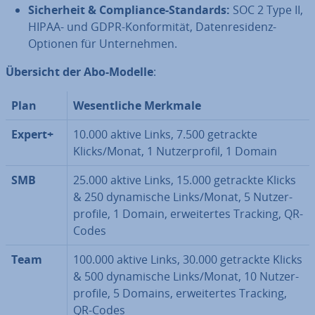
Si­cher­heit & Com­pli­ance-Standards:
SOC 2 Type II,
HIPAA- und GDPR-Kon­for­mi­tät, Da­ten­re­si­denz-
Optionen für Un­ter­neh­men.
Übersicht der Abo-Modelle
:
Plan
We­sent­li­che Merkmale
Expert+
10.000 aktive Links, 7.500 getrackte
Klicks/Monat, 1 Nut­zer­pro­fil, 1 Domain
SMB
25.000 aktive Links, 15.000 getrackte Klicks
& 250 dy­na­mi­sche Links/Monat, 5 Nut­zer­
pro­fi­le, 1 Domain, er­wei­ter­tes Tracking, QR-
Codes
Team
100.000 aktive Links, 30.000 getrackte Klicks
& 500 dy­na­mi­sche Links/Monat, 10 Nut­zer­
pro­fi­le, 5 Domains, er­wei­ter­tes Tracking,
QR-Codes