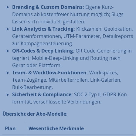
Branding & Custom Domains:
Eigene Kurz-
Domains ab kos­ten­frei­er Nutzung möglich; Slugs
lassen sich in­di­vi­du­ell gestalten.
Link Analytics & Tracking:
Klick­zah­len, Geo­lo­ka­ti­on,
Ge­rä­te­in­for­ma­tio­nen, UTM-Parameter, De­tail­re­ports
zur Kam­pa­gnen­steue­rung.
QR-Codes & Deep Linking:
QR-Code‐Ge­ne­rie­rung in­
te­griert; Mobile-Deep-Linking und Routing nach
Gerät oder Plattform.
Team- & Workflow-Funk­tio­nen:
Workspaces,
Team-Zugänge, Mit­ar­bei­ter­rol­len, Link‐Galerien,
Bulk-Be­ar­bei­tung.
Si­cher­heit & Com­pli­ance:
SOC 2 Typ II, GDPR-Kon­
for­mi­tät, ver­schlüs­sel­te Ver­bin­dun­gen.
Übersicht der Abo-Modelle
:
Plan
We­sent­li­che Merkmale