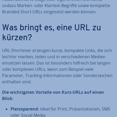
sodass Marken- oder Klartext-Begriffe sowie komplette
Branded-Short-URLs ein­ge­setzt werden können.
Was bringt es, eine URL zu
kürzen?
URL-Shortener erzeugen kurze, kompakte Links, die sich
leichter merken, teilen und in ver­schie­de­nen Medien
einsetzen lassen. Das ist besonders hilfreich bei langen
oder komplexen URLs, wenn zum Beispiel viele
Parameter, Tracking-In­for­ma­tio­nen oder Son­der­zei­chen
enthalten sind.
Die wich­tigs­ten Vorteile von Kurz-URLs auf einen
Blick:
Platz­spa­rend:
Ideal für Print, Prä­sen­ta­tio­nen, SMS
oder Social Media