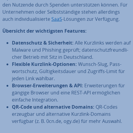
den Nutzende durch Spenden un­ter­stüt­zen können. Für
Un­ter­neh­men oder Selbst­stän­di­ge stehen al­ler­dings
auch in­di­vi­dua­li­sier­te
SaaS
-Lösungen zur Verfügung.
Übersicht der wich­tigs­ten Features:
Da­ten­schutz & Si­cher­heit:
Alle Kurzlinks werden auf
Malware und Phishing geprüft; da­ten­schutz­freund­li­
cher Betrieb mit Sitz in Deutsch­land.
Flexible Kurzlink-Optionen:
Wunsch-Slug, Pass­
wort­schutz, Gül­tig­keits­dau­er und Zugriffs-Limit für
jeden Link wählbar.
Browser-Er­wei­te­run­gen & API:
Er­wei­te­run­gen für
gängige Browser und eine REST-API er­mög­li­chen
einfache In­te­gra­ti­on.
QR-Code und al­ter­na­ti­ve Domains:
QR-Codes
erzeugbar und al­ter­na­ti­ve Kurzlink-Domains
verfügbar (z. B. 0cn.de, ogy.de) für mehr Auswahl.