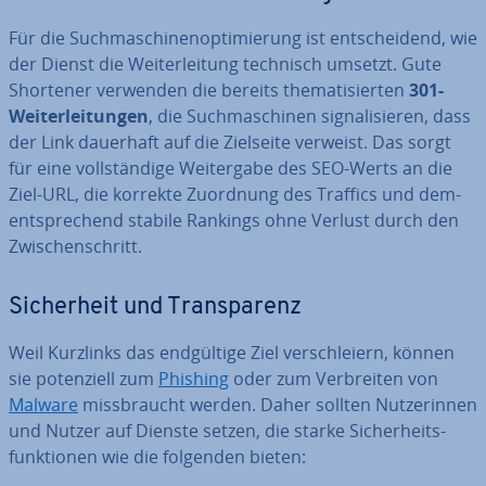
Für die Such­ma­schi­nen­op­ti­mie­rung ist ent­schei­dend, wie
der Dienst die Wei­ter­lei­tung technisch umsetzt. Gute
Shortener verwenden die bereits the­ma­ti­sier­ten
301-
Wei­ter­lei­tun­gen
, die Such­ma­schi­nen si­gna­li­sie­ren, dass
der Link dauerhaft auf die Zielseite verweist. Das sorgt
für eine voll­stän­di­ge Wei­ter­ga­be des SEO-Werts an die
Ziel-URL, die korrekte Zuordnung des Traffics und dem­
entspre­chend stabile Rankings ohne Verlust durch den
Zwi­schen­schritt.
Si­cher­heit und Trans­pa­renz
Weil Kurzlinks das end­gül­ti­ge Ziel ver­schlei­ern, können
sie po­ten­zi­ell zum
Phishing
oder zum Ver­brei­ten von
Malware
miss­braucht werden. Daher sollten Nut­ze­rin­nen
und Nutzer auf Dienste setzen, die starke Si­cher­heits­
funk­tio­nen wie die folgenden bieten: