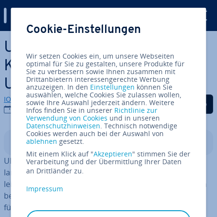
Digital Guide
Cookie-Einstellungen
Zum Haupt­in­halt springen
URL-Shortener zum Link-
Wir setzen Cookies ein, um unsere Webseiten
Kürzen – die 5 besten Kurz-
optimal für Sie zu gestalten, unsere Produkte für
Sie zu verbessern sowie Ihnen zusammen mit
Drittanbietern interessengerechte Werbung
URL-Dienste
anzuzeigen. In den
Einstellungen
können Sie
auswählen, welche Cookies Sie zulassen wollen,
IONOS Redaktion
Auf Facebook teilen
Auf Twitter teilen
Auf LinkedIn tei
sowie Ihre Auswahl jederzeit ändern. Weitere
13.01.2026
Infos finden Sie in unserer
Richtlinie zur
Verwendung von Cookies
und in unseren
Datenschutzhinweisen
. Technisch notwendige
Cookies werden auch bei der Auswahl von
ablehnen
gesetzt.
In­halts­ver­zeich­nis
Mit einem Klick auf "
Akzeptieren
" stimmen Sie der
URL-Shortener oder auch Link-(Ver-)Kürzer re­du­zie­ren
Verarbeitung und der Übermittlung Ihrer Daten
an Drittländer zu.
lange Adressen auf nur wenige Zeichen, die deutlich
leichter zu handhaben sind und darüber hinaus einfach
Impressum
besser aussehen. Wir zeigen Ihnen die besten Anbieter
für Kurz-URLs.