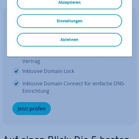
Akzeptieren
Domain kaufen
Einstellungen
Re­gis­trie­ren Sie Ihre perfekte
Domain
Ablehnen
Inklusive 1 SSL-Wildcard-Zer­ti­fi­kat pro
Vertrag
Inklusive Domain Lock
Inklusive Domain Connect für einfache DNS-
Ein­rich­tung
Jetzt prüfen