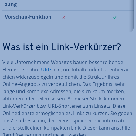
zung
✗
✓
Vorschau-Funktion
Was ist ein Link-Verkürzer?
Viele Un­ter­neh­mens-Websites bauen be­schrei­ben­de
Elemente in ihre
URLs
ein, um Inhalte oder Da­ten­hier­ar­
chien wi­der­zu­spie­geln und damit die Struktur ihres
Online-Angebots zu ver­deut­li­chen. Das Ergebnis: sehr
lange und komplexe Adressen, die sich kaum merken,
abtippen oder teilen lassen. An dieser Stelle kommen
Link-Verkürzer bzw. URL-Shortener zum Einsatz. Diese
On­line­diens­te er­mög­li­chen es, Links zu kürzen. Sie geben
die Ziel­adres­se ein, der Dienst speichert sie intern ab
und erstellt einen kompakten Link. Dieser kann an­schlie­
ßend frei genutzt und geteilt werden.