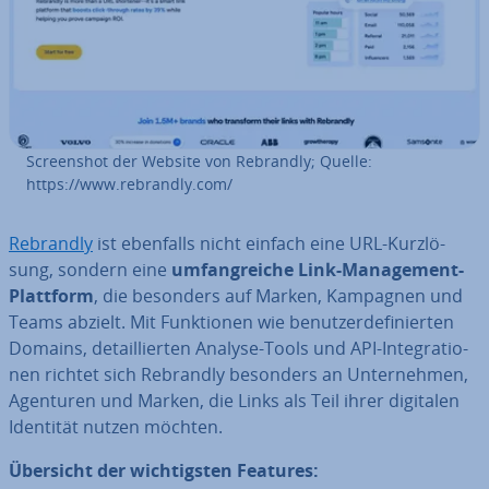
Screen­shot der Website von Rebrandly; Quelle:
https://www.rebrandly.com/
Rebrandly
ist ebenfalls nicht einfach eine URL-Kurz­lö­
sung, sondern eine
um­fang­rei­che Link-Ma­nage­ment-
Plattform
, die besonders auf Marken, Kampagnen und
Teams abzielt. Mit Funk­tio­nen wie be­nut­zer­de­fi­nier­ten
Domains, de­tail­lier­ten Analyse-Tools und API-In­te­gra­tio­
nen richtet sich Rebrandly besonders an Un­ter­neh­men,
Agenturen und Marken, die Links als Teil ihrer digitalen
Identität nutzen möchten.
Übersicht der wich­tigs­ten Features: