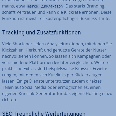
mains, etwa
. Das stärkt Branding,
marke.link/aktion
schafft Vertrauen und kann die Klickrate erhöhen. Diese
Funktion ist meist Teil kos­ten­pflich­ti­ger Business-Tarife.
Tracking und Zu­satz­funk­tio­nen
Viele Shortener liefern Ana­ly­se­funk­tio­nen, mit denen Sie
Klick­zah­len, Herkunft und genutzte Geräte der Nutzer
nach­voll­zie­hen können. So lassen sich Kampagnen oder
ver­schie­de­ne Platt­for­men leichter ver­glei­chen. Weitere
prak­ti­sche Extras sind bei­spiels­wei­se Browser-Er­wei­te­
run­gen, mit denen sich Kurzlinks per Klick erzeugen
lassen. Einige Dienste un­ter­stüt­zen zudem direktes
Teilen auf Social Media oder er­mög­li­chen es, einen
eigenen Kurzlink-Generator für das eigene Hosting ein­zu­
rich­ten.
SEO-freund­li­che Wei­ter­lei­tun­gen