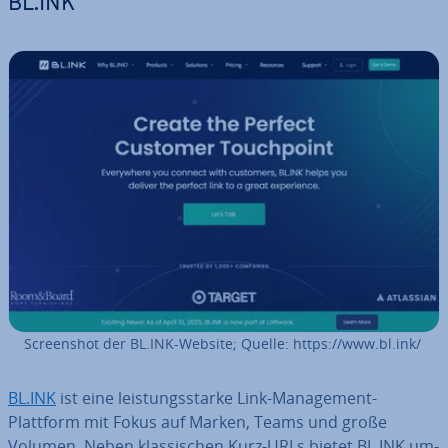
BL.INK
Screen­shot der BL.INK-Website; Quelle: https://www.bl.ink/
BL.INK
ist eine leis­tungs­star­ke Link-Ma­nage­ment-
Plattform mit Fokus auf Marken, Teams und große
Volumen. Neben klas­si­schen Kurz-URLs bietet BL.INK um­