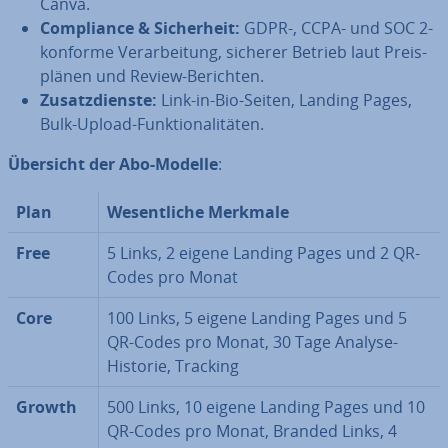
Canva.
Com­pli­ance & Si­cher­heit:
GDPR-, CCPA- und SOC 2-
konforme Ver­ar­bei­tung, sicherer Betrieb laut Preis­
plä­nen und Review‐Berichten.
Zu­satz­diens­te:
Link-in-Bio-Seiten, Landing Pages,
Bulk-Upload-Funk­tio­na­li­tä­ten.
Übersicht der Abo-Modelle
:
Plan
We­sent­li­che Merkmale
Free
5 Links, 2 eigene Landing Pages und 2 QR-
Codes pro Monat
Core
100 Links, 5 eigene Landing Pages und 5
QR-Codes pro Monat, 30 Tage Analyse-
Historie, Tracking
Growth
500 Links, 10 eigene Landing Pages und 10
QR-Codes pro Monat, Branded Links, 4