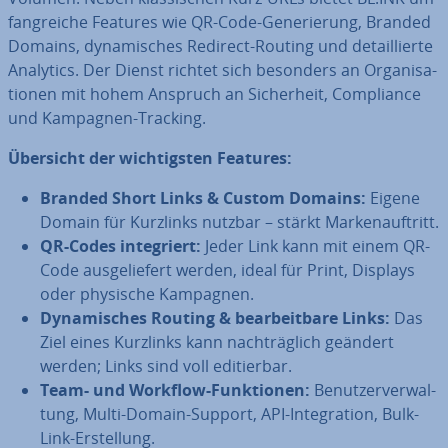
fang­rei­che Features wie QR-Code-Ge­ne­rie­rung, Branded
Domains, dy­na­mi­sches Redirect-Routing und de­tail­lier­te
Analytics. Der Dienst richtet sich besonders an Or­ga­ni­sa­
tio­nen mit hohem Anspruch an Si­cher­heit, Com­pli­ance
und Kampagnen-Tracking.
Übersicht der wich­tigs­ten Features:
Branded Short Links & Custom Domains:
Eigene
Domain für Kurzlinks nutzbar – stärkt Mar­ken­auf­tritt.
QR-Codes in­te­griert:
Jeder Link kann mit einem QR-
Code aus­ge­lie­fert werden, ideal für Print, Displays
oder physische Kampagnen.
Dy­na­mi­sches Routing & be­ar­beit­ba­re Links:
Das
Ziel eines Kurzlinks kann nach­träg­lich geändert
werden; Links sind voll edi­tier­bar.
Team- und Workflow-Funk­tio­nen:
Be­nut­zer­ver­wal­
tung, Multi-Domain-Support, API-In­te­gra­ti­on, Bulk-
Link-Er­stel­lung.