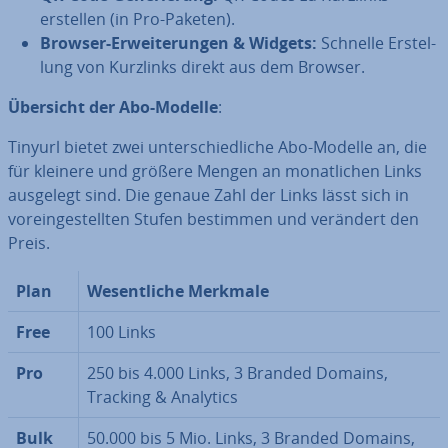
erstellen (in Pro-Paketen).
Browser-Er­wei­te­run­gen & Widgets:
Schnelle Er­stel­
lung von Kurzlinks direkt aus dem Browser.
Übersicht der Abo-Modelle
:
Tinyurl bietet zwei un­ter­schied­li­che Abo-Modelle an, die
für kleinere und größere Mengen an mo­nat­li­chen Links
ausgelegt sind. Die genaue Zahl der Links lässt sich in
vor­ein­ge­stell­ten Stufen bestimmen und verändert den
Preis.
Plan
We­sent­li­che Merkmale
Free
100 Links
Pro
250 bis 4.000 Links, 3 Branded Domains,
Tracking & Analytics
Bulk
50.000 bis 5 Mio. Links, 3 Branded Domains,