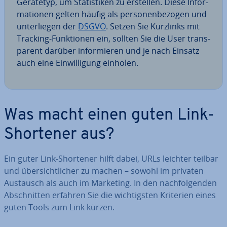
Gerätetyp, um Sta­tis­ti­ken zu erstellen. Diese In­for­
ma­tio­nen gelten häufig als per­so­nen­be­zo­gen und
un­ter­lie­gen der
DSGVO
. Setzen Sie Kurzlinks mit
Tracking-Funk­tio­nen ein, sollten Sie die User trans­
pa­rent darüber in­for­mie­ren und je nach Einsatz
auch eine Ein­wil­li­gung einholen.
Was macht einen guten Link-
Shortener aus?
Ein guter Link-Shortener hilft dabei, URLs leichter teilbar
und über­sicht­li­cher zu machen – sowohl im privaten
Austausch als auch im Marketing. In den nach­fol­gen­den
Ab­schnit­ten erfahren Sie die wich­tigs­ten Kriterien eines
guten Tools zum Link kürzen.