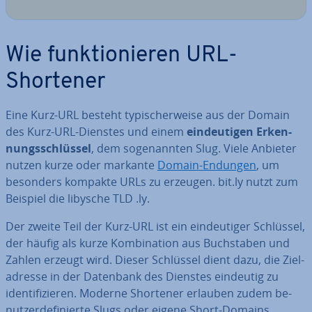
Wie funk­tio­nie­ren URL-
Shortener
Eine Kurz-URL besteht ty­pi­scher­wei­se aus der Domain
des Kurz-URL-Dienstes und einem
ein­deu­ti­gen Er­ken­
nungs­schlüs­sel
, dem so­ge­nann­ten Slug. Viele Anbieter
nutzen kurze oder markante
Domain-Endungen
, um
besonders kompakte URLs zu erzeugen. bit.ly nutzt zum
Beispiel die libysche TLD .ly.
Der zweite Teil der Kurz-URL ist ein ein­deu­ti­ger Schlüssel,
der häufig als kurze Kom­bi­na­ti­on aus Buch­sta­ben und
Zahlen erzeugt wird. Dieser Schlüssel dient dazu, die Ziel­
adres­se in der Datenbank des Dienstes eindeutig zu
iden­ti­fi­zie­ren. Moderne Shortener erlauben zudem be­
nut­zer­de­fi­nier­te Slugs oder eigene Short-Domains,