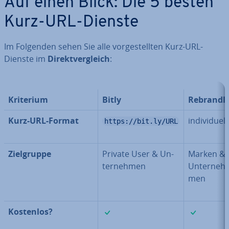
Auf einen Blick: Die 5 besten
Kurz-URL-Dienste
Im Folgenden sehen Sie alle vor­ge­stell­ten Kurz-URL-
Dienste im
Di­rekt­ver­gleich
:
Kriterium
Bitly
Rebrandl
Kurz-URL-Format
in­di­vi­du­ell
https://bit.ly/URL
Ziel­grup­pe
Private User & Un­
Marken &
ter­neh­men
Un­ter­neh­
men
✓
✓
Kostenlos?