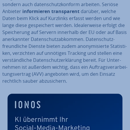
sondern auch da­ten­schutz­kon­form arbeiten. Seriöse
Anbieter
in­for­mie­ren trans­pa­rent
darüber, welche
Daten beim Klick auf Kurzlinks erfasst werden und wie
lange diese ge­spei­chert werden. Idea­ler­wei­se erfolgt die
Spei­che­rung auf Servern innerhalb der EU oder auf Basis
an­er­kann­ter Da­ten­schutz­ab­kom­men. Da­ten­schutz­
freund­li­che Dienste bieten zudem an­ony­mi­sier­te Sta­tis­ti­
ken, ver­zich­ten auf unnötiges Tracking und stellen eine
ver­ständ­li­che Da­ten­schutz­er­klä­rung bereit. Für Un­ter­
neh­men ist außerdem wichtig, dass ein Auf­trags­ver­ar­bei­
tungs­ver­trag (AVV) angeboten wird, um den Einsatz
rechtlich sauber ab­zu­si­chern.