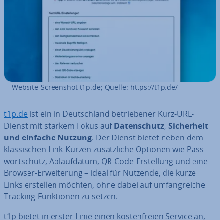
Website-Screen­shot t1p.de; Quelle: https://t1p.de/
t1p.de
ist ein in Deutsch­land be­trie­be­ner Kurz-URL-
Dienst mit starkem Fokus auf
Da­ten­schutz, Si­cher­heit
und einfache Nutzung
. Der Dienst bietet neben dem
klas­si­schen Link-Kürzen zu­sätz­li­che Optionen wie Pass­
wort­schutz, Ab­lauf­da­tum, QR-Code-Er­stel­lung und eine
Browser-Er­wei­te­rung – ideal für Nutzende, die kurze
Links erstellen möchten, ohne dabei auf um­fang­rei­che
Tracking-Funk­tio­nen zu setzen.
t1p bietet in erster Linie einen kos­ten­frei­en Service an,