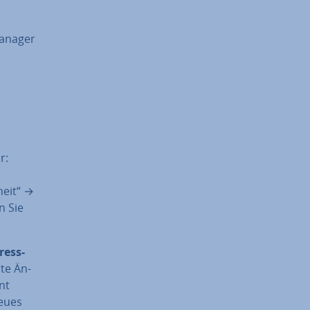
Manager
r:
heit“ →
n Sie
ress­
­te Än­
nt
neues