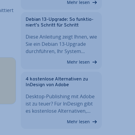
Mehr lesen
t­tiert
Debian 13-Upgrade: So funk­tio­
niert’s Schritt für Schritt
n
Diese Anleitung zeigt Ihnen, wie
Sie ein Debian 13-Upgrade
durch­füh­ren, Ihr System…
Mehr lesen
4 kos­ten­lo­se Al­ter­na­ti­ven zu
InDesign von Adobe
Desktop-Pu­bli­shing mit Adobe
ist zu teuer? Für InDesign gibt
es kos­ten­lo­se Al­ter­na­ti­ven,…
Mehr lesen