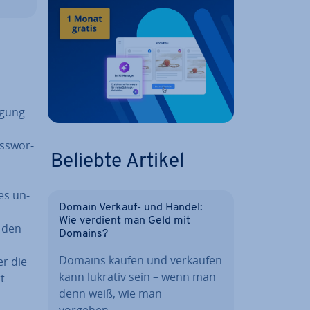
­gung
ss­wor­
Beliebte Artikel
es un­
Domain Verkauf- und Handel:
Wie verdient man Geld mit
f den
Domains?
Domains kaufen und verkaufen
er die
kann lukrativ sein – wenn man
t
denn weiß, wie man
vorgehen…