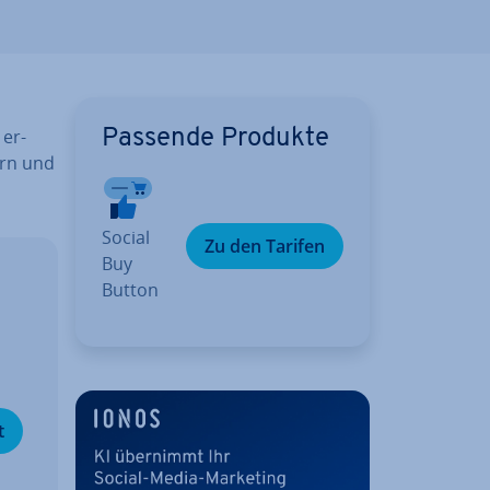
 er­
Passende Produkte
ern und
Social
Zu den Tarifen
Buy
Button
­
t