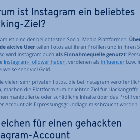
um ist Instagram ein beliebtes
king-Ziel?
am ist eine der be­lieb­tes­ten Social-Media-Platt­for­men.
Über
rde aktive User
teilen Fotos auf ihren Profilen und in ihren S
ise wird Instagram auch
als Ein­nah­me­quel­le genutzt
: Per
le
Instagram-Follower haben
, verdienen als
In­fluen­cer
bzw. In
teilweise sehr viel Geld.
e vielen sehr privaten Fotos, die bei Instagram ver­öf­fent­lic
 machen die Plattform zum beliebten Ziel für Hack­an­grif­fe
en ma­ni­pu­lier­te oder schäd­li­che Inhalte über das Profil ver­
r Account als Er­pres­sungs­grund­la­ge miss­braucht werden.
eichen für einen gehackten
tagram-Account