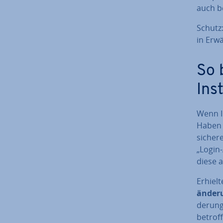
auch b
Schutz:
in Erw
So 
Ins
Wenn I
Haben S
sichere
„Login-
diese a
Erhielt
än­de­
de­run­
betroff