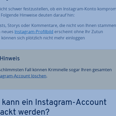
nicht schwer fest­zu­stel­len, ob ein Instagram-Konto kom­pro­mi
 Folgende Hinweise deuten darauf hin:
sts, Storys oder Kom­men­ta­re, die nicht von Ihnen stamme
n neues
Instagram-Pro­fil­bild
erscheint ohne Ihr Zutun
e können sich plötzlich nicht mehr einloggen
Hinweis
schlimms­ten Fall können Kri­mi­nel­le sogar Ihren gesamten
tagram-Account löschen
.
 kann ein Instagram-Account
ackt werden?