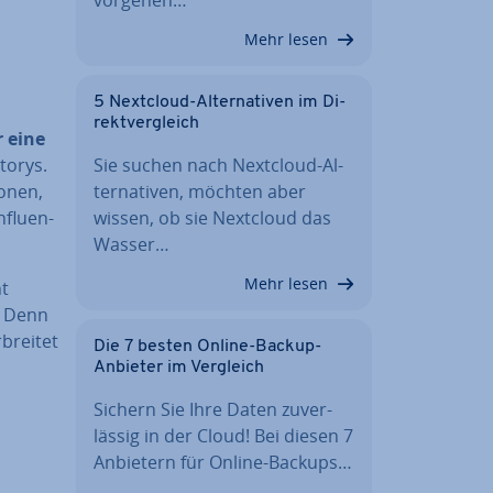
Mehr lesen
5 Nextcloud-Al­ter­na­ti­ven im Di­
rekt­ver­gleich
 eine
torys.
Sie suchen nach Nextcloud-Al­
sonen,
ter­na­ti­ven, möchten aber
­fluen­
wissen, ob sie Nextcloud das
Wasser…
Mehr lesen
ht
. Denn
brei­tet
Die 7 besten Online-Backup-
Anbieter im Vergleich
Sichern Sie Ihre Daten zu­ver­
läs­sig in der Cloud! Bei diesen 7
Anbietern für Online-Backups…