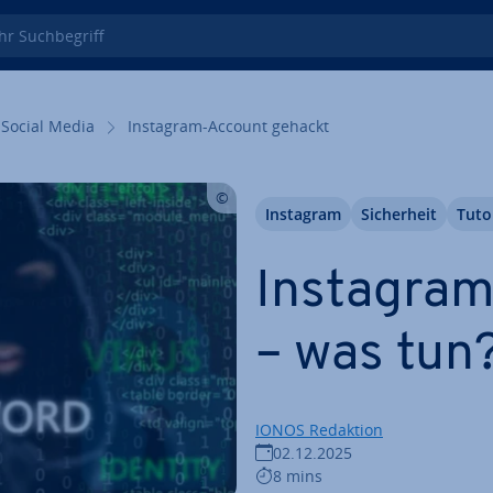
 Such­be­griff
Social Media
Instagram-Account gehackt
Instagram
Si­cher­heit
Tuto
Instagram
– was tun
IONOS Redaktion
02.12.2025
8 mins