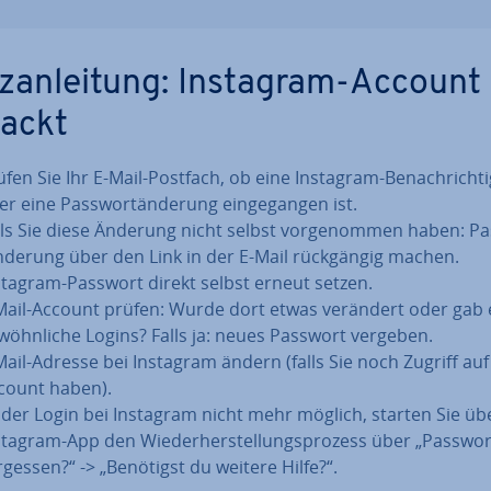
z­an­lei­tung: Instagram-Account
ackt
üfen Sie Ihr E-Mail-Postfach, ob eine Instagram-Be­nach­rich­ti
r eine Pass­wor­t­än­de­rung ein­ge­gan­gen ist.
lls Sie diese Änderung nicht selbst vor­ge­nom­men haben: Pa
än­de­rung über den Link in der E-Mail rück­gän­gig machen.
stagram-Passwort direkt selbst erneut setzen.
Mail-Account prüfen: Wurde dort etwas verändert oder gab 
­wöhn­li­che Logins? Falls ja: neues Passwort vergeben.
Mail-Adresse bei Instagram ändern (falls Sie noch Zugriff au
count haben).
t der Login bei Instagram nicht mehr möglich, starten Sie üb
stagram-App den Wie­der­her­stel­lungs­pro­zess über „Passwor
rgessen?“ -> „Benötigst du weitere Hilfe?“.