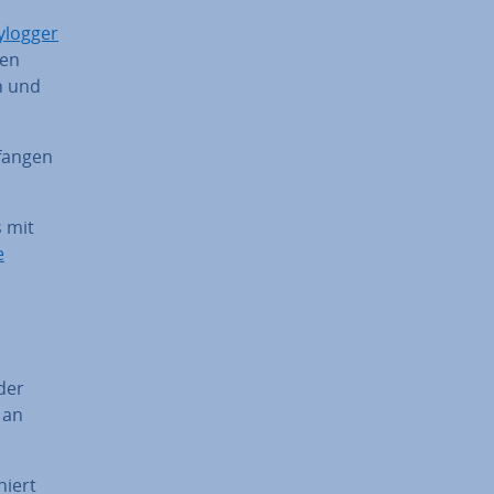
ylogger
nen
n und
fan­gen
s mit
e
der
 an
niert