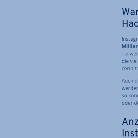
War
Hac
Instagr
Millia
Teilwe
die vie
ce­rin 
Auch di
werden,
so könn
oder de
Anz
Ins