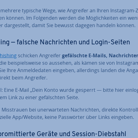
t mehrere typische Wege, wie Angreifer an Ihren Instagram
en können. Im Folgenden werden die Mög­lich­kei­ten ein wen
r dar­ge­stellt, damit Sie bewusst dagegen handeln können.
ing — falsche Nach­rich­ten und Login-Seiten
hishing
schicken Angreifer
ge­fälsch­te E-Mails, Nach­rich­t
 die bei­spiels­wei­se so aussehen, als kämen sie von Instagra
Sie Ihre An­mel­de­da­ten eingeben, al­ler­dings landen die An
irekt beim Angreifer.
l: Eine E-Mail „Dein Konto wurde gesperrt — bitte hier einl
em Link zu einer ge­fälsch­ten Seite.
 Miss­trau­en bei un­er­war­te­ten Nach­rich­ten, direkte Kontro
fi­zi­el­le App/Website, keine Pass­wör­ter über Links eingeben.
ro­mit­tier­te Geräte und Session-Diebstahl