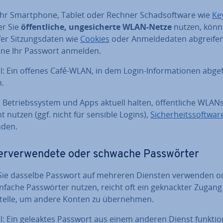
hr Smart­phone, Tablet oder Rechner Schad­soft­ware wie
Ke
er Sie
öf­fent­li­che, un­ge­si­cher­te WLAN-Netze
nutzen, kön
er Sit­zungs­da­ten wie
Cookies
oder An­mel­de­da­ten abgreife
hne Ihr Passwort anmelden.
l: Ein offenes Café-WLAN, in dem Login-In­for­ma­tio­nen ab­ge­
.
 Be­triebs­sys­tem und Apps aktuell halten, öf­fent­li­che WLAN
t nutzen (ggf. nicht für sensible Logins),
Si­cher­heits­soft­war
den.
er­ver­wen­de­te oder schwache Pass­wör­ter
ie dasselbe Passwort auf mehreren Diensten verwenden o
nfache Pass­wör­ter nutzen, reicht oft ein ge­knack­ter Zugang
Stelle, um andere Konten zu über­neh­men.
l: Ein geleaktes Passwort aus einem anderen Dienst funk­tio­