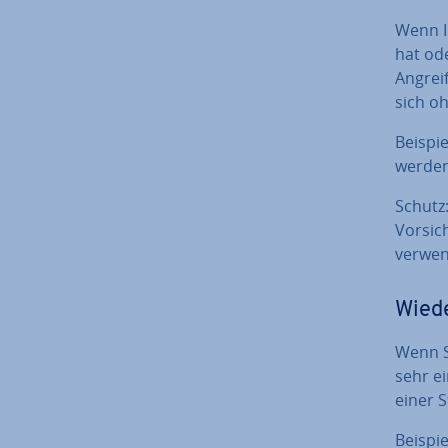
Wenn I
hat od
Angreif
sich o
Beispie
werden
Schutz:
Vorsich
verwen
Wie­d
Wenn S
sehr ei
einer 
Beispie