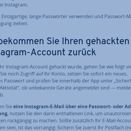
ei Instagram.
 Ein­zig­ar­ti­ge, lange Pass­wör­ter verwenden und Passwort-
ägung ziehen.
bekommen Sie Ihren gehackten
tagram-Account zurück
hr Instagram-Account gehackt wurde, gehen Sie wie folgt vo
ie noch Zugriff auf Ihr Konto, setzen Sie sofort ein neues,
s Passwort und prüfen Sie innerhalb der App unter „Si­cher­
Aktivität“, ob un­be­kann­te Geräte an­ge­mel­det sind — melde
b.
en Sie
eine Instagram-E-Mail über eine Passwort- oder Ad
rung
, nutzen Sie den darin ent­hal­te­nen Link, um un­au­to­ri­sier
gen rück­gän­gig zu machen. Sollte zu­sätz­lich Ihr E-Mail-Accou
en sein, ist das vorrangig: Sichern Sie zuerst Ihr Postfach (