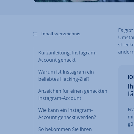
Es gibt
In­halts­ver­zeich­nis
Umstän
stre­c
ändern 
Kurz­an­lei­tung: Instagram-
Account gehackt
Warum ist Instagram ein
IO
beliebtes Hacking-Ziel?
Ih
Anzeichen für einen gehackten
tä
Instagram-Account
Fra
Wie kann ein Instagram-
mi
Account gehackt werden?
gün
So bekommen Sie Ihren