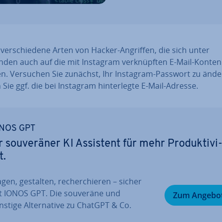
 ver­schie­de­ne Arten von Hacker-Angriffen, die sich unter
den auch auf die mit Instagram ver­knüpf­ten E-Mail-Konten
ken. Versuchen Sie zunächst, Ihr Instagram-Passwort zu änd
Sie ggf. die bei Instagram hin­ter­leg­te E-Mail-Adresse.
NOS GPT
r sou­ve­rä­ner KI Assistent für mehr Pro­duk­ti­vi
t.
gen, gestalten, re­cher­chie­ren – sicher
t IONOS GPT. Die souveräne und
Zum Angebo
stige Al­ter­na­ti­ve zu ChatGPT & Co.