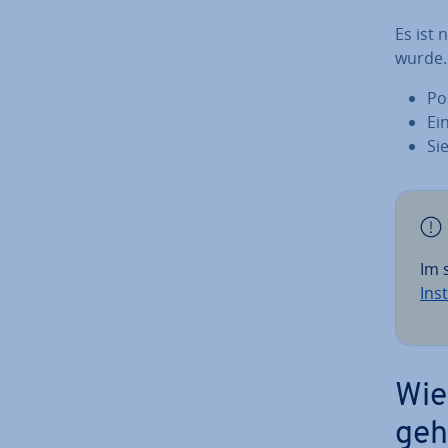
Es ist 
wurde.
Po
Ei
Si
Im 
Ins
Wie
geh