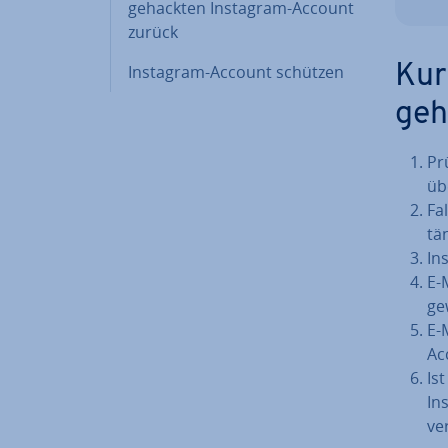
gehackten Instagram-Account
zurück
Instagram-Account schützen
Kur
geh
Pr
übe
Fa
t­
In
E-
ge
E-
Ac
Is
In
ve