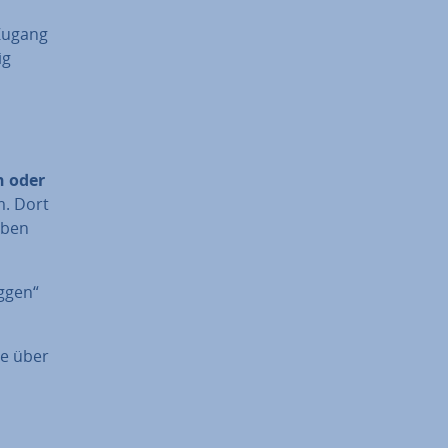
-Zugang
ig
en oder
m. Dort
gaben
oggen“
lle über