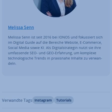
Melissa Senn
Melissa Senn ist seit 2016 bei IONOS und fo­kus­siert sich
im Digital Guide auf die Bereiche Website, E-Commerce,
Social Media sowie KI. Als Di­gi­tal­stra­te­gin nutzt sie ihre
um­fas­sen­de SEO- und GEO-Erfahrung, um komplexe
tech­no­lo­gi­sche Trends in pra­xis­na­he Inhalte zu ver­wan­
deln.
Verwandte Tags
Instagram
Tutorials