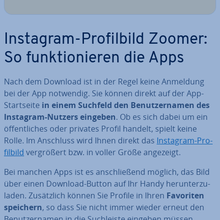
Instagram-Pro­fil­bild Zoomer:
So funk­tio­nie­ren die Apps
Nach dem Download ist in der Regel keine Anmeldung
bei der App notwendig. Sie können direkt auf der App-
Start­sei­te
in einem Suchfeld den Be­nut­zer­na­men des
Instagram-Nutzers eingeben
. Ob es sich dabei um ein
öf­fent­li­ches oder privates Profil handelt, spielt keine
Rolle. Im Anschluss wird Ihnen direkt das
Instagram-Pro­
fil­bild
ver­grö­ßert bzw. in voller Größe angezeigt.
Bei manchen Apps ist es an­schlie­ßend möglich, das Bild
über einen Download-Button auf Ihr Handy her­un­ter­zu­
la­den. Zu­sätz­lich können Sie Profile in Ihren
Favoriten
speichern
, so dass Sie nicht immer wieder erneut den
Be­nut­zer­na­men in die Such­leis­te eingeben müssen.