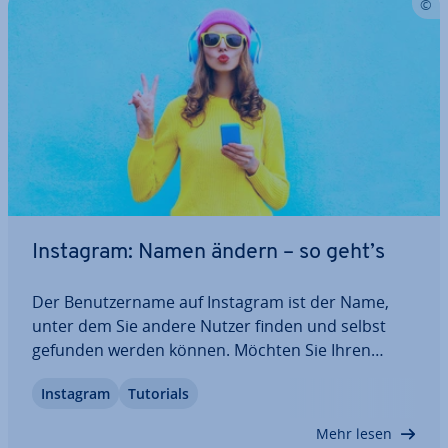
Instagram: Namen ändern – so geht’s
Der Be­nut­zer­na­me auf Instagram ist der Name,
unter dem Sie andere Nutzer finden und selbst
gefunden werden können. Möchten Sie Ihren
eigenen Instagram-Namen ändern, ist das in
Instagram
Tutorials
wenigen Schritten möglich. Wir erklären Ihnen
Schritt für Schritt, wie es genau funk­tio­niert.
Mehr lesen
Außerdem…