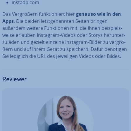
instadp.com
Das Ver­grö­ßern funk­tio­niert hier
genauso wie in den
Apps
. Die beiden letzt­ge­nann­ten Seiten bringen
außerdem weitere Funk­tio­nen mit, die Ihnen bei­spiels­
wei­se erlauben Instagram-Videos oder Storys her­un­ter­
zu­la­den und gezielt einzelne Instagram-Bilder zu ver­grö­
ßern und auf Ihrem Gerät zu speichern. Dafür benötigen
Sie lediglich die URL des je­wei­li­gen Videos oder Bildes.
Reviewer