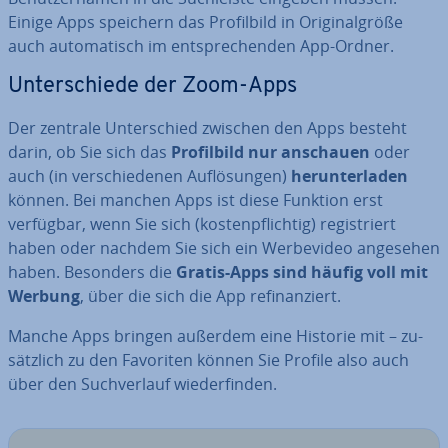
Einige Apps speichern das Pro­fil­bild in Ori­gi­nal­grö­ße
auch au­to­ma­tisch im ent­spre­chen­den App-Ordner.
Un­ter­schie­de der Zoom-Apps
Der zentrale Un­ter­schied zwischen den Apps besteht
darin, ob Sie sich das
Pro­fil­bild nur anschauen
oder
auch (in ver­schie­de­nen Auf­lö­sun­gen)
her­un­ter­la­den
können. Bei manchen Apps ist diese Funktion erst
verfügbar, wenn Sie sich (kos­ten­pflich­tig) re­gis­triert
haben oder nachdem Sie sich ein Wer­be­vi­deo angesehen
haben. Besonders die
Gratis-Apps sind häufig voll mit
Werbung
, über die sich die App re­fi­nan­ziert.
Manche Apps bringen außerdem eine Historie mit – zu­
sätz­lich zu den Favoriten können Sie Profile also auch
über den Such­ver­lauf wie­der­fin­den.