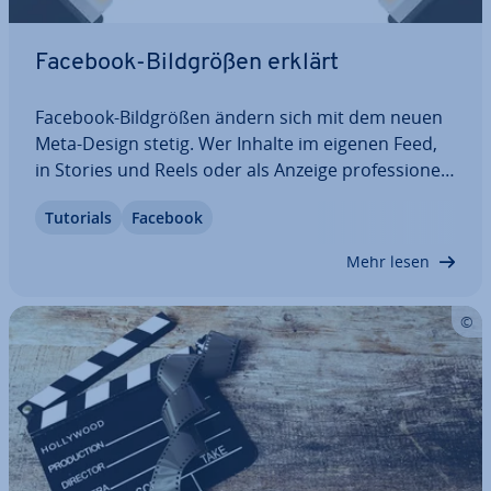
Facebook-Bild­grö­ßen erklärt
Facebook-Bild­grö­ßen ändern sich mit dem neuen
Meta-Design stetig. Wer Inhalte im eigenen Feed,
in Stories und Reels oder als Anzeige pro­fes­sio­nell
prä­sen­tie­ren möchte, sollte daher auf emp­foh­le­ne
Tutorials
Facebook
Upload-Größen statt auf starre Pi­xel­wer­te setzen.
Dieser Ratgeber zeigt…
Mehr lesen