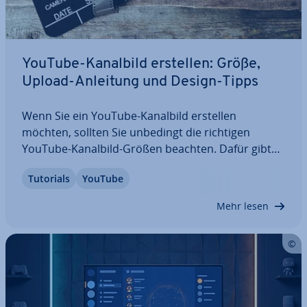
YouTube-Kanalbild erstellen: Größe,
Upload-Anleitung und Design-Tipps
Wenn Sie ein YouTube-Kanalbild erstellen
möchten, sollten Sie unbedingt die richtigen
YouTube-Kanalbild-Größen beachten. Dafür gibt
es Stan­dard­vor­ga­ben, die wir Ihnen hier einfach
Tutorials
YouTube
und über­sicht­lich erläutern. Lesen Sie zudem, was
Sie beim Umgang mit Text­ele­men­ten wie Ihrem…
Mehr lesen