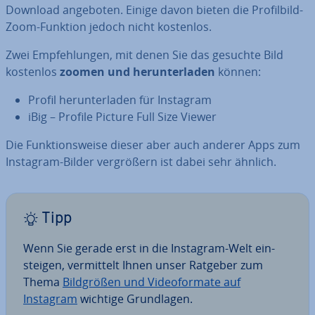
Download angeboten. Einige davon bieten die Pro­fil­bild-
Zoom-Funktion jedoch nicht kostenlos.
Zwei Emp­feh­lun­gen, mit denen Sie das gesuchte Bild
kostenlos
zoomen und her­un­ter­la­den
können:
Profil her­un­ter­la­den für Instagram
iBig – Profile Picture Full Size Viewer
Die Funk­ti­ons­wei­se dieser aber auch anderer Apps zum
Instagram-Bilder ver­grö­ßern ist dabei sehr ähnlich.
Tipp
Wenn Sie gerade erst in die Instagram-Welt ein­
stei­gen, ver­mit­telt Ihnen unser Ratgeber zum
Thema
Bild­grö­ßen und Vi­deo­for­ma­te auf
Instagram
wichtige Grund­la­gen.