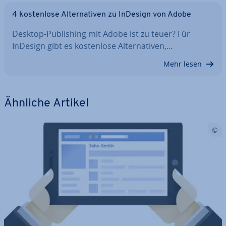
4 kos­ten­lo­se Al­ter­na­ti­ven zu InDesign von Adobe
Desktop-Pu­bli­shing mit Adobe ist zu teuer? Für
InDesign gibt es kos­ten­lo­se Al­ter­na­ti­ven,…
Mehr lesen
Ähnliche Artikel