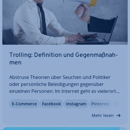
Trolling: De­fi­ni­ti­on und Ge­gen­maß­nah­
men
Abstruse Theorien über Seuchen und Politiker
oder per­sön­li­che Be­lei­di­gun­gen gegenüber
einzelnen Personen: Im Internet geht es vie­ler­orts
wüst und ver­let­zend zu. Einige Nutzer betreiben
E-Commerce
Facebook
Instagram
Pinterest
X
Yo
gezielt das so­ge­nann­te Trolling. Was genau die
Ziele der Online-Rüpel sind, woran Sie einen…
Mehr lesen