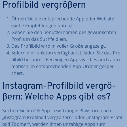
Pro­fil­bild ver­grö­ßern
Öffnen Sie die ent­spre­chen­de App oder Website
(siehe Emp­feh­lun­gen unten).
Geben Sie den Be­nut­zer­na­men des ge­wünsch­ten
Profils in das Suchfeld ein.
Das Pro­fil­bild wird in voller Größe angezeigt.
Sofern die Funktion verfügbar ist, laden Sie das Pro­
fil­bild herunter. Bei einigen Apps wird es auch au­to­
ma­tisch im ent­spre­chen­den App-Ordner ge­spei­
chert.
Instagram-Pro­fil­bild ver­grö­
ßern: Welche Apps gibt es?
Suchen Sie im iOS App- bzw. Google Playstore nach
„Instagram Pro­fil­bild ver­grö­ßern“ oder „Instagram Pro­fil­
bild Zoomer“, werden Ihnen unzählige Apps zum