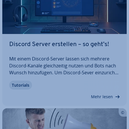
Discord Server erstellen – so geht’s!
Mit einem Discord-Server lassen sich mehrere
Discord-Kanäle gleich­zei­tig nutzen und Bots nach
Wunsch hin­zu­fü­gen. Um Discord-Sever ein­zu­rich­
ten, sind lediglich ein kos­ten­lo­ser Discord-Account
Tutorials
und die Discord-App er­for­der­lich. Sobald der
Server auf­ge­setzt ist, lässt sich zum…
Mehr lesen