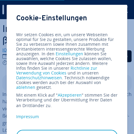
Digital Guide
Cookie-Einstellungen
Zum Haupt­in­halt springen
Instagram-Pro­fil­bild ver­grö­
Wir setzen Cookies ein, um unsere Webseiten
ßern: so einfach geht’s
optimal für Sie zu gestalten, unsere Produkte für
Sie zu verbessern sowie Ihnen zusammen mit
Drittanbietern interessengerechte Werbung
IONOS Redaktion
anzuzeigen. In den
Einstellungen
können Sie
Auf Facebook teilen
Auf Twitter teilen
Auf LinkedIn tei
08.12.2021
auswählen, welche Cookies Sie zulassen wollen,
3 mins
sowie Ihre Auswahl jederzeit ändern. Weitere
Infos finden Sie in unserer
Richtlinie zur
Verwendung von Cookies
und in unseren
Datenschutzhinweisen
. Technisch notwendige
Cookies werden auch bei der Auswahl von
In­halts­ver­zeich­nis
ablehnen
gesetzt.
Instagram ist die Fo­to­platt­form schlecht­hin und dennoch
Mit einem Klick auf "
Akzeptieren
" stimmen Sie der
Verarbeitung und der Übermittlung Ihrer Daten
hat sie ein Manko: Das Pro­fil­bild lässt sich nicht, wie in
an Drittländer zu.
vielen anderen sozialen Netz­wer­ken, per Klick ver­grö­
ßern. Möchten Sie solche Instagram-Bilder dennoch ver­
Impressum
grö­ßern, ver­spre­chen Apps und Websites eine einfache
Lösung. Dabei wird das als Pro­fil­bild hin­ter­leg­te Foto in