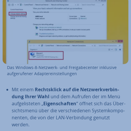
Das Windows-8-Netzwerk- und Frei­ga­be­cen­ter inklusive
auf­ge­ru­fe­ner Ad­ap­t­er­ein­stel­lun­gen
Mit einem
Rechts­klick auf die Netz­werk­ver­bin­
dung
Ihrer Wahl
und dem Aufrufen der im Menü
auf­ge­lis­te­ten „
Ei­gen­schaf­ten
“ öffnet sich das Über­
sichts­me­nü über die ver­schie­de­nen Sys­tem­kom­po­
nen­ten, die von der LAN-Ver­bin­dung genutzt
werden.