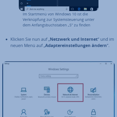
Im Startmenü von Windows 10 ist die
Ver­knüp­fung zur Sys­tem­steue­rung unter
dem An­fangs­buch­sta­ben „S“ zu finden
Klicken Sie nun auf „
Netzwerk und Internet
“ und im
neuen Menü auf „
Ad­ap­t­er­ein­stel­lun­gen ändern
“.