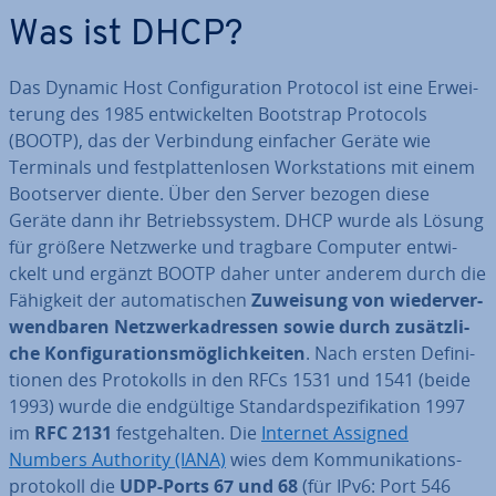
Was ist DHCP?
Das Dynamic Host Con­fi­gu­ra­ti­on Protocol ist eine Er­wei­
te­rung des 1985 ent­wi­ckel­ten Bootstrap Protocols
(BOOTP), das der Ver­bin­dung einfacher Geräte wie
Terminals und fest­plat­ten­lo­sen Work­sta­tions mit einem
Boot­ser­ver diente. Über den Server bezogen diese
Geräte dann ihr Be­triebs­sys­tem. DHCP wurde als Lösung
für größere Netzwerke und tragbare Computer ent­wi­
ckelt und ergänzt BOOTP daher unter anderem durch die
Fähigkeit der au­to­ma­ti­schen
Zuweisung von wie­der­ver­
wend­ba­ren Netz­werk­adres­sen sowie durch zu­sätz­li­
che Kon­fi­gu­ra­ti­ons­mög­lich­kei­ten
. Nach ersten De­fi­ni­
tio­nen des Pro­to­kolls in den RFCs 1531 und 1541 (beide
1993) wurde die end­gül­ti­ge Stan­dard­spe­zi­fi­ka­ti­on 1997
im
RFC 2131
fest­ge­hal­ten. Die
Internet Assigned
Numbers Authority (IANA)
wies dem Kom­mu­ni­ka­ti­ons­
pro­to­koll die
UDP-Ports 67 und 68
(für IPv6: Port 546