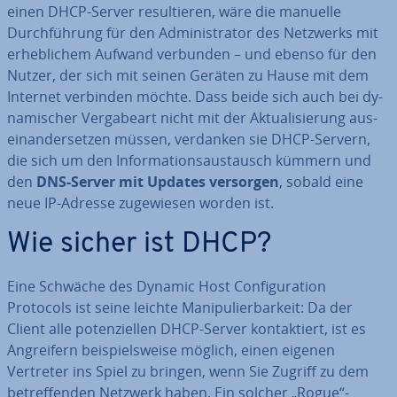
einen DHCP-Server re­sul­tie­ren, wäre die manuelle
Durch­füh­rung für den Ad­mi­nis­tra­tor des Netzwerks mit
er­heb­li­chem Aufwand verbunden – und ebenso für den
Nutzer, der sich mit seinen Geräten zu Hause mit dem
Internet verbinden möchte. Dass beide sich auch bei dy­
na­mi­scher Ver­ga­be­art nicht mit der Ak­tua­li­sie­rung aus­
ein­an­der­set­zen müssen, verdanken sie DHCP-Servern,
die sich um den In­for­ma­ti­ons­aus­tausch kümmern und
den
DNS-Server mit Updates versorgen
, sobald eine
neue IP-Adresse zu­ge­wie­sen worden ist.
Wie sicher ist DHCP?
Eine Schwäche des Dynamic Host Con­fi­gu­ra­ti­on
Protocols ist seine leichte Ma­ni­pu­lier­bar­keit: Da der
Client alle po­ten­zi­el­len DHCP-Server kon­tak­tiert, ist es
An­grei­fern bei­spiels­wei­se möglich, einen eigenen
Vertreter ins Spiel zu bringen, wenn Sie Zugriff zu dem
be­tref­fen­den Netzwerk haben. Ein solcher „Rogue“-