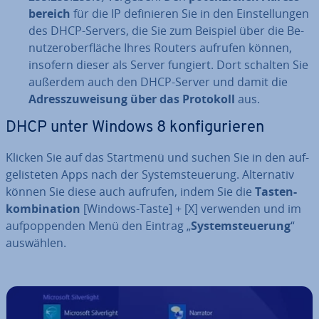
be­reich
für die IP de­fi­nie­ren Sie in den Ein­stel­lun­gen
des DHCP-Servers, die Sie zum Beispiel über die Be­
nut­zer­ober­flä­che Ihres Routers aufrufen können,
insofern dieser als Server fungiert. Dort schalten Sie
außerdem auch den DHCP-Server und damit die
Adress­zu­wei­sung über das Protokoll
aus.
DHCP unter Windows 8 kon­fi­gu­rie­ren
Klicken Sie auf das Startmenü und suchen Sie in den auf­
ge­lis­te­ten Apps nach der Sys­tem­steue­rung. Al­ter­na­tiv
können Sie diese auch aufrufen, indem Sie die
Tas­ten­
kom­bi­na­ti­on
[Windows-Taste] + [X] verwenden und im
auf­pop­pen­den Menü den Eintrag „
Sys­tem­steue­rung
“
auswählen.