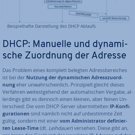
Bei­spiel­haf­te Dar­stel­lung des DHCP Ablaufs
DHCP: Manuelle und dy­na­mi­
sche Zuordnung der Adresse
Das Problem eines komplett belegten Adress­be­rei­ches
ist bei der
Nutzung der dy­na­mi­schen Adress­zu­ord­
nung
eher un­wahr­schein­lich. Prin­zi­pi­ell gleicht dieses
Verfahren wei­test­ge­hend der au­to­ma­ti­schen Vergabe, al­
ler­dings gibt es dennoch einen kleinen, aber feinen Un­
ter­schied: Die vom DHCP-Server über­mit­tel­ten
IP-Kon­fi­
gu­ra­tio­nen
sind nämlich nicht auf un­be­stimm­te Zeit
gültig, sondern mit einer
vom Ad­mi­nis­tra­tor de­fi­nier­
ten Lease-Time
(dt.
Leihdauer
) versehen. Diese gibt an,