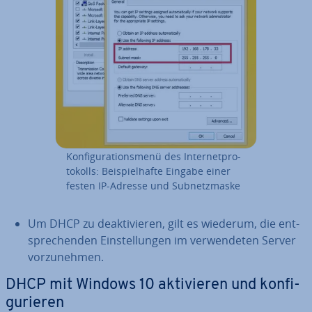
Kon­fi­gu­ra­ti­ons­me­nü des In­ter­net­pro­
to­kolls: Bei­spiel­haf­te Eingabe einer
festen IP-Adresse und Sub­netz­mas­ke
Um DHCP zu de­ak­ti­vie­ren, gilt es wiederum, die ent­
spre­chen­den Ein­stel­lun­gen im ver­wen­de­ten Server
vor­zu­neh­men.
DHCP mit Windows 10 ak­ti­vie­ren und kon­fi­
gu­rie­ren