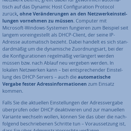
tisch auf das Dynamic Host Con­fi­gu­ra­ti­on Protocol
zurück
, ohne Ver­än­de­run­gen an den Netz­werk­ein­stel­
lun­gen vornehmen zu müssen
. Computer mit
Microsoft-Windows-Systemen fungieren zum Beispiel seit
langem vor­ein­ge­stellt als DHCP-Client, der seine IP-
Adresse au­to­ma­tisch bezieht. Dabei handelt es sich stan­
dard­mä­ßig um die dy­na­mi­sche Zu­ord­nungs­art, bei der
die Kon­fi­gu­ra­tio­nen re­gel­mä­ßig ver­län­gert werden
müssen bzw. nach Ablauf neu vergeben werden. In
lokalen Netz­wer­ken kann – bei ent­spre­chen­der Ein­stel­
lung des DHCP-Servers – auch die
au­to­ma­ti­sche
Vergabe fester Adress­in­for­ma­tio­nen
zum Einsatz
kommen.
Falls Sie die aktuellen Ein­stel­lun­gen der Adress­ver­ga­be
über­prü­fen oder DHCP de­ak­ti­vie­ren und zur manuellen
Variante wechseln wollen, können Sie das über die nach­
fol­gend be­schrie­be­nen Schritte tun – Vor­aus­set­zung ist,
dass Sie über Ad­mi­nis­tra­tor­rech­te verfügen.