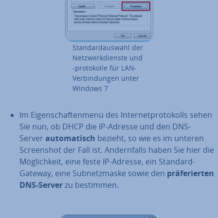
Stan­dard­aus­wahl der
Netz­werk­diens­te und
-pro­to­kol­le für LAN-
Ver­bin­dun­gen unter
Windows 7
Im Ei­gen­schaf­ten­me­nü des In­ter­net­pro­to­kolls sehen
Sie nun, ob DHCP die IP-Adresse und den DNS-
Server
au­to­ma­tisch
bezieht, so wie es im unteren
Screen­shot der Fall ist. An­dern­falls haben Sie hier die
Mög­lich­keit, eine feste IP-Adresse, ein Standard-
Gateway, eine Sub­netz­mas­ke sowie den
prä­fe­rier­ten
DNS-Server
zu bestimmen.