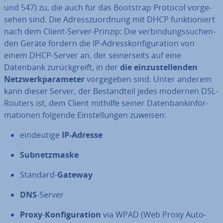
und 547) zu, die auch für das Bootstrap Protocol vor­ge­
se­hen sind. Die Adress­zu­ord­nung mit DHCP funk­tio­niert
nach dem Client-Server-Prinzip: Die ver­bin­dungs­su­chen­
den Geräte fordern die IP-Adress­kon­fi­gu­ra­ti­on von
einem DHCP-Server an, der sei­ner­seits auf eine
Datenbank zu­rück­greift, in der
die ein­zu­stel­len­den
Netz­werk­pa­ra­me­ter
vor­ge­ge­ben sind. Unter anderem
kann dieser Server, der Be­stand­teil jedes modernen DSL-
Routers ist, dem Client mithilfe seiner Da­ten­bank­in­for­
ma­tio­nen folgende Ein­stel­lun­gen zuweisen:
ein­deu­ti­ge
IP-Adresse
Sub­netz­mas­ke
Standard-
Gateway
DNS
-Server
Proxy
-
Kon­fi­gu­ra­ti­on
via WPAD (Web Proxy Auto-