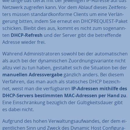
wie lange das Gerät mit der je­wei­li­gen IP-Adresse auf das
Netzwerk zugreifen kann. Vor dem Ablauf dieses Zeit­fens­
ters müssen stan­dard­kon­for­me Clients um eine Ver­län­
ge­rung bitten, indem Sie erneut ein DHC­PRE­QUEST-Paket
schicken. Bleibt dies aus, kommt es nicht zum so­ge­nann­
ten
DHCP-Refresh
und der Server gibt die be­tref­fen­de
Adresse wieder frei.
Während Ad­mi­nis­tra­to­ren sowohl bei der au­to­ma­ti­schen
als auch bei der dy­na­mi­schen Zu­ord­nungs­va­ri­an­te nicht
allzu viel zu tun haben, gestaltet sich die Situation bei der
manuellen Adress­ver­ga­be
gänzlich anders. Bei diesem
Verfahren, das man auch als sta­ti­sches DHCP be­zeich­
net, weist man die ver­füg­ba­ren
IP-Adressen mithilfe des
DHCP-Servers be­stimm­ten MAC-Adressen per Hand zu
.
Eine Ein­schrän­kung bezüglich der Gül­tig­keits­dau­er gibt
es dabei nicht.
Aufgrund des hohen Ver­wal­tungs­auf­wan­des, der dem ei­
gent­li­chen Sinn und Zweck des Dynamic Host Con­fi­gu­ra­