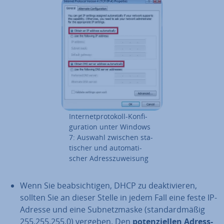
In­ter­net­pro­to­koll-Kon­fi­
gu­ra­ti­on unter Windows
7: Auswahl zwischen sta­
ti­scher und au­to­ma­ti­
scher Adress­zu­wei­sung
Wenn Sie be­ab­sich­ti­gen, DHCP zu de­ak­ti­vie­ren,
sollten Sie an dieser Stelle in jedem Fall eine feste IP-
Adresse und eine Sub­netz­mas­ke (stan­dard­mä­ßig
255.255.255.0) vergeben. Den
po­ten­zi­el­len Adress­