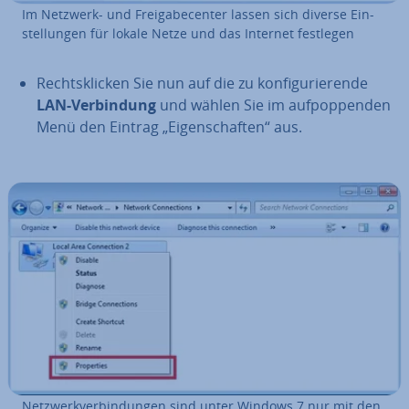
Im Netzwerk- und Frei­ga­be­cen­ter lassen sich diverse Ein­
stel­lun­gen für lokale Netze und das Internet festlegen
Rechts­kli­cken Sie nun auf die zu kon­fi­gu­rie­ren­de
LAN-Ver­bin­dung
und wählen Sie im auf­pop­pen­den
Menü den Eintrag „Ei­gen­schaf­ten“ aus.
Netz­werk­ver­bin­dun­gen sind unter Windows 7 nur mit den