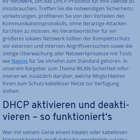
Ihr Netzwerk, um das DHCP-Protokoll für ihre Zwecke zu
miss­brau­chen. Treffen Sie die not­wen­di­gen Si­cher­heits­
vor­keh­run­gen, pro­fi­tie­ren Sie von den Vorteilen des
Kom­mu­ni­ka­ti­ons­pro­to­kolls, ohne derartige Attacken
fürchten zu müssen. Als Ver­ant­wort­li­cher für ein
größeres lokales Netzwerk sollten der Kom­plett­schutz
vor externen und internen An­griffs­ver­su­chen sowie die
stetige Über­wa­chung aller Netz­werk­pro­zes­se mit Tools
wie
Nagios
für Sie ohnehin zum Standard gehören. In
unserem Ratgeber zum Thema WLAN-Si­cher­heit in­for­
mie­ren wir zu­sätz­lich darüber, welche Mög­lich­kei­ten
Ihnen zum Schutz ka­bel­lo­ser Netze zur Verfügung
stehen.
DHCP ak­ti­vie­ren und de­ak­ti­
vie­ren – so funk­tio­niert‘s
Wer mit seinem Gerät einem lokalen oder ka­bel­lo­sen
Netzwerk beitritt, greift dabei für ge­wöhn­lich au­to­ma­