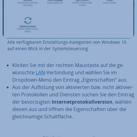
Alle ver­füg­ba­ren Ein­stel­lungs-Ka­te­go­rien von Windows 10
auf einen Blick in der Sys­tem­steue­rung
Klicken Sie mit der rechten Maustaste auf die ge­
wünsch­te
LAN
-Ver­bin­dung und wählen Sie im
Dropdown-Menü den Eintrag „Ei­gen­schaf­ten“ aus.
Aus der Auf­lis­tung von ak­ti­vier­ten bzw. nicht ak­ti­vier­
ten Pro­to­kol­len und Diensten suchen Sie den Eintrag
der be­vor­zug­ten
In­ter­net­pro­to­koll­ver­si­on
, wählen
diesen aus und öffnen die Ei­gen­schaf­ten über die
gleich­na­mi­ge Schalt­flä­che.