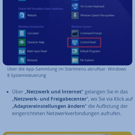
Über die App-Sammlung im Startmenü abrufbar: Windows
8 Sys­tem­steue­rung
Über „
Netzwerk und Internet
“ gelangen Sie in das
„
Netzwerk- und Frei­ga­be­cen­ter
“, wo Sie via Klick auf
„
Ad­ap­t­er­ein­stel­lun­gen ändern
“ die Auf­lis­tung der
ein­ge­rich­te­ten Netz­werk­ver­bin­dun­gen aufrufen.