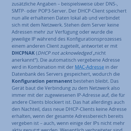
zu­sätz­li­che Angaben – bei­spiels­wei­se über DNS-,
SMTP- oder POP3-Server. Der DHCP-Client speichert
nun alle er­hal­te­nen Daten lokal ab und verbindet
sich mit dem Netzwerk. Stehen dem Server keine
Adressen mehr zur Verfügung oder wurde die
jeweilige IP während des Kon­fi­gu­ra­ti­ons­pro­zes­ses
einem anderen Client zugeteilt, antwortet er mit
DHCPNAK
(
DHCP
not ack­now­led­ged
„nicht
anerkannt“). Die au­to­ma­tisch vergebene Adresse
wird in Kom­bi­na­ti­on mit der
MAC-Adresse
in der
Datenbank des Servers ge­spei­chert, wodurch die
Kon­fi­gu­ra­ti­on permanent
bestehen bleibt. Das
Gerät baut die Ver­bin­dung zu dem Netzwerk also
immer mit der zu­ge­wie­se­nen IP-Adresse auf, die für
andere Clients blockiert ist. Das hat al­ler­dings auch
den Nachteil, dass neue DHCP-Clients keine Adresse
erhalten, wenn der gesamte Adress­be­reich bereits
vergeben ist – auch, wenn einige der IPs nicht mehr
aktiv genutzt werden. We­sent­lich ver­brei­te­ter sind