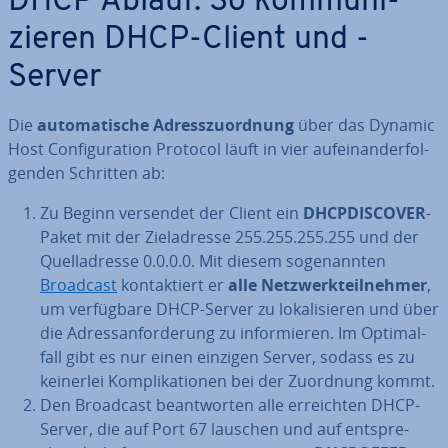
DHCP Ablauf: So kom­mu­ni­
zie­ren DHCP-Client und -
Server
Die
au­to­ma­ti­sche Adress­zu­ord­nung
über das Dynamic
Host Con­fi­gu­ra­ti­on Protocol läuft in vier auf­ein­an­der­fol­
gen­den Schritten ab:
Zu Beginn versendet der Client ein
DHCP­DIS­CO­VER
-
Paket mit der Ziel­adres­se 255.255.255.255 und der
Quell­adres­se 0.0.0.0. Mit diesem so­ge­nann­ten
Broadcast
kon­tak­tiert er
alle Netz­werk­teil­neh­mer
,
um ver­füg­ba­re DHCP-Server zu lo­ka­li­sie­ren und über
die Adress­an­for­de­rung zu in­for­mie­ren. Im Op­ti­mal­
fall gibt es nur einen einzigen Server, sodass es zu
keinerlei Kom­pli­ka­tio­nen bei der Zuordnung kommt.
Den Broadcast be­ant­wor­ten alle er­reich­ten DHCP-
Server, die auf Port 67 lauschen und auf ent­spre­