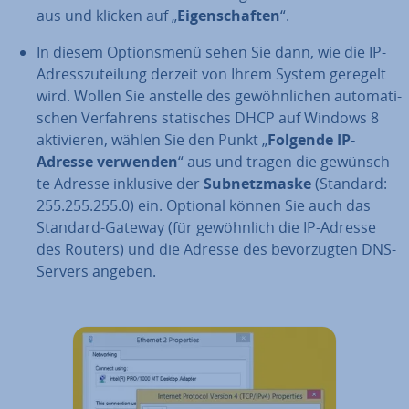
aus und klicken auf „
Ei­gen­schaf­ten
“.
In diesem Op­ti­ons­me­nü sehen Sie dann, wie die IP-
Adress­zu­tei­lung derzeit von Ihrem System geregelt
wird. Wollen Sie anstelle des ge­wöhn­li­chen au­to­ma­ti­
schen Ver­fah­rens sta­ti­sches DHCP auf Windows 8
ak­ti­vie­ren, wählen Sie den Punkt „
Folgende IP-
Adresse verwenden
“ aus und tragen die ge­wünsch­
te Adresse inklusive der
Sub­netz­mas­ke
(Standard:
255.255.255.0) ein. Optional können Sie auch das
Standard-Gateway (für ge­wöhn­lich die IP-Adresse
des Routers) und die Adresse des be­vor­zug­ten DNS-
Servers angeben.