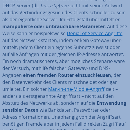
DHCP-Server (dt.
bösartig
) versucht mit seiner Antwort
auf das Ver­bin­dungs­ge­such des Clients schneller zu sein
als der ei­gent­li­che Server. Im Er­folgs­fall über­mit­telt er
ma­ni­pu­lier­te oder un­brauch­ba­re Parameter
. Auf diese
Weise kann er bei­spiels­wei­se
Denial-of-Service-Angriffe
auf das Netzwerk starten, indem er kein Gateway über­
mit­telt, jedem Client ein eigenes Subnetz zuweist oder
auf alle Anfragen mit der gleichen IP-Adresse antwortet.
Ein noch dra­ma­ti­sche­res, aber mögliches Szenario wäre
der Versuch, mithilfe falscher Gateway- und DNS-
Angaben
einen fremden Router ein­zu­schleu­sen
, der
den Da­ten­ver­kehr des Clients mit­schnei­det oder gar
umleitet. Ein solcher
Man-in-the-Middle-Angriff
zielt –
anders als erst­ge­nann­te An­griffs­art – nicht auf den
Absturz des Netzwerks ab, sondern auf die
Ent­wen­dung
sensibler Daten
wie Bankdaten, Pass­wör­ter oder
Adress­in­for­ma­tio­nen. Un­ab­hän­gig von der An­griffs­art
benötigen Fremde aber in jedem Fall direkten Zugriff auf