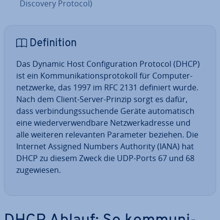
Discovery Protocol)
De­fi­ni­ti­on
Das Dynamic Host Con­fi­gu­ra­ti­on Protocol (DHCP)
ist ein Kom­mu­ni­ka­ti­ons­pro­to­koll für Com­pu­ter­
netz­wer­ke, das 1997 im RFC 2131 definiert wurde.
Nach dem Client-Server-Prinzip sorgt es dafür,
dass ver­bin­dungs­su­chen­de Geräte au­to­ma­tisch
eine wie­der­ver­wend­ba­re Netz­werk­adres­se und
alle weiteren re­le­van­ten Parameter beziehen. Die
Internet Assigned Numbers Authority (IANA) hat
DHCP zu diesem Zweck die UDP-Ports 67 und 68
zu­ge­wie­sen.