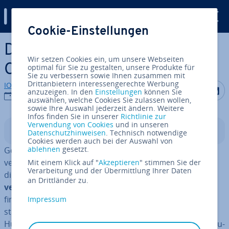
Digital Guide
Cookie-Einstellungen
Zum Haupt­in­halt springen
DHCP - Das Dynamic Host
Wir setzen Cookies ein, um unsere Webseiten
Con­fi­gu­ra­ti­on Protocol
optimal für Sie zu gestalten, unsere Produkte für
Sie zu verbessern sowie Ihnen zusammen mit
Drittanbietern interessengerechte Werbung
IONOS Redaktion
Auf Facebo
Auf Tw
A
anzuzeigen. In den
Einstellungen
können Sie
07.08.2023
auswählen, welche Cookies Sie zulassen wollen,
sowie Ihre Auswahl jederzeit ändern. Weitere
Infos finden Sie in unserer
Richtlinie zur
Verwendung von Cookies
und in unseren
In­halts­ver­zeich­nis
Datenschutzhinweisen
. Technisch notwendige
Cookies werden auch bei der Auswahl von
ablehnen
gesetzt.
Geräte mit einem be­stehen­den
TCP/IP
-Netzwerk zu
verbinden, ist in­zwi­schen denkbar einfach: Musste man
Mit einem Klick auf "
Akzeptieren
" stimmen Sie der
Verarbeitung und der Übermittlung Ihrer Daten
die
IP-Adressen
früher noch
mühsam per Hand
an Drittländer zu.
vergeben
und in die ver­schie­de­nen Systeme eintragen,
findet die Adress­ver­wal­tung heut­zu­ta­ge au­to­ma­tisch
Impressum
statt. Dass
Kom­mu­ni­ka­ti­ons­hard­ware
(wie Router,
Hubs oder Switches) ver­bin­dungs­su­chen­den Geräten au­