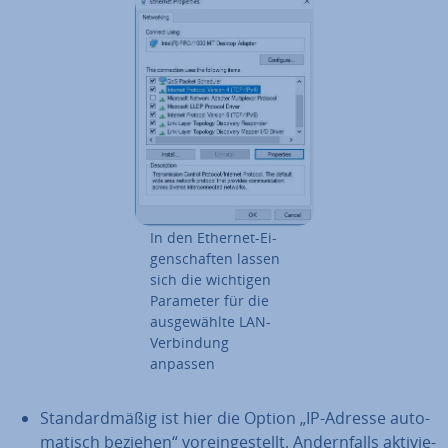
In den Ethernet-Ei­
gen­schaf­ten lassen
sich die wichtigen
Parameter für die
aus­ge­wähl­te LAN-
Ver­bin­dung
anpassen
Stan­dard­mä­ßig ist hier die Option „IP-Adresse au­to­
ma­tisch beziehen“ vor­ein­ge­stellt. An­dern­falls ak­ti­vie­