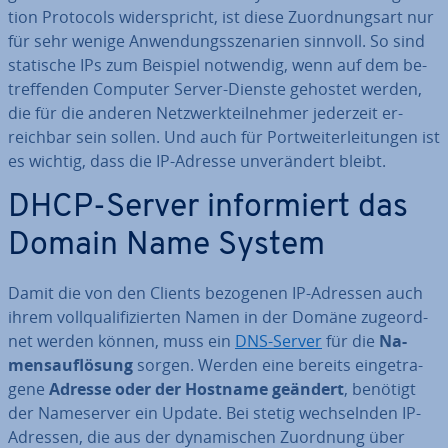
ti­on Protocols wi­der­spricht, ist diese Zu­ord­nungs­art nur
für sehr wenige An­wen­dungs­sze­na­ri­en sinnvoll. So sind
statische IPs zum Beispiel notwendig, wenn auf dem be­
tref­fen­den Computer Server-Dienste gehostet werden,
die für die anderen Netz­werk­teil­neh­mer jederzeit er­
reich­bar sein sollen. Und auch für Port­wei­ter­lei­tun­gen ist
es wichtig, dass die IP-Adresse un­ver­än­dert bleibt.
DHCP-Server in­for­miert das
Domain Name System
Damit die von den Clients bezogenen IP-Adressen auch
ihrem voll­qua­li­fi­zier­ten Namen in der Domäne zu­ge­ord­
net werden können, muss ein
DNS-Server
für die
Na­
mens­auf­lö­sung
sorgen. Werden eine bereits ein­ge­tra­
ge­ne
Adresse oder der Hostname geändert
, benötigt
der Name­ser­ver ein Update. Bei stetig wech­seln­den IP-
Adressen, die aus der dy­na­mi­schen Zuordnung über