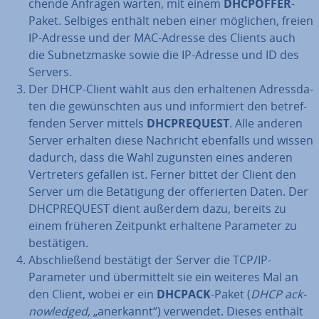
chen­de Anfragen warten, mit einem
DHCPOFFER
-
Paket. Selbiges enthält neben einer möglichen, freien
IP-Adresse und der MAC-Adresse des Clients auch
die Sub­netz­mas­ke sowie die IP-Adresse und ID des
Servers.
Der DHCP-Client wählt aus den er­hal­te­nen Adress­da­
ten die ge­wünsch­ten aus und in­for­miert den be­tref­
fen­den Server mittels
DHC­PRE­QUEST
. Alle anderen
Server erhalten diese Nachricht ebenfalls und wissen
dadurch, dass die Wahl zugunsten eines anderen
Ver­tre­ters gefallen ist. Ferner bittet der Client den
Server um die Be­tä­ti­gung der of­fe­rier­ten Daten. Der
DHC­PRE­QUEST dient außerdem dazu, bereits zu
einem früheren Zeitpunkt erhaltene Parameter zu
be­stä­ti­gen.
Ab­schlie­ßend bestätigt der Server die TCP/IP-
Parameter und über­mit­telt sie ein weiteres Mal an
den Client, wobei er ein
DHCPACK
-Paket (
DHCP ack­
now­led­ged,
„anerkannt“) verwendet. Dieses enthält