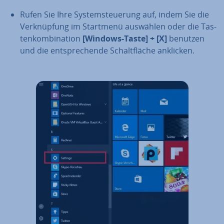
Rufen Sie Ihre Sys­tem­steue­rung auf, indem Sie die
Ver­knüp­fung im Startmenü auswählen oder die Tas­
ten­kom­bi­na­ti­on
[Windows-Taste] + [X]
benutzen
und die ent­spre­chen­de Schalt­flä­che anklicken.