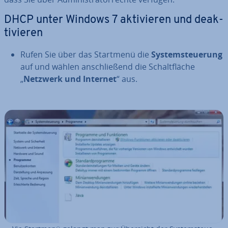
DHCP unter Windows 7 ak­ti­vie­ren und de­ak­
ti­vie­ren
Rufen Sie über das Startmenü die
Sys­tem­steue­rung
auf und wählen an­schlie­ßend die Schalt­flä­che
„
Netzwerk und Internet
“ aus.