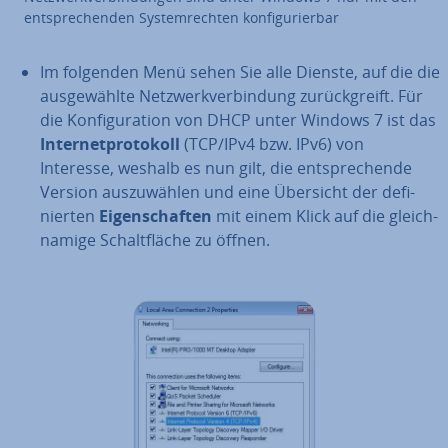
ent­spre­chen­den Sys­tem­rech­ten kon­fi­gu­rier­bar
Im folgenden Menü sehen Sie alle Dienste, auf die die
aus­ge­wähl­te Netz­werk­ver­bin­dung zu­rück­greift. Für
die Kon­fi­gu­ra­ti­on von DHCP unter Windows 7 ist das
In­ter­net­pro­to­koll
(TCP/IPv4 bzw. IPv6) von
Interesse, weshalb es nun gilt, die ent­spre­chen­de
Version aus­zu­wäh­len und eine Übersicht der de­fi­
nier­ten
Ei­gen­schaf­ten
mit einem Klick auf die gleich­
na­mi­ge Schalt­flä­che zu öffnen.