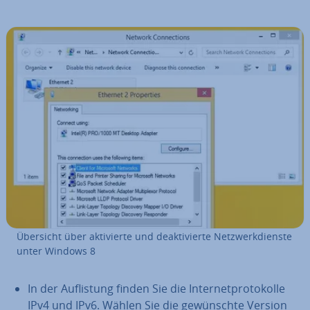
Übersicht über ak­ti­vier­te und de­ak­ti­vier­te Netz­werk­diens­te
unter Windows 8
In der Auf­lis­tung finden Sie die In­ter­net­pro­to­kol­le
IPv4 und IPv6. Wählen Sie die ge­wünsch­te Version