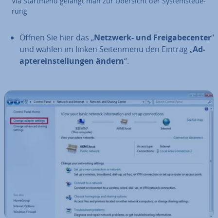
Via Startmenü gelangt man zur Übersicht der Sys­tem­steue­
rung
Öffnen Sie hier das „
Netzwerk- und Frei­ga­be­cen­ter
“
und wählen im linken Sei­ten­me­nü den Eintrag „
Ad­
ap­t­er­ein­stel­lun­gen ändern
“.