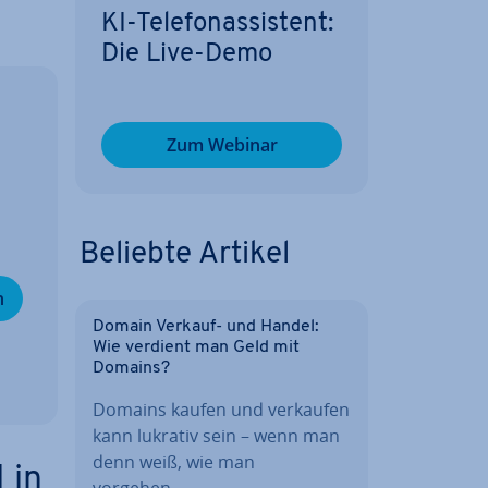
KI-Te­le­fon­as­sis­tent:
Die Live-Demo
Zum Webinar
Beliebte Artikel
n
Domain Verkauf- und Handel:
Wie verdient man Geld mit
Domains?
Domains kaufen und verkaufen
kann lukrativ sein – wenn man
denn weiß, wie man
 in
vorgehen…