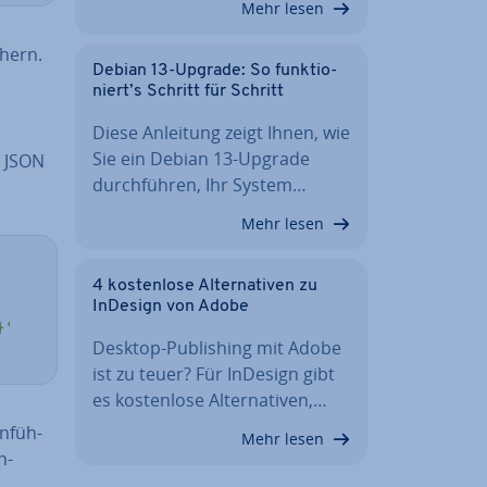
Mehr lesen
hern.
Debian 13-Upgrade: So funk­tio­
niert’s Schritt für Schritt
Diese Anleitung zeigt Ihnen, wie
Sie ein Debian 13-Upgrade
m JSON
durch­füh­ren, Ihr System…
Mehr lesen
4 kos­ten­lo­se Al­ter­na­ti­ven zu
InDesign von Adobe
}'
Desktop-Pu­bli­shing mit Adobe
ist zu teuer? Für InDesign gibt
es kos­ten­lo­se Al­ter­na­ti­ven,…
n­füh­
Mehr lesen
h­