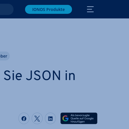
IONOS Produkte
eber
 Sie JSON in
Auf Facebook teilen
Auf Twitter teilen
Auf LinkedIn teilen