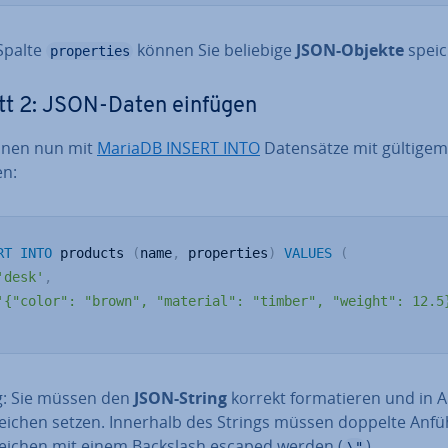
 Spalte
können Sie beliebige
JSON-Objekte
speic
properties
tt 2: JSON-Daten einfügen
nnen nun mit
MariaDB INSERT INTO
Da­ten­sät­ze mit gültige
en:
RT
INTO
 products 
(
name
,
 properties
)
VALUES
(
'desk'
,
'{"color": "brown", "material": "timber", "weight": 12.5
g: Sie müssen den
JSON-String
korrekt for­ma­tie­ren und in A
ei­chen setzen. Innerhalb des Strings müssen doppelte An­fü
zei­chen mit einem Backslash escaped werden (
).
\"