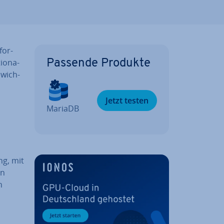
for­
io­na­
Passende Produkte
 wich­
Jetzt testen
MariaDB
ng, mit
en
n