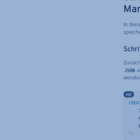
Mar
In die
speiche
Schri
Zunäch
a
JSON
wen­du
sql
CREA
    
    
)
;