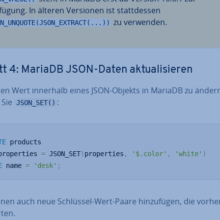
fügung. In älteren Versionen ist statt­des­sen
zu verwenden.
N_UNQUOTE(JSON_EXTRACT(...))
tt 4: MariaDB JSON-Daten ak­tua­li­sie­ren
en Wert innerhalb eines JSON-Objekts in MariaDB zu änder
 Sie
:
JSON_SET()
TE
properties 
=
 JSON_SET
(
properties
,
'$.color'
,
'white'
)
E
 name 
=
'desk'
;
nen auch neue Schlüssel-Wert-Paare hin­zu­fü­gen, die vorhe
r­ten.