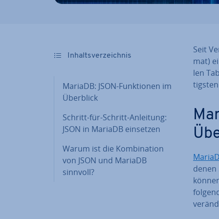
Seit Ve
In­halts­ver­zeich­nis
mat) ei
len Tab
tigs­te
MariaDB: JSON-Funk­tio­nen im
Überblick
Mar
Schritt-für-Schritt-Anleitung:
JSON in MariaDB einsetzen
Übe
Warum ist die Kom­bi­na­ti­on
Maria
von JSON und MariaDB
denen 
sinnvoll?
können.
folgend
veränd