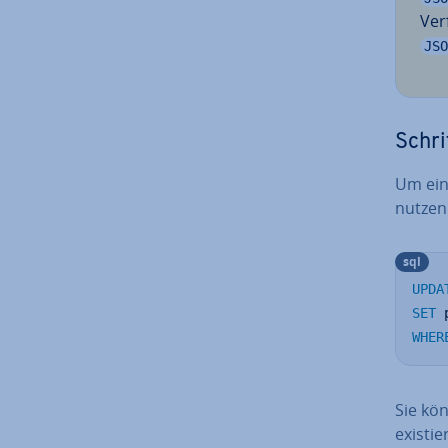
Ver
JSO
Schri
Um ein
nutzen
sql
UPDA
SET
 
WHER
Sie kön
exis­tie