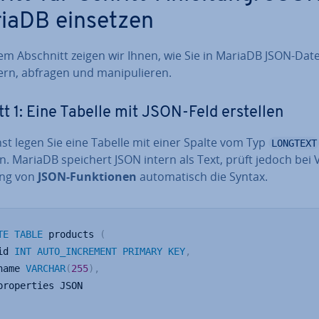
iaDB einsetzen
sem Abschnitt zeigen wir Ihnen, wie Sie in MariaDB JSON-Dat
rn, abfragen und ma­ni­pu­lie­ren.
tt 1: Eine Tabelle mit JSON-Feld erstellen
st legen Sie eine Tabelle mit einer Spalte vom Typ
LONGTEXT
n. MariaDB speichert JSON intern als Text, prüft jedoch bei 
ng von
JSON-Funk­tio­nen
au­to­ma­tisch die Syntax.
TE
TABLE
 products 
(
id 
INT
AUTO_INCREMENT
PRIMARY
KEY
,
name 
VARCHAR
(
255
)
,