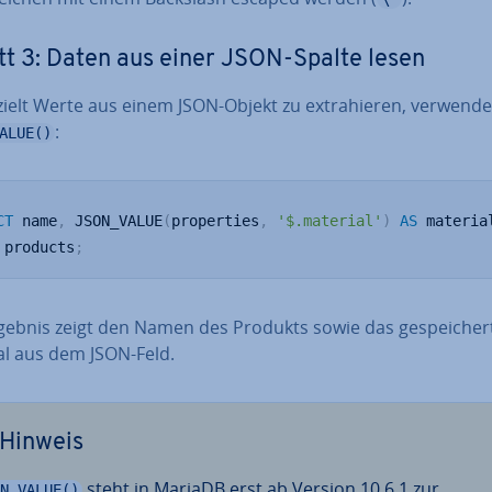
tt 3: Daten aus einer JSON-Spalte lesen
elt Werte aus einem JSON-Objekt zu ex­tra­hie­ren, verwende
:
ALUE()
CT
 name
,
 JSON_VALUE
(
properties
,
'$.material'
)
AS
 products
;
gebnis zeigt den Namen des Produkts sowie das ge­spei­cher­
al aus dem JSON-Feld.
Hinweis
steht in MariaDB erst ab Version 10.6.1 zur
N_VALUE()