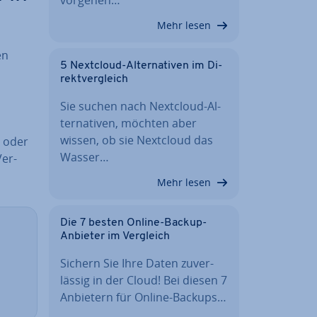
Mehr lesen
en
5 Nextcloud-Al­ter­na­ti­ven im Di­
rekt­ver­gleich
Sie suchen nach Nextcloud-Al­
ter­na­ti­ven, möchten aber
wissen, ob sie Nextcloud das
oder
Wasser…
Ver­
Mehr lesen
Die 7 besten Online-Backup-
Anbieter im Vergleich
Sichern Sie Ihre Daten zu­ver­
läs­sig in der Cloud! Bei diesen 7
Anbietern für Online-Backups…