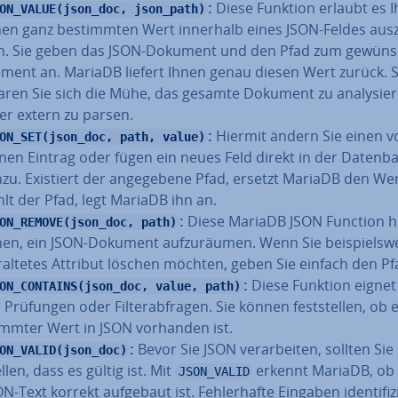
:
Diese Funktion erlaubt es I
ON_VALUE(json_doc, json_path)
nen ganz be­stimm­ten Wert innerhalb eines JSON-Feldes aus­z
n. Sie geben das JSON-Dokument und den Pfad zum ge­wüns
ement an. MariaDB liefert Ihnen genau diesen Wert zurück. 
aren Sie sich die Mühe, das gesamte Dokument zu ana­ly­sie­
er extern zu parsen.
:
Hiermit ändern Sie einen vo
ON_SET(json_doc, path, value)
­nen Eintrag oder fügen ein neues Feld direkt in der Datenb
nzu. Existiert der an­ge­ge­be­ne Pfad, ersetzt MariaDB den Wer
hlt der Pfad, legt MariaDB ihn an.
:
Diese MariaDB JSON Function hi
ON_REMOVE(json_doc, path)
nen, ein JSON-Dokument auf­zu­räu­men. Wenn Sie bei­spiels­we
r­al­te­tes Attribut löschen möchten, geben Sie einfach den Pf
:
Diese Funktion eignet
ON_CONTAINS(json_doc, value, path)
 Prüfungen oder Fil­ter­ab­fra­gen. Sie können fest­stel­len, ob 
imm­ter Wert in JSON vorhanden ist.
:
Bevor Sie JSON ver­ar­bei­ten, sollten Sie 
ON_VALID(json_doc)
l­len, dass es gültig ist. Mit
erkennt MariaDB, ob
JSON_VALID
N-Text korrekt aufgebaut ist. Feh­ler­haf­te Eingaben iden­ti­fi­z