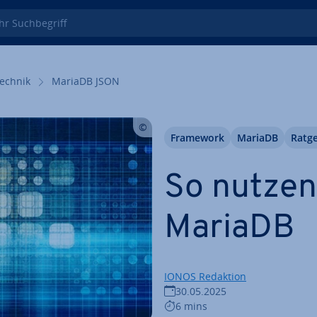
 Such­be­griff
echnik
MariaDB JSON
Framework
MariaDB
Ratg
So nutzen
MariaDB
IONOS Redaktion
30.05.2025
6 mins