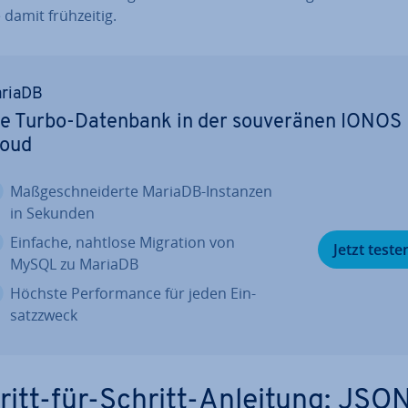
 damit früh­zei­tig.
riaDB
e Turbo-Datenbank in der sou­ve­rä­nen IONOS
loud
Maß­ge­schnei­der­te MariaDB-Instanzen
in Sekunden
Einfache, nahtlose Migration von
Jetzt teste
MySQL zu MariaDB
Höchste Per­for­mance für jeden Ein­
satz­zweck
ritt-für-Schritt-Anleitung: JSON