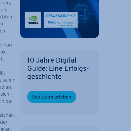
hnen,
u­le­
ch­ten
So
ren
r­han­
ank
t.
10 Jahre Digital
Guide: Eine Er­folgs­
lft
ge­schich­te
i­se ein
ad an.
 sich
Evolution erleben
ein be­
si­cher­
 der
ie­ren