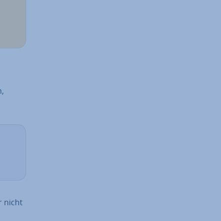
n,
r nicht