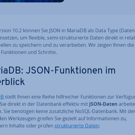
rsion 10.2 können Sie JSON in MariaDB als Data Type (Da­ten­
nsetzen, um flexible, semi-struk­tu­rier­te Daten direkt in re­la­t
ellen zu speichern und zu ver­ar­bei­ten. Wir zeigen Ihnen die
n Funk­tio­nen und Schritte.
iaDB: JSON-Funk­tio­nen im
rblick
DB
stellt Ihnen eine Reihe hilf­rei­cher Funk­tio­nen zur Verfügu
Sie direkt in der Datenbank effektiv mit
JSON-Daten
arbeit
 Sie benötigen keine zu­sätz­li­che NoSQL-Datenbank. Mit de
en Werk­zeu­gen greifen Sie gezielt auf In­for­ma­tio­nen zu,
ern Inhalte oder prüfen
struk­tu­rier­te Daten
: