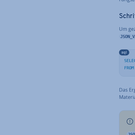
Schri
Um gezi
JSON_V
sql
SELE
FROM
Das Er
Materi
JSO