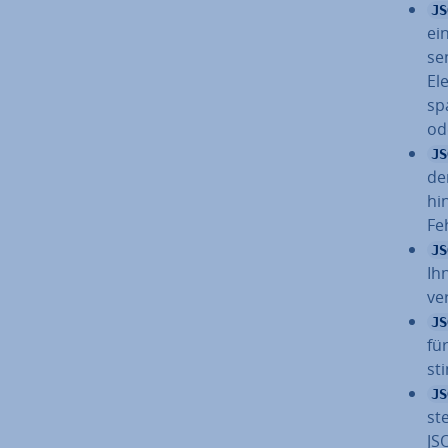
JS
ei
se
El
sp
od
JS
de
hi
Fe
JS
Ih
ve
JS
für
st
JS
ste
JSO