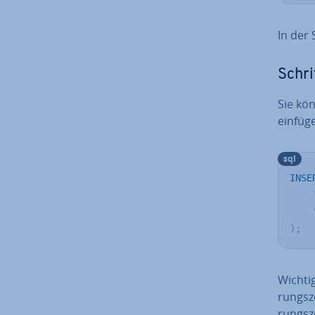
In der
Schri
Sie kö
einfüg
sql
INSE
)
;
Wichti
rungs­z
rungs­