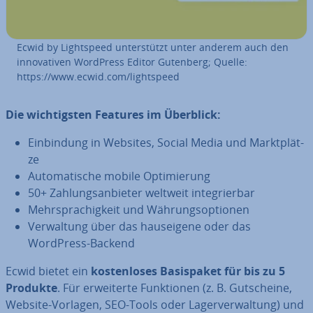
Ecwid by Lightspeed un­ter­stützt unter anderem auch den
in­no­va­ti­ven WordPress Editor Gutenberg; Quelle:
https://www.ecwid.com/lightspeed
Die wich­tigs­ten Features im Überblick:
Ein­bin­dung in Websites, Social Media und Markt­plät­
ze
Au­to­ma­ti­sche mobile Op­ti­mie­rung
50+ Zah­lungs­an­bie­ter weltweit in­te­grier­bar
Mehr­spra­chig­keit und Wäh­rungs­op­tio­nen
Ver­wal­tung über das haus­ei­ge­ne oder das
WordPress-Backend
Ecwid bietet ein
kos­ten­lo­ses Ba­sis­pa­ket für bis zu 5
Produkte
. Für er­wei­ter­te Funk­tio­nen (z. B. Gut­schei­ne,
Website-Vorlagen, SEO-Tools oder La­ger­ver­wal­tung) und