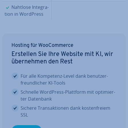
✓
Nahtlose In­te­gra­
ti­on in WordPress
Hosting für Woo­Com­mer­ce
Erstellen Sie Ihre Website mit KI, wir
über­neh­men den Rest
Für alle Kompetenz-Level dank be­nut­zer­
freund­li­cher KI-Tools
Schnelle WordPress-Plattform mit op­ti­mier­
ter Datenbank
Sichere Trans­ak­tio­nen dank kos­ten­frei­em
SSL