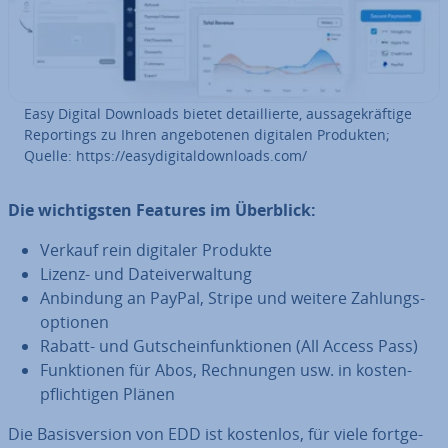
Easy Digital Downloads bietet de­tail­lier­te, aus­sa­ge­kräf­ti­ge
Re­portings zu Ihren an­ge­bo­te­nen digitalen Produkten;
Quelle: https://ea­sy­di­gi­tal­down­loads.com/
Die wich­tigs­ten Features im Überblick:
Verkauf rein digitaler Produkte
Lizenz- und Da­tei­ver­wal­tung
Anbindung an PayPal, Stripe und weitere Zah­lungs­
op­tio­nen
Rabatt- und Gut­schein­funk­tio­nen (All Access Pass)
Funk­tio­nen für Abos, Rech­nun­gen usw. in kos­ten­
pflich­ti­gen Plänen
Die Ba­sis­ver­si­on von EDD ist kostenlos, für viele fort­ge­