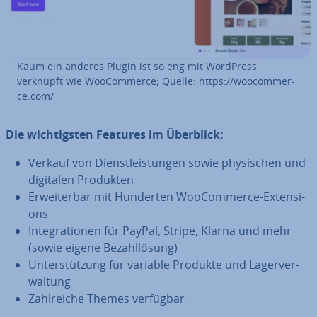
Kaum ein anderes Plugin ist so eng mit WordPress
verknüpft wie Woo­Com­mer­ce; Quelle: https://woo­com­mer­
ce.com/
Die wich­tigs­ten Features im Überblick:
Verkauf von Dienst­leis­tun­gen sowie phy­si­schen und
digitalen Produkten
Er­wei­ter­bar mit Hunderten Woo­Com­mer­ce-Ex­ten­si­
ons
In­te­gra­tio­nen für PayPal, Stripe, Klarna und mehr
(sowie eigene Be­zahl­lö­sung)
Un­ter­stüt­zung für variable Produkte und La­ger­ver­
wal­tung
Zahl­rei­che Themes verfügbar