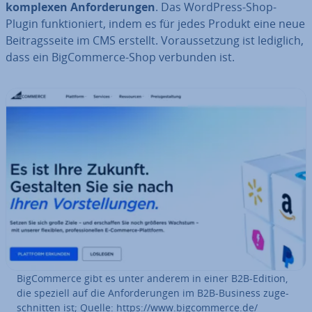
komplexen An­for­de­run­gen
. Das WordPress-Shop-
Plugin funk­tio­niert, indem es für jedes Produkt eine neue
Bei­trags­sei­te im CMS erstellt. Vor­aus­set­zung ist lediglich,
dass ein Big­Com­mer­ce-Shop verbunden ist.
Big­Com­mer­ce gibt es unter anderem in einer B2B-Edition,
die speziell auf die An­for­de­run­gen im B2B-Business zu­ge­
schnit­ten ist; Quelle: https://www.big­com­mer­ce.de/