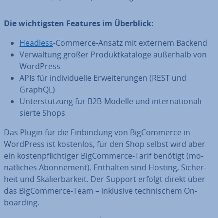
Die wich­tigs­ten Features im Überblick:
Headless
-Commerce-Ansatz mit externem Backend
Ver­wal­tung großer Pro­dukt­ka­ta­lo­ge außerhalb von
WordPress
APIs für in­di­vi­du­el­le Er­wei­te­run­gen (REST und
GraphQL)
Un­ter­stüt­zung für B2B-Modelle und in­ter­na­tio­na­li­
sier­te Shops
Das Plugin für die Ein­bin­dung von Big­Com­mer­ce in
WordPress ist kostenlos, für den Shop selbst wird aber
ein kos­ten­pflich­ti­ger Big­Com­mer­ce-Tarif benötigt (mo­
nat­li­ches Abon­ne­ment). Enthalten sind Hosting, Si­cher­
heit und Ska­lier­bar­keit. Der Support erfolgt direkt über
das Big­Com­mer­ce-Team – inklusive tech­ni­schem On­
boar­ding.