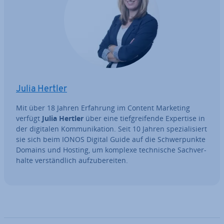
Julia Hertler
Mit über 18 Jahren Erfahrung im Content Marketing
verfügt
Julia Hertler
über eine tief­grei­fen­de Expertise in
der digitalen Kom­mu­ni­ka­ti­on. Seit 10 Jahren spe­zia­li­siert
sie sich beim IONOS Digital Guide auf die Schwer­punk­te
Domains und Hosting, um komplexe tech­ni­sche Sach­ver­
hal­te ver­ständ­lich auf­zu­be­rei­ten.