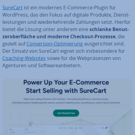
SureCart
ist ein modernes E-Commerce-Plugin für
WordPress, das den Fokus auf digitale Produkte, Dienst­
leis­tun­gen und wie­der­keh­ren­de Zahlungen setzt. Hierfür
bietet die Lösung unter anderem eine
schlanke Be­nut­
zer­ober­flä­che und moderne Checkout-Prozesse
, die
gezielt auf
Con­ver­si­on-Op­ti­mie­rung
aus­ge­rich­tet sind.
Der Einsatz von SureCart eignet sich ins­be­son­de­re für
Coaching-Websites
sowie für die Web­prä­sen­zen von
Agenturen und Soft­ware­an­bie­tern.