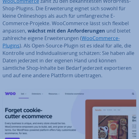
Woo­Com­mer­ce
zählt zu den be­kann­tes­ten WordPress-
Shop-Plugins. Die Er­wei­te­rung eignet sich sowohl für
kleine On­line­shops als auch für um­fang­rei­che E-
Commerce-Projekte. Woo­Com­mer­ce lässt sich flexibel
anpassen,
wächst mit den An­for­de­run­gen
und bietet
zahl­rei­che eigene Er­wei­te­run­gen (
Woo­Com­mer­ce-
Plugins
). Als Open-Source-Plugin ist es ideal für alle, die
Kontrolle und In­di­vi­dua­li­sie­rung schätzen: Sie haben alle
Daten jederzeit in der eigenen Hand und können
sämtliche Shop-Inhalte bei Bedarf jederzeit ex­por­tie­ren
und auf eine andere Plattform über­tra­gen.