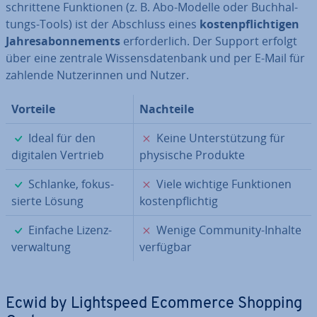
schrit­te­ne Funk­tio­nen (z. B. Abo-Modelle oder Buch­hal­
tungs-Tools) ist der Abschluss eines
kos­ten­pflich­ti­gen
Jah­res­abon­ne­ments
er­for­der­lich. Der Support erfolgt
über eine zentrale Wis­sens­da­ten­bank und per E-Mail für
zahlende Nut­ze­rin­nen und Nutzer.
Vorteile
Nachteile
✓
✗
Ideal für den
Keine Un­ter­stüt­zung für
digitalen Vertrieb
physische Produkte
✓
✗
Schlanke, fo­kus­
Viele wichtige Funk­tio­nen
sier­te Lösung
kos­ten­pflich­tig
✓
✗
Einfache Li­zenz­
Wenige Community-Inhalte
ver­wal­tung
verfügbar
Ecwid by Lightspeed Ecommerce Shopping