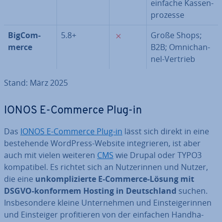
einfache Kas­sen­
pro­zes­se
✗
Big­Com­
5.8+
Große Shops;
mer­ce
B2B; Om­nich­an­
nel-Vertrieb
Stand: März 2025
IONOS E-Commerce Plug-in
Das
IONOS E-Commerce Plug-in
lässt sich direkt in eine
be­stehen­de WordPress-Website in­te­grie­ren, ist aber
auch mit vielen weiteren
CMS
wie Drupal oder TYPO3
kom­pa­ti­bel. Es richtet sich an Nut­ze­rin­nen und Nutzer,
die eine
un­kom­pli­zier­te E-Commerce-Lösung mit
DSGVO-konformem Hosting in Deutsch­land
suchen.
Ins­be­son­de­re kleine Un­ter­neh­men und Ein­stei­ge­rin­nen
und Ein­stei­ger pro­fi­tie­ren von der einfachen Hand­ha­