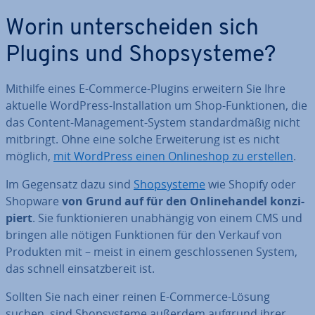
Worin un­ter­schei­den sich
Plugins und Shop­sys­te­me?
Mithilfe eines E-Commerce-Plugins erweitern Sie Ihre
aktuelle WordPress-In­stal­la­ti­on um Shop-Funk­tio­nen, die
das Content-Ma­nage­ment-System stan­dard­mä­ßig nicht
mitbringt. Ohne eine solche Er­wei­te­rung ist es nicht
möglich,
mit WordPress einen On­line­shop zu erstellen
.
Im Gegensatz dazu sind
Shop­sys­te­me
wie Shopify oder
Shopware
von Grund auf für den On­line­han­del kon­zi­
piert
. Sie funk­tio­nie­ren un­ab­hän­gig von einem CMS und
bringen alle nötigen Funk­tio­nen für den Verkauf von
Produkten mit – meist in einem ge­schlos­se­nen System,
das schnell ein­satz­be­reit ist.
Sollten Sie nach einer reinen E-Commerce-Lösung
suchen, sind Shop­sys­te­me außerdem aufgrund ihrer