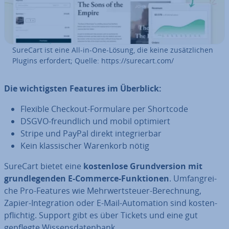
SureCart ist eine All-in-One-Lösung, die keine zu­sätz­li­chen
Plugins erfordert; Quelle: https://surecart.com/
Die wich­tigs­ten Features im Überblick:
Flexible Checkout-Formulare per Shortcode
DSGVO-freund­lich und mobil optimiert
Stripe und PayPal direkt in­te­grier­bar
Kein klas­si­scher Warenkorb nötig
SureCart bietet eine
kos­ten­lo­se Grund­ver­si­on mit
grund­le­gen­den E-Commerce-Funk­tio­nen
. Um­fang­rei­
che Pro-Features wie Mehr­wert­steu­er-Be­rech­nung,
Zapier-In­te­gra­ti­on oder E-Mail-Au­to­ma­ti­on sind kos­ten­
pflich­tig. Support gibt es über Tickets und eine gut
gepflegte Wis­sens­da­ten­bank.