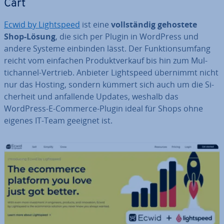
Cart
Ecwid by Lightspeed
ist eine
voll­stän­dig gehostete
Shop-Lösung
, die sich per Plugin in WordPress und
andere Systeme einbinden lässt. Der Funk­ti­ons­um­fang
reicht vom einfachen Pro­dukt­ver­kauf bis hin zum Mul­
tich­an­nel-Vertrieb. Anbieter Lightspeed übernimmt nicht
nur das Hosting, sondern kümmert sich auch um die Si­
cher­heit und an­fal­len­de Updates, weshalb das
WordPress-E-Commerce-Plugin ideal für Shops ohne
eigenes IT-Team geeignet ist.