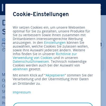
Digital Guide
Cookie-Einstellungen
Zum Haupt­in­halt springen
Die 6 besten WordPress-
Wir setzen Cookies ein, um unsere Webseiten
Shop-Plugins
optimal für Sie zu gestalten, unsere Produkte für
Sie zu verbessern sowie Ihnen zusammen mit
Drittanbietern interessengerechte Werbung
IONOS Redaktion
anzuzeigen. In den
Einstellungen
können Sie
Auf Facebo
Auf Tw
A
25.03.2025
auswählen, welche Cookies Sie zulassen wollen,
9 mins
sowie Ihre Auswahl jederzeit ändern. Weitere
Infos finden Sie in unserer
Richtlinie zur
Verwendung von Cookies
und in unseren
Datenschutzhinweisen
. Technisch notwendige
Cookies werden auch bei der Auswahl von
In­halts­ver­zeich­nis
ablehnen
gesetzt.
Mit einem WordPress-Shop-Plugin ver­wan­deln Sie die
Mit einem Klick auf "
Akzeptieren
" stimmen Sie der
Verarbeitung und der Übermittlung Ihrer Daten
Open-Source-Software in ein voll­um­fäng­li­ches E-
an Drittländer zu.
Commerce-System. Im Vergleich zu einem klas­si­schen
Shop­sys­tem verleiht Ihnen diese Kom­bi­na­ti­on noch
Impressum
mehr Fle­xi­bi­li­tät bei der Ge­stal­tung und Er­wei­te­rung
Ihres eigenen Shops.