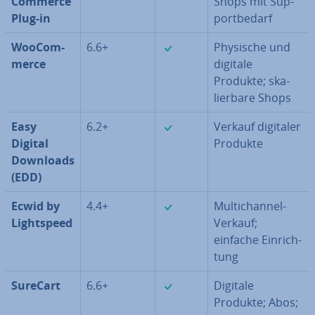
Commerce
Shops mit Sup­
Plug-in
port­be­darf
✓
Woo­Com­
6.6+
Physische und
mer­ce
digitale
Produkte; ska­
lier­ba­re Shops
✓
Easy
6.2+
Verkauf digitaler
Digital
Produkte
Downloads
(EDD)
✓
Ecwid by
4.4+
Mul­tich­an­nel-
Lightspeed
Verkauf;
einfache Ein­rich­
tung
✓
SureCart
6.6+
Digitale
Produkte; Abos;