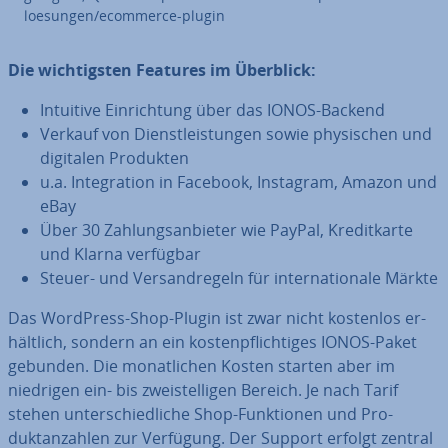
loesungen/ecommerce-plugin
Die wich­tigs­ten Features im Überblick:
Intuitive Ein­rich­tung über das IONOS-Backend
Verkauf von Dienst­leis­tun­gen sowie phy­si­schen und
digitalen Produkten
u.a. In­te­gra­ti­on in Facebook, Instagram, Amazon und
eBay
Über 30 Zah­lungs­an­bie­ter wie PayPal, Kre­dit­kar­te
und Klarna verfügbar
Steuer- und Ver­sand­re­geln für in­ter­na­tio­na­le Märkte
Das WordPress-Shop-Plugin ist zwar nicht kostenlos er­
hält­lich, sondern an ein kos­ten­pflich­ti­ges IONOS-Paket
gebunden. Die mo­nat­li­chen Kosten starten aber im
niedrigen ein- bis zwei­stel­li­gen Bereich. Je nach Tarif
stehen un­ter­schied­li­che Shop-Funk­tio­nen und Pro­
duktan­zah­len zur Verfügung. Der Support erfolgt zentral