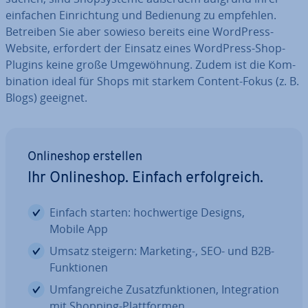
einfachen Ein­rich­tung und Bedienung zu empfehlen.
Betreiben Sie aber sowieso bereits eine WordPress-
Website, erfordert der Einsatz eines WordPress-Shop-
Plugins keine große Um­ge­wöh­nung. Zudem ist die Kom­
bi­na­ti­on ideal für Shops mit starkem Content-Fokus (z. B.
Blogs) geeignet.
On­line­shop erstellen
Ihr On­line­shop. Einfach er­folg­reich.
Einfach starten: hoch­wer­ti­ge Designs,
Mobile App
Umsatz steigern: Marketing-, SEO- und B2B-
Funk­tio­nen
Um­fang­rei­che Zu­satz­funk­tio­nen, In­te­gra­ti­on
mit Shopping-Platt­for­men