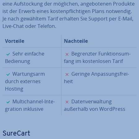
eine Auf­sto­ckung der möglichen, an­ge­bo­te­nen Produkte
ist der Erwerb eines kos­ten­pflich­ti­gen Plans notwendig.
Je nach gewähltem Tarif erhalten Sie Support per E-Mail,
Live-Chat oder Telefon.
Vorteile
Nachteile
✓
✗
Sehr einfache
Be­grenz­ter Funk­ti­ons­um­
Bedienung
fang im kos­ten­lo­sen Tarif
✓
✗
War­tungs­arm
Geringe An­pas­sungs­frei­
durch externes
heit
Hosting
✓
✗
Mul­tich­an­nel-In­te­
Da­ten­ver­wal­tung
gra­ti­on inklusive
außerhalb von WordPress
SureCart