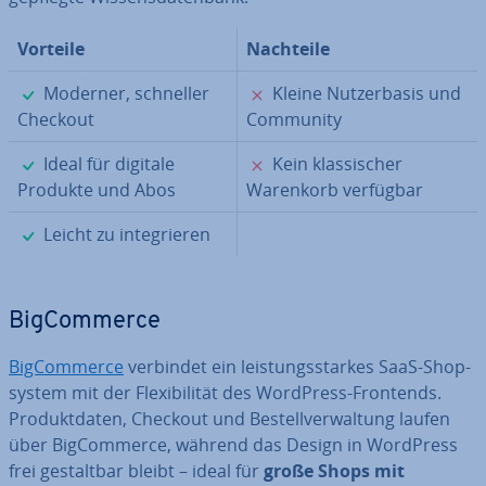
Vorteile
Nachteile
✓
✗
Moderner, schneller
Kleine Nut­zer­ba­sis und
Checkout
Community
✓
✗
Ideal für digitale
Kein klas­si­scher
Produkte und Abos
Warenkorb verfügbar
✓
Leicht zu in­te­grie­ren
Big­Com­mer­ce
Big­Com­mer­ce
verbindet ein leis­tungs­star­kes SaaS-Shop­
sys­tem mit der Fle­xi­bi­li­tät des WordPress-Frontends.
Pro­dukt­da­ten, Checkout und Be­stell­ver­wal­tung laufen
über Big­Com­mer­ce, während das Design in WordPress
frei ge­stalt­bar bleibt – ideal für
große Shops mit