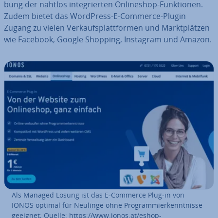
bung der nahtlos in­te­grier­ten On­line­shop-Funk­tio­nen.
Zudem bietet das WordPress-E-Commerce-Plugin
Zugang zu vielen Ver­kaufs­platt­for­men und Markt­plät­zen
wie Facebook, Google Shopping, Instagram und Amazon.
Als Managed Lösung ist das E-Commerce Plug-in von
IONOS optimal für Neulinge ohne Pro­gram­mier­kennt­nis­se
geeignet; Quelle: https://www.ionos.at/eshop-