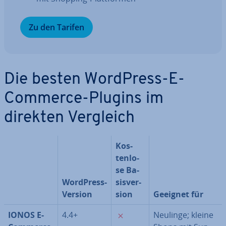
Zu den Tarifen
Die besten WordPress-E-
Commerce-Plugins im
direkten Vergleich
Kos­
ten­lo­
se Ba­
WordPress-
sis­ver­
Version
si­on
Geeignet für
✗
IONOS E-
4.4+
Neulinge; kleine