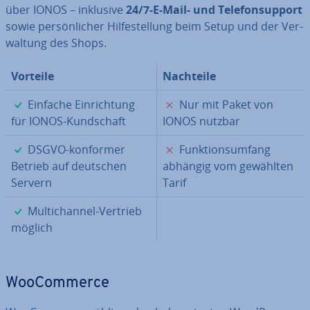
über IONOS – inklusive
24/7-E-Mail- und Te­le­fon­sup­port
sowie per­sön­li­cher Hil­fe­stel­lung beim Setup und der Ver­
wal­tung des Shops.
Vorteile
Nachteile
✓
✗
Einfache Ein­rich­tung
Nur mit Paket von
für IONOS-Kund­schaft
IONOS nutzbar
✓
✗
DSGVO-konformer
Funk­ti­ons­um­fang
Betrieb auf deutschen
abhängig vom gewählten
Servern
Tarif
✓
Mul­tich­an­nel-Vertrieb
möglich
Woo­Com­mer­ce