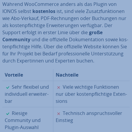
Während Woo­Com­mer­ce anders als das Plugin von
IONOS selbst
kostenlos
ist, sind viele Zu­satz­funk­tio­nen
wie Abo-Verkauf, PDF-Rech­nun­gen oder Buchungen nur
als kos­ten­pflich­ti­ge Er­wei­te­run­gen verfügbar. Der
Support erfolgt in erster Linie über die
große
Community
und die of­fi­zi­el­le Do­ku­men­ta­ti­on sowie kos­
ten­pflich­ti­ge Hilfe. Über die of­fi­zi­el­le Website können Sie
für Ihr Projekt bei Bedarf pro­fes­sio­nel­le Un­ter­stüt­zung
durch Ex­per­tin­nen und Experten buchen.
Vorteile
Nachteile
✓
✗
Sehr flexibel und
Viele wichtige Funk­tio­nen
in­di­vi­du­ell er­wei­ter­
nur über kos­ten­pflich­ti­ge Ex­ten­
bar
si­ons
✓
✗
Riesige
Technisch an­spruchs­vol­ler
Community und
Einstieg
Plugin-Auswahl