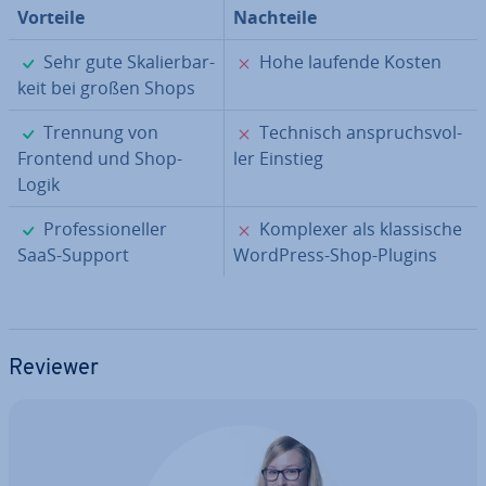
Vorteile
Nachteile
✓
✗
Sehr gute Ska­lier­bar­
Hohe laufende Kosten
keit bei großen Shops
✓
✗
Trennung von
Technisch an­spruchs­vol­
Frontend und Shop-
ler Einstieg
Logik
✓
✗
Pro­fes­sio­nel­ler
Komplexer als klas­si­sche
SaaS-Support
WordPress-Shop-Plugins
Reviewer