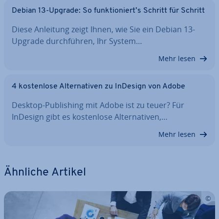
Debian 13-Upgrade: So funk­tio­niert’s Schritt für Schritt
Diese Anleitung zeigt Ihnen, wie Sie ein Debian 13-
Upgrade durch­füh­ren, Ihr System…
Mehr lesen
4 kos­ten­lo­se Al­ter­na­ti­ven zu InDesign von Adobe
Desktop-Pu­bli­shing mit Adobe ist zu teuer? Für
InDesign gibt es kos­ten­lo­se Al­ter­na­ti­ven,…
Mehr lesen
Ähnliche Artikel