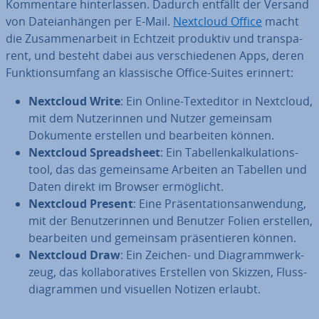
Kom­men­ta­re hin­ter­las­sen. Dadurch entfällt der Versand
von Da­tei­an­hän­gen per E-Mail.
Nextcloud Office
macht
die Zu­sam­men­ar­beit in Echtzeit produktiv und trans­pa­
rent, und besteht dabei aus ver­schie­de­nen Apps, deren
Funk­ti­ons­um­fang an klas­si­sche Office-Suites erinnert:
Nextcloud Write
: Ein Online-Text­edi­tor in Nextcloud,
mit dem Nut­ze­rin­nen und Nutzer gemeinsam
Dokumente erstellen und be­ar­bei­ten können.
Nextcloud Spreadsheet
: Ein Ta­bel­len­kal­ku­la­ti­ons­
tool, das das ge­mein­sa­me Arbeiten an Tabellen und
Daten direkt im Browser er­mög­licht.
Nextcloud Present
: Eine Prä­sen­ta­ti­ons­an­wen­dung,
mit der Be­nut­ze­rin­nen und Benutzer Folien erstellen,
be­ar­bei­ten und gemeinsam prä­sen­tie­ren können.
Nextcloud Draw
: Ein Zeichen- und Dia­gramm­werk­
zeug, das kol­la­bo­ra­ti­ves Erstellen von Skizzen, Fluss­
dia­gram­men und visuellen Notizen erlaubt.