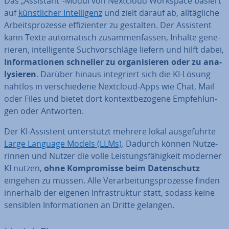
Das „Assistant“-Modul von Nextcloud Workspace basiert
auf
künst­li­cher In­tel­li­genz
und zielt darauf ab, all­täg­li­che
Ar­beits­pro­zes­se ef­fi­zi­en­ter zu gestalten. Der Assistent
kann Texte au­to­ma­tisch zu­sam­men­fas­sen, Inhalte ge­ne­
rie­ren, in­tel­li­gen­te Such­vor­schlä­ge liefern und hilft dabei,
In­for­ma­tio­nen schneller zu or­ga­ni­sie­ren oder zu ana­
ly­sie­ren
. Darüber hinaus in­te­griert sich die KI-Lösung
nahtlos in ver­schie­de­ne Nextcloud-Apps wie Chat, Mail
oder Files und bietet dort kon­text­be­zo­ge­ne Emp­feh­lun­
gen oder Antworten.
Der KI-Assistent un­ter­stützt mehrere lokal aus­ge­führ­te
Large Language Models (LLMs)
. Dadurch können Nut­ze­
rin­nen und Nutzer die volle Leis­tungs­fä­hig­keit moderner
KI nutzen,
ohne Kom­pro­mis­se beim Da­ten­schutz
eingehen zu müssen. Alle Ver­ar­bei­tungs­pro­zes­se finden
innerhalb der eigenen In­fra­struk­tur statt, sodass keine
sensiblen In­for­ma­tio­nen an Dritte gelangen.