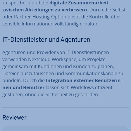
zu speichern und die
digitale Zu­sam­men­ar­beit
zwischen Ab­tei­lun­gen zu ver­bes­sern
. Durch die Selbst-
oder Partner-Hosting-Option bleibt die Kontrolle über
sensible In­for­ma­tio­nen voll­stän­dig erhalten.
IT-Dienst­leis­ter und Agenturen
Agenturen und Provider von IT-Dienst­leis­tun­gen
verwenden Nextcloud Workspace, um Projekte
gemeinsam mit Kundinnen und Kunden zu planen,
Dateien aus­zu­tau­schen und Kom­mu­ni­ka­ti­ons­ka­nä­le zu
bündeln. Durch die
In­te­gra­ti­on externer Be­nut­ze­rin­
nen und Benutzer
lassen sich Workflows effizient
gestalten, ohne die Si­cher­heit zu gefährden.
Reviewer