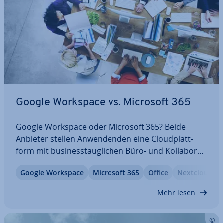
Google Workspace vs. Microsoft 365
Google Workspace oder Microsoft 365? Beide
Anbieter stellen An­wen­den­den eine Cloud­platt­
form mit busi­ness­taug­li­chen Büro- und Kol­la­bo­ra­
ti­ons­tools zur Verfügung. Auch die Preis­ge­stal­tung
Google Workspace
Microsoft 365
Office
Nextcloud W
ist ver­gleich­bar. Un­ter­neh­men, die Ar­beits­pro­zes­
se im Betrieb durch cloud­ba­sier­te An­wen­dun­gen…
Mehr lesen