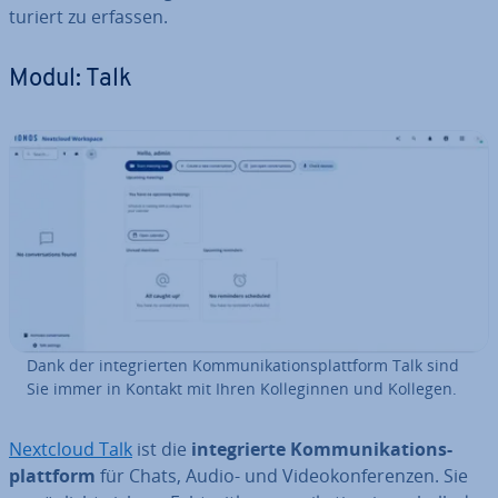
tu­riert zu erfassen.
Modul: Talk
Dank der in­te­grier­ten Kom­mu­ni­ka­ti­ons­platt­form Talk sind
Sie immer in Kontakt mit Ihren Kol­le­gin­nen und Kollegen.
Nextcloud Talk
ist die
in­te­grier­te Kom­mu­ni­ka­ti­ons­
platt­form
für Chats, Audio- und Vi­deo­kon­fe­ren­zen. Sie