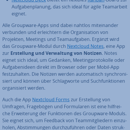
Auf­ga­ben­pla­nung, das sich ideal für agile Team­ar­beit
eignet.
Alle Groupware-Apps sind dabei nahtlos mit­ein­an­der
verbunden und er­leich­tern die Or­ga­ni­sa­ti­on von
Projekten, Meetings und Team­auf­ga­ben. Ergänzt wird
das Groupware-Modul durch
Nextcloud Notes
, eine App
zur
Er­stel­lung und Ver­wal­tung von Notizen
. Notes
eignet sich ideal, um Gedanken, Mee­ting­pro­to­kol­le oder
Auf­ga­ben­ideen direkt im Browser oder per Mobil-App
fest­zu­hal­ten. Die Notizen werden au­to­ma­tisch syn­chro­ni­
siert und können über Schlag­wor­te und Such­funk­tio­nen
or­ga­ni­siert werden.
Auch die App
Nextcloud Forms
zur Er­stel­lung von
Umfragen, Fra­ge­bö­gen und For­mu­la­ren ist eine hilf­rei­
che Er­wei­te­rung der Funk­tio­nen des Groupware-Moduls.
Sie eignet sich, um Feedback von Team­mit­glie­dern ein­zu­
ho­len, Ab­stim­mun­gen durch­zu­füh­ren oder Daten struk­