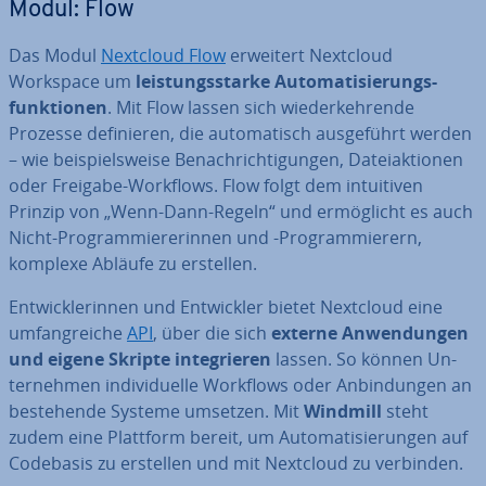
Modul: Flow
Das Modul
Nextcloud Flow
erweitert Nextcloud
Workspace um
leis­tungs­star­ke Au­to­ma­ti­sie­rungs­
funk­tio­nen
. Mit Flow lassen sich wie­der­keh­ren­de
Prozesse de­fi­nie­ren, die au­to­ma­tisch aus­ge­führt werden
– wie bei­spiels­wei­se Be­nach­rich­ti­gun­gen, Da­tei­ak­tio­nen
oder Freigabe-Workflows. Flow folgt dem in­tui­ti­ven
Prinzip von „Wenn-Dann-Regeln“ und er­mög­licht es auch
Nicht-Pro­gram­mie­re­rin­nen und -Pro­gram­mie­rern,
komplexe Abläufe zu erstellen.
Ent­wick­le­rin­nen und Ent­wick­ler bietet Nextcloud eine
um­fang­rei­che
API
, über die sich
externe An­wen­dun­gen
und eigene Skripte in­te­grie­ren
lassen. So können Un­
ter­neh­men in­di­vi­du­el­le Workflows oder An­bin­dun­gen an
be­stehen­de Systeme umsetzen. Mit
Windmill
steht
zudem eine Plattform bereit, um Au­to­ma­ti­sie­run­gen auf
Codebasis zu erstellen und mit Nextcloud zu verbinden.