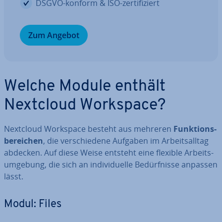
DSGVO-konform & ISO-zer­ti­fi­ziert
Zum Angebot
Welche Module enthält
Nextcloud Workspace?
Nextcloud Workspace besteht aus mehreren
Funk­ti­ons­
be­rei­chen
, die ver­schie­de­ne Aufgaben im Ar­beits­all­tag
abdecken. Auf diese Weise entsteht eine flexible Ar­beits­
um­ge­bung, die sich an in­di­vi­du­el­le Be­dürf­nis­se anpassen
lässt.
Modul: Files