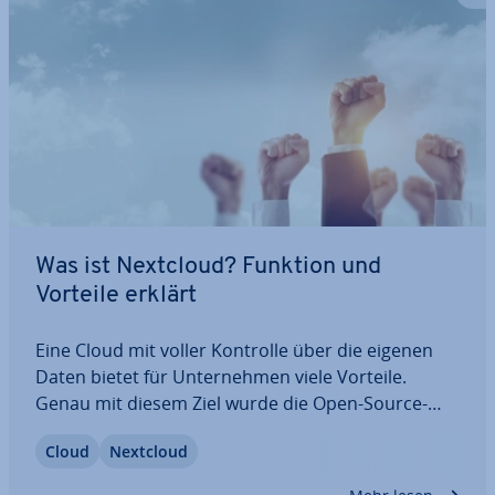
Was ist Nextcloud? Funktion und
Vorteile erklärt
Eine Cloud mit voller Kontrolle über die eigenen
Daten bietet für Un­ter­neh­men viele Vorteile.
Genau mit diesem Ziel wurde die Open-Source-
Software Nextcloud ent­wi­ckelt. Die Cloud-Lösung
Cloud
Nextcloud
bietet alle hilf­rei­chen Funk­tio­nen für die eigene
Cloud inklusive Uploads,…