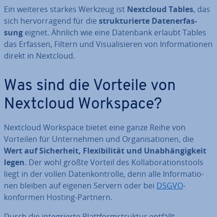
Ein weiteres starkes Werkzeug ist
Nextcloud Tables
, das
sich her­vor­ra­gend für die
struk­tu­rier­te Da­ten­er­fas­
sung
eignet. Ähnlich wie eine Datenbank erlaubt Tables
das Erfassen, Filtern und Vi­sua­li­sie­ren von In­for­ma­tio­nen
direkt in Nextcloud.
Was sind die Vorteile von
Nextcloud Workspace?
Nextcloud Workspace bietet eine ganze Reihe von
Vorteilen für Un­ter­neh­men und Or­ga­ni­sa­tio­nen, die
Wert auf Si­cher­heit, Fle­xi­bi­li­tät und Un­ab­hän­gig­keit
legen
. Der wohl größte Vorteil des Kol­la­bo­ra­ti­ons­tools
liegt in der vollen Da­ten­kon­trol­le, denn alle In­for­ma­tio­
nen bleiben auf eigenen Servern oder bei
DSGVO
-
konformen Hosting-Partnern.
Durch die in­te­grier­te Platt­form­struk­tur entfällt