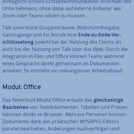
er­mög­licht sichere Echt­zeit­kom­mu­ni­ka­ti­on innerhalb des
Un­ter­neh­mens, ohne dabei auf externe Anbieter wie
Zoom oder Teams setzen zu müssen.
Talk un­ter­stützt Grup­pen­räu­me, Bild­schirm­frei­ga­be,
Gast­zu­gän­ge und für Anrufe eine
Ende-zu-Ende-Ver­
schlüs­se­lung
sowohl bei der Nutzung des Clients als
auch bei der Nutzung von Talk über das Web. Durch die
In­te­gra­ti­on in Files und Office können Teams während
eines Gesprächs direkt gemeinsam an Do­ku­men­ten
arbeiten. So entsteht ein rei­bungs­lo­ser Ar­beits­ab­lauf.
Modul: Office
Das Nextcloud-Modul Office erlaubt das
gleich­zei­ti­ge
Be­ar­bei­ten
von Text­do­ku­men­ten, Tabellen und Prä­sen­
ta­tio­nen direkt im Browser. Mehrere Personen können
Dokumente dank des prak­ti­schen WYSIWYG-Editors
parallel be­ar­bei­ten, Än­de­run­gen nach­ver­fol­gen und