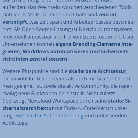
außerdem das Wechseln zwischen ver­schie­de­nen Tools.
Dateien, E-Mails, Termine und Chats sind
zentral
verknüpft
, was Zeit spart und Ar­beits­pro­zes­se be­schleu­
nigt. Als Open-Source-Lösung ist Nextcloud trans­pa­rent,
in­di­vi­du­ell anpassbar und frei von Li­zenz­kos­ten pro User.
Un­ter­neh­men können
eigene Branding-Elemente in­te­
grie­ren, Workflows au­to­ma­ti­sie­ren und Si­cher­heits­
richt­li­ni­en zentral steuern
.
Weitere Plus­punk­te sind die
ska­lier­ba­re Ar­chi­tek­tur
,
die sowohl für kleine Teams als auch für Groß­un­ter­neh­
men geeignet ist, sowie die aktive Community, die re­gel­
mä­ßig neue Funk­tio­nen be­reit­stellt. Nicht zuletzt
überzeugt Nextcloud Workspace durch seine
starke Si­
cher­heits­ar­chi­tek­tur
mit Ende-zu-Ende-Ver­schlüs­se­
lung,
Zwei-Faktor-Au­then­ti­fi­zie­rung
und um­fas­sen­den
Audit-Logs.