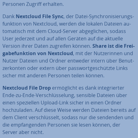
Personen Zugriff erhalten.
Dank
Nextcloud File Sync
, der Datei-Syn­chro­ni­sie­rungs­
funk­ti­on von Nextcloud, werden die lokalen Dateien au­
to­ma­tisch mit dem Cloud-Server ab­ge­gli­chen, sodass
User jederzeit und auf allen Geräten auf die aktuelle
Version ihrer Daten zugreifen können.
Share ist die Frei­
ga­be­funk­ti­on von Nextcloud
, mit der Nut­ze­rin­nen und
Nutzer Dateien und Ordner entweder intern über Be­nut­
zer­kon­ten oder extern über pass­wort­ge­schütz­te Links
sicher mit anderen Personen teilen können.
Nextcloud File Drop
er­mög­licht es dank in­te­grier­ter
Ende-zu-Ende-Ver­schlüs­se­lung, sensible Dateien über
einen spe­zi­el­len Upload-Link sicher in einen Ordner
hoch­zu­la­den. Auf diese Weise werden Dateien bereits auf
dem Client ver­schlüs­selt, sodass nur die sendenden und
die emp­fan­gen­den Personen sie lesen können, der
Server aber nicht.