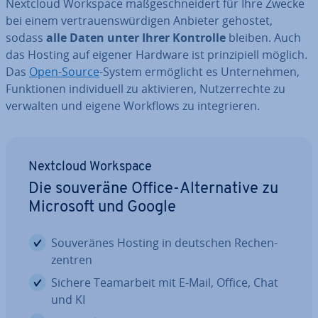
Nextcloud Workspace maß­ge­schnei­dert für Ihre Zwecke
bei einem ver­trau­ens­wür­di­gen Anbieter gehostet,
sodass
alle Daten unter Ihrer Kontrolle
bleiben. Auch
das Hosting auf eigener Hardware ist prin­zi­pi­ell möglich.
Das
Open-Source
-System er­mög­licht es Un­ter­neh­men,
Funk­tio­nen in­di­vi­du­ell zu ak­ti­vie­ren, Nut­zer­rech­te zu
verwalten und eigene Workflows zu in­te­grie­ren.
Nextcloud Workspace
Die souveräne Office-Al­ter­na­ti­ve zu
Microsoft und Google
Sou­ve­rä­nes Hosting in deutschen Re­chen­
zen­tren
Sichere Team­ar­beit mit E-Mail, Office, Chat
und KI