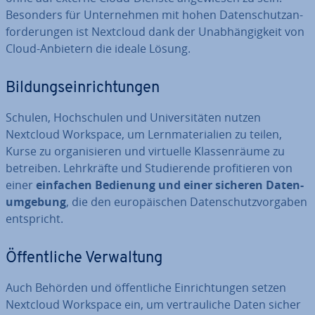
Besonders für Un­ter­neh­men mit hohen Da­ten­schutz­an­
for­de­run­gen ist Nextcloud dank der Un­ab­hän­gig­keit von
Cloud-Anbietern die ideale Lösung.
Bil­dungs­ein­rich­tun­gen
Schulen, Hoch­schu­len und Uni­ver­si­tä­ten nutzen
Nextcloud Workspace, um Lern­ma­te­ria­li­en zu teilen,
Kurse zu or­ga­ni­sie­ren und virtuelle Klas­sen­räu­me zu
betreiben. Lehr­kräf­te und Stu­die­ren­de pro­fi­tie­ren von
einer
einfachen Bedienung und einer sicheren Da­ten­
um­ge­bung
, die den eu­ro­päi­schen Da­ten­schutz­vor­ga­ben
ent­spricht.
Öf­fent­li­che Ver­wal­tung
Auch Behörden und öf­fent­li­che Ein­rich­tun­gen setzen
Nextcloud Workspace ein, um ver­trau­li­che Daten sicher