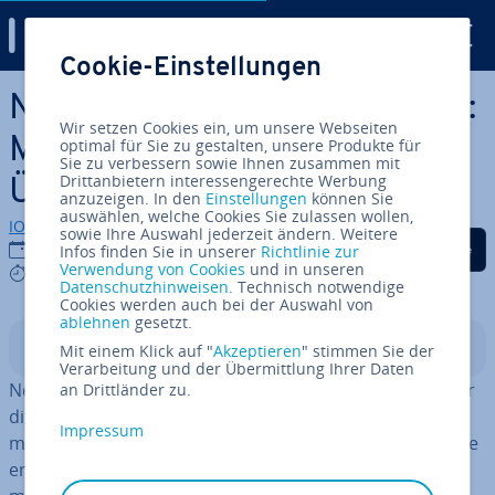
Digital Guide
Cookie-Einstellungen
Zum Haupt­in­halt springen
Nextcloud Workspace erklärt:
Wir setzen Cookies ein, um unsere Webseiten
Module und Use Cases im
optimal für Sie zu gestalten, unsere Produkte für
Sie zu verbessern sowie Ihnen zusammen mit
Drittanbietern interessengerechte Werbung
Überblick
anzuzeigen. In den
Einstellungen
können Sie
auswählen, welche Cookies Sie zulassen wollen,
IONOS Redaktion
sowie Ihre Auswahl jederzeit ändern. Weitere
Auf Facebook teilen
Auf Twitter teilen
Auf LinkedIn tei
11.11.2025
Infos finden Sie in unserer
Richtlinie zur
Verwendung von Cookies
und in unseren
9 mins
Datenschutzhinweisen
. Technisch notwendige
Cookies werden auch bei der Auswahl von
ablehnen
gesetzt.
In­halts­ver­zeich­nis
Mit einem Klick auf "
Akzeptieren
" stimmen Sie der
Verarbeitung und der Übermittlung Ihrer Daten
Nextcloud Workspace ist eine um­fas­sen­de Plattform für
an Drittländer zu.
die digitale Zu­sam­men­ar­beit, mit der Sie Dateien, Kom­
Impressum
mu­ni­ka­ti­on und Or­ga­ni­sa­ti­on an einem Ort vereinen. Sie
er­mög­licht Un­ter­neh­men und Teams, effizient zu­sam­