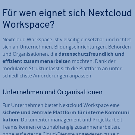
Für wen eignet sich Nextcloud
Workspace?
Nextcloud Workspace ist viel­sei­tig ein­setz­bar und richtet
sich an Un­ter­neh­men, Bil­dungs­ein­rich­tun­gen, Behörden
und Or­ga­ni­sa­tio­nen, die
da­ten­schutz­freund­lich und
effizient zu­sam­men­ar­bei­ten
möchten. Dank der
modularen Struktur lässt sich die Plattform an un­ter­
schied­lichs­te An­for­de­run­gen anpassen.
Un­ter­neh­men und Or­ga­ni­sa­tio­nen
Für Un­ter­neh­men bietet Nextcloud Workspace eine
sichere und zentrale Plattform für interne Kom­mu­ni­
ka­ti­on
, Do­ku­men­ten­ma­nage­ment und Pro­jekt­ar­beit.
Teams können orts­un­ab­hän­gig zu­sam­men­ar­bei­ten,
ohne auf externe Cloud-Dienste an­ge­wie­sen zu sein.