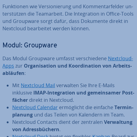
Funk­tio­nen wie Ver­sio­nie­rung und Kom­men­tar­fel­der un­
ter­stüt­zen die Team­ar­beit. Die In­te­gra­ti­on in Office-Tools
und Groupware sorgt dafür, dass Dokumente direkt in
Nextcloud be­ar­bei­tet werden können.
Modul: Groupware
Das Modul Groupware umfasst ver­schie­de­ne
Nextcloud-
Apps
zur
Or­ga­ni­sa­ti­on und Ko­or­di­na­ti­on von Ar­beits­
ab­läu­fen
:
Mit
Nextcloud Mail
verwalten Sie Ihre E-Mails
inklusive
IMAP-In­te­gra­ti­on und ge­mein­sa­mer Post­
fä­cher
direkt in Nextcloud.
Nextcloud Calendar
er­mög­licht die einfache
Ter­min­
pla­nung
und das Teilen von Kalendern im Team.
Nextcloud Contacts dient der zentralen
Ver­wal­tung
von Adress­bü­chern
.
Nextcloud Deck
bietet ein flexibles
Kanban
-Board zur