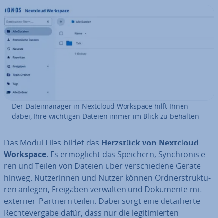
Der Da­tei­ma­na­ger in Nextcloud Workspace hilft Ihnen
dabei, Ihre wichtigen Dateien immer im Blick zu behalten.
Das Modul Files bildet das
Herzstück von Nextcloud
Workspace
. Es er­mög­licht das Speichern, Syn­chro­ni­sie­
ren und Teilen von Dateien über ver­schie­de­ne Geräte
hinweg. Nut­ze­rin­nen und Nutzer können Ord­ner­struk­tu­
ren anlegen, Freigaben verwalten und Dokumente mit
externen Partnern teilen. Dabei sorgt eine de­tail­lier­te
Rech­te­ver­ga­be dafür, dass nur die le­gi­ti­mier­ten