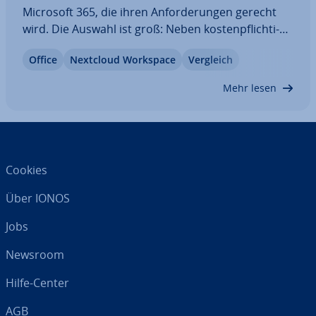
Microsoft 365, die ihren An­for­de­run­gen gerecht
wird. Die Auswahl ist groß: Neben kos­ten­pflich­ti­
gen Angeboten gibt es auch leis­tungs­star­ke Gra­tis­
Office
Nextcloud Workspace
Vergleich
lö­sun­gen. Wir ver­glei­chen ver­schie­de­ne Microsoft-
365-Al­ter­na­ti­ven und zeigen, welche Vor-…
Mehr lesen
Cookies
Über IONOS
Jobs
Newsroom
Hilfe-Center
AGB